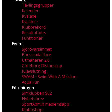
Tävlingsgrupper
Kalender
Kvalade
Kvaltider
Klubbrekord
Resultatbörs
Funktionär
Event
Sjörövarsimmet
Barracuda Race
Utmanaren 2.0
Göteborg Distanscup
Julavslutning
SWAM - Swim With A Mission
Aqua Fun
Föreningen
Simklubben S02
Nyhetsbrev
SportAdmin medlemsapp
Klubbshop