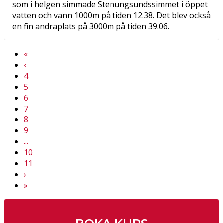
som i helgen simmade Stenungsundssimmet i öppet
vatten och vann 1000m på tiden 12.38. Det blev också
en fin andraplats på 3000m på tiden 39.06.
Previous
«
Previous
‹
4
5
6
7
8
9
...
10
11
Next
›
Next
»