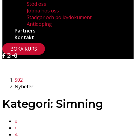
Stöd oss
Jobba hos oss
Stadgar och policydokument
Antidoping
Partners
Kontakt
BOKA KURS
S02
Nyheter
Kategori: Simning
Previous
«
Previous
‹
4