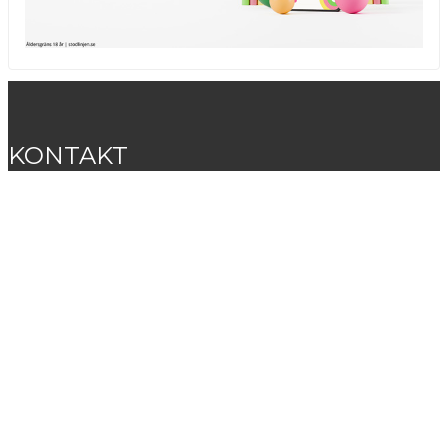
KONTAKT
Valhallagatan 3, 412 51 Göteborg
Karta
073-656 61 18
kansli@s02.nu
Läs mer...
FÖLJ OSS
Facebook