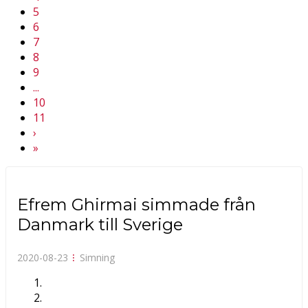
5
6
7
8
9
...
10
11
Next
›
Next
»
Efrem Ghirmai simmade från
Danmark till Sverige
2020-08-23
⁝
Simning