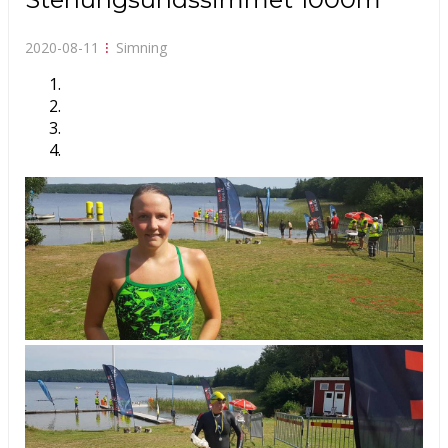
2020-08-11
⁝
Simning