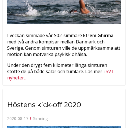
Previous
Next
I veckan simmade vår S02-simmare
Efrem Ghirmai
med två andra kompisar mellan Danmark och
Sverige. Genom simturen ville de uppmärksamma att
motion kan motverka psykisk ohälsa.
Under den drygt fem kilometer långa simturen
stötte de på både sälar och tumlare. Läs mer i
SVT
nyheter...
Höstens kick-off 2020
2020-08-17
⁝
Simning