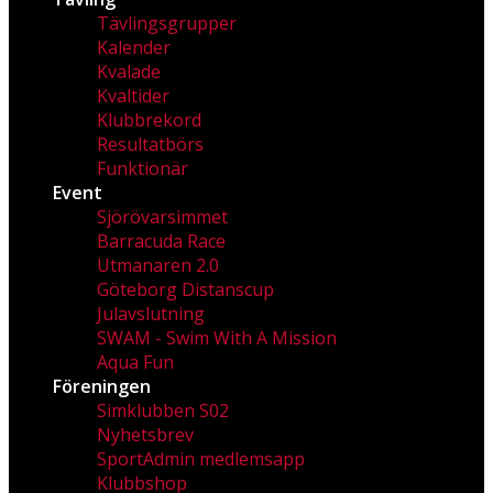
Tävlingsgrupper
Kalender
Kvalade
Kvaltider
Klubbrekord
Resultatbörs
Funktionär
Event
Sjörövarsimmet
Barracuda Race
Utmanaren 2.0
Göteborg Distanscup
Julavslutning
SWAM - Swim With A Mission
Aqua Fun
Föreningen
Simklubben S02
Nyhetsbrev
SportAdmin medlemsapp
Klubbshop