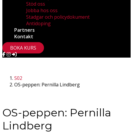
Stöd oss
Jobba hos oss
Stadgar och policydokument
Antidoping
Partners
Kontakt
BOKA KURS
S02
OS-peppen: Pernilla Lindberg
OS-peppen: Pernilla
Lindberg