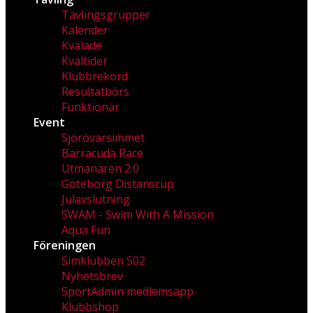
Tävlingsgrupper
Kalender
Kvalade
Kvaltider
Klubbrekord
Resultatbörs
Funktionär
Event
Sjörövarsimmet
Barracuda Race
Utmanaren 2.0
Göteborg Distanscup
Julavslutning
SWAM - Swim With A Mission
Aqua Fun
Föreningen
Simklubben S02
Nyhetsbrev
SportAdmin medlemsapp
Klubbshop