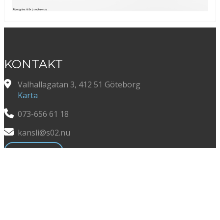
KONTAKT
Valhallagatan 3, 412 51 Göteborg
Karta
073-656 61 18
kansli@s02.nu
Läs mer...
FÖLJ OSS
Facebook
Instagram