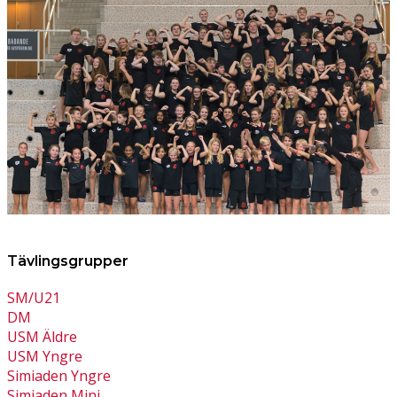
Tävlingsgrupper
SM/U21
DM
USM Äldre
USM Yngre
Simiaden Yngre
Simiaden Mini