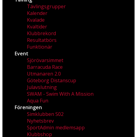
Tävlingsgrupper
Kalender
Kvalade
Kvaltider
Klubbrekord
Resultatbörs
Funktionär
Event
Sjörövarsimmet
Barracuda Race
Utmanaren 2.0
Göteborg Distanscup
Julavslutning
SWAM - Swim With A Mission
Aqua Fun
Föreningen
Simklubben S02
Nyhetsbrev
SportAdmin medlemsapp
Klubbshop