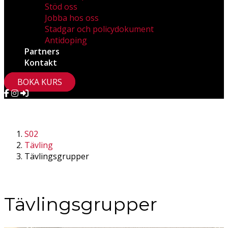
Stöd oss
Jobba hos oss
Stadgar och policydokument
Antidoping
Partners
Kontakt
BOKA KURS
S02
Tävling
Tävlingsgrupper
Tävlingsgrupper