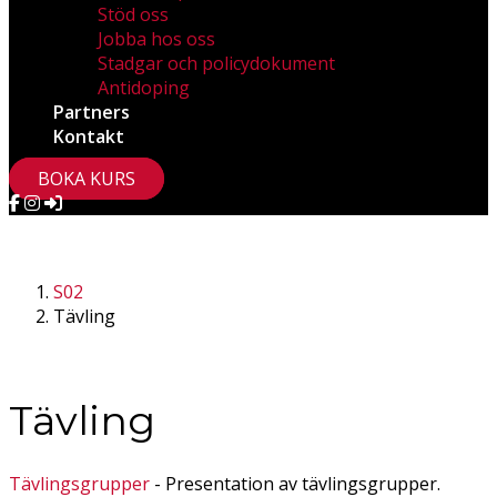
Stöd oss
Jobba hos oss
Stadgar och policydokument
Antidoping
Partners
Kontakt
BOKA KURS
S02
Tävling
Tävling
Tävlingsgrupper
- Presentation av tävlingsgrupper.