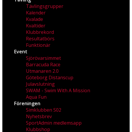
Tävlingsgrupper
Kalender
Kvalade
Kvaltider
Klubbrekord
Resultatbörs
Funktionär
Event
Sjörövarsimmet
Barracuda Race
Utmanaren 2.0
Göteborg Distanscup
Julavslutning
SWAM - Swim With A Mission
Aqua Fun
Föreningen
Simklubben S02
Nyhetsbrev
SportAdmin medlemsapp
Klubbshop