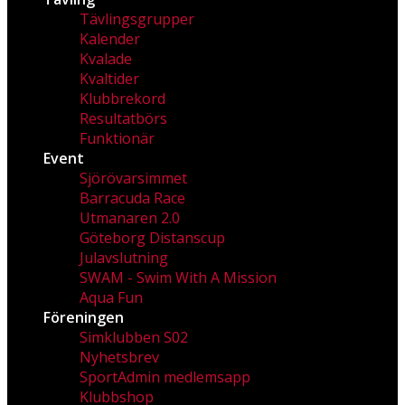
Tävlingsgrupper
Kalender
Kvalade
Kvaltider
Klubbrekord
Resultatbörs
Funktionär
Event
Sjörövarsimmet
Barracuda Race
Utmanaren 2.0
Göteborg Distanscup
Julavslutning
SWAM - Swim With A Mission
Aqua Fun
Föreningen
Simklubben S02
Nyhetsbrev
SportAdmin medlemsapp
Klubbshop