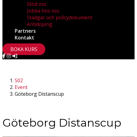
Stöd oss
Jobba hos oss
Stadgar och policydokument
Antidoping
Partners
Kontakt
BOKA KURS
S02
Event
Göteborg Distanscup
Göteborg Distanscup