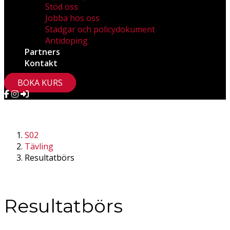
Stöd oss
Jobba hos oss
Stadgar och policydokument
Antidoping
Partners
Kontakt
BOKA KURS
S02
Tävling
Resultatbörs
Resultatbörs