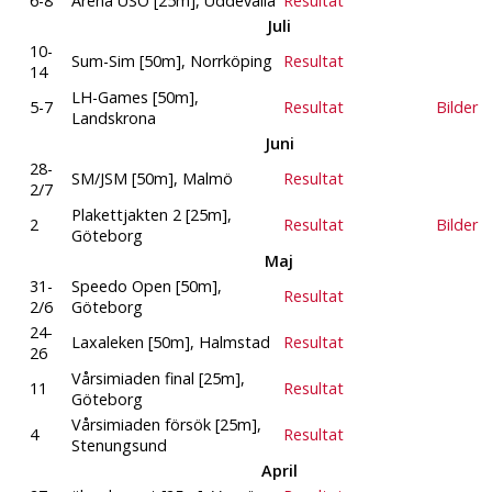
6-8
Arena USO [25m], Uddevalla
Resultat
Juli
10-
Sum-Sim [50m], Norrköping
Resultat
14
LH-Games [50m],
5-7
Resultat
Bilder
Landskrona
Juni
28-
SM/JSM [50m], Malmö
Resultat
2/7
Plakettjakten 2 [25m],
2
Resultat
Bilder
Göteborg
Maj
31-
Speedo Open [50m],
Resultat
2/6
Göteborg
24-
Laxaleken [50m], Halmstad
Resultat
26
Vårsimiaden final [25m],
11
Resultat
Göteborg
Vårsimiaden försök [25m],
4
Resultat
Stenungsund
April