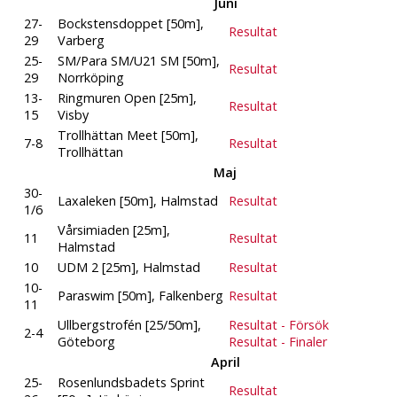
Juni
27-
Bockstensdoppet [50m],
Resultat
29
Varberg
25-
SM/Para SM/U21 SM [50m],
Resultat
29
Norrköping
13-
Ringmuren Open [25m],
Resultat
15
Visby
Trollhättan Meet [50m],
7-8
Resultat
Trollhättan
Maj
30-
Laxaleken [50m], Halmstad
Resultat
1/6
Vårsimiaden [25m],
11
Resultat
Halmstad
10
UDM 2 [25m], Halmstad
Resultat
10-
Paraswim [50m], Falkenberg
Resultat
11
Ullbergstrofén [25/50m],
Resultat - Försök
2-4
Göteborg
Resultat - Finaler
April
25-
Rosenlundsbadets Sprint
Resultat