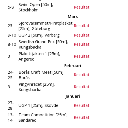
Swim Open [50m],
5-8
Resultat
Stockholm
Mars
Sjörövarsimmet/Piratplasket
23
Resultat
[25m], Göteborg
9-10
UGP 2 [50m], Varberg
Resultat
Swedish Grand Prix [50m],
8-10
Resultat
Kungsbacka
Plakettjakten 1 [25m],
3
Resultat
Angered
Februari
24-
Borås Craft Meet [50m],
Resultat
25
Borås
Pingvinracet [25m],
3
Resultat
Kungsbacka
Januari
27-
UGP 1 [25m], Skövde
Resultat
28
13-
Team Competition [25m],
Resultat
14
Sandared