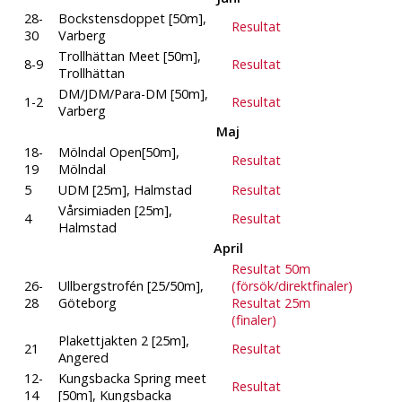
28-
Bockstensdoppet [50m],
Resultat
30
Varberg
Trollhättan Meet [50m],
8-9
Resultat
Trollhättan
DM/JDM/Para-DM [50m],
1-2
Resultat
Varberg
Maj
18-
Mölndal Open[50m],
Resultat
19
Mölndal
5
UDM [25m], Halmstad
Resultat
Vårsimiaden [25m],
4
Resultat
Halmstad
April
Resultat 50m
26-
Ullbergstrofén [25/50m],
(försök/direktfinaler)
28
Göteborg
Resultat 25m
(finaler)
Plakettjakten 2 [25m],
21
Resultat
Angered
12-
Kungsbacka Spring meet
Resultat
14
[50m], Kungsbacka