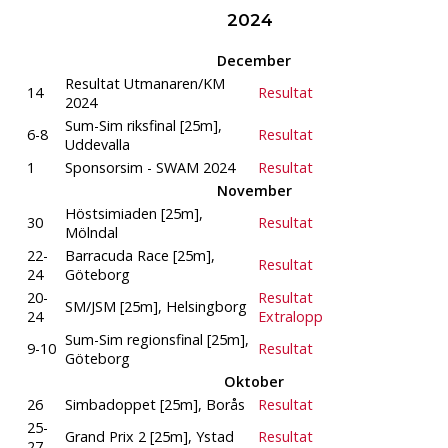
2024
December
Resultat Utmanaren/KM
14
Resultat
2024
Sum-Sim riksfinal [25m],
6-8
Resultat
Uddevalla
1
Sponsorsim - SWAM 2024
Resultat
November
Höstsimiaden [25m],
30
Resultat
Mölndal
22-
Barracuda Race [25m],
Resultat
24
Göteborg
20-
Resultat
SM/JSM [25m], Helsingborg
24
Extralopp
Sum-Sim regionsfinal [25m],
9-10
Resultat
Göteborg
Oktober
26
Simbadoppet [25m], Borås
Resultat
25-
Grand Prix 2 [25m], Ystad
Resultat
27