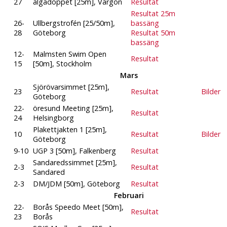
27
älgadoppet [25m], Vargön
Resultat
Resultat 25m
26-
Ullbergstrofén [25/50m],
bassäng
28
Göteborg
Resultat 50m
bassäng
12-
Malmsten Swim Open
Resultat
15
[50m], Stockholm
Mars
Sjörövarsimmet [25m],
23
Resultat
Bilder
Göteborg
22-
öresund Meeting [25m],
Resultat
24
Helsingborg
Plakettjakten 1 [25m],
10
Resultat
Bilder
Göteborg
9-10
UGP 3 [50m], Falkenberg
Resultat
Sandaredssimmet [25m],
2-3
Resultat
Sandared
2-3
DM/JDM [50m], Göteborg
Resultat
Februari
22-
Borås Speedo Meet [50m],
Resultat
23
Borås