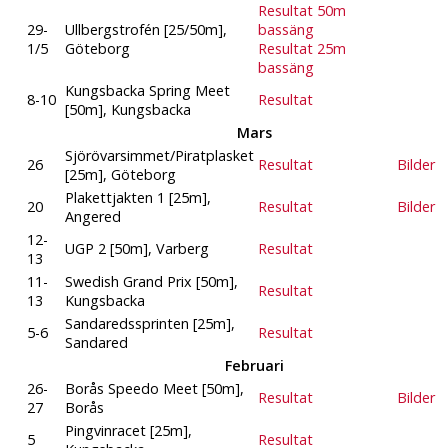
Resultat 50m
29-
Ullbergstrofén [25/50m],
bassäng
1/5
Göteborg
Resultat 25m
bassäng
Kungsbacka Spring Meet
8-10
Resultat
[50m], Kungsbacka
Mars
Sjörövarsimmet/Piratplasket
26
Resultat
Bilder
[25m], Göteborg
Plakettjakten 1 [25m],
20
Resultat
Bilder
Angered
12-
UGP 2 [50m], Varberg
Resultat
13
11-
Swedish Grand Prix [50m],
Resultat
13
Kungsbacka
Sandaredssprinten [25m],
5-6
Resultat
Sandared
Februari
26-
Borås Speedo Meet [50m],
Resultat
Bilder
27
Borås
Pingvinracet [25m],
5
Resultat