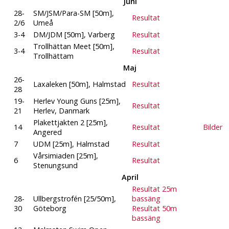
Juni
28-
SM/JSM/Para-SM [50m],
Resultat
2/6
Umeå
3-4
DM/JDM [50m], Varberg
Resultat
Trollhättan Meet [50m],
3-4
Resultat
Trollhättam
Maj
26-
Laxaleken [50m], Halmstad
Resultat
28
19-
Herlev Young Guns [25m],
Resultat
21
Herlev, Danmark
Plakettjakten 2 [25m],
14
Resultat
Bilder
Angered
7
UDM [25m], Halmstad
Resultat
Vårsimiaden [25m],
6
Resultat
Stenungsund
April
Resultat 25m
28-
Ullbergstrofén [25/50m],
bassäng
30
Göteborg
Resultat 50m
bassäng