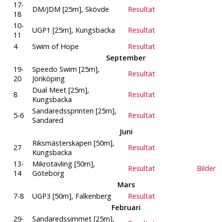
17-
DM/JDM [25m], Skövde
Resultat
18
10-
UGP1 [25m], Kungsbacka
Resultat
11
4
Swim of Hope
Resultat
September
19-
Speedo Swim [25m],
Resultat
20
Jönköping
Dual Meet [25m],
8
Resultat
Kungsbacka
Sandaredssprinten [25m],
5-6
Resultat
Sandared
Juni
Riksmästerskapen [50m],
27
Resultat
Kungsbacka
13-
Mikrotävling [50m],
Resultat
Bilder
14
Göteborg
Mars
7-8
UGP3 [50m], Falkenberg
Resultat
Februari
29-
Sandaredssimmet [25m],