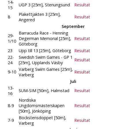
14-
UGP 3 [25m], Stenungsund
Resultat
15
Plakettjakten 3 [25m],
8
Resultat
Angered
September
Barracuda Race - Henning
29-
Degerman Memorial [25m],
Resultat
1/10
Göteborg
23
Upp till 13 [25m], Göteborg
Resultat
22-
Swedish Swim Games - GP 1
Resultat
24
[25m], Upplands Väsby
Varberg Swim Games [25m],
9-10
Resultat
Varberg
Juli
13-
SUM-SIM [50m], Halmstad
Resultat
16
Nordiska
8-9
Ungdomsmästerskapen
Resultat
[50m], Jönköping
Bockstensdoppet [50m],
7-9
Resultat
Varberg