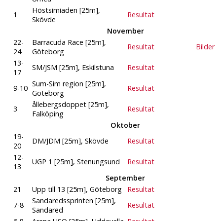
Höstsimiaden [25m],
1
Resultat
Skövde
November
22-
Barracuda Race [25m],
Resultat
Bilder
24
Göteborg
13-
SM/JSM [25m], Eskilstuna
Resultat
17
Sum-Sim region [25m],
9-10
Resultat
Göteborg
ållebergsdoppet [25m],
3
Resultat
Falköping
Oktober
19-
DM/JDM [25m], Skövde
Resultat
20
12-
UGP 1 [25m], Stenungsund
Resultat
13
September
21
Upp till 13 [25m], Göteborg
Resultat
Sandaredssprinten [25m],
7-8
Resultat
Sandared