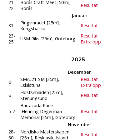
21-
Borås Craft Meet [50m],
Resultat
22
Borås
Januari
Pingvinracet [25m],
31
Resultat
Kungsbacka
23-
Resultat
USM Riks [25m], Göteborg
25
Extralopp
2025
December
SM/U21-SM [25m],
Resultat
6
Eskilstuna
Extralopp
Höstsimiaden [25m],
6
Resultat
Stenungsund
Barracuda Race -
5-7
Henning Degerman
Resultat
Memorial [25m], Göteborg
November
28-
Nordiska Mästerskapen
Resultat
30
[25m], Reykjavik, Island