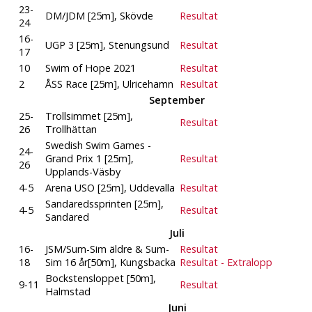
23-
DM/JDM [25m], Skövde
Resultat
24
16-
UGP 3 [25m], Stenungsund
Resultat
17
10
Swim of Hope 2021
Resultat
2
ÅSS Race [25m], Ulricehamn
Resultat
September
25-
Trollsimmet [25m],
Resultat
26
Trollhättan
Swedish Swim Games -
24-
Grand Prix 1 [25m],
Resultat
26
Upplands-Väsby
4-5
Arena USO [25m], Uddevalla
Resultat
Sandaredssprinten [25m],
4-5
Resultat
Sandared
Juli
16-
JSM/Sum-Sim äldre & Sum-
Resultat
18
Sim 16 år[50m], Kungsbacka
Resultat - Extralopp
Bockstensloppet [50m],
9-11
Resultat
Halmstad
Juni