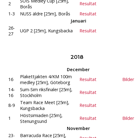
SOIS Medley Cup [25m],
2
Resultat
Borås
1-3
NUSS äldre [25m], Borås
Resultat
Januari
26-
UGP 2 [25m], Kungsbacka
Resultat
27
2018
December
Plakettjakten 4/KM 100m
16
Resultat
Bilder
medley [25m], Göteborg
14-
Sum-Sim riksfinaler [25m],
Resultat
16
Stockholm
Team Race Meet [25m],
8-9
Resultat
Kungsbacka
Höstsimiaden [25m],
1
Resultat
Bilder
Stenungsund
November
23-
Barracuda Race [25m],