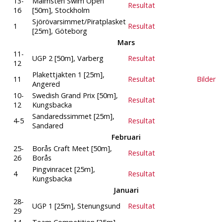
13-
Malmsten Swim Open
Resultat
16
[50m], Stockholm
Sjörövarsimmet/Piratplasket
1
Resultat
[25m], Göteborg
Mars
11-
UGP 2 [50m], Varberg
Resultat
12
Plakettjakten 1 [25m],
11
Resultat
Bilder
Angered
10-
Swedish Grand Prix [50m],
Resultat
12
Kungsbacka
Sandaredssimmet [25m],
4-5
Resultat
Sandared
Februari
25-
Borås Craft Meet [50m],
Resultat
26
Borås
Pingvinracet [25m],
4
Resultat
Kungsbacka
Januari
28-
UGP 1 [25m], Stenungsund
Resultat
29