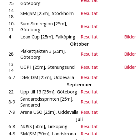
Resultat
25
Göteborg
14-
SM/JSM [25m], Stockholm
Resultat
18
10-
Sum-Sim region [25m],
Resultat
11
Göteborg
4
Leax Cup [25m], Falköping
Resultat
Bilder
Oktober
Plakettjakten 3 [25m],
28
Resultat
Bilder
Göteborg
13-
UGP1 [25m], Stenungsund
Resultat
Bilder
14
6-7
DM/JDM [25m], Uddevalla
Resultat
September
22
Upp till 13 [25m], Göteborg
Resultat
Sandaredssprinten [25m],
8-9
Resultat
Sandared
7-9
Arena USO [25m], Uddevalla
Resultat
Juli
6-8
NUSS [50m], Linköping
Resultat
4-8
SM/JSM [50m], Landskrona
Resultat