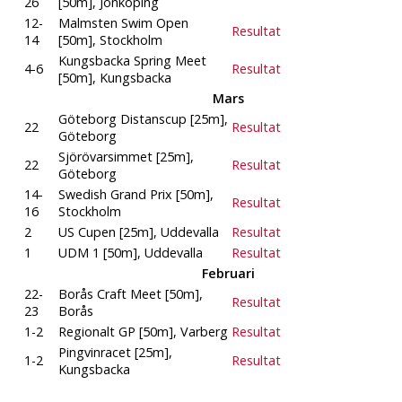
26
[50m], Jönköping
12-
Malmsten Swim Open
Resultat
14
[50m], Stockholm
Kungsbacka Spring Meet
4-6
Resultat
[50m], Kungsbacka
Mars
Göteborg Distanscup [25m],
22
Resultat
Göteborg
Sjörövarsimmet [25m],
22
Resultat
Göteborg
14-
Swedish Grand Prix [50m],
Resultat
16
Stockholm
2
US Cupen [25m], Uddevalla
Resultat
1
UDM 1 [50m], Uddevalla
Resultat
Februari
22-
Borås Craft Meet [50m],
Resultat
23
Borås
1-2
Regionalt GP [50m], Varberg
Resultat
Pingvinracet [25m],
1-2
Resultat
Kungsbacka