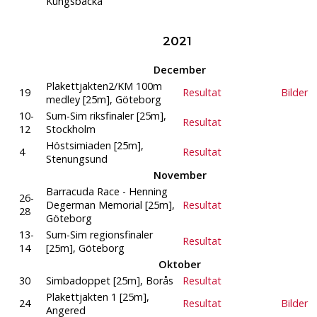
Kungsbacka
2021
December
Plakettjakten2/KM 100m
19
Resultat
Bilder
medley [25m], Göteborg
10-
Sum-Sim riksfinaler [25m],
Resultat
12
Stockholm
Höstsimiaden [25m],
4
Resultat
Stenungsund
November
Barracuda Race - Henning
26-
Degerman Memorial [25m],
Resultat
28
Göteborg
13-
Sum-Sim regionsfinaler
Resultat
14
[25m], Göteborg
Oktober
30
Simbadoppet [25m], Borås
Resultat
Plakettjakten 1 [25m],
24
Resultat
Bilder
Angered