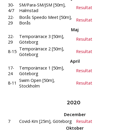
30-
SM/Para-SM/JSM [50m],
Resultat
4/7
Halmstad
22-
Borås Speedo Meet [50m],
Resultat
29
Borås
Maj
22-
Temporärrace 3 [50m],
Resultat
29
Göteborg
Temporärrace 2 [50m],
8-15
Resultat
Göteborg
April
17-
Temporärrace 1 [50m],
Resultat
24
Göteborg
Swim Open [50m],
8-11
Resultat
Stockholm
2020
December
7
Covid-Km [25m], Göteborg
Resultat
Oktober