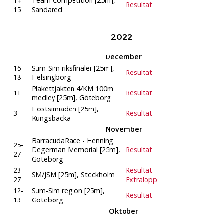
14-
Team Competition [25m],
Resultat
15
Sandared
2022
December
16-
Sum-Sim riksfinaler [25m],
Resultat
18
Helsingborg
Plakettjakten 4/KM 100m
11
Resultat
medley [25m], Göteborg
Höstsimiaden [25m],
3
Resultat
Kungsbacka
November
BarracudaRace - Henning
25-
Degerman Memorial [25m],
Resultat
27
Göteborg
23-
Resultat
SM/JSM [25m], Stockholm
27
Extralopp
12-
Sum-Sim region [25m],
Resultat
13
Göteborg
Oktober