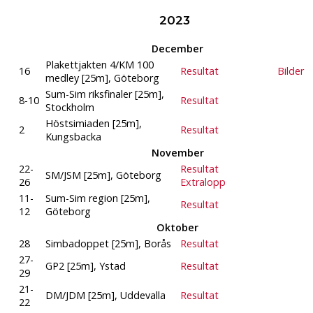
2023
December
Plakettjakten 4/KM 100
16
Resultat
Bilder
medley [25m], Göteborg
Sum-Sim riksfinaler [25m],
8-10
Resultat
Stockholm
Höstsimiaden [25m],
2
Resultat
Kungsbacka
November
22-
Resultat
SM/JSM [25m], Göteborg
26
Extralopp
11-
Sum-Sim region [25m],
Resultat
12
Göteborg
Oktober
28
Simbadoppet [25m], Borås
Resultat
27-
GP2 [25m], Ystad
Resultat
29
21-
DM/JDM [25m], Uddevalla
Resultat
22