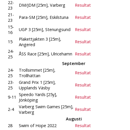
22-
DM/JDM [25m], Varberg
Resultat
23
21-
Para-SM [25m], Eskilstuna
Resultat
23
15-
UGP 3 [25m], Stenungsund
Resultat
16
Plakettjakten 3 [25m],
15
Resultat
Angered
24-
ÅSS Race [25m], Ulricehamn
Resultat
25
September
24-
Trollsimmet [25m],
Resultat
25
Trollhättan
23-
Grand Prix 1 [25m],
Resultat
25
Upplands Väsby
Speedo Yards [25y],
9-11
Resultat
Jönköping
Varberg Swim Games [25m],
2-4
Resultat
Varberg
Augusti
28
Swim of Hope 2022
Resultat