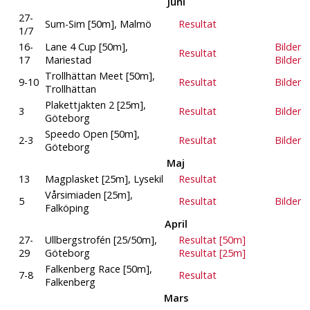
Juni
27-
Sum-Sim [50m], Malmö
Resultat
1/7
16-
Lane 4 Cup [50m],
Bilder
Resultat
17
Mariestad
Bilder
Trollhättan Meet [50m],
9-10
Resultat
Bilder
Trollhättan
Plakettjakten 2 [25m],
3
Resultat
Bilder
Göteborg
Speedo Open [50m],
2-3
Resultat
Bilder
Göteborg
Maj
13
Magplasket [25m], Lysekil
Resultat
Vårsimiaden [25m],
5
Resultat
Bilder
Falköping
April
27-
Ullbergstrofén [25/50m],
Resultat [50m]
29
Göteborg
Resultat [25m]
Falkenberg Race [50m],
7-8
Resultat
Falkenberg
Mars