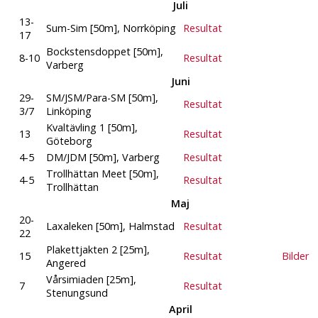
Juli
13-
Sum-Sim [50m], Norrköping
Resultat
17
Bockstensdoppet [50m],
8-10
Resultat
Varberg
Juni
29-
SM/JSM/Para-SM [50m],
Resultat
3/7
Linköping
Kvaltävling 1 [50m],
13
Resultat
Göteborg
4-5
DM/JDM [50m], Varberg
Resultat
Trollhättan Meet [50m],
4-5
Resultat
Trollhättan
Maj
20-
Laxaleken [50m], Halmstad
Resultat
22
Plakettjakten 2 [25m],
15
Resultat
Bilder
Angered
Vårsimiaden [25m],
7
Resultat
Stenungsund
April