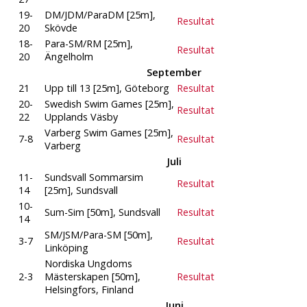
19-
DM/JDM/ParaDM [25m],
Resultat
20
Skövde
18-
Para-SM/RM [25m],
Resultat
20
Ängelholm
September
21
Upp till 13 [25m], Göteborg
Resultat
20-
Swedish Swim Games [25m],
Resultat
22
Upplands Väsby
Varberg Swim Games [25m],
7-8
Resultat
Varberg
Juli
11-
Sundsvall Sommarsim
Resultat
14
[25m], Sundsvall
10-
Sum-Sim [50m], Sundsvall
Resultat
14
SM/JSM/Para-SM [50m],
3-7
Resultat
Linköping
Nordiska Ungdoms
2-3
Mästerskapen [50m],
Resultat
Helsingfors, Finland
Juni