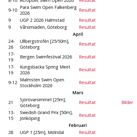
8-10
Acropolis Swim Open 2026
Resultat
Para Swim Open Falkenberg
9-10
Resultat
2026
9
UGP 2 2026 Halmstad
Resultat
9
Vårsimiaden, Göteborg
Resultat
April
24-
Ullbergstrofén [25/50m],
Resultat
26
Göteborg
17-
Bergen Swimfestival 2026
Resultat
19
17-
Kungsbacka Spring Meet
Resultat
19
2026
Malmsten Swim Open
9-12
Resultat
Stockholm 2026
Mars
Sjörövarsimmet [25m],
21
Resultat
Bilder
Göteborg
13-
Swedish Grand Prix [50m],
Resultat
15
Jönköping
Februari
28
UGP 1 [25m], Mölndal
Resultat