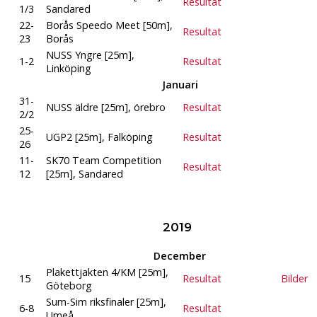
Resultat
1/3
Sandared
22-
Borås Speedo Meet [50m],
Resultat
23
Borås
NUSS Yngre [25m],
1-2
Resultat
Linköping
Januari
31-
NUSS äldre [25m], örebro
Resultat
2/2
25-
UGP2 [25m], Falköping
Resultat
26
11-
SK70 Team Competition
Resultat
12
[25m], Sandared
2019
December
Plakettjakten 4/KM [25m],
15
Resultat
Bilder
Göteborg
Sum-Sim riksfinaler [25m],
6-8
Resultat
Umeå