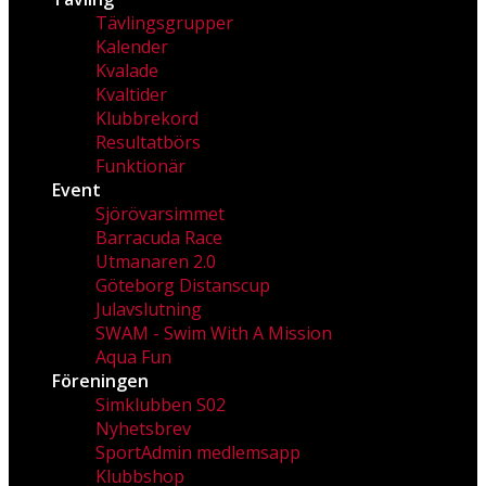
Tävlingsgrupper
Kalender
Kvalade
Kvaltider
Klubbrekord
Resultatbörs
Funktionär
Event
Sjörövarsimmet
Barracuda Race
Utmanaren 2.0
Göteborg Distanscup
Julavslutning
SWAM - Swim With A Mission
Aqua Fun
Föreningen
Simklubben S02
Nyhetsbrev
SportAdmin medlemsapp
Klubbshop