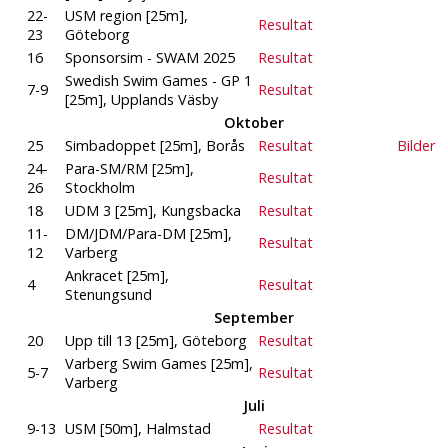
22-
USM region [25m],
Resultat
23
Göteborg
16
Sponsorsim - SWAM 2025
Resultat
Swedish Swim Games - GP 1
7-9
Resultat
[25m], Upplands Väsby
Oktober
25
Simbadoppet [25m], Borås
Resultat
Bilder
24-
Para-SM/RM [25m],
Resultat
26
Stockholm
18
UDM 3 [25m], Kungsbacka
Resultat
11-
DM/JDM/Para-DM [25m],
Resultat
12
Varberg
Ankracet [25m],
4
Resultat
Stenungsund
September
20
Upp till 13 [25m], Göteborg
Resultat
Varberg Swim Games [25m],
5-7
Resultat
Varberg
Juli
9-13
USM [50m], Halmstad
Resultat