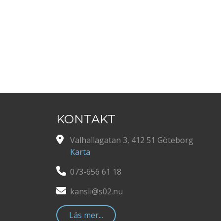
KONTAKT
Valhallagatan 3, 412 51 Göteborg
Karta
073-656 61 18
kansli@s02.nu
Läs mer...