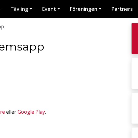
Tävling
Event
Föreningen
Partners
pp
lemsapp
re
eller
Google Play
.