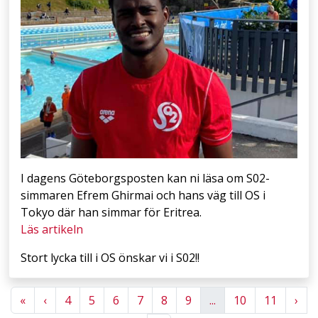
I dagens Göteborgsposten kan ni läsa om S02-
simmaren Efrem Ghirmai och hans väg till OS i
Tokyo där han simmar för Eritrea.
Läs artikeln
Stort lycka till i OS önskar vi i S02!!
Previous
Previous
Nex
«
‹
4
5
6
7
8
9
...
10
11
›