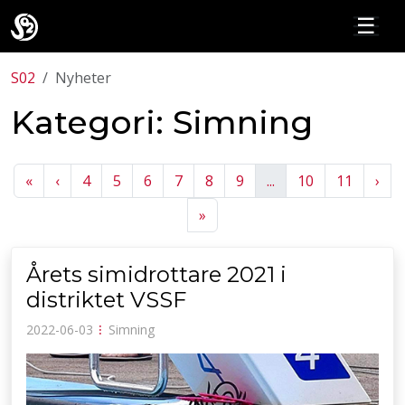
☰
S02
Nyheter
Kategori: Simning
Previous
Previous
Nex
«
‹
4
5
6
7
8
9
...
10
11
›
Next
»
Årets simidrottare 2021 i
distriktet VSSF
2022-06-03
⁝
Simning