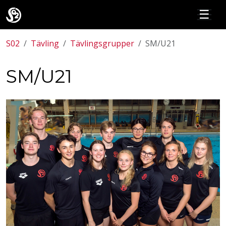
☰
S02
Tävling
Tävlingsgrupper
SM/U21
SM/U21