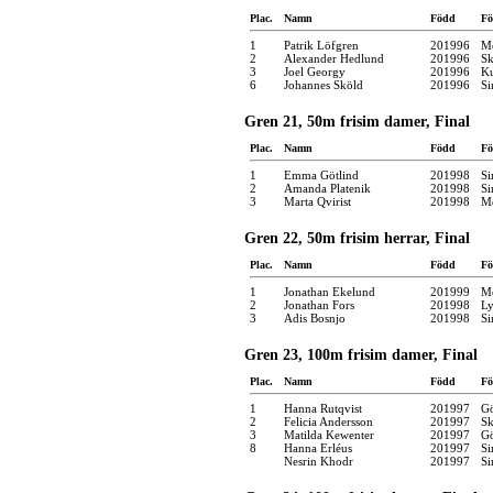
Plac.
Namn
Född
Fö
1
Patrik Löfgren
201996
Mö
2
Alexander Hedlund
201996
Sk
3
Joel Georgy
201996
Ku
6
Johannes Sköld
201996
Si
Gren 21, 50m frisim damer, Final
Plac.
Namn
Född
Fö
1
Emma Götlind
201998
Si
2
Amanda Platenik
201998
Si
3
Marta Qvirist
201998
Mö
Gren 22, 50m frisim herrar, Final
Plac.
Namn
Född
Fö
1
Jonathan Ekelund
201999
Mö
2
Jonathan Fors
201998
Ly
3
Adis Bosnjo
201998
Si
Gren 23, 100m frisim damer, Final
Plac.
Namn
Född
Fö
1
Hanna Rutqvist
201997
Gö
2
Felicia Andersson
201997
Sk
3
Matilda Kewenter
201997
Gö
8
Hanna Erléus
201997
Si
Nesrin Khodr
201997
Si