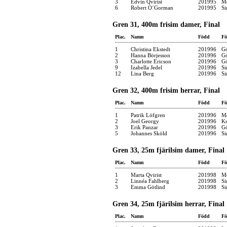
3
Edvin Qvirist
201995
Mö
6
Robert O´Gorman
201995
Si
Gren 31, 400m frisim damer, Final
Plac.
Namn
Född
Fö
1
Christina Ekstedt
201996
Gö
2
Hanna Börjesson
201996
Gö
3
Charlotte Ericson
201996
Gö
9
Izabella Jedel
201996
Si
12
Lina Berg
201996
Si
Gren 32, 400m frisim herrar, Final
Plac.
Namn
Född
Fö
1
Patrik Löfgren
201996
Mö
2
Joel Georgy
201996
Ku
3
Erik Panzar
201996
Gö
5
Johannes Sköld
201996
Si
Gren 33, 25m fjärilsim damer, Final
Plac.
Namn
Född
Fö
1
Marta Qvirist
201998
Mö
2
Linnéa Fahlberg
201998
Si
3
Emma Götlind
201998
Si
Gren 34, 25m fjärilsim herrar, Final
Plac.
Namn
Född
Fö