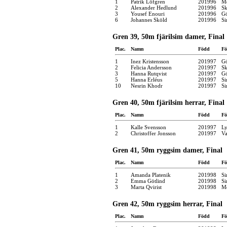
1
Patrik Löfgren
201996
Mö
2
Alexander Hedlund
201996
Sk
3
Yousef Enouri
201996
Gö
6
Johannes Sköld
201996
Si
Gren 39, 50m fjärilsim damer, Final
Plac.
Namn
Född
Fö
1
Inez Kristensson
201997
Gö
2
Felicia Andersson
201997
Sk
3
Hanna Rutqvist
201997
Gö
5
Hanna Erléus
201997
Si
10
Nesrin Khodr
201997
Si
Gren 40, 50m fjärilsim herrar, Final
Plac.
Namn
Född
Fö
1
Kalle Svensson
201997
Ly
2
Christoffer Jonsson
201997
Va
Gren 41, 50m ryggsim damer, Final
Plac.
Namn
Född
Fö
1
Amanda Platenik
201998
Si
2
Emma Götlind
201998
Si
3
Marta Qvirist
201998
Mö
Gren 42, 50m ryggsim herrar, Final
Plac.
Namn
Född
Fö