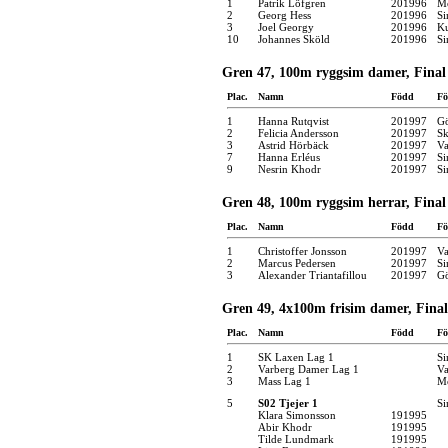
1
Patrik Löfgren
201996
Mö
2
Georg Hess
201996
Si
3
Joel Georgy
201996
Ku
10
Johannes Sköld
201996
Si
Gren 47, 100m ryggsim damer, Final
Plac.
Namn
Född
Fö
1
Hanna Rutqvist
201997
Gö
2
Felicia Andersson
201997
Sk
3
Astrid Hörbäck
201997
Va
7
Hanna Erléus
201997
Si
9
Nesrin Khodr
201997
Si
Gren 48, 100m ryggsim herrar, Final
Plac.
Namn
Född
Fö
1
Christoffer Jonsson
201997
Va
2
Marcus Pedersen
201997
Si
3
Alexander Triantafillou
201997
Gö
Gren 49, 4x100m frisim damer, Final
Plac.
Namn
Född
Fö
1
SK Laxen Lag 1
Si
2
Varberg Damer Lag 1
Va
3
Mass Lag 1
Mö
5
S02 Tjejer 1
Si
Klara Simonsson
191995
Abir Khodr
191995
Tilde Lundmark
191995