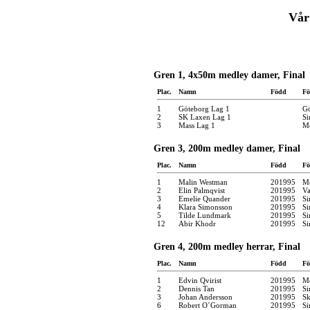
Vår
Gren 1, 4x50m medley damer, Final
Plac.
Namn
Född
Fö
1
Göteborg Lag 1
Gö
2
SK Laxen Lag 1
Si
3
Mass Lag 1
Mö
Gren 3, 200m medley damer, Final
Plac.
Namn
Född
Fö
1
Malin Westman
201995
Mö
2
Elin Palmqvist
201995
Va
3
Emelie Quander
201995
Si
4
Klara Simonsson
201995
Si
5
Tilde Lundmark
201995
Si
12
Abir Khodr
201995
Si
Gren 4, 200m medley herrar, Final
Plac.
Namn
Född
Fö
1
Edvin Qvirist
201995
Mö
2
Dennis Tan
201995
Si
3
Johan Andersson
201995
Sk
6
Robert O´Gorman
201995
Si