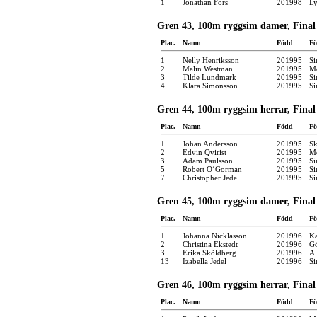
1
Jonathan Fors
201998
Ly
Gren 43, 100m ryggsim damer, Final
Plac.
Namn
Född
Fö
1
Nelly Henriksson
201995
Si
2
Malin Westman
201995
Mö
3
Tilde Lundmark
201995
Si
4
Klara Simonsson
201995
Si
Gren 44, 100m ryggsim herrar, Final
Plac.
Namn
Född
Fö
1
Johan Andersson
201995
Sk
2
Edvin Qvirist
201995
Mö
3
Adam Paulsson
201995
Si
5
Robert O´Gorman
201995
Si
7
Christopher Jedel
201995
Si
Gren 45, 100m ryggsim damer, Final
Plac.
Namn
Född
Fö
1
Johanna Nicklasson
201996
Ka
2
Christina Ekstedt
201996
Gö
3
Erika Sköldberg
201996
Al
13
Izabella Jedel
201996
Si
Gren 46, 100m ryggsim herrar, Final
Plac.
Namn
Född
Fö