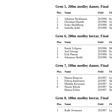
Gren 5, 200m medley damer, Final
Plac.
Namn
Född
Fö
1
Johanna Nicklasson
201996
Ka
2
Christina Ekstedt
201996
Gö
3
Erika Sköldberg
201996
Al
6
Izabella Jedel
201996
Si
Gren 6, 200m medley herrar, Final
Plac.
Namn
Född
Fö
1
Patrik Löfgren
201996
Mö
2
Joel Georgy
201996
Ku
3
Erik Panzar
201996
Gö
4
Johannes Sköld
201996
Si
Gren 7, 100m medley damer, Final
Plac.
Namn
Född
Fö
1
Hanna Rutqvist
201997
Gö
2
Felicia Andersson
201997
Sk
3
Matilda Kewenter
201997
Gö
6
Nesrin Khodr
201997
Si
Hanna Erléus
201997
Si
Gren 8, 100m medley herrar, Final
Plac.
Namn
Född
Fö
1
Kalle Svensson
201997
Ly