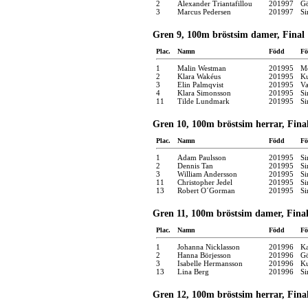
2
Alexander Triantafillou
201997
Gö
3
Marcus Pedersen
201997
Si
Gren 9, 100m bröstsim damer, Final
Plac.
Namn
Född
Fö
1
Malin Westman
201995
Mö
2
Klara Wakéus
201995
Ku
3
Elin Palmqvist
201995
Va
4
Klara Simonsson
201995
Si
11
Tilde Lundmark
201995
Si
Gren 10, 100m bröstsim herrar, Fina
Plac.
Namn
Född
Fö
1
Adam Paulsson
201995
Si
2
Dennis Tan
201995
Si
3
William Andersson
201995
Si
11
Christopher Jedel
201995
Si
13
Robert O´Gorman
201995
Si
Gren 11, 100m bröstsim damer, Fina
Plac.
Namn
Född
Fö
1
Johanna Nicklasson
201996
Ka
2
Hanna Börjesson
201996
Gö
3
Isabelle Hermansson
201996
Ku
13
Lina Berg
201996
Si
Gren 12, 100m bröstsim herrar, Fina