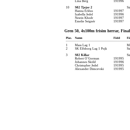
Lina Berg
191996
10
S02 Tjejer 2
Si
Hanna Erléus
191997
Izabella Jedel
191996
Nesrin Khodr
191997
Emelie Seignér
191997
Gren 50, 4x100m frisim herrar, Final
Plac.
Namn
Född
Fö
1
Mass Lag 1
Mö
2
SK Elfsborg Lag 1 Pojk
Si
3
S02 Killar
Si
Robert O´Gorman
191995
Johannes Sköld
191996
Christopher Jedel
191995
Alexander Dimcevski
191995