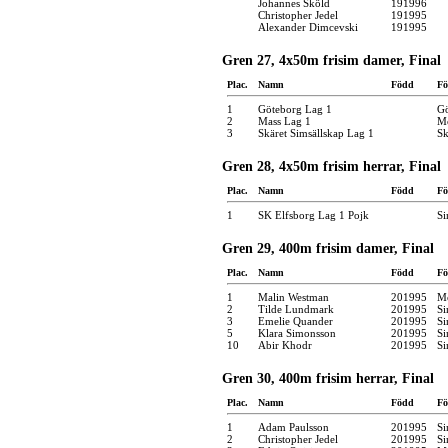
Johannes Sköld
191996
Christopher Jedel
191995
Alexander Dimcevski
191995
Gren 27, 4x50m frisim damer, Final
Plac.
Namn
Född
Fö
1
Göteborg Lag 1
Gö
2
Mass Lag 1
Mö
3
Skäret Simsällskap Lag 1
Sk
Gren 28, 4x50m frisim herrar, Final
Plac.
Namn
Född
Fö
1
SK Elfsborg Lag 1 Pojk
Si
Gren 29, 400m frisim damer, Final
Plac.
Namn
Född
Fö
1
Malin Westman
201995
Mö
2
Tilde Lundmark
201995
Si
3
Emelie Quander
201995
Si
5
Klara Simonsson
201995
Si
10
Abir Khodr
201995
Si
Gren 30, 400m frisim herrar, Final
Plac.
Namn
Född
Fö
1
Adam Paulsson
201995
Si
2
Christopher Jedel
201995
Si