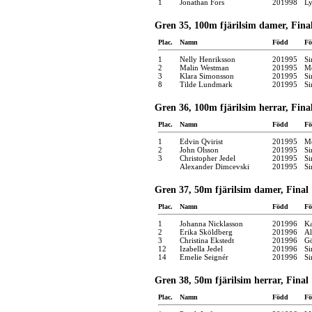
1
Jonathan Fors
201998
Ly
Gren 35, 100m fjärilsim damer, Fina
Plac.
Namn
Född
Fö
1
Nelly Henriksson
201995
Si
2
Malin Westman
201995
Mö
3
Klara Simonsson
201995
Si
8
Tilde Lundmark
201995
Si
Gren 36, 100m fjärilsim herrar, Fina
Plac.
Namn
Född
Fö
1
Edvin Qvirist
201995
Mö
2
John Olsson
201995
Si
3
Christopher Jedel
201995
Si
Alexander Dimcevski
201995
Si
Gren 37, 50m fjärilsim damer, Final
Plac.
Namn
Född
Fö
1
Johanna Nicklasson
201996
Ka
2
Erika Sköldberg
201996
Al
3
Christina Ekstedt
201996
Gö
12
Izabella Jedel
201996
Si
14
Emelie Seignér
201996
Si
Gren 38, 50m fjärilsim herrar, Final
Plac.
Namn
Född
Fö