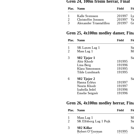
Gren 24, 100m frisim herrar, Final
Plac.
Namn
Född
Fö
1
Kalle Svensson
201997
Ly
2
Christoffer Jonsson
201997
Va
3
Alexander Triantafillou
201997
Gö
Gren 25, 4x100m medley damer, Fina
Plac.
Namn
Född
Fö
1
SK Laxen Lag 1
Si
2
Mass Lag 1
Mö
3
S02 Tjejer 1
Si
Abir Khodr
191995
Lina Berg
191996
Klara Simonsson
191995
Tilde Lundmark
191995
6
S02 Tjejer 2
Si
Hanna Erléus
191997
Nesrin Khodr
191997
Izabella Jedel
191996
Emelie Seignér
191996
Gren 26, 4x100m medley herrar, Fin
Plac.
Namn
Född
Fö
1
Mass Lag 1
Mö
2
SK Elfsborg Lag 1 Pojk
Si
3
S02 Killar
Si
Robert O´Gorman
191995