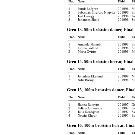
Plac.
Namn
Född
Fö
1
Patrik Löfgren
201996
Mö
2
Sebastian Engfors-Nyqvist
201996
Si
3
Joel Georgy
201996
Ku
8
Johannes Sköld
201996
Si
Gren 13, 50m bröstsim damer, Final
Plac.
Namn
Född
Fö
1
Amanda Platenik
201998
Si
2
Emma Götlind
201998
Si
3
Marta Qvirist
201998
Mö
Gren 14, 50m bröstsim herrar, Final
Plac.
Namn
Född
Fö
1
Jonathan Ekelund
201999
Mö
2
Adis Bosnjo
201998
Si
Gren 15, 100m bröstsim damer, Fina
Plac.
Namn
Född
Fö
1
Hanna Rutqvist
201997
Gö
2
Felicia Andersson
201997
Sk
3
Julia Nordqvist
201997
Sk
4
Nesrin Khodr
201997
Si
Gren 16, 100m bröstsim herrar, Fina
Plac.
Namn
Född
Fö