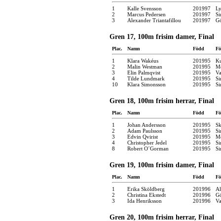
1
Kalle Svensson
201997
Ly
2
Marcus Pedersen
201997
Si
3
Alexander Triantafillou
201997
Gö
Gren 17, 100m frisim damer, Final
Plac.
Namn
Född
Fö
1
Klara Wakéus
201995
Ku
2
Malin Westman
201995
Mö
3
Elin Palmqvist
201995
Va
4
Tilde Lundmark
201995
Si
10
Klara Simonsson
201995
Si
Gren 18, 100m frisim herrar, Final
Plac.
Namn
Född
Fö
1
Johan Andersson
201995
Sk
2
Adam Paulsson
201995
Si
3
Edvin Qvirist
201995
Mö
4
Christopher Jedel
201995
Si
8
Robert O´Gorman
201995
Si
Gren 19, 100m frisim damer, Final
Plac.
Namn
Född
Fö
1
Erika Sköldberg
201996
Al
2
Christina Ekstedt
201996
Gö
3
Ida Henriksson
201996
Va
Gren 20, 100m frisim herrar, Final