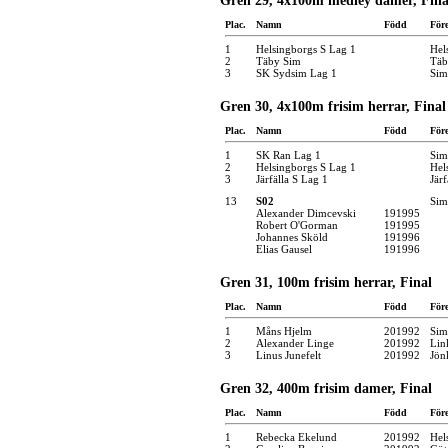
Gren 29, 4x100m medley damer, Fina
Plac.
Namn
Född
För
1
Helsingborgs S Lag 1
Hel
2
Täby Sim
Täb
3
SK Sydsim Lag 1
Sim
Gren 30, 4x100m frisim herrar, Final
Plac.
Namn
Född
För
1
SK Ran Lag 1
Sim
2
Helsingborgs S Lag 1
Hel
3
Järfälla S Lag 1
Järf
13
S02
Sim
Alexander Dimcevski
191995
Robert O'Gorman
191995
Johannes Sköld
191996
Elias Gausel
191996
Gren 31, 100m frisim herrar, Final
Plac.
Namn
Född
För
1
Måns Hjelm
201992
Sim
2
Alexander Linge
201992
Lin
3
Linus Junefelt
201992
Jön
Gren 32, 400m frisim damer, Final
Plac.
Namn
Född
För
1
Rebecka Ekelund
201992
Hel