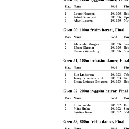
Plac.
Namn
Född
För
1
Louise Hansson
201996
Hel
2
Astrid Blomqvist
201996
Ups
3
Alice Ivarsson
201996
Mot
Gren 50, 100m frisim herrar, Final
Plac.
Namn
Född
För
1
Alexander Morgan
201996
Sto
2
Efrem Ghirmai
201996
Hel
3
Rasmus Wetterborg
201996
Sim
Gren 51, 100m bröstsim damer, Final
Plac.
Namn
Född
För
1
Elin Lindström
201993
Täb
2
Jenny Falkeman-Brink
201993
Kar
3
Emma Löfgren-Bengtson
201993
Hel
Gren 52, 200m ryggsim herrar, Final
Plac.
Namn
Född
För
1
Linus Junefelt
201992
Jön
2
Måns Hjelm
201992
Sim
3
Kristian Kron
201992
Söd
Gren 53, 800m frisim damer, Final
Plac.
Namn
Född
För