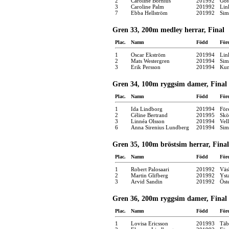
2
Caroline Bornius
201992
Göt
3
Caroline Palm
201992
Lin
7
Ebba Hellström
201992
Sim
Gren 33, 200m medley herrar, Final
Plac.
Namn
Född
För
1
Oscar Ekström
201994
Lin
2
Mats Westergren
201994
Sim
3
Erik Persson
201994
Kun
Gren 34, 100m ryggsim damer, Final
Plac.
Namn
Född
För
1
Ida Lindborg
201994
För
2
Céline Bertrand
201995
Skö
3
Linnéa Olsson
201994
Vel
6
Anna Sirenius Lundberg
201994
Sim
Gren 35, 100m bröstsim herrar, Final
Plac.
Namn
Född
För
1
Robert Palosaari
201992
Väs
2
Martin Glifberg
201992
Yst
3
Arvid Sandin
201992
Öst
Gren 36, 200m ryggsim damer, Final
Plac.
Namn
Född
För
1
Lovisa Ericsson
201993
Täb