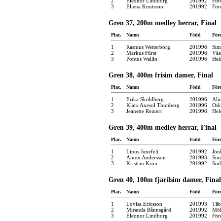
2
Eleonor Lindborg
201992
För
3
Eljena Knutsson
201992
För
Gren 37, 200m medley herrar, Final
Plac.
Namn
Född
För
1
Rasmus Wetterborg
201996
Sim
2
Markus Fürst
201996
Väs
3
Pontus Wallin
201996
Hel
Gren 38, 400m frisim damer, Final
Plac.
Namn
Född
För
1
Erika Sköldberg
201996
Ali
2
Klara Axesol Thunberg
201996
Osk
3
Jeanette Reinert
201996
Hel
Gren 39, 400m medley herrar, Final
Plac.
Namn
Född
För
1
Linus Junefelt
201992
Jön
2
Anton Andersson
201993
Sim
3
Kristian Kron
201992
Söd
Gren 40, 100m fjärilsim damer, Final
Plac.
Namn
Född
För
1
Lovisa Ericsson
201993
Täb
2
Miranda Bånnsgård
201992
Möl
3
Eleonor Lindborg
201992
För