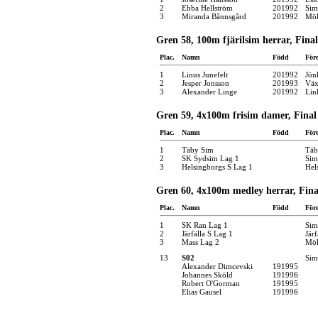
2
Ebba Hellström
201992
Sim
3
Miranda Bånnsgård
201992
Möl
Gren 58, 100m fjärilsim herrar, Final
Plac.
Namn
Född
För
1
Linus Junefelt
201992
Jön
2
Jesper Jonsson
201993
Väx
3
Alexander Linge
201992
Lin
Gren 59, 4x100m frisim damer, Final
Plac.
Namn
Född
För
1
Täby Sim
Täb
2
SK Sydsim Lag 1
Sim
3
Helsingborgs S Lag 1
Hel
Gren 60, 4x100m medley herrar, Fina
Plac.
Namn
Född
För
1
SK Ran Lag 1
Sim
2
Järfälla S Lag 1
Järf
3
Mass Lag 2
Möl
13
S02
Sim
Alexander Dimcevski
191995
Johannes Sköld
191996
Robert O'Gorman
191995
Elias Gausel
191996