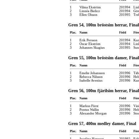
1
Vilma Ekström
201994
Lin
2
Linnéa Bielicz
201994
Göt
3
Ellen Olsson
201995
Tre
Gren 54, 100m bröstsim herrar, Final
Plac.
Namn
Född
För
1
Erik Persson
201994
Kun
2
Oscar Ekström
201994
Lin
3
Johannes Skagius
201995
Sun
Gren 55, 100m bröstsim damer, Final
Plac.
Namn
Född
För
1
Emelie Johansson
201996
Täb
2
Rebecca Nilsson
201996
Hel
3
Isabelle Avenius
201996
Kun
Gren 56, 100m fjärilsim herrar, Final
Plac.
Namn
Född
För
1
Markus Fürst
201996
Väs
2
Pontus Wallin
201996
Hel
3
Alexander Morgan
201996
Sto
Gren 57, 400m medley damer, Final
Plac.
Namn
Född
För
1
Josefine Hansson
201992
Esl