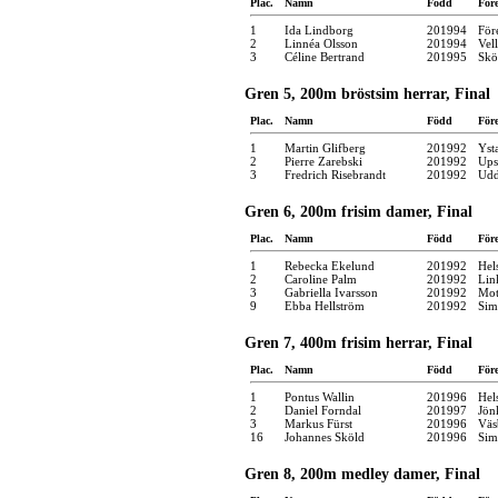
Plac.
Namn
Född
För
1
Ida Lindborg
201994
För
2
Linnéa Olsson
201994
Vel
3
Céline Bertrand
201995
Skö
Gren 5, 200m bröstsim herrar, Final
Plac.
Namn
Född
För
1
Martin Glifberg
201992
Yst
2
Pierre Zarebski
201992
Ups
3
Fredrich Risebrandt
201992
Udd
Gren 6, 200m frisim damer, Final
Plac.
Namn
Född
För
1
Rebecka Ekelund
201992
Hel
2
Caroline Palm
201992
Lin
3
Gabriella Ivarsson
201992
Mot
9
Ebba Hellström
201992
Sim
Gren 7, 400m frisim herrar, Final
Plac.
Namn
Född
För
1
Pontus Wallin
201996
Hel
2
Daniel Forndal
201997
Jön
3
Markus Fürst
201996
Väs
16
Johannes Sköld
201996
Sim
Gren 8, 200m medley damer, Final