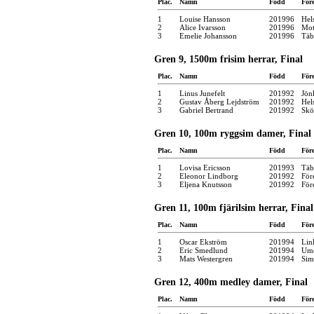
Plac.
Namn
Född
För
1
Louise Hansson
201996
Hel
2
Alice Ivarsson
201996
Mot
3
Emelie Johansson
201996
Täb
Gren 9, 1500m frisim herrar, Final
Plac.
Namn
Född
För
1
Linus Junefelt
201992
Jön
2
Gustav Åberg Lejdström
201992
Hel
3
Gabriel Bertrand
201992
Skö
Gren 10, 100m ryggsim damer, Final
Plac.
Namn
Född
För
1
Lovisa Ericsson
201993
Täb
2
Eleonor Lindborg
201992
För
3
Eljena Knutsson
201992
För
Gren 11, 100m fjärilsim herrar, Final
Plac.
Namn
Född
För
1
Oscar Ekström
201994
Lin
2
Eric Smedlund
201994
Ume
3
Mats Westergren
201994
Sim
Gren 12, 400m medley damer, Final
Plac.
Namn
Född
För