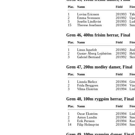
Plac.
Namn
Född
För
1
Lovisa Ericsson
201993
Täb
2
Emma Svensson
201992
Ups
3
Josefin Lindkvist
201993
Lud
15
Therese Josefsson
201993
Sim
Gren 46, 400m frisim herrar, Final
Plac.
Namn
Född
För
1
Linus Junefelt
201992
Jön
2
Gustav Åberg Lejdström
201992
Hel
3
Gabriel Bertrand
201992
Skö
Gren 47, 200m medley damer, Final
Plac.
Namn
Född
För
1
Linnéa Bielicz
201994
Göt
2
Frida Berggren
201994
Väs
3
Vilma Ekström
201994
Lin
Gren 48, 100m ryggsim herrar, Final
Plac.
Namn
Född
För
1
Oscar Ekström
201994
Lin
2
Anton Lundin
201994
Sim
3
Erik Persson
201994
Kun
14
Filip Holmqvist
201994
Sim
Gren 49, 100m ryggsim damer, Final