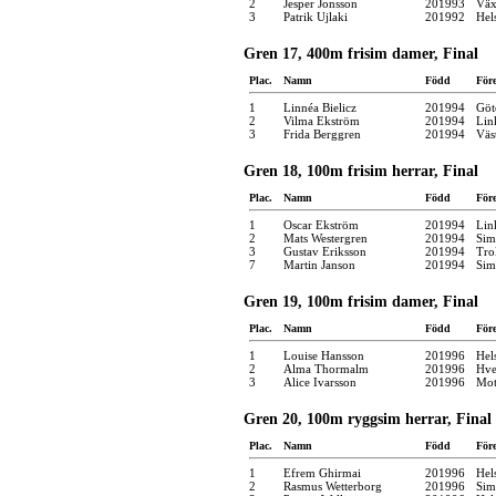
2
Jesper Jonsson
201993
Väx
3
Patrik Ujlaki
201992
Hel
Gren 17, 400m frisim damer, Final
Plac.
Namn
Född
För
1
Linnéa Bielicz
201994
Göt
2
Vilma Ekström
201994
Lin
3
Frida Berggren
201994
Väs
Gren 18, 100m frisim herrar, Final
Plac.
Namn
Född
För
1
Oscar Ekström
201994
Lin
2
Mats Westergren
201994
Sim
3
Gustav Eriksson
201994
Tro
7
Martin Janson
201994
Sim
Gren 19, 100m frisim damer, Final
Plac.
Namn
Född
För
1
Louise Hansson
201996
Hel
2
Alma Thormalm
201996
Hve
3
Alice Ivarsson
201996
Mot
Gren 20, 100m ryggsim herrar, Final
Plac.
Namn
Född
För
1
Efrem Ghirmai
201996
Hel
2
Rasmus Wetterborg
201996
Sim