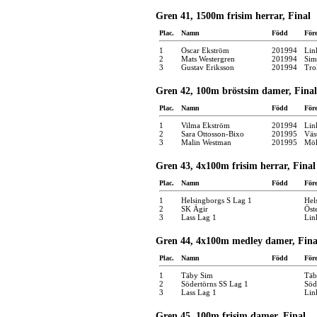
Gren 41, 1500m frisim herrar, Final
Plac.
Namn
Född
För
1
Oscar Ekström
201994
Lin
2
Mats Westergren
201994
Sim
3
Gustav Eriksson
201994
Tro
Gren 42, 100m bröstsim damer, Final
Plac.
Namn
Född
För
1
Vilma Ekström
201994
Lin
2
Sara Ottosson-Bixo
201995
Väs
3
Malin Westman
201995
Möl
Gren 43, 4x100m frisim herrar, Final
Plac.
Namn
Född
För
1
Helsingborgs S Lag 1
Hel
2
SK Ägir
Öst
3
Lass Lag 1
Lin
Gren 44, 4x100m medley damer, Fina
Plac.
Namn
Född
För
1
Täby Sim
Täb
2
Södertörns SS Lag 1
Söd
3
Lass Lag 1
Lin
Gren 45, 100m frisim damer, Final