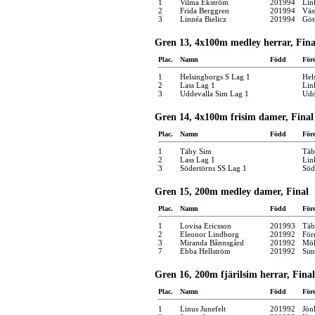
1
Vilma Ekström
201994
Lin
2
Frida Berggren
201994
Väs
3
Linnéa Bielicz
201994
Göt
Gren 13, 4x100m medley herrar, Fina
Plac.
Namn
Född
För
1
Helsingborgs S Lag 1
Hel
2
Lass Lag 1
Lin
3
Uddevalla Sim Lag 1
Udd
Gren 14, 4x100m frisim damer, Final
Plac.
Namn
Född
För
1
Täby Sim
Täb
2
Lass Lag 1
Lin
3
Södertörns SS Lag 1
Söd
Gren 15, 200m medley damer, Final
Plac.
Namn
Född
För
1
Lovisa Ericsson
201993
Täb
2
Eleonor Lindborg
201992
För
3
Miranda Bånnsgård
201992
Möl
7
Ebba Hellström
201992
Sim
Gren 16, 200m fjärilsim herrar, Final
Plac.
Namn
Född
För
1
Linus Junefelt
201992
Jön