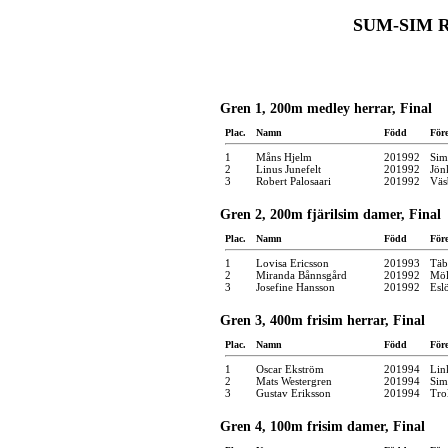
SUM-SIM R
Gren 1, 200m medley herrar, Final
Plac.
Namn
Född
För
1
Måns Hjelm
201992
Sim
2
Linus Junefelt
201992
Jön
3
Robert Palosaari
201992
Väs
Gren 2, 200m fjärilsim damer, Final
Plac.
Namn
Född
För
1
Lovisa Ericsson
201993
Täb
2
Miranda Bånnsgård
201992
Möl
3
Josefine Hansson
201992
Esl
Gren 3, 400m frisim herrar, Final
Plac.
Namn
Född
För
1
Oscar Ekström
201994
Lin
2
Mats Westergren
201994
Sim
3
Gustav Eriksson
201994
Tro
Gren 4, 100m frisim damer, Final