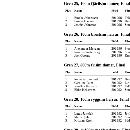
Gren 25, 100m fjärilsim damer, Final
Plac.
Namn
Född
För
1
Emelie Johansson
201996
Täb
2
Louise Hansson
201996
Hel
3
Josefin Johnsson
201996
Sim
Gren 26, 100m bröstsim herrar, Final
Plac.
Namn
Född
För
1
Alexander Morgan
201996
Sto
2
Rasmus Wetterborg
201996
Sim
3
Joel Georgy
201996
Kun
Gren 27, 800m frisim damer, Final
Plac.
Namn
Född
För
1
Rebecka Ekelund
201992
Hel
2
Caroline Palm
201992
Lin
3
Josefine Hansson
201992
Esl
8
Ebba Hellström
201992
Sim
Gren 28, 100m ryggsim herrar, Final
Plac.
Namn
Född
För
1
Linus Junefelt
201992
Jön
2
Måns Hjelm
201992
Sim
3
Kristian Kron
201992
Söd