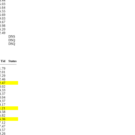
4.44
5.03
5.64
6.55
6.69
9.03
0.67
3.98
6.20
2.49
DNS
DSQ
DSQ
Tid
Status
1.79
2.01
2.29
2.46
2.47
3.02
4.33
4.37
8.04
9.37
0.17
1.21
4.58
5.82
6.36
7.12
7.47
8.57
0.26