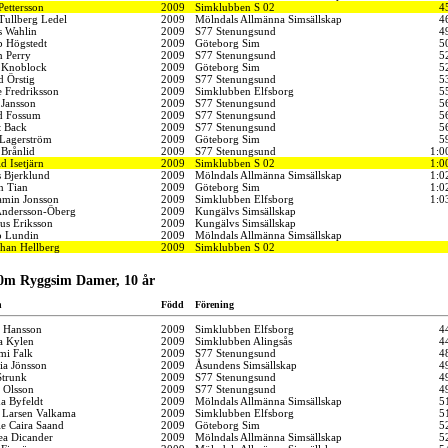
Pettersson
2009
Simklubben S 02
4
Tullberg Ledel
2009
Mölndals Allmänna Simsällskap
4
s Wahlin
2009
S77 Stenungsund
4
b Högstedt
2009
Göteborg Sim
5
n Perry
2009
S77 Stenungsund
5
 Knoblock
2009
Göteborg Sim
5
d Örstig
2009
S77 Stenungsund
5
e Fredriksson
2009
Simklubben Elfsborg
5
 Jansson
2009
S77 Stenungsund
5
d Fossum
2009
S77 Stenungsund
5
t Back
2009
S77 Stenungsund
5
 Lagerström
2009
Göteborg Sim
5
 Brånlid
2009
S77 Stenungsund
1:0
d Isetjärn
2009
Simklubben S 02
1:0
s Bjerklund
2009
Mölndals Allmänna Simsällskap
1:0
n Tian
2009
Göteborg Sim
1:0
amin Jonsson
2009
Simklubben Elfsborg
1:0
Andersson-Öberg
2009
Kungälvs Simsällskap
us Eriksson
2009
Kungälvs Simsällskap
 Lundin
2009
Mölndals Allmänna Simsällskap
than Hellberg
2009
Simklubben S 02
50m Ryggsim Damer, 10 år
n
Född
Förening
a Hansson
2009
Simklubben Elfsborg
4
a Kylen
2009
Simklubben Alingsås
4
i Falk
2009
S77 Stenungsund
4
ia Jönsson
2009
Åsundens Simsällskap
4
Strunk
2009
S77 Stenungsund
4
a Olsson
2009
S77 Stenungsund
4
a Byfeldt
2009
Mölndals Allmänna Simsällskap
5
 Larsen Valkama
2009
Simklubben Elfsborg
5
le Caira Saand
2009
Göteborg Sim
5
ea Dicander
2009
Mölndals Allmänna Simsällskap
5