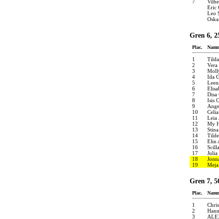
7
Vilh
Eric
Leo 
Oska
Gren 6, 
Plac.
Nam
1
Tilda
2
Vera
3
Moll
4
Ida 
5
Leen
6
Elis
7
Disa
8
Isis 
9
Ange
10
Celi
11
Leia
12
My H
13
Stin
14
Tilde
15
Elin 
16
Scill
17
Julia
18
Jonn
19
Meja
Gren 7, 5
Plac.
Nam
1
Chri
2
Hann
3
ALE