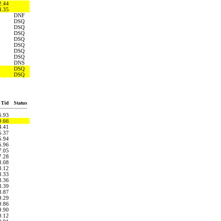
2.44
4.35
DNF
DSQ
DSQ
DSQ
DSQ
DSQ
DSQ
DSQ
DNS
DSQ
DSQ
Tid
Status
6.93
9.66
4.41
5.37
5.94
5.96
7.05
7.28
8.08
8.12
8.33
8.36
8.39
8.87
9.29
9.86
9.90
0.12