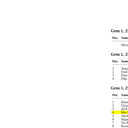
Gren 1, 2
Plac.
Nam
Oliv
Gren 1, 2
Plac.
Nam
1
Augu
2
Emil
3
Elia
4
Fili
Gren 1, 2
Plac.
Nam
1
Hann
2
Chri
3
ALE
4
Mio 
5
Jako
6
Sigg
7
Tor 
8
Kevi