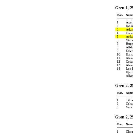
Gren 1, 2
Plac.
Nam
1
Axel
2
Joha
3
Adam
4
Osca
5
Arda
6
Vinc
7
Hugo
8
Albi
9
Edvi
10
Hans
11
Alex
12
Osca
13
Alex
14
Leo 
Hjal
Albi
Gren 2, 2
Plac.
Nam
1
Tilda
2
Celi
3
Vera
Gren 2, 2
Plac.
Nam
1
Clar