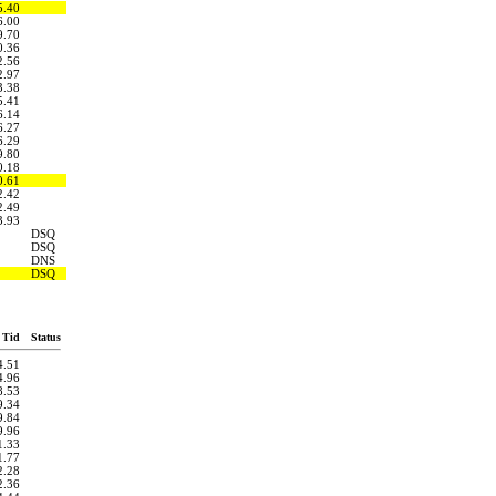
5.40
6.00
9.70
0.36
2.56
2.97
3.38
5.41
6.14
6.27
6.29
9.80
0.18
0.61
2.42
2.49
3.93
DSQ
DSQ
DNS
DSQ
Tid
Status
4.51
4.96
8.53
9.34
9.84
9.96
1.33
1.77
2.28
2.36