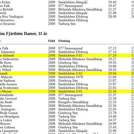
a Kylen
2009
Simklubben Alingsås
19.43
1
i Falk
2009
S77 Stenungsund
19.47
1
a Byfeldt
2009
Mölndals Allmänna Simsällskap
21.27
2
erlin
2009
Simklubben Alingsås
22.40
2
a Hou Vasiliagou
2009
Simklubben Elfsborg
28.09
2
Järrenfors
2009
Simklubben Elfsborg
le Oscarson
2009
Varberg Sim
5m Fjärilsim Damer, 11 år
n
Född
Förening
y Falk
2008
S77 Stenungsund
17.13
1
n Johansson
2008
Simklubben Elfsborg
17.14
1
e Ahlstedt
2008
Simklubben S 02
17.29
1
ia Söderström
2008
Mölndals Allmänna Simsällskap
19.27
1
lle Keen
2008
Göteborg Sim
19.35
1
a Böhrén
2008
Simklubben Elfsborg
19.86
1
y Wihed
2008
Mölndals Allmänna Simsällskap
20.43
2
Brandt
2008
Simklubben S 02
20.64
2
 Ahlqvist
2008
Simklubben 1970
21.60
2
tin Saalman
2008
Göteborg Sim
21.87
2
ella Jonsson
2008
Simklubben Elfsborg
21.97
2
sa Svedensten
2008
Simklubben Elfsborg
22.05
2
an Werner
2008
Simklubben S 02
22.28
2
Vassiliadis
2008
S77 Stenungsund
22.37
2
alie Ceveryd
2008
Varberg Sim
22.50
2
da Stude
2008
Kungälvs Simsällskap
22.55
2
 Burenius
2008
Mölndals Allmänna Simsällskap
22.56
2
 Zettergren
2008
Simklubben Elfsborg
22.95
2
 Holle Granat
2008
Göteborg Sim
23.78
2
ine Hesselgren
2008
Varberg Sim
24.46
2
ra Leijon
2008
Varberg Sim
24.57
2
 Bravert
2008
Mölndals Allmänna Simsällskap
24.99
2
en Lidman
2008
Göteborg Sim
25.43
2
ia Ljungström
2008
Simklubben Alingsås
25.96
2