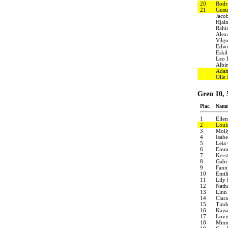
20
Rodr
21
Gust
Jaco
Hjal
Rahi
Alex
Vilgo
Edwi
Eski
Leo 
Albi
Adam
Olle
Gren 10,
Plac.
Nam
1
Elle
2
Louis
3
Moll
4
Isabe
5
Leia
6
Emm
7
Kers
8
Gabri
9
Fann
10
Emil
11
Lily
12
Nath
13
Linn
14
Clara
15
Tind
16
Kajs
17
Lovi
18
Minn