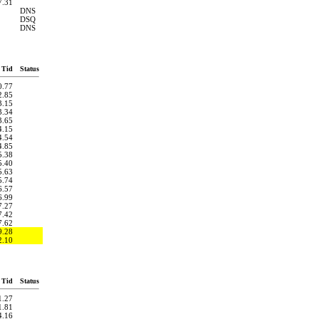
7.31
DNS
DSQ
DNS
Tid
Status
0.77
2.85
3.15
3.34
3.65
4.15
4.54
4.85
5.38
5.40
5.63
5.74
6.57
6.99
7.27
7.42
7.62
9.28
2.10
Tid
Status
1.27
1.81
4.16