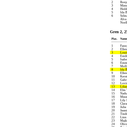
2
Ronj
3
Mimm
4
Hedd
5
Ida B
6
Selm
Alva 
Noel
Gren 2, 2
Plac.
Nam
1
Fann
2
Elle
3
Louis
4
Emil
5
Isabe
6
Emm
7
Moll
8
Ida 
9
Ellen
10
Kers
11
Gabri
12
Lovi
13
Lili
14
Elin 
15
Nath
16
Minn
17
Lily
18
Clara
19
Julia
20
Jasm
21
Tind
22
Linn
23
Majk
24
Oliv