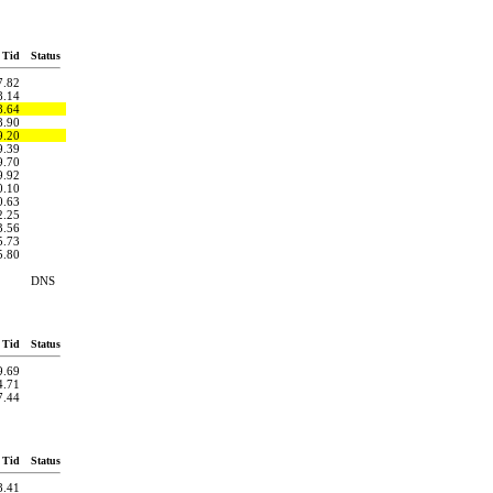
Tid
Status
7.82
8.14
8.64
8.90
9.20
9.39
9.70
9.92
0.10
0.63
2.25
3.56
5.73
5.80
DNS
Tid
Status
9.69
4.71
7.44
Tid
Status
8.41