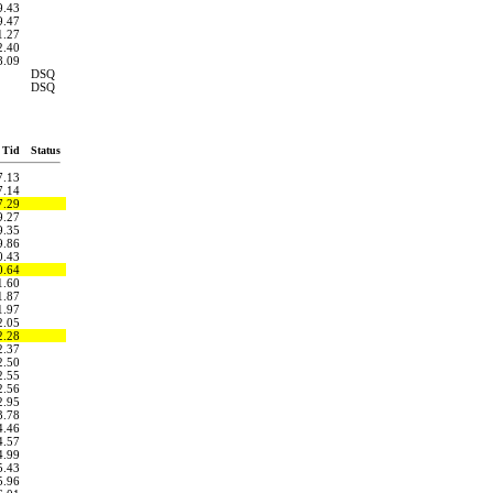
9.43
9.47
1.27
2.40
8.09
DSQ
DSQ
Tid
Status
7.13
7.14
7.29
9.27
9.35
9.86
0.43
0.64
1.60
1.87
1.97
2.05
2.28
2.37
2.50
2.55
2.56
2.95
3.78
4.46
4.57
4.99
5.43
5.96