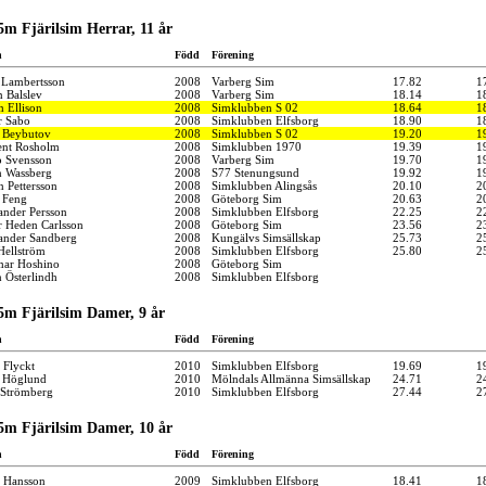
5m Fjärilsim Herrar, 11 år
n
Född
Förening
 Lambertsson
2008
Varberg Sim
17.82
1
n Balslev
2008
Varberg Sim
18.14
1
 Ellison
2008
Simklubben S 02
18.64
1
r Sabo
2008
Simklubben Elfsborg
18.90
1
 Beybutov
2008
Simklubben S 02
19.20
1
ent Rosholm
2008
Simklubben 1970
19.39
1
 Svensson
2008
Varberg Sim
19.70
1
n Wassberg
2008
S77 Stenungsund
19.92
1
n Pettersson
2008
Simklubben Alingsås
20.10
2
 Feng
2008
Göteborg Sim
20.63
2
ander Persson
2008
Simklubben Elfsborg
22.25
2
r Heden Carlsson
2008
Göteborg Sim
23.56
2
ander Sandberg
2008
Kungälvs Simsällskap
25.73
2
Hellström
2008
Simklubben Elfsborg
25.80
2
mar Hoshino
2008
Göteborg Sim
n Österlindh
2008
Simklubben Elfsborg
5m Fjärilsim Damer, 9 år
n
Född
Förening
 Flyckt
2010
Simklubben Elfsborg
19.69
1
a Höglund
2010
Mölndals Allmänna Simsällskap
24.71
2
 Strömberg
2010
Simklubben Elfsborg
27.44
2
5m Fjärilsim Damer, 10 år
n
Född
Förening
a Hansson
2009
Simklubben Elfsborg
18.41
1