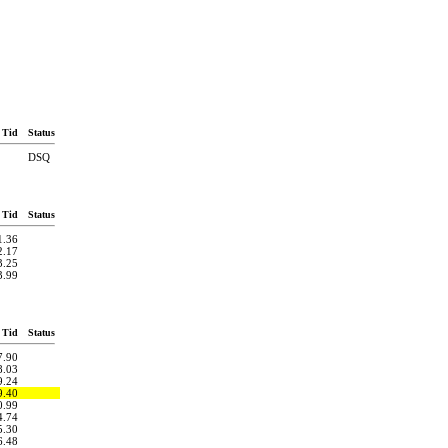
Tid
Status
DSQ
Tid
Status
1.36
2.17
3.25
3.99
Tid
Status
7.90
8.03
9.24
9.40
0.99
4.74
5.30
6.48