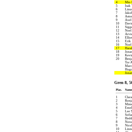
4
Mio 
5
Isak 
6
Linu
7
Jako
8
Asto
9
Axel
10
Davi
11
Sigg
12
Noel
13
Arvi
14
Ellio
15
Erik
16
Noel
17
Haral
18
Jona
19
Kevi
20
Benj
Tor 
Marc
Hugo
Jona
Gren 8, 
Plac.
Nam
1
Clar
2
Ronj
3
Mimm
4
Emel
5
Lee 
6
Sofi
7
Hedd
8
Nora
9
Nico
10
Linn