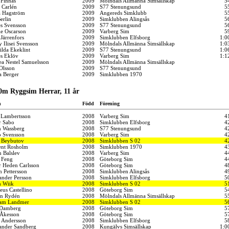
 Finnäs
2009
Mölndals Allmänna Simsällskap
5
 Carlén
2009
S77 Stenungsund
5
a Hagström
2009
Angereds Simklubb
5
erlin
2009
Simklubben Alingsås
5
s Svensson
2009
S77 Stenungsund
5
le Oscarson
2009
Varberg Sim
5
Järrenfors
2009
Simklubben Elfsborg
1:0
 Ilisei Svensson
2009
Mölndals Allmänna Simsällskap
1:0
ilda Ekeklint
2009
S77 Stenungsund
1:0
s Eklöv
2009
Varberg Sim
1:1
ea Nestel Samuelsson
2009
Mölndals Allmänna Simsällskap
 Olsson
2009
S77 Stenungsund
a Berger
2009
Simklubben 1970
0m Ryggsim Herrar, 11 år
n
Född
Förening
 Lambertsson
2008
Varberg Sim
4
r Sabo
2008
Simklubben Elfsborg
4
n Wassberg
2008
S77 Stenungsund
4
 Svensson
2008
Varberg Sim
4
 Beybutov
2008
Simklubben S 02
4
ent Rosholm
2008
Simklubben 1970
4
n Balslev
2008
Varberg Sim
4
 Feng
2008
Göteborg Sim
4
r Heden Carlsson
2008
Göteborg Sim
4
n Pettersson
2008
Simklubben Alingsås
4
ander Persson
2008
Simklubben Elfsborg
5
n Wiik
2008
Simklubben S 02
5
eus Castellino
2008
Göteborg Sim
5
n Rydén
2008
Mölndals Allmänna Simsällskap
5
iam Landmer
2008
Simklubben S 02
5
Damberg
2008
Göteborg Sim
5
 Åkesson
2008
Göteborg Sim
5
e Andersson
2008
Simklubben Elfsborg
5
ander Sandberg
2008
Kungälvs Simsällskap
1:0