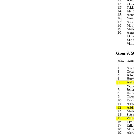
11
Alva
12
Clara
13
Tekl
14
Ida B
15
Agne
16
Noel
17
Alva 
18
Molly
19
Math
20
Agne
Linn
Elin
Vilm
Gren 9, 5
Plac.
Nam
1
Axel
2
Osca
3
Albi
4
Hugo
5
Arda
6
Vinc
7
Joha
8
Hans
9
Osca
10
Edvi
11
Alex
12
Albi
13
Math
14
Simo
15
Will
16
Tim 
17
Erik
18
Mill
19
Alex