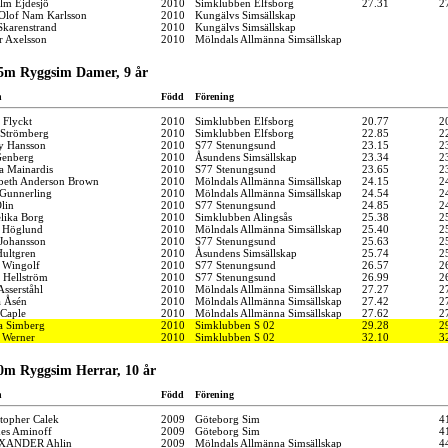
elm Ejdesjö
2010
Simklubben Elfsborg
27.31
2
 Olof Nam Karlsson
2010
Kungälvs Simsällskap
Skarenstrand
2010
Kungälvs Simsällskap
r Axelsson
2010
Mölndals Allmänna Simsällskap
25m Ryggsim Damer, 9 år
n
Född
Förening
 Flyckt
2010
Simklubben Elfsborg
20.77
2
 Strömberg
2010
Simklubben Elfsborg
22.85
2
y Hansson
2010
S77 Stenungsund
23.15
2
Genberg
2010
Åsundens Simsällskap
23.34
2
a Mainardis
2010
S77 Stenungsund
23.65
2
abeth Anderson Brown
2010
Mölndals Allmänna Simsällskap
24.15
2
 Gunnerling
2010
Mölndals Allmänna Simsällskap
24.54
2
Olin
2010
S77 Stenungsund
24.85
2
lika Borg
2010
Simklubben Alingsås
25.38
2
a Höglund
2010
Mölndals Allmänna Simsällskap
25.40
2
 Johansson
2010
S77 Stenungsund
25.63
2
ultgren
2010
Åsundens Simsällskap
25.74
2
a Wingolf
2010
S77 Stenungsund
26.57
2
 Hellström
2010
S77 Stenungsund
26.99
2
Asserståhl
2010
Mölndals Allmänna Simsällskap
27.27
2
a Åsén
2010
Mölndals Allmänna Simsällskap
27.42
2
 Caple
2010
Mölndals Allmänna Simsällskap
27.62
2
a Simberg
2010
Simklubben S 02
29.28
2
 Werner
2010
Simklubben S 02
32.10
3
0m Ryggsim Herrar, 10 år
n
Född
Förening
stopher Calek
2009
Göteborg Sim
4
es Aminoff
2009
Göteborg Sim
4
XANDER Ahlin
2009
Mölndals Allmänna Simsällskap
4