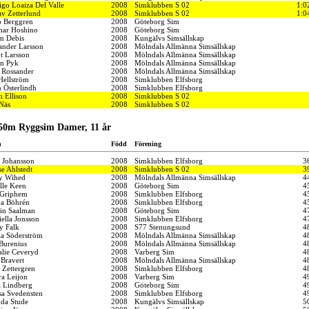
igo Loaiza Del Valle
2008
Simklubben S 02
1:0
av Zetterlund
2008
Simklubben S 02
1:0
b Berggren
2008
Göteborg Sim
mar Hoshino
2008
Göteborg Sim
m Debis
2008
Kungälvs Simsällskap
ander Larsson
2008
Mölndals Allmänna Simsällskap
t Larsson
2008
Mölndals Allmänna Simsällskap
n Pyk
2008
Mölndals Allmänna Simsällskap
l Rossander
2008
Mölndals Allmänna Simsällskap
Hellström
2008
Simklubben Elfsborg
n Österlindh
2008
Simklubben Elfsborg
 Ellison
2008
Simklubben S 02
 Näs
2008
Simklubben S 02
 50m Ryggsim Damer, 11 år
n
Född
Förening
n Johansson
2008
Simklubben Elfsborg
3
e Ahlstedt
2008
Simklubben S 02
3
y Wihed
2008
Mölndals Allmänna Simsällskap
4
lle Keen
2008
Göteborg Sim
4
 Griphem
2008
Simklubben Elfsborg
4
a Böhrén
2008
Simklubben Elfsborg
4
tin Saalman
2008
Göteborg Sim
4
ella Jonsson
2008
Simklubben Elfsborg
4
y Falk
2008
S77 Stenungsund
4
ia Söderström
2008
Mölndals Allmänna Simsällskap
4
 Burenius
2008
Mölndals Allmänna Simsällskap
4
alie Ceveryd
2008
Varberg Sim
4
 Bravert
2008
Mölndals Allmänna Simsällskap
4
 Zettergren
2008
Simklubben Elfsborg
4
ra Leijon
2008
Varberg Sim
4
a Lindberg
2008
Göteborg Sim
4
sa Svedensten
2008
Simklubben Elfsborg
4
da Stude
2008
Kungälvs Simsällskap
5