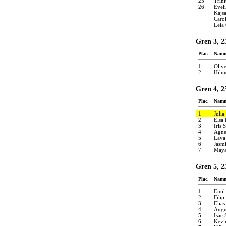
25
Trini
26
Eveli
Kajs
Caro
Leia
Gren 3, 2
Plac.
Nam
1
Oliv
2
Hilm
Gren 4, 2
Plac.
Nam
1
Julia
2
Elsa 
3
Iris 
4
Agne
5
Lava
6
Jasm
7
Maya
Gren 5, 2
Plac.
Nam
1
Emil
2
Fili
3
Elia
4
Augu
5
Isac
6
Kevi