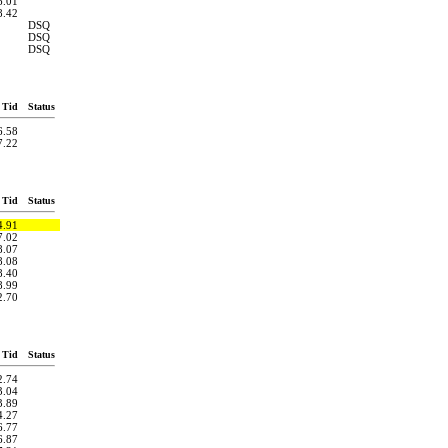
6.01
8.42
DSQ
DSQ
DSQ
Tid
Status
6.58
7.22
Tid
Status
4.91
7.02
8.07
8.08
8.40
8.99
2.70
Tid
Status
2.74
3.04
3.89
4.27
6.77
6.87