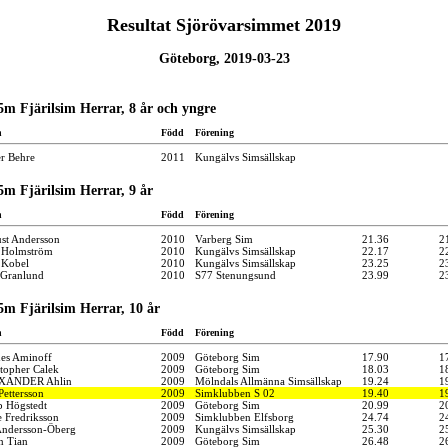
Resultat Sjörövarsimmet 2019
Göteborg, 2019-03-23
5m Fjärilsim Herrar, 8 år och yngre
n
Född
Förening
er Behre
2011
Kungälvs Simsällskap
5m Fjärilsim Herrar, 9 år
n
Född
Förening
st Andersson
2010
Varberg Sim
21.36
2
 Holmström
2010
Kungälvs Simsällskap
22.17
2
s Kobel
2010
Kungälvs Simsällskap
23.25
2
p Granlund
2010
S77 Stenungsund
23.99
2
5m Fjärilsim Herrar, 10 år
n
Född
Förening
es Aminoff
2009
Göteborg Sim
17.90
1
stopher Calek
2009
Göteborg Sim
18.03
1
XANDER Ahlin
2009
Mölndals Allmänna Simsällskap
19.24
1
Pettersson
2009
Simklubben S 02
19.40
1
b Högstedt
2009
Göteborg Sim
20.99
2
e Fredriksson
2009
Simklubben Elfsborg
24.74
2
Andersson-Öberg
2009
Kungälvs Simsällskap
25.30
2
n Tian
2009
Göteborg Sim
26.48
2