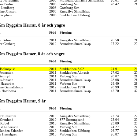
ty Nordenlilja
2008
Mölndals Allmänna Simsällskap
26.01
2
na Berlin
2008
Göteborg Sim
28.42
2
a Lindberg
2008
Göteborg Sim
line Jönsson
2008
Kungälvs Simsällskap
 Griphem
2008
Simklubben Elfsborg
5m Ryggsim Herrar, 8 år och yngre
n
Född
Förening
er Behre
2011
Kungälvs Simsällskap
26.58
2
er Genberg
2012
Åsundens Simsällskap
27.22
2
5m Ryggsim Damer, 8 år och yngre
n
Född
Förening
 Holmqvist
2011
Simklubben S 02
24.91
2
Pettersson
2011
Simklubben Alingsås
27.02
2
Sternryd
2011
Varberg Sim
28.07
2
s Jönsson
2011
Åsundens Simsällskap
28.08
2
 Hagström
2011
Varberg Sim
28.40
2
ine Gamalielsson
2012
Simklubben 1970
28.99
2
 Hombessa
2011
Åsundens Simsällskap
42.70
4
5m Ryggsim Herrar, 9 år
n
Född
Förening
 Holmström
2010
Kungälvs Simsällskap
22.74
2
p Granlund
2010
S77 Stenungsund
23.04
2
s Kobel
2010
Kungälvs Simsällskap
23.89
2
st Andersson
2010
Varberg Sim
24.27
2
 Sundèn Falander
2010
Simklubben Elfsborg
26.77
2
n Hesselgren
2010
Varberg Sim
26.87
2