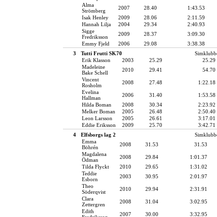
Alma
2007
28.40
1:43.53
Strömberg
Isak Henley
2009
28.06
2:11.59
Hannah Lilja
2004
29.34
2:40.93
Sigge
2009
28.37
3:09.30
Fredriksson
Emmy Fjeld
2006
29.08
3:38.38
3
Tutti Frutti SK70
Simklubb
Erik Klasson
2003
25.29
25.29
Madeleine
2010
29.41
54.70
Bake Schell
Vincent
2008
27.48
1:22.18
Rosholm
Evelina
2006
31.40
1:53.58
Hallman
Hilda Boman
2008
30.34
2:23.92
Melker Boman
2005
26.48
2:50.40
Leon Larsson
2005
26.61
3:17.01
Eddie Eriksson
2009
25.70
3:42.71
4
Elfsborgs lag 2
Simklubb
Emma
2008
31.53
31.53
Böhrén
Magdalena
2008
29.84
1:01.37
Ödman
Tilda Flyckt
2010
29.65
1:31.02
Teddie
2003
30.95
2:01.97
Esborn
Theo
2010
29.94
2:31.91
Söderqvist
Clara
2008
31.04
3:02.95
Zettergren
Edith
2007
30.00
3:32.95
Fredriksson