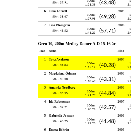
100m:
1
(43.48)
50m: 37.91
1:21.39
2:
6
Julia Lornell
2005
100m:
1
(49.28)
50m: 38.67
1:27.95
2:
7
Tina Blomgren
2006
100m:
1
(57.71)
50m: 45.52
1:43.23
2:
Gren 10, 200m Medley Damer A-D 15-16 år
Plac.
Namn
Född
1
Tova Axelsson
2007
100m:
1
(40.28)
50m: 34.84
1:15.12
2:
2
Magdalena Ödman
2008
100m:
1
(43.31)
50m: 35.38
1:18.69
2:
3
Amanda Nordberg
2008
100m:
1
(44.84)
50m: 36.95
1:21.79
2:
4
Ida Robertsson
2007
100m:
1
(42.57)
50m: 37.71
1:20.28
2:
5
Gabriella Jonsson
2008
100m:
1
(41.48)
50m: 40.75
1:22.23
2:
6
Emma Böhrén
2008