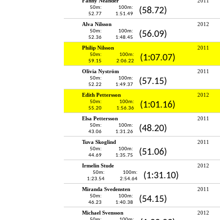
Fanny Neander
2011
50m:
100m:
(58.72)
52.77
1:51.49
Alva Nilsson
2012
50m:
100m:
(56.09)
52.36
1:48.45
Philip Nilsson
2011
50m:
100m:
(1:07.07)
59.15
2:06.22
Olivia Nyström
2011
50m:
100m:
(57.15)
52.22
1:49.37
Edith Pettersson
2012
50m:
100m:
(1:01.16)
55.20
1:56.36
Elsa Pettersson
2011
50m:
100m:
(48.20)
43.06
1:31.26
Tuva Skoglind
2011
50m:
100m:
(51.06)
44.69
1:35.75
Irmelin Stude
2012
50m:
100m:
(1:31.10)
1:23.54
2:54.64
Miranda Svedensten
2011
50m:
100m:
(54.15)
46.23
1:40.38
Michael Svensson
2012
50m:
100m: