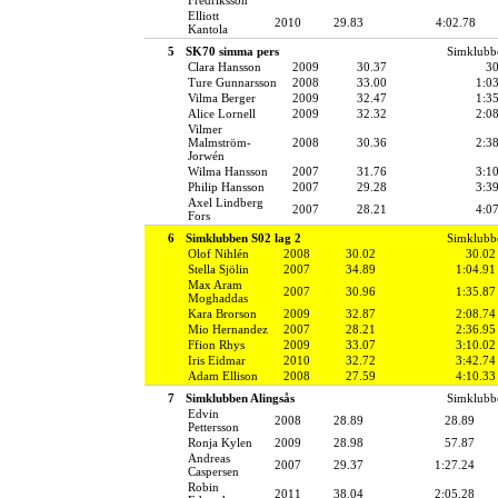
Elliott
2010
29.83
4:02.78
Kantola
5
SK70 simma pers
Simklubb
Clara Hansson
2009
30.37
30
Ture Gunnarsson
2008
33.00
1:0
Vilma Berger
2009
32.47
1:3
Alice Lornell
2009
32.32
2:0
Vilmer
Malmström-
2008
30.36
2:3
Jorwén
Wilma Hansson
2007
31.76
3:1
Philip Hansson
2007
29.28
3:3
Axel Lindberg
2007
28.21
4:0
Fors
6
Simklubben S02 lag 2
Simklubb
Olof Nihlén
2008
30.02
30.02
Stella Sjölin
2007
34.89
1:04.91
Max Aram
2007
30.96
1:35.87
Moghaddas
Kara Brorson
2009
32.87
2:08.74
Mio Hernandez
2007
28.21
2:36.95
Ffion Rhys
2009
33.07
3:10.02
Iris Eidmar
2010
32.72
3:42.74
Adam Ellison
2008
27.59
4:10.33
7
Simklubben Alingsås
Simklubbe
Edvin
2008
28.89
28.89
Pettersson
Ronja Kylen
2009
28.98
57.87
Andreas
2007
29.37
1:27.24
Caspersen
Robin
2011
38.04
2:05.28