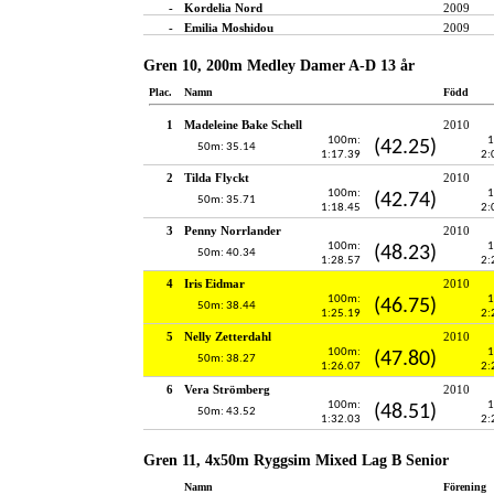
-
Kordelia Nord
2009
-
Emilia Moshidou
2009
Gren 10, 200m Medley Damer A-D 13 år
Plac.
Namn
Född
1
Madeleine Bake Schell
2010
100m:
1
(42.25)
50m: 35.14
1:17.39
2:
2
Tilda Flyckt
2010
100m:
1
(42.74)
50m: 35.71
1:18.45
2:
3
Penny Norrlander
2010
100m:
1
(48.23)
50m: 40.34
1:28.57
2:
4
Iris Eidmar
2010
100m:
1
(46.75)
50m: 38.44
1:25.19
2:
5
Nelly Zetterdahl
2010
100m:
1
(47.80)
50m: 38.27
1:26.07
2:
6
Vera Strömberg
2010
100m:
1
(48.51)
50m: 43.52
1:32.03
2:
Gren 11, 4x50m Ryggsim Mixed Lag B Senior
Namn
Förening