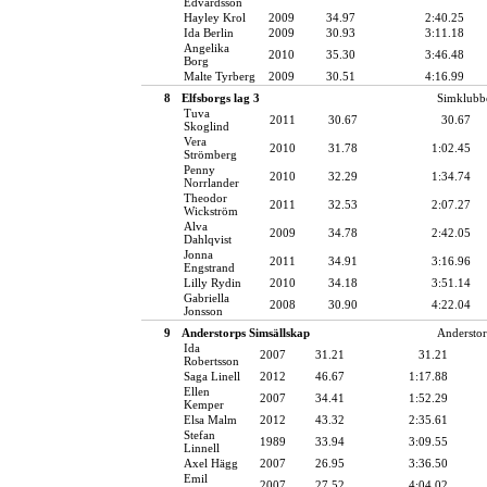
Edvardsson
Hayley Krol
2009
34.97
2:40.25
Ida Berlin
2009
30.93
3:11.18
Angelika
2010
35.30
3:46.48
Borg
Malte Tyrberg
2009
30.51
4:16.99
8
Elfsborgs lag 3
Simklubb
Tuva
2011
30.67
30.67
Skoglind
Vera
2010
31.78
1:02.45
Strömberg
Penny
2010
32.29
1:34.74
Norrlander
Theodor
2011
32.53
2:07.27
Wickström
Alva
2009
34.78
2:42.05
Dahlqvist
Jonna
2011
34.91
3:16.96
Engstrand
Lilly Rydin
2010
34.18
3:51.14
Gabriella
2008
30.90
4:22.04
Jonsson
9
Anderstorps Simsällskap
Anderstor
Ida
2007
31.21
31.21
Robertsson
Saga Linell
2012
46.67
1:17.88
Ellen
2007
34.41
1:52.29
Kemper
Elsa Malm
2012
43.32
2:35.61
Stefan
1989
33.94
3:09.55
Linnell
Axel Hägg
2007
26.95
3:36.50
Emil
2007
27.52
4:04.02