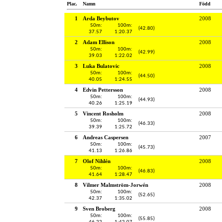
Plac.
Namn
Född
1
Arda Beybutov
2008
50m:
100m:
(42.80)
37.57
1:20.37
2
Adam Ellison
2008
50m:
100m:
(42.99)
39.03
1:22.02
3
Luka Bulatovic
2008
50m:
100m:
(44.50)
40.05
1:24.55
4
Edvin Pettersson
2008
50m:
100m:
(44.93)
40.26
1:25.19
5
Vincent Rosholm
2008
50m:
100m:
(46.33)
39.39
1:25.72
6
Andreas Caspersen
2007
50m:
100m:
(45.73)
41.13
1:26.86
7
Olof Nihlén
2008
50m:
100m:
(46.83)
41.64
1:28.47
8
Vilmer Malmström-Jorwén
2008
50m:
100m:
(52.65)
42.37
1:35.02
9
Sven Broberg
2008
50m:
100m:
(55.85)