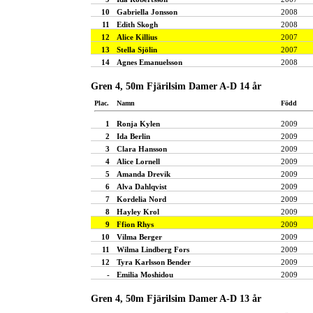
10
Gabriella Jonsson
2008
11
Edith Skogh
2008
12
Alice Killius
2007
13
Stella Sjölin
2007
14
Agnes Emanuelsson
2008
Gren 4, 50m Fjärilsim Damer A-D 14 år
Plac.
Namn
Född
1
Ronja Kylen
2009
2
Ida Berlin
2009
3
Clara Hansson
2009
4
Alice Lornell
2009
5
Amanda Drevik
2009
6
Alva Dahlqvist
2009
7
Kordelia Nord
2009
8
Hayley Krol
2009
9
Ffion Rhys
2009
10
Vilma Berger
2009
11
Wilma Lindberg Fors
2009
12
Tyra Karlsson Bender
2009
-
Emilia Moshidou
2009
Gren 4, 50m Fjärilsim Damer A-D 13 år