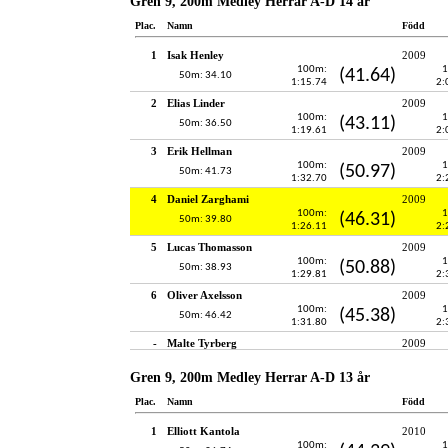
Gren 9, 200m Medley Herrar A-D 14 år
Plac.
Namn
Född
1
Isak Henley
2009
100m:
1
(41.64)
50m: 34.10
1:15.74
2:
2
Elias Linder
2009
100m:
1
(43.11)
50m: 36.50
1:19.61
2:
3
Erik Hellman
2009
100m:
1
(50.97)
50m: 41.73
1:32.70
2:
4
Daniel Zarghami
2009
100m:
1
(46.31)
50m: 39.80
1:26.11
2:
5
Lucas Thomasson
2009
100m:
1
(50.88)
50m: 38.93
1:29.81
2:
6
Oliver Axelsson
2009
100m:
1
(45.38)
50m: 46.42
1:31.80
2:
-
Malte Tyrberg
2009
Gren 9, 200m Medley Herrar A-D 13 år
Plac.
Namn
Född
1
Elliott Kantola
2010
100m:
1