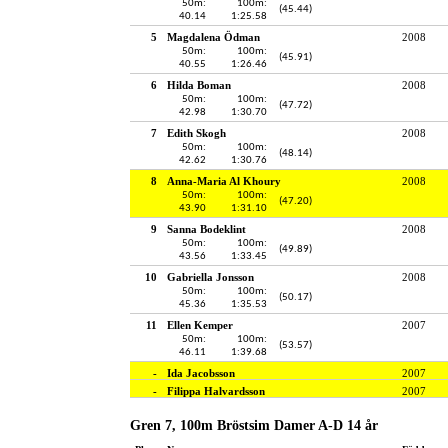
50m:
100m:
(45.44)
40.14
1:25.58
5
Magdalena Ödman
2008
50m:
100m:
(45.91)
40.55
1:26.46
6
Hilda Boman
2008
50m:
100m:
(47.72)
42.98
1:30.70
7
Edith Skogh
2008
50m:
100m:
(48.14)
42.62
1:30.76
8
Anna-Maria Al Khoury
2008
50m:
100m:
(47.20)
43.90
1:31.10
9
Sanna Bodeklint
2008
50m:
100m:
(49.89)
43.56
1:33.45
10
Gabriella Jonsson
2008
50m:
100m:
(50.17)
45.36
1:35.53
11
Ellen Kemper
2007
50m:
100m:
(53.57)
46.11
1:39.68
-
Ida Jacobsson
2007
-
Filippa Halvardsson
2007
Gren 7, 100m Bröstsim Damer A-D 14 år