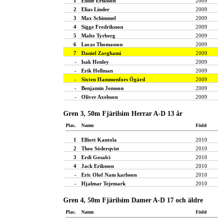
1
Eddie Eriksson
2009
2
Elias Linder
2009
3
Max Schimmel
2009
4
Sigge Fredriksson
2009
5
Malte Tyrberg
2009
6
Lucas Thomasson
2009
7
Daniel Zarghami
2009
-
Isak Henley
2009
-
Erik Hellman
2009
-
Sixten Hammenfors Ögärd
2009
-
Benjamin Jonsson
2009
-
Oliver Axelsson
2009
Gren 3, 50m Fjärilsim Herrar A-D 13 år
Plac.
Namn
Född
1
Elliott Kantola
2010
2
Theo Söderqvist
2010
3
Erdi Gosalci
2010
4
Jack Eriksson
2010
-
Eric Olof Nam karlsson
2010
-
Hjalmar Tejemark
2010
Gren 4, 50m Fjärilsim Damer A-D 17 och äldre
Plac.
Namn
Född