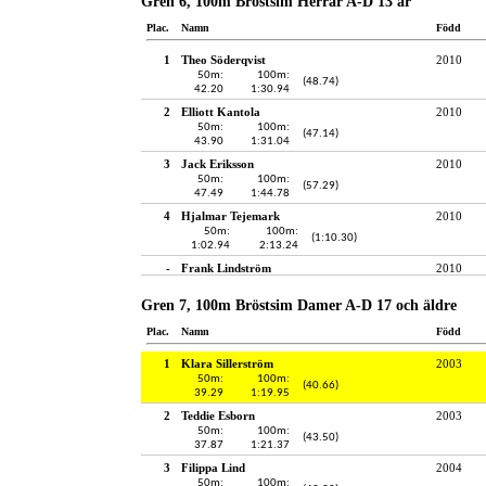
Gren 6, 100m Bröstsim Herrar A-D 13 år
Plac.
Namn
Född
1
Theo Söderqvist
2010
50m:
100m:
(48.74)
42.20
1:30.94
2
Elliott Kantola
2010
50m:
100m:
(47.14)
43.90
1:31.04
3
Jack Eriksson
2010
50m:
100m:
(57.29)
47.49
1:44.78
4
Hjalmar Tejemark
2010
50m:
100m:
(1:10.30)
1:02.94
2:13.24
-
Frank Lindström
2010
Gren 7, 100m Bröstsim Damer A-D 17 och äldre
Plac.
Namn
Född
1
Klara Sillerström
2003
50m:
100m:
(40.66)
39.29
1:19.95
2
Teddie Esborn
2003
50m:
100m:
(43.50)
37.87
1:21.37
3
Filippa Lind
2004
50m:
100m: