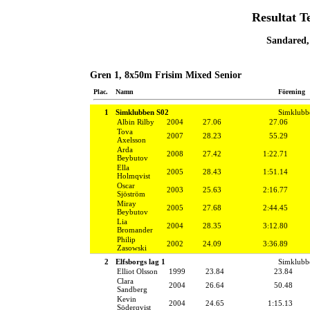
Resultat T
Sandared,
Gren 1, 8x50m Frisim Mixed Senior
Plac.
Namn
Förening
1
Simklubben S02
Simklubb
Albin Rilby
2004
27.06
27.06
Tova
2007
28.23
55.29
Axelsson
Arda
2008
27.42
1:22.71
Beybutov
Ella
2005
28.43
1:51.14
Holmqvist
Oscar
2003
25.63
2:16.77
Sjöström
Miray
2005
27.68
2:44.45
Beybutov
Lia
2004
28.35
3:12.80
Bromander
Philip
2002
24.09
3:36.89
Zasowski
2
Elfsborgs lag 1
Simklubb
Elliot Olsson
1999
23.84
23.84
Clara
2004
26.64
50.48
Sandberg
Kevin
2004
24.65
1:15.13
Söderqvist