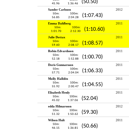
(50.50)
45.96
1:36.46
Sander Carlsson
2012
50m:
100m:
(1:07.43)
56.85
2:04.28
Emma Dahlberg
2011
50m:
100m:
(1:10.60)
1:01.70
2:12.30
Julie Dottax
2011
50m:
100m:
(1:08.57)
59.60
2:08.17
Robin Edvardsson
2011
50m:
100m:
(1:00.70)
52.18
1:52.88
Doris Gunnarsson
2011
50m:
100m:
(1:06.33)
57.71
2:04.04
Molly Halldén
2011
50m:
100m:
(1:04.55)
55.92
2:00.47
Elisabeth Henly
2011
50m:
100m:
(52.04)
45.02
1:37.06
edda Hilmarsson
2012
50m:
100m:
(59.30)
51.32
1:50.62
Wilson Hult
2011
50m:
100m:
(50.66)
46.15
1:36.81