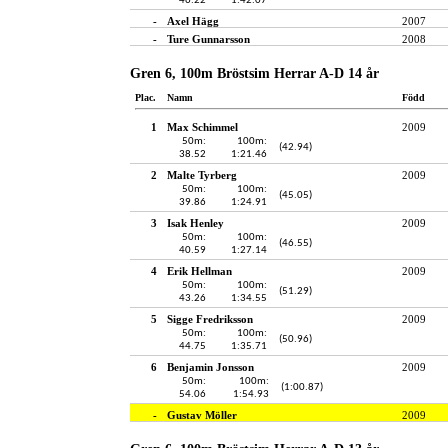
46.22
1:42.07
-
Axel Hägg
2007
-
Ture Gunnarsson
2008
Gren 6, 100m Bröstsim Herrar A-D 14 år
Plac.
Namn
Född
1
Max Schimmel
2009
50m:
100m:
(42.94)
38.52
1:21.46
2
Malte Tyrberg
2009
50m:
100m:
(45.05)
39.86
1:24.91
3
Isak Henley
2009
50m:
100m:
(46.55)
40.59
1:27.14
4
Erik Hellman
2009
50m:
100m:
(51.29)
43.26
1:34.55
5
Sigge Fredriksson
2009
50m:
100m:
(50.96)
44.75
1:35.71
6
Benjamin Jonsson
2009
50m:
100m:
(1:00.87)
54.06
1:54.93
-
Gustav Möller
2009