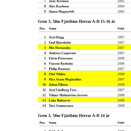
7
Tony Kerman
2005
8
Alex Karlsson
2004
9
Simon Magnerfelt
2005
Gren 3, 50m Fjärilsim Herrar A-D 15-16 år
Plac.
Namn
Född
1
Axel Hägg
2007
2
Emil Bjärsholm
2007
3
Mio Hernandez
2007
4
Andreas Caspersen
2007
5
Edvin Pettersson
2008
6
Vincent Rosholm
2008
7
Philip Hansson
2007
8
Olof Nihlén
2008
9
Max Aram Moghaddas
2007
10
Adam Ellison
2008
11
Axel Lindberg Fors
2007
12
Vilmer Malmström-Jorwén
2008
13
Luka Bulatovic
2008
14
Ture Gunnarsson
2008
Gren 3, 50m Fjärilsim Herrar A-D 14 år
Plac.
Namn
Född