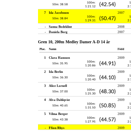
100m:
1
(42.54)
50m: 38.58
1:21.12
2:
7
Ida Jacobsson
2007
100m:
1
(50.47)
50m: 38.84
1:29.31
2:
-
Sanna Bodeklint
2008
-
Daniela Borg
2007
Gren 10, 200m Medley Damer A-D 14 år
Plac.
Namn
Född
1
Clara Hansson
2009
100m:
1
(44.91)
50m: 35.95
1:20.86
2:
2
Ida Berlin
2009
100m:
1
(44.10)
50m: 36.30
1:20.40
2:
3
Alice Lornell
2009
100m:
1
(48.30)
50m: 37.00
1:25.30
2:
4
Alva Dahlqvist
2009
100m:
1
(50.85)
50m: 40.65
1:31.50
2:
5
Vilma Berger
2009
100m:
1
(44.57)
50m: 43.38
1:27.95
2:
-
Ffion Rhys
2009