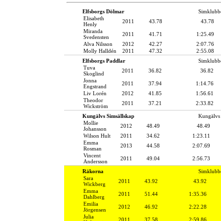
Elfsborgs Dölmar
Simklubb
Elisabeth
2011
43.78
43.78
Henly
Miranda
2011
41.71
1:25.49
Svedensten
Alva Nilsson
2012
42.27
2:07.76
Molly Halldén
2011
47.32
2:55.08
Elfsborgs Paddlar
Simklubb
Tuva
2011
36.82
36.82
Skoglind
Jonna
2011
37.94
1:14.76
Engstrand
Liv Lorén
2012
41.85
1:56.61
Theodor
2011
37.21
2:33.82
Wickström
Kungälvs Simsällskap
Kungälvs 
Mollie
2012
48.49
48.49
Johansson
Wilson Hult
2011
34.62
1:23.11
Emma
2013
44.58
2:07.69
Rosman
Vincent
2011
49.04
2:56.73
Andersson
Räkorna
Simklubb
Sara
2011
43.92
43.92
Wickberg
Emma
2011
51.44
1:35.36
Dahlberg
Emilia
2012
46.92
2:22.28
Jörgensen
Julia
2011
37.58
2:59.86