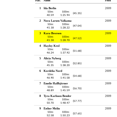
Plac.
Namn
Född
1
Ida Berlin
2009
50m:
100m:
(45.35)
40.59
1:25.94
2
Nora Larsen Valkama
2009
50m:
100m:
(47.04)
41.18
1:28.22
3
Kara Brorson
2009
50m:
100m:
(47.52)
41.18
1:28.70
4
Hayley Krol
2009
50m:
100m:
(51.68)
46.24
1:37.92
5
Alicia Nyberg
2009
50m:
100m:
(52.85)
45.35
1:38.20
6
Kordelia Nord
2009
50m:
100m:
(54.68)
46.90
1:41.58
7
Emelie Hallbjörner
2009
50m:
100m:
(56.70)
48.89
1:45.59
8
Tyra Karlsson Bender
2009
50m:
100m:
(57.77)
50.70
1:48.47
9
Esther Molin
2009
50m:
100m:
(57.65)
52.58
1:50.23