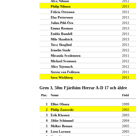
Alva Nilsson
2012
Philip Nilsson
2011
Felicia Ottosson
2011
Elsa Pettersson
2011
Julius Pihl-Örn
2012
Emma Rosman
2013
Embla Rundell
2011
Milo Skanbäck
2013
Tuva Skoglind
2011
Irmelin Stude
2012
Miranda Svedensten
2011
Michael Svensson
2012
Alice Tejemark
2012
Sixten von Feilitzen
2011
Sara Wickberg
2011
Gren 3, 50m Fjärilsim Herrar A-D 17 och äldre
Plac.
Namn
Född
1
Elliot Olsson
1999
2
Philip Zasowski
2002
3
Erik Klasson
2003
4
Jibbe Schimmel
2004
5
Melker Boman
2005
6
Leon Larsson
2005