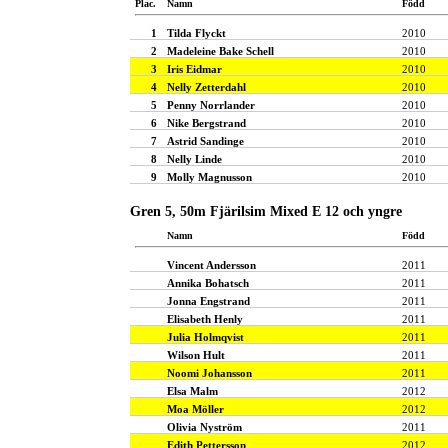
Plac.
Namn
Född
1
Tilda Flyckt
2010
2
Madeleine Bake Schell
2010
3
Iris Eidmar
2010
4
Nelly Zetterdahl
2010
5
Penny Norrlander
2010
6
Nike Bergstrand
2010
7
Astrid Sandinge
2010
8
Nelly Linde
2010
9
Molly Magnusson
2010
Gren 5, 50m Fjärilsim Mixed E 12 och yngre
Namn
Född
Vincent Andersson
2011
Annika Bohatsch
2011
Jonna Engstrand
2011
Elisabeth Henly
2011
Julia Holmqvist
2011
Wilson Hult
2011
Noomi Johansson
2011
Elsa Malm
2012
Moa Möller
2012
Olivia Nyström
2011
Edith Pettersson
2012