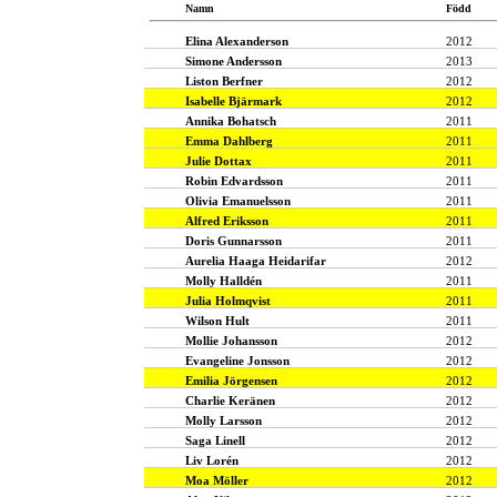
Namn
Född
Elina Alexanderson
2012
Simone Andersson
2013
Liston Berfner
2012
Isabelle Bjärmark
2012
Annika Bohatsch
2011
Emma Dahlberg
2011
Julie Dottax
2011
Robin Edvardsson
2011
Olivia Emanuelsson
2011
Alfred Eriksson
2011
Doris Gunnarsson
2011
Aurelia Haaga Heidarifar
2012
Molly Halldén
2011
Julia Holmqvist
2011
Wilson Hult
2011
Mollie Johansson
2012
Evangeline Jonsson
2012
Emilia Jörgensen
2012
Charlie Keränen
2012
Molly Larsson
2012
Saga Linell
2012
Liv Lorén
2012
Moa Möller
2012