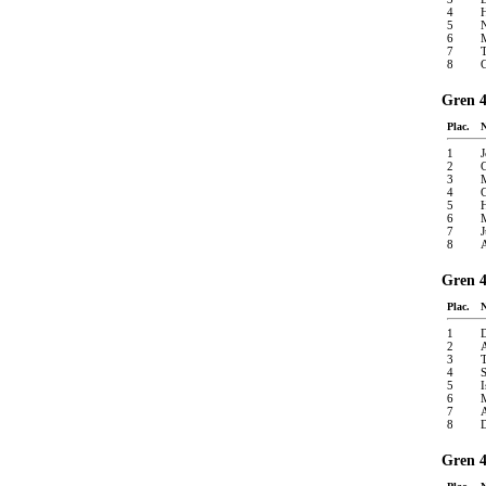
4
5
6
M
7
T
8
G
Gren 4
Plac.
1
J
2
C
3
4
G
5
6
M
7
J
8
A
Gren 4
Plac.
1
D
2
A
3
T
4
S
5
I
6
7
A
8
D
Gren 4