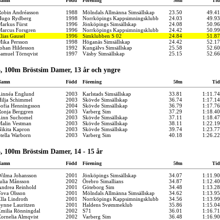
Namn
Född
Förening
50m
Tid
obin Andréasson
1988
Mölndals Allmänna Simsällskap
23.50
49.41
Hugo Rydberg
1998
Norrköpings Kappsimningsklubb
24.03
49.93
arkus Fürst
1996
Jönköpings Simsällskap
24.08
50.96
arcus Forsgren
1996
Norrköpings Kappsimningsklubb
24.42
50.99
lias Gausel
1996
Simklubben S 02
24.84
51.87
ika Persson
1998
Höganäs Simsällskap
24.42
52.17
ohan Hildesson
1992
Kungälvs Simsällskap
25.58
52.60
amuel Törnqvist
1997
Väsby Simsällskap
25.15
52.66
, 100m Bröstsim Damer, 13 år och yngre
Namn
Född
Förening
50m
Tid
innéa Englund
2003
Karlstads Simsällskap
33.81
1:11.74
ilja Schimmel
2003
Skövde Simsällskap
36.74
1:17.14
ofia Henningsson
2004
Skövde Simsällskap
36.79
1:17.76
onja Berggren
2003
Varberg Sim
37.29
1:18.40
inn Suchomel
2003
Skövde Simsällskap
37.11
1:18.47
alin Vestman
2003
Skövde Simsällskap
38.11
1:22.19
ikita Kapron
2003
Skövde Simsällskap
39.74
1:23.77
tella Warborn
2003
Varberg Sim
40.18
1:26.22
, 100m Bröstsim Damer, 14 - 15 år
Namn
Född
Förening
50m
Tid
ilma Johansson
2001
Jönköpings Simsällskap
34.07
1:11.90
ulia Månsson
2002
Örebro Simallians
34.87
1:12.40
ndrea Reinhold
2001
Göteborg Sim
34.48
1:13.28
ova Olsson
2001
Mölndals Allmänna Simsällskap
34.62
1:13.95
lla Lindroth
2001
Norrköpings Kappsimningsklubb
34.56
1:13.99
ynne Lauritzen
2001
Haldens Svømmeklub
35.86
1:15.04
milia Rönningdal
2002
S71
36.01
1:16.71
ornelia Almqvist
2002
Varberg Sim
36.48
1:16.90