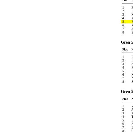
Plac.
1
R
2
3
M
4
M
5
E
6
M
7
J
8
S
Gren 5
Plac.
1
L
2
H
3
S
4
R
5
L
6
M
7
N
8
S
Gren 5
Plac.
1
W
2
J
3
A
4
T
5
E
6
S
7
E
8
C