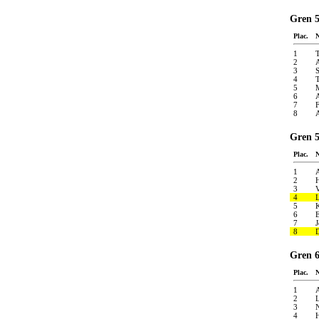
Gren 5
Plac.
1
T
2
A
3
4
T
5
M
6
A
7
F
8
A
Gren 5
Plac.
1
A
2
3
V
4
L
5
K
6
7
J
8
D
Gren 6
Plac.
1
A
2
L
3
4