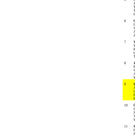
J
T
T
6
L
V
A
J
7
S
K
L
T
8
J
E
W
A
M
9
S
A
L
E
E
10
I
J
V
S
11
H
J