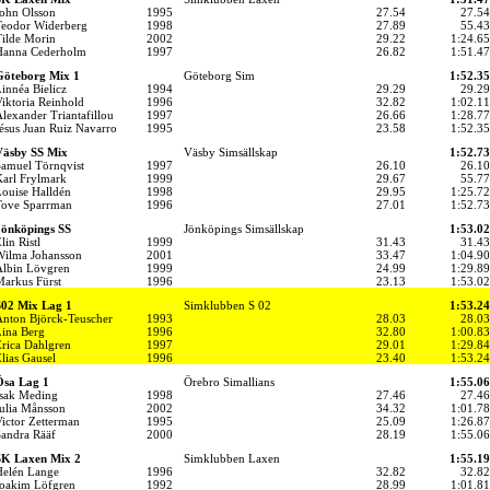
ohn Olsson
1995
27.54
27.54
eodor Widerberg
1998
27.89
55.43
ilde Morin
2002
29.22
1:24.65
Hanna Cederholm
1997
26.82
1:51.47
Göteborg Mix 1
Göteborg Sim
1:52.35
innéa Bielicz
1994
29.29
29.29
iktoria Reinhold
1996
32.82
1:02.11
lexander Triantafillou
1997
26.66
1:28.77
ésus Juan Ruiz Navarro
1995
23.58
1:52.35
Väsby SS Mix
Väsby Simsällskap
1:52.73
amuel Törnqvist
1997
26.10
26.10
arl Frylmark
1999
29.67
55.77
ouise Halldén
1998
29.95
1:25.72
ove Sparrman
1996
27.01
1:52.73
önköpings SS
Jönköpings Simsällskap
1:53.02
lin Ristl
1999
31.43
31.43
ilma Johansson
2001
33.47
1:04.90
lbin Lövgren
1999
24.99
1:29.89
arkus Fürst
1996
23.13
1:53.02
02 Mix Lag 1
Simklubben S 02
1:53.24
nton Björck-Teuscher
1993
28.03
28.03
ina Berg
1996
32.80
1:00.83
rica Dahlgren
1997
29.01
1:29.84
lias Gausel
1996
23.40
1:53.24
Ösa Lag 1
Örebro Simallians
1:55.06
sak Meding
1998
27.46
27.46
ulia Månsson
2002
34.32
1:01.78
ictor Zetterman
1995
25.09
1:26.87
andra Rääf
2000
28.19
1:55.06
SK Laxen Mix 2
Simklubben Laxen
1:55.19
elén Lange
1996
32.82
32.82
oakim Löfgren
1992
28.99
1:01.81