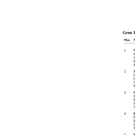
Gren 1
Plac.
1
A
R
M
2
H
D
O
M
3
M
4
M
P
R
L
T
5