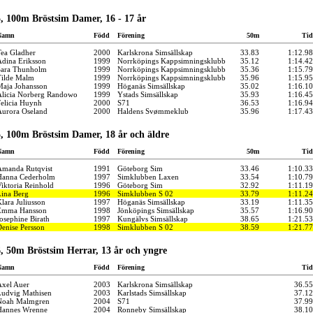
, 100m Bröstsim Damer, 16 - 17 år
Namn
Född
Förening
50m
Tid
ea Gladher
2000
Karlskrona Simsällskap
33.83
1:12.98
dina Eriksson
1999
Norrköpings Kappsimningsklubb
35.12
1:14.42
Sara Thunholm
1999
Norrköpings Kappsimningsklubb
35.36
1:15.79
ilde Malm
1999
Norrköpings Kappsimningsklubb
35.96
1:15.95
aja Johansson
1999
Höganäs Simsällskap
35.02
1:16.10
licia Norberg Randowo
1999
Ystads Simsällskap
35.93
1:16.45
elicia Huynh
2000
S71
36.53
1:16.94
urora Oseland
2000
Haldens Svømmeklub
35.96
1:17.43
, 100m Bröstsim Damer, 18 år och äldre
Namn
Född
Förening
50m
Tid
manda Rutqvist
1991
Göteborg Sim
33.46
1:10.33
Hanna Cederholm
1997
Simklubben Laxen
33.54
1:10.79
iktoria Reinhold
1996
Göteborg Sim
32.92
1:11.19
ina Berg
1996
Simklubben S 02
33.79
1:11.24
lara Juliusson
1997
Höganäs Simsällskap
33.19
1:11.35
Emma Hansson
1998
Jönköpings Simsällskap
35.57
1:16.90
osephine Birath
1997
Kungälvs Simsällskap
38.65
1:21.53
enise Persson
1998
Simklubben S 02
38.59
1:21.77
, 50m Bröstsim Herrar, 13 år och yngre
Namn
Född
Förening
Tid
xel Auer
2003
Karlskrona Simsällskap
36.55
udvig Mathisen
2003
Karlstads Simsällskap
37.12
Noah Malmgren
2004
S71
37.99
Hannes Wrenne
2004
Ronneby Simsällskap
38.10