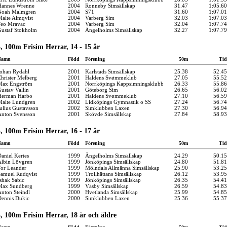
Hannes Wrenne
2004
Ronneby Simsällskap
31.47
1:05.60
Noah Malmgren
2004
S71
31.60
1:07.01
alte Almqvist
2004
Varberg Sim
32.03
1:07.03
eo Mravac
2004
Varberg Sim
32.04
1:07.74
ustaf Stokholm
2004
Ängelholms Simsällskap
32.27
1:07.79
, 100m Frisim Herrar, 14 - 15 år
Namn
Född
Förening
50m
Tid
ohan Rydahl
2001
Karlstads Simsällskap
25.38
52.45
hrister Melberg
2001
Haldens Svømmeklub
27.05
55.52
Max Engström
2001
Norrköpings Kappsimningsklubb
26.33
55.86
ustav Vallin
2001
Göteborg Sim
26.65
56.02
Herman Harbo
2001
Haldens Svømmeklub
27.10
56.59
alte Lundgren
2002
Lidköpings Gymnastik o SS
27.24
56.74
ulius Gustavsson
2002
Simklubben Laxen
27.30
56.94
nton Svensson
2001
Skövde Simsällskap
27.84
58.93
, 100m Frisim Herrar, 16 - 17 år
Namn
Född
Förening
50m
Tid
aniel Kertes
1999
Ängelholms Simsällskap
24.29
50.15
lbin Lövgren
1999
Jönköpings Simsällskap
24.80
51.81
or Leander
1999
Mölndals Allmänna Simsällskap
25.90
53.25
amuel Rudqvist
1999
Trollhättans Simsällskap
26.12
53.95
shak Sabic
1999
Jönköpings Simsällskap
26.35
54.41
Max Sundberg
1999
Väsby Simsällskap
26.59
54.83
nton Steindl
2000
Hvetlanda Simsällskap
25.99
54.85
ennis Dukic
2000
Simklubben Laxen
25.36
55.37
, 100m Frisim Herrar, 18 år och äldre