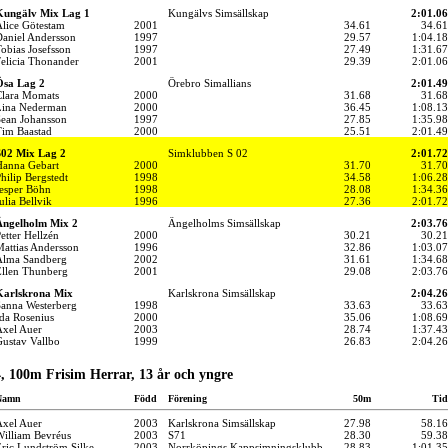
Kungälv Mix Lag 1
Kungälvs Simsällskap
2:01.06
lice Götestam
2001
34.61
34.61
aniel Andersson
1997
29.57
1:04.18
obias Josefsson
1997
27.49
1:31.67
elicia Thonander
2001
29.39
2:01.06
Ösa Lag 2
Örebro Simallians
2:01.49
lara Momats
2000
31.68
31.68
Lina Nederman
2000
36.45
1:08.13
ean Johansson
1997
27.85
1:35.98
im Baastad
2000
25.51
2:01.49
02 Mix Lag 2
Simklubben S 02
2:01.72
anna Gebart
2000
31.70
31.70
hilip Bergstedt
1998
34.58
1:06.28
esper Böhn
1998
28.08
1:34.36
ulia Bellvik
1996
27.36
2:01.72
Ängelholm Mix 2
Ängelholms Simsällskap
2:03.76
etter Hellzén
2000
30.21
30.21
attias Andersson
1996
32.86
1:03.07
Alma Sandberg
2002
31.61
1:34.68
llen Thunberg
2001
29.08
2:03.76
Karlskrona Mix
Karlskrona Simsällskap
2:04.26
anna Westerberg
1998
33.63
33.63
da Rosenius
2000
35.06
1:08.69
xel Auer
2003
28.74
1:37.43
ustav Vallbo
1999
26.83
2:04.26
, 100m Frisim Herrar, 13 år och yngre
Namn
Född
Förening
50m
Tid
xel Auer
2003
Karlskrona Simsällskap
27.98
58.16
illiam Bevréus
2003
S71
28.30
59.38
ric Lundström Silke
2003
Norrköpings Kappsimningsklubb
28.83
1:01.35