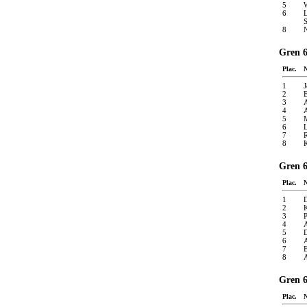
5
W
6
L
S
8
N
Gren 6
Plac.
1
J
2
E
3
A
4
A
5
6
L
7
R
8
K
Gren 6
Plac.
1
D
2
K
3
P
4
A
5
D
6
A
7
E
8
Gren 6
Plac.