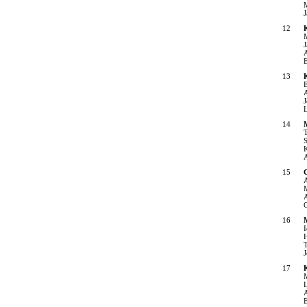
M
J
12
M
J
E
13
K
E
A
J
L
14
M
T
S
K
A
15
A
M
A
C
16
M
H
T
J
17
K
M
L
A