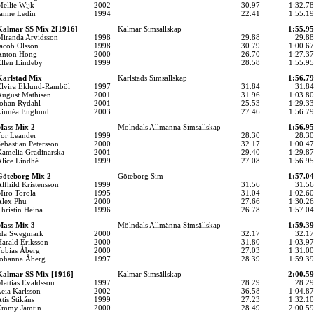
ellie Wijk
2002
30.97
1:32.78
anne Ledin
1994
22.41
1:55.19
Kalmar SS Mix 2[1916]
Kalmar Simsällskap
1:55.95
iranda Arvidsson
1998
29.88
29.88
acob Olsson
1998
30.79
1:00.67
Anton Hong
2000
26.70
1:27.37
llen Lindeby
1999
28.58
1:55.95
arlstad Mix
Karlstads Simsällskap
1:56.79
lvira Eklund-Ramböl
1997
31.84
31.84
ugust Mathisen
2001
31.96
1:03.80
ohan Rydahl
2001
25.53
1:29.33
innéa Englund
2003
27.46
1:56.79
ass Mix 2
Mölndals Allmänna Simsällskap
1:56.95
or Leander
1999
28.30
28.30
ebastian Petersson
2000
32.17
1:00.47
amelia Gradinarska
2001
29.40
1:29.87
lice Lindhé
1999
27.08
1:56.95
Göteborg Mix 2
Göteborg Sim
1:57.04
lfhild Kristensson
1999
31.56
31.56
iro Torola
1995
31.04
1:02.60
lex Phu
2000
27.66
1:30.26
hristin Heina
1996
26.78
1:57.04
ass Mix 3
Mölndals Allmänna Simsällskap
1:59.39
Ida Swegmark
2000
32.17
32.17
arald Eriksson
2000
31.80
1:03.97
obias Åberg
2000
27.03
1:31.00
ohanna Åberg
1997
28.39
1:59.39
almar SS Mix [1916]
Kalmar Simsällskap
2:00.59
attias Evaldsson
1997
28.29
28.29
eia Karlsson
2002
36.58
1:04.87
tis Stikáns
1999
27.23
1:32.10
Emmy Jämtin
2000
28.49
2:00.59