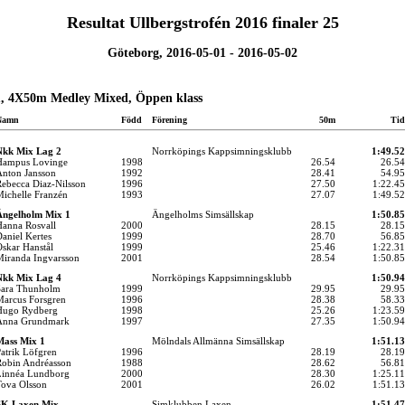
Resultat Ullbergstrofén 2016 finaler 25
Göteborg, 2016-05-01 - 2016-05-02
, 4X50m Medley Mixed, Öppen klass
Namn
Född
Förening
50m
Tid
Nkk Mix Lag 2
Norrköpings Kappsimningsklubb
1:49.52
Hampus Lovinge
1998
26.54
26.54
nton Jansson
1992
28.41
54.95
ebecca Diaz-Nilsson
1996
27.50
1:22.45
ichelle Franzén
1993
27.07
1:49.52
Ängelholm Mix 1
Ängelholms Simsällskap
1:50.85
anna Rosvall
2000
28.15
28.15
aniel Kertes
1999
28.70
56.85
skar Hanstål
1999
25.46
1:22.31
iranda Ingvarsson
2001
28.54
1:50.85
Nkk Mix Lag 4
Norrköpings Kappsimningsklubb
1:50.94
Sara Thunholm
1999
29.95
29.95
arcus Forsgren
1996
28.38
58.33
Hugo Rydberg
1998
25.26
1:23.59
Anna Grundmark
1997
27.35
1:50.94
ass Mix 1
Mölndals Allmänna Simsällskap
1:51.13
atrik Löfgren
1996
28.19
28.19
obin Andréasson
1988
28.62
56.81
innéa Lundborg
2000
28.30
1:25.11
ova Olsson
2001
26.02
1:51.13
SK Laxen Mix
Simklubben Laxen
1:51.47