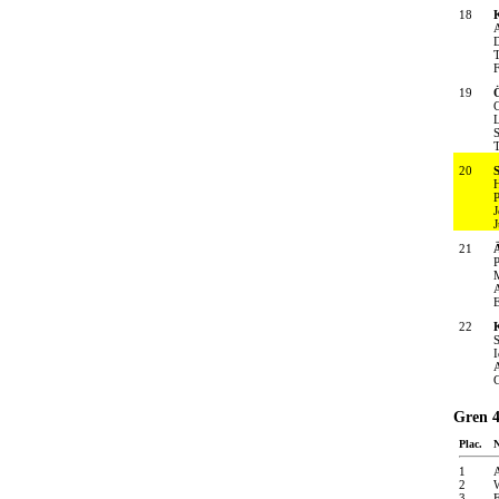
18
A
D
T
F
19
C
S
T
20
S
H
P
J
J
21
P
M
E
22
S
I
A
G
Gren 4
Plac.
1
A
2
W
3
E