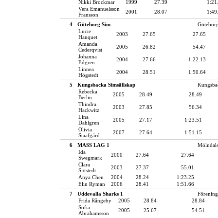
Nikki Brockmar
1999
27.39
1:21
Vera Emanuelsson
2001
28.07
1:49
Fransson
4
Göteborg Sim
Götebor
Lucie
2003
27.65
27.65
Hanquet
Amanda
2005
26.82
54.47
Cederqvist
Johanna
2004
27.66
1:22.13
Edgren
Linnea
2004
28.51
1:50.64
Högstedt
5
Kungsbacka Simsällskap
Kungsbac
Rebecka
2005
28.49
28.49
Berlin
Thindra
2003
27.85
56.34
Hackwitz
Lina
2005
27.17
1:23.51
Dahlgren
Olivia
2007
27.64
1:51.15
Staafgård
6
MASS LAG 1
Mölndals
Ida
2000
27.64
27.64
Swegmark
Clara
2003
27.37
55.01
Sjöstedt
Anya Chen
2004
28.24
1:23.25
Elin Ryman
2006
28.41
1:51.66
7
Uddevalla Sharks 1
Förening
Frida Rångeby
2005
28.84
28.84
Sofia
2005
25.67
54.51
Abrahamsson