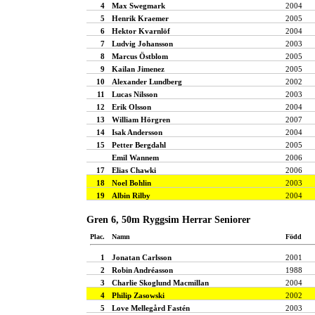
4
Max Swegmark
2004
5
Henrik Kraemer
2005
6
Hektor Kvarnlöf
2004
7
Ludvig Johansson
2003
8
Marcus Östblom
2005
9
Kailan Jimenez
2005
10
Alexander Lundberg
2002
11
Lucas Nilsson
2003
12
Erik Olsson
2004
13
William Hörgren
2007
14
Isak Andersson
2004
15
Petter Bergdahl
2005
Emil Wannem
2006
17
Elias Chawki
2006
18
Noel Bohlin
2003
19
Albin Rilby
2004
Gren 6, 50m Ryggsim Herrar Seniorer
Plac.
Namn
Född
1
Jonatan Carlsson
2001
2
Robin Andréasson
1988
3
Charlie Skoglund Macmillan
2004
4
Philip Zasowski
2002
5
Love Mellegård Fastén
2003