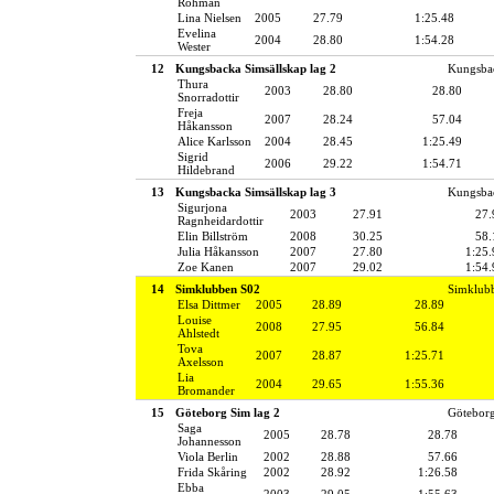
Rohman
Lina Nielsen
2005
27.79
1:25.48
Evelina
2004
28.80
1:54.28
Wester
12
Kungsbacka Simsällskap lag 2
Kungsbac
Thura
2003
28.80
28.80
Snorradottir
Freja
2007
28.24
57.04
Håkansson
Alice Karlsson
2004
28.45
1:25.49
Sigrid
2006
29.22
1:54.71
Hildebrand
13
Kungsbacka Simsällskap lag 3
Kungsbac
Sigurjona
2003
27.91
27.
Ragnheidardottir
Elin Billström
2008
30.25
58.
Julia Håkansson
2007
27.80
1:25.
Zoe Kanen
2007
29.02
1:54.
14
Simklubben S02
Simklub
Elsa Dittmer
2005
28.89
28.89
Louise
2008
27.95
56.84
Ahlstedt
Tova
2007
28.87
1:25.71
Axelsson
Lia
2004
29.65
1:55.36
Bromander
15
Göteborg Sim lag 2
Götebor
Saga
2005
28.78
28.78
Johannesson
Viola Berlin
2002
28.88
57.66
Frida Skåring
2002
28.92
1:26.58
Ebba
2003
29.05
1:55.63