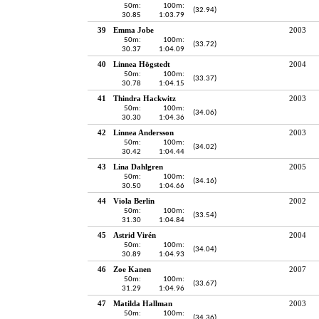
50m:
100m:
(32.94)
30.85
1:03.79
39
Emma Jobe
2003
50m:
100m:
(33.72)
30.37
1:04.09
40
Linnea Högstedt
2004
50m:
100m:
(33.37)
30.78
1:04.15
41
Thindra Hackwitz
2003
50m:
100m:
(34.06)
30.30
1:04.36
42
Linnea Andersson
2003
50m:
100m:
(34.02)
30.42
1:04.44
43
Lina Dahlgren
2005
50m:
100m:
(34.16)
30.50
1:04.66
44
Viola Berlin
2002
50m:
100m:
(33.54)
31.30
1:04.84
45
Astrid Virén
2004
50m:
100m:
(34.04)
30.89
1:04.93
46
Zoe Kanen
2007
50m:
100m:
(33.67)
31.29
1:04.96
47
Matilda Hallman
2003
50m:
100m:
(34.36)