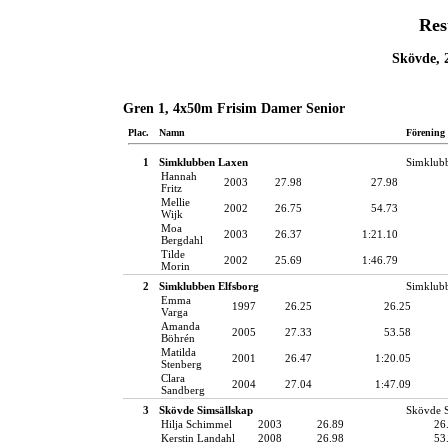
Res
Skövde, 
Gren 1, 4x50m Frisim Damer Senior
Plac.
Namn
Förening
1
Simklubben Laxen
Simklub
Hannah
2003
27.98
27.98
Fritz
Mellie
2002
26.75
54.73
Wijk
Moa
2003
26.37
1:21.10
Bergdahl
Tilde
2002
25.69
1:46.79
Morin
2
Simklubben Elfsborg
Simklubb
Emma
1997
26.25
26.25
Varga
Amanda
2005
27.33
53.58
Böhrén
Matilda
2001
26.47
1:20.05
Stenberg
Clara
2004
27.04
1:47.09
Sandberg
3
Skövde Simsällskap
Skövde S
Hilja Schimmel
2003
26.89
26
Kerstin Landahl
2008
26.98
53