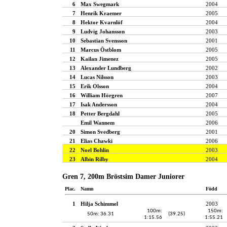
6
Max Swegmark
2004
7
Henrik Kraemer
2005
8
Hektor Kvarnlöf
2004
9
Ludvig Johansson
2003
10
Sebastian Svensson
2001
11
Marcus Östblom
2005
12
Kailan Jimenez
2005
13
Alexander Lundberg
2002
14
Lucas Nilsson
2003
15
Erik Olsson
2004
16
William Hörgren
2007
17
Isak Andersson
2004
18
Petter Bergdahl
2005
Emil Wannem
2006
20
Simon Svedberg
2001
21
Elias Chawki
2006
22
Noel Bohlin
2003
23
Albin Rilby
2004
Gren 7, 200m Bröstsim Damer Juniorer
Plac.
Namn
Född
1
Hilja Schimmel
2003
100m:
150m:
50m: 36.31
(39.25)
1:15.56
1:55.21