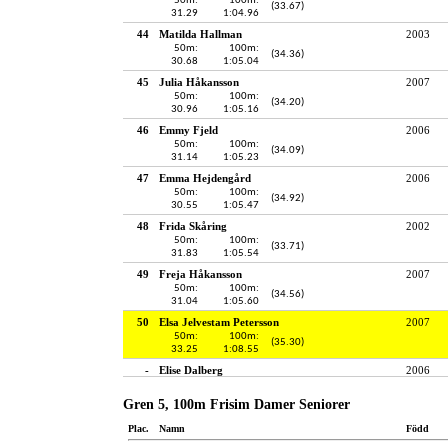
50m:
100m:
(33.67)
31.29
1:04.96
44
Matilda Hallman
2003
50m:
100m:
(34.36)
30.68
1:05.04
45
Julia Håkansson
2007
50m:
100m:
(34.20)
30.96
1:05.16
46
Emmy Fjeld
2006
50m:
100m:
(34.09)
31.14
1:05.23
47
Emma Hejdengård
2006
50m:
100m:
(34.92)
30.55
1:05.47
48
Frida Skåring
2002
50m:
100m:
(33.71)
31.83
1:05.54
49
Freja Håkansson
2007
50m:
100m:
(34.56)
31.04
1:05.60
50
Elsa Jelvestam Petersson
2007
50m:
100m:
(35.30)
33.25
1:08.55
-
Elise Dalberg
2006
Gren 5, 100m Frisim Damer Seniorer
Plac.
Namn
Född