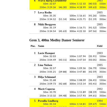
6
Svava Björg Lárusdóttir
2003
50m: 32.07
100m: 1:12.10
(40.03)
150m: 
250m: 3:29.36
(46.30)
300m: 4:18.99
(49.63)
350m: 
7
Lova Rodin
2005
50m: 35.35
100m: 1:16.61
(41.26)
150m: 
250m: 3:34.52
(51.14)
300m: 4:25.71
(51.19)
350m: 
8
Nikki Berggren
2005
50m: 35.19
100m: 1:16.71
(41.52)
150m: 
250m: 3:34.54
(45.63)
300m: 4:22.10
(47.56)
350m: 
Gren 3, 400m Medley Damer Seniorer
Plac.
Namn
Född
1
Lucie Hanquet
2003
50m: 32.03
100m: 1:07.94
(35.91)
150m: 
250m: 3:04.49
(43.11)
300m: 3:47.54
(43.05)
350m: 
2
Lina Nielsen
2005
50m: 32.57
100m: 1:09.36
(36.79)
150m: 
250m: 3:05.21
(39.88)
300m: 3:47.80
(42.59)
350m: 
3
Hilja Schimmel
2003
50m: 31.68
100m: 1:08.09
(36.41)
150m: 
250m: 3:09.73
(42.68)
300m: 3:53.14
(43.41)
350m: 
4
Marit Cuperus
2002
50m: 33.70
100m: 1:11.89
(38.19)
150m: 
250m: 3:13.32
(44.48)
300m: 3:57.93
(44.61)
350m: 
5
Pernilla Lindberg
1994
50m: 35.14
100m: 1:14.81
(39.67)
150m: 