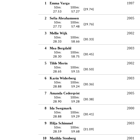
1
Emma Varga
1997
50m:
100m:
(29.74)
27.53
57.27
2
Sofia Abrahamsson
2005
50m:
100m:
(29.76)
27.72
57.48
3
Mellie Wijk
2002
50m:
100m:
(30.33)
28.33
58.66
4
Moa Bergdahl
2003
50m:
100m:
(30.45)
28.30
58.75
5
Tilde Morin
2002
50m:
100m:
(30.50)
28.65
59.15
6
Karin Widerberg
2003
50m:
100m:
(30.36)
28.88
59.24
7
Amanda Cederqvist
2005
50m:
100m:
(30.38)
28.90
59.28
8
Ida Swegmark
2000
50m:
100m:
(30.41)
28.88
59.29
9
Hilja Schimmel
2003
50m:
100m:
(31.09)
28.59
59.68
10
Matilda Stenberg
2001