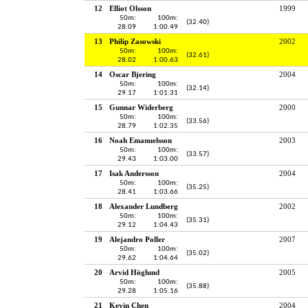
12
Elliot Olsson
1999
50m:
100m:
(32.40)
28.09
1:00.49
13
Philip Zasowski
2002
50m:
100m:
(32.61)
28.02
1:00.63
14
Oscar Bjering
2004
50m:
100m:
(32.14)
29.17
1:01.31
15
Gunnar Widerberg
2000
50m:
100m:
(33.56)
28.79
1:02.35
16
Noah Emanuelsson
2003
50m:
100m:
(33.57)
29.43
1:03.00
17
Isak Andersson
2004
50m:
100m:
(35.25)
28.41
1:03.66
18
Alexander Lundberg
2002
50m:
100m:
(35.31)
29.12
1:04.43
19
Alejandro Poller
2007
50m:
100m:
(35.02)
29.62
1:04.64
20
Arvid Höglund
2005
50m:
100m:
(35.88)
29.28
1:05.16
21
Kevin Chen
2004