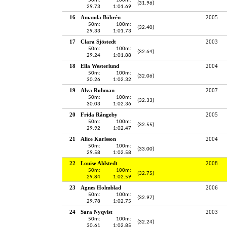
50m:
100m:
(31.96)
29.73
1:01.69
16
Amanda Böhrén
2005
50m:
100m:
(32.40)
29.33
1:01.73
17
Clara Sjöstedt
2003
50m:
100m:
(32.64)
29.24
1:01.88
18
Ella Westerlund
2004
50m:
100m:
(32.06)
30.26
1:02.32
19
Alva Rohman
2007
50m:
100m:
(32.33)
30.03
1:02.36
20
Frida Rångeby
2005
50m:
100m:
(32.55)
29.92
1:02.47
21
Alice Karlsson
2004
50m:
100m:
(33.00)
29.58
1:02.58
22
Louise Ahlstedt
2008
50m:
100m:
(32.75)
29.84
1:02.59
23
Agnes Holmblad
2006
50m:
100m:
(32.97)
29.78
1:02.75
24
Sara Nyqvist
2003
50m:
100m:
(32.24)
30.61
1:02.85