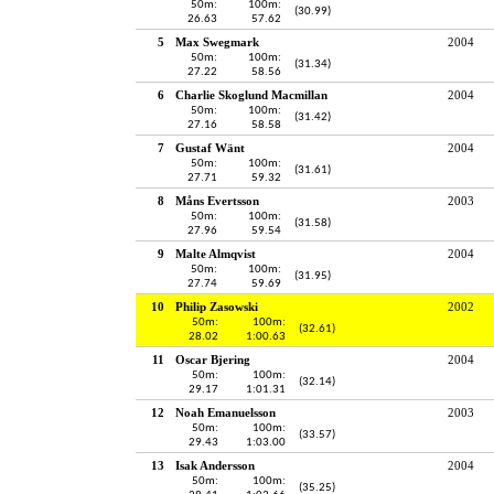
50m:
100m:
(30.99)
26.63
57.62
5
Max Swegmark
2004
50m:
100m:
(31.34)
27.22
58.56
6
Charlie Skoglund Macmillan
2004
50m:
100m:
(31.42)
27.16
58.58
7
Gustaf Wänt
2004
50m:
100m:
(31.61)
27.71
59.32
8
Måns Evertsson
2003
50m:
100m:
(31.58)
27.96
59.54
9
Malte Almqvist
2004
50m:
100m:
(31.95)
27.74
59.69
10
Philip Zasowski
2002
50m:
100m:
(32.61)
28.02
1:00.63
11
Oscar Bjering
2004
50m:
100m:
(32.14)
29.17
1:01.31
12
Noah Emanuelsson
2003
50m:
100m:
(33.57)
29.43
1:03.00
13
Isak Andersson
2004
50m:
100m:
(35.25)