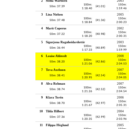
2
Stella Warborn
2003
100m:
150m:
50m: 37.39
(41.01)
1:18.40
1:59.46
3
Lina Nielsen
2005
100m:
150m:
50m: 37.48
(41.36)
1:18.84
2:00.23
4
Marit Cuperus
2002
100m:
150m:
50m: 37.22
(40.98)
1:18.20
2:00.31
5
Sigurjona Ragnheidardottir
2003
100m:
150m:
50m: 36.44
(40.89)
1:17.33
1:59.99
6
Louise Ahlstedt
2008
100m:
150m:
50m: 38.20
(42.86)
1:21.06
2:04.53
7
Tova Axelsson
2007
100m:
150m:
50m: 38.41
(42.54)
1:20.95
2:04.05
8
Alva Rohman
2007
100m:
150m:
50m: 38.74
(42.52)
1:21.26
2:04.54
9
Klara Torén
2006
100m:
150m:
50m: 38.70
(42.97)
1:21.67
2:05.31
10
Tilda Hilbert
2004
100m:
150m:
50m: 37.36
(42.99)
1:20.35
2:03.96
11
Filippa Höglund
2005