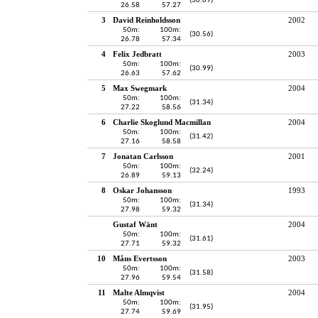
(30.69)
26.58
57.27
3
David Reinholdsson
2002
50m:
100m:
(30.56)
26.78
57.34
4
Felix Jedbratt
2003
50m:
100m:
(30.99)
26.63
57.62
5
Max Swegmark
2004
50m:
100m:
(31.34)
27.22
58.56
6
Charlie Skoglund Macmillan
2004
50m:
100m:
(31.42)
27.16
58.58
7
Jonatan Carlsson
2001
50m:
100m:
(32.24)
26.89
59.13
8
Oskar Johansson
1993
50m:
100m:
(31.34)
27.98
59.32
Gustaf Wänt
2004
50m:
100m:
(31.61)
27.71
59.32
10
Måns Evertsson
2003
50m:
100m:
(31.58)
27.96
59.54
11
Malte Almqvist
2004
50m:
100m:
(31.95)
27.74
59.69