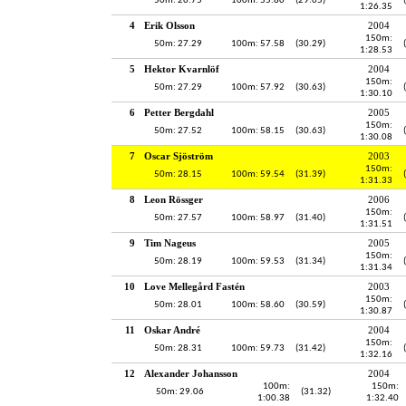
50m: 26.75
100m: 55.80
(29.05)
1:26.35
4
Erik Olsson
2004
150m:
50m: 27.29
100m: 57.58
(30.29)
1:28.53
5
Hektor Kvarnlöf
2004
150m:
50m: 27.29
100m: 57.92
(30.63)
1:30.10
6
Petter Bergdahl
2005
150m:
50m: 27.52
100m: 58.15
(30.63)
1:30.08
7
Oscar Sjöström
2003
150m:
50m: 28.15
100m: 59.54
(31.39)
1:31.33
8
Leon Rössger
2006
150m:
50m: 27.57
100m: 58.97
(31.40)
1:31.51
9
Tim Nageus
2005
150m:
50m: 28.19
100m: 59.53
(31.34)
1:31.34
10
Love Mellegård Fastén
2003
150m:
50m: 28.01
100m: 58.60
(30.59)
1:30.87
11
Oskar André
2004
150m:
50m: 28.31
100m: 59.73
(31.42)
1:32.16
12
Alexander Johansson
2004
100m:
150m:
50m: 29.06
(31.32)
1:00.38
1:32.40