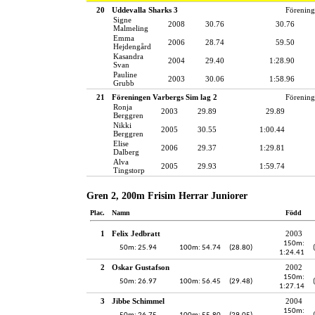
20
Uddevalla Sharks 3
Förening
Signe
2008
30.76
30.76
Malmeling
Emma
2006
28.74
59.50
Hejdengård
Kasandra
2004
29.40
1:28.90
Svan
Pauline
2003
30.06
1:58.96
Grubb
21
Föreningen Varbergs Sim lag 2
Förening
Ronja
2003
29.89
29.89
Berggren
Nikki
2005
30.55
1:00.44
Berggren
Elise
2006
29.37
1:29.81
Dalberg
Alva
2005
29.93
1:59.74
Tingstorp
Gren 2, 200m Frisim Herrar Juniorer
Plac.
Namn
Född
1
Felix Jedbratt
2003
150m:
50m: 25.94
100m: 54.74
(28.80)
1:24.41
2
Oskar Gustafson
2002
150m:
50m: 26.97
100m: 56.45
(29.48)
1:27.14
3
Jibbe Schimmel
2004
150m: