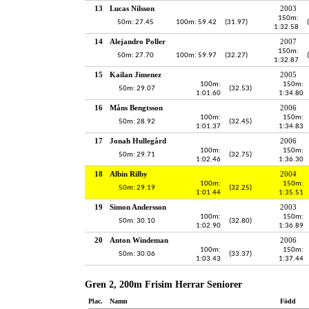
13
Lucas Nilsson
2003
150m:
50m: 27.45
100m: 59.42
(31.97)
1:32.58
14
Alejandro Poller
2007
150m:
50m: 27.70
100m: 59.97
(32.27)
1:32.87
15
Kailan Jimenez
2005
100m:
150m:
50m: 29.07
(32.53)
1:01.60
1:34.80
16
Måns Bengtsson
2006
100m:
150m:
50m: 28.92
(32.45)
1:01.37
1:34.83
17
Jonah Hullegård
2006
100m:
150m:
50m: 29.71
(32.75)
1:02.46
1:36.30
18
Albin Rilby
2004
100m:
150m:
50m: 29.19
(32.25)
1:01.44
1:35.51
19
Simon Andersson
2003
100m:
150m:
50m: 30.10
(32.80)
1:02.90
1:36.89
20
Anton Windeman
2006
100m:
150m:
50m: 30.06
(33.37)
1:03.43
1:37.44
Gren 2, 200m Frisim Herrar Seniorer
Plac.
Namn
Född