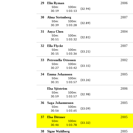
29
Elin Ryman
2006
50m:
100m:
(32.94)
30.19
1:03.13
30
Alma Strömberg
2007
50m:
100m:
(32.89)
30.39
1:03.28
31
Anya Chen
2004
50m:
100m:
(32.81)
30.51
1:03.32
32
Ella Flyckt
2007
50m:
100m:
(33.21)
30.15
1:03.36
33
Petronella Ottosson
2002
50m:
100m:
(33.15)
30.27
1:03.42
34
Emma Johansson
2005
50m:
100m:
(33.26)
30.31
1:03.57
Elsa Sjöström
2006
50m:
100m:
(32.98)
30.59
1:03.57
36
Saga Johannesson
2005
50m:
100m:
(33.09)
30.56
1:03.65
37
Elsa Dittmer
2005
50m:
100m:
(33.32)
30.46
1:03.78
38
Signe Wahlberg
2005