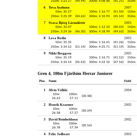
250m: 3:23.27
(44.94)
300m: 4:08.48
(45.21)
350m: 
6
Tova Axelsson
2007
50m: 35.27
100m: 1:16.77
(41.50)
150m: 
250m: 3:25.39
(44.65)
300m: 4:10.93
(45.54)
350m: 
7
Svava Björg Lárusdóttir
2003
50m: 32.07
100m: 1:12.10
(40.03)
150m: 
250m: 3:29.36
(46.30)
300m: 4:18.99
(49.63)
350m: 
8
Lova Rodin
2005
50m: 35.35
100m: 1:16.61
(41.26)
150m: 
250m: 3:34.52
(51.14)
300m: 4:25.71
(51.19)
350m: 
9
Nikki Berggren
2005
50m: 35.19
100m: 1:16.71
(41.52)
150m: 
250m: 3:34.54
(45.63)
300m: 4:22.10
(47.56)
350m: 
Gren 4, 100m Fjärilsim Herrar Juniorer
Plac.
Namn
Född
1
Alvin Välkki
2004
50m:
100m:
(30.48)
26.63
57.11
2
Henrik Kraemer
2005
50m:
100m:
(30.69)
26.58
57.27
3
David Reinholdsson
2002
50m:
100m:
(30.56)
26.78
57.34
4
Felix Jedbratt
2003