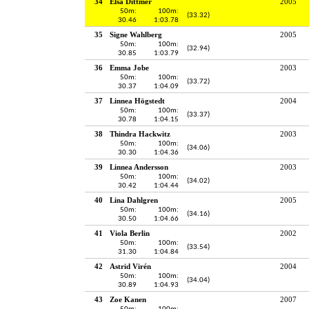
34
Elsa Dittmer
2005
50m:
100m:
(33.32)
30.46
1:03.78
35
Signe Wahlberg
2005
50m:
100m:
(32.94)
30.85
1:03.79
36
Emma Jobe
2003
50m:
100m:
(33.72)
30.37
1:04.09
37
Linnea Högstedt
2004
50m:
100m:
(33.37)
30.78
1:04.15
38
Thindra Hackwitz
2003
50m:
100m:
(34.06)
30.30
1:04.36
39
Linnea Andersson
2003
50m:
100m:
(34.02)
30.42
1:04.44
40
Lina Dahlgren
2005
50m:
100m:
(34.16)
30.50
1:04.66
41
Viola Berlin
2002
50m:
100m:
(33.54)
31.30
1:04.84
42
Astrid Virén
2004
50m:
100m:
(34.04)
30.89
1:04.93
43
Zoe Kanen
2007