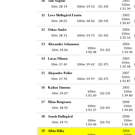
10
Tim Nageus
2005
150m:
50m: 28.19
100m: 59.53
(31.34)
1:31.34
11
Love Mellegård Fastén
2003
150m:
50m: 28.01
100m: 58.60
(30.59)
1:30.87
12
Oskar André
2004
150m:
50m: 28.31
100m: 59.73
(31.42)
1:32.16
13
Alexander Johansson
2004
100m:
150m:
50m: 29.06
(31.32)
1:00.38
1:32.40
14
Lucas Nilsson
2003
150m:
50m: 27.45
100m: 59.42
(31.97)
1:32.58
15
Alejandro Poller
2007
150m:
50m: 27.70
100m: 59.97
(32.27)
1:32.87
16
Kailan Jimenez
2005
100m:
150m:
50m: 29.07
(32.53)
1:01.60
1:34.80
17
Måns Bengtsson
2006
100m:
150m:
50m: 28.92
(32.45)
1:01.37
1:34.83
18
Jonah Hullegård
2006
100m:
150m:
50m: 29.71
(32.75)
1:02.46
1:36.30
19
Albin Rilby
2004