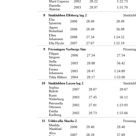
Marit Cuperus
2002
28.22
1:22.73
Daniella
2003
28.97
1:51.70
Alström
8
Simklubben Elfsborg lag 2
Simklubb
Elsa
2006
28.49
28.49
Sjöström
Agnes
2006
28.49
56.98
Holmblad
Ellen
2008
27.54
1:24.52
Johansson
Ella Flyckt
2007
27.67
1:52.19
9
Föreningen Varbergs Sim
Förening
Filippa
2006
27.54
27.54
Sjögren
Stella
2003
28.88
56.42
Warborn
Emma
2005
28.47
1:24.89
Johansson
Tilda Hilbert
2004
28.17
1:53.06
10
Simklubben Laxen lag 2
Simklub
Sophia
2007
28.67
28.67
Röhrle
Karin
2003
27.45
56.12
Widerberg
Petronella
2002
27.81
1:23.93
Ottosson
Emilia
2002
29.73
1:53.66
Karlberg
11
Uddevalla Sharks 2
Förening
Matilda
2006
29.40
29.40
Wassblad
Alva
2007
28.29
57.69