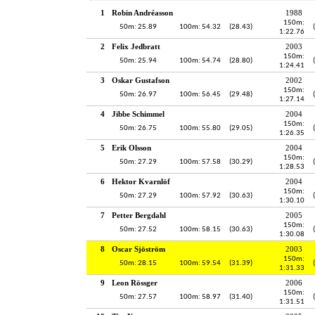
1
Robin Andréasson
1988
150m:
50m: 25.89
100m: 54.32
(28.43)
1:22.76
2
Felix Jedbratt
2003
150m:
50m: 25.94
100m: 54.74
(28.80)
1:24.41
3
Oskar Gustafson
2002
150m:
50m: 26.97
100m: 56.45
(29.48)
1:27.14
4
Jibbe Schimmel
2004
150m:
50m: 26.75
100m: 55.80
(29.05)
1:26.35
5
Erik Olsson
2004
150m:
50m: 27.29
100m: 57.58
(30.29)
1:28.53
6
Hektor Kvarnlöf
2004
150m:
50m: 27.29
100m: 57.92
(30.63)
1:30.10
7
Petter Bergdahl
2005
150m:
50m: 27.52
100m: 58.15
(30.63)
1:30.08
8
Oscar Sjöström
2003
150m:
50m: 28.15
100m: 59.54
(31.39)
1:31.33
9
Leon Rössger
2006
150m:
50m: 27.57
100m: 58.97
(31.40)
1:31.51