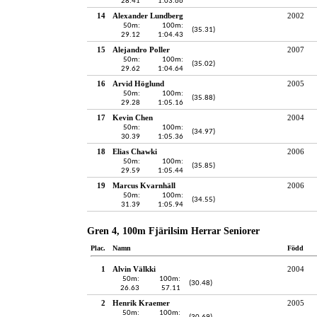
28.41
1:03.66
14
Alexander Lundberg
2002
50m:
100m:
(35.31)
29.12
1:04.43
15
Alejandro Poller
2007
50m:
100m:
(35.02)
29.62
1:04.64
16
Arvid Höglund
2005
50m:
100m:
(35.88)
29.28
1:05.16
17
Kevin Chen
2004
50m:
100m:
(34.97)
30.39
1:05.36
18
Elias Chawki
2006
50m:
100m:
(35.85)
29.59
1:05.44
19
Marcus Kvarnhäll
2006
50m:
100m:
(34.55)
31.39
1:05.94
Gren 4, 100m Fjärilsim Herrar Seniorer
Plac.
Namn
Född
1
Alvin Välkki
2004
50m:
100m:
(30.48)
26.63
57.11
2
Henrik Kraemer
2005
50m:
100m: