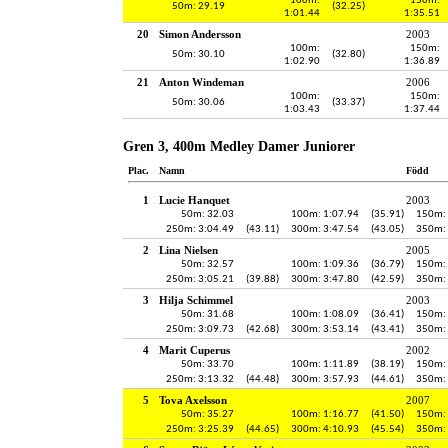
100m:
150m:
50m: 29.19
(32.25)
1:01.44
1:35.51
20
Simon Andersson
2003
100m:
150m:
50m: 30.10
(32.80)
1:02.90
1:36.89
21
Anton Windeman
2006
100m:
150m:
50m: 30.06
(33.37)
1:03.43
1:37.44
Gren 3, 400m Medley Damer Juniorer
Plac.
Namn
Född
1
Lucie Hanquet
2003
50m: 32.03
100m: 1:07.94
(35.91)
150m: 
250m: 3:04.49
(43.11)
300m: 3:47.54
(43.05)
350m: 
2
Lina Nielsen
2005
50m: 32.57
100m: 1:09.36
(36.79)
150m: 
250m: 3:05.21
(39.88)
300m: 3:47.80
(42.59)
350m: 
3
Hilja Schimmel
2003
50m: 31.68
100m: 1:08.09
(36.41)
150m: 
250m: 3:09.73
(42.68)
300m: 3:53.14
(43.41)
350m: 
4
Marit Cuperus
2002
50m: 33.70
100m: 1:11.89
(38.19)
150m: 
250m: 3:13.32
(44.48)
300m: 3:57.93
(44.61)
350m: 
5
Tova Axelsson
2007
50m: 35.27
100m: 1:16.77
(41.50)
150m: 
250m: 3:25.39
(44.65)
300m: 4:10.93
(45.54)
350m: 