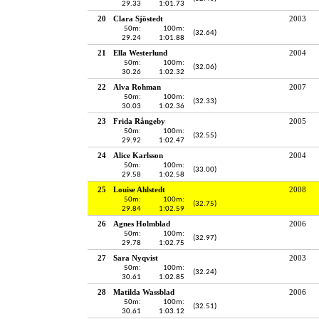
29.33
1:01.73
20
Clara Sjöstedt
2003
50m:
100m:
(32.64)
29.24
1:01.88
21
Ella Westerlund
2004
50m:
100m:
(32.06)
30.26
1:02.32
22
Alva Rohman
2007
50m:
100m:
(32.33)
30.03
1:02.36
23
Frida Rångeby
2005
50m:
100m:
(32.55)
29.92
1:02.47
24
Alice Karlsson
2004
50m:
100m:
(33.00)
29.58
1:02.58
25
Louise Ahlstedt
2008
50m:
100m:
(32.75)
29.84
1:02.59
26
Agnes Holmblad
2006
50m:
100m:
(32.97)
29.78
1:02.75
27
Sara Nyqvist
2003
50m:
100m:
(32.24)
30.61
1:02.85
28
Matilda Wassblad
2006
50m:
100m:
(32.51)
30.61
1:03.12