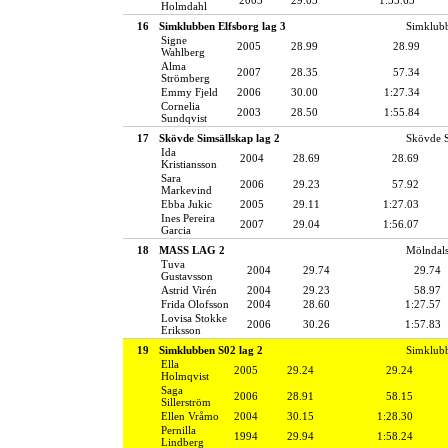
Holmdahl
16
Simklubben Elfsborg lag 3
Simklubb
Signe
2005
28.99
28.99
Wahlberg
Alma
2007
28.35
57.34
Strömberg
Emmy Fjeld
2006
30.00
1:27.34
Cornelia
2003
28.50
1:55.84
Sundqvist
17
Skövde Simsällskap lag 2
Skövde S
Ida
2004
28.69
28.69
Kristiansson
Sara
2006
29.23
57.92
Markevind
Ebba Jukic
2005
29.11
1:27.03
Ines Pereira
2007
29.04
1:56.07
Garcia
18
MASS LAG 2
Mölndals
Tuva
2004
29.74
29.74
Gustavsson
Astrid Virén
2004
29.23
58.97
Frida Olofsson
2004
28.60
1:27.57
Lovisa Stokke
2006
30.26
1:57.83
Eriksson
19
Simklubben S02 lag 2
Simklub
Ella
2005
29.24
29.24
Holmqvist
Saga
2006
28.91
58.15
Sillerström
Ellen Vråmo
2004
30.15
1:28.30
Pernilla
1994
29.94
1:58.24
Lindberg