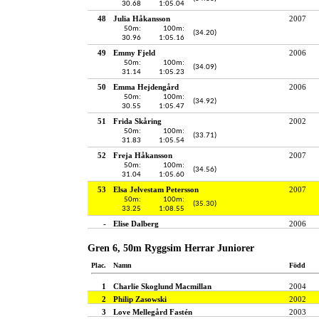
30.68
1:05.04
48
Julia Håkansson
2007
50m:
100m:
(34.20)
30.96
1:05.16
49
Emmy Fjeld
2006
50m:
100m:
(34.09)
31.14
1:05.23
50
Emma Hejdengård
2006
50m:
100m:
(34.92)
30.55
1:05.47
51
Frida Skåring
2002
50m:
100m:
(33.71)
31.83
1:05.54
52
Freja Håkansson
2007
50m:
100m:
(34.56)
31.04
1:05.60
53
Elsa Jelvestam Petersson
2007
50m:
100m:
(35.30)
33.25
1:08.55
-
Elise Dalberg
2006
Gren 6, 50m Ryggsim Herrar Juniorer
Plac.
Namn
Född
1
Charlie Skoglund Macmillan
2004
2
Philip Zasowski
2002
3
Love Mellegård Fastén
2003