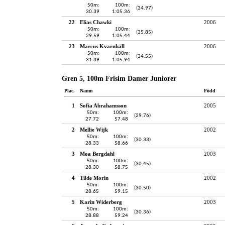
50m:
100m:
(34.97)
30.39
1:05.36
22
Elias Chawki
2006
50m:
100m:
(35.85)
29.59
1:05.44
23
Marcus Kvarnhäll
2006
50m:
100m:
(34.55)
31.39
1:05.94
Gren 5, 100m Frisim Damer Juniorer
Plac.
Namn
Född
1
Sofia Abrahamsson
2005
50m:
100m:
(29.76)
27.72
57.48
2
Mellie Wijk
2002
50m:
100m:
(30.33)
28.33
58.66
3
Moa Bergdahl
2003
50m:
100m:
(30.45)
28.30
58.75
4
Tilde Morin
2002
50m:
100m:
(30.50)
28.65
59.15
5
Karin Widerberg
2003
50m:
100m:
(30.36)
28.88
59.24