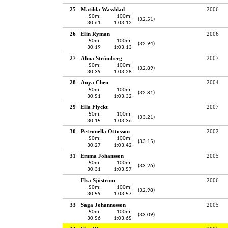
25
Matilda Wassblad
2006
50m:
100m:
(32.51)
30.61
1:03.12
26
Elin Ryman
2006
50m:
100m:
(32.94)
30.19
1:03.13
27
Alma Strömberg
2007
50m:
100m:
(32.89)
30.39
1:03.28
28
Anya Chen
2004
50m:
100m:
(32.81)
30.51
1:03.32
29
Ella Flyckt
2007
50m:
100m:
(33.21)
30.15
1:03.36
30
Petronella Ottosson
2002
50m:
100m:
(33.15)
30.27
1:03.42
31
Emma Johansson
2005
50m:
100m:
(33.26)
30.31
1:03.57
Elsa Sjöström
2006
50m:
100m:
(32.98)
30.59
1:03.57
33
Saga Johannesson
2005
50m:
100m:
(33.09)
30.56
1:03.65