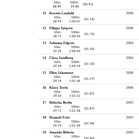
50m:
100m:
(30.91)
28.89
59.80
11
Kerstin Landahl
2008
50m:
100m:
(31.14)
28.93
1:00.07
12
Filippa Sjögren
2006
50m:
100m:
(31.73)
28.71
1:00.44
13
Johanna Edgren
2004
50m:
100m:
(31.10)
29.39
1:00.49
14
Clara Sandberg
2004
50m:
100m:
(31.10)
29.49
1:00.59
15
Ellen Johansson
2008
50m:
100m:
(31.57)
29.79
1:01.36
16
Klara Torén
2006
50m:
100m:
(31.87)
29.64
1:01.51
17
Rebecka Berlin
2005
50m:
100m:
(31.87)
29.71
1:01.58
18
Hannah Fritz
2003
50m:
100m:
(31.96)
29.73
1:01.69
19
Amanda Böhrén
2005
50m:
100m:
(32.40)