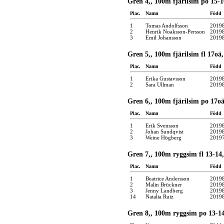
Gren 4,, 100m fjärilsim po 15-1
Plac.
Namn
Född
1
Tomas Andolfsson
2019
2
Henrik Noaksson-Persson
2019
3
Emil Johansson
2019
Gren 5,, 100m fjärilsim fl 17oä,
Plac.
Namn
Född
1
Erika Gustavsson
2019
2
Sara Ullman
2019
Gren 6,, 100m fjärilsim po 17oä
Plac.
Namn
Född
1
Erik Svensson
2019
2
Johan Sundqvist
2019
3
Weine Högberg
2019
Gren 7,, 100m ryggsim fl 13-14,
Plac.
Namn
Född
1
Beatrice Andersson
2019
2
Malin Brückner
2019
3
Jenny Landberg
2019
14
Natalia Ruiz
2019
Gren 8,, 100m ryggsim po 13-14