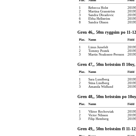
Plac.
Namn
Född
1
Rebecca Holst
2019
2
Martina Granström
2019
3
Sandra Obradovic
2019
6
Ebba Hellström
2019
8
Sandra Olsson
2019
Gren 46,, 50m ryggsim po 11-12
Plac.
Namn
Född
1
Linus Junefelt
2019
2
Tommy Postek
2019
3
Martin Noaksson-Persson
2019
Gren 47,, 50m bröstsim fl 10oy,
Plac.
Namn
Född
1
Sara Lundberg
2019
2
Stina Lindberg
2019
3
Amanda Widlund
2019
Gren 48,, 50m bröstsim po 10oy
Plac.
Namn
Född
1
Viktor Rochowiak
2019
2
Victor Nilsson
2019
3
Filip Hemberg
2019
Gren 49,, 50m bröstsim fl 11-12