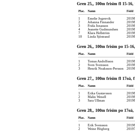
Gren 25,, 100m frisim fl 15-16,
Plac.
Namn
Född
1
Emelie Jogenvik
2019
2
Johanna Finnander
2019
3
Frida Jonasson
2019
4
Jeanette Gudmundsen
2019
7
Klara Hellström
2019
10
Linda Sjöstrand
2019
Gren 26,, 100m frisim po 15-16,
Plac.
Namn
Född
1
Tomas Andolfsson
2019
2
Sven Svensson
2019
3
Henrik Noaksson-Persson
2019
Gren 27,, 100m frisim fl 17oä, 
Plac.
Namn
Född
1
Erika Gustavsson
2019
2
Malin Wenell
2019
3
Sara Ullman
2019
Gren 28,, 100m frisim po 17oä,
Plac.
Namn
Född
1
Erik Svensson
2019
2
Weine Högberg
2019