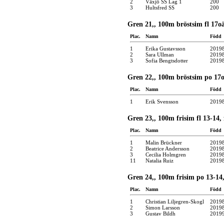
2
Växjö SS Lag 1
200
3
Hultsfred SS
200
Gren 21,, 100m bröstsim fl 17oä
Plac.
Namn
Född
1
Erika Gustavsson
2019
2
Sara Ullman
2019
3
Sofia Bengtsdotter
2019
Gren 22,, 100m bröstsim po 17o
Plac.
Namn
Född
1
Erik Svensson
2019
Gren 23,, 100m frisim fl 13-14,
Plac.
Namn
Född
1
Malin Brückner
2019
2
Beatrice Andersson
2019
3
Cecilia Holmgren
2019
11
Natalia Ruiz
2019
Gren 24,, 100m frisim po 13-14,
Plac.
Namn
Född
1
Christian Liljegren-Skogl
2019
2
Simon Larsson
2019
3
Gustav Bildh
2019