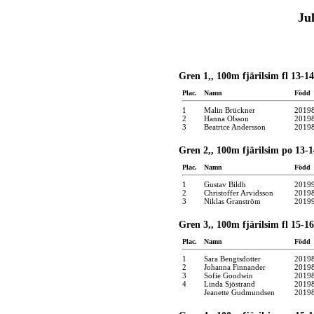
Ju
Gren 1,, 100m fjärilsim fl 13-14
Plac.
Namn
Född
1
Malin Brückner
2019
2
Hanna Olsson
2019
3
Beatrice Andersson
2019
Gren 2,, 100m fjärilsim po 13-1
Plac.
Namn
Född
1
Gustav Bildh
2019
2
Christoffer Arvidsson
2019
3
Niklas Granström
2019
Gren 3,, 100m fjärilsim fl 15-16
Plac.
Namn
Född
1
Sara Bengtsdotter
2019
2
Johanna Finnander
2019
3
Sofie Goodwin
2019
4
Linda Sjöstrand
2019
Jeanette Gudmundsen
2019