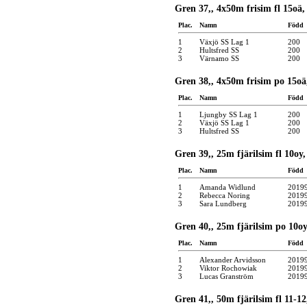
Gren 37,, 4x50m frisim fl 15oä,
Plac.
Namn
Född
1
Växjö SS Lag 1
200
2
Hultsfred SS
200
3
Värnamo SS
200
Gren 38,, 4x50m frisim po 15oä
Plac.
Namn
Född
1
Ljungby SS Lag 1
200
2
Växjö SS Lag 1
200
3
Hultsfred SS
200
Gren 39,, 25m fjärilsim fl 10oy,
Plac.
Namn
Född
1
Amanda Widlund
2019
2
Rebecca Noring
2019
3
Sara Lundberg
2019
Gren 40,, 25m fjärilsim po 10oy
Plac.
Namn
Född
1
Alexander Arvidsson
2019
2
Viktor Rochowiak
2019
3
Lucas Granström
2019
Gren 41,, 50m fjärilsim fl 11-12