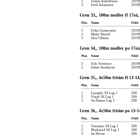
2
Tomas Andolfsson
2019
3
Emil Johansson
2019
Gren 33,, 100m medley fl 17oä,
Plac.
Namn
Född
1
Erika Gustavsson
2019
2
Malin Wenell
2019
3
Sara Ullman
2019
Gren 34,, 100m medley po 17oä,
Plac.
Namn
Född
1
Erik Svensson
2019
2
Johan Sundqvist
2019
Gren 35,, 4x50m frisim fl 13-14
Plac.
Namn
Född
1
Ljungby SS Lag 1
200
2
Växjö SS Lag 1
200
3
Jss Damer Lag 1
200
Gren 36,, 4x50m frisim po 13-14
Plac.
Namn
Född
1
Värnamo SS Lag 1
200
2
Markaryd SS Lag 1
200
3
Jss Herrar
200