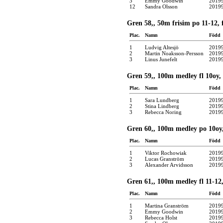
3
Emmy Goodwin
2019
12
Sandra Olsson
2019
Gren 58,, 50m frisim po 11-12, 
Plac.
Namn
Född
1
Ludvig Altesjö
2019
2
Martin Noaksson-Persson
2019
3
Linus Junefelt
2019
Gren 59,, 100m medley fl 10oy,
Plac.
Namn
Född
1
Sara Lundberg
2019
2
Stina Lindberg
2019
3
Rebecca Noring
2019
Gren 60,, 100m medley po 10oy,
Plac.
Namn
Född
1
Viktor Rochowiak
2019
2
Lucas Granström
2019
3
Alexander Arvidsson
2019
Gren 61,, 100m medley fl 11-12,
Plac.
Namn
Född
1
Martina Granström
2019
2
Emmy Goodwin
2019
3
Rebecca Holst
2019