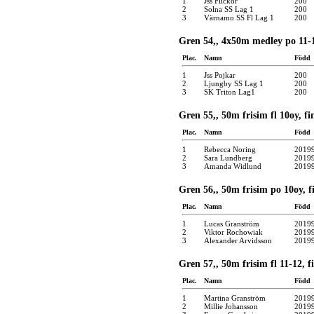
1
Jss Flickor
200
2
Solna SS Lag 1
200
3
Värnamo SS Fl Lag 1
200
Gren 54,, 4x50m medley po 11-1
Plac.
Namn
Född
1
Jss Pojkar
200
2
Ljungby SS Lag 1
200
3
SK Triton Lag1
200
Gren 55,, 50m frisim fl 10oy, fi
Plac.
Namn
Född
1
Rebecca Noring
2019
2
Sara Lundberg
2019
3
Amanda Widlund
2019
Gren 56,, 50m frisim po 10oy, f
Plac.
Namn
Född
1
Lucas Granström
2019
2
Viktor Rochowiak
2019
3
Alexander Arvidsson
2019
Gren 57,, 50m frisim fl 11-12, f
Plac.
Namn
Född
1
Martina Granström
2019
2
Millie Johansson
2019