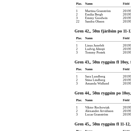
Plac.
Namn
Född
1
Martina Granström
2019
2
Emilia Bergh
2019
3
Emmy Goodwin
2019
22
Sandra Olsson
2019
Gren 42,, 50m fjärilsim po 11-1
Plac.
Namn
Född
1
Linus Junefelt
2019
2
Ludvig Altesjö
2019
3
Tommy Postek
2019
Gren 43,, 50m ryggsim fl 10oy, 
Plac.
Namn
Född
1
Sara Lundberg
2019
2
Stina Lindberg
2019
3
Amanda Widlund
2019
Gren 44,, 50m ryggsim po 10oy,
Plac.
Namn
Född
1
Viktor Rochowiak
2019
2
Alexander Arvidsson
2019
3
Lucas Granström
2019
Gren 45,, 50m ryggsim fl 11-12,