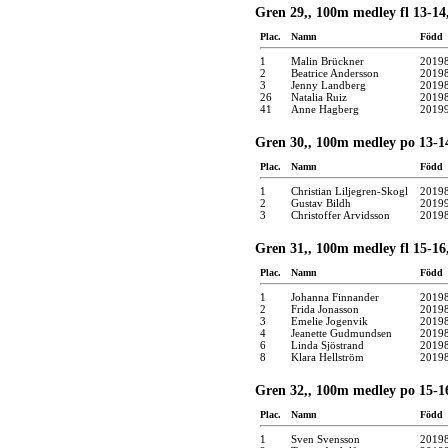
Gren 29,, 100m medley fl 13-14
Plac.
Namn
Född
1
Malin Brückner
2019
2
Beatrice Andersson
2019
3
Jenny Landberg
2019
26
Natalia Ruiz
2019
41
Anne Hagberg
2019
Gren 30,, 100m medley po 13-14
Plac.
Namn
Född
1
Christian Liljegren-Skogl
2019
2
Gustav Bildh
2019
3
Christoffer Arvidsson
2019
Gren 31,, 100m medley fl 15-16
Plac.
Namn
Född
1
Johanna Finnander
2019
2
Frida Jonasson
2019
3
Emelie Jogenvik
2019
4
Jeanette Gudmundsen
2019
6
Linda Sjöstrand
2019
8
Klara Hellström
2019
Gren 32,, 100m medley po 15-16
Plac.
Namn
Född
1
Sven Svensson
2019