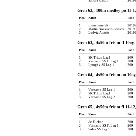
Sandra Olsson
2019
Gren 62,, 100m medley po 11-12
Plac.
Namn
Född
1
Linus Junefelt
2019
2
Martin Noaksson-Persson
2019
3
Ludvig Altesjö
2019
Gren 63,, 4x50m frisim fl 10oy,
Plac.
Namn
Född
1
SK Triton Lag1
200
2
Värnamo SS Fl Lag 1
200
3
Ljungby SS Lag 1
200
Gren 64,, 4x50m frisim po 10oy
Plac.
Namn
Född
1
Värnamo SS Lag 1
200
2
SK Triton Lag1
200
3
Värnamo SS Lag 2
200
Gren 65,, 4x50m frisim fl 11-12
Plac.
Namn
Född
1
Jss Flickor
200
2
Värnamo SS Fl Lag 1
200
3
Solna SS Lag 1
200