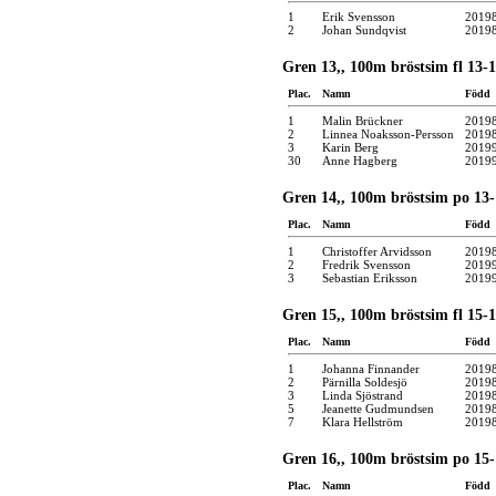
1
Erik Svensson
2019
2
Johan Sundqvist
2019
Gren 13,, 100m bröstsim fl 13-1
Plac.
Namn
Född
1
Malin Brückner
2019
2
Linnea Noaksson-Persson
2019
3
Karin Berg
2019
30
Anne Hagberg
2019
Gren 14,, 100m bröstsim po 13-
Plac.
Namn
Född
1
Christoffer Arvidsson
2019
2
Fredrik Svensson
2019
3
Sebastian Eriksson
2019
Gren 15,, 100m bröstsim fl 15-1
Plac.
Namn
Född
1
Johanna Finnander
2019
2
Pärnilla Soldesjö
2019
3
Linda Sjöstrand
2019
5
Jeanette Gudmundsen
2019
7
Klara Hellström
2019
Gren 16,, 100m bröstsim po 15-
Plac.
Namn
Född