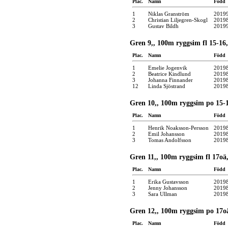
Plac.
Namn
Född
1
Niklas Granström
2019
2
Christian Liljegren-Skogl
2019
3
Gustav Bildh
2019
Gren 9,, 100m ryggsim fl 15-16,
Plac.
Namn
Född
1
Emelie Jogenvik
2019
2
Beatrice Kindlund
2019
3
Johanna Finnander
2019
12
Linda Sjöstrand
2019
Gren 10,, 100m ryggsim po 15-1
Plac.
Namn
Född
1
Henrik Noaksson-Persson
2019
2
Emil Johansson
2019
3
Tomas Andolfsson
2019
Gren 11,, 100m ryggsim fl 17oä,
Plac.
Namn
Född
1
Erika Gustavsson
2019
2
Jenny Johansson
2019
3
Sara Ullman
2019
Gren 12,, 100m ryggsim po 17oä
Plac.
Namn
Född