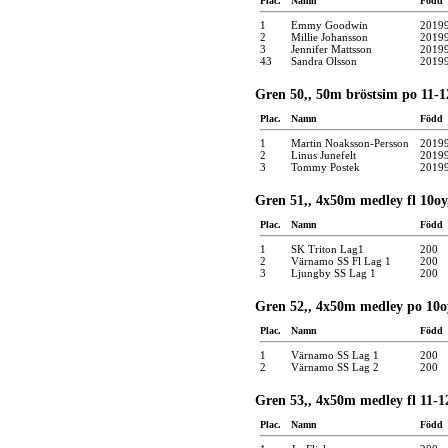
Plac.
Namn
Född
1
Emmy Goodwin
2019
2
Millie Johansson
2019
3
Jennifer Mattsson
2019
43
Sandra Olsson
2019
Gren 50,, 50m bröstsim po 11-1
Plac.
Namn
Född
1
Martin Noaksson-Persson
2019
2
Linus Junefelt
2019
3
Tommy Postek
2019
Gren 51,, 4x50m medley fl 10oy
Plac.
Namn
Född
1
SK Triton Lag1
200
2
Värnamo SS Fl Lag 1
200
3
Ljungby SS Lag 1
200
Gren 52,, 4x50m medley po 10oy
Plac.
Namn
Född
1
Värnamo SS Lag 1
200
2
Värnamo SS Lag 2
200
Gren 53,, 4x50m medley fl 11-12
Plac.
Namn
Född