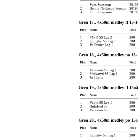
1
Sven Svensson
2019
2
Henrik Noaksson-Persson
2019
3
Emil Johansson
2019
Gren 17,, 4x50m medley fl 13-1
Plac.
Namn
Född
1
Växjö SS Lag 2
200
2
Ljungby SS Lag 1
200
3
Jss Damer Lag 1
200
Gren 18,, 4x50m medley po 13-1
Plac.
Namn
Född
1
Värnamo SS Lag 1
200
2
Markaryd SS Lag 1
200
3
Jss Herrar
200
Gren 19,, 4x50m medley fl 15oä
Plac.
Namn
Född
1
Växjö SS Lag 1
200
2
Hultsfred SS
200
3
Värnamo SS
200
Gren 20,, 4x50m medley po 15o
Plac.
Namn
Född
1
Ljungby SS Lag 1
200