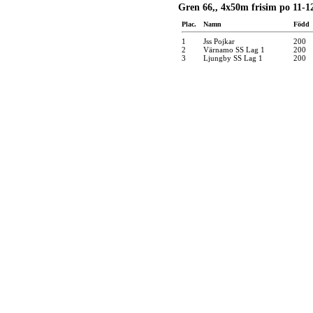
Gren 66,, 4x50m frisim po 11-12
Plac.
Namn
Född
1
Jss Pojkar
200
2
Värnamo SS Lag 1
200
3
Ljungby SS Lag 1
200