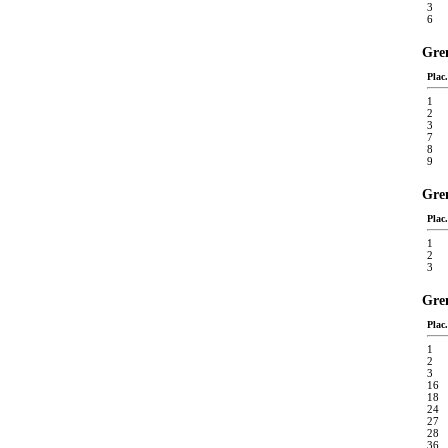
3
6
Gren
Plac.
1
2
3
7
8
9
Gren
Plac.
1
2
3
Gren
Plac.
1
2
3
16
18
24
27
28
36