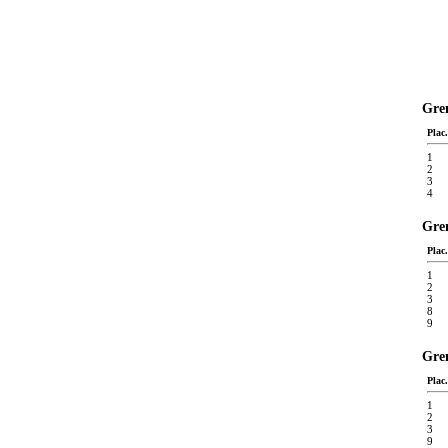
Gren
Plac.
1
2
3
4
Gren
Plac.
1
2
3
8
9
Gren
Plac.
1
2
3
9