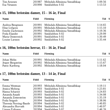
Tim Arnesen
201987
Mölndals Allmänna Simsällskap
1:09.56
Esa Virtanen
201990
Simklubben S 02
1:13.53
 15, 100m bröstsim damer, 15 - 16 år, Final
Namn
Född
Förening
Tid
S
Andrea Bengtsson
201991
Mölndals Allmänna Simsällskap
1:14.65
Elise Löfgren
201991
Mölndals Allmänna Simsällskap
1:15.10
Emelie Zachrisson
201992
Mölndals Allmänna Simsällskap
1:19.36
Frida Elander
201991
Simklubben S 02
1:29.99
Maria Oesterreich
201991
Simklubben S 02
1:30.49
Louise Larsson
201992
Simklubben S 02
1:35.44
 16, 100m bröstsim herrar, 15 - 16 år, Final
Namn
Född
Förening
Tid
S
Johan Melin
201991
Mölndals Allmänna Simsällskap
1:11.62
Jesper Bergström
201992
Mölndals Allmänna Simsällskap
1:15.67
Patric Kartberg
201992
Mölndals Allmänna Simsällskap
1:18.04
 17, 100m bröstsim damer, 13 - 14 år, Final
Namn
Född
Förening
Tid
S
Emma Westman
201993
Mölndals Allmänna Simsällskap
1:19.11
Jessica Moberg
201993
Simklubben S 02
1:23.81
Hanna Schariot
201993
Simklubben S 02
1:24.83
Amanda Assadi
201993
Simklubben S 02
1:34.08
Amanda Zetterström
201994
Simklubben S 02
1:35.19
Frida Seignér
201994
Simklubben S 02
1:38.06
Theresia Norring-Baude
201994
Simklubben S 02
1:40.85
Alexandra Horvath
201994
Simklubben S 02
1:40.97
Linnea Eriksson
201994
Simklubben S 02
1:46.26