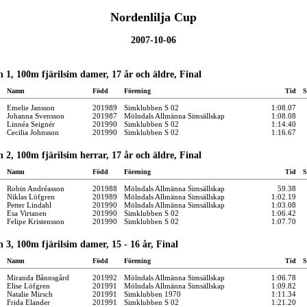
Nordenlilja Cup
2007-10-06
 1, 100m fjärilsim damer, 17 år och äldre, Final
Namn
Född
Förening
Tid
S
Emelie Jansson
201989
Simklubben S 02
1:08.07
Johanna Svensson
201987
Mölndals Allmänna Simsällskap
1:08.08
Linnéa Seignér
201990
Simklubben S 02
1:14.40
Cecilia Johnsson
201990
Simklubben S 02
1:16.67
 2, 100m fjärilsim herrar, 17 år och äldre, Final
Namn
Född
Förening
Tid
S
Robin Andréasson
201988
Mölndals Allmänna Simsällskap
59.38
Niklas Löfgren
201989
Mölndals Allmänna Simsällskap
1:02.19
Petter Lindahl
201990
Mölndals Allmänna Simsällskap
1:03.08
Esa Virtanen
201990
Simklubben S 02
1:06.42
Felipe Kristensson
201990
Simklubben S 02
1:07.70
 3, 100m fjärilsim damer, 15 - 16 år, Final
Namn
Född
Förening
Tid
S
Miranda Bånnsgård
201992
Mölndals Allmänna Simsällskap
1:06.78
Elise Löfgren
201991
Mölndals Allmänna Simsällskap
1:09.82
Natalie Mirsch
201991
Simklubben 1970
1:11.34
Frida Elander
201991
Simklubben S 02
1:21.20