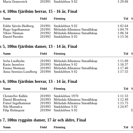
Maria Oesterreich
201991
Simklubben S 02
1:29.06
 4, 100m fjärilsim herrar, 15 - 16 år, Final
Namn
Född
Förening
Tid
S
Eddie Sjörén-Hedberg
201991
Simklubben S 02
1:02.64
Hugo Ingelhammar
201991
Mölndals Allmänna Simsällskap
1:04.79
Viktor Näsman
201992
Mölndals Allmänna Simsällskap
1:06.34
Daniel Paredes
201992
Simklubben S 02
1:15.56
 5, 100m fjärilsim damer, 13 - 14 år, Final
Namn
Född
Förening
Tid
S
Sofia Lindholm
201993
Mölndals Allmänna Simsällskap
1:11.69
Karin Jarenfors
201993
Simklubben S 02
1:16.37
Emma Westman
201993
Mölndals Allmänna Simsällskap
1:17.46
Anna Sirenius-Lundberg
201994
Simklubben S 02
1:17.55
 6, 100m fjärilsim herrar, 13 - 14 år, Final
Namn
Född
Förening
Tid
S
Christoffer Källén
201993
Simklubben 1970
1:11.53
Daniel Blomberg
201993
Mölndals Allmänna Simsällskap
1:12.49
Fritiof Ingelhammar
201993
Mölndals Allmänna Simsällskap
1:15.75
Nils Montalva
201993
Simklubben S 02
1:24.97
Filip Holmquist
201994
Simklubben S 02
 7, 100m ryggsim damer, 17 år och äldre, Final
Namn
Född
Förening
Tid
S