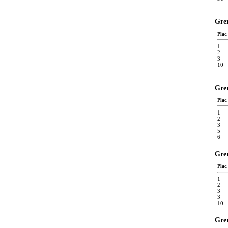
Gren
Plac.
1
2
3
10
Gren
Plac.
1
2
3
5
6
Gren
Plac.
1
2
3
3
10
Gren