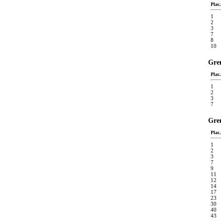
Plac.
1
2
3
7
8
10
Gren
Plac.
1
2
3
7
Gren
Plac.
1
2
3
7
9
11
12
14
17
23
30
40
43