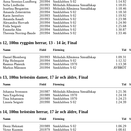
Anna Sirenius-Lundberg
201994
Simklubben S 02
1:14.92
Sofia Lindholm
201993
Mölndals Allmänna Simsällskap
1:18.05
Josefina Bergström
201993
Mölndals Allmänna Simsällskap
1:18.46
Amanda Zetterström
201994
Simklubben S 02
1:18.50
Karin Jarenfors
201993
Simklubben S 02
1:19.92
Amanda Assadi
201993
Simklubben S 02
1:23.98
Alexandra Horvath
201994
Simklubben S 02
1:24.90
Frida Seignér
201994
Simklubben S 02
1:25.68
Emmelie Alm
201994
Simklubben S 02
1:30.87
Theresia Norring-Baude
201994
Simklubben S 02
1:33.46
 12, 100m ryggsim herrar, 13 - 14 år, Final
Namn
Född
Förening
Tid
S
Daniel Blomberg
201993
Mölndals Allmänna Simsällskap
1:09.31
Filip Holmquist
201994
Simklubben S 02
1:12.32
Rasmus Platenik
201993
Simklubben 1970
1:13.38
Markus Månsson
201994
Simklubben S 02
AVBRÖT
 13, 100m bröstsim damer, 17 år och äldre, Final
Namn
Född
Förening
Tid
S
Johanna Svensson
201987
Mölndals Allmänna Simsällskap
1:21.36
Sara Engebring
201989
Simklubben 1970
1:24.18
Tina Johansson
201989
Simklubben 1970
1:24.23
Linnéa Seignér
201990
Simklubben S 02
1:24.39
 14, 100m bröstsim herrar, 17 år och äldre, Final
Namn
Född
Förening
Tid
S
Deniz Hekmati
201989
Simklubben S 02
1:06.29
Victor Kuzmin
201979
Simklubben S 02
1:08.61