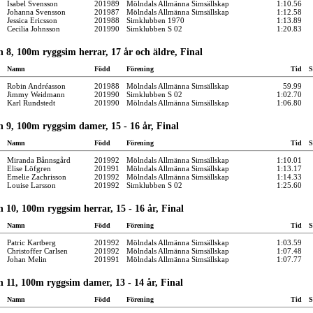
Isabel Svensson
201989
Mölndals Allmänna Simsällskap
1:10.56
Johanna Svensson
201987
Mölndals Allmänna Simsällskap
1:12.58
Jessica Ericsson
201988
Simklubben 1970
1:13.89
Cecilia Johnsson
201990
Simklubben S 02
1:20.83
 8, 100m ryggsim herrar, 17 år och äldre, Final
Namn
Född
Förening
Tid
S
Robin Andréasson
201988
Mölndals Allmänna Simsällskap
59.99
Jimmy Weidmann
201990
Simklubben S 02
1:02.70
Karl Rundstedt
201990
Mölndals Allmänna Simsällskap
1:06.80
 9, 100m ryggsim damer, 15 - 16 år, Final
Namn
Född
Förening
Tid
S
Miranda Bånnsgård
201992
Mölndals Allmänna Simsällskap
1:10.01
Elise Löfgren
201991
Mölndals Allmänna Simsällskap
1:13.17
Emelie Zachrisson
201992
Mölndals Allmänna Simsällskap
1:14.33
Louise Larsson
201992
Simklubben S 02
1:25.60
 10, 100m ryggsim herrar, 15 - 16 år, Final
Namn
Född
Förening
Tid
S
Patric Kartberg
201992
Mölndals Allmänna Simsällskap
1:03.59
Christoffer Carlsen
201992
Mölndals Allmänna Simsällskap
1:07.48
Johan Melin
201991
Mölndals Allmänna Simsällskap
1:07.77
 11, 100m ryggsim damer, 13 - 14 år, Final
Namn
Född
Förening
Tid
S