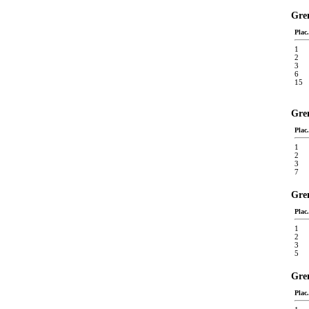
Gren
Plac.
1
2
3
6
15
Gren
Plac.
1
2
3
7
Gren
Plac.
1
2
3
5
Gren
Plac.