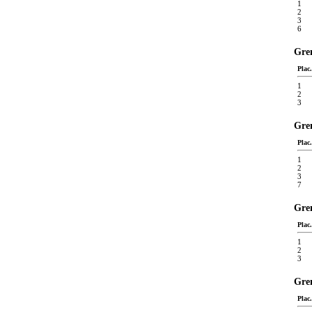
1
2
3
6
Gren
Plac.
1
2
3
Gren
Plac.
1
2
3
7
Gren
Plac.
1
2
3
Gren
Plac.