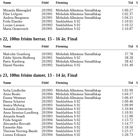
Namn
Född
Förening
Tid
S
Miranda Bånnsgård
201992
Mölndals Allmänna Simsällskap
1:00.27
Elise Löfgren
201991
Mölndals Allmänna Simsällskap
1:02.37
Andrea Bengtsson
201991
Mölndals Allmänna Simsällskap
1:04.21
Frida Elander
201991
Simklubben S 02
1:10.01
Louise Larsson
201992
Simklubben S 02
1:10.52
Maria Oesterreich
201991
Simklubben S 02
1:10.87
 22, 100m frisim herrar, 15 - 16 år, Final
Namn
Född
Förening
Tid
S
Malcolm Granberg
201992
Mölndals Allmänna Simsällskap
57.78
Eddie Sjörén-Hedberg
201991
Simklubben S 02
58.28
Patric Kartberg
201992
Mölndals Allmänna Simsällskap
58.42
Daniel Paredes
201992
Simklubben S 02
1:01.49
 23, 100m frisim damer, 13 - 14 år, Final
Namn
Född
Förening
Tid
S
Sofia Lindholm
201993
Mölndals Allmänna Simsällskap
1:02.99
Anna Rosén
201994
Mölndals Allmänna Simsällskap
1:04.17
Emma Westman
201993
Mölndals Allmänna Simsällskap
1:06.43
Hanna Schariot
201993
Simklubben S 02
1:09.46
Jessica Moberg
201993
Simklubben S 02
1:09.99
Amanda Zetterström
201994
Simklubben S 02
1:10.84
Anna Sirenius-Lundberg
201994
Simklubben S 02
1:10.91
Amanda Assadi
201993
Simklubben S 02
1:12.98
Frida Seignér
201994
Simklubben S 02
1:13.72
Alexandra Horvath
201994
Simklubben S 02
1:14.77
Emmelie Alm
201994
Simklubben S 02
1:18.50
Theresia Norring-Baude
201994
Simklubben S 02
1:25.17
Linnea Eriksson
201994
Simklubben S 02
1:26.73