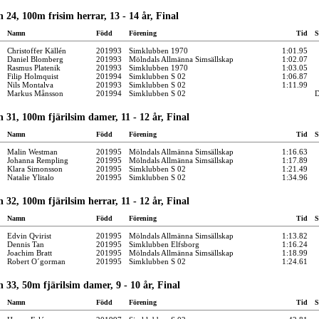
 24, 100m frisim herrar, 13 - 14 år, Final
Namn
Född
Förening
Tid
S
Christoffer Källén
201993
Simklubben 1970
1:01.95
Daniel Blomberg
201993
Mölndals Allmänna Simsällskap
1:02.07
Rasmus Platenik
201993
Simklubben 1970
1:03.05
Filip Holmquist
201994
Simklubben S 02
1:06.87
Nils Montalva
201993
Simklubben S 02
1:11.99
Markus Månsson
201994
Simklubben S 02
 31, 100m fjärilsim damer, 11 - 12 år, Final
Namn
Född
Förening
Tid
S
Malin Westman
201995
Mölndals Allmänna Simsällskap
1:16.63
Johanna Rempling
201995
Mölndals Allmänna Simsällskap
1:17.89
Klara Simonsson
201995
Simklubben S 02
1:21.49
Natalie Ylitalo
201995
Simklubben S 02
1:34.96
 32, 100m fjärilsim herrar, 11 - 12 år, Final
Namn
Född
Förening
Tid
S
Edvin Qvirist
201995
Mölndals Allmänna Simsällskap
1:13.82
Dennis Tan
201995
Simklubben Elfsborg
1:16.24
Joachim Bratt
201995
Mölndals Allmänna Simsällskap
1:18.99
Robert O´gorman
201995
Simklubben S 02
1:24.61
 33, 50m fjärilsim damer, 9 - 10 år, Final
Namn
Född
Förening
Tid
S