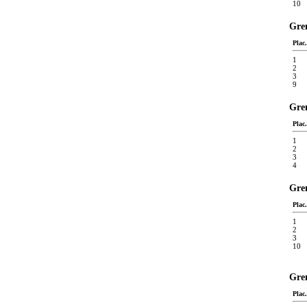
10
Gren
Plac.
1
2
3
9
Gren
Plac.
1
2
3
4
Gren
Plac.
1
2
3
10
Gren
Plac.