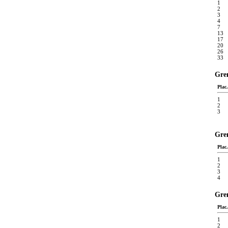
1
2
3
4
7
13
17
20
26
33
Gren
Plac.
1
2
3
Gren
Plac.
1
2
3
4
Gren
Plac.
1
2