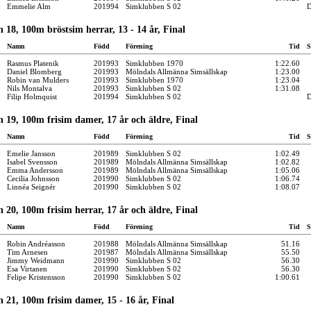
Emmelie Alm
201994
Simklubben S 02
 18, 100m bröstsim herrar, 13 - 14 år, Final
Namn
Född
Förening
Tid
S
Rasmus Platenik
201993
Simklubben 1970
1:22.60
Daniel Blomberg
201993
Mölndals Allmänna Simsällskap
1:23.00
Robin van Mulders
201993
Simklubben 1970
1:23.04
Nils Montalva
201993
Simklubben S 02
1:31.08
Filip Holmquist
201994
Simklubben S 02
 19, 100m frisim damer, 17 år och äldre, Final
Namn
Född
Förening
Tid
S
Emelie Jansson
201989
Simklubben S 02
1:02.49
Isabel Svensson
201989
Mölndals Allmänna Simsällskap
1:02.82
Emma Andersson
201989
Mölndals Allmänna Simsällskap
1:05.06
Cecilia Johnsson
201990
Simklubben S 02
1:06.74
Linnéa Seignér
201990
Simklubben S 02
1:08.07
 20, 100m frisim herrar, 17 år och äldre, Final
Namn
Född
Förening
Tid
S
Robin Andréasson
201988
Mölndals Allmänna Simsällskap
51.16
Tim Arnesen
201987
Mölndals Allmänna Simsällskap
55.50
Jimmy Weidmann
201990
Simklubben S 02
56.30
Esa Virtanen
201990
Simklubben S 02
56.30
Felipe Kristensson
201990
Simklubben S 02
1:00.61
 21, 100m frisim damer, 15 - 16 år, Final