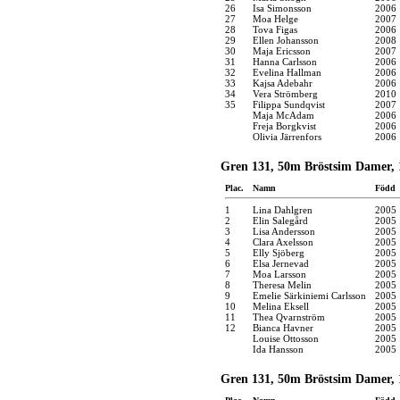
26
Isa Simonsson
2006
27
Moa Helge
2007
28
Tova Figas
2006
29
Ellen Johansson
2008
30
Maja Ericsson
2007
31
Hanna Carlsson
2006
32
Evelina Hallman
2006
33
Kajsa Adebahr
2006
34
Vera Strömberg
2010
35
Filippa Sundqvist
2007
Maja McAdam
2006
Freja Borgkvist
2006
Olivia Järrenfors
2006
Gren 131, 50m Bröstsim Damer, 
Plac.
Namn
Född
1
Lina Dahlgren
2005
2
Elin Salegård
2005
3
Lisa Andersson
2005
4
Clara Axelsson
2005
5
Elly Sjöberg
2005
6
Elsa Jernevad
2005
7
Moa Larsson
2005
8
Theresa Melin
2005
9
Emelie Särkiniemi Carlsson
2005
10
Melina Eksell
2005
11
Thea Qvarnström
2005
12
Bianca Havner
2005
Louise Ottosson
2005
Ida Hansson
2005
Gren 131, 50m Bröstsim Damer, 