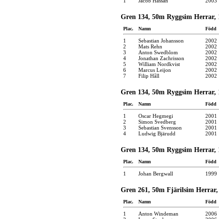
1
Jacob Hassan
2003
Gren 134, 50m Ryggsim Herrar, 
Plac.
Namn
Född
1
Sebastian Johansson
2002
2
Mats Rehn
2002
3
Anton Swedblom
2002
4
Jonathan Zachrisson
2002
5
William Nordkvist
2002
6
Marcus Leijon
2002
7
Filip Håll
2002
Gren 134, 50m Ryggsim Herrar, 1
Plac.
Namn
Född
1
Oscar Hegmegi
2001
2
Simon Svedberg
2001
3
Sebastian Svensson
2001
4
Ludwig Bjärudd
2001
Gren 134, 50m Ryggsim Herrar, 1
Plac.
Namn
Född
1
Johan Bergwall
1999
Gren 261, 50m Fjärilsim Herrar,
Plac.
Namn
Född
1
Anton Windeman
2006