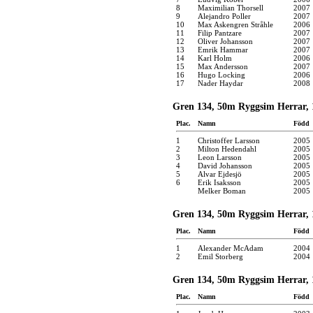
8
Maximilian Thorsell
2007
9
Alejandro Poller
2007
10
Max Askengren Stråhle
2006
11
Filip Pantzare
2007
12
Oliver Johansson
2007
13
Emrik Hammar
2007
14
Karl Holm
2006
15
Max Andersson
2007
16
Hugo Locking
2006
17
Nader Haydar
2008
Gren 134, 50m Ryggsim Herrar, 
Plac.
Namn
Född
1
Christoffer Larsson
2005
2
Milton Hedendahl
2005
3
Leon Larsson
2005
4
David Johansson
2005
5
Alvar Ejdesjö
2005
6
Erik Isaksson
2005
Melker Boman
2005
Gren 134, 50m Ryggsim Herrar, 
Plac.
Namn
Född
1
Alexander McAdam
2004
2
Emil Storberg
2004
Gren 134, 50m Ryggsim Herrar, 
Plac.
Namn
Född