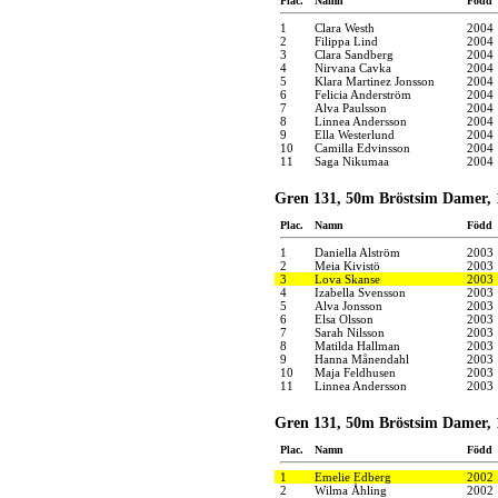
Plac.
Namn
Född
1
Clara Westh
2004
2
Filippa Lind
2004
3
Clara Sandberg
2004
4
Nirvana Cavka
2004
5
Klara Martinez Jonsson
2004
6
Felicia Anderström
2004
7
Alva Paulsson
2004
8
Linnea Andersson
2004
9
Ella Westerlund
2004
10
Camilla Edvinsson
2004
11
Saga Nikumaa
2004
Gren 131, 50m Bröstsim Damer, 
Plac.
Namn
Född
1
Daniella Alström
2003
2
Meia Kivistö
2003
3
Lova Skanse
2003
4
Izabella Svensson
2003
5
Alva Jonsson
2003
6
Elsa Olsson
2003
7
Sarah Nilsson
2003
8
Matilda Hallman
2003
9
Hanna Månendahl
2003
10
Maja Feldhusen
2003
11
Linnea Andersson
2003
Gren 131, 50m Bröstsim Damer, 
Plac.
Namn
Född
1
Emelie Edberg
2002
2
Wilma Åhling
2002