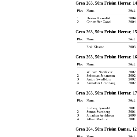
Gren 263, 50m Frisim Herrar, 14
Plac.
Namn
Född
1
Hektor Kvarnlöf
2004
2
Christoffer Good
2004
Gren 263, 50m Frisim Herrar, 15
Plac.
Namn
Född
1
Erik Klasson
2003
Gren 263, 50m Frisim Herrar, 16
Plac.
Namn
Född
1
William Nordkvist
2002
2
Sebastian Johansson
2002
3
Anton Swedblom
2002
4
Kristoffer Grönhaug
2002
Gren 263, 50m Frisim Herrar, 17 
Plac.
Namn
Född
1
Ludwig Bjärudd
2001
2
Simon Svedberg
2001
3
Jonathan Arvidsson
2000
4
Albert Madurel
2001
Gren 264, 50m Frisim Damer, 12
Plac.
Namn
Född