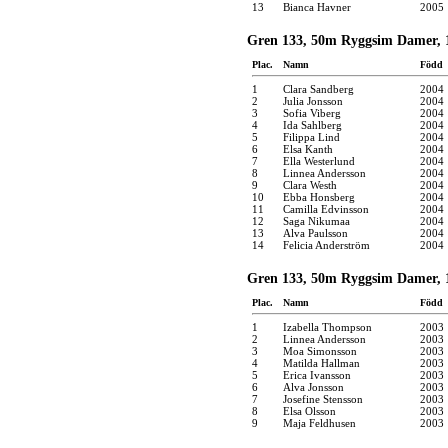
13
Bianca Havner
2005
Gren 133, 50m Ryggsim Damer, 
Plac.
Namn
Född
1
Clara Sandberg
2004
2
Julia Jonsson
2004
3
Sofia Viberg
2004
4
Ida Sahlberg
2004
5
Filippa Lind
2004
6
Elsa Kanth
2004
7
Ella Westerlund
2004
8
Linnea Andersson
2004
9
Clara Westh
2004
10
Ebba Honsberg
2004
11
Camilla Edvinsson
2004
12
Saga Nikumaa
2004
13
Alva Paulsson
2004
14
Felicia Anderström
2004
Gren 133, 50m Ryggsim Damer, 
Plac.
Namn
Född
1
Izabella Thompson
2003
2
Linnea Andersson
2003
3
Moa Simonsson
2003
4
Matilda Hallman
2003
5
Erica Ivansson
2003
6
Alva Jonsson
2003
7
Josefine Stensson
2003
8
Elsa Olsson
2003
9
Maja Feldhusen
2003