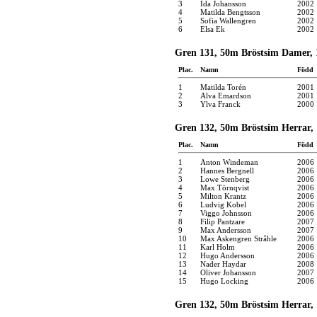
3
Ida Johansson
2002
4
Matilda Bengtsson
2002
5
Sofia Wallengren
2002
6
Elsa Ek
2002
Gren 131, 50m Bröstsim Damer, 1
Plac.
Namn
Född
1
Matilda Torén
2001
2
Alva Emardson
2001
3
Ylva Franck
2000
Gren 132, 50m Bröstsim Herrar, 
Plac.
Namn
Född
1
Anton Windeman
2006
2
Hannes Bergnell
2006
3
Lowe Stenberg
2006
4
Max Törnqvist
2006
5
Milton Krantz
2006
6
Ludvig Kobel
2006
7
Viggo Johnsson
2006
8
Filip Pantzare
2007
9
Max Andersson
2007
10
Max Askengren Stråhle
2006
11
Karl Holm
2006
12
Hugo Andersson
2006
13
Nader Haydar
2008
14
Oliver Johansson
2007
15
Hugo Locking
2006
Gren 132, 50m Bröstsim Herrar, 