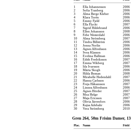
1
Ella Johannesson
2006
2
Sofia Tranberg
2006
3
Alma Berge Kleber
2006
4
Klara Torén
2006
5
Emmy Fjeld
2006
6
Ella Flyckt
2007
7
Sigrid Hildebrand
2006
8
Ellen Johansson
2008
9
Febe Westerdahl
2006
10
Alma Strömberg
2007
11
Tindra Billström
2006
12
Jonna Norlin
2006
13
Agnes Alfredsson
2006
14
Svea Klasson
2006
15
Evelina Hallman
2006
16
Edith Fredriksson
2007
17
Emma Wikberg
2007
18
Ida Ivarsson
2006
19
Märta Skogh
2006
20
Hilda Boman
2008
21
Mirabelle Hedendahl
2007
22
Hanna Carlsson
2006
23
Freja Håkansson
2007
24
Linnea Alfredsson
2006
25
Agnes Hörder
2007
26
Moa Helge
2007
27
Maja Ericsson
2007
28
Olivia Järrenfors
2006
29
Kajsa Adebahr
2006
30
Vera Strömberg
2010
Gren 264, 50m Frisim Damer, 13
Plac.
Namn
Född