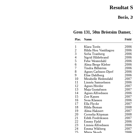
Resultat 
Borås, 2
Gren 131, 50m Bröstsim Damer, 
Plac.
Namn
Född
1
Klara Torén
2006
2
Hilda Hou Vasiiliagou
2006
3
Sofia Tranberg
2006
4
Sigrid Hildebrand
2006
5
Febe Westerdahl
2006
6
Alma Berge Kleber
2006
7
Tindra Billström
2006
8
Agnes Carlsson-Djerf
2006
9
Elise Dahlberg
2006
10
Mirabelle Hedendahl
2007
11
Linnéa Samuelsson
2006
12
Agnes Hörder
2007
13
Maja Gustafsson
2007
14
Agnes Alfredsson
2006
15
Zoe Kanen
2007
16
Svea Klasson
2006
17
Ella Flyckt
2007
18
Hilda Boman
2008
19
Alma Haknert
2007
20
Cornelia Köpman
2008
21
Edith Fredriksson
2007
22
Emmy Fjeld
2006
23
Linnea Alfredsson
2006
24
Emma Wikberg
2007
25
Märta Skogh
2006