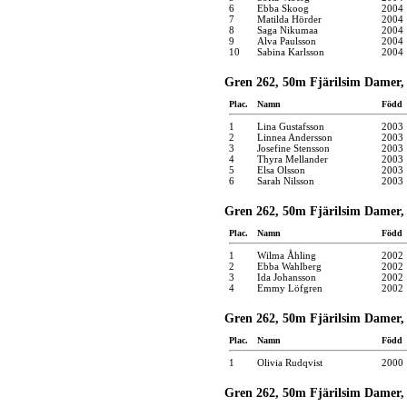
6
Ebba Skoog
2004
7
Matilda Hörder
2004
8
Saga Nikumaa
2004
9
Alva Paulsson
2004
10
Sabina Karlsson
2004
Gren 262, 50m Fjärilsim Damer, 
Plac.
Namn
Född
1
Lina Gustafsson
2003
2
Linnea Andersson
2003
3
Josefine Stensson
2003
4
Thyra Mellander
2003
5
Elsa Olsson
2003
6
Sarah Nilsson
2003
Gren 262, 50m Fjärilsim Damer, 
Plac.
Namn
Född
1
Wilma Åhling
2002
2
Ebba Wahlberg
2002
3
Ida Johansson
2002
4
Emmy Löfgren
2002
Gren 262, 50m Fjärilsim Damer, 
Plac.
Namn
Född
1
Olivia Rudqvist
2000
Gren 262, 50m Fjärilsim Damer, 