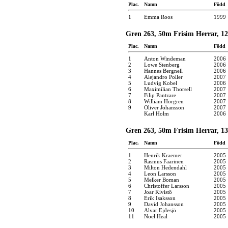
Plac.
Namn
Född
1
Emma Roos
1999
Gren 263, 50m Frisim Herrar, 12
Plac.
Namn
Född
1
Anton Windeman
2006
2
Lowe Stenberg
2006
3
Hannes Bergnell
2006
4
Alejandro Poller
2007
5
Ludvig Kobel
2006
6
Maximilian Thorsell
2007
7
Filip Pantzare
2007
8
William Hörgren
2007
9
Oliver Johansson
2007
Karl Holm
2006
Gren 263, 50m Frisim Herrar, 13
Plac.
Namn
Född
1
Henrik Kraemer
2005
2
Rasmus Faarinen
2005
3
Milton Hedendahl
2005
4
Leon Larsson
2005
5
Melker Boman
2005
6
Christoffer Larsson
2005
7
Joar Kivistö
2005
8
Erik Isaksson
2005
9
David Johansson
2005
10
Alvar Ejdesjö
2005
11
Noel Heal
2005