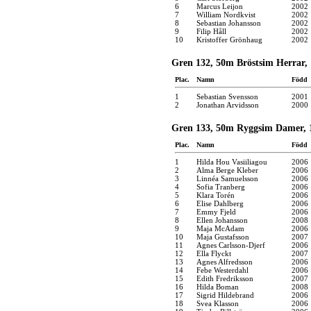
6
Marcus Leijon
2002
7
William Nordkvist
2002
8
Sebastian Johansson
2002
9
Filip Håll
2002
10
Kristoffer Grönhaug
2002
Gren 132, 50m Bröstsim Herrar, 1
Plac.
Namn
Född
1
Sebastian Svensson
2001
2
Jonathan Arvidsson
2000
Gren 133, 50m Ryggsim Damer, 1
Plac.
Namn
Född
1
Hilda Hou Vasiiliagou
2006
2
Alma Berge Kleber
2006
3
Linnéa Samuelsson
2006
4
Sofia Tranberg
2006
5
Klara Torén
2006
6
Elise Dahlberg
2006
7
Emmy Fjeld
2006
8
Ellen Johansson
2008
9
Maja McAdam
2006
10
Maja Gustafsson
2007
11
Agnes Carlsson-Djerf
2006
12
Ella Flyckt
2007
13
Agnes Alfredsson
2006
14
Febe Westerdahl
2006
15
Edith Fredriksson
2007
16
Hilda Boman
2008
17
Sigrid Hildebrand
2006
18
Svea Klasson
2006