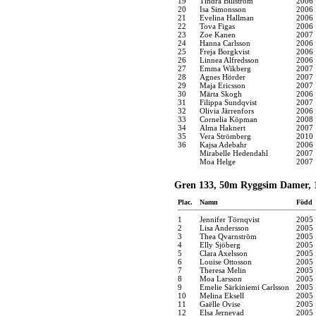
19
Tindra Billström
2006
20
Isa Simonsson
2006
21
Evelina Hallman
2006
22
Tova Figas
2006
23
Zoe Kanen
2007
24
Hanna Carlsson
2006
25
Freja Borgkvist
2006
26
Linnea Alfredsson
2006
27
Emma Wikberg
2007
28
Agnes Hörder
2007
29
Maja Ericsson
2007
30
Märta Skogh
2006
31
Filippa Sundqvist
2007
32
Olivia Järrenfors
2006
33
Cornelia Köpman
2008
34
Alma Haknert
2007
35
Vera Strömberg
2010
36
Kajsa Adebahr
2006
Mirabelle Hedendahl
2007
Moa Helge
2007
Gren 133, 50m Ryggsim Damer, 
Plac.
Namn
Född
1
Jennifer Törnqvist
2005
2
Lisa Andersson
2005
3
Thea Qvarnström
2005
4
Elly Sjöberg
2005
5
Clara Axelsson
2005
6
Louise Ottosson
2005
7
Theresa Melin
2005
8
Moa Larsson
2005
9
Emelie Särkiniemi Carlsson
2005
10
Melina Eksell
2005
11
Gaëlle Ovise
2005
12
Elsa Jernevad
2005