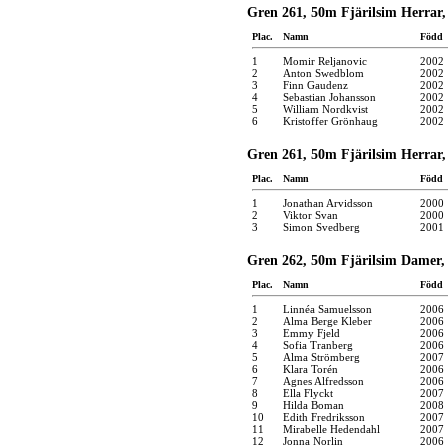
Gren 261, 50m Fjärilsim Herrar,
Plac.
Namn
Född
1
Momir Reljanovic
2002
2
Anton Swedblom
2002
3
Finn Gaudenz
2002
4
Sebastian Johansson
2002
5
William Nordkvist
2002
6
Kristoffer Grönhaug
2002
Gren 261, 50m Fjärilsim Herrar, 
Plac.
Namn
Född
1
Jonathan Arvidsson
2000
2
Viktor Svan
2000
3
Simon Svedberg
2001
Gren 262, 50m Fjärilsim Damer, 
Plac.
Namn
Född
1
Linnéa Samuelsson
2006
2
Alma Berge Kleber
2006
3
Emmy Fjeld
2006
4
Sofia Tranberg
2006
5
Alma Strömberg
2007
6
Klara Torén
2006
7
Agnes Alfredsson
2006
8
Ella Flyckt
2007
9
Hilda Boman
2008
10
Edith Fredriksson
2007
11
Mirabelle Hedendahl
2007
12
Jonna Norlin
2006