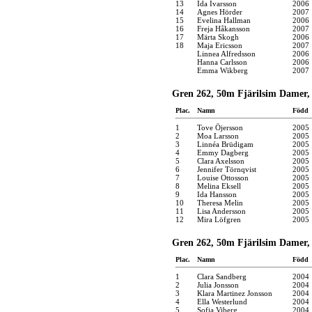
13
Ida Ivarsson
2006
14
Agnes Hörder
2007
15
Evelina Hallman
2006
16
Freja Håkansson
2007
17
Märta Skogh
2006
18
Maja Ericsson
2007
Linnea Alfredsson
2006
Hanna Carlsson
2006
Emma Wikberg
2007
Gren 262, 50m Fjärilsim Damer, 
Plac.
Namn
Född
1
Tove Öjersson
2005
2
Moa Larsson
2005
3
Linnéa Brüdigam
2005
4
Emmy Dagberg
2005
5
Clara Axelsson
2005
6
Jennifer Törnqvist
2005
7
Louise Ottosson
2005
8
Melina Eksell
2005
9
Ida Hansson
2005
10
Theresa Melin
2005
11
Lisa Andersson
2005
12
Mira Löfgren
2005
Gren 262, 50m Fjärilsim Damer, 
Plac.
Namn
Född
1
Clara Sandberg
2004
2
Julia Jonsson
2004
3
Klara Martinez Jonsson
2004
4
Ella Westerlund
2004
5
Sofia Viberg
2004