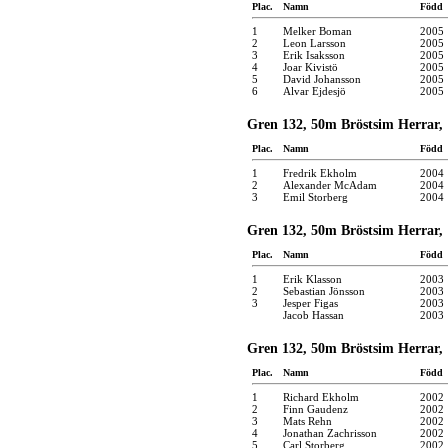
Plac.
Namn
Född
1
Melker Boman
2005
2
Leon Larsson
2005
3
Erik Isaksson
2005
4
Joar Kivistö
2005
5
David Johansson
2005
6
Alvar Ejdesjö
2005
Gren 132, 50m Bröstsim Herrar, 
Plac.
Namn
Född
1
Fredrik Ekholm
2004
2
Alexander McAdam
2004
3
Emil Storberg
2004
Gren 132, 50m Bröstsim Herrar, 
Plac.
Namn
Född
1
Erik Klasson
2003
2
Sebastian Jönsson
2003
3
Jesper Figas
2003
Jacob Hassan
2003
Gren 132, 50m Bröstsim Herrar, 
Plac.
Namn
Född
1
Richard Ekholm
2002
2
Finn Gaudenz
2002
3
Mats Rehn
2002
4
Jonathan Zachrisson
2002
5
Carl Storberg
2002