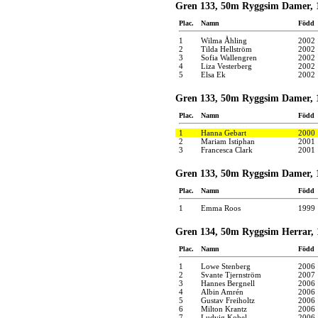
Gren 133, 50m Ryggsim Damer, 
Plac.
Namn
Född
1
Wilma Åhling
2002
2
Tilda Hellström
2002
3
Sofia Wallengren
2002
4
Liza Vesterberg
2002
5
Elsa Ek
2002
Gren 133, 50m Ryggsim Damer, 1
Plac.
Namn
Född
1
Hanna Gebart
2000
2
Mariam Istiphan
2001
3
Francesca Clark
2001
Gren 133, 50m Ryggsim Damer, 1
Plac.
Namn
Född
1
Emma Roos
1999
Gren 134, 50m Ryggsim Herrar, 
Plac.
Namn
Född
1
Lowe Stenberg
2006
2
Svante Tjernström
2007
3
Hannes Bergnell
2006
4
Albin Amrén
2006
5
Gustav Freiholtz
2006
6
Milton Krantz
2006
7
Ludvig Kobel
2006