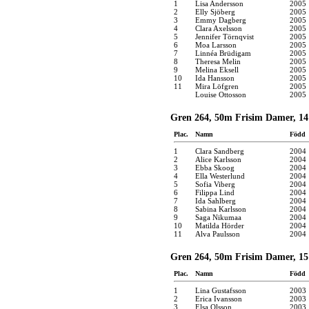
1
Lisa Andersson
2005
2
Elly Sjöberg
2005
3
Emmy Dagberg
2005
4
Clara Axelsson
2005
5
Jennifer Törnqvist
2005
6
Moa Larsson
2005
7
Linnéa Brüdigam
2005
8
Theresa Melin
2005
9
Melina Eksell
2005
10
Ida Hansson
2005
11
Mira Löfgren
2005
Louise Ottosson
2005
Gren 264, 50m Frisim Damer, 14
Plac.
Namn
Född
1
Clara Sandberg
2004
2
Alice Karlsson
2004
3
Ebba Skoog
2004
4
Ella Westerlund
2004
5
Sofia Viberg
2004
6
Filippa Lind
2004
7
Ida Sahlberg
2004
8
Sabina Karlsson
2004
9
Saga Nikumaa
2004
10
Matilda Hörder
2004
11
Alva Paulsson
2004
Gren 264, 50m Frisim Damer, 15
Plac.
Namn
Född
1
Lina Gustafsson
2003
2
Erica Ivansson
2003
3
Elsa Olsson
2003