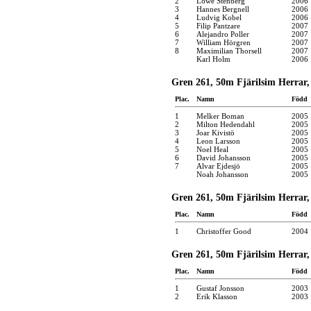
2
Lowe Stenberg
2006
3
Hannes Bergnell
2006
4
Ludvig Kobel
2006
5
Filip Pantzare
2007
6
Alejandro Poller
2007
7
William Hörgren
2007
8
Maximilian Thorsell
2007
Karl Holm
2006
Gren 261, 50m Fjärilsim Herrar,
Plac.
Namn
Född
1
Melker Boman
2005
2
Milton Hedendahl
2005
3
Joar Kivistö
2005
4
Leon Larsson
2005
5
Noel Heal
2005
6
David Johansson
2005
7
Alvar Ejdesjö
2005
Noah Johansson
2005
Gren 261, 50m Fjärilsim Herrar,
Plac.
Namn
Född
1
Christoffer Good
2004
Gren 261, 50m Fjärilsim Herrar,
Plac.
Namn
Född
1
Gustaf Jonsson
2003
2
Erik Klasson
2003