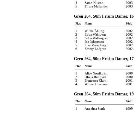
4
Sarah Nilsson
2003
5
Thyra Mellander
2003
Gren 264, 50m Frisim Damer, 16
Plac.
Namn
Född
1
Wilma Åhling
2002
2
Ebba Wahlberg
2002
3
Sofia Wallengren
2002
4
Ida Johansson
2002
5
Liza Vesterberg
2002
6
Emmy Löfgren
2002
Gren 264, 50m Frisim Damer, 17 
Plac.
Namn
Född
1
Alice Nordkvist
2000
2
Olivia Rudqvist
2000
3
Francesca Clark
2001
4
Wilma Johansson
2001
Gren 264, 50m Frisim Damer, 19 
Plac.
Namn
Född
1
Angelica Stark
1999