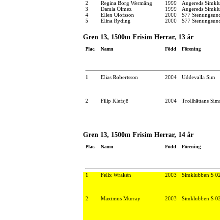
2
Regina Borg Wermäng
1999
Angereds Simkl
3
Damla Ölmez
1999
Angereds Simkl
4
Ellen Olofsson
2000
S77 Stenungsun
5
Elina Ryding
2000
S77 Stenungsun
Gren 13, 1500m Frisim Herrar, 13 år
Plac.
Namn
Född
Förening
1
Elias Robertsson
2004
Uddevalla Sim
2
Filip Klefsjö
2004
Trollhättans Sim
Gren 13, 1500m Frisim Herrar, 14 år
Plac.
Namn
Född
Förening
1
Felix Wrakén
2003
Simklubben S 0
2
Maximus Murray
2003
Simklubben S 0