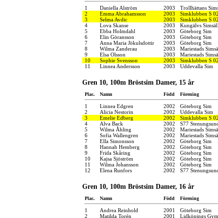
1
Daniella Alström
2003
Trollhättans Sim
2
Emma Abrahamsson
2003
Simklubben S 0
3
Selma Avdic
2003
Simklubben S 0
4
Lova Skanse
2003
Kungälvs Simsäl
5
Ebba Holmdahl
2003
Göteborg Sim
6
Elin Göransson
2003
Göteborg Sim
7
Anna Maria Jökulsdottir
2003
Göteborg Sim
8
Wilma Zanderau
2003
Mariestads Simsä
9
Elsa Olsson
2003
Mariestads Simsä
10
Sophie Svensson
2003
Simklubben S 0
11
Linnea Andersson
2003
Uddevalla Sim
Gren 10, 100m Bröstsim Damer, 15 år
Plac.
Namn
Född
Förening
1
Linnea Edgren
2002
Göteborg Sim
2
Alicia Nestorin
2002
Uddevalla Sim
3
Emelie Edberg
2002
Simklubben S 0
4
Alva Back
2002
S77 Stenungsun
5
Wilma Åhling
2002
Mariestads Simsä
6
Sofia Wallengren
2002
Mariestads Simsä
7
Ella Simonsson
2002
Göteborg Sim
8
Hannah Hemberg
2002
Göteborg Sim
9
Frida Skåring
2002
Göteborg Sim
10
Kajsa Sjöström
2002
Göteborg Sim
11
Wilma Johansson
2002
Göteborg Sim
12
Elena Runfors
2002
S77 Stenungsun
Gren 10, 100m Bröstsim Damer, 16 år
Plac.
Namn
Född
Förening
1
Andrea Reinhold
2001
Göteborg Sim
2
Matilda Torén
2001
Lidköpings Gymn