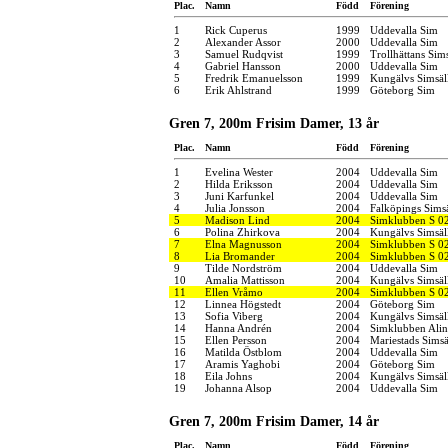
Plac.
Namn
Född
Förening
1
Rick Cuperus
1999
Uddevalla Sim
2
Alexander Assor
2000
Uddevalla Sim
3
Samuel Rudqvist
1999
Trollhättans Sim
4
Gabriel Hansson
2000
Uddevalla Sim
5
Fredrik Emanuelsson
1999
Kungälvs Simsäl
6
Erik Ahlstrand
1999
Göteborg Sim
Gren 7, 200m Frisim Damer, 13 år
Plac.
Namn
Född
Förening
1
Evelina Wester
2004
Uddevalla Sim
2
Hilda Eriksson
2004
Uddevalla Sim
3
Juni Karfunkel
2004
Uddevalla Sim
4
Julia Jonsson
2004
Falköpings Sims
5
Madison Lind
2004
Simklubben S 0
6
Polina Zhirkova
2004
Kungälvs Simsäl
7
Elna Magnusson
2004
Simklubben S 0
8
Lia Bromander
2004
Simklubben S 0
9
Tilde Nordström
2004
Uddevalla Sim
10
Amalia Mattisson
2004
Kungälvs Simsäl
11
Ellen Vråmo
2004
Simklubben S 0
12
Linnea Högstedt
2004
Göteborg Sim
13
Sofia Viberg
2004
Kungälvs Simsäl
14
Hanna Andrén
2004
Simklubben Alin
15
Ellen Persson
2004
Mariestads Simsä
16
Matilda Östblom
2004
Uddevalla Sim
17
Aramis Yaghobi
2004
Göteborg Sim
18
Eila Johns
2004
Kungälvs Simsäl
19
Johanna Alsop
2004
Uddevalla Sim
Gren 7, 200m Frisim Damer, 14 år
Plac.
Namn
Född
Förening