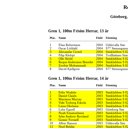
R
Göteborg,
Gren 1, 100m Frisim Herrar, 13 år
Plac.
Namn
Född
Förening
1
Elias Robertsson
2004
Uddevalla Sim
2
Oscar Löfdahl
2004
S77 Stenungsun
3
Alexandar Cicmil
2004
Simklubben S 0
4
Filip Klefsjö
2004
Trollhättans Sim
5
Olle Sköld
2004
Simklubben S 0
6
Roque Andersson Benedet
2004
Simklubben S 0
7
Zoobin Mohammadi
2004
Simklubben S 0
8
David Kjellgren
2004
S77 Stenungsun
Gren 1, 100m Frisim Herrar, 14 år
Plac.
Namn
Född
Förening
1
Felix Wrakén
2003
Simklubben S 0
2
Daniel Clasén
2003
Simklubben S 0
3
Maximus Murray
2003
Simklubben S 0
4
Vide Troberg Eskola
2003
Simklubben S 0
5
Linus Olofsson
2003
Simklubben S 0
6
Loke Egnell
2003
Göteborg Sim
7
Noah Emanuelsson
2003
Simklubben S 0
8
John Andrew Rowland
2003
Simklubben S 0
9
Gustav Forssell
2003
Simklubben S 0
10
Albin Hanson
2003
Uddevalla Sim
11
Noel Bohlin
2003
Simklubben S 0