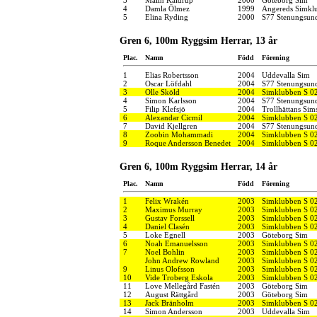
4
Damla Ölmez
1999
Angereds Simkl
5
Elina Ryding
2000
S77 Stenungsun
Gren 6, 100m Ryggsim Herrar, 13 år
Plac.
Namn
Född
Förening
1
Elias Robertsson
2004
Uddevalla Sim
2
Oscar Löfdahl
2004
S77 Stenungsun
3
Olle Sköld
2004
Simklubben S 0
4
Simon Karlsson
2004
S77 Stenungsun
5
Filip Klefsjö
2004
Trollhättans Sim
6
Alexandar Cicmil
2004
Simklubben S 0
7
David Kjellgren
2004
S77 Stenungsun
8
Zoobin Mohammadi
2004
Simklubben S 0
9
Roque Andersson Benedet
2004
Simklubben S 0
Gren 6, 100m Ryggsim Herrar, 14 år
Plac.
Namn
Född
Förening
1
Felix Wrakén
2003
Simklubben S 0
2
Maximus Murray
2003
Simklubben S 0
3
Gustav Forssell
2003
Simklubben S 0
4
Daniel Clasén
2003
Simklubben S 0
5
Loke Egnell
2003
Göteborg Sim
6
Noah Emanuelsson
2003
Simklubben S 0
7
Noel Bohlin
2003
Simklubben S 0
John Andrew Rowland
2003
Simklubben S 0
9
Linus Olofsson
2003
Simklubben S 0
10
Vide Troberg Eskola
2003
Simklubben S 0
11
Love Mellegård Fastén
2003
Göteborg Sim
12
August Rättgård
2003
Göteborg Sim
13
Jack Bränholm
2003
Simklubben S 0
14
Simon Andersson
2003
Uddevalla Sim