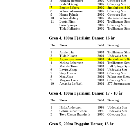
5
Hannah Hemberg
2002
Göteborg Sim
6
Frida Skåring
2002
Göteborg Sim
7
Emelie Edberg
2002
Simklubben S 0
8
Wilma Johansson
2002
Göteborg Sim
9
Hanna Palmér
2002
Göteborg Sim
10
Wilma Åhling
2002
Mariestads Simsä
11
Lupin Flink
2002
Trollhättans Sim
Sirin Sponga
2002
Göteborg Sim
Tilda Hellström
2002
Trollhättans Sim
Gren 4, 100m Fjärilsim Damer, 16 år
Plac.
Namn
Född
Förening
1
Annie Lätt
2001
Trollhättans Sim
2
Tilda Nilsson
2001
Uddevalla Sim
3
Agnes Svantesson
2001
Simklubben S 0
4
Melina Robertson
2001
Trollhättans Sim
5
Matilda Torén
2001
Lidköpings Gymn
6
Lovisa Alsop
2001
Uddevalla Sim
7
Sissy Olsson
2001
Göteborg Sim
8
Moa Alsiö
2001
Falköpings Sims
9
Megane Consil
2001
Göteborg Sim
10
Amanda Löfdahl
2001
S77 Stenungsun
Gren 4, 100m Fjärilsim Damer, 17 - 18 år
Plac.
Namn
Född
Förening
1
Hilda Andersson
1999
Uddevalla Sim
2
Gabriella Sanftleben
1999
Uddevalla Sim
3
Tove Olsson Brandtvik
2000
Göteborg Sim
Gren 5, 200m Ryggsim Damer, 13 år