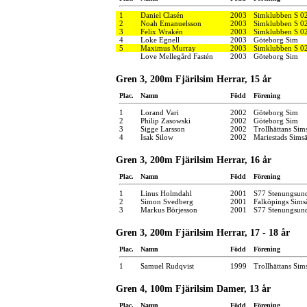
1
Daniel Clasén
2003
Simklubben S 0
2
Noah Emanuelsson
2003
Simklubben S 0
3
Felix Wrakén
2003
Simklubben S 0
4
Loke Egnell
2003
Göteborg Sim
5
Maximus Murray
2003
Simklubben S 0
Love Mellegård Fastén
2003
Göteborg Sim
Gren 3, 200m Fjärilsim Herrar, 15 år
Plac.
Namn
Född
Förening
1
Lorand Vari
2002
Göteborg Sim
2
Philip Zasowski
2002
Göteborg Sim
3
Sigge Larsson
2002
Trollhättans Sim
4
Isak Silow
2002
Mariestads Simsä
Gren 3, 200m Fjärilsim Herrar, 16 år
Plac.
Namn
Född
Förening
1
Linus Holmdahl
2001
S77 Stenungsun
2
Simon Svedberg
2001
Falköpings Sims
3
Markus Börjesson
2001
S77 Stenungsun
Gren 3, 200m Fjärilsim Herrar, 17 - 18 år
Plac.
Namn
Född
Förening
1
Samuel Rudqvist
1999
Trollhättans Sim
Gren 4, 100m Fjärilsim Damer, 13 år
Plac.
Namn
Född
Förening