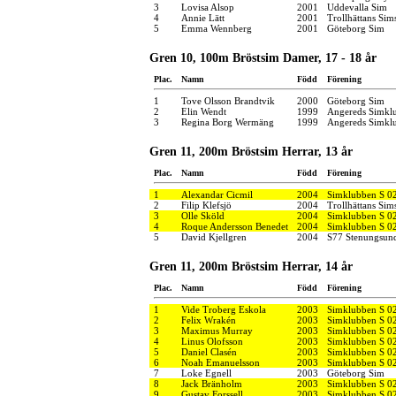
3
Lovisa Alsop
2001
Uddevalla Sim
4
Annie Lätt
2001
Trollhättans Sim
5
Emma Wennberg
2001
Göteborg Sim
Gren 10, 100m Bröstsim Damer, 17 - 18 år
Plac.
Namn
Född
Förening
1
Tove Olsson Brandtvik
2000
Göteborg Sim
2
Elin Wendt
1999
Angereds Simkl
3
Regina Borg Wermäng
1999
Angereds Simkl
Gren 11, 200m Bröstsim Herrar, 13 år
Plac.
Namn
Född
Förening
1
Alexandar Cicmil
2004
Simklubben S 0
2
Filip Klefsjö
2004
Trollhättans Sim
3
Olle Sköld
2004
Simklubben S 0
4
Roque Andersson Benedet
2004
Simklubben S 0
5
David Kjellgren
2004
S77 Stenungsun
Gren 11, 200m Bröstsim Herrar, 14 år
Plac.
Namn
Född
Förening
1
Vide Troberg Eskola
2003
Simklubben S 0
2
Felix Wrakén
2003
Simklubben S 0
3
Maximus Murray
2003
Simklubben S 0
4
Linus Olofsson
2003
Simklubben S 0
5
Daniel Clasén
2003
Simklubben S 0
6
Noah Emanuelsson
2003
Simklubben S 0
7
Loke Egnell
2003
Göteborg Sim
8
Jack Bränholm
2003
Simklubben S 0
9
Gustav Forssell
2003
Simklubben S 0