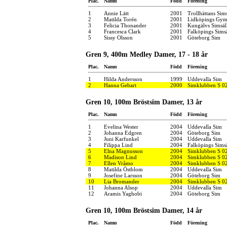
Plac.
Namn
Född
Förening
1
Annie Lätt
2001
Trollhättans Sim
2
Matilda Torén
2001
Lidköpings Gymn
3
Felicia Thonander
2001
Kungälvs Simsäl
4
Francesca Clark
2001
Falköpings Sims
5
Sissy Olsson
2001
Göteborg Sim
Gren 9, 400m Medley Damer, 17 - 18 år
Plac.
Namn
Född
Förening
1
Hilda Andersson
1999
Uddevalla Sim
2
Hanna Gebart
2000
Simklubben S 0
Gren 10, 100m Bröstsim Damer, 13 år
Plac.
Namn
Född
Förening
1
Evelina Wester
2004
Uddevalla Sim
2
Johanna Edgren
2004
Göteborg Sim
3
Juni Karfunkel
2004
Uddevalla Sim
4
Filippa Lind
2004
Falköpings Sims
5
Elna Magnusson
2004
Simklubben S 0
6
Madison Lind
2004
Simklubben S 0
7
Ellen Vråmo
2004
Simklubben S 0
8
Matilda Östblom
2004
Uddevalla Sim
9
Josefine Larsson
2004
Göteborg Sim
10
Lia Bromander
2004
Simklubben S 0
11
Johanna Alsop
2004
Uddevalla Sim
12
Aramis Yaghobi
2004
Göteborg Sim
Gren 10, 100m Bröstsim Damer, 14 år
Plac.
Namn
Född
Förening