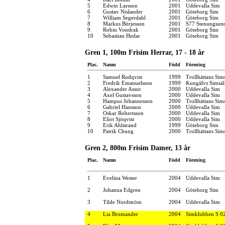
5
Edwin Larsson
2001
Uddevalla Sim
6
Gustav Nislander
2001
Göteborg Sim
7
William Segerdahl
2001
Göteborg Sim
8
Markus Börjesson
2001
S77 Stenungsun
9
Robin Vondrak
2001
Göteborg Sim
10
Sebastian Hedar
2001
Göteborg Sim
Gren 1, 100m Frisim Herrar, 17 - 18 år
Plac.
Namn
Född
Förening
1
Samuel Rudqvist
1999
Trollhättans Sim
2
Fredrik Emanuelsson
1999
Kungälvs Simsäl
3
Alexander Assor
2000
Uddevalla Sim
4
Axel Gustavsson
2000
Uddevalla Sim
5
Hampus Johannesson
2000
Trollhättans Sim
6
Gabriel Hansson
2000
Uddevalla Sim
7
Oskar Robertsson
2000
Uddevalla Sim
8
Eliot Sjöqvist
2000
Uddevalla Sim
9
Erik Ahlstrand
1999
Göteborg Sim
10
Patrik Chung
2000
Trollhättans Sim
Gren 2, 800m Frisim Damer, 13 år
Plac.
Namn
Född
Förening
1
Evelina Wester
2004
Uddevalla Sim
2
Johanna Edgren
2004
Göteborg Sim
3
Tilde Nordström
2004
Uddevalla Sim
4
Lia Bromander
2004
Simklubben S 0