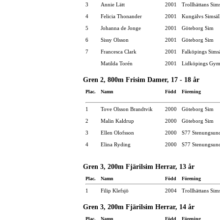
3
Annie Lätt
2001
Trollhättans Sim
4
Felicia Thonander
2001
Kungälvs Simsäl
5
Johanna de Jonge
2001
Göteborg Sim
6
Sissy Olsson
2001
Göteborg Sim
7
Francesca Clark
2001
Falköpings Sims
Matilda Torén
2001
Lidköpings Gymn
Gren 2, 800m Frisim Damer, 17 - 18 år
Plac.
Namn
Född
Förening
1
Tove Olsson Brandtvik
2000
Göteborg Sim
2
Malin Kaldrup
2000
Göteborg Sim
3
Ellen Olofsson
2000
S77 Stenungsun
4
Elina Ryding
2000
S77 Stenungsun
Gren 3, 200m Fjärilsim Herrar, 13 år
Plac.
Namn
Född
Förening
1
Filip Klefsjö
2004
Trollhättans Sim
Gren 3, 200m Fjärilsim Herrar, 14 år
Plac.
Namn
Född
Förening