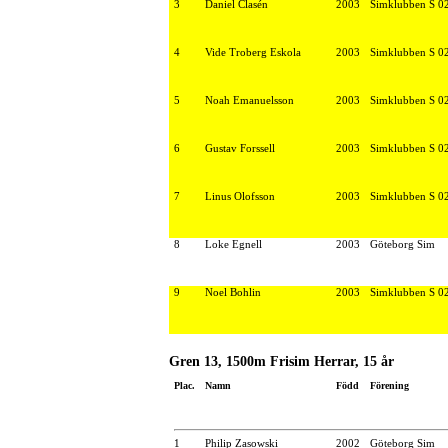
3
Daniel Clasén
2003
Simklubben S 0
4
Vide Troberg Eskola
2003
Simklubben S 0
5
Noah Emanuelsson
2003
Simklubben S 0
6
Gustav Forssell
2003
Simklubben S 0
7
Linus Olofsson
2003
Simklubben S 0
8
Loke Egnell
2003
Göteborg Sim
9
Noel Bohlin
2003
Simklubben S 0
Gren 13, 1500m Frisim Herrar, 15 år
Plac.
Namn
Född
Förening
1
Philip Zasowski
2002
Göteborg Sim