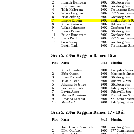
2
Hannah Hemberg
2002
Göteborg Sim
3
Ella Simonsson
2002
Göteborg Sim
4
Tilda Hellström
2002
Trollhättans Sim
5
Wilma Bergman
2002
S77 Stenungsun
6
Frida Skåring
2002
Göteborg Sim
7
Emelie Edberg
2002
Simklubben S 0
8
Alicia Nestorin
2002
Uddevalla Sim
9
Wilma Johansson
2002
Göteborg Sim
10
Hanna Palmér
2002
Göteborg Sim
11
Felicia Rundström
2002
Göteborg Sim
12
Elena Runfors
2002
S77 Stenungsun
13
Sirin Sponga
2002
Göteborg Sim
Lupin Flink
2002
Trollhättans Sim
Gren 5, 200m Ryggsim Damer, 16 år
Plac.
Namn
Född
Förening
1
Alice Götestam
2001
Kungälvs Simsäl
2
Ebba Olsson
2001
Mariestads Simsä
3
Klara Tistrand
2001
Göteborg Sim
4
Tilda Nilsson
2001
Uddevalla Sim
5
Johanna de Jonge
2001
Göteborg Sim
6
Francesca Clark
2001
Falköpings Sims
7
Lovisa Alsop
2001
Uddevalla Sim
8
Melina Robertson
2001
Trollhättans Sim
9
Amanda Löfdahl
2001
S77 Stenungsun
10
Moa Alsiö
2001
Falköpings Sims
Gren 5, 200m Ryggsim Damer, 17 - 18 år
Plac.
Namn
Född
Förening
1
Tove Olsson Brandtvik
2000
Göteborg Sim
2
Ellen Olofsson
2000
S77 Stenungsun
3
Malin Kaldrup
2000
Göteborg Sim