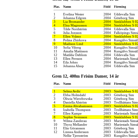
Plac.
Namn
Född
Förening
1
Evelina Wester
2004
Uddevalla Sim
2
Johanna Edgren
2004
Göteborg Sim
3
Lia Bromander
2004
Simklubben S 0
4
Elna Magnusson
2004
Simklubben S 0
5
Tilde Nordström
2004
Uddevalla Sim
6
Julia Jonsson
2004
Falköpings Sims
7
Ellen Vråmo
2004
Simklubben S 0
8
Polina Zhirkova
2004
Kungälvs Simsäl
9
Madison Lind
2004
Simklubben S 0
10
Sofia Viberg
2004
Kungälvs Simsäl
11
Amalia Mattisson
2004
Kungälvs Simsäl
12
Matilda Östblom
2004
Uddevalla Sim
13
Ellen Persson
2004
Mariestads Simsä
14
Eila Johns
2004
Kungälvs Simsäl
15
Johanna Alsop
2004
Uddevalla Sim
Gren 12, 400m Frisim Damer, 14 år
Plac.
Namn
Född
Förening
1
Selma Avdic
2003
Simklubben S 0
2
Ebba Holmdahl
2003
Göteborg Sim
3
Oliwia Wierzbowska
2003
Göteborg Sim
4
Daniella Alström
2003
Trollhättans Sim
5
Emma Abrahamsson
2003
Simklubben S 0
6
Izabella Thompson
2003
Trollhättans Sim
7
Ellen Kampe
2003
Mariestads Simsä
8
Sophie Svensson
2003
Simklubben S 0
9
Wilma Zanderau
2003
Mariestads Simsä
10
Thyra Mellander
2003
Mariestads Simsä
11
Elin Göransson
2003
Göteborg Sim
12
Linnea Andersson
2003
Uddevalla Sim
Nellie Tjernström
2003
Kungälvs Simsäl