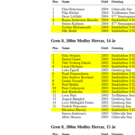
Plac.
Namn
Född
Förening
1
Elias Robertsson
2004
Uddevalla Sim
2
Filip Klefsjö
2004
Trollhättans Sim
3
Oscar Löfdahl
2004
S77 Stenungsun
4
Roque Andersson Benedet
2004
Simklubben S 0
5
Simon Karlsson
2004
S77 Stenungsun
Zoobin Mohammadi
2004
Simklubben S 0
Olle Sköld
2004
Simklubben S 0
Gren 8, 200m Medley Herrar, 14 år
Plac.
Namn
Född
Förening
1
Felix Wrakén
2003
Simklubben S 0
2
Daniel Clasén
2003
Simklubben S 0
3
Vide Troberg Eskola
2003
Simklubben S 0
4
Linus Olofsson
2003
Simklubben S 0
5
Loke Egnell
2003
Göteborg Sim
6
Noah Emanuelsson
2003
Simklubben S 0
7
John Andrew Rowland
2003
Simklubben S 0
8
Gustav Forssell
2003
Simklubben S 0
9
Noel Bohlin
2003
Simklubben S 0
10
Peter Cederqvist
2003
Simklubben S 0
11
Jack Bränholm
2003
Simklubben S 0
12
Leon Heal
2003
Trollhättans Sim
13
August Rättgård
2003
Göteborg Sim
14
Love Mellegård Fastén
2003
Göteborg Sim
15
Fredrik Pettersson
2003
Göteborg Sim
Maximus Murray
2003
Simklubben S 0
Simon Andersson
2003
Uddevalla Sim
Albin Hanson
2003
Uddevalla Sim
Gren 8, 200m Medley Herrar, 15 år
Plac.
Namn
Född
Förening