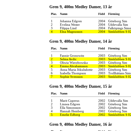
Gren 9, 400m Medley Damer, 13 år
Plac.
Namn
Född
Förening
1
Johanna Edgren
2004
Göteborg Sim
2
Evelina Wester
2004
Uddevalla Sim
3
Filippa Lind
2004
Falköpings Sims
4
Elna Magnusson
2004
Simklubben S 0
Gren 9, 400m Medley Damer, 14 år
Plac.
Namn
Född
Förening
1
Fannie Gronowitz
2003
Göteborg Sim
2
Selma Avdic
2003
Simklubben S 0
3
Oliwia Wierzbowska
2003
Göteborg Sim
4
Emma Abrahamsson
2003
Simklubben S 0
5
Anna Maria Jökulsdottir
2003
Göteborg Sim
6
Izabella Thompson
2003
Trollhättans Sim
7
Sophie Svensson
2003
Simklubben S 0
Gren 9, 400m Medley Damer, 15 år
Plac.
Namn
Född
Förening
1
Marit Cuperus
2002
Uddevalla Sim
2
Linnea Edgren
2002
Göteborg Sim
3
Ella Simonsson
2002
Göteborg Sim
4
Hannah Hemberg
2002
Göteborg Sim
5
Emelie Edberg
2002
Simklubben S 0
Gren 9, 400m Medley Damer, 16 år