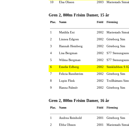
10
Elsa Olsson
2003
Mariestads Simsä
Gren 2, 800m Frisim Damer, 15 år
Plac.
Namn
Född
Förening
1
Matilda Eni
2002
Mariestads Simsä
2
Linnea Edgren
2002
Göteborg Sim
3
Hannah Hemberg
2002
Göteborg Sim
4
Lisa Bergman
2002
S77 Stenungsun
5
Wilma Bergman
2002
S77 Stenungsun
6
Emelie Edberg
2002
Simklubben S 0
7
Felicia Rundström
2002
Göteborg Sim
8
Lupin Flink
2002
Trollhättans Sim
9
Hanna Palmér
2002
Göteborg Sim
Gren 2, 800m Frisim Damer, 16 år
Plac.
Namn
Född
Förening
1
Andrea Reinhold
2001
Göteborg Sim
2
Ebba Olsson
2001
Mariestads Simsä