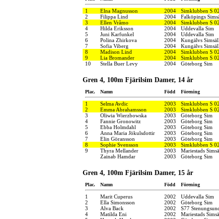
1
Elna Magnusson
2004
Simklubben S 0
2
Filippa Lind
2004
Falköpings Sims
3
Ellen Vråmo
2004
Simklubben S 0
4
Hilda Eriksson
2004
Uddevalla Sim
5
Juni Karfunkel
2004
Uddevalla Sim
6
Polina Zhirkova
2004
Kungälvs Simsäl
7
Sofia Viberg
2004
Kungälvs Simsäl
8
Madison Lind
2004
Simklubben S 0
9
Lia Bromander
2004
Simklubben S 0
10
Stella Buer Levy
2004
Göteborg Sim
Gren 4, 100m Fjärilsim Damer, 14 år
Plac.
Namn
Född
Förening
1
Selma Avdic
2003
Simklubben S 0
2
Emma Abrahamsson
2003
Simklubben S 0
3
Oliwia Wierzbowska
2003
Göteborg Sim
4
Fannie Gronowitz
2003
Göteborg Sim
5
Ebba Holmdahl
2003
Göteborg Sim
6
Anna Maria Jökulsdottir
2003
Göteborg Sim
7
Elin Göransson
2003
Göteborg Sim
8
Sophie Svensson
2003
Simklubben S 0
9
Thyra Mellander
2003
Mariestads Simsä
Zainab Hamdar
2003
Göteborg Sim
Gren 4, 100m Fjärilsim Damer, 15 år
Plac.
Namn
Född
Förening
1
Marit Cuperus
2002
Uddevalla Sim
2
Ella Simonsson
2002
Göteborg Sim
3
Alva Back
2002
S77 Stenungsun
4
Matilda Eni
2002
Mariestads Simsä