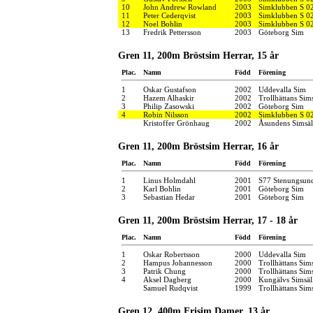
10
John Andrew Rowland
2003
Simklubben S 0
11
Peter Cederqvist
2003
Simklubben S 0
12
Noel Bohlin
2003
Simklubben S 0
13
Fredrik Pettersson
2003
Göteborg Sim
Gren 11, 200m Bröstsim Herrar, 15 år
Plac.
Namn
Född
Förening
1
Oskar Gustafson
2002
Uddevalla Sim
2
Hazem Alhaskir
2002
Trollhättans Sim
3
Philip Zasowski
2002
Göteborg Sim
4
Robin Nilsson
2002
Simklubben S 0
Kristoffer Grönhaug
2002
Åsundens Simsäl
Gren 11, 200m Bröstsim Herrar, 16 år
Plac.
Namn
Född
Förening
1
Linus Holmdahl
2001
S77 Stenungsun
2
Karl Bohlin
2001
Göteborg Sim
3
Sebastian Hedar
2001
Göteborg Sim
Gren 11, 200m Bröstsim Herrar, 17 - 18 år
Plac.
Namn
Född
Förening
1
Oskar Robertsson
2000
Uddevalla Sim
2
Hampus Johannesson
2000
Trollhättans Sim
3
Patrik Chung
2000
Trollhättans Sim
4
Aksel Dagberg
2000
Kungälvs Simsäl
Samuel Rudqvist
1999
Trollhättans Sim
Gren 12, 400m Frisim Damer, 13 år