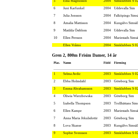
5
Elna Magnusson
2004
Simklubben S 0
6
Juni Karfunkel
2004
Uddevalla Sim
7
Julia Jonsson
2004
Falköpings Sims
8
Amalia Mattisson
2004
Kungälvs Simsäl
9
Matilda Östblom
2004
Uddevalla Sim
10
Ellen Persson
2004
Mariestads Simsä
Ellen Vråmo
2004
Simklubben S 0
Gren 2, 800m Frisim Damer, 14 år
Plac.
Namn
Född
Förening
1
Selma Avdic
2003
Simklubben S 0
2
Ebba Holmdahl
2003
Göteborg Sim
3
Emma Abrahamsson
2003
Simklubben S 0
4
Oliwia Wierzbowska
2003
Göteborg Sim
5
Izabella Thompson
2003
Trollhättans Sim
6
Ellen Kampe
2003
Mariestads Simsä
7
Anna Maria Jökulsdottir
2003
Göteborg Sim
8
Lova Skanse
2003
Kungälvs Simsäl
9
Sophie Svensson
2003
Simklubben S 0