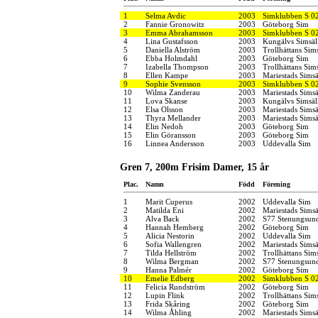
1
Selma Avdic
2003
Simklubben S 0
2
Fannie Gronowitz
2003
Göteborg Sim
3
Emma Abrahamsson
2003
Simklubben S 0
4
Lina Gustafsson
2003
Kungälvs Simsäl
5
Daniella Alström
2003
Trollhättans Sim
6
Ebba Holmdahl
2003
Göteborg Sim
7
Izabella Thompson
2003
Trollhättans Sim
8
Ellen Kampe
2003
Mariestads Simsä
9
Sophie Svensson
2003
Simklubben S 0
10
Wilma Zanderau
2003
Mariestads Simsä
11
Lova Skanse
2003
Kungälvs Simsäl
12
Elsa Olsson
2003
Mariestads Simsä
13
Thyra Mellander
2003
Mariestads Simsä
14
Elin Nedoh
2003
Göteborg Sim
15
Elin Göransson
2003
Göteborg Sim
16
Linnea Andersson
2003
Uddevalla Sim
Gren 7, 200m Frisim Damer, 15 år
Plac.
Namn
Född
Förening
1
Marit Cuperus
2002
Uddevalla Sim
2
Matilda Eni
2002
Mariestads Simsä
3
Alva Back
2002
S77 Stenungsun
4
Hannah Hemberg
2002
Göteborg Sim
5
Alicia Nestorin
2002
Uddevalla Sim
6
Sofia Wallengren
2002
Mariestads Simsä
7
Tilda Hellström
2002
Trollhättans Sim
8
Wilma Bergman
2002
S77 Stenungsun
9
Hanna Palmér
2002
Göteborg Sim
10
Emelie Edberg
2002
Simklubben S 0
11
Felicia Rundström
2002
Göteborg Sim
12
Lupin Flink
2002
Trollhättans Sim
13
Frida Skåring
2002
Göteborg Sim
14
Wilma Åhling
2002
Mariestads Simsä