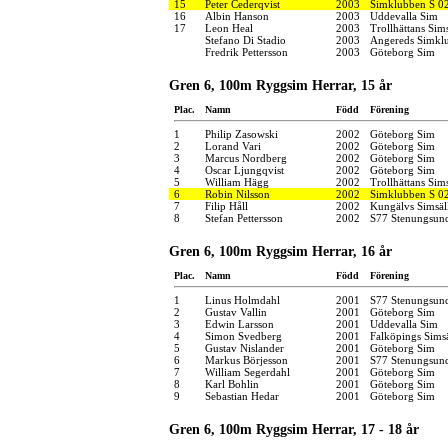
15
Peter Cederqvist
2003
Simklubben S 0
16
Albin Hanson
2003
Uddevalla Sim
17
Leon Heal
2003
Trollhättans Sim
Stefano Di Stadio
2003
Angereds Simkl
Fredrik Pettersson
2003
Göteborg Sim
Gren 6, 100m Ryggsim Herrar, 15 år
Plac.
Namn
Född
Förening
1
Philip Zasowski
2002
Göteborg Sim
2
Lorand Vari
2002
Göteborg Sim
3
Marcus Nordberg
2002
Göteborg Sim
4
Oscar Ljungqvist
2002
Göteborg Sim
5
William Hägg
2002
Trollhättans Sim
6
Robin Nilsson
2002
Simklubben S 0
7
Filip Håll
2002
Kungälvs Simsäl
8
Stefan Pettersson
2002
S77 Stenungsun
Gren 6, 100m Ryggsim Herrar, 16 år
Plac.
Namn
Född
Förening
1
Linus Holmdahl
2001
S77 Stenungsun
2
Gustav Vallin
2001
Göteborg Sim
3
Edwin Larsson
2001
Uddevalla Sim
4
Simon Svedberg
2001
Falköpings Sims
5
Gustav Nislander
2001
Göteborg Sim
6
Markus Börjesson
2001
S77 Stenungsun
7
William Segerdahl
2001
Göteborg Sim
8
Karl Bohlin
2001
Göteborg Sim
9
Sebastian Hedar
2001
Göteborg Sim
Gren 6, 100m Ryggsim Herrar, 17 - 18 år