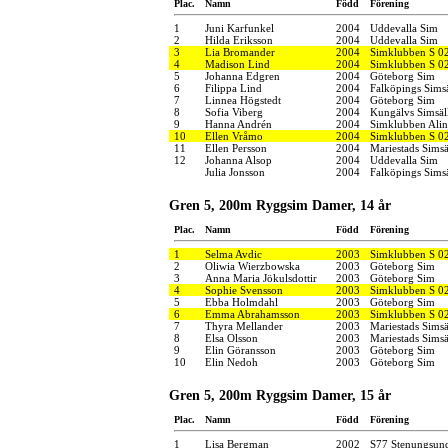
Plac.
Namn
Född
Förening
1
Juni Karfunkel
2004
Uddevalla Sim
2
Hilda Eriksson
2004
Uddevalla Sim
3
Lia Bromander
2004
Simklubben S 0
4
Madison Lind
2004
Simklubben S 0
5
Johanna Edgren
2004
Göteborg Sim
6
Filippa Lind
2004
Falköpings Sims
7
Linnea Högstedt
2004
Göteborg Sim
8
Sofia Viberg
2004
Kungälvs Simsäl
9
Hanna Andrén
2004
Simklubben Alin
10
Ellen Vråmo
2004
Simklubben S 0
11
Ellen Persson
2004
Mariestads Simsä
12
Johanna Alsop
2004
Uddevalla Sim
Julia Jonsson
2004
Falköpings Sims
Gren 5, 200m Ryggsim Damer, 14 år
Plac.
Namn
Född
Förening
1
Selma Avdic
2003
Simklubben S 0
2
Oliwia Wierzbowska
2003
Göteborg Sim
3
Anna Maria Jökulsdottir
2003
Göteborg Sim
4
Sophie Svensson
2003
Simklubben S 0
5
Ebba Holmdahl
2003
Göteborg Sim
6
Emma Abrahamsson
2003
Simklubben S 0
7
Thyra Mellander
2003
Mariestads Simsä
8
Elsa Olsson
2003
Mariestads Simsä
9
Elin Göransson
2003
Göteborg Sim
10
Elin Nedoh
2003
Göteborg Sim
Gren 5, 200m Ryggsim Damer, 15 år
Plac.
Namn
Född
Förening
1
Lisa Bergman
2002
S77 Stenungsun