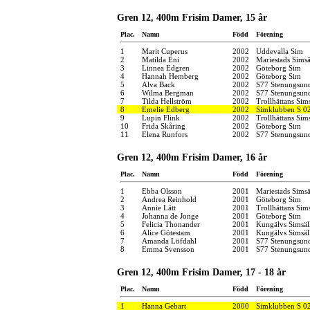
Gren 12, 400m Frisim Damer, 15 år
Plac.
Namn
Född
Förening
1
Marit Cuperus
2002
Uddevalla Sim
2
Matilda Eni
2002
Mariestads Simsä
3
Linnea Edgren
2002
Göteborg Sim
4
Hannah Hemberg
2002
Göteborg Sim
5
Alva Back
2002
S77 Stenungsun
6
Wilma Bergman
2002
S77 Stenungsun
7
Tilda Hellström
2002
Trollhättans Sim
8
Emelie Edberg
2002
Simklubben S 0
9
Lupin Flink
2002
Trollhättans Sim
10
Frida Skåring
2002
Göteborg Sim
11
Elena Runfors
2002
S77 Stenungsun
Gren 12, 400m Frisim Damer, 16 år
Plac.
Namn
Född
Förening
1
Ebba Olsson
2001
Mariestads Simsä
2
Andrea Reinhold
2001
Göteborg Sim
3
Annie Lätt
2001
Trollhättans Sim
4
Johanna de Jonge
2001
Göteborg Sim
5
Felicia Thonander
2001
Kungälvs Simsäl
6
Alice Götestam
2001
Kungälvs Simsäl
7
Amanda Löfdahl
2001
S77 Stenungsun
8
Emma Svensson
2001
S77 Stenungsun
Gren 12, 400m Frisim Damer, 17 - 18 år
Plac.
Namn
Född
Förening
1
Hanna Gebart
2000
Simklubben S 0