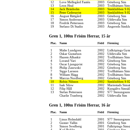
12
Love Mellegård Fastén
2003
Göteborg Sim
13
Leon Heal
2003
Trollhättans Sim
14
Jack Bränholm
2003
Simklubben S 0
15
Peter Cederqvist
2003
Simklubben S 0
16
August Rättgård
2003
Göteborg Sim
17
Simon Andersson
2003
Uddevalla Sim
18
Fredrik Pettersson
2003
Göteborg Sim
19
Stefano Di Stadio
2003
Angereds Simkl
Gren 1, 100m Frisim Herrar, 15 år
Plac.
Namn
Född
Förening
1
Malte Lundgren
2002
Lidköpings Gymn
2
Oskar Gustafson
2002
Uddevalla Sim
3
Hazem Alhaskir
2002
Trollhättans Sim
4
Lorand Vari
2002
Göteborg Sim
5
Oscar Ljungqvist
2002
Göteborg Sim
6
Philip Zasowski
2002
Göteborg Sim
7
Sigge Larsson
2002
Trollhättans Sim
8
William Hägg
2002
Trollhättans Sim
9
Marcus Nordberg
2002
Göteborg Sim
10
Robin Nilsson
2002
Simklubben S 0
11
Isak Silow
2002
Mariestads Simsä
12
Filip Håll
2002
Kungälvs Simsäl
13
Stefan Pettersson
2002
S77 Stenungsun
Charlie Tranberg
2002
Uddevalla Sim
Gren 1, 100m Frisim Herrar, 16 år
Plac.
Namn
Född
Förening
1
Linus Holmdahl
2001
S77 Stenungsun
2
Gustav Vallin
2001
Göteborg Sim
3
Simon Svedberg
2001
Falköpings Sims
4
Karl Bohlin
2001
Göteborg Sim