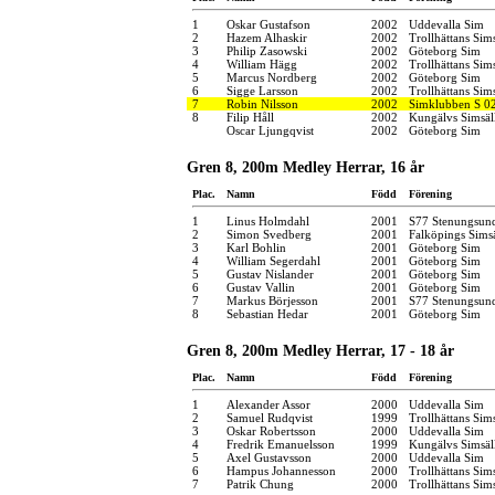
1
Oskar Gustafson
2002
Uddevalla Sim
2
Hazem Alhaskir
2002
Trollhättans Sim
3
Philip Zasowski
2002
Göteborg Sim
4
William Hägg
2002
Trollhättans Sim
5
Marcus Nordberg
2002
Göteborg Sim
6
Sigge Larsson
2002
Trollhättans Sim
7
Robin Nilsson
2002
Simklubben S 0
8
Filip Håll
2002
Kungälvs Simsäl
Oscar Ljungqvist
2002
Göteborg Sim
Gren 8, 200m Medley Herrar, 16 år
Plac.
Namn
Född
Förening
1
Linus Holmdahl
2001
S77 Stenungsun
2
Simon Svedberg
2001
Falköpings Sims
3
Karl Bohlin
2001
Göteborg Sim
4
William Segerdahl
2001
Göteborg Sim
5
Gustav Nislander
2001
Göteborg Sim
6
Gustav Vallin
2001
Göteborg Sim
7
Markus Börjesson
2001
S77 Stenungsun
8
Sebastian Hedar
2001
Göteborg Sim
Gren 8, 200m Medley Herrar, 17 - 18 år
Plac.
Namn
Född
Förening
1
Alexander Assor
2000
Uddevalla Sim
2
Samuel Rudqvist
1999
Trollhättans Sim
3
Oskar Robertsson
2000
Uddevalla Sim
4
Fredrik Emanuelsson
1999
Kungälvs Simsäl
5
Axel Gustavsson
2000
Uddevalla Sim
6
Hampus Johannesson
2000
Trollhättans Sim
7
Patrik Chung
2000
Trollhättans Sim