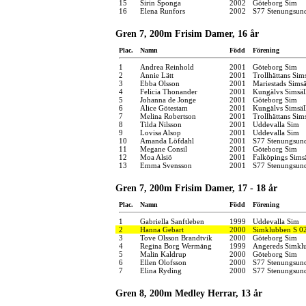
15
Sirin Sponga
2002
Göteborg Sim
16
Elena Runfors
2002
S77 Stenungsun
Gren 7, 200m Frisim Damer, 16 år
Plac.
Namn
Född
Förening
1
Andrea Reinhold
2001
Göteborg Sim
2
Annie Lätt
2001
Trollhättans Sim
3
Ebba Olsson
2001
Mariestads Simsä
4
Felicia Thonander
2001
Kungälvs Simsäl
5
Johanna de Jonge
2001
Göteborg Sim
6
Alice Götestam
2001
Kungälvs Simsäl
7
Melina Robertson
2001
Trollhättans Sim
8
Tilda Nilsson
2001
Uddevalla Sim
9
Lovisa Alsop
2001
Uddevalla Sim
10
Amanda Löfdahl
2001
S77 Stenungsun
11
Megane Consil
2001
Göteborg Sim
12
Moa Alsiö
2001
Falköpings Sims
13
Emma Svensson
2001
S77 Stenungsun
Gren 7, 200m Frisim Damer, 17 - 18 år
Plac.
Namn
Född
Förening
1
Gabriella Sanftleben
1999
Uddevalla Sim
2
Hanna Gebart
2000
Simklubben S 0
3
Tove Olsson Brandtvik
2000
Göteborg Sim
4
Regina Borg Wermäng
1999
Angereds Simkl
5
Malin Kaldrup
2000
Göteborg Sim
6
Ellen Olofsson
2000
S77 Stenungsun
7
Elina Ryding
2000
S77 Stenungsun
Gren 8, 200m Medley Herrar, 13 år