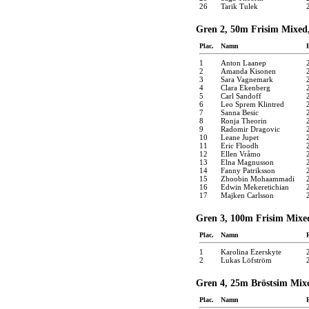
26
Tarik Tulek
Gren 2, 50m Frisim Mixed
Plac.
Namn
1
Anton Laanep
2
Amanda Kisonen
3
Sara Vagnemark
4
Clara Ekenberg
5
Carl Sandoff
6
Leo Sprem Klintred
7
Sanna Besic
8
Ronja Theorin
9
Radomir Dragovic
10
Leane Jupet
11
Eric Floodh
12
Ellen Vråmo
13
Elna Magnusson
14
Fanny Patriksson
15
Zhoobin Mohaammadi
16
Edwin Mekeretichian
17
Majken Carlsson
Gren 3, 100m Frisim Mixe
Plac.
Namn
1
Karolina Ezerskyte
2
Lukas Löfström
Gren 4, 25m Bröstsim Mix
Plac.
Namn