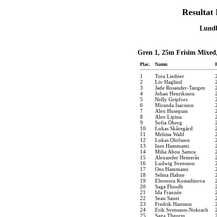
Resultat 
Lundb
Gren 1, 25m Frisim Mixed
Plac.
Namn
1
Tora Liedner
2
Liv Haglind
3
Jade Rosander-Tangen
4
Johan Henriksson
5
Nelly Gripfors
6
Miranda Isacsson
7
Alex Husepian
8
Alex Lipina
9
Sofia Öberg
10
Lukas Skåregård
11
Melissa Wahl
12
Lukas Olofsson
13
Ines Hammami
14
Milia Abou Samra
15
Alexander Heinerås
16
Ludwig Svensson
17
Ons Hammami
18
Selma Hahne
19
Eleonora Kostadinova
20
Saga Floodh
21
Ida Franzén
22
Sean Sanei
23
Fredrik Hansson
24
Erik Svensson-Nokrach
25
Saga Theorin