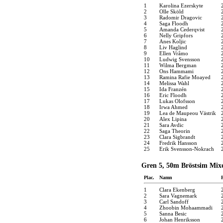
1
Karolina Ezerskyte
2
Olle Sköld
3
Radomir Dragovic
4
Saga Floodh
5
Amanda Cederqvist
6
Nelly Gripfors
7
Anes Koljic
8
Liv Haglind
9
Ellen Vråmo
10
Ludwig Svensson
11
Wilma Bergman
12
Ons Hammami
13
Ramina Rafie Moayed
14
Melissa Wahl
15
Ida Franzén
16
Eric Floodh
17
Lukas Olofsson
18
Irwa Ahmed
19
Lea de Maupeou Västrik
20
Alex Lipina
21
Sara Avdic
22
Saga Theorin
23
Clara Sigbrandt
24
Fredrik Hansson
25
Erik Svensson-Nokrach
Gren 5, 50m Bröstsim Mix
Plac.
Namn
1
Clara Ekenberg
2
Sara Vagnemark
3
Carl Sandoff
4
Zhoobin Mohaammadi
5
Sanna Besic
6
Johan Henriksson