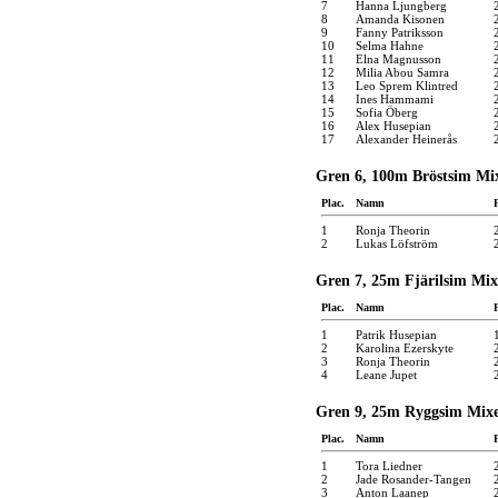
7
Hanna Ljungberg
8
Amanda Kisonen
9
Fanny Patriksson
10
Selma Hahne
11
Elna Magnusson
12
Milia Abou Samra
13
Leo Sprem Klintred
14
Ines Hammami
15
Sofia Öberg
16
Alex Husepian
17
Alexander Heinerås
Gren 6, 100m Bröstsim Mi
Plac.
Namn
1
Ronja Theorin
2
Lukas Löfström
Gren 7, 25m Fjärilsim Mix
Plac.
Namn
1
Patrik Husepian
2
Karolina Ezerskyte
3
Ronja Theorin
4
Leane Jupet
Gren 9, 25m Ryggsim Mixe
Plac.
Namn
1
Tora Liedner
2
Jade Rosander-Tangen
3
Anton Laanep