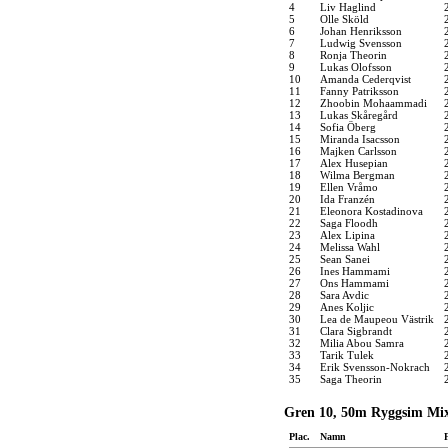
4
Liv Haglind
5
Olle Sköld
6
Johan Henriksson
7
Ludwig Svensson
8
Ronja Theorin
9
Lukas Olofsson
10
Amanda Cederqvist
11
Fanny Patriksson
12
Zhoobin Mohaammadi
13
Lukas Skåregård
14
Sofia Öberg
15
Miranda Isacsson
16
Majken Carlsson
17
Alex Husepian
18
Wilma Bergman
19
Ellen Vråmo
20
Ida Franzén
21
Eleonora Kostadinova
22
Saga Floodh
23
Alex Lipina
24
Melissa Wahl
25
Sean Sanei
26
Ines Hammami
27
Ons Hammami
28
Sara Avdic
29
Anes Koljic
30
Lea de Maupeou Västrik
31
Clara Sigbrandt
32
Milia Abou Samra
33
Tarik Tulek
34
Erik Svensson-Nokrach
35
Saga Theorin
Gren 10, 50m Ryggsim Mix
Plac.
Namn