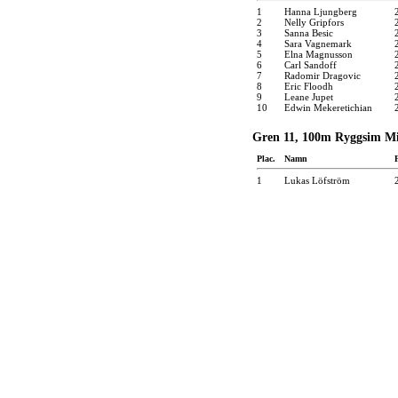
1
Hanna Ljungberg
2
Nelly Gripfors
3
Sanna Besic
4
Sara Vagnemark
5
Elna Magnusson
6
Carl Sandoff
7
Radomir Dragovic
8
Eric Floodh
9
Leane Jupet
10
Edwin Mekeretichian
Gren 11, 100m Ryggsim Mi
Plac.
Namn
1
Lukas Löfström