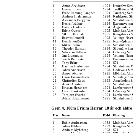
1
Anton Arvidsson
1994
Kungälvs Sims
2
Gustav Eriksson
1994
Trollhättans S
3
Frede Rønning Rangnes
1994
Tønsberg Sv
4
Andreas Hjalmarsson
1994
Karlskrona Si
5
Alexander Berggren
1994
Simklubben E
6
Henrik Wathne
1994
Bærumsvømm
7
Fredrik Olofsson
1994
Ängelholms Si
8
Edvin Qvirist
1995
Mölndals Allm
9
Viktor Hörndahl
1995
Kungsbacka S
10
Rasmus Lundell
1995
Vellinge-Näse
11
Henrik Podéus
1995
Norrköpings 
12
Mikael Blum
1995
Simklubben L
13
Theodor Hansson
1994
Södertälje Sim
14
Sebastian Pettersson
1994
Göteborg Sim
15
Jim Ljungquist
1994
Vellinge-Näse
16
Jakob Bernstein
1995
Bærumsvømm
17
Tony Brkic
1994
S71
18
Hampus Herbertsson
1994
Simklubben 1
19
Johan Andersson
1995
Uddevalla Si
20
Anton Welliver
1995
Mölndals Allm
21
Oskar Emanuelsson
1994
Södertälje Sim
22
Christoffer Roos
1995
Ängelholms Si
23
Arwid Anesten
1995
Simklubben E
24
Kristian Henanger
1994
Lambertseter
25
Oscar Frankenfelt
1994
Göteborg Sim
26
Torbjørn Øvrebø
1994
Lambertseter
Adrian Johannesson
1995
Simklubben E
Gren 4, 100m Frisim Herrar, 18 år och äldre
Plac.
Namn
Född
Förening
1
Robin Andréasson
1988
Mölndals Allm
2
Johan Hildesson
1992
Kungälvs Sims
3
Andreas Myhrberg
1993
S71