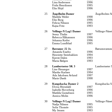
Lina Andersson
1996
Frida Henriksson
1995
Elin Höjd
1996
25
Ängelholm Damer
Ängelholms Si
Matilda Weiler
1998
Elin Borg
1996
Felicia Nilsson
1995
Kajsa Fritz
1993
26
Vellinge-N Lag1 Damer
Vellinge-Näse
Jenny Thalin
1997
Rebecca Håkansson
1996
Johanna Keifer
1996
Emma Lundblad
1995
27
Bærumsv J2 Jr.
Bærumsvømm
Amanda Essebo
1996
Henriette Steinbakken
1994
Kjersti Dalen
1993
Maria Bølgen
1993
28
Lambertseter SK 3
Lambertseter
Line Henanger
1997
Marthe Karlsen
1994
Ada Jakobsen Avlund
1997
Marie Øseth
1998
29
Kungsbacka Damer 2
Kungsbacka S
Elvira Hörndahl
1997
Isabelle Hoverberg
1996
Matilda Gustafsson
1995
Annica Molin
1996
30
Vellinge-N Lag2 Damer
Vellinge-Näse
Nadja Nilsson
1995
Sofie Thomée
1995
My Jensen
1993