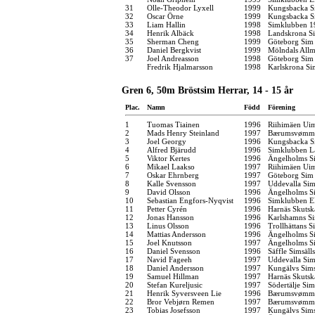
31
Olle-Theodor Lyxell
1999
Kungsbacka S
32
Oscar Örne
1999
Kungsbacka S
33
Liam Hallin
1998
Simklubben 1
34
Henrik Albäck
1998
Landskrona Si
35
Sherman Cheng
1999
Göteborg Sim
36
Daniel Bergkvist
1999
Mölndals Allm
37
Joel Andreasson
1998
Göteborg Sim
Fredrik Hjalmarsson
1998
Karlskrona Si
Gren 6, 50m Bröstsim Herrar, 14 - 15 år
Plac.
Namn
Född
Förening
1
Tuomas Tiainen
1996
Riihimäen Ui
2
Mads Henry Steinland
1997
Bærumsvømm
3
Joel Georgy
1996
Kungsbacka S
4
Alfred Bjärudd
1996
Simklubben L
5
Viktor Kertes
1996
Ängelholms Si
6
Mikael Laakso
1997
Riihimäen Ui
7
Oskar Ehrnberg
1997
Göteborg Sim
8
Kalle Svensson
1997
Uddevalla Si
9
David Olsson
1996
Ängelholms Si
10
Sebastian Engfors-Nyqvist
1996
Simklubben E
11
Petter Cyrén
1996
Harnäs Skutsk
12
Jonas Hansson
1996
Karlshamns S
13
Linus Olsson
1996
Trollhättans S
14
Mattias Andersson
1996
Ängelholms Si
15
Joel Knutsson
1997
Ängelholms Si
16
Daniel Svensson
1996
Säffle Simsäll
17
Navid Fageeh
1997
Uddevalla Si
18
Daniel Andersson
1997
Kungälvs Sims
19
Samuel Hillman
1997
Harnäs Skutsk
20
Stefan Kureljusic
1997
Södertälje Sim
21
Henrik Syversveen Lie
1996
Bærumsvømm
22
Bror Vebjørn Remen
1997
Bærumsvømm
23
Tobias Josefsson
1997
Kungälvs Sims