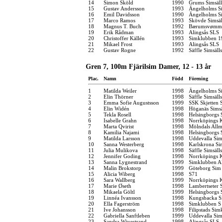
14
Simon Sköld
1990
Grums Simsäl
15
Gustav Andersson
1993
Ängelholms Si
16
Emil Davidsson
1990
Ängelholms Si
17
Marco Ramos
1993
Skövde Simsäl
18
Magnus T. Buch
1992
Bærumsvømm
19
Erik Rådman
1993
Alingsås SLS
20
Christoffer Källén
1993
Simklubben 1
21
Mikael Frost
1993
Alingsås SLS
22
Gustav Rogne
1992
Säffle Simsäll
Gren 7, 100m Fjärilsim Damer, 12 - 13 år
Plac.
Namn
Född
Förening
1
Matilda Weiler
1998
Ängelholms Si
2
Elin Thörner
1998
Säffle Simsäll
3
Emma Sofie Augustsson
1999
SSK Skjetten
4
Elin Widén
1998
Höganäs Simsä
5
Tekla Rosell
1998
Helsingborgs 
6
Isabelle Grahn
1998
Norrköpings 
7
Marta Qvirist
1998
Mölndals Allm
8
Kamilia Najami
1998
Helsingborgs 
9
Matilda Larsson
1998
Uddevalla Si
10
Sanna Westerberg
1998
Karlskrona Si
11
Julia Mulikova
1998
Säffle Simsäll
12
Jennifer Goding
1998
Norrköpings 
13
Sanna Lygnestrand
1999
Simklubben Al
14
Malin Brokstorp
1999
Göteborg Sim
15
Alicia Wiberg
1998
S71
16
Sara Wallberg
1999
Norrköpings 
17
Marie Øseth
1998
Lambertseter
18
Mikaela Göltl
1999
Helsingborgs 
19
Linnéa Ivansson
1998
Kungsbacka S
20
Ella Fagerström
1998
Simklubben S
21
Ive Johansson
1998
Filipstads Si
22
Gabriella Sanftleben
1999
Uddevalla Si
23
Sandra Wivestrand
1998
Alingsås SLS