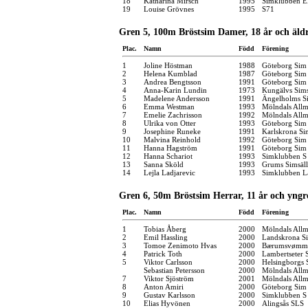
18
Katharina Mirsch
1995
Simklubben E
19
Louise Grövnes
1995
S71
Gren 5, 100m Bröstsim Damer, 18 år och äld
Plac.
Namn
Född
Förening
1
Joline Höstman
1988
Göteborg Sim
2
Helena Kumblad
1987
Göteborg Sim
3
Andrea Bengtsson
1991
Göteborg Sim
4
Anna-Karin Lundin
1973
Kungälvs Sims
5
Madelene Andersson
1991
Ängelholms Si
6
Emma Westman
1993
Mölndals Allm
7
Emelie Zachrisson
1992
Mölndals Allm
8
Ulrika von Otter
1993
Göteborg Sim
9
Josephine Runeke
1991
Karlskrona Si
10
Malvina Reinhold
1992
Göteborg Sim
11
Hanna Hagström
1991
Göteborg Sim
12
Hanna Schariot
1993
Simklubben S
13
Sanna Sköld
1993
Grums Simsäl
14
Lejla Ladjarevic
1993
Simklubben L
Gren 6, 50m Bröstsim Herrar, 11 år och yngr
Plac.
Namn
Född
Förening
1
Tobias Åberg
2000
Mölndals Allm
2
Emil Hassling
2000
Landskrona Si
3
Tomoe Zenimoto Hvas
2000
Bærumsvømm
4
Patrick Toth
2000
Lambertseter
5
Viktor Carlsson
2000
Helsingborgs 
Sebastian Petersson
2000
Mölndals Allm
7
Viktor Sjöström
2001
Mölndals Allm
8
Anton Amiri
2000
Göteborg Sim
9
Gustav Karlsson
2000
Simklubben S
10
Elias Hyvönen
2000
Alingsås SLS