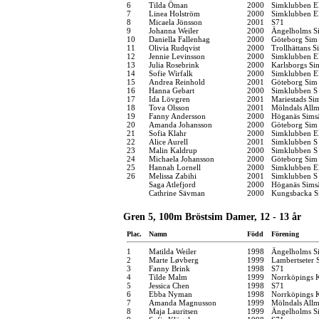
6
Tilda Öman
2000
Simklubben E
7
Linea Holström
2000
Simklubben E
8
Micaela Jönsson
2001
S71
9
Johanna Weiler
2000
Ängelholms Si
10
Daniella Fallenhag
2000
Göteborg Sim
11
Olivia Rudqvist
2000
Trollhättans S
12
Jennie Levinsson
2000
Simklubben E
13
Julia Rosebrink
2000
Karlsborgs S
14
Sofie Wirfalk
2000
Simklubben E
15
Andrea Reinhold
2001
Göteborg Sim
16
Hanna Gebart
2000
Simklubben S
17
Ida Lövgren
2001
Mariestads Si
18
Tova Olsson
2001
Mölndals Allm
19
Fanny Andersson
2000
Höganäs Simsä
20
Amanda Johansson
2000
Göteborg Sim
21
Sofia Klahr
2000
Simklubben E
22
Alice Aurell
2001
Simklubben S
23
Malin Kaldrup
2000
Simklubben S
24
Michaela Johansson
2000
Göteborg Sim
25
Hannah Lornell
2000
Simklubben E
26
Melissa Zabihi
2001
Simklubben S
Saga Atlefjord
2000
Höganäs Simsä
Cathrine Sävman
2000
Kungsbacka S
Gren 5, 100m Bröstsim Damer, 12 - 13 år
Plac.
Namn
Född
Förening
1
Matilda Weiler
1998
Ängelholms Si
2
Marte Løvberg
1999
Lambertseter
3
Fanny Brink
1998
S71
4
Tilde Malm
1999
Norrköpings 
5
Jessica Chen
1998
S71
6
Ebba Nyman
1998
Norrköpings 
7
Amanda Magnusson
1999
Mölndals Allm
8
Maja Lauritsen
1999
Ängelholms Si