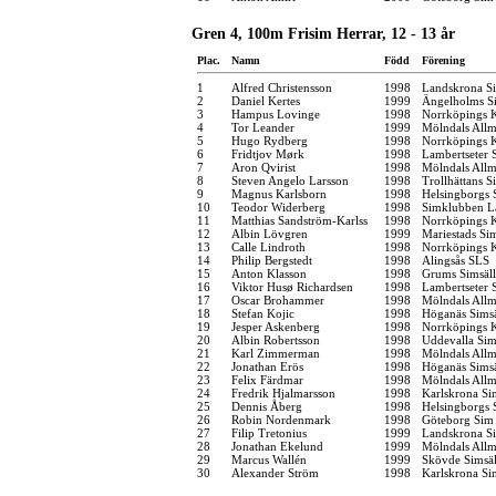
Gren 4, 100m Frisim Herrar, 12 - 13 år
Plac.
Namn
Född
Förening
1
Alfred Christensson
1998
Landskrona Si
2
Daniel Kertes
1999
Ängelholms Si
3
Hampus Lovinge
1998
Norrköpings 
4
Tor Leander
1999
Mölndals Allm
5
Hugo Rydberg
1998
Norrköpings 
6
Fridtjov Mørk
1998
Lambertseter
7
Aron Qvirist
1998
Mölndals Allm
8
Steven Angelo Larsson
1998
Trollhättans S
9
Magnus Karlsborn
1998
Helsingborgs 
10
Teodor Widerberg
1998
Simklubben L
11
Matthias Sandström-Karlss
1998
Norrköpings 
12
Albin Lövgren
1999
Mariestads Si
13
Calle Lindroth
1998
Norrköpings 
14
Philip Bergstedt
1998
Alingsås SLS
15
Anton Klasson
1998
Grums Simsäl
16
Viktor Husø Richardsen
1998
Lambertseter
17
Oscar Brohammer
1998
Mölndals Allm
18
Stefan Kojic
1998
Höganäs Simsä
19
Jesper Askenberg
1998
Norrköpings 
20
Albin Robertsson
1998
Uddevalla Si
21
Karl Zimmerman
1998
Mölndals Allm
22
Jonathan Erös
1998
Höganäs Simsä
23
Felix Färdmar
1998
Mölndals Allm
24
Fredrik Hjalmarsson
1998
Karlskrona Si
25
Dennis Åberg
1998
Helsingborgs 
26
Robin Nordenmark
1998
Göteborg Sim
27
Filip Tretonius
1999
Landskrona Si
28
Jonathan Ekelund
1999
Mölndals Allm
29
Marcus Wallén
1999
Skövde Simsäl
30
Alexander Ström
1998
Karlskrona Si