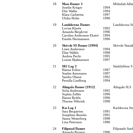
18
Mass Damer 3
Mölndals Allm
Josefin Krüger
1994
Elin Wallin
1994
Klara Carlström
1997
Ulrika Holm
1996
19
Landskrona Damer
Landskrona Si
Lovisa Klarén
1992
Amanda Bergkvist
1996
Caroline Andersson-Ekströ
1994
Emelie Hermansson
1996
20
Skövde SS Damer [1994]
Skövde Simsäl
Lisen Andersson
1994
Elise Wallén
1998
Andrea Pavlic
1995
Louise Hjalmarsson
1997
21
S02 Lag 3
Simklubben S
Hanna Erléus
1997
Sophie Antonsson
1997
Sandra Olsson
1992
Pernilla Lindberg
1994
22
Alingsås Damer [1912]
Alingsås SLS
Sofia Andersson
1992
Sophia Zellén
1996
Hanna Rydén
1996
Therese Wibrink
1998
23
Kss Lag 1
Karlskrona Si
Sara Bergström
1991
Josephine Runeke
1991
Sanna Westerberg
1998
Lina Petersson
1986
24
Filipstad Damer
Filipstads Si
Amanda Persson
1996