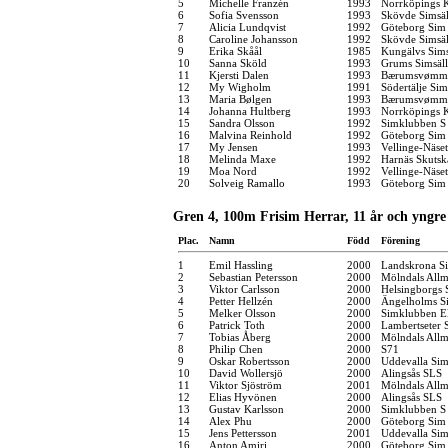
5
Michelle Franzén
1993
Norrköpings 
6
Sofia Svensson
1993
Skövde Simsäl
7
Alicia Lundqvist
1992
Göteborg Sim
8
Caroline Johansson
1992
Skövde Simsäl
9
Erika Skåål
1985
Kungälvs Sims
10
Sanna Sköld
1993
Grums Simsäl
11
Kjersti Dalen
1993
Bærumsvømm
12
My Wigholm
1991
Södertälje Sim
13
Maria Bølgen
1993
Bærumsvømm
14
Johanna Hultberg
1993
Norrköpings 
15
Sandra Olsson
1992
Simklubben S
16
Malvina Reinhold
1992
Göteborg Sim
17
My Jensen
1993
Vellinge-Näse
18
Melinda Maxe
1992
Harnäs Skutsk
19
Moa Nord
1992
Vellinge-Näse
20
Solveig Ramallo
1993
Göteborg Sim
Gren 4, 100m Frisim Herrar, 11 år och yngre
Plac.
Namn
Född
Förening
1
Emil Hassling
2000
Landskrona Si
2
Sebastian Petersson
2000
Mölndals Allm
3
Viktor Carlsson
2000
Helsingborgs 
4
Petter Hellzén
2000
Ängelholms Si
5
Melker Olsson
2000
Simklubben E
6
Patrick Toth
2000
Lambertseter
7
Tobias Åberg
2000
Mölndals Allm
8
Philip Chen
2000
S71
9
Oskar Robertsson
2000
Uddevalla Si
10
David Wollersjö
2000
Alingsås SLS
11
Viktor Sjöström
2001
Mölndals Allm
12
Elias Hyvönen
2000
Alingsås SLS
13
Gustav Karlsson
2000
Simklubben S
14
Alex Phu
2000
Göteborg Sim
15
Jens Pettersson
2001
Uddevalla Si
16
Anton Amiri
2000
Göteborg Sim