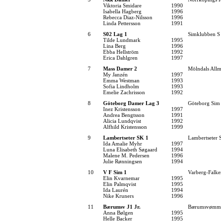
Viktoria Smidare
1990
Isabella Hagberg
1996
Rebecca Diaz-Nilsson
1996
Linda Pettersson
1991
6
S02 Lag 1
Simklubben S
Tilde Lundmark
1995
Lina Berg
1996
Ebba Hellström
1992
Erica Dahlgren
1997
7
Mass Damer 2
Mölndals Allm
My Janzén
1997
Emma Westman
1993
Sofia Lindholm
1993
Emelie Zachrisson
1992
8
Göteborg Damer Lag 3
Göteborg Sim
Inez Kristensson
1997
Andrea Bengtsson
1991
Alicia Lundqvist
1992
Alfhild Kristensson
1999
9
Lambertseter SK 1
Lambertseter
Ida Amalie Myhr
1997
Luna Elisabeth Søgaard
1994
Malene M. Pedersen
1996
Julie Rønningsen
1994
10
V F Sim 1
Varberg-Falk
Elin Kvarnemar
1995
Elin Palmqvist
1995
Ida Laurén
1994
Nike Kruners
1996
11
Bærumsv J1 Jr.
Bærumsvømm
Anna Bølgen
1995
Helle Backer
1995