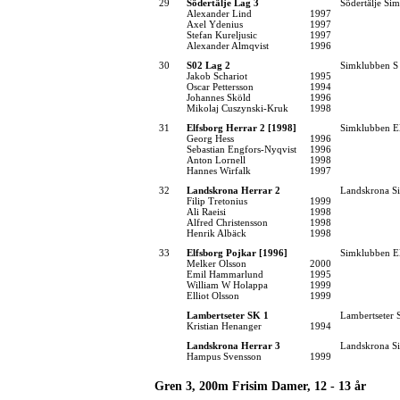
29
Södertälje Lag 3
Södertälje Sim
Alexander Lind
1997
Axel Ydenius
1997
Stefan Kureljusic
1997
Alexander Almqvist
1996
30
S02 Lag 2
Simklubben S
Jakob Schariot
1995
Oscar Pettersson
1994
Johannes Sköld
1996
Mikolaj Cuszynski-Kruk
1998
31
Elfsborg Herrar 2 [1998]
Simklubben E
Georg Hess
1996
Sebastian Engfors-Nyqvist
1996
Anton Lornell
1998
Hannes Wirfalk
1997
32
Landskrona Herrar 2
Landskrona Si
Filip Tretonius
1999
Ali Raeisi
1998
Alfred Christensson
1998
Henrik Albäck
1998
33
Elfsborg Pojkar [1996]
Simklubben E
Melker Olsson
2000
Emil Hammarlund
1995
William W Holappa
1999
Elliot Olsson
1999
Lambertseter SK 1
Lambertseter
Kristian Henanger
1994
Landskrona Herrar 3
Landskrona Si
Hampus Svensson
1999
Gren 3, 200m Frisim Damer, 12 - 13 år