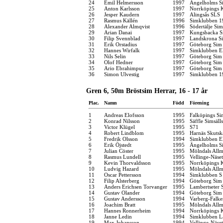
24
Emil Helmersson
1997
Ängelholms Si
25
Anton Karlsson
1997
Norrköpings 
26
Jesper Kaudern
1997
Alingsås SLS
27
Rasmus Källén
1996
Simklubben 1
28
Alexander Almqvist
1996
Södertälje Sim
29
Arian Danai
1997
Kungsbacka S
30
Filip Svennblad
1997
Landskrona Si
31
Erik Orstadius
1997
Göteborg Sim
32
Hannes Wirfalk
1997
Simklubben E
33
Nils Selin
1997
Göteborg Sim
34
Olof Hedner
1997
Göteborg Sim
35
Ario Ebrahimpur
1997
Göteborg Sim
36
Simon Ulvestig
1997
Simklubben 1
Gren 6, 50m Bröstsim Herrar, 16 - 17 år
Plac.
Namn
Född
Förening
1
Andreas Elofsson
1995
Falköpings Si
2
Konrad Nilsson
1995
Säffle Simsäll
3
Victor Klügel
1995
S71
4
Robert Lindblom
1995
Harnäs Skutsk
5
Fredrik Olsson
1994
Simklubben E
6
Erik Öjstedt
1995
Ängelholms Si
7
Julian Cöster
1995
Mölndals Allm
8
Rasmus Lundell
1995
Vellinge-Näse
9
Kevin Thorvaldsson
1995
Norrköpings 
10
Ludvig Hazard
1995
Mölndals Allm
11
Oscar Pettersson
1994
Simklubben S
12
Filip Alsterberg
1994
Göteborg Sim
13
Anders Erichsen Torvanger
1995
Lambertseter
14
Gustav Olander
1994
Göteborg Sim
15
Gustav Andersson
1994
Varberg-Falk
16
Joachim Bratt
1995
Mölndals Allm
17
Hannes Ronnerheim
1994
Norrköpings 
18
Janne Ledin
1994
Simklubben L
19
Max Johansson
1994
Vellinge-Näse