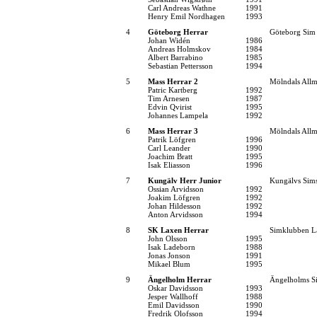
Carl Andreas Wathne
1991
Henry Emil Nordhagen
1993
4
Göteborg Herrar
Göteborg Sim
Johan Widén
1986
Andreas Holmskov
1984
Albert Barrabino
1985
Sebastian Pettersson
1994
5
Mass Herrar 2
Mölndals Allm
Patric Kartberg
1992
Tim Arnesen
1987
Edvin Qvirist
1995
Johannes Lampela
1992
6
Mass Herrar 3
Mölndals Allm
Patrik Löfgren
1996
Carl Leander
1990
Joachim Bratt
1995
Isak Eliasson
1996
7
Kungälv Herr Junior
Kungälvs Sims
Ossian Arvidsson
1992
Joakim Löfgren
1992
Johan Hildesson
1992
Anton Arvidsson
1994
8
SK Laxen Herrar
Simklubben L
John Olsson
1995
Isak Ladeborn
1988
Jonas Jonson
1991
Mikael Blum
1995
9
Ängelholm Herrar
Ängelholms Si
Oskar Davidsson
1993
Jesper Wallhoff
1988
Emil Davidsson
1990
Fredrik Olofsson
1994