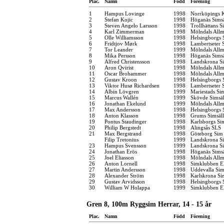
Plac.
Namn
Född
Förening
1
Hampus Lovinge
1998
Norrköpings 
2
Stefan Kojic
1998
Höganäs Simsä
3
Steven Angelo Larsson
1998
Trollhättans S
4
Karl Zimmerman
1998
Mölndals Allm
5
Olle Williamsson
1998
Helsingborgs 
6
Fridtjov Mørk
1998
Lambertseter
7
Tor Leander
1999
Mölndals Allm
8
Mika Persson
1998
Höganäs Simsä
9
Alfred Christensson
1998
Landskrona Si
10
Aron Qvirist
1998
Mölndals Allm
11
Oscar Brohammer
1998
Mölndals Allm
12
Gustav Kroon
1998
Helsingborgs 
13
Viktor Husø Richardsen
1998
Lambertseter
14
Albin Lövgren
1999
Mariestads Si
15
Marcus Wallén
1999
Skövde Simsäl
16
Jonathan Ekelund
1999
Mölndals Allm
17
Max Andersson
1998
Helsingborgs 
18
Anton Klasson
1998
Grums Simsäl
19
Pontus Staudinger
1998
Karlsborgs S
20
Philip Bergstedt
1998
Alingsås SLS
21
Max Bergstrand
1998
Göteborg Sim
Filip Tretonius
1999
Landskrona Si
23
Hampus Svensson
1999
Landskrona Si
24
Jonathan Erös
1998
Höganäs Simsä
25
Joel Eliasson
1998
Mölndals Allm
26
Anton Lornell
1998
Simklubben E
27
Martin Andersson
1998
Uddevalla Si
28
Alexander Ström
1998
Karlskrona Si
29
Gustav Arvidsson
1998
Helsingborgs 
30
William W Holappa
1999
Simklubben E
Gren 8, 100m Ryggsim Herrar, 14 - 15 år
Plac.
Namn
Född
Förening