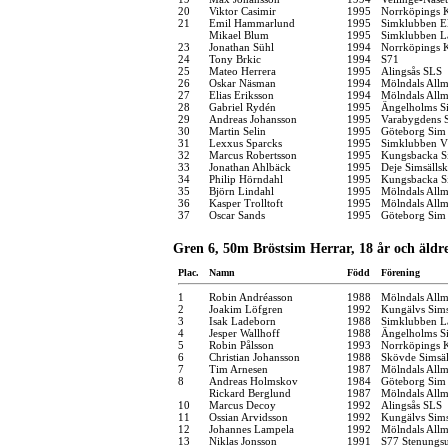
20
Viktor Casimir
1995
Norrköpings 
21
Emil Hammarlund
1995
Simklubben E
Mikael Blum
1995
Simklubben L
23
Jonathan Sühl
1994
Norrköpings 
24
Tony Brkic
1994
S71
25
Mateo Herrera
1995
Alingsås SLS
26
Oskar Näsman
1994
Mölndals Allm
27
Elias Eriksson
1994
Mölndals Allm
28
Gabriel Rydén
1995
Ängelholms Si
29
Andreas Johansson
1995
Varabygdens S
30
Martin Selin
1995
Göteborg Sim
31
Lexxus Sparcks
1995
Simklubben V
32
Marcus Robertsson
1995
Kungsbacka S
33
Jonathan Ahlbäck
1995
Deje Simsälls
34
Philip Hörndahl
1995
Kungsbacka S
35
Björn Lindahl
1995
Mölndals Allm
36
Kasper Trolltoft
1995
Mölndals Allm
37
Oscar Sands
1995
Göteborg Sim
Gren 6, 50m Bröstsim Herrar, 18 år och äldr
Plac.
Namn
Född
Förening
1
Robin Andréasson
1988
Mölndals Allm
2
Joakim Löfgren
1992
Kungälvs Sims
3
Isak Ladeborn
1988
Simklubben L
4
Jesper Wallhoff
1988
Ängelholms Si
5
Robin Pålsson
1993
Norrköpings 
6
Christian Johansson
1988
Skövde Simsäl
7
Tim Arnesen
1987
Mölndals Allm
8
Andreas Holmskov
1984
Göteborg Sim
Rickard Berglund
1987
Mölndals Allm
10
Marcus Decoy
1992
Alingsås SLS
11
Ossian Arvidsson
1992
Kungälvs Sims
12
Johannes Lampela
1992
Mölndals Allm
13
Niklas Jonsson
1991
S77 Stenungs