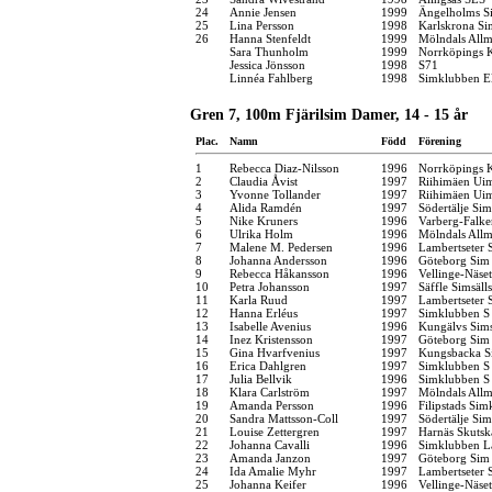
24
Annie Jensen
1999
Ängelholms Si
25
Lina Persson
1998
Karlskrona Si
26
Hanna Stenfeldt
1999
Mölndals Allm
Sara Thunholm
1999
Norrköpings 
Jessica Jönsson
1998
S71
Linnéa Fahlberg
1998
Simklubben E
Gren 7, 100m Fjärilsim Damer, 14 - 15 år
Plac.
Namn
Född
Förening
1
Rebecca Diaz-Nilsson
1996
Norrköpings 
2
Claudia Åvist
1997
Riihimäen Ui
3
Yvonne Tollander
1997
Riihimäen Ui
4
Alida Ramdén
1997
Södertälje Sim
5
Nike Kruners
1996
Varberg-Falk
6
Ulrika Holm
1996
Mölndals Allm
7
Malene M. Pedersen
1996
Lambertseter
8
Johanna Andersson
1996
Göteborg Sim
9
Rebecca Håkansson
1996
Vellinge-Näse
10
Petra Johansson
1997
Säffle Simsäll
11
Karla Ruud
1997
Lambertseter
12
Hanna Erléus
1997
Simklubben S
13
Isabelle Avenius
1996
Kungälvs Sims
14
Inez Kristensson
1997
Göteborg Sim
15
Gina Hvarfvenius
1997
Kungsbacka S
16
Erica Dahlgren
1997
Simklubben S
17
Julia Bellvik
1996
Simklubben S
18
Klara Carlström
1997
Mölndals Allm
19
Amanda Persson
1996
Filipstads Si
20
Sandra Mattsson-Coll
1997
Södertälje Sim
21
Louise Zettergren
1997
Harnäs Skutsk
22
Johanna Cavalli
1996
Simklubben L
23
Amanda Janzon
1997
Göteborg Sim
24
Ida Amalie Myhr
1997
Lambertseter
25
Johanna Keifer
1996
Vellinge-Näse