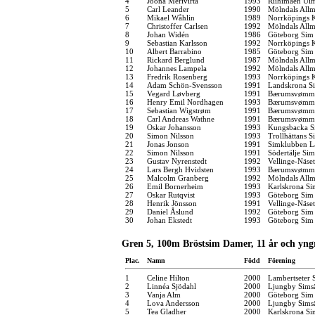
4
Joona Merivirta
1993
Riihimäen Ui
5
Carl Leander
1990
Mölndals Allm
6
Mikael Wåhlin
1989
Norrköpings 
7
Christoffer Carlsen
1992
Mölndals Allm
8
Johan Widén
1986
Göteborg Sim
9
Sebastian Karlsson
1992
Norrköpings 
10
Albert Barrabino
1985
Göteborg Sim
11
Rickard Berglund
1987
Mölndals Allm
12
Johannes Lampela
1992
Mölndals Allm
13
Fredrik Rosenberg
1993
Norrköpings 
14
Adam Schön-Svensson
1991
Landskrona Si
15
Vegard Løvberg
1991
Bærumsvømm
16
Henry Emil Nordhagen
1993
Bærumsvømm
17
Sebastian Wigstrøm
1991
Bærumsvømm
18
Carl Andreas Wathne
1991
Bærumsvømm
19
Oskar Johansson
1993
Kungsbacka S
20
Simon Nilsson
1993
Trollhättans S
21
Jonas Jonson
1991
Simklubben L
22
Simon Nilsson
1991
Södertälje Sim
23
Gustav Nyrenstedt
1992
Vellinge-Näse
24
Lars Bergh Hvidsten
1993
Bærumsvømm
25
Malcolm Granberg
1992
Mölndals Allm
26
Emil Bornerheim
1993
Karlskrona Si
27
Oskar Rutqvist
1993
Göteborg Sim
28
Henrik Jönsson
1991
Vellinge-Näse
29
Daniel Åslund
1992
Göteborg Sim
30
Johan Ekstedt
1993
Göteborg Sim
Gren 5, 100m Bröstsim Damer, 11 år och yng
Plac.
Namn
Född
Förening
1
Celine Hilton
2000
Lambertseter
2
Linnéa Sjödahl
2000
Ljungby Simsä
3
Vanja Alm
2000
Göteborg Sim
4
Lova Andersson
2000
Ljungby Simsä
5
Tea Gladher
2000
Karlskrona Si