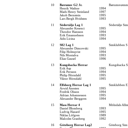
10
Bærumsv G2 Jr.
Bærumsvømm
Henrik Wathne
1994
Mads Henry Steinland
1997
Jakob Bernstein
1995
Lars Bergh Hvidsten
1993
11
Södertälje Lag 1
Södertälje Sim
Alexander Kesenci
1995
Theodor Hansson
1994
Erik Emanuelsson
1993
Adis Licina
1994
12
S02 Lag 1
Simklubben S
Alexander Dimcevski
1995
Filip Holmqvist
1994
Nils Montalva
1993
Elias Gausel
1996
13
Kungsbacka Herrar
Kungsbacka S
Erik Asp
1995
Erik Persson
1994
Philip Hörndahl
1995
Viktor Hörndahl
1995
14
Elfsborg Herrar Lag 1
Simklubben E
Arwid Anesten
1995
Fredrik Olsson
1994
Adrian Johannesson
1995
Alexander Berggren
1994
15
Mass Herrar 4
Mölndals Allm
Daniel Blomberg
1993
Ludvig Hazard
1995
Niklas Löfgren
1989
Malcolm Granberg
1992
16
Göteborg Herrar Lag2
Göteborg Sim