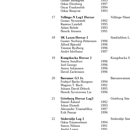
Gustav Blomgren
1993
Oskar Ehrnberg
1997
Oscar Frankenfelt
1994
Oskar Rutqvist
1993
17
Vellinge-N Lag1 Herrar
Vellinge-Näse
Gustav Nyrenstedt
1992
Rasmus Lundell
1995
Adam Rohde
1993
Henrik Jönsson
1991
18
SK Laxen Herrar 2
Simklubben L
Gustav Norberg-Pettersson
1996
Alfred Bjärudd
1996
Timmie Rydberg
1996
André Idoffsson
1997
19
Kungsbacka Herrar 2
Kungsbacka S
Simon Sundfors
1996
Joel Georgy
1996
Anton Johansson
1996
David Zachrisson
1996
20
Bærumsv G3 Jr.
Bærumsvømm
Fridtjof Bache Hungnes
1994
Magnus T. Buch
1992
Johann David Ørbeck
1995
Henrik Syversveen Lie
1996
21
Göteborg Herrar Lag3
Göteborg Sim
Daniel Åslund
1992
Johan Ekstedt
1993
Alexander Triantafillou
1997
Erik Panzar
1996
22
Södertälje Lag 2
Södertälje Sim
Oskar Emanuelsson
1994
Simon Nilsson
1991
André Lopez
1991