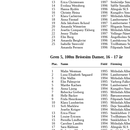
13
Erica Christensen
1997
Södertälje Sim
14
Evelina Wensberg
1996
Säffle Simsäll
15
Hanna Rydén
1996
Alingsås SLS
16
Christin Heina
1996
Kungälvs Sims
17
Klara Carlström
1997
Mölndals Allm
18
Anna Finstad
1996
Lambertseter
19
Ada Jakobsen Avlund
1997
Lambertseter
20
Amanda Wittström
1997
Höganäs Simsä
21
Josefin Company Ekberg
1996
Mölndals Allm
22
Jenny Thalin
1997
Vellinge-Näse
23
Elin Borg
1996
Ängelholms Si
24
Amanda Bergkvist
1996
Landskrona Si
25
Isabelle Stenvold
1996
Trollhättans S
Amanda Persson
1996
Filipstads Si
Gren 5, 100m Bröstsim Damer, 16 - 17 år
Plac.
Namn
Född
Förening
1
Malin Westman
1995
Mölndals Allm
2
Luna Elisabeth Søgaard
1994
Lambertseter
3
Elin Wallin
1994
Mölndals Allm
4
Elin Palmqvist
1995
Varberg-Falk
5
Marthe Karlsen
1994
Lambertseter
6
Anna Ljung
1994
Kungälvs Sims
7
Rebecka Greberg
1995
Mölndals Allm
8
Helle Backer
1995
Bærumsvømm
9
Frida Henriksson
1995
Filipstads Si
10
Klara Lundström
1995
Mölndals Allm
11
Sofi Marklew
1995
Deje Simsälls
Josefin Krüger
1994
Mölndals Allm
13
Erica Fluur
1995
Simklubben 1
14
Louise Ericson
1994
Trollhättans S
15
Pernilla Lindberg
1994
Simklubben S
16
Caroline Landén
1994
Mölndals Allm
17
Sara Rådman
1995
Alingsås SLS