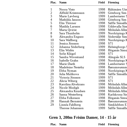
Plac.
Namn
Född
Förening
1
Noora Visto
1998
Riihimäen Ui
2
Alfhild Kristensson
1999
Göteborg Sim
3
Marte Løvberg
1999
Lambertseter
4
Mathilda Janzon
1998
Göteborg Sim
5
Elin Thörner
1998
Säffle Simsäll
6
Matilda Larsson
1998
Uddevalla Si
7
Marta Qvirist
1998
Mölndals Allm
8
Sara Thunholm
1999
Norrköpings 
9
Alexandra Engsoo
1998
Södertälje Sim
10
Sara Wallberg
1999
Norrköpings 
11
Jessica Jönsson
1998
S71
12
Johanna Söderberg
1999
Helsingborgs 
13
Elin Widén
1998
Höganäs Simsä
14
Sofie Klügel
1998
S71
15
Sandra Wivestrand
1998
Alingsås SLS
16
Isabelle Grahn
1998
Norrköpings 
17
Marie Øseth
1998
Lambertseter
18
Madeleine Nesteby
1998
Bærumsvømm
19
Ebba Nyman
1998
Norrköpings 
20
Julia Mulikova
1998
Säffle Simsäll
21
Victoria Jönsson
1999
S71
22
Alicia Wiberg
1998
S71
23
Karolina Alvekrans
1998
Mölndals Allm
24
Nicole Modigh
1999
Mölndals Allm
25
Alexandra Knudsen
1998
Mölndals Allm
26
Sanna Westerberg
1998
Karlskrona Si
27
Ebba Folkesson
1998
Höganäs Simsä
28
Hannah Bernstein
1998
Bærumsvømm
29
Linnéa Fahlberg
1998
Simklubben E
Therese Johansson
1999
Säffle Simsäll
Gren 3, 200m Frisim Damer, 14 - 15 år
Plac.
Namn
Född
Förening