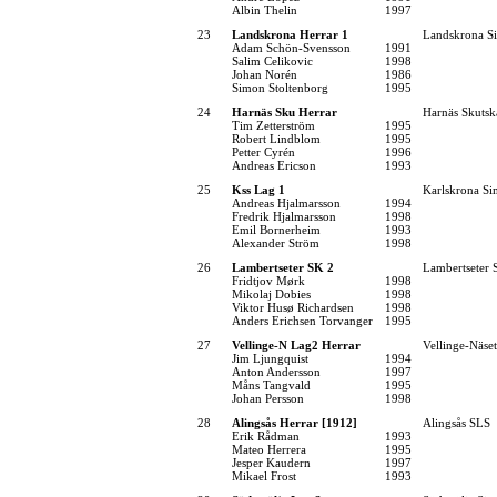
Albin Thelin
1997
23
Landskrona Herrar 1
Landskrona Si
Adam Schön-Svensson
1991
Salim Celikovic
1998
Johan Norén
1986
Simon Stoltenborg
1995
24
Harnäs Sku Herrar
Harnäs Skutsk
Tim Zetterström
1995
Robert Lindblom
1995
Petter Cyrén
1996
Andreas Ericson
1993
25
Kss Lag 1
Karlskrona Si
Andreas Hjalmarsson
1994
Fredrik Hjalmarsson
1998
Emil Bornerheim
1993
Alexander Ström
1998
26
Lambertseter SK 2
Lambertseter
Fridtjov Mørk
1998
Mikolaj Dobies
1998
Viktor Husø Richardsen
1998
Anders Erichsen Torvanger
1995
27
Vellinge-N Lag2 Herrar
Vellinge-Näse
Jim Ljungquist
1994
Anton Andersson
1997
Måns Tangvald
1995
Johan Persson
1998
28
Alingsås Herrar [1912]
Alingsås SLS
Erik Rådman
1993
Mateo Herrera
1995
Jesper Kaudern
1997
Mikael Frost
1993