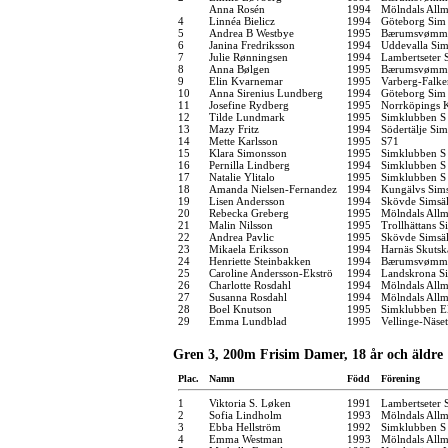
Anna Rosén
1994
Mölndals Allm
4
Linnéa Bielicz
1994
Göteborg Sim
5
Andrea B Westbye
1995
Bærumsvømm
6
Janina Fredriksson
1994
Uddevalla Si
7
Julie Rønningsen
1994
Lambertseter
8
Anna Bølgen
1995
Bærumsvømm
9
Elin Kvarnemar
1995
Varberg-Falk
10
Anna Sirenius Lundberg
1994
Göteborg Sim
11
Josefine Rydberg
1995
Norrköpings 
12
Tilde Lundmark
1995
Simklubben S
13
Mazy Fritz
1994
Södertälje Sim
14
Mette Karlsson
1995
S71
15
Klara Simonsson
1995
Simklubben S
16
Pernilla Lindberg
1994
Simklubben S
17
Natalie Ylitalo
1995
Simklubben S
18
Amanda Nielsen-Fernandez
1994
Kungälvs Sims
19
Lisen Andersson
1994
Skövde Simsäl
20
Rebecka Greberg
1995
Mölndals Allm
21
Malin Nilsson
1995
Trollhättans S
22
Andrea Pavlic
1995
Skövde Simsäl
23
Mikaela Eriksson
1994
Harnäs Skutsk
24
Henriette Steinbakken
1994
Bærumsvømm
25
Caroline Andersson-Ekströ
1994
Landskrona Si
26
Charlotte Rosdahl
1994
Mölndals Allm
27
Susanna Rosdahl
1994
Mölndals Allm
28
Boel Knutson
1995
Simklubben E
29
Emma Lundblad
1995
Vellinge-Näse
Gren 3, 200m Frisim Damer, 18 år och äldre
Plac.
Namn
Född
Förening
1
Viktoria S. Løken
1991
Lambertseter
2
Sofia Lindholm
1993
Mölndals Allm
3
Ebba Hellström
1992
Simklubben S
4
Emma Westman
1993
Mölndals Allm