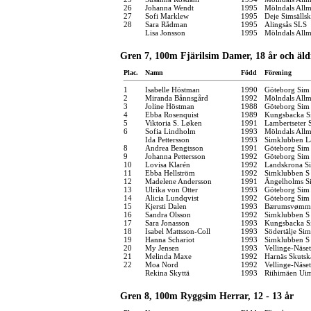
26
Johanna Wendt
1995
Mölndals Allm
27
Sofi Marklew
1995
Deje Simsälls
28
Sara Rådman
1995
Alingsås SLS
Lisa Jonsson
1995
Mölndals Allm
Gren 7, 100m Fjärilsim Damer, 18 år och äld
Plac.
Namn
Född
Förening
1
Isabelle Höstman
1990
Göteborg Sim
2
Miranda Bånnsgård
1992
Mölndals Allm
3
Joline Höstman
1988
Göteborg Sim
4
Ebba Rosenquist
1989
Kungsbacka S
5
Viktoria S. Løken
1991
Lambertseter
6
Sofia Lindholm
1993
Mölndals Allm
Ida Pettersson
1993
Simklubben L
8
Andrea Bengtsson
1991
Göteborg Sim
9
Johanna Pettersson
1992
Göteborg Sim
10
Lovisa Klarén
1992
Landskrona Si
11
Ebba Hellström
1992
Simklubben S
12
Madelene Andersson
1991
Ängelholms Si
13
Ulrika von Otter
1993
Göteborg Sim
14
Alicia Lundqvist
1992
Göteborg Sim
15
Kjersti Dalen
1993
Bærumsvømm
16
Sandra Olsson
1992
Simklubben S
17
Sara Jonasson
1993
Kungsbacka S
18
Isabel Mattsson-Coll
1993
Södertälje Sim
19
Hanna Schariot
1993
Simklubben S
20
My Jensen
1993
Vellinge-Näse
21
Melinda Maxe
1992
Harnäs Skutsk
22
Moa Nord
1992
Vellinge-Näse
Rekina Skyttä
1993
Riihimäen Ui
Gren 8, 100m Ryggsim Herrar, 12 - 13 år