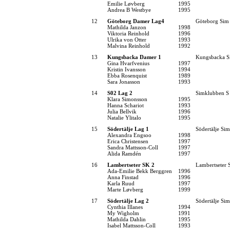
Emilie Løvberg
1995
Andrea B Westbye
1995
12
Göteborg Damer Lag4
Göteborg Sim
Mathilda Janzon
1998
Viktoria Reinhold
1996
Ulrika von Otter
1993
Malvina Reinhold
1992
13
Kungsbacka Damer 1
Kungsbacka S
Gina Hvarfvenius
1997
Kristin Ivansson
1994
Ebba Rosenquist
1989
Sara Jonasson
1993
14
S02 Lag 2
Simklubben S
Klara Simonsson
1995
Hanna Schariot
1993
Julia Bellvik
1996
Natalie Ylitalo
1995
15
Södertälje Lag 1
Södertälje Sim
Alexandra Engsoo
1998
Erica Christensen
1997
Sandra Mattsson-Coll
1997
Alida Ramdén
1997
16
Lambertseter SK 2
Lambertseter
Ada-Emilie Bekk Berggren
1996
Anna Finstad
1996
Karla Ruud
1997
Marte Løvberg
1999
17
Södertälje Lag 2
Södertälje Sim
Cynthia Illanes
1994
My Wigholm
1991
Mathilda Dahlin
1995
Isabel Mattsson-Coll
1993