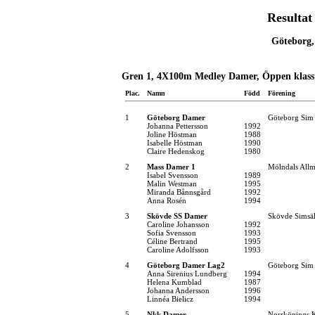
Resultat
Göteborg,
Gren 1, 4X100m Medley Damer, Öppen klass
Plac.
Namn
Född
Förening
1
Göteborg Damer
Göteborg Sim
Johanna Pettersson
1992
Joline Höstman
1988
Isabelle Höstman
1990
Claire Hedenskog
1980
2
Mass Damer 1
Mölndals Allm
Isabel Svensson
1989
Malin Westman
1995
Miranda Bånnsgård
1992
Anna Rosén
1994
3
Skövde SS Damer
Skövde Simsäl
Caroline Johansson
1992
Sofia Svensson
1993
Céline Bertrand
1995
Caroline Adolfsson
1993
4
Göteborg Damer Lag2
Göteborg Sim
Anna Sirenius Lundberg
1994
Helena Kumblad
1987
Johanna Andersson
1996
Linnéa Bielicz
1994
5
Nkk Damer
Norrköpings 