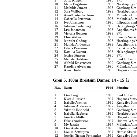
9
Sofie Klügel
1998
S71
10
Malin Engström
1998
Norrköpings 
11
Mathilda Janzon
1998
Göteborg Sim
12
Sara Wallberg
1999
Norrköpings 
13
Ann-Kristin Karlsson
1999
Mölndals Allm
14
Gabriella Petersson
1998
Mölndals Allm
15
Ive Johansson
1998
Filipstads Si
16
Johanna Söderberg
1999
Helsingborgs 
17
Lisa Johansson
1998
Ängelholms Si
18
Victoria Jönsson
1999
S71
19
Elise Wallén
1998
Skövde Simsäl
20
Jennifer Goding
1998
Norrköpings 
21
Matilda Andersson
1999
Ängelholms Si
22
Felicia Petersons
1998
Karlskrona Si
23
Kamilia Najami
1998
Helsingborgs 
24
Jessica Jönsson
1998
S71
25
Matilda Holström
1998
Simklubben E
26
Alfhild Kristensson
1999
Göteborg Sim
27
Karolina Alvekrans
1998
Mölndals Allm
Alma Dizdar
1998
Höganäs Simsä
Gren 5, 100m Bröstsim Damer, 14 - 15 år
Plac.
Namn
Född
Förening
1
Lina Berg
1996
Simklubben S
2
Klara Juliusson
1997
Höganäs Simsä
3
Isabelle Avenius
1996
Kungälvs Sims
4
Johanna Andersson
1997
Ängelholms Si
5
Viktoria Reinhold
1996
Göteborg Sim
6
Isabella Hagberg
1996
Norrköpings 
7
Josefine Möller
1996
Höganäs Simsä
8
Felicia Andersson
1997
Uddevalla Si
9
My Janzén
1997
Mölndals Allm
10
Lina Andersson
1996
Filipstads Si
11
Louise Zettergren
1997
Harnäs Skutsk
12
Josefin Nielsen-Fernandez
1996
Kungälvs Sims