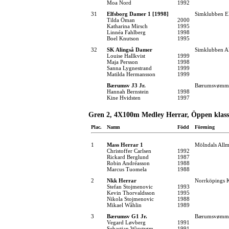
Moa Nord
1992
31
Elfsborg Damer 1 [1998]
Simklubben E
Tilda Öman
2000
Katharina Mirsch
1995
Linnéa Fahlberg
1998
Boel Knutson
1995
32
SK Alingså Damer
Simklubben Al
Louise Hallkvist
1999
Maja Persson
1998
Sanna Lygnestrand
1999
Matilda Hermansson
1999
Bærumsv J3 Jr.
Bærumsvømm
Hannah Bernstein
1998
Kine Hvidsten
1997
Gren 2, 4X100m Medley Herrar, Öppen klass
Plac.
Namn
Född
Förening
1
Mass Herrar 1
Mölndals Allm
Christoffer Carlsen
1992
Rickard Berglund
1987
Robin Andréasson
1988
Marcus Tuomela
1988
2
Nkk Herrar
Norrköpings 
Stefan Stojmenovic
1993
Kevin Thorvaldsson
1995
Nikola Stojmenovic
1988
Mikael Wåhlin
1989
3
Bærumsv G1 Jr.
Bærumsvømm
Vegard Løvberg
1991
Sebastian Wigstrøm
1991