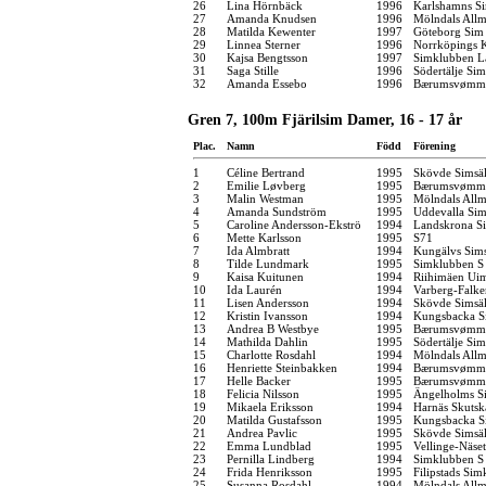
26
Lina Hörnbäck
1996
Karlshamns S
27
Amanda Knudsen
1996
Mölndals Allm
28
Matilda Kewenter
1997
Göteborg Sim
29
Linnea Sterner
1996
Norrköpings 
30
Kajsa Bengtsson
1997
Simklubben L
31
Saga Stille
1996
Södertälje Sim
32
Amanda Essebo
1996
Bærumsvømm
Gren 7, 100m Fjärilsim Damer, 16 - 17 år
Plac.
Namn
Född
Förening
1
Céline Bertrand
1995
Skövde Simsäl
2
Emilie Løvberg
1995
Bærumsvømm
3
Malin Westman
1995
Mölndals Allm
4
Amanda Sundström
1995
Uddevalla Si
5
Caroline Andersson-Ekströ
1994
Landskrona Si
6
Mette Karlsson
1995
S71
7
Ida Almbratt
1994
Kungälvs Sims
8
Tilde Lundmark
1995
Simklubben S
9
Kaisa Kuitunen
1994
Riihimäen Ui
10
Ida Laurén
1994
Varberg-Falk
11
Lisen Andersson
1994
Skövde Simsäl
12
Kristin Ivansson
1994
Kungsbacka S
13
Andrea B Westbye
1995
Bærumsvømm
14
Mathilda Dahlin
1995
Södertälje Sim
15
Charlotte Rosdahl
1994
Mölndals Allm
16
Henriette Steinbakken
1994
Bærumsvømm
17
Helle Backer
1995
Bærumsvømm
18
Felicia Nilsson
1995
Ängelholms Si
19
Mikaela Eriksson
1994
Harnäs Skutsk
20
Matilda Gustafsson
1995
Kungsbacka S
21
Andrea Pavlic
1995
Skövde Simsäl
22
Emma Lundblad
1995
Vellinge-Näse
23
Pernilla Lindberg
1994
Simklubben S
24
Frida Henriksson
1995
Filipstads Si
25
Susanna Rosdahl
1994
Mölndals Allm