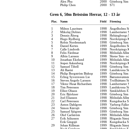
Alex Phu
2000
Göteborg Sim
Philip Chen
2000
S71
Gren 6, 50m Bröstsim Herrar, 12 - 13 år
Plac.
Namn
Född
Förening
1
Milton Lauritsen
1998
Ängelholms Si
2
Mikolaj Dobies
1998
Lambertseter
3
Dennis Åberg
1998
Helsingborgs 
4
Hugo Rydberg
1998
Norrköpings 
5
Robin Nordenmark
1998
Göteborg Sim
6
Daniel Kertes
1999
Ängelholms Si
7
Calle Lindroth
1998
Norrköpings 
8
Felix Färdmar
1998
Mölndals Allm
9
Albin Larsson
1998
Skene Sim- och
10
Jonathan Ekelund
1999
Mölndals Allm
11
Jesper Askenberg
1998
Norrköpings 
12
Samuel Tibell
1998
Göteborg Sim
13
Ali Raeisi
1998
Landskrona Si
14
Philip Borgström Bishop
1999
Göteborg Sim
15
Erling Syversveen Lie
1999
Bærumsvømm
16
Steven Angelo Larsson
1998
Trollhättans S
17
Viktor Husø Richardsen
1998
Lambertseter
18
Tim Petersson
1999
Landskrona Si
19
Elliot Olsson
1999
Simklubben E
20
Eric Björkner
1998
Göteborg Sim
21
Joel Eliasson
1998
Mölndals Allm
22
Carl Petersson
1998
Kungsbacka S
23
Anton Dahlgren
1999
Varberg-Falk
24
Simon Kärrsjö
1998
Göteborg Sim
25
Samuel Sjögren
1999
Göteborg Sim
26
Olof Carlström
1999
Mölndals Allm
27
Erik Juliusson
1998
Höganäs Simsä
Erik Gingsjö
1998
Kungsbacka S
29
Johan Killman
1999
Höganäs Simsä
Noah Griphem
1999
Simklubben E