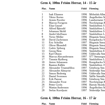
Gren 4, 100m Frisim Herrar, 14 - 15 år
Plac.
Namn
Född
Förening
1
Isak Eliasson
1996
Mölndals Allm
2
Viktor Kertes
1996
Ängelholms Si
3
Armin Porobic
1996
Lambertseter
4
Marcus Forsgren
1996
Norrköpings 
5
Elias Gausel
1996
Simklubben S
6
Alfred Bjärudd
1996
Simklubben L
7
Johannes Sköld
1996
Simklubben S
8
André Idoffsson
1997
Simklubben L
9
Victor Möller
1996
Höganäs Simsä
10
David Zachrisson
1996
Kungsbacka S
11
Eric Schollin
1997
Höganäs Simsä
12
Oliver Blomdell
1996
Höganäs Simsä
13
Cedric Sjöberg
1996
Höganäs Simsä
14
Georg Hess
1996
Simklubben E
15
Karl Olsson
1996
Uddevalla Si
16
Marcus Alexandersson
1997
S77 Stenungs
17
Timmie Rydberg
1996
Simklubben L
18
Anton Johansson
1996
Kungsbacka S
19
Rasmus Källén
1996
Simklubben 1
20
Alexander Triantafillou
1997
Göteborg Sim
21
Alexander Almqvist
1996
Södertälje Sim
22
Simon Bodestig
1996
Uddevalla Si
23
Daniel Svensson
1996
Säffle Simsäll
24
Erik Panzar
1996
Göteborg Sim
25
Alexander Frost
1997
Norrköpings 
26
Petter Cyrén
1996
Harnäs Skutsk
27
Mattias Andersson
1996
Ängelholms Si
28
Stefan Kureljusic
1997
Södertälje Sim
Gren 4, 100m Frisim Herrar, 16 - 17 år
Plac.
Namn
Född
Förening