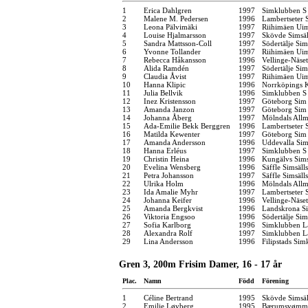
1
Erica Dahlgren
1997
Simklubben S
2
Malene M. Pedersen
1996
Lambertseter
3
Leona Pälvimäki
1997
Riihimäen Ui
4
Louise Hjalmarsson
1997
Skövde Simsäl
5
Sandra Mattsson-Coll
1997
Södertälje Sim
6
Yvonne Tollander
1997
Riihimäen Ui
7
Rebecca Håkansson
1996
Vellinge-Näse
8
Alida Ramdén
1997
Södertälje Sim
9
Claudia Åvist
1997
Riihimäen Ui
10
Hanna Klipic
1996
Norrköpings 
11
Julia Bellvik
1996
Simklubben S
12
Inez Kristensson
1997
Göteborg Sim
13
Amanda Janzon
1997
Göteborg Sim
14
Johanna Åberg
1997
Mölndals Allm
15
Ada-Emilie Bekk Berggren
1996
Lambertseter
16
Matilda Kewenter
1997
Göteborg Sim
17
Amanda Andersson
1996
Uddevalla Si
18
Hanna Erléus
1997
Simklubben S
19
Christin Heina
1996
Kungälvs Sims
20
Evelina Wensberg
1996
Säffle Simsäll
21
Petra Johansson
1997
Säffle Simsäll
22
Ulrika Holm
1996
Mölndals Allm
23
Ida Amalie Myhr
1997
Lambertseter
24
Johanna Keifer
1996
Vellinge-Näse
25
Amanda Bergkvist
1996
Landskrona Si
26
Viktoria Engsoo
1996
Södertälje Sim
27
Sofia Karlborg
1996
Simklubben L
28
Alexandra Rolf
1997
Simklubben L
29
Lina Andersson
1996
Filipstads Si
Gren 3, 200m Frisim Damer, 16 - 17 år
Plac.
Namn
Född
Förening
1
Céline Bertrand
1995
Skövde Simsäl
2
Emilie Løvberg
1995
Bærumsvømm