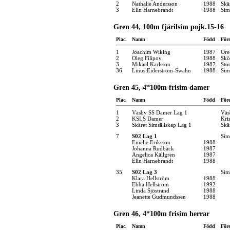
2
Nathalie Andersson
1988
Skä
3
Elin Harnebrandt
1988
Sim
Gren 44, 100m fjärilsim pojk.15-16
Plac.
Namn
Född
För
1
Joachim Wiking
1987
Öre
2
Oleg Filipov
1988
Skö
3
Mikael Karlsson
1987
Sto
36
Linus Eiderström-Swahn
1988
Sim
Gren 45, 4*100m frisim damer
Plac.
Namn
Född
För
1
Väsby SS Damer Lag 1
Väs
2
KSLS Damer
Kri
3
Skäret Simsällskap Lag 1
Skä
7
S02 Lag 1
Sim
Emelie Eriksson
1988
Johanna Rudbäck
1987
Angelica Källgren
1987
Elin Harnebrandt
1988
35
S02 Lag 3
Sim
Klara Hellström
1988
Ebba Hellström
1992
Linda Sjöstrand
1988
Jeanette Gudmundssen
1988
Gren 46, 4*100m frisim herrar
Plac.
Namn
Född
För