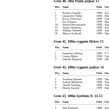
Gren 40, 50m frisim pojkar 13
Plac.
Namn
Född
För
1
Ponthus Sandell
1990
Nor
2
Christoffer Wallin
1990
Hel
3
Kevin Zetterman
1990
Lid
7
Esa Virtanen
1990
Sim
10
Anders Harnebrandt
1990
Sim
15
Jimmy Weidman
1990
Sim
44
William Tellstedt
1990
Sim
50
Marcus Gyllestål
1990
Sim
Gren 41, 100m ryggsim flickor 13
Plac.
Namn
Född
För
1
Josephine Wiberg
1990
S 7
2
Linnea Bihlar
1990
Väs
3
Isabelle Höglund
1990
Ali
Gren 42, 100m ryggsim pojkar 14
Plac.
Namn
Född
För
1
Jonathan Alestam
1989
Sim
2
Joakim Bakklund
1989
Sim
3
Charlie Garding
1989
Väs
9
Dennis Gnutek
1989
Sim
Gren 43, 100m fjärilsim fl. 14-15
Plac.
Namn
Född
För
1
Sara Englund
1988
Sto