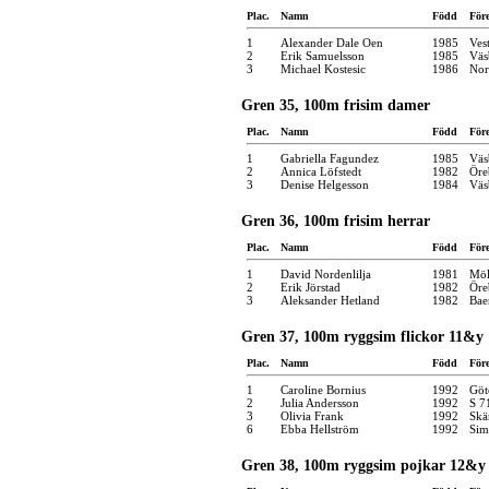
Plac.
Namn
Född
För
1
Alexander Dale Oen
1985
Ves
2
Erik Samuelsson
1985
Väs
3
Michael Kostesic
1986
Nor
Gren 35, 100m frisim damer
Plac.
Namn
Född
För
1
Gabriella Fagundez
1985
Väs
2
Annica Löfstedt
1982
Öre
3
Denise Helgesson
1984
Väs
Gren 36, 100m frisim herrar
Plac.
Namn
Född
För
1
David Nordenlilja
1981
Möl
2
Erik Jörstad
1982
Öre
3
Aleksander Hetland
1982
Bae
Gren 37, 100m ryggsim flickor 11&y
Plac.
Namn
Född
För
1
Caroline Bornius
1992
Göt
2
Julia Andersson
1992
S 7
3
Olivia Frank
1992
Skä
6
Ebba Hellström
1992
Sim
Gren 38, 100m ryggsim pojkar 12&y