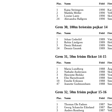
Plac.
Namn
Född
För
1
Kajsa Strömgren
1990
Kar
2
Matilda Möller
1990
Vel
3
Louise Lantz
1990
Skö
24
Alexandra Hallgren
1990
Sim
Gren 30, 100m bröstsim pojkar 14
Plac.
Namn
Född
För
1
Johan Cederlöf
1989
Väs
2
Robin Lindgren
1989
Hel
3
Deniz Hekmati
1989
Sim
24
Dennis Gnutek
1989
Sim
Gren 31, 50m frisim flickor 14-15
Plac.
Namn
Född
För
1
Maria Lundberg
1988
Äng
2
Nathalie Andersson
1988
Skä
3
Henriette Brekke
1988
Ves
4
Elin Harnebrandt
1988
Sim
10
Emelie Eriksson
1988
Sim
47
Jeanette Gudmundssen
1988
Sim
Gren 32, 50m frisim pojkar 15-16
Plac.
Namn
Född
För
1
Thomas Ole Fadnes
1987
Sta
2
Georg Schancke Eikeland
1987
Bae
3
Anders Romberg
1987
Vel