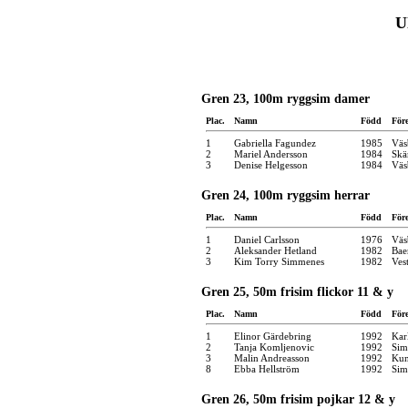
U
Gren 23, 100m ryggsim damer
Plac.
Namn
Född
För
1
Gabriella Fagundez
1985
Väs
2
Mariel Andersson
1984
Skä
3
Denise Helgesson
1984
Väs
Gren 24, 100m ryggsim herrar
Plac.
Namn
Född
För
1
Daniel Carlsson
1976
Väs
2
Aleksander Hetland
1982
Bae
3
Kim Torry Simmenes
1982
Ves
Gren 25, 50m frisim flickor 11 & y
Plac.
Namn
Född
För
1
Elinor Gärdebring
1992
Kar
2
Tanja Komljenovic
1992
Sim
3
Malin Andreasson
1992
Kun
8
Ebba Hellström
1992
Sim
Gren 26, 50m frisim pojkar 12 & y