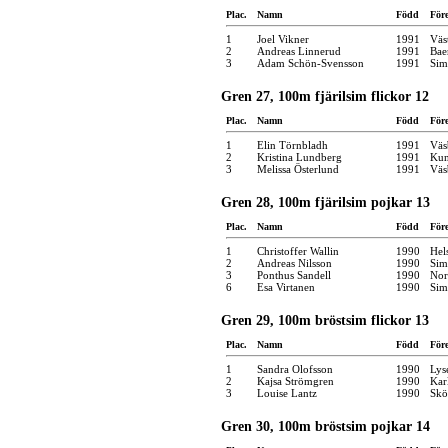
Plac.
Namn
Född
För
1
Joel Vikner
1991
Väs
2
Andreas Linnerud
1991
Bae
3
Adam Schön-Svensson
1991
Sim
Gren 27, 100m fjärilsim flickor 12
Plac.
Namn
Född
För
1
Elin Törnbladh
1991
Väs
2
Kristina Lundberg
1991
Kun
3
Melissa Österlund
1991
Väs
Gren 28, 100m fjärilsim pojkar 13
Plac.
Namn
Född
För
1
Christoffer Wallin
1990
Hel
2
Andreas Nilsson
1990
Sim
3
Ponthus Sandell
1990
Nor
6
Esa Virtanen
1990
Sim
Gren 29, 100m bröstsim flickor 13
Plac.
Namn
Född
För
1
Sandra Olofsson
1990
Lys
2
Kajsa Strömgren
1990
Kar
3
Louise Lantz
1990
Skö
Gren 30, 100m bröstsim pojkar 14