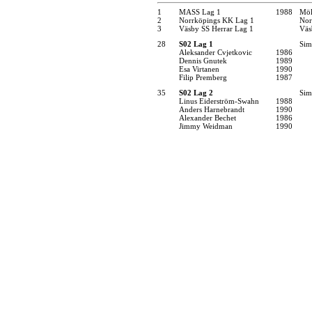
1
MASS Lag 1
1988
Möl
2
Norrköpings KK Lag 1
Nor
3
Väsby SS Herrar Lag 1
Väs
28
S02 Lag 1
Sim
Aleksander Cvjetkovic
1986
Dennis Gnutek
1989
Esa Virtanen
1990
Filip Premberg
1987
35
S02 Lag 2
Sim
Linus Eiderström-Swahn
1988
Anders Harnebrandt
1990
Alexander Bechet
1986
Jimmy Weidman
1990