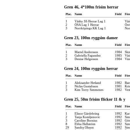
Gren 46, 4*100m frisim herrar
Plac.
Namn
Född
För
1
Väsby SS Herrar Lag 1
Väs
2
ÖSA Lag 1 Herrar
Öre
3
Norrköpings KK Lag 1
Nor
Gren 23, 100m ryggsim damer
Plac.
Namn
Född
För
1
Mariel Andersson
1984
Skä
2
Gabriella Fagundez
1985
Väs
3
Denise Helgesson
1984
Väs
Gren 24, 100m ryggsim herrar
Plac.
Namn
Född
För
1
Aleksander Hetland
1982
Bae
2
Niclas Gustafsson
1981
Kri
3
Kim Torry Simmenes
1982
Ves
Gren 25, 50m frisim flickor 11 & y
Plac.
Namn
Född
För
1
Elinor Gärdebring
1992
Kar
2
Tanja Komljenovic
1992
Sim
3
Caroline Bornius
1992
Göt
8
Ebba Hellström
1992
Sim
29
Sandra Olsson
1992
Sim