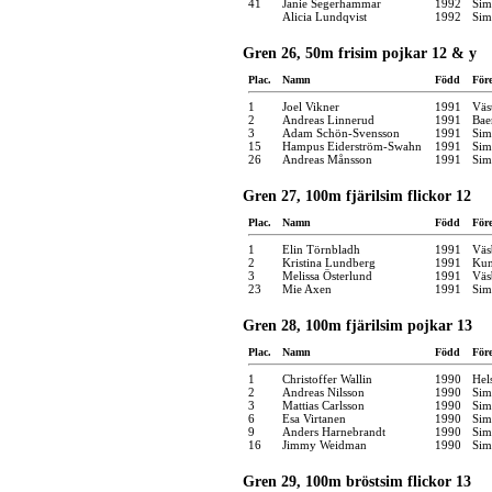
41
Janie Segerhammar
1992
Sim
Alicia Lundqvist
1992
Sim
Gren 26, 50m frisim pojkar 12 & y
Plac.
Namn
Född
För
1
Joel Vikner
1991
Väs
2
Andreas Linnerud
1991
Bae
3
Adam Schön-Svensson
1991
Sim
15
Hampus Eiderström-Swahn
1991
Sim
26
Andreas Månsson
1991
Sim
Gren 27, 100m fjärilsim flickor 12
Plac.
Namn
Född
För
1
Elin Törnbladh
1991
Väs
2
Kristina Lundberg
1991
Kun
3
Melissa Österlund
1991
Väs
23
Mie Axen
1991
Sim
Gren 28, 100m fjärilsim pojkar 13
Plac.
Namn
Född
För
1
Christoffer Wallin
1990
Hel
2
Andreas Nilsson
1990
Sim
3
Mattias Carlsson
1990
Sim
6
Esa Virtanen
1990
Sim
9
Anders Harnebrandt
1990
Sim
16
Jimmy Weidman
1990
Sim
Gren 29, 100m bröstsim flickor 13