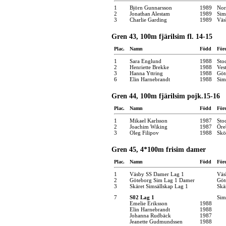
1
Björn Gunnarsson
1989
Nor
2
Jonathan Alestam
1989
Sim
3
Charlie Garding
1989
Väs
Gren 43, 100m fjärilsim fl. 14-15
Plac.
Namn
Född
För
1
Sara Englund
1988
Sto
2
Henriette Brekke
1988
Ves
3
Hanna Yttring
1988
Göt
6
Elin Harnebrandt
1988
Sim
Gren 44, 100m fjärilsim pojk.15-16
Plac.
Namn
Född
För
1
Mikael Karlsson
1987
Sto
2
Joachim Wiking
1987
Öre
3
Oleg Filipov
1988
Skö
Gren 45, 4*100m frisim damer
Plac.
Namn
Född
För
1
Väsby SS Damer Lag 1
Väs
2
Göteborg Sim Lag 1 Damer
Göt
3
Skäret Simsällskap Lag 1
Skä
7
S02 Lag 1
Sim
Emelie Eriksson
1988
Elin Harnebrandt
1988
Johanna Rudbäck
1987
Jeanette Gudmundssen
1988