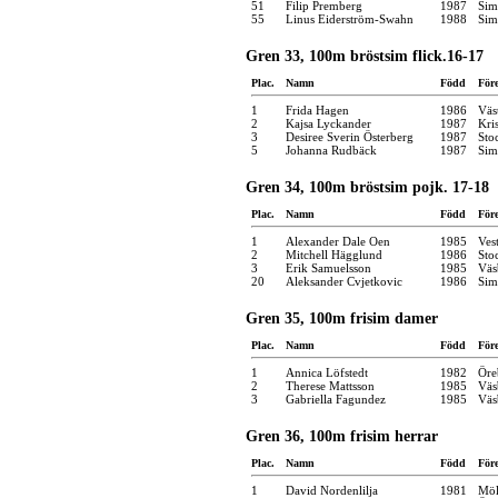
51
Filip Premberg
1987
Sim
55
Linus Eiderström-Swahn
1988
Sim
Gren 33, 100m bröstsim flick.16-17
Plac.
Namn
Född
För
1
Frida Hagen
1986
Väs
2
Kajsa Lyckander
1987
Kri
3
Desiree Sverin Österberg
1987
Sto
5
Johanna Rudbäck
1987
Sim
Gren 34, 100m bröstsim pojk. 17-18
Plac.
Namn
Född
För
1
Alexander Dale Oen
1985
Ves
2
Mitchell Hägglund
1986
Sto
3
Erik Samuelsson
1985
Väs
20
Aleksander Cvjetkovic
1986
Sim
Gren 35, 100m frisim damer
Plac.
Namn
Född
För
1
Annica Löfstedt
1982
Öre
2
Therese Mattsson
1985
Väs
3
Gabriella Fagundez
1985
Väs
Gren 36, 100m frisim herrar
Plac.
Namn
Född
För
1
David Nordenlilja
1981
Möl