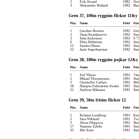
2
Erik Jörstad
1982
Öre
3
Aleksander Hetland
1982
Bae
Gren 37, 100m ryggsim flickor 11&y
Plac.
Namn
Född
För
1
Caroline Bornius
1992
Göt
2
Tanja Komljenovic
1992
Sim
3
Julia Andersson
1992
S 7
6
Ebba Hellström
1992
Sim
12
Sandra Olsson
1992
Sim
22
Janie Segerhammar
1992
Sim
Gren 38, 100m ryggsim pojkar 12&y
Plac.
Namn
Född
För
1
Joel Vikner
1991
Väs
2
Mikael Thorstensson
1991
Sim
3
Christoffer Carlsen
1992
Möl
18
Hampus Eiderström-Swahn
1991
Sim
31
Andreas Månsson
1991
Sim
Gren 39, 50m frisim flickor 12
Plac.
Namn
Född
För
1
Kristina Lundberg
1991
Kun
2
Sara Wiklund
1991
Tro
3
Alona Filippova
1991
Skö
17
Yasmine Zabihi
1991
Sim
35
Mie Axen
1991
Sim