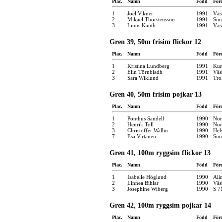
Plac.
Namn
Född
För
1
Joel Vikner
1991
Väs
2
Mikael Thorstensson
1991
Sim
3
Linus Kanth
1991
Väs
Gren 39, 50m frisim flickor 12
Plac.
Namn
Född
För
1
Kristina Lundberg
1991
Kun
2
Elin Törnbladh
1991
Väs
3
Sara Wiklund
1991
Tro
Gren 40, 50m frisim pojkar 13
Plac.
Namn
Född
För
1
Ponthus Sandell
1990
Nor
2
Henrik Toll
1990
Nor
3
Christoffer Wallin
1990
Hel
7
Esa Virtanen
1990
Sim
Gren 41, 100m ryggsim flickor 13
Plac.
Namn
Född
För
1
Isabelle Höglund
1990
Ali
2
Linnea Bihlar
1990
Väs
3
Josephine Wiberg
1990
S 7
Gren 42, 100m ryggsim pojkar 14
Plac.
Namn
Född
För