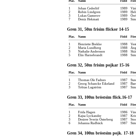
Plac.
Namn
Född
För
1
Johan Cederlöf
1989
Väs
2
Robin Lindgren
1989
Hel
3
Lukas Gamerov
1989
Öre
7
Deniz Hekmati
1989
Sim
Gren 31, 50m frisim flickor 14-15
Plac.
Namn
Född
För
1
Henriette Brekke
1988
Ves
2
Maria Lundberg
1988
Äng
3
Nathalie Andersson
1988
Skä
5
Elin Harnebrandt
1988
Sim
Gren 32, 50m frisim pojkar 15-16
Plac.
Namn
Född
För
1
Thomas Ole Fadnes
1987
Sta
2
Georg Schancke Eikeland
1987
Bae
3
Tobias Lagström
1987
Sim
Gren 33, 100m bröstsim flick.16-17
Plac.
Namn
Född
För
1
Frida Hagen
1986
Väs
2
Kajsa Lyckander
1987
Kri
3
Desiree Sverin Österberg
1987
Sto
6
Johanna Rudbäck
1987
Sim
Gren 34, 100m bröstsim pojk. 17-18