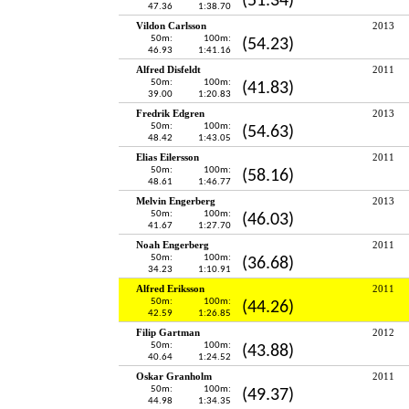
(51.34)
47.36
1:38.70
Vildon Carlsson
2013
50m:
100m:
(54.23)
46.93
1:41.16
Alfred Disfeldt
2011
50m:
100m:
(41.83)
39.00
1:20.83
Fredrik Edgren
2013
50m:
100m:
(54.63)
48.42
1:43.05
Elias Eilersson
2011
50m:
100m:
(58.16)
48.61
1:46.77
Melvin Engerberg
2013
50m:
100m:
(46.03)
41.67
1:27.70
Noah Engerberg
2011
50m:
100m:
(36.68)
34.23
1:10.91
Alfred Eriksson
2011
50m:
100m:
(44.26)
42.59
1:26.85
Filip Gartman
2012
50m:
100m:
(43.88)
40.64
1:24.52
Oskar Granholm
2011
50m:
100m:
(49.37)
44.98
1:34.35