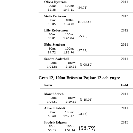
Olivia Nyström
2011
50m:
100m:
(54.73)
52.38
1:47.11
Stella Pedersen
2013
50m:
100m:
(1:02.16)
53.85
1:56.01
Lilly Robertsson
2012
50m:
100m:
(55.23)
50.81
1:46.04
Ebba Stenbom
2011
50m:
100m:
(57.22)
54.72
1:51.94
Sandra Söderhäll
2011
50m:
100m:
(1:08.50)
1:01.86
2:10.36
Gren 12, 100m Bröstsim Pojkar 12 och yngre
Namn
Född
Monaf Adbeh
2011
50m:
100m:
(1:15.05)
1:04.57
2:19.62
Alfred Disfeldt
2011
50m:
100m:
(53.84)
48.63
1:42.47
Fredrik Edgren
2013
50m:
100m:
(58.79)
53.35
1:52.14