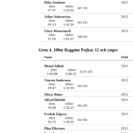
Ebba Stenbom
2011
50m:
100m:
(47.19)
47.47
1:34.66
Joline Söderström
2012
50m:
100m:
(54.21)
49.13
1:43.34
Clara Westermark
2013
50m:
100m:
(58.01)
57.56
1:55.57
Gren 4, 100m Ryggsim Pojkar 12 och yngre
Namn
Född
Monaf Adbeh
2011
50m:
100m:
(1:07.67)
1:00.88
2:08.55
Vincent Andersson
2011
50m:
100m:
(55.07)
49.87
1:44.94
Oliver Behre
2011
Alfred Disfeldt
2011
50m:
100m:
(46.25)
43.98
1:30.23
Fredrik Edgren
2013
50m:
100m:
(56.90)
52.13
1:49.03
Elias Eilersson
2011