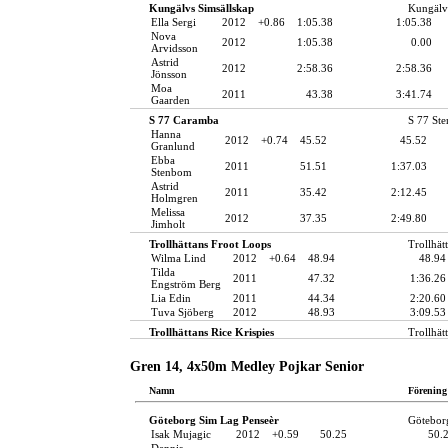
Kungälvs Simsällskap
Kungälv
Ella Sergi
2012
+0.86
1:05.38
1:05.38
Nova
2012
1:05.38
0.00
Arvidsson
Astrid
2012
2:58.36
2:58.36
Jönsson
Moa
2011
43.38
3:41.74
Gaarden
S 77 Caramba
S 77 St
Hanna
2012
+0.74
45.52
45.52
Granlund
Ebba
2011
51.51
1:37.03
Stenbom
Astrid
2011
35.42
2:12.45
Holmgren
Melissa
2012
37.35
2:49.80
Jimholt
Trollhättans Froot Loops
Trollhät
Wilma Lind
2012
+0.64
48.94
48.94
Tilda
2011
47.32
1:36.26
Engström Berg
Lia Edin
2011
44.34
2:20.60
Tuva Sjöberg
2012
48.93
3:09.53
Trollhättans Rice Krispies
Trollhät
Gren 14, 4x50m Medley Pojkar Senior
Namn
Förening
Göteborg Sim Lag Penseèr
Götebor
Isak Mujagic
2012
+0.59
50.25
50.
Dennis