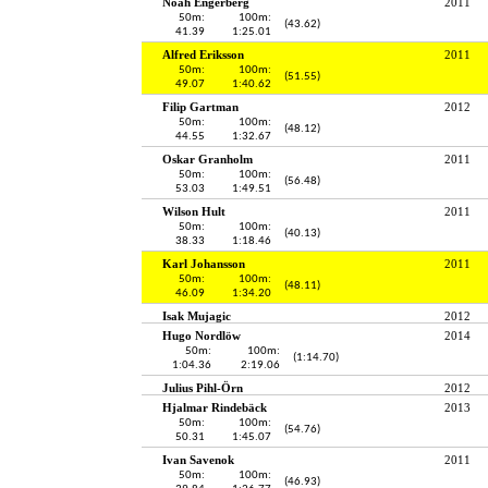
Noah Engerberg
2011
50m:
100m:
(43.62)
41.39
1:25.01
Alfred Eriksson
2011
50m:
100m:
(51.55)
49.07
1:40.62
Filip Gartman
2012
50m:
100m:
(48.12)
44.55
1:32.67
Oskar Granholm
2011
50m:
100m:
(56.48)
53.03
1:49.51
Wilson Hult
2011
50m:
100m:
(40.13)
38.33
1:18.46
Karl Johansson
2011
50m:
100m:
(48.11)
46.09
1:34.20
Isak Mujagic
2012
Hugo Nordlöw
2014
50m:
100m:
(1:14.70)
1:04.36
2:19.06
Julius Pihl-Örn
2012
Hjalmar Rindebäck
2013
50m:
100m:
(54.76)
50.31
1:45.07
Ivan Savenok
2011
50m:
100m:
(46.93)