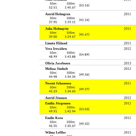
50m:
100m:
(53.16)
52.51
1:45.67
Astrid Holmgren
2011
50m:
100m:
(41.16)
37.95
1:19.11
Julia Holmqvist
2011
50m:
100m:
(45.67)
39.00
1:24.67
Linnéa Håland
2011
Vera Irewährn
2012
50m:
100m:
(54.89)
48.99
1:43.88
Olivia Jacobsson
2013
Melissa Jimholt
2012
50m:
100m:
(49.36)
44.98
1:34.34
Noomi Johansson
2011
50m:
100m:
(49.37)
45.23
1:34.60
Astrid Jönsson
2012
Emilia Jörgensen
2012
50m:
100m:
(53.03)
49.91
1:42.94
Emilie Keen
2012
50m:
100m:
(49.32)
46.35
1:35.67
Wilma Leffler
2011