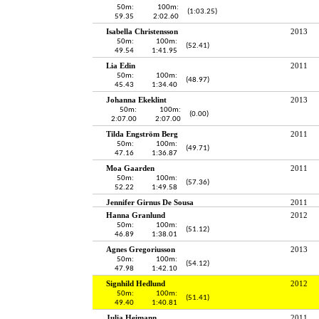
50m:
100m:
(1:03.25)
59.35
2:02.60
Isabella Christensson
2013
50m:
100m:
(52.41)
49.54
1:41.95
Lia Edin
2011
50m:
100m:
(48.97)
45.43
1:34.40
Johanna Ekeklint
2013
50m:
100m:
(0.00)
2:07.00
2:07.00
Tilda Engström Berg
2011
50m:
100m:
(49.71)
47.16
1:36.87
Moa Gaarden
2011
50m:
100m:
(57.36)
52.22
1:49.58
Jennifer Girnus De Sousa
2011
Hanna Granlund
2012
50m:
100m:
(51.12)
46.89
1:38.01
Agnes Gregoriusson
2013
50m:
100m:
(54.12)
47.98
1:42.10
Signhild Hedlund
2012
50m:
100m:
(51.41)
49.40
1:40.81
Julia Heimann
2011