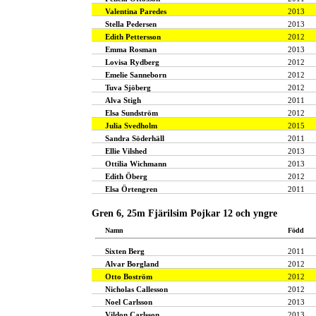
Valentina Paredes
2013
Stella Pedersen
2013
Edith Pettersson
2012
Emma Rosman
2013
Lovisa Rydberg
2012
Emelie Sanneborn
2012
Tuva Sjöberg
2012
Alva Stigh
2011
Elsa Sundström
2012
Julia Svedholm
2015
Sandra Söderhäll
2011
Ellie Vilshed
2013
Ottilia Wichmann
2013
Edith Öberg
2012
Elsa Örtengren
2011
Gren 6, 25m Fjärilsim Pojkar 12 och yngre
Namn
Född
Sixten Berg
2011
Alvar Borgland
2012
Otto Boström
2012
Nicholas Callesson
2012
Noel Carlsson
2013
Vildon Carlsson
2013