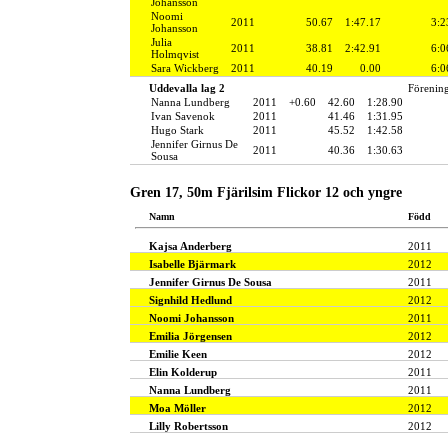
Johansson
Noomi
2011
50.67
1:47.17
3:2
Johansson
Julia
2011
38.81
2:42.91
6:0
Holmqvist
Sara Wickberg
2011
40.19
0.00
6:0
Uddevalla lag 2
Förenin
Nanna Lundberg
2011
+0.60
42.60
1:28.90
Ivan Savenok
2011
41.46
1:31.95
Hugo Stark
2011
45.52
1:42.58
Jennifer Girnus De
2011
40.36
1:30.63
Sousa
Gren 17, 50m Fjärilsim Flickor 12 och yngre
Namn
Född
Kajsa Anderberg
2011
Isabelle Bjärmark
2012
Jennifer Girnus De Sousa
2011
Signhild Hedlund
2012
Noomi Johansson
2011
Emilia Jörgensen
2012
Emilie Keen
2012
Elin Kolderup
2011
Nanna Lundberg
2011
Moa Möller
2012
Lilly Robertsson
2012