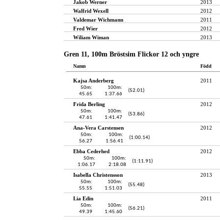
Jakob Werner
2013
Walfrid Wexell
2012
Valdemar Wichmann
2011
Fred Wier
2012
Wiliam Wiman
2013
Gren 11, 100m Bröstsim Flickor 12 och yngre
Namn
Född
Kajsa Anderberg
2011
50m:
100m:
(52.01)
45.65
1:37.66
Frida Berling
2012
50m:
100m:
(53.86)
47.61
1:41.47
Ana-Vera Carstensen
2012
50m:
100m:
(1:00.14)
56.27
1:56.41
Ebba Cederhed
2012
50m:
100m:
(1:11.91)
1:06.17
2:18.08
Isabella Christensson
2013
50m:
100m:
(55.48)
55.55
1:51.03
Lia Edin
2011
50m:
100m:
(56.21)
49.39
1:45.60