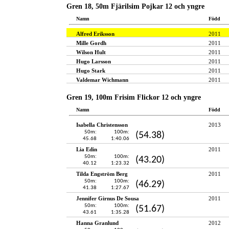
Gren 18, 50m Fjärilsim Pojkar 12 och yngre
Namn
Född
Alfred Eriksson
2011
Mille Gordh
2011
Wilson Hult
2011
Hugo Larsson
2011
Hugo Stark
2011
Valdemar Wichmann
2011
Gren 19, 100m Frisim Flickor 12 och yngre
Namn
Född
Isabella Christensson
2013
50m:
100m:
(54.38)
45.68
1:40.06
Lia Edin
2011
50m:
100m:
(43.20)
40.12
1:23.32
Tilda Engström Berg
2011
50m:
100m:
(46.29)
41.38
1:27.67
Jennifer Girnus De Sousa
2011
50m:
100m:
(51.67)
43.61
1:35.28
Hanna Granlund
2012