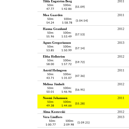
Tilda Engström Berg
2011
50m:
100m:
(55.09)
47.77
1:42.86
Moa Gaarden
2011
50m:
100m:
(1:04.54)
54.24
1:58.78
Hanna Granlund
2012
50m:
100m:
(57.53)
55.96
1:53.49
Agnes Gregoriusson
2013
50m:
100m:
(57.14)
53.85
1:50.99
Ebba Hellström
2012
50m:
100m:
(59.72)
58.00
1:57.72
Astrid Holmgren
2011
50m:
100m:
(47.36)
43.71
1:31.07
Melissa Jimholt
2012
50m:
100m:
(56.95)
50.01
1:46.96
Noomi Johansson
2011
50m:
100m:
(55.28)
49.38
1:44.66
Alma Kostovski
2012
Vera Lindfors
2013
50m:
100m:
(1:09.21)
1:00.77
2:09.98