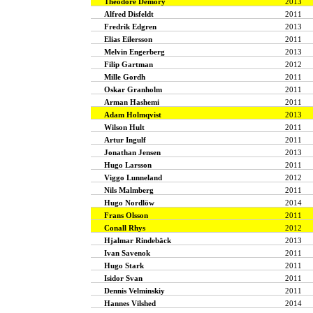
Theodore Demory
2013
Alfred Disfeldt
2011
Fredrik Edgren
2013
Elias Eilersson
2011
Melvin Engerberg
2013
Filip Gartman
2012
Mille Gordh
2011
Oskar Granholm
2011
Arman Hashemi
2011
Adam Holmqvist
2013
Wilson Hult
2011
Artur Ingulf
2011
Jonathan Jensen
2013
Hugo Larsson
2011
Viggo Lunneland
2012
Nils Malmberg
2011
Hugo Nordlöw
2014
Frans Olsson
2011
Conall Rhys
2012
Hjalmar Rindebäck
2013
Ivan Savenok
2011
Hugo Stark
2011
Isidor Svan
2011
Dennis Velminskiy
2011
Hannes Vilshed
2014