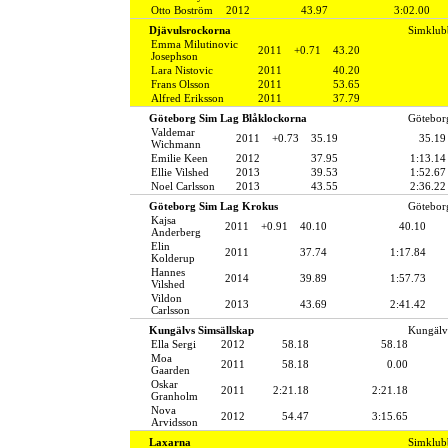
Otto Boström
2012
43.97
3:02.00
Djävulsrockorna
Simklub
Emma Milutinovic
2011
+0.71
43.20
Josephson
Lara Nistovic
2011
40.20
Frans Olsson
2011
53.65
Alfred Eriksson
2011
37.79
Göteborg Sim Lag Blåklockorna
Götebor
Valdemar
2011
+0.73
35.19
35.19
Wichmann
Emilie Keen
2012
37.95
1:13.14
Ellie Vilshed
2013
39.53
1:52.67
Noel Carlsson
2013
43.55
2:36.22
Göteborg Sim Lag Krokus
Götebor
Kajsa
2011
+0.91
40.10
40.10
Anderberg
Elin
2011
37.74
1:17.84
Kolderup
Hannes
2014
39.89
1:57.73
Vilshed
Vildon
2013
43.69
2:41.42
Carlsson
Kungälvs Simsällskap
Kungälv
Ella Sergi
2012
58.18
58.18
Moa
2011
58.18
0.00
Gaarden
Oskar
2011
2:21.18
2:21.18
Granholm
Nova
2012
54.47
3:15.65
Arvidsson
Laxarna
Simklub