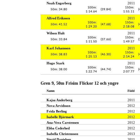
Noah Engerberg
2011
100m:
150m:
50m: 34.80
(39.84)
(
1:14.64
1:55.11
Alfred Eriksson
2011
100m:
150m:
50m: 41.52
(47.68)
(
1:29.20
2:18.08
Wilson Hult
2011
100m:
150m:
50m: 33.84
(37.66)
(
1:11.50
1:49.57
Karl Johansson
2011
100m:
150m:
50m: 38.83
(46.30)
(
1:25.13
2:14.24
Hugo Stark
2011
100m:
150m:
50m: 38.00
(44.74)
(
1:22.74
2:07.77
Gren 9, 50m Frisim Flickor 12 och yngre
Namn
Född
Kajsa Anderberg
2011
Nova Arvidsson
2012
Frida Berling
2012
Isabelle Bjärmark
2012
Ana-Vera Carstensen
2012
Ebba Cederhed
2012
Isabella Christensson
2013
Sigrid Danielsen
2011