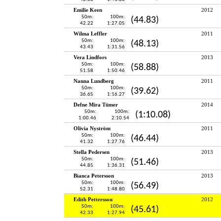
Emilie Keen
2012
50m:
100m:
(44.83)
42.22
1:27.05
Wilma Leffler
2011
50m:
100m:
(48.13)
43.43
1:31.56
Vera Lindfors
2013
50m:
100m:
(58.88)
51.58
1:50.46
Nanna Lundberg
2011
50m:
100m:
(39.62)
36.65
1:16.27
Defne Mira Tümer
2014
50m:
100m:
(1:10.08)
1:00.46
2:10.54
Olivia Nyström
2011
50m:
100m:
(46.44)
41.32
1:27.76
Stella Pedersen
2013
50m:
100m:
(51.46)
44.85
1:36.31
Bianca Petersson
2013
50m:
100m:
(56.49)
52.31
1:48.80
Edith Pettersson
2012
50m:
100m:
(45.61)
42.33
1:27.94