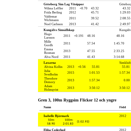
Göteborg Sim Lag Vitsippor
Götebor
Wilma Leffler
2011
+0.70
43.32
43.32
Frida Berling
2012
45.71
1:29.03
Valdemar
2011
39.52
2:08.55
Wichmann
Noel Carlsson
2013
41.42
2:49.97
Kungälvs Simsällskap
Kungälv
Hugo
2011
+0.191
48.16
48.16
Larsson
Mille
2011
57.54
1:45.70
Gordh
Emma
2013
47.55
2:33.25
Rosman
Alva Nord
2011
41.43
3:14.68
Laxarna
Simklub
Alvina Kollin
2013
+0.56
55.81
55.81
Julia
2015
1:01.53
1:57.34
Svedholm
Theodore
2013
1:57.34
0.00
Demory
Adam
2013
3:50.12
3:50.12
Holmqvist
Gren 3, 100m Ryggsim Flickor 12 och yngre
Namn
Född
Isabelle Bjärmark
2012
50m:
100m:
(1:02.93)
58.90
2:01.83
Ebba Cederhed
2012