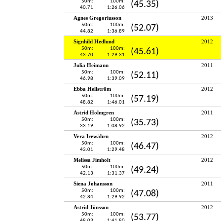
50m:
100m:
(45.35)
40.71
1:26.06
Agnes Gregoriusson
2013
50m:
100m:
(52.07)
44.82
1:36.89
Signhild Hedlund
2012
50m:
100m:
(45.61)
43.70
1:29.31
Julia Heimann
2011
50m:
100m:
(52.11)
46.98
1:39.09
Ebba Hellström
2012
50m:
100m:
(57.19)
48.82
1:46.01
Astrid Holmgren
2011
50m:
100m:
(35.73)
33.19
1:08.92
Vera Irewährn
2012
50m:
100m:
(46.47)
43.01
1:29.48
Melissa Jimholt
2012
50m:
100m:
(49.24)
42.13
1:31.37
Siena Johansson
2011
50m:
100m:
(47.08)
42.84
1:29.92
Astrid Jönsson
2012
50m:
100m:
(53.77)
48.03
1:41.80