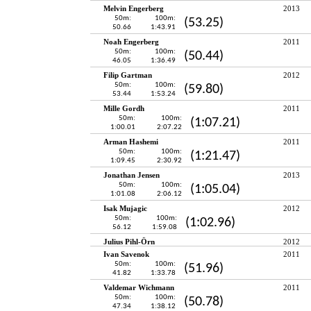
Melvin Engerberg
2013
50m:
100m:
(53.25)
50.66
1:43.91
Noah Engerberg
2011
50m:
100m:
(50.44)
46.05
1:36.49
Filip Gartman
2012
50m:
100m:
(59.80)
53.44
1:53.24
Mille Gordh
2011
50m:
100m:
(1:07.21)
1:00.01
2:07.22
Arman Hashemi
2011
50m:
100m:
(1:21.47)
1:09.45
2:30.92
Jonathan Jensen
2013
50m:
100m:
(1:05.04)
1:01.08
2:06.12
Isak Mujagic
2012
50m:
100m:
(1:02.96)
56.12
1:59.08
Julius Pihl-Örn
2012
Ivan Savenok
2011
50m:
100m:
(51.96)
41.82
1:33.78
Valdemar Wichmann
2011
50m:
100m:
(50.78)
47.34
1:38.12