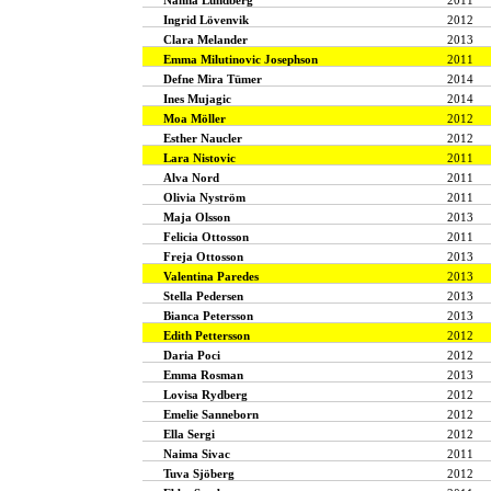
Ingrid Lövenvik
2012
Clara Melander
2013
Emma Milutinovic Josephson
2011
Defne Mira Tümer
2014
Ines Mujagic
2014
Moa Möller
2012
Esther Naucler
2012
Lara Nistovic
2011
Alva Nord
2011
Olivia Nyström
2011
Maja Olsson
2013
Felicia Ottosson
2011
Freja Ottosson
2013
Valentina Paredes
2013
Stella Pedersen
2013
Bianca Petersson
2013
Edith Pettersson
2012
Daria Poci
2012
Emma Rosman
2013
Lovisa Rydberg
2012
Emelie Sanneborn
2012
Ella Sergi
2012
Naima Sivac
2011
Tuva Sjöberg
2012