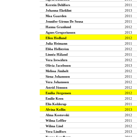
Kerstin Dehlfors
2011
Johanna Ekeklint
2013
Moa Gaarden
2011
Jennifer Girnus De Sousa
2011
Hanna Granlund
2012
Agnes Gregoriusson
2013
Ellen Hedlund
2012
Julia Heimann
2011
Ebba Hellström
2012
Linnéa Håland
2011
Vera Irewährn
2012
Olivia Jacobsson
2013
Melissa Jimholt
2012
Siena Johansson
2011
Vera Johansson
2012
Astrid Jönsson
2012
Emilia Jörgensen
2012
Emilie Keen
2012
Elin Kolderup
2011
Alvina Kollin
2013
Alma Kostovski
2012
Wilma Leffler
2011
Wilma Lind
2012
Vera Lindfors
2013
Nanna Lundberg
2011