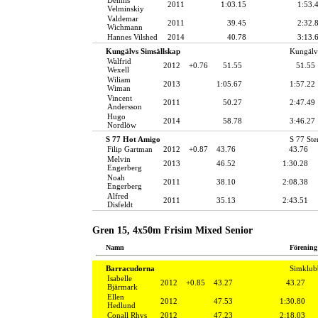
2011
1:03.15
1:53.
Velminskiy
Valdemar
2011
39.45
2:32.
Wichmann
Hannes Vilshed
2014
40.78
3:13.
Kungälvs Simsällskap
Kungälv
Walfrid
2012
+0.76
51.55
51.55
Wexell
Wiliam
2013
1:05.67
1:57.22
Wiman
Vincent
2011
50.27
2:47.49
Andersson
Hugo
2014
58.78
3:46.27
Nordlöw
S 77 Hot Amigo
S 77 St
Filip Gartman
2012
+0.87
43.76
43.76
Melvin
2013
46.52
1:30.28
Engerberg
Noah
2011
38.10
2:08.38
Engerberg
Alfred
2011
35.13
2:43.51
Disfeldt
Gren 15, 4x50m Frisim Mixed Senior
Namn
Förening
Barracudorna
Simklub
Isabelle
2012
+0.85
43.27
43.27
Bjärmark
Ellen
2012
47.53
1:30.80
Hedlund
Conall Rhys
2012
47.23
2:18.03