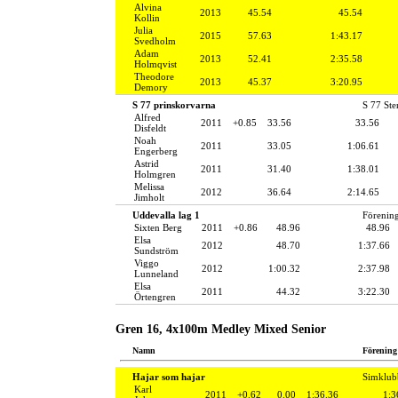
Alvina
2013
45.54
45.54
Kollin
Julia
2015
57.63
1:43.17
Svedholm
Adam
2013
52.41
2:35.58
Holmqvist
Theodore
2013
45.37
3:20.95
Demory
S 77 prinskorvarna
S 77 St
Alfred
2011
+0.85
33.56
33.56
Disfeldt
Noah
2011
33.05
1:06.61
Engerberg
Astrid
2011
31.40
1:38.01
Holmgren
Melissa
2012
36.64
2:14.65
Jimholt
Uddevalla lag 1
Förenin
Sixten Berg
2011
+0.86
48.96
48.96
Elsa
2012
48.70
1:37.66
Sundström
Viggo
2012
1:00.32
2:37.98
Lunneland
Elsa
2011
44.32
3:22.30
Örtengren
Gren 16, 4x100m Medley Mixed Senior
Namn
Förening
Hajar som hajar
Simklub
Karl
2011
+0.62
0.00
1:36.36
1:3