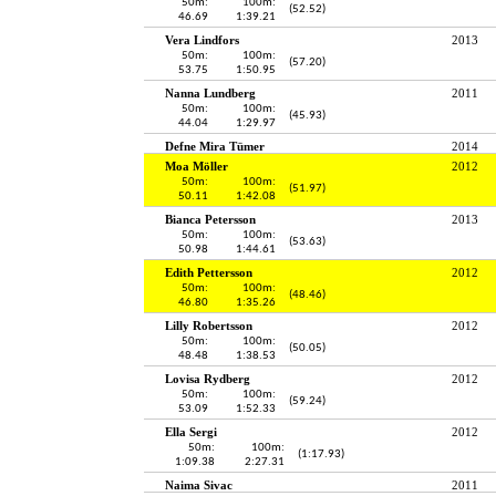
50m:
100m:
(52.52)
46.69
1:39.21
Vera Lindfors
2013
50m:
100m:
(57.20)
53.75
1:50.95
Nanna Lundberg
2011
50m:
100m:
(45.93)
44.04
1:29.97
Defne Mira Tümer
2014
Moa Möller
2012
50m:
100m:
(51.97)
50.11
1:42.08
Bianca Petersson
2013
50m:
100m:
(53.63)
50.98
1:44.61
Edith Pettersson
2012
50m:
100m:
(48.46)
46.80
1:35.26
Lilly Robertsson
2012
50m:
100m:
(50.05)
48.48
1:38.53
Lovisa Rydberg
2012
50m:
100m:
(59.24)
53.09
1:52.33
Ella Sergi
2012
50m:
100m:
(1:17.93)
1:09.38
2:27.31
Naima Sivac
2011