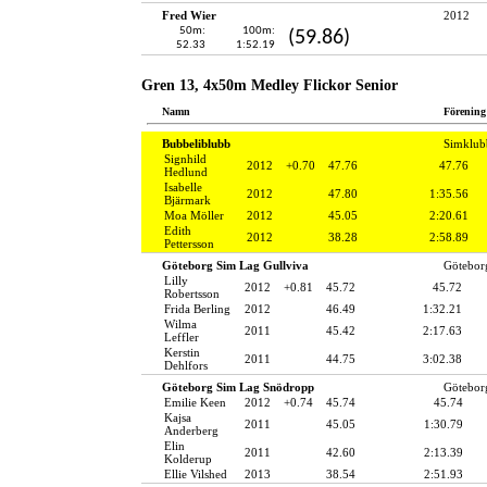
Fred Wier
2012
50m:
100m:
(59.86)
52.33
1:52.19
Gren 13, 4x50m Medley Flickor Senior
Namn
Förening
Bubbeliblubb
Simklub
Signhild
2012
+0.70
47.76
47.76
Hedlund
Isabelle
2012
47.80
1:35.56
Bjärmark
Moa Möller
2012
45.05
2:20.61
Edith
2012
38.28
2:58.89
Pettersson
Göteborg Sim Lag Gullviva
Götebor
Lilly
2012
+0.81
45.72
45.72
Robertsson
Frida Berling
2012
46.49
1:32.21
Wilma
2011
45.42
2:17.63
Leffler
Kerstin
2011
44.75
3:02.38
Dehlfors
Göteborg Sim Lag Snödropp
Götebor
Emilie Keen
2012
+0.74
45.74
45.74
Kajsa
2011
45.05
1:30.79
Anderberg
Elin
2011
42.60
2:13.39
Kolderup
Ellie Vilshed
2013
38.54
2:51.93