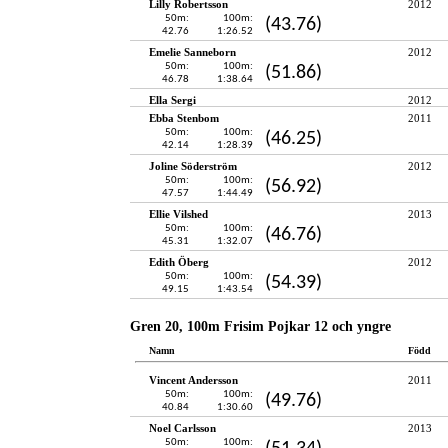
Lilly Robertsson
2012
50m:
100m:
(43.76)
42.76
1:26.52
Emelie Sanneborn
2012
50m:
100m:
(51.86)
46.78
1:38.64
Ella Sergi
2012
Ebba Stenbom
2011
50m:
100m:
(46.25)
42.14
1:28.39
Joline Söderström
2012
50m:
100m:
(56.92)
47.57
1:44.49
Ellie Vilshed
2013
50m:
100m:
(46.76)
45.31
1:32.07
Edith Öberg
2012
50m:
100m:
(54.39)
49.15
1:43.54
Gren 20, 100m Frisim Pojkar 12 och yngre
Namn
Född
Vincent Andersson
2011
50m:
100m:
(49.76)
40.84
1:30.60
Noel Carlsson
2013
50m:
100m: