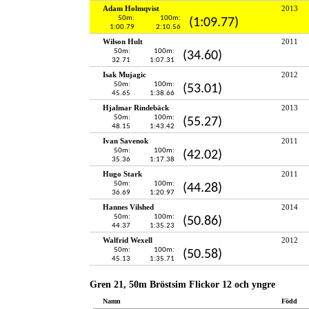
Adam Holmqvist
2013
50m:
100m:
(1:09.77)
1:00.79
2:10.56
Wilson Hult
2011
50m:
100m:
(34.60)
32.71
1:07.31
Isak Mujagic
2012
50m:
100m:
(53.01)
45.65
1:38.66
Hjalmar Rindebäck
2013
50m:
100m:
(55.27)
48.15
1:43.42
Ivan Savenok
2011
50m:
100m:
(42.02)
35.36
1:17.38
Hugo Stark
2011
50m:
100m:
(44.28)
36.69
1:20.97
Hannes Vilshed
2014
50m:
100m:
(50.86)
44.37
1:35.23
Walfrid Wexell
2012
50m:
100m:
(50.58)
45.13
1:35.71
Gren 21, 50m Bröstsim Flickor 12 och yngre
Namn
Född