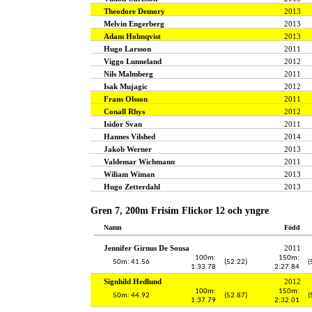
Theodore Demory
2013
Melvin Engerberg
2013
Adam Holmqvist
2013
Hugo Larsson
2011
Viggo Lunneland
2012
Nils Malmberg
2011
Isak Mujagic
2012
Frans Olsson
2011
Conall Rhys
2012
Isidor Svan
2011
Hannes Vilshed
2014
Jakob Werner
2013
Valdemar Wichmann
2011
Wiliam Wiman
2013
Hugo Zetterdahl
2013
Gren 7, 200m Frisim Flickor 12 och yngre
Namn
Född
Jennifer Girnus De Sousa
2011
100m:
150m:
50m: 41.56
(52.22)
(
1:33.78
2:27.84
Signhild Hedlund
2012
100m:
150m:
50m: 44.92
(52.87)
(
1:37.79
2:32.01