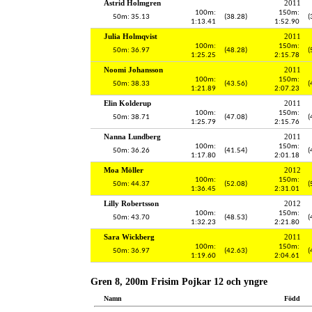
Astrid Holmgren
2011
100m:
150m:
50m: 35.13
(38.28)
(
1:13.41
1:52.90
Julia Holmqvist
2011
100m:
150m:
50m: 36.97
(48.28)
(
1:25.25
2:15.78
Noomi Johansson
2011
100m:
150m:
50m: 38.33
(43.56)
(
1:21.89
2:07.23
Elin Kolderup
2011
100m:
150m:
50m: 38.71
(47.08)
(
1:25.79
2:15.76
Nanna Lundberg
2011
100m:
150m:
50m: 36.26
(41.54)
(
1:17.80
2:01.18
Moa Möller
2012
100m:
150m:
50m: 44.37
(52.08)
(
1:36.45
2:31.01
Lilly Robertsson
2012
100m:
150m:
50m: 43.70
(48.53)
(
1:32.23
2:21.80
Sara Wickberg
2011
100m:
150m:
50m: 36.97
(42.63)
(
1:19.60
2:04.61
Gren 8, 200m Frisim Pojkar 12 och yngre
Namn
Född