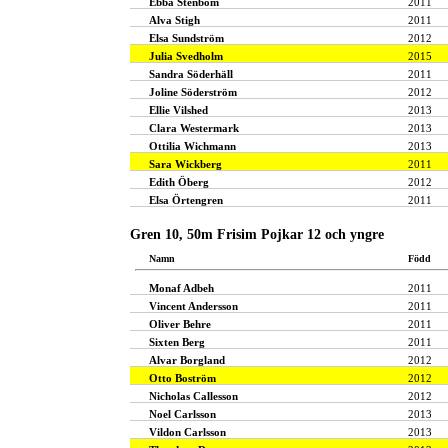
Ebba Stenbom
2011
Alva Stigh
2011
Elsa Sundström
2012
Julia Svedholm
2015
Sandra Söderhäll
2011
Joline Söderström
2012
Ellie Vilshed
2013
Clara Westermark
2013
Ottilia Wichmann
2013
Sara Wickberg
2011
Edith Öberg
2012
Elsa Örtengren
2011
Gren 10, 50m Frisim Pojkar 12 och yngre
Namn
Född
Monaf Adbeh
2011
Vincent Andersson
2011
Oliver Behre
2011
Sixten Berg
2011
Alvar Borgland
2012
Otto Boström
2012
Nicholas Callesson
2012
Noel Carlsson
2013
Vildon Carlsson
2013