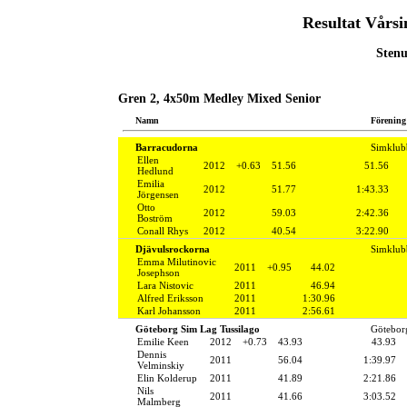
Resultat Vårs
Stenu
Gren 2, 4x50m Medley Mixed Senior
Namn
Förening
Barracudorna
Simklub
Ellen
2012
+0.63
51.56
51.56
Hedlund
Emilia
2012
51.77
1:43.33
Jörgensen
Otto
2012
59.03
2:42.36
Boström
Conall Rhys
2012
40.54
3:22.90
Djävulsrockorna
Simklub
Emma Milutinovic
2011
+0.95
44.02
Josephson
Lara Nistovic
2011
46.94
Alfred Eriksson
2011
1:30.96
Karl Johansson
2011
2:56.61
Göteborg Sim Lag Tussilago
Götebor
Emilie Keen
2012
+0.73
43.93
43.93
Dennis
2011
56.04
1:39.97
Velminskiy
Elin Kolderup
2011
41.89
2:21.86
Nils
2011
41.66
3:03.52
Malmberg