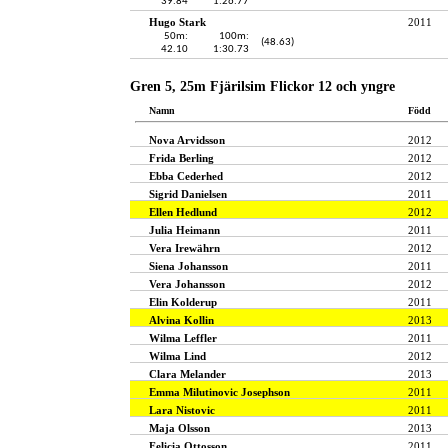
39.84
1:26.77
Hugo Stark
2011
50m:
100m:
(48.63)
42.10
1:30.73
Gren 5, 25m Fjärilsim Flickor 12 och yngre
Namn
Född
Nova Arvidsson
2012
Frida Berling
2012
Ebba Cederhed
2012
Sigrid Danielsen
2011
Ellen Hedlund
2012
Julia Heimann
2011
Vera Irewährn
2012
Siena Johansson
2011
Vera Johansson
2012
Elin Kolderup
2011
Alvina Kollin
2013
Wilma Leffler
2011
Wilma Lind
2012
Clara Melander
2013
Emma Milutinovic Josephson
2011
Lara Nistovic
2011
Maja Olsson
2013
Felicia Ottosson
2011