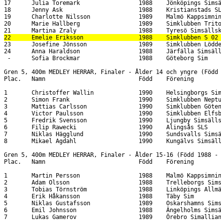
23      Josefine Jönsson               1989    Simklubben Lödde                         38.77                                     1:22.24                               
24      Anna Haraldson                 1988    Järfälla Simsällskap                     38.56                                     1:23.57                               
 -      Sofia Brockmar                 1988    Göteborg Sim                                                                           DSQ                               
                                                                                                                                                                        
Gren 5, 400m MEDLEY HERRAR, Finaler - Ålder 14 och yngre (Född 1990 och efter)                                         
Plac.   Namn                           Född    Förening                                  100m       200m       300m                   Tid  Status                       
                                                                                                                                                                        
1       Christoffer Wallin             1990    Helsingborgs Simsällskap               1:07.55    2:23.36    3:49.04               4:53.09   1990-2004 Åldersgrupp Rekord
2       Simon Frank                    1990    Simklubben Neptun                      1:05.96    2:22.81    3:50.77               4:57.63                               
3       Mattias Carlsson               1990    Simklubben Götene                      1:07.72    2:24.54    3:54.84               5:02.99                               
4       Victor Paulsson                1990    Simklubben Elfsborg                    1:14.89    2:36.40    4:02.00               5:11.07                               
5       Fredrik Svensson               1990    Ljungby Simsällskap                    1:16.41    2:40.86    4:06.38               5:16.92                               
6       Filip Rawecki                  1990    Alingsås SLS                           1:15.83    2:36.32    4:04.54               5:17.38                               
7       Niklas Hägglund                1990    Sundsvalls Simsällskap                 1:11.67    2:39.40    4:08.36               5:17.39                               
8       Mikael Agdahl                  1990    Kungälvs Simsällskap                   1:21.41    2:50.85    4:17.95               5:32.38                               
                                                                                                                                                                        
Gren 5, 400m MEDLEY HERRAR, Finaler - Ålder 15-16 (Född 1988 - 1989)                                                   
Plac.   Namn                           Född    Förening                                  100m       200m       300m                   Tid  Status                       
                                                                                                                                                                        
1       Martin Persson                 1988    Malmö Kappsimningsklubb                1:04.54    2:18.28    3:36.26               4:43.11                               
2       Adam Olsson                    1988    Trelleborgs Simsällskap                1:05.07    2:18.43    3:41.81               4:47.48                               
3       Tobias Törnström               1988    Linköpings Allmänna SS                 1:06.71    2:20.22    3:44.67               4:50.29                               
4       Erik Håkansson                 1988    Täby Sim                               1:07.83    2:22.52    3:47.52      