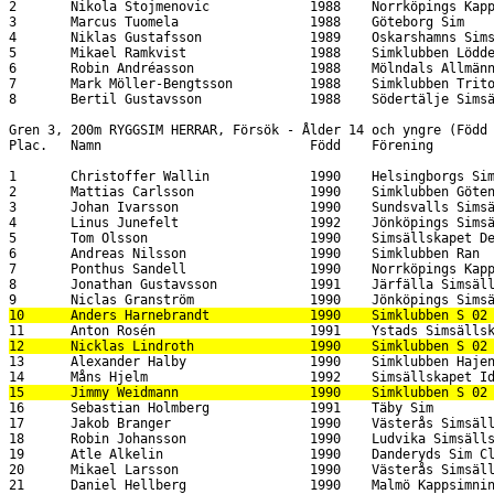
13      Alexander Halby                1990    Simklubben Hajen
16      Sebastian Holmberg             1991    Täby Sim                                 35.97    1:15.62    1:55.57               2:35.15                               
17      Jakob Branger                  1990    Västerås Simsällskap                     36.90    1:16.56    1:56.85               2:35.74                               
18      Robin Johansson                1990    Ludvika Simsällskap                      35.78    1:15.40    1:55.97               2:36.61                               
19      Atle Alkelin                   1990    Danderyds Sim Club For Swimmin           36.14    1:15.72    1:55.77               2:36.75                               
20      Mikael Larsson                 1990    Västerås Simsällskap                     36.44    1:16.77    1:57.94               2:37.80                               
21      Daniel Hellberg                1990    Malmö Kappsimningsklubb                  35.14    1:15.03    1:56.93               2:37.95                               
22      Resul Asan                     1990    Malmö Kappsimningsklubb                  36.49    1:16.05    1:57.54               2:38.09                               
23      Richard Gröhn                  1991    Spårvägens Simförening                   36.86    1:16.91    1:58.43               2:38.78                               
24      Wictor Paulsson                1990    Simklubben Poseidon                      37.13    1:17.91    1:59.26               2:40.49                               
25      Jonas Heikkinen                1990    Harnäs-Skutskärs Simsällskap             36.33    1:17.09    1:59.01               2:41.02                               
26      Zebastian Karlsson             1990    Västerviks Simsällskap                   37.27    1:18.77    2:00.80               2:42.09                               
27      Tomas Nilsson                  1990    Simklubben Poseidon                      35.61    1:16.85    2:00.34               2:44.32                               
 -      Tom Thomasson                  1990    Järfälla Simsällskap                                                                   DNS                               
                                                                                                                                                                        
Gren 3, 200m RYGGSIM HERRAR, Försök - Ålder 15-16 (Född 1988 - 1989)                                                   
Plac.   Namn                           Född    Förening                                   50m       100m       150m                   Tid  Status                       
                                                                                                                                                                        
1       Niklas Gustafsson              1989    Oskarshamns Simsällskap                  31.90    1:06.27    1:41.10               2:15.02                               
2       Rasmus Hellström               1988    Spårvägens Simförening                   31.62    1:06.22    1:41.00               2:16.21                               
3       Mikael Ramkvist                1988    Simklubben Lödde                         32.58    1:07.58    1:42.51               2:17.21                               
4       Nikola Stojmenovic             1988    Norrköpings Kappsimningsklubb            31.87    1:06.01    1:41.62               2:17.78                               
5       Marcus Tuomela                 1988    Göteborg Sim                             32.32    1:07.96    1:43.68               2:18.99                               
6       Bertil Gustavsson              1988    Södertälje Simsällskap   