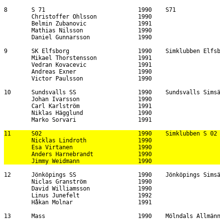
11      S02                            1990    Simklubben S 02 
        Nicklas Lindroth               1990                    
        Esa Virtanen                   1990                    
        Anders Harnebrandt             1990                    
                                                                                                                                                                        
12      Jönköpings SS                  1990    Jönköpings Simsällskap                                                             4:50.87                               
        Niclas Granström               1990                                             35.43    1:12.69                          1:12.69                               
        David Williamsson              1990                                             36.82    1:20.12                          2:32.81                               
        Linus Junefelt                 1992                                             31.34    1:08.63                          3:41.44                               
        Håkan Molnar                   1991                                             33.27    1:09.43                          4:50.87                               
                                                                                                                                                                        
13      Mass                           1990    Mölndals Allmänna Simsällskap                                                      4:51.85                               
        Karl Rundstedt                 1990                                             36.10    1:14.63                          1:14.63                               
        Carl Leander                   1990                                             37.10    1:19.68                          2:34.31                               
        Petter Lindahl                 1990                                             31.78    1:11.56                          3:45.87                               
        William Artonius               1991                                             31.46    1:05.98                          4:51.85                               
                                                                                                                                                                        
14      Malmö KK Lag 2                 1990    Malmö Kappsimningsklubb                                                            4:54.64                               
        Patrik Wajnsztajn              1991                                             36.56    1:16.24                          1:16.24                               
        Fredrik Jonsson                1991                                             36.33    1:19.45                          2:35.69                               
        Rickard Olsen                  1990                                             33.05    1:13.95                          3:49.64                               
        Zijah Malagic                  1990                                             30.01    1:05.00                          4:54.64                               
                                                                                                                                                                        
15      SK Ran                         1990    Simklubben Ran                                                                     4:57.66                               
        Erik Svensson                  1990                                             37.04    1:17.57                          1:17.57                               
        Andreas Nilsson                1990                                             36.92    1:18.96                          2:36.53                               
        Marcus Lomryd  