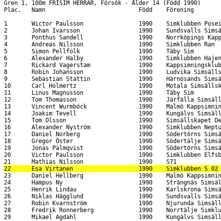
23      Daniel Hellberg                1990    Malmö Kappsimningsklubb                  29.14                                     1:01.61                               
24      Hampus Ny                      1990    Strängnäs Simsällskap                    29.06                                     1:02.11                               
25      Henrik Lindau                  1990    Karlskrona Simsällskap                   29.83                                     1:02.13                               
26      Niklas Hägglund                1990    Sundsvalls Simsällskap                   29.94                                     1:02.17                               
27      Robin Kvarnström               1990    Njurunda Simsällskap                     29.27                                     1:02.39                               
28      Fredrik Ronnerberg             1990    Norrtälje Simklubb                       29.82                                     1:02.78                               
29      Mikael Agdahl                  1990    Kungälvs Simsällskap                     29.89                                     1:02.93                               
30      Fredrik Hjelmberg              1990    Södertörns Simsällskap                   30.11                                     1:03.69                               
31      Philip Wallin                  1990    Polisens IF                              29.91                                     1:03.70                               
32      Gustav Bildh                   1990    Värnamo Simsällskap                      30.15                                     1:04.63                               
33      Resul Asan                     1990    Malmö Kappsimningsklubb                  30.82                                     1:05.44                               
                                                                                                                                                                        
Gren 1, 100m FRISIM HERRAR, Försök - Ålder 15-16 (Född 1988 - 1989)                                                    
Plac.   Namn                           Född    Förening                                   50m                                         Tid  Status                       
                                                                                                                                                                        
1       Sebastian Wikström             1988    Upsala Simsällskap                       25.88                                       53.69                               
2       David Larsson                  1989    Skäret Simsällskap                       25.96                                       55.11                               
3       Rasmus Hellström               1988    Spårvägens Simförening                   26.16                                       55.12                               
4       Pontus Ericsson                1988    Trelleborgs Simsällskap                  27.00                                       55.43                               
5       Pontus Flodqvist               1988    Simklubben Neptun                        26.40                                       55.44                               
6       Robin Andréasson               1988    Mölndals Allmänna Simsällskap            26.85                                       55.60                               
7       Björn Gunnarsson               1989    Norrköpings Kappsimningsklubb            26.34                                       55.63                               
8       Jesper Åkesson                 1988    Simklubben Ran           