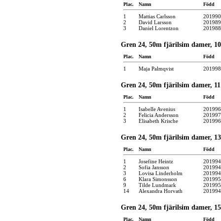
Plac.
Namn
Född
1
Mattias Carlsson
201990
2
David Larsson
201989
3
Daniel Lorentzon
201988
Gren 24, 50m fjärilsim damer, 10
Plac.
Namn
Född
1
Maja Palmqvist
201998
Gren 24, 50m fjärilsim damer, 11 
Plac.
Namn
Född
1
Isabelle Avenius
201996
2
Felicia Andersson
201997
3
Elisabeth Krische
201996
Gren 24, 50m fjärilsim damer, 13 
Plac.
Namn
Född
1
Josefine Heintz
201994
2
Sofia Jansson
201994
3
Lovisa Linderholm
201994
6
Klara Simonsson
201995
9
Tilde Lundmark
201995
14
Alexandra Horvath
201994
Gren 24, 50m fjärilsim damer, 15 
Plac.
Namn
Född