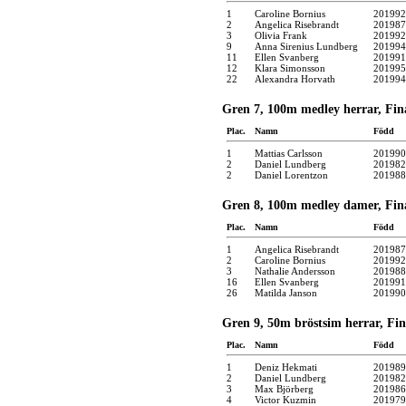
1
Caroline Bornius
201992
2
Angelica Risebrandt
201987
3
Olivia Frank
201992
9
Anna Sirenius Lundberg
201994
11
Ellen Svanberg
201991
12
Klara Simonsson
201995
22
Alexandra Horvath
201994
Gren 7, 100m medley herrar, Fin
Plac.
Namn
Född
1
Mattias Carlsson
201990
2
Daniel Lundberg
201982
2
Daniel Lorentzon
201988
Gren 8, 100m medley damer, Fin
Plac.
Namn
Född
1
Angelica Risebrandt
201987
2
Caroline Bornius
201992
3
Nathalie Andersson
201988
16
Ellen Svanberg
201991
26
Matilda Janson
201990
Gren 9, 50m bröstsim herrar, Fin
Plac.
Namn
Född
1
Deniz Hekmati
201989
2
Daniel Lundberg
201982
3
Max Björberg
201986
4
Victor Kuzmin
201979