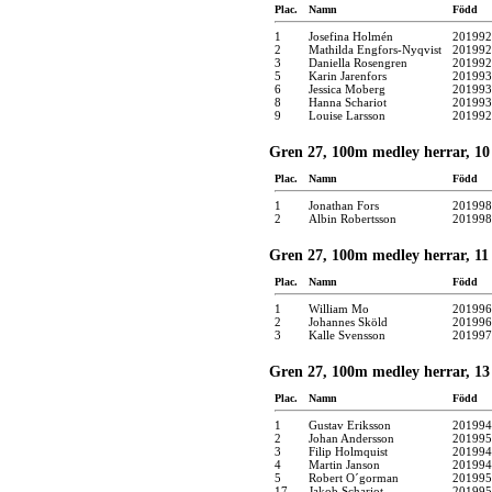
Plac.
Namn
Född
1
Josefina Holmén
201992
2
Mathilda Engfors-Nyqvist
201992
3
Daniella Rosengren
201992
5
Karin Jarenfors
201993
6
Jessica Moberg
201993
8
Hanna Schariot
201993
9
Louise Larsson
201992
Gren 27, 100m medley herrar, 10 
Plac.
Namn
Född
1
Jonathan Fors
201998
2
Albin Robertsson
201998
Gren 27, 100m medley herrar, 11 -
Plac.
Namn
Född
1
William Mo
201996
2
Johannes Sköld
201996
3
Kalle Svensson
201997
Gren 27, 100m medley herrar, 13 
Plac.
Namn
Född
1
Gustav Eriksson
201994
2
Johan Andersson
201995
3
Filip Holmquist
201994
4
Martin Janson
201994
5
Robert O´gorman
201995
17
Jakob Schariot
201995