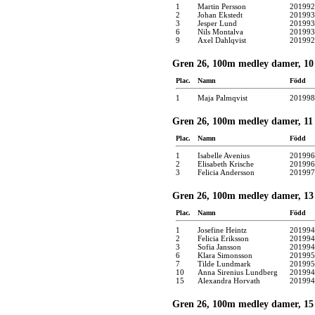
1
Martin Persson
201992
2
Johan Ekstedt
201993
3
Jesper Lund
201993
6
Nils Montalva
201993
9
Axel Dahlqvist
201992
Gren 26, 100m medley damer, 10 
Plac.
Namn
Född
1
Maja Palmqvist
201998
Gren 26, 100m medley damer, 11 -
Plac.
Namn
Född
1
Isabelle Avenius
201996
2
Elisabeth Krische
201996
3
Felicia Andersson
201997
Gren 26, 100m medley damer, 13 -
Plac.
Namn
Född
1
Josefine Heintz
201994
2
Felicia Eriksson
201994
3
Sofia Jansson
201994
6
Klara Simonsson
201995
7
Tilde Lundmark
201995
10
Anna Sirenius Lundberg
201994
15
Alexandra Horvath
201994
Gren 26, 100m medley damer, 15 -