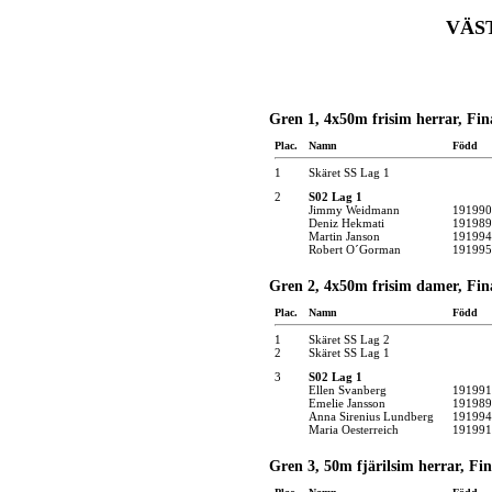
VÄS
Gren 1, 4x50m frisim herrar, Fin
Plac.
Namn
Född
1
Skäret SS Lag 1
2
S02 Lag 1
Jimmy Weidmann
191990
Deniz Hekmati
191989
Martin Janson
191994
Robert O´Gorman
191995
Gren 2, 4x50m frisim damer, Fin
Plac.
Namn
Född
1
Skäret SS Lag 2
2
Skäret SS Lag 1
3
S02 Lag 1
Ellen Svanberg
191991
Emelie Jansson
191989
Anna Sirenius Lundberg
191994
Maria Oesterreich
191991
Gren 3, 50m fjärilsim herrar, Fin