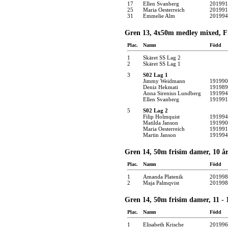
17
Ellen Svanberg
201991
25
Maria Oesterreich
201991
31
Emmelie Alm
201994
Gren 13, 4x50m medley mixed, F
Plac.
Namn
Född
1
Skäret SS Lag 2
2
Skäret SS Lag 1
3
S02 Lag 1
Jimmy Weidmann
191990
Deniz Hekmati
191989
Anna Sirenius Lundberg
191994
Ellen Svanberg
191991
5
S02 Lag 2
Filip Holmquist
191994
Matilda Janson
191990
Maria Oesterreich
191991
Martin Janson
191994
Gren 14, 50m frisim damer, 10 år
Plac.
Namn
Född
1
Amanda Platenik
201998
2
Maja Palmqvist
201998
Gren 14, 50m frisim damer, 11 - 1
Plac.
Namn
Född
1
Elisabeth Krische
201996