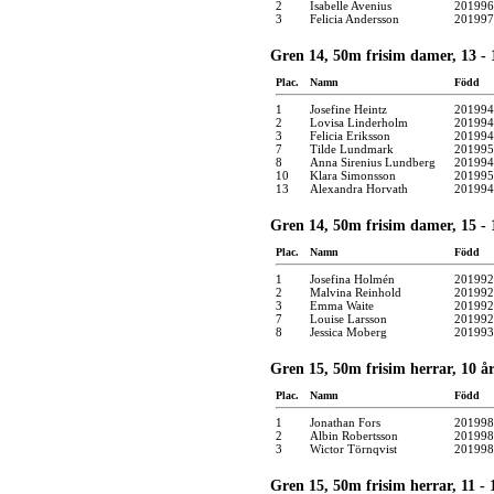
2
Isabelle Avenius
201996
3
Felicia Andersson
201997
Gren 14, 50m frisim damer, 13 - 1
Plac.
Namn
Född
1
Josefine Heintz
201994
2
Lovisa Linderholm
201994
3
Felicia Eriksson
201994
7
Tilde Lundmark
201995
8
Anna Sirenius Lundberg
201994
10
Klara Simonsson
201995
13
Alexandra Horvath
201994
Gren 14, 50m frisim damer, 15 - 1
Plac.
Namn
Född
1
Josefina Holmén
201992
2
Malvina Reinhold
201992
3
Emma Waite
201992
7
Louise Larsson
201992
8
Jessica Moberg
201993
Gren 15, 50m frisim herrar, 10 år
Plac.
Namn
Född
1
Jonathan Fors
201998
2
Albin Robertsson
201998
3
Wictor Törnqvist
201998
Gren 15, 50m frisim herrar, 11 - 1