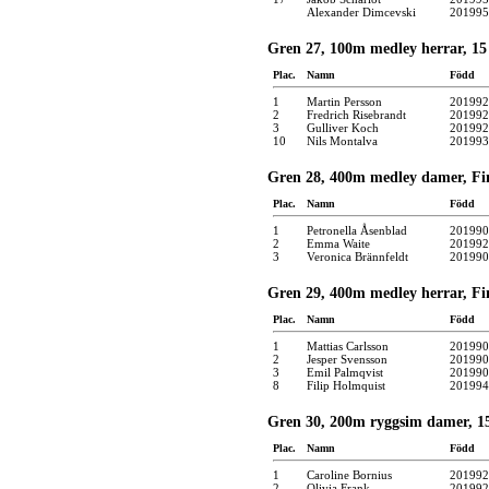
Alexander Dimcevski
201995
Gren 27, 100m medley herrar, 15 
Plac.
Namn
Född
1
Martin Persson
201992
2
Fredrich Risebrandt
201992
3
Gulliver Koch
201992
10
Nils Montalva
201993
Gren 28, 400m medley damer, Fi
Plac.
Namn
Född
1
Petronella Åsenblad
201990
2
Emma Waite
201992
3
Veronica Brännfeldt
201990
Gren 29, 400m medley herrar, Fi
Plac.
Namn
Född
1
Mattias Carlsson
201990
2
Jesper Svensson
201990
3
Emil Palmqvist
201990
8
Filip Holmquist
201994
Gren 30, 200m ryggsim damer, 15 
Plac.
Namn
Född
1
Caroline Bornius
201992
2
Olivia Frank
201992