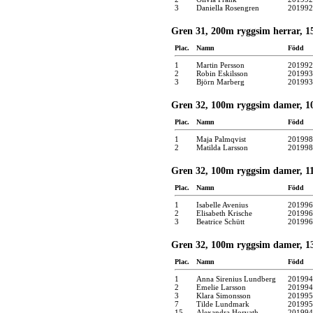
3
Daniella Rosengren
201992
Gren 31, 200m ryggsim herrar, 15 
Plac.
Namn
Född
1
Martin Persson
201992
2
Robin Eskilsson
201993
3
Björn Marberg
201993
Gren 32, 100m ryggsim damer, 10
Plac.
Namn
Född
1
Maja Palmqvist
201998
2
Matilda Larsson
201998
Gren 32, 100m ryggsim damer, 11 
Plac.
Namn
Född
1
Isabelle Avenius
201996
2
Elisabeth Krische
201996
3
Beatrice Schütt
201996
Gren 32, 100m ryggsim damer, 13 
Plac.
Namn
Född
1
Anna Sirenius Lundberg
201994
2
Emelie Larsson
201994
3
Klara Simonsson
201995
7
Tilde Lundmark
201995
15
Alexandra Horvath
201994