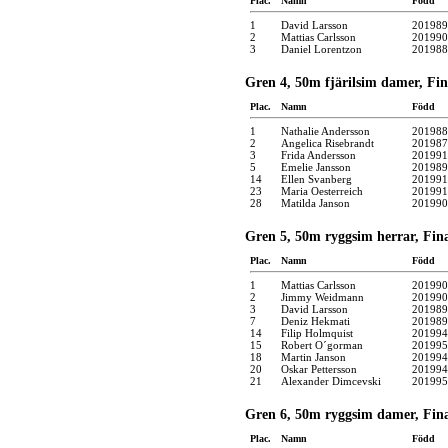
Plac.
Namn
Född
1
David Larsson
201989
2
Mattias Carlsson
201990
3
Daniel Lorentzon
201988
Gren 4, 50m fjärilsim damer, Fin
Plac.
Namn
Född
1
Nathalie Andersson
201988
2
Angelica Risebrandt
201987
3
Frida Andersson
201991
5
Emelie Jansson
201989
14
Ellen Svanberg
201991
23
Maria Oesterreich
201991
28
Matilda Janson
201990
Gren 5, 50m ryggsim herrar, Fin
Plac.
Namn
Född
1
Mattias Carlsson
201990
2
Jimmy Weidmann
201990
3
David Larsson
201989
7
Deniz Hekmati
201989
14
Filip Holmquist
201994
15
Robert O´gorman
201995
18
Martin Janson
201994
20
Oskar Pettersson
201994
21
Alexander Dimcevski
201995
Gren 6, 50m ryggsim damer, Fina
Plac.
Namn
Född