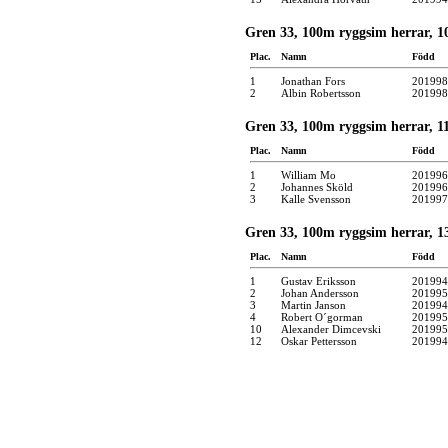
Gren 33, 100m ryggsim herrar, 10
Plac.
Namn
Född
1
Jonathan Fors
201998
2
Albin Robertsson
201998
Gren 33, 100m ryggsim herrar, 11 
Plac.
Namn
Född
1
William Mo
201996
2
Johannes Sköld
201996
3
Kalle Svensson
201997
Gren 33, 100m ryggsim herrar, 13 
Plac.
Namn
Född
1
Gustav Eriksson
201994
2
Johan Andersson
201995
3
Martin Janson
201994
4
Robert O´gorman
201995
10
Alexander Dimcevski
201995
12
Oskar Pettersson
201994