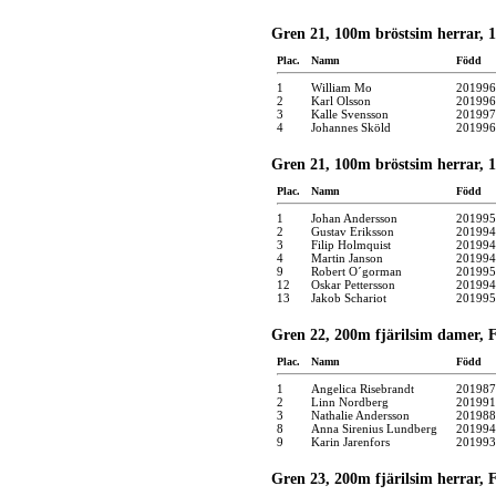
Gren 21, 100m bröstsim herrar, 11
Plac.
Namn
Född
1
William Mo
201996
2
Karl Olsson
201996
3
Kalle Svensson
201997
4
Johannes Sköld
201996
Gren 21, 100m bröstsim herrar, 13
Plac.
Namn
Född
1
Johan Andersson
201995
2
Gustav Eriksson
201994
3
Filip Holmquist
201994
4
Martin Janson
201994
9
Robert O´gorman
201995
12
Oskar Pettersson
201994
13
Jakob Schariot
201995
Gren 22, 200m fjärilsim damer, F
Plac.
Namn
Född
1
Angelica Risebrandt
201987
2
Linn Nordberg
201991
3
Nathalie Andersson
201988
8
Anna Sirenius Lundberg
201994
9
Karin Jarenfors
201993
Gren 23, 200m fjärilsim herrar, F