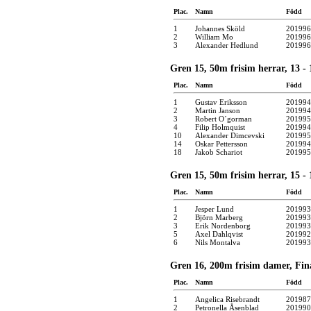
Plac.
Namn
Född
1
Johannes Sköld
201996
2
William Mo
201996
3
Alexander Hedlund
201996
Gren 15, 50m frisim herrar, 13 - 
Plac.
Namn
Född
1
Gustav Eriksson
201994
2
Martin Janson
201994
3
Robert O´gorman
201995
4
Filip Holmquist
201994
10
Alexander Dimcevski
201995
14
Oskar Pettersson
201994
18
Jakob Schariot
201995
Gren 15, 50m frisim herrar, 15 - 
Plac.
Namn
Född
1
Jesper Lund
201993
2
Björn Marberg
201993
3
Erik Nordenborg
201993
5
Axel Dahlqvist
201992
6
Nils Montalva
201993
Gren 16, 200m frisim damer, Fin
Plac.
Namn
Född
1
Angelica Risebrandt
201987
2
Petronella Åsenblad
201990