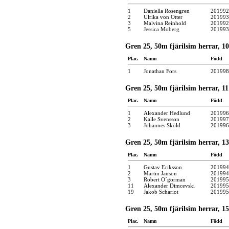
1
Daniella Rosengren
201992
2
Ulrika von Otter
201993
3
Malvina Reinhold
201992
5
Jessica Moberg
201993
Gren 25, 50m fjärilsim herrar, 10
Plac.
Namn
Född
1
Jonathan Fors
201998
Gren 25, 50m fjärilsim herrar, 11 
Plac.
Namn
Född
1
Alexander Hedlund
201996
2
Kalle Svensson
201997
3
Johannes Sköld
201996
Gren 25, 50m fjärilsim herrar, 13 
Plac.
Namn
Född
1
Gustav Eriksson
201994
2
Martin Janson
201994
3
Robert O´gorman
201995
11
Alexander Dimcevski
201995
19
Jakob Schariot
201995
Gren 25, 50m fjärilsim herrar, 15 
Plac.
Namn
Född