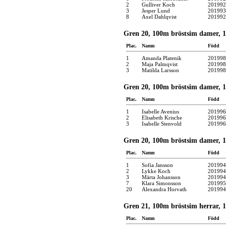
2
Gulliver Koch
201992
3
Jesper Lund
201993
8
Axel Dahlqvist
201992
Gren 20, 100m bröstsim damer, 10
Plac.
Namn
Född
1
Amanda Platenik
201998
2
Maja Palmqvist
201998
3
Matilda Larsson
201998
Gren 20, 100m bröstsim damer, 11
Plac.
Namn
Född
1
Isabelle Avenius
201996
2
Elisabeth Krische
201996
3
Isabelle Stenvold
201996
Gren 20, 100m bröstsim damer, 13
Plac.
Namn
Född
1
Sofia Jansson
201994
2
Lykke Koch
201994
3
Märta Johansson
201994
7
Klara Simonsson
201995
20
Alexandra Horvath
201994
Gren 21, 100m bröstsim herrar, 1
Plac.
Namn
Född