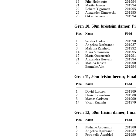
19
Filip Holmquist
201994
21
Martin Janson
201994
22
Robert O´gorman
201995
25
Alexander Dimcevski
201995
26
Oskar Pettersson
201994
Gren 10, 50m bröstsim damer, Fi
Plac.
Namn
Född
1
Sandra Olofsson
201990
2
Angelica Risebrandt
201987
3
Malvina Reinhold
201992
14
Klara Simonsson
201995
17
Maria Oesterreich
201991
21
Alexandra Horvath
201994
22
Matilda Janson
201990
Emmelie Alm
201994
Gren 11, 50m frisim herrar, Fina
Plac.
Namn
Född
1
David Larsson
201989
2
Daniel Lorentzon
201988
3
Mattias Carlsson
201990
14
Victor Kuzmin
201979
Gren 12, 50m frisim damer, Fina
Plac.
Namn
Född
1
Nathalie Andersson
201988
2
Angelica Risebrandt
201987
3
Petronella Åsenblad
201990