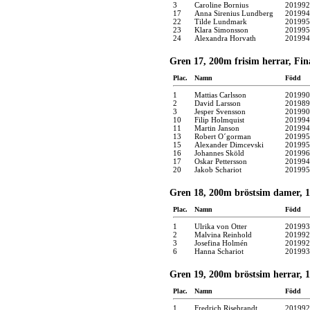
3
Caroline Bornius
201992
17
Anna Sirenius Lundberg
201994
22
Tilde Lundmark
201995
23
Klara Simonsson
201995
24
Alexandra Horvath
201994
Gren 17, 200m frisim herrar, Fin
Plac.
Namn
Född
1
Mattias Carlsson
201990
2
David Larsson
201989
3
Jesper Svensson
201990
10
Filip Holmquist
201994
11
Martin Janson
201994
13
Robert O´gorman
201995
15
Alexander Dimcevski
201995
16
Johannes Sköld
201996
17
Oskar Pettersson
201994
20
Jakob Schariot
201995
Gren 18, 200m bröstsim damer, 15
Plac.
Namn
Född
1
Ulrika von Otter
201993
2
Malvina Reinhold
201992
3
Josefina Holmén
201992
6
Hanna Schariot
201993
Gren 19, 200m bröstsim herrar, 15
Plac.
Namn
Född
1
Fredrich Risebrandt
201992