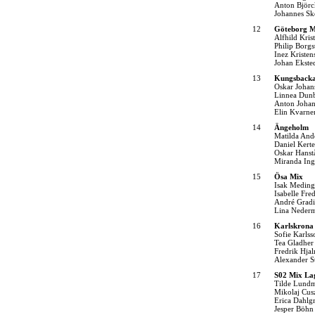
Anton Björc
Johannes Sk
12
Göteborg M
Alfhild Kris
Philip Borg
Inez Kristen
Johan Ekste
13
Kungsback
Oskar Johan
Linnea Dun
Anton Johan
Elin Kvarne
14
Ängeholm
Matilda And
Daniel Kerte
Oskar Hanst
Miranda Ing
15
Ösa Mix
Isak Meding
Isabelle Fre
André Grad
Lina Neder
16
Karlskrona
Sofie Karlss
Tea Gladher
Fredrik Hja
Alexander S
17
S02 Mix La
Tilde Lund
Mikolaj Cus
Erica Dahlg
Jesper Böhn