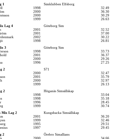
g 1
Simklubben Elfsborg
ll
1998
32.49
röm
2000
36.30
rntsson
2000
30.29
1999
26.63
ix Lag 4
Göteborg Sim
n
2001
32.52
ström
2001
37.00
ordenmark
2002
30.22
jö
1998
26.81
ix 3
Göteborg Sim
ferson
1998
33.73
hold
2001
36.37
2000
29.26
na
1996
27.25
g 2
S71
2000
32.47
sson
2001
35.79
nh
2000
32.97
1999
26.13
g 2
Höganäs Simsällskap
1998
33.04
on
1998
35.18
r
1996
28.45
rg
1999
30.74
 Mix Lag 2
Kungsbacka Simsällskap
lm
2001
36.20
gren
1999
32.46
berg
1995
29.51
enius
1997
29.45
g 2
Örebro Simallians
ts
2000
34.66