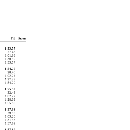
Tid
Status
1:53.57
27.43
1:01.68
1:30.99
1:53.57
1:54.29
28.40
1:02.24
1:27.29
1:54.29
1:55.50
32.46
1:02.27
1:28.06
1:55.50
1:57.69
29.95
1:03.20
1:31.53
1:57.69
1:57.89