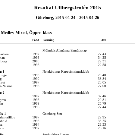
Resultat Ullbergstrofén 2015
Göteborg, 2015-04-24 - 2015-04-26
 Medley Mixed, Öppen klass
Född
Förening
50m
Mölndals Allmänna Simsällskap
Carlsen
1992
27.43
man
1993
34.25
dborg
2000
29.31
n
1996
22.58
g 1
Norrköpings Kappsimningsklubb
inge
1998
28.40
rg
1999
33.84
rost
1997
25.05
z-Nilsson
1996
27.00
g 2
Norrköpings Kappsimningsklubb
1997
32.46
gren
1996
29.81
in
1989
25.79
c
1996
27.44
ix 1
Göteborg Sim
iantafillou
1997
29.95
nhold
1996
33.25
cz
1994
28.33
son
1997
26.16
ix
Simklubben Laxen