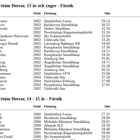
risim Herrar, 13 år och yngre - Försök
Född
Förening
50m
vsson
2002
Simklubben Laxen
29.14
rot
2002
Karlskrona Simsällskap
30.52
ewski
2002
Örebro Simallians
31.34
2002
Norrköpings Kappsimningsklubb
33.16
Tjøstheim Halvorsen
2002
Ski Svømmeklubb
32.94
hson
2002
Uddevalla Sim
33.26
ogyi Hoseth
2003
Lørenskog-Rælingen KK
34.64
on
2002
Kungsbacka Simsällskap
33.38
n
2002
Karlskrona Simsällskap
34.11
holm
2002
Kungsbacka Simsällskap
34.20
2002
Göteborg Sim
35.91
borg
2002
Ängelholms Simsällskap
34.71
holm
2004
Ängelholms Simsällskap
35.28
dberg
2002
Göteborg Sim
36.52
ohansson
2002
Simklubben 1970
35.06
sson
2004
Uddevalla Sim
37.20
qvist
2004
Simklubben Elfsborg
37.60
son
2002
Kungsbacka Simsällskap
37.62
fson
2002
Uddevalla Sim
isim Herrar, 14 - 15 år - Försök
Född
Förening
50m
c
2000
Simklubben Laxen
27.51
dl
2000
Hvetlanda Simsällskap
28.00
g
2000
Mölndals Allmänna Simsällskap
28.01
rsjö
2000
Alingsås SLS
28.59
tersson
2000
Mölndals Allmänna Simsällskap
28.46
öm
2001
Norrköpings Kappsimningsklubb
29.06
er Endal
2000
Ski Svømmeklubb
28.25