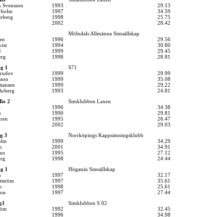
 Svensson
1993
29.13
rholm
1997
34.59
rberg
1998
25.75
2002
28.42
Mölndals Allmänna Simsällskap
en
1996
29.56
ist
1994
30.80
é
1999
29.45
erg
1998
28.81
g 1
S71
Trudov
1999
29.99
sson
1999
35.08
tiansen
1999
29.22
hrberg
1993
24.81
ix 2
Simklubben Laxen
e
1996
34.38
n
1990
29.81
gren
1995
26.47
2002
29.03
g 3
Norrköpings Kappsimningsklubb
olm
1999
34.29
h
2001
34.91
us
1995
27.12
rg
1998
24.44
g 1
Höganäs Simsällskap
n
1997
32.17
tström
1997
35.61
n
1998
25.61
son
1997
27.44
g1
Simklubben S 02
röm
1992
32.45
1996
34.98