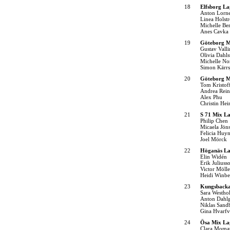
18
Elfsborg La
Anton Lorne
Linea Holst
Michelle Be
Anes Cavka
19
Göteborg M
Gustav Valli
Olivia Dahl
Michelle N
Simon Kärrs
20
Göteborg M
Tom Kristof
Andrea Rein
Alex Phu
Christin Hei
21
S 71 Mix La
Philip Chen
Micaela Jön
Felicia Huy
Joel Mörck
22
Höganäs La
Elin Widén
Erik Juliuss
Victor Mölle
Heidi Winbe
23
Kungsbacka
Sara Westho
Anton Dahl
Niklas Sand
Gina Hvarfv
24
Ösa Mix La
Clara Moma