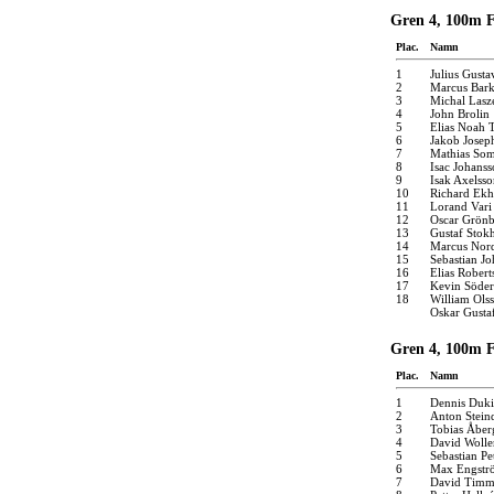
Gren 4, 100m F
Plac.
Namn
1
Julius Gusta
2
Marcus Bark
3
Michal Lasz
4
John Brolin
5
Elias Noah 
6
Jakob Josep
7
Mathias Som
8
Isac Johanss
9
Isak Axelsso
10
Richard Ek
11
Lorand Vari
12
Oscar Grön
13
Gustaf Stok
14
Marcus Nor
15
Sebastian J
16
Elias Robert
17
Kevin Söder
18
William Ols
Oskar Gusta
Gren 4, 100m Fr
Plac.
Namn
1
Dennis Duki
2
Anton Stein
3
Tobias Åber
4
David Wolle
5
Sebastian Pe
6
Max Engstr
7
David Timm