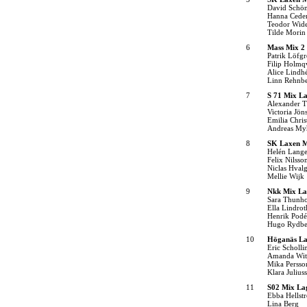
David Schön
Hanna Cede
Teodor Wide
Tilde Morin
6
Mass Mix 2
Patrik Löfgr
Filip Holmqv
Alice Lindh
Linn Rehnb
7
S 71 Mix La
Alexander 
Victoria Jön
Emilia Chris
Andreas My
8
SK Laxen M
Helén Lang
Felix Nilsso
Niclas Hval
Mellie Wijk
9
Nkk Mix La
Sara Thunh
Ella Lindrot
Henrik Podé
Hugo Rydbe
10
Höganäs La
Eric Scholli
Amanda Wit
Mika Persso
Klara Julius
11
S02 Mix La
Ebba Hellst
Lina Berg