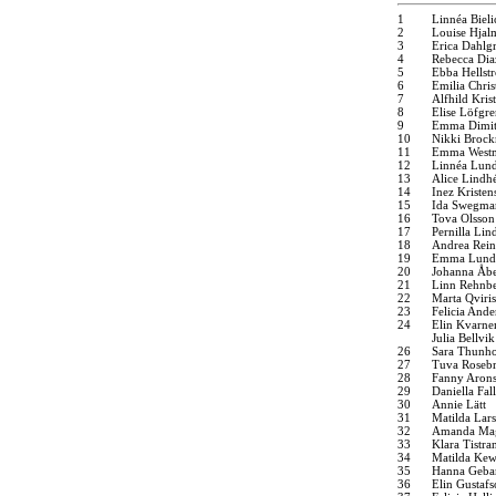
1
Linnéa Bieli
2
Louise Hjal
3
Erica Dahlg
4
Rebecca Dia
5
Ebba Hellst
6
Emilia Chris
7
Alfhild Kris
8
Elise Löfgre
9
Emma Dimit
10
Nikki Broc
11
Emma West
12
Linnéa Lun
13
Alice Lindh
14
Inez Kristen
15
Ida Swegma
16
Tova Olsson
17
Pernilla Lin
18
Andrea Rein
19
Emma Lund
20
Johanna Åb
21
Linn Rehnb
22
Marta Qviris
23
Felicia Ande
24
Elin Kvarne
Julia Bellvik
26
Sara Thunh
27
Tuva Rosebr
28
Fanny Aron
29
Daniella Fal
30
Annie Lätt
31
Matilda Lar
32
Amanda Ma
33
Klara Tistra
34
Matilda Kew
35
Hanna Geba
36
Elin Gustafs