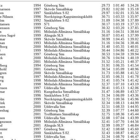
cz
1994
Göteborg Sim
29.73
1:01.40
1:34.26
marsson
1997
Skövde Simsällskap
29.82
1:02.00
1:35.18
ren
1997
Simklubben S 02
29.97
1:02.01
1:35.56
z-Nilsson
1996
Norrköpings Kappsimningsklubb
30.71
1:03.33
1:35.97
röm
1992
Simklubben S 02
31.09
1:04.38
1:37.89
tiansen
1999
S71
30.17
1:03.19
1:37.33
tensson
1999
Göteborg Sim
30.32
1:03.20
1:37.85
n
1991
Mölndals Allmänna Simsällskap
31.16
1:04.51
1:38.64
riou Sagré
1999
Alingsås SLS
30.07
1:03.41
1:37.99
kmar
1999
Skövde Simsällskap
30.99
1:04.45
1:39.02
man
1993
Mölndals Allmänna Simsällskap
31.16
1:04.56
1:38.46
dborg
2000
Mölndals Allmänna Simsällskap
31.40
1:05.35
1:40.01
é
1999
Mölndals Allmänna Simsällskap
30.44
1:04.86
1:40.22
sson
1997
Göteborg Sim
30.53
1:04.59
1:39.94
rk
2000
Mölndals Allmänna Simsällskap
30.76
1:04.94
1:40.19
2001
Mölndals Allmänna Simsällskap
31.52
1:05.21
1:40.37
dberg
1994
Göteborg Sim
31.91
1:06.35
1:41.54
hold
2001
Göteborg Sim
30.54
1:05.09
1:40.96
gren
2000
Skövde Simsällskap
31.73
1:05.88
1:41.52
erg
1997
Mölndals Allmänna Simsällskap
32.05
1:06.31
1:41.78
erg
1998
Mölndals Allmänna Simsällskap
31.41
1:05.74
1:41.42
t
1998
Mölndals Allmänna Simsällskap
32.37
1:07.10
1:43.19
rsson
1997
Uddevalla Sim
30.41
1:05.13
1:42.06
mar
1995
Kungsbacka Simsällskap
31.47
1:06.89
1:43.57
1996
Simklubben S 02
31.34
1:06.09
1:43.36
olm
1999
Norrköpings Kappsimningsklubb
32.72
1:09.56
1:45.96
ink
2001
Skövde Simsällskap
32.34
1:08.13
1:44.99
sson
2000
Uddevalla Sim
32.51
1:08.33
1:44.95
lenhag
2000
Göteborg Sim
32.39
1:07.77
1:44.60
2001
Trollhättans Simsällskap
32.75
1:08.36
1:45.44
sson
1998
Uddevalla Sim
32.08
1:07.04
1:43.99
gnusson
1999
Mölndals Allmänna Simsällskap
32.41
1:07.70
1:44.56
nd
2001
Alingsås SLS
32.99
1:09.37
1:46.84
enter
1997
Göteborg Sim
32.42
1:08.68
1:45.60
rt
2000
Simklubben S 02
32.43
1:08.87
1:46.22
on
1999
Uddevalla Sim
32.34
1:08.70
1:46.47