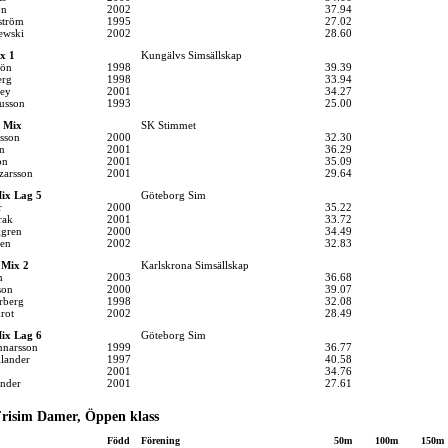
on
2002
37.94
ström
1995
27.02
ewski
2002
28.60
x 1
Kungälvs Simsällskap
öön
1998
39.39
erg
1998
33.94
ley
2001
34.27
russon
1993
25.00
 Mix
SK Stimmet
sson
2000
32.30
n
2001
36.29
on
2001
35.09
zarsson
2001
29.64
ix Lag 5
Göteborg Sim
r
2000
35.22
rak
2001
33.72
ggren
2000
34.49
en
2002
32.83
 Mix 2
Karlskrona Simsällskap
n
2003
36.68
son
2000
39.07
rberg
1998
32.08
rot
2002
28.49
ix Lag 6
Göteborg Sim
nnarsson
1999
36.77
llander
1997
40.58
2001
34.76
ander
2001
27.61
risim Damer, Öppen klass
Född
Förening
50m
100m
150m