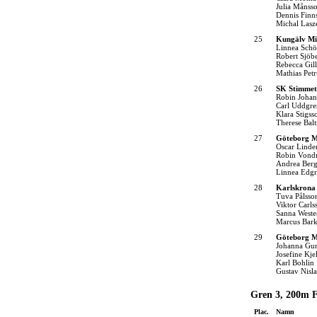
Julia Månss
Dennis Finn
Michal Lasz
25
Kungälv Mi
Linnea Sch
Robert Sjöb
Rebecca Gil
Mathias Pet
26
SK Stimmet
Robin Johan
Carl Uddgre
Klara Stigss
Therese Balt
27
Göteborg M
Oscar Linde
Robin Vond
Andrea Ber
Linnea Edgr
28
Karlskrona
Tuva Pålsso
Viktor Carls
Sanna Weste
Marcus Bark
29
Göteborg M
Johanna Gu
Josefine Kje
Karl Bohlin
Gustav Nisl
Gren 3, 200m F
Plac.
Namn