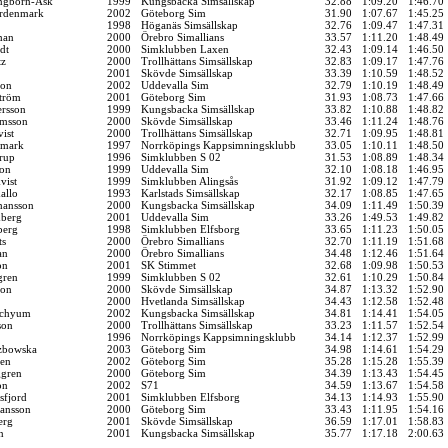
ingborn-Ask
1999
Kungsbacka Simsällskap
32.88
1:09.20
1:46.70
ordenmark
2002
Göteborg Sim
31.90
1:07.67
1:45.25
1998
Höganäs Simsällskap
32.76
1:09.47
1:47.31
man
2000
Örebro Simallians
33.57
1:11.20
1:48.49
dt
2000
Simklubben Laxen
32.43
1:09.14
1:46.50
tz
2000
Trollhättans Simsällskap
32.83
1:09.17
1:47.76
2001
Skövde Simsällskap
33.39
1:10.59
1:48.52
son
2002
Uddevalla Sim
32.79
1:10.19
1:48.49
ström
2001
Göteborg Sim
31.93
1:08.73
1:47.66
ersson
1999
Kungsbacka Simsällskap
33.82
1:10.88
1:48.82
amsson
2000
Skövde Simsällskap
33.46
1:11.24
1:48.76
ist
2000
Trollhättans Simsällskap
32.71
1:09.95
1:48.81
dmark
1997
Norrköpings Kappsimningsklubb
33.05
1:10.11
1:48.50
rup
1996
Simklubben S 02
31.53
1:08.89
1:48.34
son
1999
Uddevalla Sim
32.10
1:08.18
1:46.95
vist
1999
Simklubben Alingsås
31.92
1:09.12
1:47.79
allo
1993
Karlstads Simsällskap
32.17
1:08.85
1:47.65
hansson
2000
Kungsbacka Simsällskap
34.09
1:11.49
1:50.39
mberg
2001
Uddevalla Sim
33.26
1:49.53
1:49.82
berg
1998
Simklubben Elfsborg
33.65
1:11.23
1:50.05
ts
2000
Örebro Simallians
32.70
1:11.19
1:51.68
an
2000
Örebro Simallians
34.48
1:12.46
1:51.64
on
2001
SK Stimmet
32.68
1:09.98
1:50.53
gren
1999
Simklubben S 02
32.61
1:10.29
1:50.84
son
2000
Skövde Simsällskap
34.87
1:13.32
1:52.90
2000
Hvetlanda Simsällskap
34.43
1:12.58
1:52.48
Schyum
2002
Kungsbacka Simsällskap
34.81
1:14.41
1:54.05
son
2000
Trollhättans Simsällskap
33.23
1:11.57
1:52.54
1996
Norrköpings Kappsimningsklubb
34.14
1:12.37
1:52.99
zbowska
2003
Göteborg Sim
34.98
1:14.61
1:54.29
en
2002
Göteborg Sim
35.28
1:15.28
1:55.39
ggren
2000
Göteborg Sim
34.39
1:13.43
1:54.45
on
2002
S71
34.59
1:13.67
1:54.58
sfjord
2001
Simklubben Elfsborg
34.13
1:14.93
1:55.90
ansson
2000
Göteborg Sim
33.43
1:11.95
1:54.16
erg
2001
Skövde Simsällskap
36.59
1:17.01
1:58.83
n
2001
Kungsbacka Simsällskap
35.77
1:17.18
2:00.63