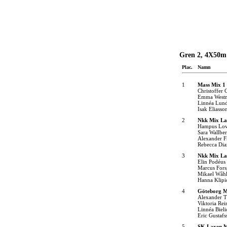
Gren 2, 4X50m
Plac.
Namn
1
Mass Mix 1
Christoffer 
Emma West
Linnéa Lun
Isak Eliasso
2
Nkk Mix La
Hampus Lov
Sara Wallbe
Alexander F
Rebecca Dia
3
Nkk Mix La
Elin Podéus
Marcus Fors
Mikael Wåhl
Hanna Klipi
4
Göteborg M
Alexander Tr
Viktoria Rei
Linnéa Bieli
Eric Gustafs
5
SK Laxen M