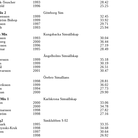
k-Teuscher
1993
28.42
öld
1996
25.25
ix 2
Göteborg Sim
tensson
1999
32.45
ström Bishop
1999
33.92
sson
1997
29.71
dt
1993
25.94
a Mix
Kungsbacka Simsällskap
sson
1993
30.04
berg
2000
36.44
sson
1996
27.19
mar
1995
28.49
Ängelholms Simsällskap
ersson
1999
35.18
s
1999
30.19
ål
1999
26.51
varsson
2001
30.47
Örebro Simallians
1998
28.81
driksson
1999
36.02
in
1994
27.73
man
2000
29.90
 Mix 1
Karlskrona Simsällskap
on
2000
33.06
2000
34.78
lmarsson
1998
27.82
tröm
1998
27.16
g2
Simklubben S 02
mark
1995
33.35
zynski-Kruk
1998
34.68
ren
1997
30.64
1998
26.92