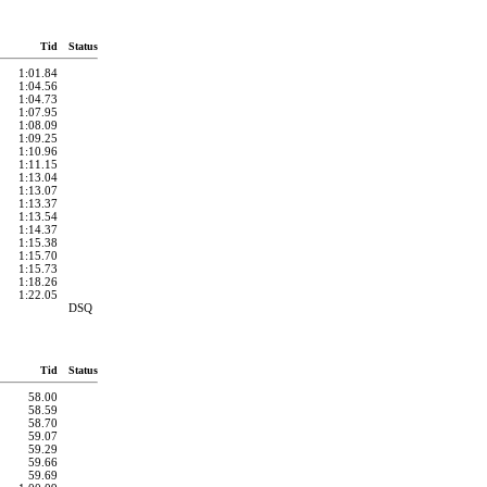
Tid
Status
1:01.84
1:04.56
1:04.73
1:07.95
1:08.09
1:09.25
1:10.96
1:11.15
1:13.04
1:13.07
1:13.37
1:13.54
1:14.37
1:15.38
1:15.70
1:15.73
1:18.26
1:22.05
DSQ
Tid
Status
58.00
58.59
58.70
59.07
59.29
59.66
59.69