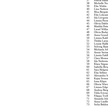
37
Felicia Hall
38
Michelle N
39
Elin Widén
40
Lina Neder
41
Moa Bergste
42
Elin Lokran
43
Ida Lövgren
44
Linnea Pers
45
Olivia Dahl
46
Matilda Pett
47
Liesel Willi
48
Olivia Rudqv
49
Anna Grun
50
Linnea Kald
51
Thilda Lars
52
Louise Hallk
53
Solveig Ram
54
Michaela Jo
55
Annie Strö
56
Linnéa Fahl
57
Clara Moma
58
Ida Nederm
59
Klara Stigss
60
Isabella Bro
61
Sara Helges
62
Elsa Sellmo
63
Alexandra 
64
Kajsa Svens
65
Irma Klipic
66
Oliwia Wier
67
Linnea Edgr
68
Andrea Ber
69
Tilda Ericss
70
Filippa Troll
71
Amanda Joh
72
Anna Lindb
73
Sofia Bekke