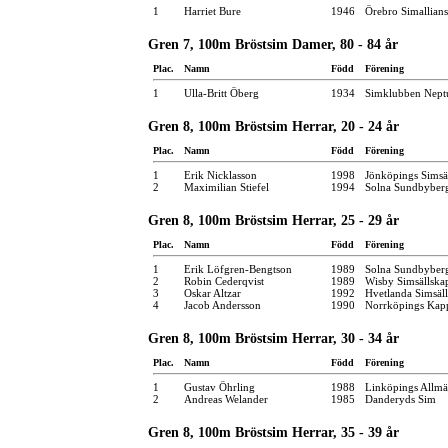
1
Harriet Bure
1946
Örebro Simallians
Gren 7, 100m Bröstsim Damer, 80 - 84 år
Plac.
Namn
Född
Förening
1
Ulla-Britt Öberg
1934
Simklubben Nept
Gren 8, 100m Bröstsim Herrar, 20 - 24 år
Plac.
Namn
Född
Förening
1
Erik Nicklasson
1998
Jönköpings Simsä
2
Maximilian Stiefel
1994
Solna Sundbyber
Gren 8, 100m Bröstsim Herrar, 25 - 29 år
Plac.
Namn
Född
Förening
1
Erik Löfgren-Bengtson
1989
Solna Sundbyber
2
Robin Cederqvist
1989
Wisby Simsällska
3
Oskar Altzar
1992
Hvetlanda Simsäl
4
Jacob Andersson
1990
Norrköpings Kap
Gren 8, 100m Bröstsim Herrar, 30 - 34 år
Plac.
Namn
Född
Förening
1
Gustav Öhrling
1988
Linköpings Allm
2
Andreas Welander
1985
Danderyds Sim
Gren 8, 100m Bröstsim Herrar, 35 - 39 år