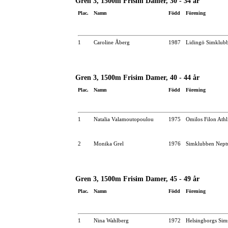
Gren 3, 1500m Frisim Damer, 30 - 34 år
Plac.
Namn
Född
Förening
1
Caroline Åberg
1987
Lidingö Simklub
Gren 3, 1500m Frisim Damer, 40 - 44 år
Plac.
Namn
Född
Förening
1
Natalia Valamoutopoulou
1975
Omilos Filon Ath
2
Monika Grel
1976
Simklubben Nept
Gren 3, 1500m Frisim Damer, 45 - 49 år
Plac.
Namn
Född
Förening
1
Nina Wahlberg
1972
Helsingborgs Sim