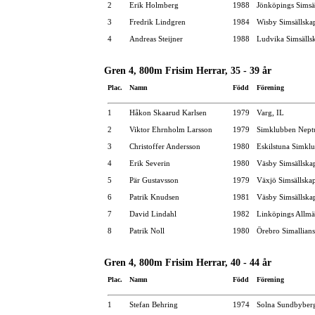
2
Erik Holmberg
1988
Jönköpings Simsä
3
Fredrik Lindgren
1984
Wisby Simsällska
4
Andreas Steijner
1988
Ludvika Simsälls
Gren 4, 800m Frisim Herrar, 35 - 39 år
Plac.
Namn
Född
Förening
1
Håkon Skaarud Karlsen
1979
Varg, IL
2
Viktor Ehrnholm Larsson
1979
Simklubben Nept
3
Christoffer Andersson
1980
Eskilstuna Simkl
4
Erik Severin
1980
Väsby Simsällska
5
Pär Gustavsson
1979
Växjö Simsällska
6
Patrik Knudsen
1981
Väsby Simsällska
7
David Lindahl
1982
Linköpings Allm
8
Patrik Noll
1980
Örebro Simallians
Gren 4, 800m Frisim Herrar, 40 - 44 år
Plac.
Namn
Född
Förening
1
Stefan Behring
1974
Solna Sundbyber