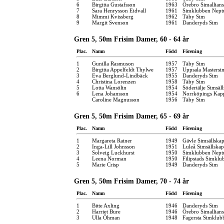
6
Birgitta Gustafsson
1963
Örebro Simallians
7
Sara Henrysson Eidvall
1961
Simklubben Nept
8
Mimmi Kvissberg
1962
Täby Sim
9
Margit Svenson
1961
Danderyds Sim
Gren 5, 50m Frisim Damer, 60 - 64 år
Plac.
Namn
Född
Förening
1
Gunilla Rasmuson
1957
Täby Sim
2
Birgitta Appelfeldt Thylwe
1957
Uppsala Mastersi
3
Eva Berglund-Lindbäck
1955
Danderyds Sim
4
Christina Lorenzen
1958
Täby Sim
5
Lotta Wansölin
1954
Södertälje Simsäl
6
Lena Johansson
1954
Norrköpings Kap
Caroline Magnusson
1956
Täby Sim
Gren 5, 50m Frisim Damer, 65 - 69 år
Plac.
Namn
Född
Förening
1
Margareta Rainer
1949
Gävle Simsällska
2
Inga-Lill Johnsson
1951
Luleå Simsällskap
3
Solveig Luckhurst
1950
Simklubben Nept
4
Leena Norman
1950
Filipstads Simklu
5
Marie Crisp
1949
Danderyds Sim
Gren 5, 50m Frisim Damer, 70 - 74 år
Plac.
Namn
Född
Förening
1
Bitte Axling
1946
Danderyds Sim
2
Harriet Bure
1946
Örebro Simallians
3
Ulla Öhman
1948
Fagersta Simklub