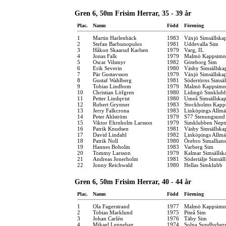
Gren 6, 50m Frisim Herrar, 35 - 39 år
Plac.
Namn
Född
Förening
1
Martin Harlenbäck
1983
Växjö Simsällska
2
Stefan Barbunopulos
1981
Uddevalla Sim
3
Håkon Skaarud Karlsen
1979
Varg, IL
4
Jonas Falk
1979
Malmö Kappsimn
5
Oscar Vilsmyr
1982
Göteborg Sim
6
Erik Severin
1980
Väsby Simsällska
7
Pär Gustavsson
1979
Växjö Simsällska
8
Gustaf Wahlberg
1981
Södertörns Simsäl
9
Tobias Lindbom
1979
Malmö Kappsimn
10
Christian Löfgren
1980
Lidingö Simklub
11
Petter Lindqvist
1980
Umeå Simsällska
12
Robert Grynner
1983
Stockholms Kapp
13
Jerry Falkcrona
1983
Linköpings Allm
14
Peter Ahlström
1979
S77 Stenungsund
15
Viktor Ehrnholm Larsson
1979
Simklubben Nept
16
Patrik Knudsen
1981
Väsby Simsällska
17
David Lindahl
1982
Linköpings Allm
18
Patrik Noll
1980
Örebro Simallians
19
Hannes Boholm
1983
Varberg Sim
20
Tommy Larsson
1979
Kalmar Simsällsk
21
Andreas Jonerholm
1981
Södertälje Simsäl
22
Jonny Reichwald
1980
Hellas Simklubb
Gren 6, 50m Frisim Herrar, 40 - 44 år
Plac.
Namn
Född
Förening
1
Ola Fagerstrand
1977
Malmö Kappsimn
2
Tobias Marklund
1975
Piteå Sim
3
Johan Carlén
1976
Täby Sim
4
Mikael Lennehag
1974
Solna Sundbyber