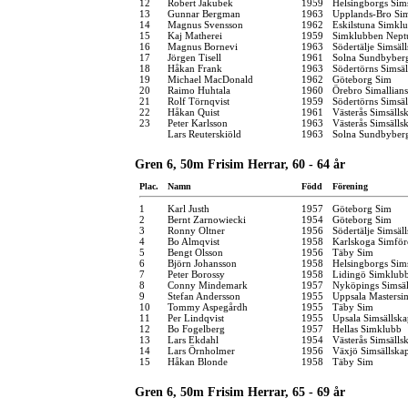
12
Robert Jakubek
1959
Helsingborgs Sim
13
Gunnar Bergman
1963
Upplands-Bro Sim
14
Magnus Svensson
1962
Eskilstuna Simkl
15
Kaj Matherei
1959
Simklubben Nept
16
Magnus Bornevi
1963
Södertälje Simsäl
17
Jörgen Tisell
1961
Solna Sundbyber
18
Håkan Frank
1963
Södertörns Simsäl
19
Michael MacDonald
1962
Göteborg Sim
20
Raimo Huhtala
1960
Örebro Simallians
21
Rolf Törnqvist
1959
Södertörns Simsäl
22
Håkan Quist
1961
Västerås Simsälls
23
Peter Karlsson
1963
Västerås Simsälls
Lars Reuterskiöld
1963
Solna Sundbyber
Gren 6, 50m Frisim Herrar, 60 - 64 år
Plac.
Namn
Född
Förening
1
Karl Justh
1957
Göteborg Sim
2
Bernt Zarnowiecki
1954
Göteborg Sim
3
Ronny Oltner
1956
Södertälje Simsäl
4
Bo Almqvist
1958
Karlskoga Simför
5
Bengt Olsson
1956
Täby Sim
6
Björn Johansson
1958
Helsingborgs Sim
7
Peter Borossy
1958
Lidingö Simklub
8
Conny Mindemark
1957
Nyköpings Simsäl
9
Stefan Andersson
1955
Uppsala Mastersi
10
Tommy Aspegårdh
1955
Täby Sim
11
Per Lindqvist
1955
Upsala Simsällsk
12
Bo Fogelberg
1957
Hellas Simklubb
13
Lars Ekdahl
1954
Västerås Simsälls
14
Lars Örnholmer
1956
Växjö Simsällska
15
Håkan Blonde
1958
Täby Sim
Gren 6, 50m Frisim Herrar, 65 - 69 år