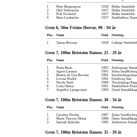
1
Peter Bergengren
1938
Hellas Simklubb
2
Olof Söderqvist
1937
Hellas Simklubb
3
Erik Forslund
1937
Hellas Simklubb
4
Hans Lindström
1937
Simklubben Nept
Gren 6, 50m Frisim Herrar, 90 - 94 år
Plac.
Namn
Född
Förening
1
Tamas Borossy
1928
Lidingö Simklub
Gren 7, 100m Bröstsim Damer, 25 - 29 år
Plac.
Namn
Född
Förening
1
Paula Busic
1992
Jönköpings Simsä
2
Agnes Larsson
1991
Solna Sundbyber
3
Beatriz de Una Boveda
1991
Stockholmspolise
4
Lovisa Winlöf
1992
Göteborg Sim
5
Nicole Stedt
1989
Norrköpings Kap
6
Lotta Olsson
1991
Simklubben Pose
7
Angelica Ljungcrantz
1993
Umeå Simsällska
Gren 7, 100m Bröstsim Damer, 30 - 34 år
Plac.
Namn
Född
Förening
1
Carolina Nordin
1987
Solna Sundbyber
2
Marie Therese Öberg
1986
Ösmo Simsällska
3
Sannah Sjöholm
1985
Södertörns Simsäl
Gren 7, 100m Bröstsim Damer, 35 - 39 år