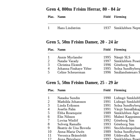
Gren 4, 800m Frisim Herrar, 80 - 84 år
Plac.
Namn
Född
Förening
1
Hans Lindström
1937
Simklubben Nept
Gren 5, 50m Frisim Damer, 20 - 24 år
Plac.
Namn
Född
Förening
1
Annie Myrlander
1995
Nässjö SLS
2
Natalie Varady
1997
Simklubben Pose
3
Christina Ekstedt
1996
Göteborg Sim
4
Johanna Fisshaye Yifter
1995
Solna Sundbyber
5
Celine Scheuerman
1996
Smålandsstenars 
Gren 5, 50m Frisim Damer, 25 - 29 år
Plac.
Namn
Född
Förening
1
Natasha Sundin
1990
Lidingö Simklub
2
Mathilda Johansson
1991
Lidingö Simklub
3
Linda Eriksson
1991
Solna Sundbyber
4
Josefin Palm
1991
Växjö Simsällska
5
Ebba Rosenquist
1989
Simklubben Ägir
6
Elin Nilsson
1991
Malmö Kappsimn
7
Lovisa Winlöf
1992
Göteborg Sim
8
Solveig Ramallo
1993
Göteborg Sim
9
Beatriz de Una Boveda
1991
Stockholmspolise
10
Anna-Maria Owén
1989
Solna Sundbyber
11
Veronica Brännfeldt
1990
Uddevalla Sim
12
Anna Björnberg
1992
Simklubben Pose