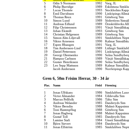
5
Odin S Normann
1992
Varg, IL
6
Philip Burridge
1989
Eskilstuna Simkl
7
Lucas Thomée
1993
Stockholms Kapp
8
Emil Davidsson
1990
Linköpings Allm
9
Thomas Reux
1991
Göteborg Sim
10
Simon Lund
1989
Södertörns Simsäl
11
Andreas Edlund
1989
Örnsköldsviks Al
12
Filip Christensson
1991
Växjö Simsällska
13
Johan Ekstedt
1993
Göteborg Sim
14
Christian Helgesson
1989
Göteborg Sim
15
Simon Alm-Liljevall
1991
Simklubben Nept
16
Viktor Arnesson
1990
Kalmar Simsällsk
17
Espen Hhaugen
1991
Varg, IL
18
Tim Andersson-Lind
1989
Lidingö Simklub
19
Daniel Pettersson
1991
Linköpings Allm
20
Georgi Olentsenko
1990
Solna Sundbyber
21
Hampus Carlsson
1989
Växjö Simsällska
22
Gustav Henriksson
1990
Solna Sundbyber
23
Leo Sepp Mattsson
1989
Kalmar Simsällsk
Jacob Andersson
1990
Norrköpings Kap
Gren 6, 50m Frisim Herrar, 30 - 34 år
Plac.
Namn
Född
Förening
1
Jonas Ulfskans
1986
Simklubben Laxe
2
Victor Almander
1984
Uddevalla Sim
3
Marcus Pellfolk
1986
Täby Sim
4
Andreas Welander
1985
Danderyds Sim
5
Viktor Berndin
1988
Malmö Kappsimn
6
Toni Hastenpflug
1988
Göteborg Sim
7
Jonas Hagberg
1988
Malmö Kappsimn
8
Gustaf Toll
1985
Danderyds Sim
9
Lamine Siafi
1984
Umeå Simsällska
10
Björn Sievert
1984
Danderyds Sim
11
Jonas Elfström
1985
Simklubben Nept