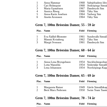
1
Anna Hammar
1968
Saltsjöbadens Idr
2
Cari Holmquist
1968
Jönköpings Simsä
3
Maria Gustafsson
1967
Danderyds Sim
4
Annica Åberg
1966
Täby Sim
5
Anna-Karin Josefson
1964
Varberg Sim
6
Anette Aronsson
1964
Täby Sim
Gren 7, 100m Bröstsim Damer, 55 - 59 år
Plac.
Namn
Född
Förening
1
Eva Fjällid-Blomster
1961
Sundsvalls Simsäl
2
Mimmi Kvissberg
1962
Täby Sim
3
Margit Svenson
1961
Danderyds Sim
Gren 7, 100m Bröstsim Damer, 60 - 64 år
Plac.
Namn
Född
Förening
1
Anna-Lena Bryngelsson
1954
Stockholmspolise
2
Lotta Wansölin
1954
Södertälje Simsäl
3
Lena Johansson
1954
Norrköpings Kap
Gren 7, 100m Bröstsim Damer, 65 - 69 år
Plac.
Namn
Född
Förening
1
Margareta Rainer
1949
Gävle Simsällska
2
Berit Marx Pedersen
1950
Swim Team Taast
Gren 7, 100m Bröstsim Damer, 70 - 74 år
Plac.
Namn
Född
Förening