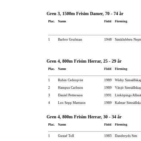
Gren 3, 1500m Frisim Damer, 70 - 74 år
Plac.
Namn
Född
Förening
1
Barbro Grufman
1948
Simklubben Nept
Gren 4, 800m Frisim Herrar, 25 - 29 år
Plac.
Namn
Född
Förening
1
Robin Cederqvist
1989
Wisby Simsällska
2
Hampus Carlsson
1989
Växjö Simsällska
3
Daniel Pettersson
1991
Linköpings Allm
4
Leo Sepp Mattsson
1989
Kalmar Simsällsk
Gren 4, 800m Frisim Herrar, 30 - 34 år
Plac.
Namn
Född
Förening
1
Gustaf Toll
1985
Danderyds Sim