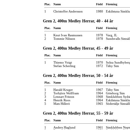
Plac.
Namn
Född
Förening
1
Christoffer Andersson
1980
Eskilstuna Simkl
Gren 2, 400m Medley Herrar, 40 - 44 år
Plac.
Namn
Född
Förening
1
Knut Ivan Rasmussen
1978
Varg, IL
2
Tommie Nilsson
1978
Sundsvalls Simsäl
Gren 2, 400m Medley Herrar, 45 - 49 år
Plac.
Namn
Född
Förening
1
Thiemo Voigt
1970
Solna Sundbyber
Stefan Scherling
1972
Täby Sim
Gren 2, 400m Medley Herrar, 50 - 54 år
Plac.
Namn
Född
Förening
1
Harald Kruger
1967
Täby Sim
2
Torbjörn Wolffram
1964
Göteborg Sim
3
Lennart Fritzon
1968
Simklubben Syds
4
Henrik Roos
1964
Eskilstuna Simkl
5
Mats Hillerö
1965
Södertälje Simsäl
Gren 2, 400m Medley Herrar, 55 - 59 år
Plac.
Namn
Född
Förening
1
Anders Haglund
1961
Simklubben Nept