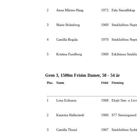
2
Anna Mårten-Haag
1972
Falu Simsällskap
3
Marie Holmberg
1969
Simklubben Nept
4
Camilla Rogala
1970
Simklubben Nept
5
Kristina Fundberg
1969
Eskilstuna Simkl
Gren 3, 1500m Frisim Damer, 50 - 54 år
Plac.
Namn
Född
Förening
1
Lena Eriksson
1968
Eksjö Sim- o Liv
2
Katarina Hallerstedt
1966
S77 Stenungsund
3
Camilla Thuné
1967
Simklubben Syds