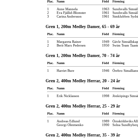
Plac.
Namn
Född
Förening
1
Anne Mannela
1963
Sundsvalls Simsäl
2
Eva Fjällid-Blomster
1961
Sundsvalls Simsäl
3
Carina Andersson
1961
Simklubben Syds
Gren 1, 200m Medley Damer, 65 - 69 år
Plac.
Namn
Född
Förening
1
Margareta Rainer
1949
Gävle Simsällska
2
Berit Marx Pedersen
1950
Swim Team Taast
Gren 1, 200m Medley Damer, 70 - 74 år
Plac.
Namn
Född
Förening
1
Harriet Bure
1946
Örebro Simallians
Gren 2, 400m Medley Herrar, 20 - 24 år
Plac.
Namn
Född
Förening
1
Erik Nicklasson
1998
Jönköpings Simsä
Gren 2, 400m Medley Herrar, 25 - 29 år
Plac.
Namn
Född
Förening
1
Andreas Edlund
1989
Örnsköldsviks Al
Georgi Olentsenko
1990
Solna Sundbyber
Gren 2, 400m Medley Herrar, 35 - 39 år