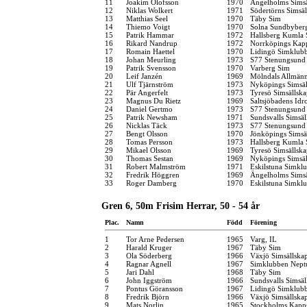
11
Joakim Olofsson
1970
Ängelholms Simsä
12
Niklas Wolkert
1971
Södertörns Simsäl
13
Matthias Seel
1970
Täby Sim
14
Thiemo Voigt
1970
Solna Sundbyber
15
Patrik Hammar
1972
Hallsberg Kumla
16
Rikard Nandrup
1972
Norrköpings Kap
17
Romain Haettel
1970
Lidingö Simklub
18
Johan Meurling
1973
S77 Stenungsund
19
Patrik Svensson
1970
Varberg Sim
20
Leif Janzén
1969
Mölndals Allmänn
21
Ulf Tjärnström
1973
Nyköpings Simsäl
22
Pär Angerfelt
1973
Tyresö Simsällsk
23
Magnus Du Rietz
1969
Saltsjöbadens Idr
24
Daniel Gertmo
1973
S77 Stenungsund
25
Patrik Newsham
1971
Sundsvalls Simsäl
26
Nicklas Täck
1973
S77 Stenungsund
27
Bengt Olsson
1970
Jönköpings Simsä
28
Tomas Persson
1973
Hallsberg Kumla
29
Mikael Olsson
1969
Tyresö Simsällsk
30
Thomas Sestan
1969
Nyköpings Simsäl
31
Robert Malmström
1971
Eskilstuna Simkl
32
Fredrik Höggren
1969
Ängelholms Simsä
33
Roger Damberg
1970
Eskilstuna Simkl
Gren 6, 50m Frisim Herrar, 50 - 54 år
Plac.
Namn
Född
Förening
1
Tor Arne Pedersen
1965
Varg, IL
2
Harald Kruger
1967
Täby Sim
3
Ola Söderberg
1966
Växjö Simsällska
4
Ragnar Agnell
1967
Simklubben Nept
5
Jari Dahl
1968
Täby Sim
6
John Iggström
1966
Sundsvalls Simsäl
7
Pontus Göransson
1967
Lidingö Simklub
8
Fredrik Björn
1966
Växjö Simsällska
9
Mats Norlin
1965
Stockholms Kapp