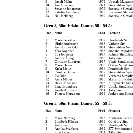
9
Irmeli Malm
1973
Uppsala Mastersi
10
Åsa Johansson
1971
Simklubben Syds
11
Susanne Johansson
1972
Södertälje Simsäl
12
Kristina Fundberg
1969
Eskilstuna Simkl
13
Nell Hellberg
1969
Södertälje Simsäl
Gren 5, 50m Frisim Damer, 50 - 54 år
Plac.
Namn
Född
Förening
1
Maria Gustafsson
1967
Danderyds Sim
2
Ulrika Andersson
1966
Varberg Sim
3
Ann-Louise Arktoft
1964
Simklubben Nept
4
Vera Koponen
1968
Stockholmspolise
5
Eva Jonasson
1967
Kalmar Simsällsk
6
Annica Åberg
1966
Täby Sim
7
Christine Elingfors
1967
Växjö Simsällska
8
Marie Dasler
1968
Örebro Simallians
9
Kicki Molin
1964
Danderyds Sim
10
Camilla Thuné
1967
Simklubben Syds
11
Pia Odin
1967
Värnamo Simsäll
12
Anna Möller
1965
Skuru Idrottsklu
13
Helén Johansson
1968
Kungsbacka Simsä
14
Lena Brunnberg
1965
Upsala Simsällsk
15
Anette Aronsson
1964
Täby Sim
16
Therese Hertzberg
1968
Jönköpings Simsä
Gren 5, 50m Frisim Damer, 55 - 59 år
Plac.
Namn
Född
Förening
1
Maria Norberg
1963
Kristianstads SLS
2
Elisabeth Pålsson
1963
Göteborg Sim
3
Åsa Inde
1960
Danderyds Sim
4
Annika Svanberg
1962
S77 Stenungsund
5
Lilie Larsson
1961
Täby Sim