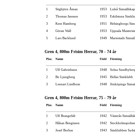
1
Stigbjörn Åman
1953
Luleå Simsällskap
2
Thomas Jansson
1953
Eskilstuna Simkl
3
Kent Hamberg
1951
Helsingborgs Sim
4
Göran Wall
1953
Uppsala Mastersi
5
Lars Backlund
1949
Mariestads Simsäl
Gren 4, 800m Frisim Herrar, 70 - 74 år
Plac.
Namn
Född
Förening
1
Ulf Gabrielsson
1948
Solna Sundbyber
2
Bo Ljungberg
1945
Hellas Simklubb
3
Lennart Lindbom
1948
Jönköpings Simsä
Gren 4, 800m Frisim Herrar, 75 - 79 år
Plac.
Namn
Född
Förening
1
Ulf Brangefält
1942
Västerås Simsälls
2
Håkan Bengtsson
1942
Stockholmspolise
3
Josef Borbas
1943
Simklubben Syds