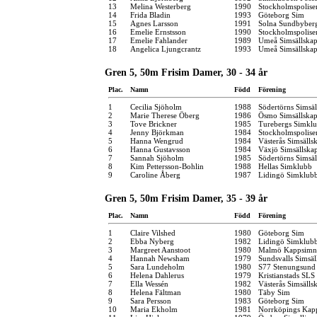
13
Melina Westerberg
1990
Stockholmspolise
14
Frida Bladin
1993
Göteborg Sim
15
Agnes Larsson
1991
Solna Sundbyber
16
Emelie Ernstsson
1990
Stockholmspolise
17
Emelie Fahlander
1989
Umeå Simsällska
18
Angelica Ljungcrantz
1993
Umeå Simsällska
Gren 5, 50m Frisim Damer, 30 - 34 år
Plac.
Namn
Född
Förening
1
Cecilia Sjöholm
1988
Södertörns Simsäl
2
Marie Therese Öberg
1986
Ösmo Simsällska
3
Tove Brickner
1985
Turebergs Simkl
4
Jenny Björkman
1984
Stockholmspolise
5
Hanna Wengrud
1984
Västerås Simsälls
6
Hanna Gustavsson
1984
Växjö Simsällska
7
Sannah Sjöholm
1985
Södertörns Simsäl
8
Kim Pettersson-Bohlin
1988
Hellas Simklubb
9
Caroline Åberg
1987
Lidingö Simklub
Gren 5, 50m Frisim Damer, 35 - 39 år
Plac.
Namn
Född
Förening
1
Claire Vilshed
1980
Göteborg Sim
2
Ebba Nyberg
1982
Lidingö Simklub
3
Margreet Aanstoot
1980
Malmö Kappsimn
4
Hannah Newsham
1979
Sundsvalls Simsäl
5
Sara Lundeholm
1980
S77 Stenungsund
6
Helena Dahlerus
1979
Kristianstads SLS
7
Ella Wessén
1982
Västerås Simsälls
8
Helena Fältman
1980
Täby Sim
9
Sara Persson
1983
Göteborg Sim
10
Maria Ekholm
1981
Norrköpings Kap