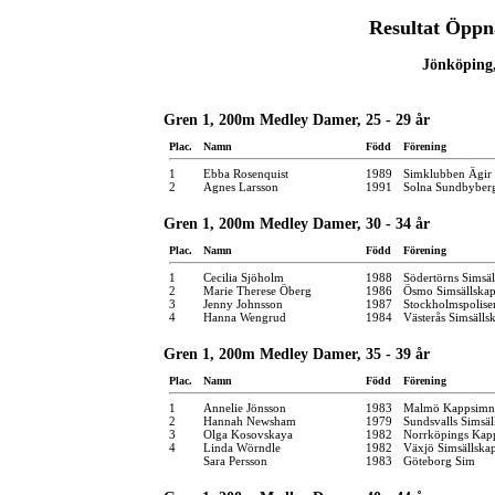
Resultat Öppn
Jönköping,
Gren 1, 200m Medley Damer, 25 - 29 år
Plac.
Namn
Född
Förening
1
Ebba Rosenquist
1989
Simklubben Ägir
2
Agnes Larsson
1991
Solna Sundbyber
Gren 1, 200m Medley Damer, 30 - 34 år
Plac.
Namn
Född
Förening
1
Cecilia Sjöholm
1988
Södertörns Simsäl
2
Marie Therese Öberg
1986
Ösmo Simsällska
3
Jenny Johnsson
1987
Stockholmspolise
4
Hanna Wengrud
1984
Västerås Simsälls
Gren 1, 200m Medley Damer, 35 - 39 år
Plac.
Namn
Född
Förening
1
Annelie Jönsson
1983
Malmö Kappsimn
2
Hannah Newsham
1979
Sundsvalls Simsäl
3
Olga Kosovskaya
1982
Norrköpings Kap
4
Linda Wörndle
1982
Växjö Simsällska
Sara Persson
1983
Göteborg Sim