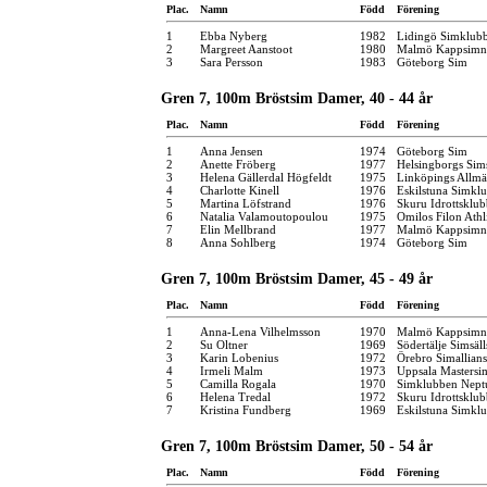
Plac.
Namn
Född
Förening
1
Ebba Nyberg
1982
Lidingö Simklub
2
Margreet Aanstoot
1980
Malmö Kappsimn
3
Sara Persson
1983
Göteborg Sim
Gren 7, 100m Bröstsim Damer, 40 - 44 år
Plac.
Namn
Född
Förening
1
Anna Jensen
1974
Göteborg Sim
2
Anette Fröberg
1977
Helsingborgs Sim
3
Helena Gällerdal Högfeldt
1975
Linköpings Allm
4
Charlotte Kinell
1976
Eskilstuna Simkl
5
Martina Löfstrand
1976
Skuru Idrottsklu
6
Natalia Valamoutopoulou
1975
Omilos Filon Ath
7
Elin Mellbrand
1977
Malmö Kappsimn
8
Anna Sohlberg
1974
Göteborg Sim
Gren 7, 100m Bröstsim Damer, 45 - 49 år
Plac.
Namn
Född
Förening
1
Anna-Lena Vilhelmsson
1970
Malmö Kappsimn
2
Su Oltner
1969
Södertälje Simsäl
3
Karin Lobenius
1972
Örebro Simallians
4
Irmeli Malm
1973
Uppsala Mastersi
5
Camilla Rogala
1970
Simklubben Nept
6
Helena Tredal
1972
Skuru Idrottsklu
7
Kristina Fundberg
1969
Eskilstuna Simkl
Gren 7, 100m Bröstsim Damer, 50 - 54 år
Plac.
Namn
Född
Förening