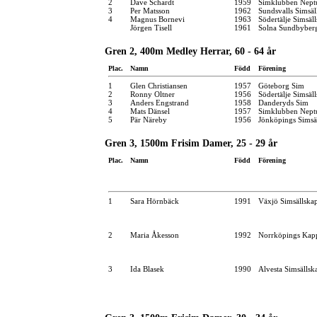
2
Dave Schardt
1959
Simklubben Nept
3
Per Matsson
1962
Sundsvalls Simsäl
4
Magnus Bornevi
1963
Södertälje Simsäl
Jörgen Tisell
1961
Solna Sundbyber
Gren 2, 400m Medley Herrar, 60 - 64 år
Plac.
Namn
Född
Förening
1
Glen Christiansen
1957
Göteborg Sim
2
Ronny Oltner
1956
Södertälje Simsäl
3
Anders Engstrand
1958
Danderyds Sim
4
Mats Dänsel
1957
Simklubben Nept
5
Pär Näreby
1956
Jönköpings Simsä
Gren 3, 1500m Frisim Damer, 25 - 29 år
Plac.
Namn
Född
Förening
1
Sara Hörnbäck
1991
Växjö Simsällska
2
Maria Åkesson
1992
Norrköpings Kap
3
Ida Blasek
1990
Alvesta Simsällsk