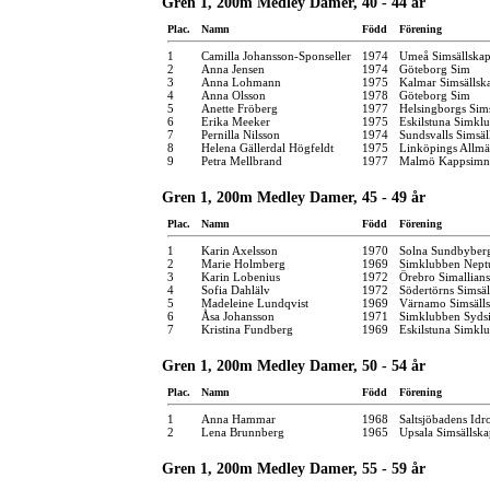
Gren 1, 200m Medley Damer, 40 - 44 år
Plac.
Namn
Född
Förening
1
Camilla Johansson-Sponseller
1974
Umeå Simsällska
2
Anna Jensen
1974
Göteborg Sim
3
Anna Lohmann
1975
Kalmar Simsällsk
4
Anna Olsson
1978
Göteborg Sim
5
Anette Fröberg
1977
Helsingborgs Sim
6
Erika Meeker
1975
Eskilstuna Simkl
7
Pernilla Nilsson
1974
Sundsvalls Simsäl
8
Helena Gällerdal Högfeldt
1975
Linköpings Allm
9
Petra Mellbrand
1977
Malmö Kappsimn
Gren 1, 200m Medley Damer, 45 - 49 år
Plac.
Namn
Född
Förening
1
Karin Axelsson
1970
Solna Sundbyber
2
Marie Holmberg
1969
Simklubben Nept
3
Karin Lobenius
1972
Örebro Simallians
4
Sofia Dahlälv
1972
Södertörns Simsäl
5
Madeleine Lundqvist
1969
Värnamo Simsäll
6
Åsa Johansson
1971
Simklubben Syds
7
Kristina Fundberg
1969
Eskilstuna Simkl
Gren 1, 200m Medley Damer, 50 - 54 år
Plac.
Namn
Född
Förening
1
Anna Hammar
1968
Saltsjöbadens Idr
2
Lena Brunnberg
1965
Upsala Simsällsk
Gren 1, 200m Medley Damer, 55 - 59 år