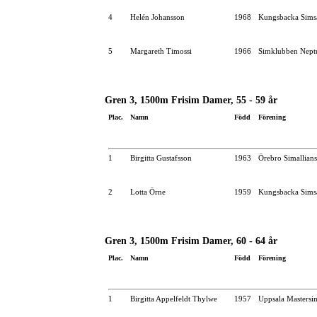
4
Helén Johansson
1968
Kungsbacka Simsä
5
Margareth Timossi
1966
Simklubben Nept
Gren 3, 1500m Frisim Damer, 55 - 59 år
Plac.
Namn
Född
Förening
1
Birgitta Gustafsson
1963
Örebro Simallians
2
Lotta Örne
1959
Kungsbacka Simsä
Gren 3, 1500m Frisim Damer, 60 - 64 år
Plac.
Namn
Född
Förening
1
Birgitta Appelfeldt Thylwe
1957
Uppsala Mastersi