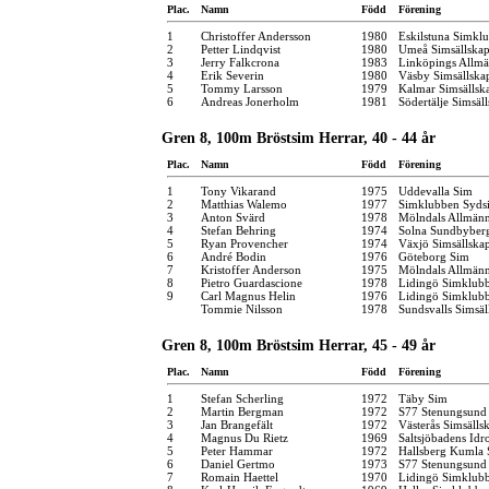
Plac.
Namn
Född
Förening
1
Christoffer Andersson
1980
Eskilstuna Simkl
2
Petter Lindqvist
1980
Umeå Simsällska
3
Jerry Falkcrona
1983
Linköpings Allm
4
Erik Severin
1980
Väsby Simsällska
5
Tommy Larsson
1979
Kalmar Simsällsk
6
Andreas Jonerholm
1981
Södertälje Simsäl
Gren 8, 100m Bröstsim Herrar, 40 - 44 år
Plac.
Namn
Född
Förening
1
Tony Vikarand
1975
Uddevalla Sim
2
Matthias Walemo
1977
Simklubben Syds
3
Anton Svärd
1978
Mölndals Allmänn
4
Stefan Behring
1974
Solna Sundbyber
5
Ryan Provencher
1974
Växjö Simsällska
6
André Bodin
1976
Göteborg Sim
7
Kristoffer Anderson
1975
Mölndals Allmänn
8
Pietro Guardascione
1978
Lidingö Simklub
9
Carl Magnus Helin
1976
Lidingö Simklub
Tommie Nilsson
1978
Sundsvalls Simsäl
Gren 8, 100m Bröstsim Herrar, 45 - 49 år
Plac.
Namn
Född
Förening
1
Stefan Scherling
1972
Täby Sim
2
Martin Bergman
1972
S77 Stenungsund
3
Jan Brangefält
1972
Västerås Simsälls
4
Magnus Du Rietz
1969
Saltsjöbadens Idr
5
Peter Hammar
1972
Hallsberg Kumla
6
Daniel Gertmo
1973
S77 Stenungsund
7
Romain Haettel
1970
Lidingö Simklub