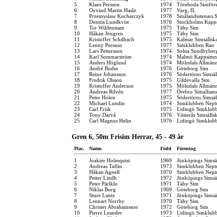
5
Klaes Persson
1974
Töreboda Simför
6
Oyvind Martin Hasle
1977
Varg, IL
7
Przemyslaw Kucharczyk
1978
Smålandsstenars 
8
Dennis Lundkvist
1976
Stockholms Kapp
9
Tor Wildenstam
1975
Täby Sim
10
Håkan Jöngren
1975
Täby Sim
11
Kristoffer Schilbach
1975
Kalmar Simsällsk
12
Lenny Persson
1977
Simklubben Ran
13
Lars Pettersson
1974
Solna Sundbyber
14
Karl Sommarström
1974
Malmö Kappsimn
15
Anders Höglund
1974
Mölndals Allmänn
16
André Bodin
1976
Göteborg Sim
17
Reine Johansson
1976
Södertörns Simsäl
18
Fredrik Olsson
1975
Uddevalla Sim
19
Kristoffer Anderson
1975
Mölndals Allmänn
20
Andreas Rilvén
1977
Örebro Simallians
21
Peter Holen
1975
Södertörns Simsäl
22
Michael Lundin
1974
Simklubben Nept
23
Carl Frisk
1975
Lidingö Simklub
24
Tony Darvå
1976
Västerås Simsälls
25
Carl Magnus Helin
1976
Lidingö Simklub
Gren 6, 50m Frisim Herrar, 45 - 49 år
Plac.
Namn
Född
Förening
1
Joakim Holmquist
1969
Jönköpings Simsä
2
Andreas Taflin
1973
Simklubben Nept
3
Håkan Agnell
1970
Simklubben Nept
4
Petter Lindh
1972
Jönköpings Simsä
5
Peter Pärlklo
1971
Täby Sim
6
Niklas Borg
1969
Göteborg Sim
7
Sture Lantz
1971
Jönköpings Simsä
8
Lennart Norrby
1970
Täby Sim
9
Christer Abrahamsson
1972
Göteborg Sim
10
Pierre Leander
1973
Lidingö Simklub