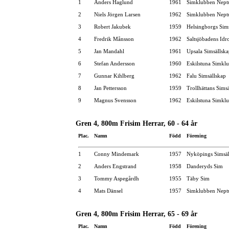
1
Anders Haglund
1961
Simklubben Nept
2
Niels Jörgen Larsen
1962
Simklubben Nept
3
Robert Jakubek
1959
Helsingborgs Sim
4
Fredrik Månsson
1962
Saltsjöbadens Idr
5
Jan Mandahl
1961
Upsala Simsällsk
6
Stefan Andersson
1960
Eskilstuna Simkl
7
Gunnar Kihlberg
1962
Falu Simsällskap
8
Jan Pettersson
1959
Trollhättans Sims
9
Magnus Svensson
1962
Eskilstuna Simkl
Gren 4, 800m Frisim Herrar, 60 - 64 år
Plac.
Namn
Född
Förening
1
Conny Mindemark
1957
Nyköpings Simsäl
2
Anders Engstrand
1958
Danderyds Sim
3
Tommy Aspegårdh
1955
Täby Sim
4
Mats Dänsel
1957
Simklubben Nept
Gren 4, 800m Frisim Herrar, 65 - 69 år
Plac.
Namn
Född
Förening