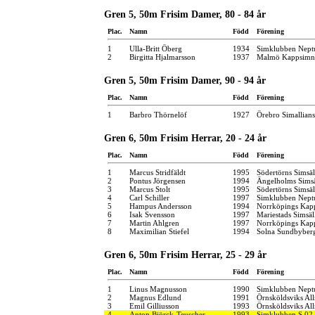
Gren 5, 50m Frisim Damer, 80 - 84 år
Plac.
Namn
Född
Förening
1
Ulla-Britt Öberg
1934
Simklubben Nept
2
Birgitta Hjalmarsson
1937
Malmö Kappsimn
Gren 5, 50m Frisim Damer, 90 - 94 år
Plac.
Namn
Född
Förening
1
Barbro Thörnelöf
1927
Örebro Simallians
Gren 6, 50m Frisim Herrar, 20 - 24 år
Plac.
Namn
Född
Förening
1
Marcus Stridfäldt
1995
Södertörns Simsäl
2
Pontus Jörgensen
1994
Ängelholms Simsä
3
Marcus Stolt
1995
Södertörns Simsäl
4
Carl Schiller
1997
Simklubben Nept
5
Hampus Andersson
1994
Norrköpings Kap
6
Isak Svensson
1997
Mariestads Simsäl
7
Martin Ahlgren
1997
Norrköpings Kap
8
Maximilian Stiefel
1994
Solna Sundbyber
Gren 6, 50m Frisim Herrar, 25 - 29 år
Plac.
Namn
Född
Förening
1
Linus Magnusson
1990
Simklubben Nept
2
Magnus Edlund
1991
Örnsköldsviks Al
3
Emil Gilliusson
1993
Örnsköldsviks Al
4
Anton Björck-Teuscher
1993
Simklubben S 02