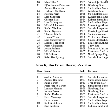
10
Mats Hillerö
1965
Södertälje Simsäl
11
Björn Nenne Pettersson
1966
Göteborg Sim
Anders Dannqvist
1968
Simklubben Syds
13
Torbjörn Wolffram
1964
Göteborg Sim
14
Karsten Ferm
1968
Stockholmspolise
15
Lars Sandberg
1965
Kungsbacka Simsä
16
Christer Bäck
1964
Kalmar Simsällsk
17
Lars Malmqvist
1967
Simklubben Nept
18
Mikael Johansson
1966
Linköpings Allm
19
Stefan Vlachos
1967
Stockholmspolise
20
Stefan Nyander
1967
Jönköpings Simsä
21
Thomas Klarén
1966
Smålandsstenars 
22
Tomas Wiiand
1968
Väsby Simsällska
23
Lars Sundermeyer
1965
Skuru Idrottsklu
24
Mattias Törnqvist
1967
Linköpings Allm
25
Peter Håkansson
1965
Täby Sim
26
Johan Andrén
1968
Mölndals Allmänn
27
Mikael Svahn
1967
Eskilstuna Simkl
28
Ulf Eriksson
1965
Norrköpings Kap
29
Kristoffer Lyberg
1968
Stockholms Kapp
Gren 6, 50m Frisim Herrar, 55 - 59 år
Plac.
Namn
Född
Förening
1
Joakim Sjöholm
1963
Stockholmspolise
2
Anders Haglund
1961
Simklubben Nept
3
Rune Larsen
1963
Trondhjem SLK
4
Niels Jörgen Larsen
1962
Simklubben Nept
5
Lennart Mentor
1960
Göteborg Sim
6
Jörgen Erixon
1960
Göteborg Sim
7
Stefan Karlsson
1963
Eskilstuna Simkl
8
Harri Mossmyr
1962
Stockholmspolise
9
Dave Schardt
1959
Simklubben Nept
10
Rolf Gustafsson
1960
Simklubben Nept
11
Eric Sjöström
1959
Lidingö Simklub