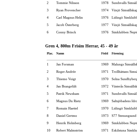
2
Tommie Nilsson
1978
Sundsvalls Simsäl
3
Ryan Provencher
1974
Växjö Simsällska
4
Carl Magnus Helin
1976
Lidingö Simklub
5
Jacob Österberg
1977
Växjö Simsällska
6
Conny Brinck
1976
Simklubben Nept
Gren 4, 800m Frisim Herrar, 45 - 49 år
Plac.
Namn
Född
Förening
1
Jan Forsman
1969
Malungs Simsälls
2
Roger Andrée
1971
Trollhättans Sims
3
Thiemo Voigt
1970
Solna Sundbyber
4
Jan Brangefält
1972
Västerås Simsälls
5
Patrik Newsham
1971
Sundsvalls Simsäl
6
Magnus Du Rietz
1969
Saltsjöbadens Idr
7
Romain Haettel
1970
Lidingö Simklub
8
Daniel Gertmo
1973
S77 Stenungsund
9
Henrik Holmberg
1969
Simklubben Nept
10
Robert Malmström
1971
Eskilstuna Simkl