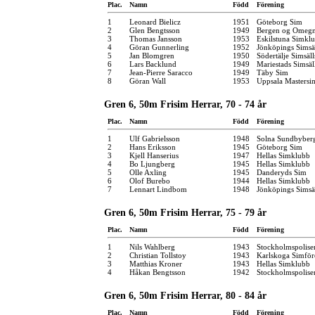
Plac.
Namn
Född
Förening
1
Leonard Bielicz
1951
Göteborg Sim
2
Glen Bengtsson
1949
Bergen og Omegn
3
Thomas Jansson
1953
Eskilstuna Simkl
4
Göran Gunnerling
1952
Jönköpings Simsä
5
Jan Blomgren
1950
Södertälje Simsäl
6
Lars Backlund
1949
Mariestads Simsäl
7
Jean-Pierre Saracco
1949
Täby Sim
8
Göran Wall
1953
Uppsala Mastersi
Gren 6, 50m Frisim Herrar, 70 - 74 år
Plac.
Namn
Född
Förening
1
Ulf Gabrielsson
1948
Solna Sundbyber
2
Hans Eriksson
1945
Göteborg Sim
3
Kjell Hanserius
1947
Hellas Simklubb
4
Bo Ljungberg
1945
Hellas Simklubb
5
Olle Axling
1945
Danderyds Sim
6
Olof Burebo
1944
Hellas Simklubb
7
Lennart Lindbom
1948
Jönköpings Simsä
Gren 6, 50m Frisim Herrar, 75 - 79 år
Plac.
Namn
Född
Förening
1
Nils Wahlberg
1943
Stockholmspolise
2
Christian Tollstoy
1943
Karlskoga Simför
3
Matthias Kroner
1943
Hellas Simklubb
4
Håkan Bengtsson
1942
Stockholmspolise
Gren 6, 50m Frisim Herrar, 80 - 84 år
Plac.
Namn
Född
Förening