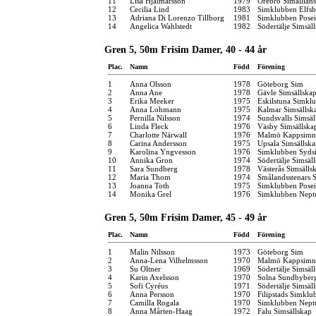
11
Lisa Hjalmarsson
1979
Örebro Simallians
12
Cecilia Lind
1983
Simklubben Elfs
13
Adriana Di Lorenzo Tillborg
1981
Simklubben Pose
14
Angelica Wahlstedt
1982
Södertälje Simsäl
Gren 5, 50m Frisim Damer, 40 - 44 år
Plac.
Namn
Född
Förening
1
Anna Olsson
1978
Göteborg Sim
2
Anna Ane
1978
Gävle Simsällska
3
Erika Meeker
1975
Eskilstuna Simkl
4
Anna Lohmann
1975
Kalmar Simsällsk
5
Pernilla Nilsson
1974
Sundsvalls Simsäl
6
Linda Fleck
1976
Väsby Simsällska
7
Charlotte Närwall
1976
Malmö Kappsimn
8
Carina Andersson
1975
Upsala Simsällsk
9
Karolina Yngvesson
1976
Simklubben Syds
10
Annika Gron
1974
Södertälje Simsäl
11
Sara Sundberg
1978
Västerås Simsälls
12
Maria Thom
1974
Smålandsstenars 
13
Joanna Toth
1975
Simklubben Pose
14
Monika Grel
1976
Simklubben Nept
Gren 5, 50m Frisim Damer, 45 - 49 år
Plac.
Namn
Född
Förening
1
Malin Nilsson
1973
Göteborg Sim
2
Anna-Lena Vilhelmsson
1970
Malmö Kappsimn
3
Su Oltner
1969
Södertälje Simsäl
4
Karin Axelsson
1970
Solna Sundbyber
5
Sofi Cyréus
1971
Södertälje Simsäl
6
Anna Persson
1970
Filipstads Simklu
7
Camilla Rogala
1970
Simklubben Nept
8
Anna Mårten-Haag
1972
Falu Simsällskap