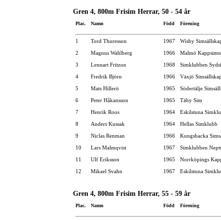
Gren 4, 800m Frisim Herrar, 50 - 54 år
Plac.
Namn
Född
Förening
1
Tord Thuresson
1967
Wisby Simsällska
2
Magnus Wahlberg
1966
Malmö Kappsimn
3
Lennart Fritzon
1968
Simklubben Syds
4
Fredrik Björn
1966
Växjö Simsällska
5
Mats Hillerö
1965
Södertälje Simsäl
6
Peter Håkansson
1965
Täby Sim
7
Henrik Roos
1964
Eskilstuna Simkl
8
Anders Kussak
1964
Hellas Simklubb
9
Niclas Renman
1966
Kungsbacka Simsä
10
Lars Malmqvist
1967
Simklubben Nept
11
Ulf Eriksson
1965
Norrköpings Kap
12
Mikael Svahn
1967
Eskilstuna Simkl
Gren 4, 800m Frisim Herrar, 55 - 59 år
Plac.
Namn
Född
Förening