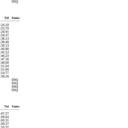
DSQ
Tid
Status
1:24.10
1:25.79
1:26.91
1:34.37
1:38.13
1:38.49
1:39.13
1:40.80
1:45.53
1:46.23
1:47.16
1:48.00
1:51.04
1:51.99
1:54.77
1:56.16
DSQ
DSQ
DSQ
DSQ
Tid
Status
1:07.27
1:08.64
1:09.31
1:09.37
1:10.32