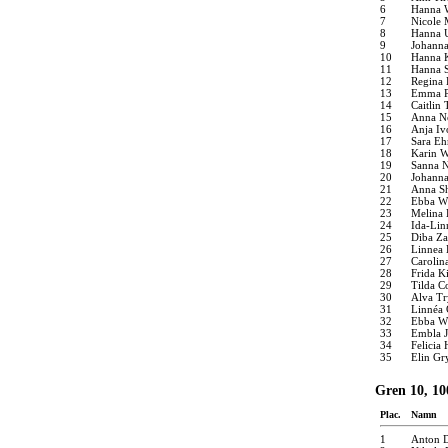
6
Hanna 
7
Nicole
8
Hanna U
9
Johann
10
Hanna 
11
Hanna S
12
Regina
13
Emma P
14
Caitlin
15
Anna N
16
Anja Iv
17
Sara Eh
18
Karin 
19
Sanna N
20
Johann
21
Anna Sh
22
Ebba W
23
Melina 
24
Ida-Linn
25
Diba Z
26
Linnea 
27
Carolin
28
Frida K
29
Tilda C
30
Alva T
31
Linnéa 
32
Ebba W
33
Embla J
34
Felicia
35
Elin Gr
Gren 10, 10
Plac.
Namn
1
Anton 