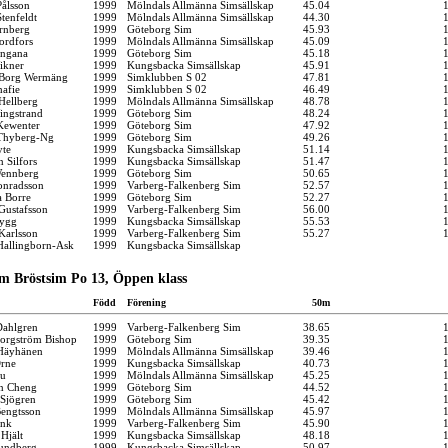
ålsson
1999
Mölndals Allmänna Simsällskap
45.04
tenfeldt
1999
Mölndals Allmänna Simsällskap
44.30
rnberg
1999
Göteborg Sim
45.93
ordfors
1999
Mölndals Allmänna Simsällskap
45.09
angana
1999
Göteborg Sim
45.18
ikner
1999
Kungsbacka Simsällskap
45.91
 Borg Wermäng
1999
Simklubben S 02
47.81
afie
1999
Simklubben S 02
46.49
Hellberg
1999
Mölndals Allmänna Simsällskap
48.78
ingstrand
1999
Göteborg Sim
48.24
Kewenter
1999
Göteborg Sim
47.92
 Thyberg-Ng
1999
Göteborg Sim
49.26
yte
1999
Kungsbacka Simsällskap
51.14
 Silfors
1999
Kungsbacka Simsällskap
51.47
Wennberg
1999
Göteborg Sim
50.65
onradsson
1999
Varberg-Falkenberg Sim
52.57
a Borre
1999
Göteborg Sim
52.27
Gustafsson
1999
Varberg-Falkenberg Sim
56.00
rygg
1999
Kungsbacka Simsällskap
55.53
Karlsson
1999
Varberg-Falkenberg Sim
55.27
 Hallingborn-Ask
1999
Kungsbacka Simsällskap
m Bröstsim Po 13, Öppen klass
Född
Förening
50m
Dahlgren
1999
Varberg-Falkenberg Sim
38.65
Borgström Bishop
1999
Göteborg Sim
39.35
Häyhänen
1999
Mölndals Allmänna Simsällskap
39.46
Örne
1999
Kungsbacka Simsällskap
40.73
Fu
1999
Mölndals Allmänna Simsällskap
45.25
n Cheng
1999
Göteborg Sim
44.52
Sjögren
1999
Göteborg Sim
45.42
engtsson
1999
Mölndals Allmänna Simsällskap
45.97
ink
1999
Varberg-Falkenberg Sim
45.90
Hjält
1999
Kungsbacka Simsällskap
48.18
undberg
1999
Kungsbacka Simsällskap
50.97