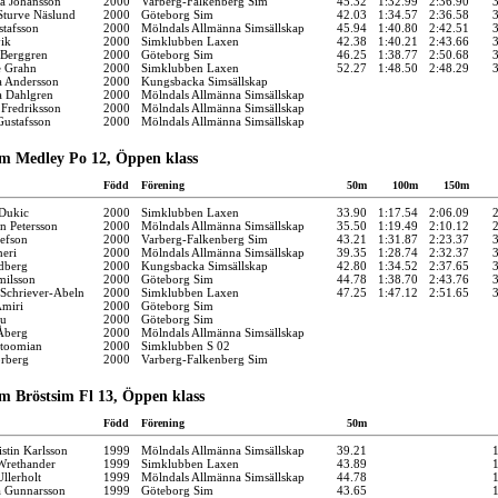
a Johansson
2000
Varberg-Falkenberg Sim
45.32
1:32.99
2:36.90
Sturve Näslund
2000
Göteborg Sim
42.03
1:34.57
2:36.58
stafsson
2000
Mölndals Allmänna Simsällskap
45.94
1:40.80
2:42.51
ik
2000
Simklubben Laxen
42.38
1:40.21
2:43.66
 Berggren
2000
Göteborg Sim
46.25
1:38.77
2:50.68
e Grahn
2000
Simklubben Laxen
52.27
1:48.50
2:48.29
 Andersson
2000
Kungsbacka Simsällskap
a Dahlgren
2000
Mölndals Allmänna Simsällskap
 Fredriksson
2000
Mölndals Allmänna Simsällskap
ustafsson
2000
Mölndals Allmänna Simsällskap
m Medley Po 12, Öppen klass
Född
Förening
50m
100m
150m
Dukic
2000
Simklubben Laxen
33.90
1:17.54
2:06.09
an Petersson
2000
Mölndals Allmänna Simsällskap
35.50
1:19.49
2:10.12
sefson
2000
Varberg-Falkenberg Sim
43.21
1:31.87
2:23.37
eri
2000
Mölndals Allmänna Simsällskap
39.35
1:28.74
2:32.37
idberg
2000
Kungsbacka Simsällskap
42.80
1:34.52
2:37.65
milsson
2000
Göteborg Sim
44.78
1:38.70
2:43.76
Schriever-Abeln
2000
Simklubben Laxen
47.25
1:47.12
2:51.65
miri
2000
Göteborg Sim
hu
2000
Göteborg Sim
Åberg
2000
Mölndals Allmänna Simsällskap
rtoomian
2000
Simklubben S 02
orberg
2000
Varberg-Falkenberg Sim
m Bröstsim Fl 13, Öppen klass
Född
Förening
50m
stin Karlsson
1999
Mölndals Allmänna Simsällskap
39.21
Wrethander
1999
Simklubben Laxen
43.89
llerholt
1999
Mölndals Allmänna Simsällskap
44.78
a Gunnarsson
1999
Göteborg Sim
43.65