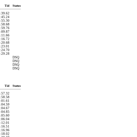
Tid
Status
2:39.62
2:45.24
2:55.30
2:58.68
2:59.76
3:09.87
3:11.66
3:16.72
3:20.68
3:23.01
3:24.70
3:29.28
DSQ
DSQ
DSQ
DSQ
Tid
Status
2:57.32
2:58.58
3:01.61
3:04.59
3:04.67
3:04.85
3:05.60
3:06.04
3:12.01
3:16.51
3:16.96
3:18.02