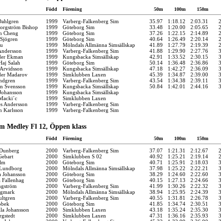
Född
Förening
50m
100m
150m
Dahlgren
1999
Varberg-Falkenberg Sim
35.97
1:18.12
2:03.31
Borgström Bishop
1999
Göteborg Sim
33.48
1:20.00
2:05.65
n Cheng
1999
Göteborg Sim
37.26
1:22.15
2:14.89
Sjögren
1999
Göteborg Sim
40.64
1:26.49
2:20.14
Fu
1999
Mölndals Allmänna Simsällskap
41.89
1:27.79
2:19.39
Andersson
1999
Varberg-Falkenberg Sim
41.88
1:29.90
2:27.76
der Ekman
1999
Kungsbacka Simsällskap
42.91
1:33.52
2:30.15
aj Salah
1999
Göteborg Sim
50.14
1:36.48
2:36.86
Arvidsson
1999
Kungsbacka Simsällskap
47.18
1:42.27
2:36.09
der Madarov
1999
Simklubben Laxen
45.39
1:34.87
2:39.00
ndgren
1999
Varberg-Falkenberg Sim
43.54
1:34.38
2:39.11
an Svensson
1999
Kungsbacka Simsällskap
50.84
1:42.01
2:44.16
Johansson
1999
Kungsbacka Simsällskap
Macki´c
1999
Simklubben Laxen
s Andersson
1999
Varberg-Falkenberg Sim
n Karlsson
1999
Varberg-Falkenberg Sim
m Medley Fl 12, Öppen klass
Född
Förening
50m
100m
150m
 Dunberg
2000
Varberg-Falkenberg Sim
37.07
1:21.31
2:12.67
Gebart
2000
Simklubben S 02
40.92
1:25.21
2:19.14
Alm
2000
Göteborg Sim
40.71
1:25.91
2:18.03
 Lundborg
2000
Mölndals Allmänna Simsällskap
37.98
1:25.22
2:22.21
 Johansson
2000
Göteborg Sim
38.29
1:24.60
2:22.60
a Fallenhag
2000
Göteborg Sim
40.15
1:27.13
2:24.66
ngström
2000
Varberg-Falkenberg Sim
41.99
1:30.26
2:22.32
egmark
2000
Mölndals Allmänna Simsällskap
38.94
1:25.95
2:24.39
ltgren
2000
Varberg-Falkenberg Sim
40.55
1:31.81
2:26.78
obek
2000
Göteborg Sim
41.85
1:34.74
2:30.51
lla Johansson
2000
Simklubben Laxen
43.18
1:35.24
2:35.30
gstedt
2000
Simklubben Laxen
47.31
1:36.16
2:35.93