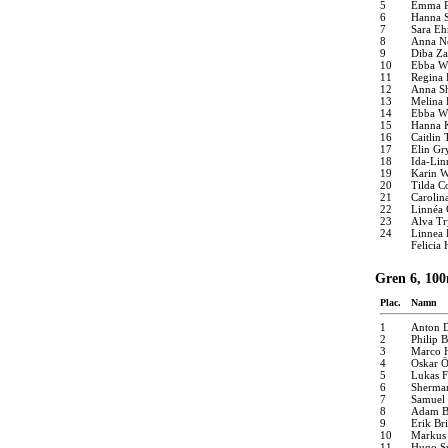
5
Emma P
6
Hanna S
7
Sara Eh
8
Anna N
9
Diba Z
10
Ebba W
11
Regina
12
Anna Sh
13
Melina 
14
Ebba W
15
Hanna 
16
Caitlin
17
Elin Gr
18
Ida-Linn
19
Karin 
20
Tilda C
21
Carolin
22
Linnéa 
23
Alva T
24
Linnea 
Felicia
Gren 6, 100
Plac.
Namn
1
Anton 
2
Philip 
3
Marco 
4
Oskar 
5
Lukas 
6
Sherma
7
Samuel 
8
Adam B
9
Erik Br
10
Markus 
11
Hugo S