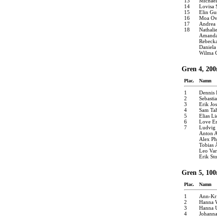
13
Michael
14
Lovisa 
15
Elin Gu
16
Moa Ov
17
Andrea
18
Nathali
Amanda
Rebeck
Daniela
Wilma G
Gren 4, 200
Plac.
Namn
1
Dennis 
2
Sebasti
3
Erik Jo
4
Sam Tah
5
Elias L
6
Love E
7
Ludvig 
Anton A
Alex P
Tobias 
Leo Va
Erik St
Gren 5, 100
Plac.
Namn
1
Ann-Kri
2
Hanna 
3
Hanna U
4
Johann