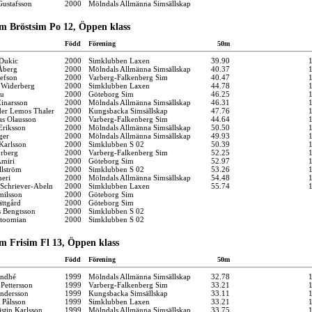
ustafsson
2000
Mölndals Allmänna Simsällskap
m Bröstsim Po 12, Öppen klass
Född
Förening
50m
Dukic
2000
Simklubben Laxen
39.90
Åberg
2000
Mölndals Allmänna Simsällskap
40.37
sefson
2000
Varberg-Falkenberg Sim
40.47
 Widerberg
2000
Simklubben Laxen
44.78
hu
2000
Göteborg Sim
46.25
Einarsson
2000
Mölndals Allmänna Simsällskap
46.31
er Lemos Thaler
2000
Kungsbacka Simsällskap
47.76
as Olausson
2000
Varberg-Falkenberg Sim
44.64
Eriksson
2000
Mölndals Allmänna Simsällskap
50.50
ger
2000
Mölndals Allmänna Simsällskap
49.93
Karlsson
2000
Simklubben S 02
50.39
orberg
2000
Varberg-Falkenberg Sim
52.25
miri
2000
Göteborg Sim
52.97
llström
2000
Simklubben S 02
53.26
eri
2000
Mölndals Allmänna Simsällskap
54.48
Schriever-Abeln
2000
Simklubben Laxen
55.74
milsson
2000
Göteborg Sim
ättgård
2000
Göteborg Sim
 Bengtsson
2000
Simklubben S 02
rtoomian
2000
Simklubben S 02
m Frisim Fl 13, Öppen klass
Född
Förening
50m
indhé
1999
Mölndals Allmänna Simsällskap
32.78
 Pettersson
1999
Varberg-Falkenberg Sim
33.21
ndersson
1999
Kungsbacka Simsällskap
33.11
 Pålsson
1999
Simklubben Laxen
33.21
stin Karlsson
1999
Mölndals Allmänna Simsällskap
33.75