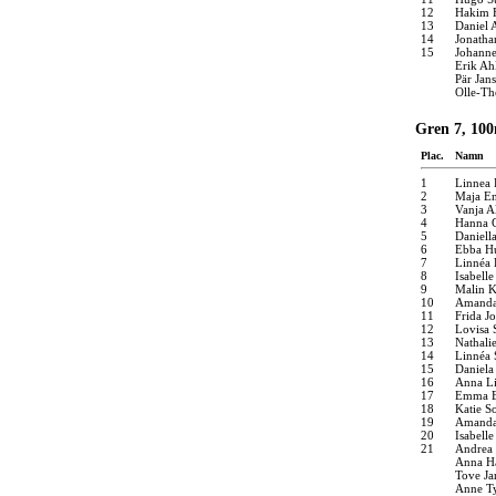
12
Hakim H
13
Daniel 
14
Jonatha
15
Johanne
Erik Ah
Pär Jan
Olle-Th
Gren 7, 100
Plac.
Namn
1
Linnea
2
Maja E
3
Vanja 
4
Hanna 
5
Daniell
6
Ebba Hu
7
Linnéa
8
Isabelle
9
Malin K
10
Amanda
11
Frida J
12
Lovisa 
13
Nathali
14
Linnéa
15
Daniela
16
Anna Li
17
Emma E
18
Katie S
19
Amanda
20
Isabelle
21
Andrea
Anna H
Tove Ja
Anne Ty