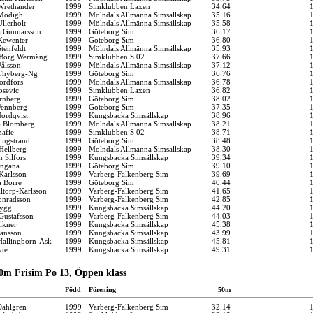
Wrethander
1999
Simklubben Laxen
34.64
 Modigh
1999
Mölndals Allmänna Simsällskap
35.16
llerholt
1999
Mölndals Allmänna Simsällskap
35.58
a Gunnarsson
1999
Göteborg Sim
36.17
Kewenter
1999
Göteborg Sim
36.80
tenfeldt
1999
Mölndals Allmänna Simsällskap
35.93
 Borg Wermäng
1999
Simklubben S 02
37.66
ålsson
1999
Mölndals Allmänna Simsällskap
37.12
 Thyberg-Ng
1999
Göteborg Sim
36.76
ordfors
1999
Mölndals Allmänna Simsällskap
36.78
osevic
1999
Simklubben Laxen
36.82
rnberg
1999
Göteborg Sim
38.02
Wennberg
1999
Göteborg Sim
37.35
ordqvist
1999
Kungsbacka Simsällskap
38.96
a Blomberg
1999
Mölndals Allmänna Simsällskap
38.21
afie
1999
Simklubben S 02
38.71
ingstrand
1999
Göteborg Sim
38.48
Hellberg
1999
Mölndals Allmänna Simsällskap
38.30
 Silfors
1999
Kungsbacka Simsällskap
39.34
angana
1999
Göteborg Sim
39.10
Karlsson
1999
Varberg-Falkenberg Sim
39.69
a Borre
1999
Göteborg Sim
40.44
iltorp-Karlsson
1999
Varberg-Falkenberg Sim
41.65
onradsson
1999
Varberg-Falkenberg Sim
42.85
rygg
1999
Kungsbacka Simsällskap
44.20
Gustafsson
1999
Varberg-Falkenberg Sim
44.03
ikner
1999
Kungsbacka Simsällskap
45.38
ansson
1999
Kungsbacka Simsällskap
43.99
 Hallingborn-Ask
1999
Kungsbacka Simsällskap
45.81
yte
1999
Kungsbacka Simsällskap
49.31
0m Frisim Po 13, Öppen klass
Född
Förening
50m
Dahlgren
1999
Varberg-Falkenberg Sim
32.14