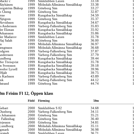
Macki´c
1999
Simklubben Laxen
33.18
Häyhänen
1999
Mölndals Allmänna Simsällskap
33.38
Borgström Bishop
1999
Göteborg Sim
33.27
n Cheng
1999
Göteborg Sim
32.87
Örne
1999
Kungsbacka Simsällskap
34.59
Sjögren
1999
Göteborg Sim
35.37
Arvidsson
1999
Kungsbacka Simsällskap
34.67
s Andersson
1999
Varberg-Falkenberg Sim
35.83
der Ekman
1999
Kungsbacka Simsällskap
35.92
Johansson
1999
Kungsbacka Simsällskap
35.86
der Madarov
1999
Simklubben Laxen
35.78
aj Salah
1999
Göteborg Sim
36.00
Fu
1999
Mölndals Allmänna Simsällskap
36.97
engtsson
1999
Mölndals Allmänna Simsällskap
36.68
ndgren
1999
Varberg-Falkenberg Sim
37.87
Andersson
1999
Varberg-Falkenberg Sim
37.79
undberg
1999
Kungsbacka Simsällskap
39.44
ffer Törnqvist
1999
Kungsbacka Simsällskap
35.78
an Svensson
1999
Kungsbacka Simsällskap
39.18
eodor Lyxell
1999
Kungsbacka Simsällskap
39.96
Hjält
1999
Kungsbacka Simsällskap
39.75
n Karlsson
1999
Varberg-Falkenberg Sim
43.89
ink
1999
Varberg-Falkenberg Sim
44.12
lstrand
1999
Göteborg Sim
44.74
0m Frisim Fl 12, Öppen klass
Född
Förening
50m
Gebart
2000
Simklubben S 02
34.68
 Dunberg
2000
Varberg-Falkenberg Sim
34.11
 Johansson
2000
Göteborg Sim
35.21
a Fallenhag
2000
Göteborg Sim
36.40
örjesson
2000
Göteborg Sim
34.81
 Lundborg
2000
Mölndals Allmänna Simsällskap
35.11
egmark
2000
Mölndals Allmänna Simsällskap
36.98
gstedt
2000
Simklubben Laxen
36.71