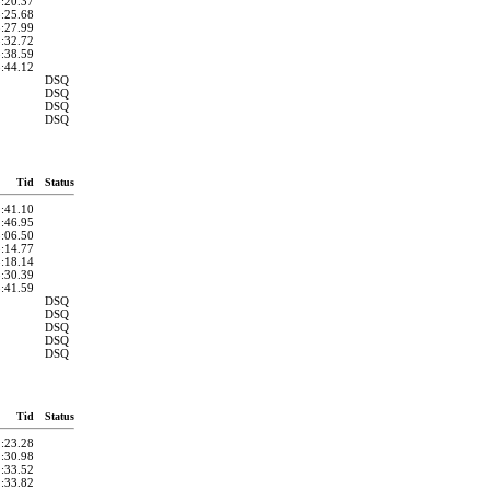
3:20.37
3:25.68
3:27.99
3:32.72
3:38.59
3:44.12
DSQ
DSQ
DSQ
DSQ
Tid
Status
2:41.10
2:46.95
3:06.50
3:14.77
3:18.14
3:30.39
3:41.59
DSQ
DSQ
DSQ
DSQ
DSQ
Tid
Status
1:23.28
1:30.98
1:33.52
1:33.82