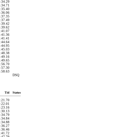
1:34.29
1:34.71
1:35.40
1:36.06
1:37.35
1:37.49
1:39.42
1:39.62
1:41.07
1:41.36
1:41.41
1:44.64
1:44.95
1:45.03
1:48.38
1:49.16
1:49.65
1:56.70
1:57.30
1:58.63
DSQ
Tid
Status
1:21.70
1:22.01
1:23.16
1:30.13
1:34.79
1:34.84
1:34.88
1:36.27
1:36.46
1:41.72
1:47.79