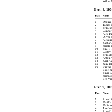
Wilma G
Gren 8, 100
Plac.
Namn
1
Dennis 
2
Tobias 
3
Erik Jo
4
Gunnar
5
Alex P
6
Oliver 
7
Alexand
8
Zachari
9
Harald 
10
Emil Ti
11
Gustav 
12
Erik St
13
Anton A
14
Karl Ha
15
Sam Tah
16
Ludvig 
Love E
Einar R
Hampus
Leo Va
Gren 9, 100
Plac.
Namn
1
Alice L
2
Matilda
3
Malin A
4
Josefine
5
Ann-Kri