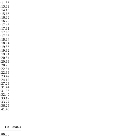
1:11.58
1:13.39
1:14.13
1:15.63
1:16.36
1:16.79
1:17.46
1:17.81
1:17.83
1:17.95
1:18.34
1:18.94
1:19.53
1:19.82
1:19.91
1:20.54
1:20.69
1:20.70
1:22.34
1:22.83
1:23.42
1:24.12
1:27.23
1:31.44
1:31.98
1:32.40
1:33.17
1:33.77
1:36.26
1:41.43
Tid
Status
1:06.36