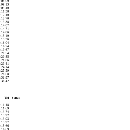
1:08.09
1:09.13
1:09.40
1:11.38
1:12.40
1:12.70
1:13.38
1:14.07
1:14.71
1:14.86
1:15.19
1:15.36
1:16.04
1:16.74
1:19.67
1:20.54
1:20.85
1:21.06
1:23.41
1:24.14
1:25.59
1:28.68
1:31.97
1:38.42
Tid
Status
1:11.48
1:11.69
1:13.74
1:13.92
1:13.93
1:13.97
1:15.66
1:16.69