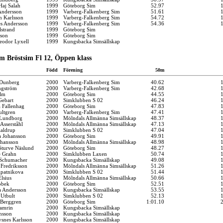
aj Salah
1999
Göteborg Sim
52.97
Andersson
1999
Varberg-Falkenberg Sim
51.61
n Karlsson
1999
Varberg-Falkenberg Sim
54.72
s Andersson
1999
Varberg-Falkenberg Sim
54.36
lstrand
1999
Göteborg Sim
sson
1999
Göteborg Sim
eodor Lyxell
1999
Kungsbacka Simsällskap
m Bröstsim Fl 12, Öppen klass
Född
Förening
50m
 Dunberg
2000
Varberg-Falkenberg Sim
40.62
ngström
2000
Varberg-Falkenberg Sim
42.68
Alm
2000
Göteborg Sim
44.55
Gebart
2000
Simklubben S 02
46.24
a Fallenhag
2000
Göteborg Sim
47.83
ltgren
2000
Varberg-Falkenberg Sim
47.41
 Lundborg
2000
Mölndals Allmänna Simsällskap
48.37
 Asserståhl
2000
Mölndals Allmänna Simsällskap
47.13
aldrup
2000
Simklubben S 02
47.04
 Johansson
2000
Göteborg Sim
49.91
ohansson
2000
Mölndals Allmänna Simsällskap
48.98
Sturve Näslund
2000
Göteborg Sim
48.27
e Grahn
2000
Simklubben Laxen
50.74
 Schumacher
2000
Kungsbacka Simsällskap
49.08
 Fredriksson
2000
Mölndals Allmänna Simsällskap
51.26
patnikova
2000
Simklubben S 02
51.44
lsius
2000
Mölndals Allmänna Simsällskap
50.66
obek
2000
Göteborg Sim
52.51
 Andersson
2000
Kungsbacka Simsällskap
53.55
 Utbult
2000
Simklubben S 02
52.13
 Berggren
2000
Göteborg Sim
1:01.10
amrin
2000
Kungsbacka Simsällskap
nsson
2000
Kungsbacka Simsällskap
snes Karlsson
2000
Kungsbacka Simsällskap