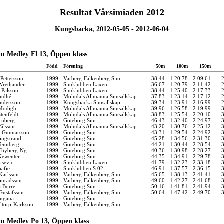
Resultat Vårsimiaden 2012
Kungsbacka, 2012-05-05 - 2012-06-04
m Medley Fl 13, Öppen klass
Född
Förening
50m
100m
150m
 Pettersson
1999
Varberg-Falkenberg Sim
38.44
1:20.78
2:09.61
Wrethander
1999
Simklubben Laxen
36.67
1:20.79
2:11.42
 Pålsson
1999
Simklubben Laxen
38.44
1:25.40
2:17.33
indhé
1999
Mölndals Allmänna Simsällskap
37.83
1:23.14
2:17.12
ndersson
1999
Kungsbacka Simsällskap
39.34
1:23.91
2:16.99
 Modigh
1999
Mölndals Allmänna Simsällskap
39.96
1:26.58
2:19.99
tenfeldt
1999
Mölndals Allmänna Simsällskap
38.83
1:25.54
2:20.10
rnberg
1999
Göteborg Sim
46.43
1:32.40
2:24.97
ålsson
1999
Mölndals Allmänna Simsällskap
43.20
1:30.76
2:25.12
a Gunnarsson
1999
Göteborg Sim
43.31
1:29.54
2:24.92
ingstrand
1999
Göteborg Sim
45.28
1:34.56
2:31.30
Wennberg
1999
Göteborg Sim
44.21
1:30.44
2:28.54
 Thyberg-Ng
1999
Göteborg Sim
40.36
1:30.98
2:28.27
Kewenter
1999
Göteborg Sim
44.35
1:34.91
2:29.78
osevic
1999
Simklubben Laxen
41.79
1:32.23
2:33.18
afie
1999
Simklubben S 02
46.91
1:37.57
2:36.15
Karlsson
1999
Varberg-Falkenberg Sim
45.65
1:38.13
2:41.41
onradsson
1999
Varberg-Falkenberg Sim
49.60
1:42.27
2:41.68
a Borre
1999
Göteborg Sim
50.16
1:41.81
2:41.94
Gustafsson
1999
Varberg-Falkenberg Sim
50.64
1:47.42
2:49.70
angana
1999
Göteborg Sim
iltorp-Karlsson
1999
Varberg-Falkenberg Sim
m Medley Po 13, Öppen klass