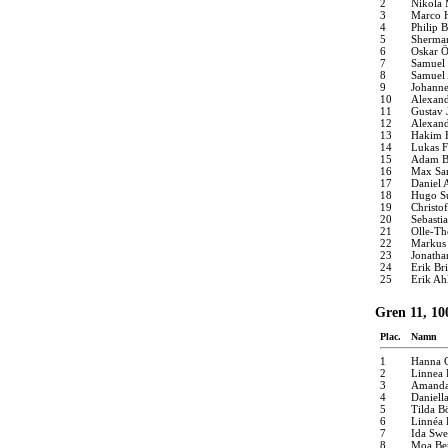
2
Nikola 
3
Marco 
4
Philip 
5
Sherma
6
Oskar 
7
Samuel 
8
Samuel 
9
Johanne
10
Alexan
11
Gustav 
12
Alexan
13
Hakim H
14
Lukas 
15
Adam B
16
Max Sa
17
Daniel 
18
Hugo S
19
Christo
20
Sebasti
21
Olle-Th
22
Markus 
23
Jonatha
24
Erik Br
25
Erik Ah
Gren 11, 10
Plac.
Namn
1
Hanna 
2
Linnea
3
Amanda
4
Daniell
5
Tilda B
6
Linnéa
7
Ida Sw
8
Moa Ber