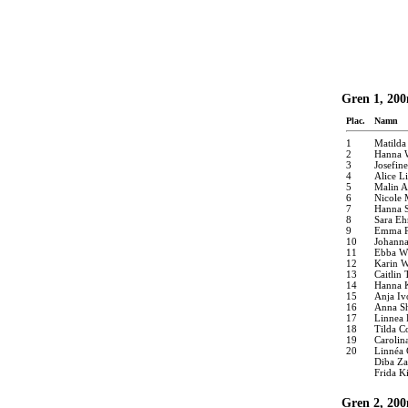
Gren 1, 200
Plac.
Namn
1
Matilda
2
Hanna 
3
Josefine
4
Alice L
5
Malin A
6
Nicole
7
Hanna S
8
Sara Eh
9
Emma P
10
Johann
11
Ebba W
12
Karin 
13
Caitlin
14
Hanna 
15
Anja Iv
16
Anna Sh
17
Linnea 
18
Tilda C
19
Carolin
20
Linnéa 
Diba Z
Frida K
Gren 2, 200