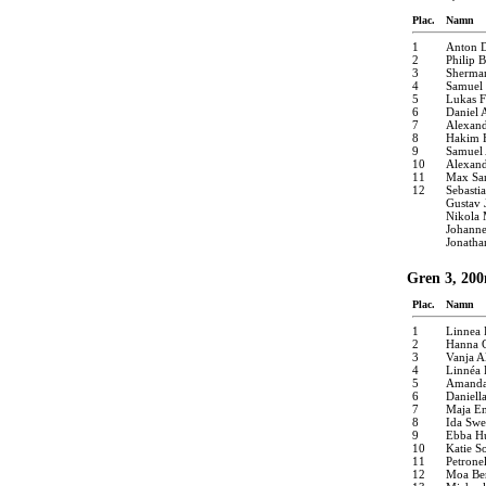
Plac.
Namn
1
Anton 
2
Philip 
3
Sherma
4
Samuel 
5
Lukas 
6
Daniel 
7
Alexan
8
Hakim H
9
Samuel 
10
Alexan
11
Max Sa
12
Sebasti
Gustav 
Nikola 
Johanne
Jonatha
Gren 3, 200
Plac.
Namn
1
Linnea
2
Hanna 
3
Vanja 
4
Linnéa
5
Amanda
6
Daniell
7
Maja E
8
Ida Sw
9
Ebba Hu
10
Katie S
11
Petrone
12
Moa Ber