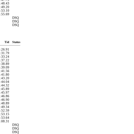
1:48.43
1:49.20
1:53.10
1:55.69
DSQ
DSQ
DSQ
Tid
Status
1:26.91
1:31.79
1:33.24
1:37.22
1:38.89
1:39.09
1:41.56
1:41.80
1:43.20
1:44.04
1:44.32
1:45.89
1:45.97
1:46.86
1:46.90
1:48.89
1:49.34
1:52.59
1:53.15
1:53.64
2:08.31
DSQ
DSQ
DSQ