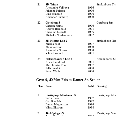
21
SK Triton
Simklubben Tri
Alexandra Volkova
1996
Johanna Nilsson
1996
Lina Wingren
1996
Amanda Granborg
1999
22
Göteborg S
Göteborg Sim
Christin Heina
1996
Andrea Reinhold
2001
Christina Ekstedt
1996
Michelle Nordenmark
2002
23
SK Neptun Lag 2
Simklubben Ne
Milana Salih
1997
Malin Jansson
1999
Alexandra Nilsson
1998
Vilma Brolund
2001
24
Helsingborgs S Lag 2
Helsingborgs Si
Alicia Lundblad
2001
Mari Louise Tran
1997
Julia Stenhård
2000
Sarah Wallin
2000
Gren 9, 4X50m Frisim Damer Sr, Senior
Plac.
Namn
Född
Förening
1
Linköpings Allmänna SS
Linköpings All
Sofia Henell
1997
Caroline Palm
1992
Emma Magnusson
1998
Vilma Ekström
1994
2
Jönköpings SS
Jönköpings Sim