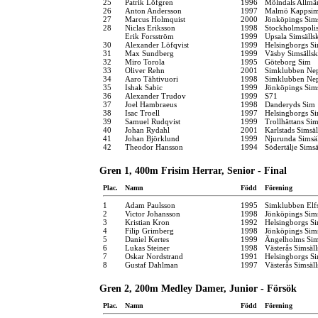
25
Patrik Löfgren
1996
Mölndals Allmä
26
Anton Andersson
1997
Malmö Kappsim
27
Marcus Holmquist
2000
Jönköpings Sim
28
Niclas Eriksson
1998
Stockholmspolis
Erik Forsström
1999
Upsala Simsälls
30
Alexander Löfqvist
1999
Helsingborgs Si
31
Max Sundberg
1999
Väsby Simsälls
32
Miro Torola
1995
Göteborg Sim
33
Oliver Rehn
2001
Simklubben Ne
34
Aaro Tähtivuori
1998
Simklubben Ne
35
Ishak Sabic
1999
Jönköpings Sim
36
Alexander Trudov
1999
S71
37
Joel Hambraeus
1998
Danderyds Sim
38
Isac Troell
1997
Helsingborgs Si
39
Samuel Rudqvist
1999
Trollhättans Sim
40
Johan Rydahl
2001
Karlstads Simsä
41
Johan Björklund
1999
Njurunda Simsä
42
Theodor Hansson
1994
Södertälje Simsä
Gren 1, 400m Frisim Herrar, Senior - Final
Plac.
Namn
Född
Förening
1
Adam Paulsson
1995
Simklubben Elf
2
Victor Johansson
1998
Jönköpings Sim
3
Kristian Kron
1992
Helsingborgs Si
4
Filip Grimberg
1998
Jönköpings Sim
5
Daniel Kertes
1999
Ängelholms Sim
6
Lukas Steiner
1998
Västerås Simsäl
7
Oskar Nordstrand
1991
Helsingborgs Si
8
Gustaf Dahlman
1997
Västerås Simsäl
Gren 2, 200m Medley Damer, Junior - Försök
Plac.
Namn
Född
Förening