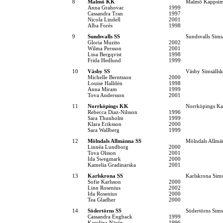
8
Malmö KK
Malmö Kappsim
Anna Grahovac
1999
Cassandra Tran
1997
Nicola Lindell
2001
Alba Forés
1998
9
Sundsvalls SS
Sundsvalls Sims
Gloria Muzito
2002
Wilma Persson
2001
Lina Bergqvist
1998
Frida Hedlund
1999
10
Väsby SS
Väsby Simsälls
Michelle Berntsson
2000
Louise Halldén
1998
Anna Miram
1999
Tova Andersson
2001
11
Norrköpings KK
Norrköpings Ka
Rebecca Diaz-Nilsson
1996
Sara Thunholm
1999
Klara Eriksson
2000
Sara Wallberg
1999
12
Mölndals Allmänna SS
Mölndals Allmä
Linnéa Lundborg
2000
Tova Olsson
2001
Ida Swegmark
2000
Kamelia Gradinarska
2001
13
Karlskrona SS
Karlskrona Sims
Sofie Karlsson
2000
Linn Rosenius
2002
Ida Rosenius
2000
Tea Gladher
2000
14
Södertörns SS
Södertörns Sims
Cassandra Engback
1999
Karolina Näsén
1996