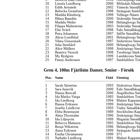
10
Linnéa Lundborg
2000
Mölndals Allmä
11
Edith Jernstedt
2002
Västerås Simsäl
12
Rebecka Gustafsson
1998
Strängnäs Simk
13
Matilda Klintberg
1999
Vellinge-Näsets
14
Hilma Ramdén
2000
Södertälje Simsä
15
Matilda Weiler
1998
Helsingborgs Si
16
Filippa Malmström
2003
Södertälje Simsä
17
Elin Svärd
1998
Falu Simsällska
18
Petra Johansson
1997
Säffle Simsällsk
19
Alicia Lundblad
2001
Helsingborgs Si
20
Vilma Unnermark
1997
Södertörns Sims
21
Julia Stenhård
2000
Helsingborgs Si
22
Alice Müllern
1998
Jönköpings Sim
23
Beatrice Vezzoli
1998
Turebergs Simk
24
My Rydgren
1999
Landskrona Sim
25
Fanny Andersson
1997
Simklubben Tri
Gren 4, 100m Fjärilsim Damer, Senior - Försök
Plac.
Namn
Född
Förening
1
Sarah Sjöström
1993
Södertörns Sims
2
Sara Junevik
2000
Falu Simsällska
3
Hanna Rosvall
2000
Ängelholms Sim
4
Ida Marko-Varga
1985
Simklubben Tri
5
Ida Lindborg
1994
Malmö Kappsim
6
Hanna Eriksson
1999
Jönköpings Sim
7
Josefin Lindkvist
1993
Väsby Simsälls
8
Ebba Rosenquist
1989
Stockholms Kap
9
Alma Thormalm
1996
Jönköpings Sim
10
Ida Liljeqvist
1999
Höganäs Simsäl
11
Rebecca Mattsson
1995
Simklubben Ne
12
Ronja Wikström
1996
Helsingborgs Si
13
Anna Eriksson
1999
Strängnäs Simk
14
Emilia Christiansen
1999
S71
15
Nathalie Lindborg
1991
Malmö Kappsim