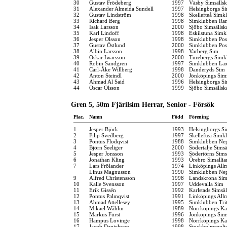
30
Gustav Frödeberg
1997
Väsby Simsälls
31
Alexander Almeida Sundell
1997
Helsingborgs Si
32
Gustav Lindström
1998
Skellefteå Simk
33
Richard Berg
1998
Simklubben Ra
34
Isak Larsson
2000
Sjöbo Simsällsk
35
Karl Lindoff
1998
Eskilstuna Simk
36
Jesper Olsson
1998
Simklubben Pos
37
Gustav Östlund
2000
Simklubben Pos
38
Albin Larsson
1998
Varberg Sim
39
Oskar Iwarsson
2000
Turebergs Simk
40
Robin Sandgren
1997
Simklubben La
41
Carl-Åke Willberg
1998
Danderyds Sim
42
Anton Steindl
2000
Jönköpings Sim
43
Ahmad Al Said
1996
Helsingborgs Si
44
Oscar Olsson
1999
Sjöbo Simsällsk
Gren 5, 50m Fjärilsim Herrar, Senior - Försök
Plac.
Namn
Född
Förening
1
Jesper Björk
1993
Helsingborgs Si
2
Filip Svedberg
1997
Skellefteå Simk
3
Pontus Flodqvist
1988
Simklubben Ne
4
Björn Seeliger
2000
Södertälje Simsä
5
Jesper Jonsson
1993
Södertörns Sims
6
Jonathan Kling
1993
Örebro Simallia
7
Lars Frölander
1974
Linköpings All
Linus Magnusson
1990
Simklubben Ne
9
Alfred Christensson
1998
Landskrona Sim
10
Kalle Svensson
1997
Uddevalla Sim
11
Erik Gissén
1992
Karlstads Simsä
12
Pontus Palmqvist
1991
Linköpings All
13
Ahmad Attellesey
1995
Simklubben Tri
14
Mikael Wåhlin
1989
Norrköpings Ka
15
Markus Fürst
1996
Jönköpings Sim
16
Hampus Lovinge
1998
Norrköpings Ka
17
Jacob Danielsson
1998
Stockholmspolis