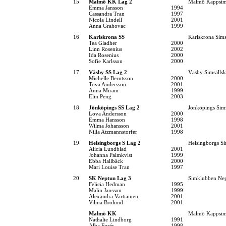
15
Malmö KK Lag 2
Malmö Kappsim
Emma Jansson
1994
Cassandra Tran
1997
Nicola Lindell
2001
Anna Grahovac
1999
16
Karlskrona SS
Karlskrona Sims
Tea Gladher
2000
Linn Rosenius
2002
Ida Rosenius
2000
Sofie Karlsson
2000
17
Väsby SS Lag 2
Väsby Simsälls
Michelle Berntsson
2000
Tova Andersson
2001
Anna Miram
1999
Elin Peng
2003
18
Jönköpings SS Lag 2
Jönköpings Sim
Lova Andersson
2000
Emma Hansson
1998
Wilma Johansson
2001
Nilla Atzmannstorfer
1998
19
Helsingborgs S Lag 2
Helsingborgs Si
Alicia Lundblad
2001
Johanna Palmkvist
1999
Ebba Hallbäck
2000
Mari Louise Tran
1997
20
SK Neptun Lag 3
Simklubben Ne
Felicia Hedman
1995
Malin Jansson
1999
Alexandra Vartiainen
2001
Vilma Brolund
2001
Malmö KK
Malmö Kappsim
Nathalie Lindborg
1991
Alba Forés
1998