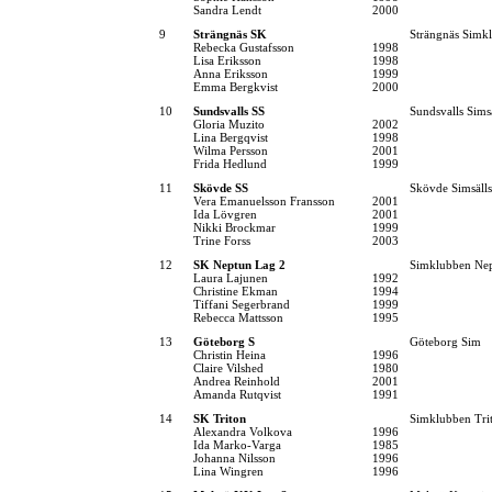
Sandra Lendt
2000
9
Strängnäs SK
Strängnäs Simk
Rebecka Gustafsson
1998
Lisa Eriksson
1998
Anna Eriksson
1999
Emma Bergkvist
2000
10
Sundsvalls SS
Sundsvalls Sims
Gloria Muzito
2002
Lina Bergqvist
1998
Wilma Persson
2001
Frida Hedlund
1999
11
Skövde SS
Skövde Simsäll
Vera Emanuelsson Fransson
2001
Ida Lövgren
2001
Nikki Brockmar
1999
Trine Forss
2003
12
SK Neptun Lag 2
Simklubben Ne
Laura Lajunen
1992
Christine Ekman
1994
Tiffani Segerbrand
1999
Rebecca Mattsson
1995
13
Göteborg S
Göteborg Sim
Christin Heina
1996
Claire Vilshed
1980
Andrea Reinhold
2001
Amanda Rutqvist
1991
14
SK Triton
Simklubben Tri
Alexandra Volkova
1996
Ida Marko-Varga
1985
Johanna Nilsson
1996
Lina Wingren
1996