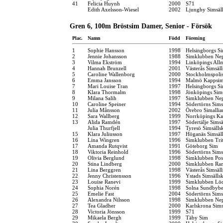
41
Felicia Huynh
2000
S71
Edith Axelsson-Wiesel
2002
Ljungby Simsäl
Gren 6, 100m Bröstsim Damer, Senior - Försök
Plac.
Namn
Född
Förening
1
Sophie Hansson
1998
Helsingborgs Si
2
Jennie Johansson
1988
Simklubben Ne
3
Vilma Ekström
1994
Linköpings All
4
Hannah Brunzell
2001
Västerås Simsäl
5
Caroline Wallenborg
2000
Stockholmspolis
6
Emma Jansson
1994
Malmö Kappsim
7
Mari Louise Tran
1997
Helsingborgs Si
8
Klara Thormalm
1998
Jönköpings Sim
9
Milana Salih
1997
Simklubben Ne
10
Caroline Speiner
1994
Södertörns Sims
11
Julia Månsson
2002
Örebro Simallia
12
Sara Wallberg
1999
Norrköpings Ka
13
Alida Ramdén
1997
Södertälje Simsä
Julia Thurfjell
1994
Tyresö Simsälls
15
Klara Juliusson
1997
Höganäs Simsäl
16
Lina Wingren
1996
Simklubben Tri
17
Amanda Rutqvist
1991
Göteborg Sim
18
Viktoria Reinhold
1996
Södertörns Sims
19
Olivia Berglund
1998
Simklubben Pos
20
Stina Lindberg
2000
Simklubben Ra
21
Lina Berggren
1998
Västerås Simsäl
22
Jenny Christensson
1996
Ystads Simsälls
23
Louise Ranevi
1999
Simklubben Lö
24
Sophia Norén
1998
Solna Sundbybe
25
Emelie Fast
2004
Södertörns Sims
26
Alexandra Nilsson
1998
Simklubben Ne
27
Tea Gladher
2000
Karlskrona Sims
28
Victoria Jönsson
1999
S71
29
Mikaela Bergh
1999
Täby Sim