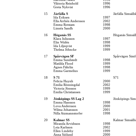
Viktoria Reinhold
1996
Greta Nykvist
1996
15
Järfälla S
Järfälla Simsäll
Ida Eriksen
1997
Ella Arrhén Andersson
2002
Emma Rotstam
1998
Linnéa Sandh
2000
16
Höganäs SS
Höganäs Simsäl
Klara Juliusson
1997
Elin Widén
1998
Ida Liljeqvist
1999
Thelma Jöhncke
1999
17
Spårvägen SF
Spårvägen Simf
Emma Sundstedt
1998
Matilda Flood
1999
Agnes Fährlin
1998
Emma Garmelius
1999
18
S 71
S71
Felicia Huynh
2000
Emilia Rönningdal
2002
Victoria Jönsson
1999
Emilia Christiansen
1999
19
Jönköpings SS Lag 2
Jönköpings Sim
Emma Hansson
1998
Lova Andersson
2000
Wilma Johansson
2001
Nilla Atzmannstorfer
1998
20
Kalmar SS
Kalmar Simsäll
Miranda Arvidsson
1998
Leia Karlsson
2002
Ellen Lindeby
1999
Anna Sjölund
2000