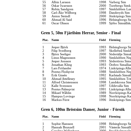
55
Albin Larsson
1998
Varberg Sim
56
Oskar Iwarsson
2000
Turebergs Simk
57
Robin Sandgren
1997
Simklubben La
58
Carl-Åke Willberg
1998
Danderyds Sim
59
Anton Steindl
2000
Jönköpings Sim
60
Ahmad Al Said
1996
Helsingborgs Si
61
Oscar Olsson
1999
Sjöbo Simsällsk
Gren 5, 50m Fjärilsim Herrar, Senior - Final
Plac.
Namn
Född
Förening
1
Jesper Björk
1993
Helsingborgs Si
2
Filip Svedberg
1997
Skellefteå Simk
3
Björn Seeliger
2000
Södertälje Simsä
4
Linus Magnusson
1990
Simklubben Ne
5
Jesper Jonsson
1993
Södertörns Sims
6
Jonathan Kling
1993
Örebro Simallia
7
Lars Frölander
1974
Linköpings All
8
Pontus Flodqvist
1988
Simklubben Ne
9
Erik Gissén
1992
Karlstads Simsä
10
Ahmad Attellesey
1995
Simklubben Tri
11
Alfred Christensson
1998
Landskrona Sim
12
Kalle Svensson
1997
Uddevalla Sim
13
Pontus Palmqvist
1991
Linköpings All
14
Mikael Wåhlin
1989
Norrköpings Ka
15
Hampus Lovinge
1998
Norrköpings Ka
16
Markus Fürst
1996
Jönköpings Sim
Gren 6, 100m Bröstsim Damer, Junior - Försök
Plac.
Namn
Född
Förening
1
Sophie Hansson
1998
Helsingborgs Si
2
Hannah Brunzell
2001
Västerås Simsäl
3
Caroline Wallenborg
2000
Stockholmspolis