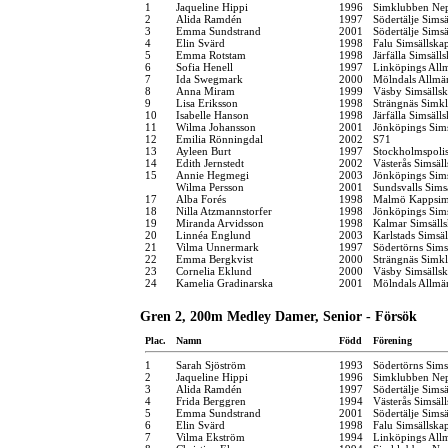
1
Jaqueline Hippi
1996
Simklubben Ne
2
Alida Ramdén
1997
Södertälje Simsä
3
Emma Sundstrand
2001
Södertälje Simsä
4
Elin Svärd
1998
Falu Simsällska
5
Emma Rotstam
1998
Järfälla Simsäll
6
Sofia Henell
1997
Linköpings All
7
Ida Swegmark
2000
Mölndals Allmä
8
Anna Miram
1999
Väsby Simsälls
9
Lisa Eriksson
1998
Strängnäs Simk
10
Isabelle Hanson
1998
Järfälla Simsäll
11
Wilma Johansson
2001
Jönköpings Sim
12
Emilia Rönningdal
2002
S71
13
Ayleen Burt
1997
Stockholmspolis
14
Edith Jernstedt
2002
Västerås Simsäl
15
Annie Hegmegi
2003
Jönköpings Sim
Wilma Persson
2001
Sundsvalls Sims
17
Alba Forés
1998
Malmö Kappsim
18
Nilla Atzmannstorfer
1998
Jönköpings Sim
19
Miranda Arvidsson
1998
Kalmar Simsäll
20
Linnéa Englund
2003
Karlstads Simsä
21
Vilma Unnermark
1997
Södertörns Sims
22
Emma Bergkvist
2000
Strängnäs Simk
23
Cornelia Eklund
2000
Väsby Simsälls
24
Kamelia Gradinarska
2001
Mölndals Allmä
Gren 2, 200m Medley Damer, Senior - Försök
Plac.
Namn
Född
Förening
1
Sarah Sjöström
1993
Södertörns Sims
2
Jaqueline Hippi
1996
Simklubben Ne
3
Alida Ramdén
1997
Södertälje Simsä
4
Frida Berggren
1994
Västerås Simsäl
5
Emma Sundstrand
2001
Södertälje Simsä
6
Elin Svärd
1998
Falu Simsällska
7
Vilma Ekström
1994
Linköpings All