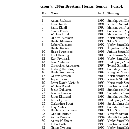
Gren 7, 200m Bröstsim Herrar, Senior - Försök
Plac.
Namn
Född
Förening
1
Adam Paulsson
1995
Simklubben Elf
2
Linus Kanth
1991
Västerås Simsäl
3
Patric Ridell
1993
Simklubben Ne
4
Simon Frank
1990
Simklubben Ne
5
William Lulek
1998
Simklubben Ne
6
Olle Williamsson
1998
Helsingborgs Si
7
Daniel Räisänen
1999
Täby Sim
8
Robert Palosaari
1992
Väsby Simsälls
9
Daniel Kertes
1999
Ängelholms Sim
10
Hugo Swanepoel
1998
Järfälla Simsäll
11
Emil Hassling
2000
Landskrona Sim
12
Karl Frylmark
1999
Väsby Simsälls
13
Tom Andersson
1998
Linköpings All
14
Christoffer Andersson
1994
Tyresö Simsälls
15
Ludwig Hareskog
1998
Södertälje Simsä
16
Daniel Andersson
1997
Kungälvs Simsä
17
Gustav Persson
2000
Helsingborgs Si
18
Jesper Eklund
1998
Västerås Simsäl
19
Petter Norén Vosfeldt
1999
Härnösands Sim
20
William Brand
1998
Eskilstuna Simk
21
Johan Dahlgren
1986
Simklubben Ne
22
Pontus Jonsson
2000
Södertörns Sims
23
Julius Ekstrand
1998
Simklubben Pos
24
Petter Cyrén
1996
Linköpings All
25
Carlandrea Puoti
1999
Stockholmspolis
26
Filip Antlöv
1998
Södertörns Sims
27
David Kruthammar
1997
Täby Sim
28
Gijs Dijkhuizen
2000
Västerås Simsäl
29
Anton Persson
1994
Malmö Kappsim
30
Anton Widholm
1999
Väsby Simsälls
31
Eldin Kadic
1999
Eskilstuna Simk
32
Niklas Nyblom
1999
Väsby Simsälls