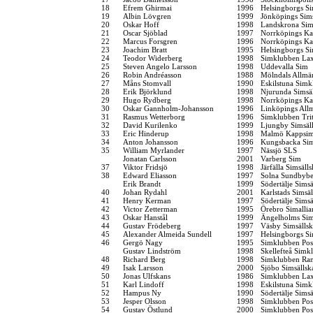
18
Efrem Ghirmai
1996
Helsingborgs Si
19
Albin Lövgren
1999
Jönköpings Sim
20
Oskar Hoff
1998
Landskrona Sim
21
Oscar Sjöblad
1997
Norrköpings Ka
22
Marcus Forsgren
1996
Norrköpings Ka
23
Joachim Bratt
1995
Helsingborgs Si
24
Teodor Widerberg
1998
Simklubben La
25
Steven Angelo Larsson
1998
Uddevalla Sim
26
Robin Andréasson
1988
Mölndals Allmä
27
Måns Stomvall
1990
Eskilstuna Simk
28
Erik Björklund
1998
Njurunda Simsä
29
Hugo Rydberg
1998
Norrköpings Ka
30
Oskar Gannholm-Johansson
1996
Linköpings All
31
Rasmus Wetterborg
1996
Simklubben Tri
32
David Kurilenko
1999
Ljungby Simsäl
33
Eric Hinderup
1998
Malmö Kappsim
34
Anton Johansson
1996
Kungsbacka Sim
35
William Myrlander
1997
Nässjö SLS
Jonatan Carlsson
2001
Varberg Sim
37
Viktor Fridsjö
1998
Järfälla Simsäll
38
Edward Eliasson
1997
Solna Sundbybe
Erik Brandt
1999
Södertälje Simsä
40
Johan Rydahl
2001
Karlstads Simsä
41
Henry Kerman
1997
Södertälje Simsä
42
Victor Zetterman
1995
Örebro Simallia
43
Oskar Hanstål
1999
Ängelholms Sim
44
Gustav Frödeberg
1997
Väsby Simsälls
45
Alexander Almeida Sundell
1997
Helsingborgs Si
46
Gergö Nagy
1995
Simklubben Pos
Gustav Lindström
1998
Skellefteå Simk
48
Richard Berg
1998
Simklubben Ra
49
Isak Larsson
2000
Sjöbo Simsällsk
50
Jonas Ulfskans
1986
Simklubben La
51
Karl Lindoff
1998
Eskilstuna Simk
52
Hampus Ny
1990
Södertälje Simsä
53
Jesper Olsson
1998
Simklubben Pos
54
Gustav Östlund
2000
Simklubben Pos