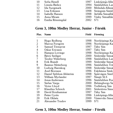
10
Sofia Henell
1997
Linköpings All
11
Linnéa Bielicz
1994
Simklubben La
12
Ida Swegmark
2000
Mölndals Allmä
13
Lisa Eriksson
1998
Strängnäs Simk
14
Isabelle Hanson
1998
Järfälla Simsäll
15
Anna Miram
1999
Väsby Simsälls
16
Emilia Rönningdal
2002
S71
Gren 3, 100m Medley Herrar, Junior - Försök
Plac.
Namn
Född
Förening
1
Hugo Rydberg
1998
Norrköpings Ka
2
Marcus Forsgren
1996
Norrköpings Ka
3
Samuel Törnqvist
1997
Täby Sim
4
Oskar Ericsson
1997
Täby Sim
5
Hampus Lovinge
1998
Norrköpings Ka
6
Björn Seeliger
2000
Södertälje Simsä
7
Teodor Widerberg
1998
Simklubben La
8
Erik Brandt
1999
Södertälje Simsä
9
Rasmus Wetterborg
1996
Simklubben Tri
10
Ludwig Hareskog
1998
Södertälje Simsä
11
Axel Brorsson
1996
Eskilstuna Simk
12
Daniel Sjöblom Ahlström
1998
Spårvägen Simf
13
William Myrlander
1997
Nässjö SLS
14
Jonas Andersson
1996
Simklubben Pos
15
Stefan Varga
2000
Helsingborgs Si
16
Victor Lloyd
1996
Trelleborg Sim
17
Klaudius Schreck
2001
Södertörns Sims
18
David Kruthammar
1997
Täby Sim
19
Petter Cyrén
1996
Linköpings All
20
Erik Ohlsén
2000
Västerviks Sims
21
Alexander Trudov
1999
S71
Gren 3, 100m Medley Herrar, Senior - Försök