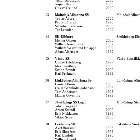
Victor Bergstrand
2000
Jesper Olsson
1998
Gustav Östlund
2000
13
Mölndals Allmänna SS
Mölndals Allmä
Tobias Åberg
2000
Patrik Löfgren
1996
Sebastian Petersson
2000
Tor Leander
1999
14
SK Elfsborg
Simklubben Elf
Melker Olsson
2000
William Reinholdsson
1997
William Westerlund Holappa
1999
Adam Albringer
1999
15
Väsby SS
Väsby Simsälls
Gustav Frödeberg
1997
Max Sundberg
1999
Simon Brandt
2000
Karl Frylmark
1999
16
Linköpings Allmänna SS
Linköpings All
Daniel Olsson
1996
Oskar Gannholm-Johansson
1996
Tom Andersson
1998
Mattias Grynning
1999
17
Jönköpings SS Lag 3
Jönköpings Sim
Johan Bergwall
1999
Anton Steindl
2000
Erik Nicklasson
1998
Viktor Svan
2000
18
Eskilstuna SK
Eskilstuna Simk
Axel Brorsson
1996
Erik Skogfors
1996
Karl Lindoff
1998
William Brand
1998