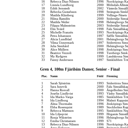
16
Rebecca Diaz-Nilsson
1996
Norrköpings Ka
17
Linnéa Lundborg
2000
Mölndals Allmä
18
Edith Jernstedt
2002
Västerås Simsäl
19
Rebecka Gustafsson
1998
Strängnäs Simk
20
Matilda Klintberg
1999
Vellinge-Näsets
21
Hilma Ramdén
2000
Södertälje Simsä
22
Matilda Weiler
1998
Helsingborgs Si
23
Filippa Malmström
2003
Södertälje Simsä
24
Elin Svärd
1998
Falu Simsällska
25
Michelle Franzén
1993
Norrköpings Ka
26
Petra Johansson
1997
Säffle Simsällsk
27
Alicia Lundblad
2001
Helsingborgs Si
28
Vilma Unnermark
1997
Södertörns Sims
29
Julia Stenhård
2000
Helsingborgs Si
30
Alice Müllern
1998
Jönköpings Sim
31
Beatrice Vezzoli
1998
Turebergs Simk
32
My Rydgren
1999
Landskrona Sim
33
Fanny Andersson
1997
Simklubben Tri
Gren 4, 100m Fjärilsim Damer, Senior - Final
Plac.
Namn
Född
Förening
1
Sarah Sjöström
1993
Södertörns Sims
2
Sara Junevik
2000
Falu Simsällska
3
Hanna Rosvall
2000
Ängelholms Sim
4
Josefin Lindkvist
1993
Väsby Simsälls
5
Ida Marko-Varga
1985
Simklubben Tri
6
Ida Lindborg
1994
Malmö Kappsim
7
Alma Thormalm
1996
Jönköpings Sim
8
Ebba Rosenquist
1989
Stockholms Kap
9
Rebecca Mattsson
1995
Simklubben Ne
10
Ida Liljeqvist
1999
Höganäs Simsäl
11
Ronja Wikström
1996
Helsingborgs Si
12
Emilia Christiansen
1999
S71
13
Rebecca Diaz-Nilsson
1996
Norrköpings Ka
14
Anna Eriksson
1999
Strängnäs Simk