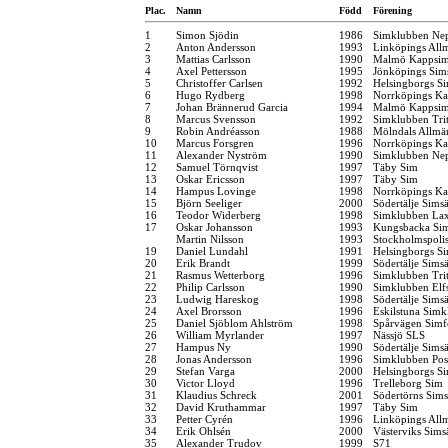
Plac.
Namn
Född
Förening
1
Simon Sjödin
1986
Simklubben Ne
2
Anton Andersson
1993
Linköpings All
3
Mattias Carlsson
1990
Malmö Kappsim
4
Axel Pettersson
1995
Jönköpings Sim
5
Christoffer Carlsen
1992
Helsingborgs Si
6
Hugo Rydberg
1998
Norrköpings Ka
7
Johan Brännerud Garcia
1994
Malmö Kappsim
8
Marcus Svensson
1992
Simklubben Tri
9
Robin Andréasson
1988
Mölndals Allmä
10
Marcus Forsgren
1996
Norrköpings Ka
11
Alexander Nyström
1990
Simklubben Ne
12
Samuel Törnqvist
1997
Täby Sim
13
Oskar Ericsson
1997
Täby Sim
14
Hampus Lovinge
1998
Norrköpings Ka
15
Björn Seeliger
2000
Södertälje Simsä
16
Teodor Widerberg
1998
Simklubben La
17
Oskar Johansson
1993
Kungsbacka Sim
Martin Nilsson
1993
Stockholmspolis
19
Daniel Lundahl
1991
Helsingborgs Si
20
Erik Brandt
1999
Södertälje Simsä
21
Rasmus Wetterborg
1996
Simklubben Tri
22
Philip Carlsson
1990
Simklubben Elf
23
Ludwig Hareskog
1998
Södertälje Simsä
24
Axel Brorsson
1996
Eskilstuna Simk
25
Daniel Sjöblom Ahlström
1998
Spårvägen Simf
26
William Myrlander
1997
Nässjö SLS
27
Hampus Ny
1990
Södertälje Simsä
28
Jonas Andersson
1996
Simklubben Pos
29
Stefan Varga
2000
Helsingborgs Si
30
Victor Lloyd
1996
Trelleborg Sim
31
Klaudius Schreck
2001
Södertörns Sims
32
David Kruthammar
1997
Täby Sim
33
Petter Cyrén
1996
Linköpings All
34
Erik Ohlsén
2000
Västerviks Sims
35
Alexander Trudov
1999
S71