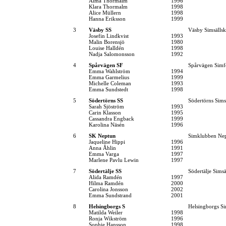
Alma Thormalm
1996
Klara Thormalm
1998
Alice Müllern
1998
Hanna Eriksson
1999
3
Väsby SS
Väsby Simsälls
Josefin Lindkvist
1993
Malin Borensjö
1980
Louise Halldén
1998
Nadja Salomonsson
1992
4
Spårvägen SF
Spårvägen Simf
Emma Wahlström
1994
Emma Garmelius
1999
Michelle Coleman
1993
Emma Sundstedt
1998
5
Södertörns SS
Södertörns Sims
Sarah Sjöström
1993
Carin Klasson
1995
Cassandra Engback
1999
Karolina Näsén
1996
6
SK Neptun
Simklubben Ne
Jaqueline Hippi
1996
Anna Åhlin
1991
Emma Varga
1997
Marlene Pavlu Lewin
1997
7
Södertälje SS
Södertälje Simsä
Alida Ramdén
1997
Hilma Ramdén
2000
Carolina Jonsson
2002
Emma Sundstrand
2001
8
Helsingborgs S
Helsingborgs Si
Matilda Weiler
1998
Ronja Wikström
1996
Sophie Hansson
1998