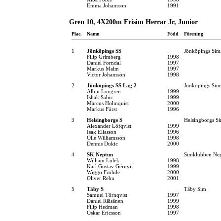
Emma Johansson
1991
Gren 10, 4X200m Frisim Herrar Jr, Junior
Plac.
Namn
Född
Förening
1
Jönköpings SS
Jönköpings Sim
Filip Grimberg
1998
Daniel Forndal
1997
Markus Malm
1997
Victor Johansson
1998
2
Jönköpings SS Lag 2
Jönköpings Sim
Albin Lövgren
1999
Ishak Sabic
1999
Marcus Holmquist
2000
Markus Fürst
1996
3
Helsingborgs S
Helsingborgs Si
Alexander Löfqvist
1999
Isak Eliasson
1996
Olle Williamsson
1998
Dennis Dukic
2000
4
SK Neptun
Simklubben Ne
William Lulek
1998
Karl Gustav Gérnyi
1999
Wiggo Frohde
2000
Oliver Rehn
2001
5
Täby S
Täby Sim
Samuel Törnqvist
1997
Daniel Räisänen
1999
Filip Hedman
1998
Oskar Ericsson
1997