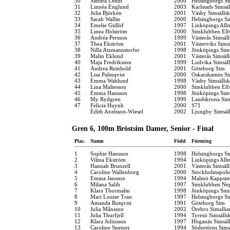
30
Sandra Lendt
2000
Helsingborgs Si
31
Linnéa Englund
2003
Karlstads Simsä
32
Julia Björkén
2001
Väsby Simsälls
33
Sarah Wallin
2000
Helsingborgs Si
34
Emelie Gidlöf
1997
Linköpings All
35
Linea Holström
2000
Simklubben Elf
36
Andréa Persson
1999
Västerås Simsäl
37
Thea Ekström
2001
Västerviks Sims
38
Nilla Atzmannstorfer
1998
Jönköpings Sim
39
Malin Eklund
2001
Västerås Simsäl
40
Maja Fredriksson
1999
Ludvika Simsäl
41
Andrea Reinhold
2001
Göteborg Sim
42
Lisa Palmqvist
2000
Oskarshamns Si
43
Emma Wahlund
1998
Väsby Simsälls
44
Lina Maltesson
2000
Simklubben Elf
45
Emma Hansson
1998
Jönköpings Sim
46
My Rydgren
1999
Landskrona Sim
47
Felicia Huynh
2000
S71
Edith Axelsson-Wiesel
2002
Ljungby Simsäl
Gren 6, 100m Bröstsim Damer, Senior - Final
Plac.
Namn
Född
Förening
1
Sophie Hansson
1998
Helsingborgs Si
2
Vilma Ekström
1994
Linköpings All
3
Hannah Brunzell
2001
Västerås Simsäl
4
Caroline Wallenborg
2000
Stockholmspolis
5
Emma Jansson
1994
Malmö Kappsim
6
Milana Salih
1997
Simklubben Ne
7
Klara Thormalm
1998
Jönköpings Sim
8
Mari Louise Tran
1997
Helsingborgs Si
9
Amanda Rutqvist
1991
Göteborg Sim
10
Julia Månsson
2002
Örebro Simallia
11
Julia Thurfjell
1994
Tyresö Simsälls
12
Klara Juliusson
1997
Höganäs Simsäl
13
Caroline Speiner
1994
Södertörns Sims