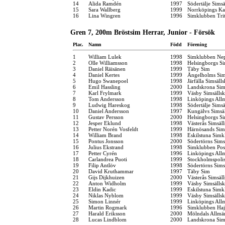
14
Alida Ramdén
1997
Södertälje Simsä
15
Sara Wallberg
1999
Norrköpings Ka
16
Lina Wingren
1996
Simklubben Tri
Gren 7, 200m Bröstsim Herrar, Junior - Försök
Plac.
Namn
Född
Förening
1
William Lulek
1998
Simklubben Ne
2
Olle Williamsson
1998
Helsingborgs Si
3
Daniel Räisänen
1999
Täby Sim
4
Daniel Kertes
1999
Ängelholms Sim
5
Hugo Swanepoel
1998
Järfälla Simsäll
6
Emil Hassling
2000
Landskrona Sim
7
Karl Frylmark
1999
Väsby Simsälls
8
Tom Andersson
1998
Linköpings All
9
Ludwig Hareskog
1998
Södertälje Simsä
10
Daniel Andersson
1997
Kungälvs Simsä
11
Gustav Persson
2000
Helsingborgs Si
12
Jesper Eklund
1998
Västerås Simsäl
13
Petter Norén Vosfeldt
1999
Härnösands Sim
14
William Brand
1998
Eskilstuna Simk
15
Pontus Jonsson
2000
Södertörns Sims
16
Julius Ekstrand
1998
Simklubben Pos
17
Petter Cyrén
1996
Linköpings All
18
Carlandrea Puoti
1999
Stockholmspolis
19
Filip Antlöv
1998
Södertörns Sims
20
David Kruthammar
1997
Täby Sim
21
Gijs Dijkhuizen
2000
Västerås Simsäl
22
Anton Widholm
1999
Väsby Simsälls
23
Eldin Kadic
1999
Eskilstuna Simk
24
Niklas Nyblom
1999
Väsby Simsälls
25
Simon Linnér
1999
Linköpings All
26
Martin Rogmark
1996
Simklubben Ha
27
Harald Eriksson
2000
Mölndals Allmä
28
Lucas Lindblom
2000
Landskrona Sim