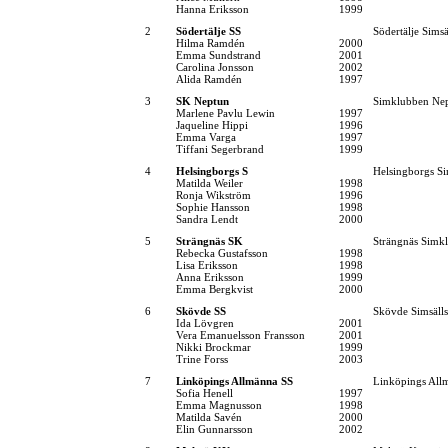
Hanna Eriksson
1999
2
Södertälje SS
Södertälje Simsä
Hilma Ramdén
2000
Emma Sundstrand
2001
Carolina Jonsson
2002
Alida Ramdén
1997
3
SK Neptun
Simklubben Ne
Marlene Pavlu Lewin
1997
Jaqueline Hippi
1996
Emma Varga
1997
Tiffani Segerbrand
1999
4
Helsingborgs S
Helsingborgs Si
Matilda Weiler
1998
Ronja Wikström
1996
Sophie Hansson
1998
Sandra Lendt
2000
5
Strängnäs SK
Strängnäs Simk
Rebecka Gustafsson
1998
Lisa Eriksson
1998
Anna Eriksson
1999
Emma Bergkvist
2000
6
Skövde SS
Skövde Simsäll
Ida Lövgren
2001
Vera Emanuelsson Fransson
2001
Nikki Brockmar
1999
Trine Forss
2003
7
Linköpings Allmänna SS
Linköpings All
Sofia Henell
1997
Emma Magnusson
1998
Matilda Savén
2000
Elin Gunnarsson
2002