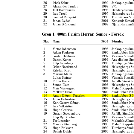
26
Ishak Sabic
1999
Jönköpings Sim
27
Alexander Trudov
1999
S71
28
Joel Hambraeus
1998
Danderyds Sim
29
Isac Troell
1997
Helsingborgs Si
30
Samuel Rudqvist
1999
Trollhättans Sim
31
Johan Rydahl
2001
Karlstads Simsä
32
Johan Björklund
1999
Njurunda Simsä
Gren 1, 400m Frisim Herrar, Senior - Försök
Plac.
Namn
Född
Förening
1
Victor Johansson
1998
Jönköpings Sim
2
Adam Paulsson
1995
Simklubben Elf
3
Gustaf Dahlman
1997
Västerås Simsäl
4
Daniel Kertes
1999
Ängelholms Sim
5
Filip Grimberg
1998
Jönköpings Sim
6
Oskar Nordstrand
1991
Helsingborgs Si
7
Kristian Kron
1992
Helsingborgs Si
8
Markus Malm
1997
Jönköpings Sim
Lukas Steiner
1998
Västerås Simsäl
10
Robin Hanson
2001
Järfälla Simsäll
11
Simon Plato
1993
Helsingborgs Si
12
Mats Westergren
1994
Malmö Kappsim
13
Melker Olsson
2000
Simklubben Elf
14
Anton Björck-Teuscher
1993
Simklubben S 0
15
Jonas Holmström
1992
Helsingborgs Si
16
Karl Gustav Gérnyi
1999
Simklubben Ne
17
Isak Wikström
1999
Helsingborgs Si
18
Hugo Cedervall
1997
Simklubben Pos
19
Gustav Swedenborg
1998
Järfälla Simsäll
Filip Björkholm
1998
Västerås Simsäl
21
Tor Leander
1999
Mölndals Allmä
22
Marcus Kindberg
1993
Malmö Kappsim
23
Hugo Eriksson
1999
Turebergs Simk
24
Dennis Dukic
2000
Helsingborgs Si