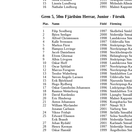
15
Linnéa Lundborg
2000
Mölndals Allmä
16
Nathalie Lindborg
1991
Malmö Kappsim
Gren 5, 50m Fjärilsim Herrar, Junior - Försök
Plac.
Namn
Född
Förening
1
Filip Svedberg
1997
Skellefteå Simk
2
Björn Seeliger
2000
Södertälje Simsä
3
Alfred Christensson
1998
Landskrona Sim
4
Kalle Svensson
1997
Uddevalla Sim
5
Markus Fürst
1996
Jönköpings Sim
6
Hampus Lovinge
1998
Norrköpings Ka
7
Jacob Danielsson
1998
Stockholmspolis
8
Efrem Ghirmai
1996
Helsingborgs Si
9
Albin Lövgren
1999
Jönköpings Sim
10
Oskar Hoff
1998
Landskrona Sim
11
Oscar Sjöblad
1997
Norrköpings Ka
12
Marcus Forsgren
1996
Norrköpings Ka
13
Teodor Widerberg
1998
Simklubben La
14
Steven Angelo Larsson
1998
Uddevalla Sim
15
Erik Björklund
1998
Njurunda Simsä
16
Hugo Rydberg
1998
Norrköpings Ka
17
Oskar Gannholm-Johansson
1996
Linköpings All
18
Rasmus Wetterborg
1996
Simklubben Tri
19
David Kurilenko
1999
Ljungby Simsäl
20
Eric Hinderup
1998
Malmö Kappsim
21
Anton Johansson
1996
Kungsbacka Sim
22
William Myrlander
1997
Nässjö SLS
Jonatan Carlsson
2001
Varberg Sim
24
Viktor Fridsjö
1998
Järfälla Simsäll
25
Edward Eliasson
1997
Solna Sundbybe
Erik Brandt
1999
Södertälje Simsä
27
Johan Rydahl
2001
Karlstads Simsä
28
Henry Kerman
1997
Södertälje Simsä
29
Oskar Hanstål
1999
Ängelholms Sim