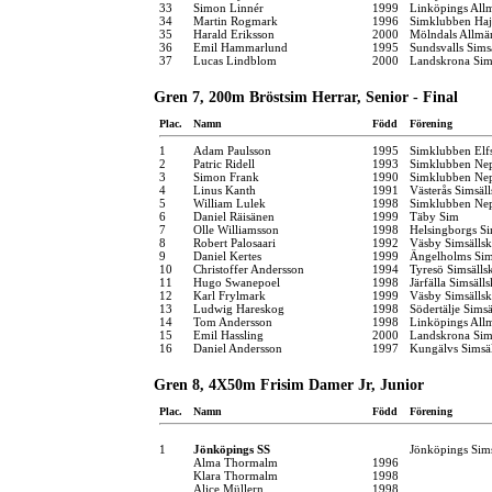
33
Simon Linnér
1999
Linköpings All
34
Martin Rogmark
1996
Simklubben Ha
35
Harald Eriksson
2000
Mölndals Allmä
36
Emil Hammarlund
1995
Sundsvalls Sims
37
Lucas Lindblom
2000
Landskrona Sim
Gren 7, 200m Bröstsim Herrar, Senior - Final
Plac.
Namn
Född
Förening
1
Adam Paulsson
1995
Simklubben Elf
2
Patric Ridell
1993
Simklubben Ne
3
Simon Frank
1990
Simklubben Ne
4
Linus Kanth
1991
Västerås Simsäl
5
William Lulek
1998
Simklubben Ne
6
Daniel Räisänen
1999
Täby Sim
7
Olle Williamsson
1998
Helsingborgs Si
8
Robert Palosaari
1992
Väsby Simsälls
9
Daniel Kertes
1999
Ängelholms Sim
10
Christoffer Andersson
1994
Tyresö Simsälls
11
Hugo Swanepoel
1998
Järfälla Simsäll
12
Karl Frylmark
1999
Väsby Simsälls
13
Ludwig Hareskog
1998
Södertälje Simsä
14
Tom Andersson
1998
Linköpings All
15
Emil Hassling
2000
Landskrona Sim
16
Daniel Andersson
1997
Kungälvs Simsä
Gren 8, 4X50m Frisim Damer Jr, Junior
Plac.
Namn
Född
Förening
1
Jönköpings SS
Jönköpings Sim
Alma Thormalm
1996
Klara Thormalm
1998
Alice Müllern
1998