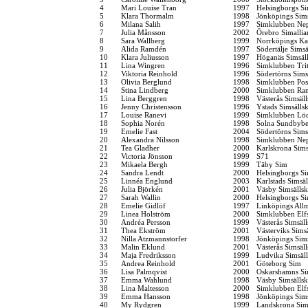
4
Mari Louise Tran
1997
Helsingborgs Si
5
Klara Thormalm
1998
Jönköpings Sim
6
Milana Salih
1997
Simklubben Ne
7
Julia Månsson
2002
Örebro Simallia
8
Sara Wallberg
1999
Norrköpings Ka
9
Alida Ramdén
1997
Södertälje Simsä
10
Klara Juliusson
1997
Höganäs Simsäl
11
Lina Wingren
1996
Simklubben Tri
12
Viktoria Reinhold
1996
Södertörns Sims
13
Olivia Berglund
1998
Simklubben Pos
14
Stina Lindberg
2000
Simklubben Ra
15
Lina Berggren
1998
Västerås Simsäl
16
Jenny Christensson
1996
Ystads Simsälls
17
Louise Ranevi
1999
Simklubben Lö
18
Sophia Norén
1998
Solna Sundbybe
19
Emelie Fast
2004
Södertörns Sims
20
Alexandra Nilsson
1998
Simklubben Ne
21
Tea Gladher
2000
Karlskrona Sims
22
Victoria Jönsson
1999
S71
23
Mikaela Bergh
1999
Täby Sim
24
Sandra Lendt
2000
Helsingborgs Si
25
Linnéa Englund
2003
Karlstads Simsä
26
Julia Björkén
2001
Väsby Simsälls
27
Sarah Wallin
2000
Helsingborgs Si
28
Emelie Gidlöf
1997
Linköpings All
29
Linea Holström
2000
Simklubben Elf
30
Andréa Persson
1999
Västerås Simsäl
31
Thea Ekström
2001
Västerviks Sims
32
Nilla Atzmannstorfer
1998
Jönköpings Sim
33
Malin Eklund
2001
Västerås Simsäl
34
Maja Fredriksson
1999
Ludvika Simsäl
35
Andrea Reinhold
2001
Göteborg Sim
36
Lisa Palmqvist
2000
Oskarshamns Si
37
Emma Wahlund
1998
Väsby Simsälls
38
Lina Maltesson
2000
Simklubben Elf
39
Emma Hansson
1998
Jönköpings Sim
40
My Rydgren
1999
Landskrona Sim