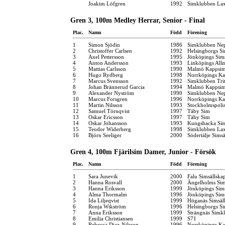
Joakim Löfgren
1992
Simklubben La
Gren 3, 100m Medley Herrar, Senior - Final
Plac.
Namn
Född
Förening
1
Simon Sjödin
1986
Simklubben Ne
2
Christoffer Carlsen
1992
Helsingborgs Si
3
Axel Pettersson
1995
Jönköpings Sim
4
Anton Andersson
1993
Linköpings All
5
Mattias Carlsson
1990
Malmö Kappsim
6
Hugo Rydberg
1998
Norrköpings Ka
7
Marcus Svensson
1992
Simklubben Tri
8
Johan Brännerud Garcia
1994
Malmö Kappsim
9
Alexander Nyström
1990
Simklubben Ne
10
Marcus Forsgren
1996
Norrköpings Ka
11
Martin Nilsson
1993
Stockholmspolis
12
Samuel Törnqvist
1997
Täby Sim
13
Oskar Ericsson
1997
Täby Sim
14
Oskar Johansson
1993
Kungsbacka Sim
15
Teodor Widerberg
1998
Simklubben La
16
Björn Seeliger
2000
Södertälje Simsä
Gren 4, 100m Fjärilsim Damer, Junior - Försök
Plac.
Namn
Född
Förening
1
Sara Junevik
2000
Falu Simsällska
2
Hanna Rosvall
2000
Ängelholms Sim
3
Hanna Eriksson
1999
Jönköpings Sim
4
Alma Thormalm
1996
Jönköpings Sim
5
Ida Liljeqvist
1999
Höganäs Simsäl
6
Ronja Wikström
1996
Helsingborgs Si
7
Anna Eriksson
1999
Strängnäs Simk
8
Emilia Christiansen
1999
S71
9
Rebecca Diaz-Nilsson
1996
Norrköpings Ka