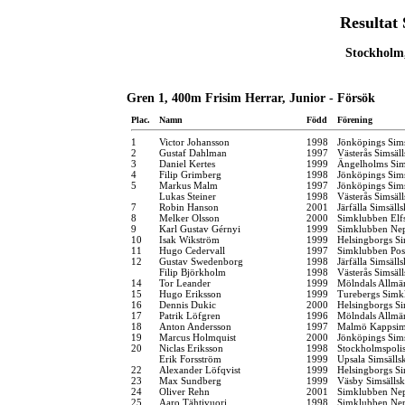
Resultat
Stockholm,
Gren 1, 400m Frisim Herrar, Junior - Försök
Plac.
Namn
Född
Förening
1
Victor Johansson
1998
Jönköpings Sim
2
Gustaf Dahlman
1997
Västerås Simsäl
3
Daniel Kertes
1999
Ängelholms Sim
4
Filip Grimberg
1998
Jönköpings Sim
5
Markus Malm
1997
Jönköpings Sim
Lukas Steiner
1998
Västerås Simsäl
7
Robin Hanson
2001
Järfälla Simsäll
8
Melker Olsson
2000
Simklubben Elf
9
Karl Gustav Gérnyi
1999
Simklubben Ne
10
Isak Wikström
1999
Helsingborgs Si
11
Hugo Cedervall
1997
Simklubben Pos
12
Gustav Swedenborg
1998
Järfälla Simsäll
Filip Björkholm
1998
Västerås Simsäl
14
Tor Leander
1999
Mölndals Allmä
15
Hugo Eriksson
1999
Turebergs Simk
16
Dennis Dukic
2000
Helsingborgs Si
17
Patrik Löfgren
1996
Mölndals Allmä
18
Anton Andersson
1997
Malmö Kappsim
19
Marcus Holmquist
2000
Jönköpings Sim
20
Niclas Eriksson
1998
Stockholmspolis
Erik Forsström
1999
Upsala Simsälls
22
Alexander Löfqvist
1999
Helsingborgs Si
23
Max Sundberg
1999
Väsby Simsälls
24
Oliver Rehn
2001
Simklubben Ne
25
Aaro Tähtivuori
1998
Simklubben Ne