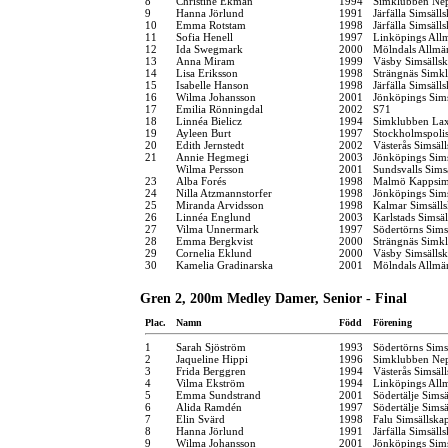
8
Christine Ekman
1994
Simklubben Ne
9
Hanna Jörlund
1991
Järfälla Simsäll
10
Emma Rotstam
1998
Järfälla Simsäll
11
Sofia Henell
1997
Linköpings All
12
Ida Swegmark
2000
Mölndals Allmä
13
Anna Miram
1999
Väsby Simsälls
14
Lisa Eriksson
1998
Strängnäs Simk
15
Isabelle Hanson
1998
Järfälla Simsäll
16
Wilma Johansson
2001
Jönköpings Sim
17
Emilia Rönningdal
2002
S71
18
Linnéa Bielicz
1994
Simklubben La
19
Ayleen Burt
1997
Stockholmspolis
20
Edith Jernstedt
2002
Västerås Simsäl
21
Annie Hegmegi
2003
Jönköpings Sim
Wilma Persson
2001
Sundsvalls Sims
23
Alba Forés
1998
Malmö Kappsim
24
Nilla Atzmannstorfer
1998
Jönköpings Sim
25
Miranda Arvidsson
1998
Kalmar Simsäll
26
Linnéa Englund
2003
Karlstads Simsä
27
Vilma Unnermark
1997
Södertörns Sims
28
Emma Bergkvist
2000
Strängnäs Simk
29
Cornelia Eklund
2000
Väsby Simsälls
30
Kamelia Gradinarska
2001
Mölndals Allmä
Gren 2, 200m Medley Damer, Senior - Final
Plac.
Namn
Född
Förening
1
Sarah Sjöström
1993
Södertörns Sims
2
Jaqueline Hippi
1996
Simklubben Ne
3
Frida Berggren
1994
Västerås Simsäl
4
Vilma Ekström
1994
Linköpings All
5
Emma Sundstrand
2001
Södertälje Simsä
6
Alida Ramdén
1997
Södertälje Simsä
7
Elin Svärd
1998
Falu Simsällska
8
Hanna Jörlund
1991
Järfälla Simsäll
9
Wilma Johansson
2001
Jönköpings Sim