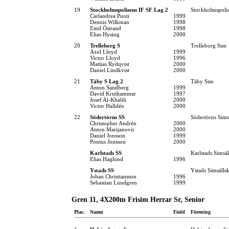
19
Stockholmspolisens IF SF Lag 2
Stockholmspolis
Carlandrea Puoti
1999
Dennis Wilkman
1998
Emil Östrand
1998
Elias Hysing
2000
20
Trelleborg S
Trelleborg Sim
Axel Lloyd
1999
Victor Lloyd
1996
Mattias Rydqvist
2000
Daniel Lindkvist
2000
21
Täby S Lag 2
Täby Sim
Anton Sandberg
1999
David Kruthammar
1997
Josef Al-Khalili
2000
Victor Halldén
2000
22
Södertörns SS
Södertörns Sims
Christopher Andrén
2000
Anton Marijanovic
2000
Daniel Jonsson
1999
Pontus Jonsson
2000
Karlstads SS
Karlstads Simsä
Elias Haglund
1996
Ystads SS
Ystads Simsälls
Johan Christiansson
1996
Sebastian Lundgren
1999
Gren 11, 4X200m Frisim Herrar Sr, Senior
Plac.
Namn
Född
Förening