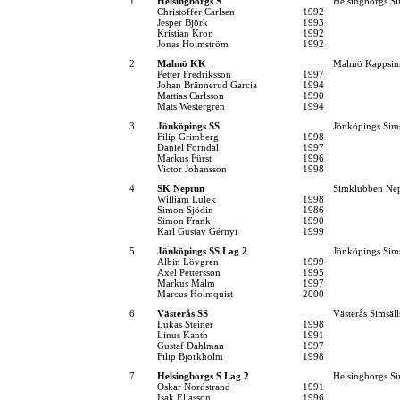
1
Helsingborgs S
Helsingborgs Si
Christoffer Carlsen
1992
Jesper Björk
1993
Kristian Kron
1992
Jonas Holmström
1992
2
Malmö KK
Malmö Kappsim
Petter Fredriksson
1997
Johan Brännerud Garcia
1994
Mattias Carlsson
1990
Mats Westergren
1994
3
Jönköpings SS
Jönköpings Sim
Filip Grimberg
1998
Daniel Forndal
1997
Markus Fürst
1996
Victor Johansson
1998
4
SK Neptun
Simklubben Ne
William Lulek
1998
Simon Sjödin
1986
Simon Frank
1990
Karl Gustav Gérnyi
1999
5
Jönköpings SS Lag 2
Jönköpings Sim
Albin Lövgren
1999
Axel Pettersson
1995
Markus Malm
1997
Marcus Holmquist
2000
6
Västerås SS
Västerås Simsäl
Lukas Steiner
1998
Linus Kanth
1991
Gustaf Dahlman
1997
Filip Björkholm
1998
7
Helsingborgs S Lag 2
Helsingborgs Si
Oskar Nordstrand
1991
Isak Eliasson
1996