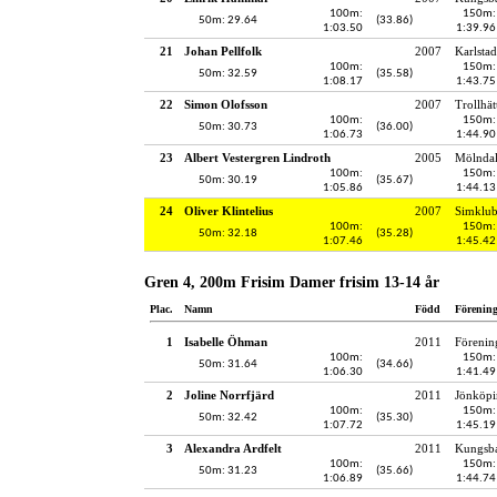
100m:
150m:
50m: 29.64
(33.86)
1:03.50
1:39.96
21
Johan Pellfolk
2007
Karlstad
100m:
150m:
50m: 32.59
(35.58)
1:08.17
1:43.75
22
Simon Olofsson
2007
Trollhät
100m:
150m:
50m: 30.73
(36.00)
1:06.73
1:44.90
23
Albert Vestergren Lindroth
2005
Mölndal
100m:
150m:
50m: 30.19
(35.67)
1:05.86
1:44.13
24
Oliver Klintelius
2007
Simklu
100m:
150m:
50m: 32.18
(35.28)
1:07.46
1:45.42
Gren 4, 200m Frisim Damer frisim 13-14 år
Plac.
Namn
Född
Förenin
1
Isabelle Öhman
2011
Förenin
100m:
150m:
50m: 31.64
(34.66)
1:06.30
1:41.49
2
Joline Norrfjärd
2011
Jönköpi
100m:
150m:
50m: 32.42
(35.30)
1:07.72
1:45.19
3
Alexandra Ardfelt
2011
Kungsba
100m:
150m:
50m: 31.23
(35.66)
1:06.89
1:44.74