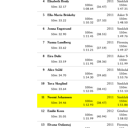
4
Elisabeth Henly
2011
Simklub
100m:
150m:
50m: 32.17
(36.47)
1:08.64
1:47.31
5
Ella-Maria Briskeby
2011
Asker 
100m:
150m:
50m: 33.22
(37.10)
1:10.32
1:48.50
6
Jonna Engstrand
2011
Simklub
100m:
150m:
50m: 32.90
(38.55)
1:11.45
1:49.76
7
Nanna Lundberg
2011
Förenin
100m:
150m:
50m: 33.62
(37.59)
1:11.21
1:49.37
8
Eira Dulic
2011
Asker 
100m:
150m:
50m: 33.59
(38.36)
1:11.95
1:51.99
9
Alice Ståhl
2011
Mölndal
100m:
150m:
50m: 34.70
(39.60)
1:14.30
1:53.76
10
Tuva Skoglind
2011
Simklub
100m:
150m:
50m: 33.64
(38.41)
1:12.05
1:51.13
11
Noomi Johansson
2011
Simklu
100m:
150m:
50m: 34.46
(38.47)
1:12.93
1:51.86
12
Emilie Keen
2012
Götebor
100m:
150m:
50m: 35.05
(40.94)
1:15.99
1:58.02
13
Elvana Osdautaj
2011
Förenin