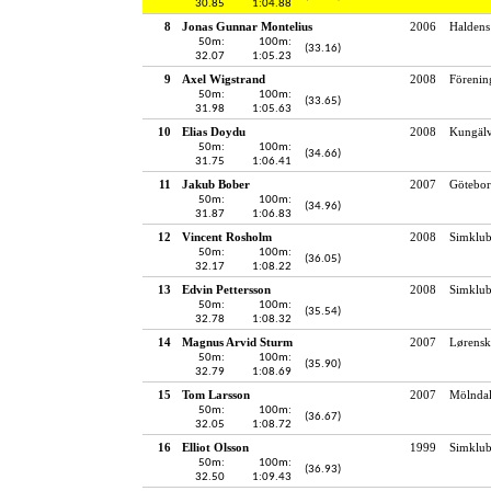
30.85
1:04.88
8
Jonas Gunnar Montelius
2006
Haldens
50m:
100m:
(33.16)
32.07
1:05.23
9
Axel Wigstrand
2008
Förenin
50m:
100m:
(33.65)
31.98
1:05.63
10
Elias Doydu
2008
Kungälv
50m:
100m:
(34.66)
31.75
1:06.41
11
Jakub Bober
2007
Götebor
50m:
100m:
(34.96)
31.87
1:06.83
12
Vincent Rosholm
2008
Simklu
50m:
100m:
(36.05)
32.17
1:08.22
13
Edvin Pettersson
2008
Simklub
50m:
100m:
(35.54)
32.78
1:08.32
14
Magnus Arvid Sturm
2007
Lørensk
50m:
100m:
(35.90)
32.79
1:08.69
15
Tom Larsson
2007
Mölndal
50m:
100m:
(36.67)
32.05
1:08.72
16
Elliot Olsson
1999
Simklub
50m:
100m:
(36.93)
32.50
1:09.43