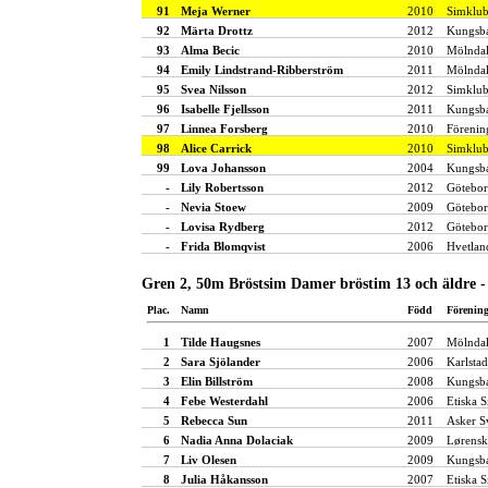
91
Meja Werner
2010
Simklu
92
Märta Drottz
2012
Kungsba
93
Alma Becic
2010
Mölndal
94
Emily Lindstrand-Ribberström
2011
Mölndal
95
Svea Nilsson
2012
Simklub
96
Isabelle Fjellsson
2011
Kungsba
97
Linnea Forsberg
2010
Förenin
98
Alice Carrick
2010
Simklu
99
Lova Johansson
2004
Kungsba
-
Lily Robertsson
2012
Götebor
-
Nevia Stoew
2009
Götebor
-
Lovisa Rydberg
2012
Götebor
-
Frida Blomqvist
2006
Hvetlan
Gren 2, 50m Bröstsim Damer bröstim 13 och äldre -
Plac.
Namn
Född
Förenin
1
Tilde Haugsnes
2007
Mölndal
2
Sara Sjölander
2006
Karlstad
3
Elin Billström
2008
Kungsba
4
Febe Westerdahl
2006
Etiska S
5
Rebecca Sun
2011
Asker 
6
Nadia Anna Dolaciak
2009
Lørensk
7
Liv Olesen
2009
Kungsba
8
Julia Håkansson
2007
Etiska S