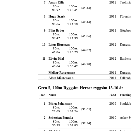
7
Anton Bilic
2012
Trollhät
50m:
100m:
(41.44)
38.97
1:20.41
8
Hugo Stark
2011
Förenin
50m:
100m:
(42.44)
38.66
1:21.10
9
Filip Bober
2011
Götebor
50m:
100m:
(41.86)
39.47
1:21.33
10
Linus Bjurman
2012
Kungsba
50m:
100m:
(44.87)
41.86
1:26.73
11
Edvin Bilal
2012
Haldens
50m:
100m:
(46.78)
43.64
1:30.42
-
Melker Rutgersson
2011
Kungsba
-
Albin Mårtensson
2011
Falkenb
Gren 5, 100m Ryggsim Herrar ryggsim 15-16 år
Plac.
Namn
Född
Förenin
1
Björn Johansson
2009
Simklub
50m:
100m:
(31.61)
29.65
1:01.26
2
Sebestian Bennila
2010
Asker 
50m:
100m:
(32.54)
30.29
1:02.83