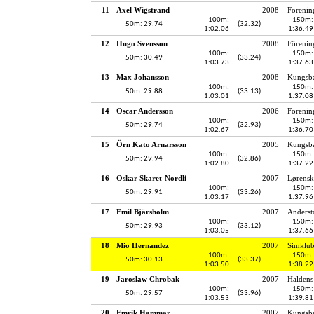
11
Axel Wigstrand
2008
Förenin
100m:
150m:
50m: 29.74
(32.32)
1:02.06
1:36.49
12
Hugo Svensson
2008
Förenin
100m:
150m:
50m: 30.49
(33.24)
1:03.73
1:37.63
13
Max Johansson
2008
Kungsba
100m:
150m:
50m: 29.88
(33.13)
1:03.01
1:37.08
14
Oscar Andersson
2006
Förenin
100m:
150m:
50m: 29.74
(32.93)
1:02.67
1:36.70
15
Örn Kato Arnarsson
2005
Kungsba
100m:
150m:
50m: 29.94
(32.86)
1:02.80
1:37.22
16
Oskar Skaret-Nordli
2007
Lørensk
100m:
150m:
50m: 29.91
(33.26)
1:03.17
1:37.96
17
Emil Bjärsholm
2007
Anderst
100m:
150m:
50m: 29.93
(33.12)
1:03.05
1:37.66
18
Mio Hernandez
2007
Simklu
100m:
150m:
50m: 30.13
(33.37)
1:03.50
1:38.22
19
Jaroslaw Chrobak
2007
Haldens
100m:
150m:
50m: 29.57
(33.96)
1:03.53
1:39.81
20
Emrik Hammar
2007
Kungsba