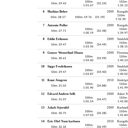
100m:
150m:
50m: 29.43
(32.24)
1:01.67
1:35.12
6
Mathias Behre
2009
Kungälv
150m:
50m: 28.57
100m: 59.76
(31.19)
1:32.30
7
Antonio Poller
2009
Kungsba
100m:
150m:
50m: 27.71
(32.48)
1:00.19
1:34.97
8
Eddie Eriksson
2009
Simklub
100m:
150m:
50m: 29.47
(34.49)
1:03.96
1:38.15
9
Gustav Westerlind Olsson
2009
Förenin
100m:
150m:
50m: 30.61
(33.99)
1:04.60
1:40.23
10
Sigge Fredriksson
2009
Simklub
100m:
150m:
50m: 29.47
(34.40)
1:03.87
1:40.02
11
Knut Jöngren
2010
Jönköpi
100m:
150m:
50m: 31.02
(34.88)
1:05.90
1:41.99
12
Edvard Andren Selli
2009
Asker 
100m:
150m:
50m: 31.07
(34.47)
1:05.54
1:42.00
13
Jakob Stjernlöf
2009
Karlstad
100m:
150m:
50m: 30.75
(36.28)
1:07.03
1:45.84
14
Eric Olof Nam karlsson
2010
Kungälv
100m:
150m:
50m: 32.32
(36.49)