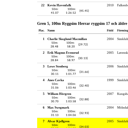
22
Kevin Havenfalk
2010
Falkenb
50m:
100m:
(45.45)
41.07
1:26.52
Gren 5, 100m Ryggsim Herrar ryggsim 17 och äldre
Plac.
Namn
Född
Förenin
1
Charlie Skoglund Macmillan
2004
Simklub
50m:
100m:
(29.72)
28.48
58.20
2
Erik Magnus Evensrud
2005
Lørensk
50m:
100m:
(30.13)
28.84
58.97
3
Lowe Stenberg
2006
Simklub
50m:
100m:
(31.66)
30.11
1:01.77
4
Anes Cavka
1999
Simklub
50m:
100m:
(32.40)
31.06
1:03.46
5
William Hörgren
2007
Kungsba
50m:
100m:
(32.88)
30.70
1:03.58
6
Max Swegmark
2004
Mölndal
50m:
100m:
(32.93)
31.13
1:04.06
7
Alvar Kjellgren
2005
Simklu
50m:
100m:
(34.03)