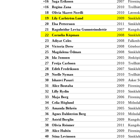
=16
Saga Eriksson
2007
Förenin
=16
Regina Zana
2010
Trollhät
18
Olivia Skaret-Nordli
2010
Lørensk
19
Lily Carlström Lund
2009
Simklu
20
Elsa Pettersson
2011
Simklub
21
Ragnheidur Lovisa Gunnsteinsdottir
2007
Kungsba
22
Cornelia Köpman
2008
Simklu
23
Adiyat Coles
2008
Falkenb
24
Victoria Drew
2008
Götebor
25
Magdalena Ödman
2008
Simklub
26
Ida Jonsson
2005
Jönköpi
27
Freija Carlsson
2010
Trollhät
28
Edith Fredriksson
2007
Simklub
29
Noelle Nyman
2010
Trollhät
30
Ishanvi Pasari
2009
Asker 
31
Alice Boutaba
2009
Förenin
32
Lilly Rydin
2010
Simklub
33
Maja Borg
2006
Förenin
34
Celia Höglund
2010
Mölndal
35
Amanda Böhrén
2005
Simklub
36
Agnes Dahlström Berg
2010
Mölndal
37
Astrid Borglin
2009
Kungsba
38
Olivia Reismer
2011
Kungsba
39
Alice Hultén
2009
Förenin
40
Stina Levinsson
2010
Simklub