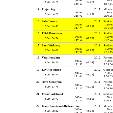
100m:
150m:
50m: 35.75
(40.37)
1:16.12
1:57.81
14
Freja Ling
2011
Mölndal
100m:
150m:
50m: 36.28
(40.64)
1:16.92
2:00.05
15
Julie Dottax
2011
Simklu
100m:
150m:
50m: 36.45
(41.29)
1:17.74
2:01.03
16
Edith Pettersson
2012
Simklu
100m:
150m:
50m: 36.74
(42.78)
1:19.52
2:02.96
17
Sara Wickberg
2011
Simklu
100m:
150m:
50m: 36.05
(41.87)
1:17.92
2:01.45
18
Vera Irewährn
2012
Förenin
100m:
150m:
50m: 38.20
(43.39)
1:21.59
2:05.04
19
Lily Robertsson
2012
Götebor
100m:
150m:
50m: 38.44
(43.22)
1:21.66
2:06.63
20
Nova Stenström
2011
Förenin
100m:
150m:
50m: 37.79
(43.32)
1:21.11
2:06.54
21
Penni Carlstrand
2011
Simklub
100m:
150m:
50m: 36.93
(44.80)
1:21.73
2:10.91
22
Emily Lindstrand-Ribberström
2011
Mölndal
100m:
150m:
50m: 38.82
(46.36)
1:25.18
2:13.48