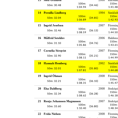
100m:
150m:
50m: 30.48
(34.46)
1:04.94
1:41.48
14
Pernilla Lindberg
1994
Simklu
100m:
150m:
50m: 32.04
(34.85)
1:06.89
1:42.93
15
Ingrid Josefson
2007
Förenin
100m:
150m:
50m: 32.46
(36.13)
1:08.59
1:44.50
16
Målfrid Seteklev
2006
Haldens
100m:
150m:
50m: 31.10
(34.76)
1:05.86
1:43.61
17
Cornelia Sörqvist
2007
Förenin
100m:
150m:
50m: 32.90
(35.21)
1:08.11
1:44.99
18
Hannah Hemberg
2002
Simklu
100m:
150m:
50m: 32.01
(35.80)
1:07.81
1:44.68
19
Ingrid Öhman
2008
Förenin
100m:
150m:
50m: 32.21
(36.10)
1:08.31
1:45.47
20
Elsa Dahlberg
2008
Jönköpi
100m:
150m:
50m: 32.34
(36.28)
1:08.62
1:46.18
21
Ronja Johansson Magnusson
2007
Jönköpi
100m:
150m:
50m: 33.60
(36.80)
1:10.40
1:48.34
22
Frida Nielsen
2008
Förenin
100m:
150m: