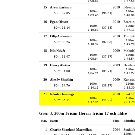
1:08.81
1:47.55
15
Aron Karlsson
2010
Förenin
100m:
150m:
50m: 32.85
(36.61)
1:09.46
1:48.08
16
Egon Olsson
2010
Förenin
100m:
150m:
50m: 33.14
(37.53)
1:10.67
1:49.11
17
Filip Andersson
2010
Trollhät
100m:
150m:
50m: 33.26
(37.06)
1:10.32
1:49.28
18
Nils Nilvér
2009
Mölndal
100m:
150m:
50m: 31.47
(37.17)
1:08.64
1:48.54
19
Henry Alsäter
2009
Hvetlan
100m:
150m:
50m: 31.00
(35.91)
1:06.91
1:47.27
20
Alexéy Shishkin
2009
Kungsba
100m:
150m:
50m: 34.76
(39.37)
1:14.13
1:55.30
21
Nikolai Jennings
2010
Simklu
100m:
150m:
50m: 36.11
(41.25)
1:17.36
2:01.79
Gren 3, 200m Frisim Herrar frisim 17 och äldre
Plac.
Namn
Född
Förenin
1
Charlie Skoglund Macmillan
2004
Simklub
150m: