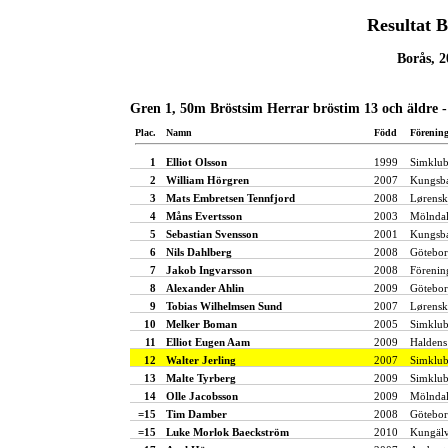
Resultat 
Borås, 2
Gren 1, 50m Bröstsim Herrar bröstim 13 och äldre 
Plac.
Namn
Född
Förenin
1
Elliot Olsson
1999
Simklub
2
William Hörgren
2007
Kungsba
3
Mats Embretsen Tennfjord
2008
Lørensk
4
Måns Evertsson
2003
Mölndal
5
Sebastian Svensson
2001
Kungsba
6
Nils Dahlberg
2008
Götebor
7
Jakob Ingvarsson
2008
Förenin
8
Alexander Ahlin
2009
Götebor
9
Tobias Wilhelmsen Sund
2007
Lørensk
10
Melker Boman
2005
Simklub
11
Elliot Eugen Aam
2009
Haldens
12
Walter Jerling
2007
Simklu
13
Malte Tyrberg
2009
Simklub
14
Olle Jacobsson
2009
Mölndal
=15
Tim Damber
2008
Götebor
=15
Luke Morlok Baeckström
2010
Kungälv