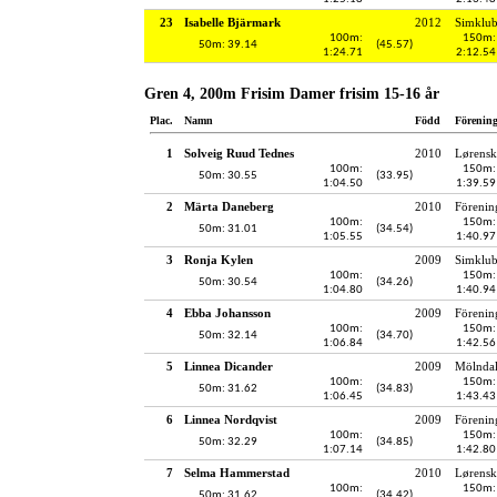
23
Isabelle Bjärmark
2012
Simklu
100m:
150m:
50m: 39.14
(45.57)
1:24.71
2:12.54
Gren 4, 200m Frisim Damer frisim 15-16 år
Plac.
Namn
Född
Förenin
1
Solveig Ruud Tednes
2010
Lørensk
100m:
150m:
50m: 30.55
(33.95)
1:04.50
1:39.59
2
Märta Daneberg
2010
Förenin
100m:
150m:
50m: 31.01
(34.54)
1:05.55
1:40.97
3
Ronja Kylen
2009
Simklub
100m:
150m:
50m: 30.54
(34.26)
1:04.80
1:40.94
4
Ebba Johansson
2009
Förenin
100m:
150m:
50m: 32.14
(34.70)
1:06.84
1:42.56
5
Linnea Dicander
2009
Mölndal
100m:
150m:
50m: 31.62
(34.83)
1:06.45
1:43.43
6
Linnea Nordqvist
2009
Förenin
100m:
150m:
50m: 32.29
(34.85)
1:07.14
1:42.80
7
Selma Hammerstad
2010
Lørensk
100m:
150m:
50m: 31.62
(34.42)