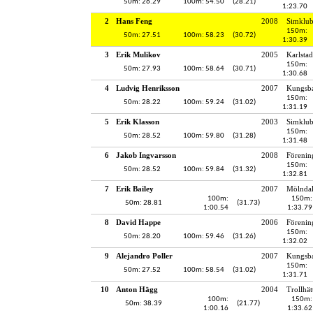
50m: 26.29
100m: 54.50
(28.21)
1:23.70
2
Hans Feng
2008
Simklu
150m:
50m: 27.51
100m: 58.23
(30.72)
1:30.39
3
Erik Mulikov
2005
Karlstad
150m:
50m: 27.93
100m: 58.64
(30.71)
1:30.68
4
Ludvig Henriksson
2007
Kungsba
150m:
50m: 28.22
100m: 59.24
(31.02)
1:31.19
5
Erik Klasson
2003
Simklub
150m:
50m: 28.52
100m: 59.80
(31.28)
1:31.48
6
Jakob Ingvarsson
2008
Förenin
150m:
50m: 28.52
100m: 59.84
(31.32)
1:32.81
7
Erik Bailey
2007
Mölndal
100m:
150m:
50m: 28.81
(31.73)
1:00.54
1:33.79
8
David Happe
2006
Förenin
150m:
50m: 28.20
100m: 59.46
(31.26)
1:32.02
9
Alejandro Poller
2007
Kungsba
150m:
50m: 27.52
100m: 58.54
(31.02)
1:31.71
10
Anton Hägg
2004
Trollhät
100m:
150m:
50m: 38.39
(21.77)
1:00.16
1:33.62