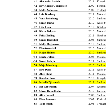
41
Alexandra Ardfelt
2011
Kungsba
42
Elly Härdig Gunnarsson
2009
Förenin
43
Molly Andersson
2009
Trollhät
44
Leia Bratberg
2011
Mölndal
45
Vera Strömberg
2010
Simklub
46
Sarah Ihirwe
2010
Asker 
47
Lilia Laru
2010
Götebor
48
Klara Dalqvist
2010
Mölndal
49
Frida Berling
2012
Götebor
50
Sanna Bodeklint
2008
Simklub
51
Molly Magnusson
2010
Simklub
52
Elin Asserståhl
2010
Mölndal
53
Kajsa Holmes
2010
Simklu
=54
Marta Jolkin
2008
Mölndal
=54
Sarah Kalajic
2011
Simklub
56
Maja Mossberg
2010
Simklu
57
Eira Dulic
2011
Asker 
58
Alice Ståhl
2011
Mölndal
59
Katelin Chan
2010
Kungsba
60
Isabelle Bjärmark
2012
Simklu
61
Ida Robertsson
2007
Anderst
62
Olivia Holm Hjelm
2010
Förenin
63
Alice Lornell
2009
Simklu
64
Ellen Aronsson
2007
Karlstad
65
Tilda Mildh
2006
Trollhät