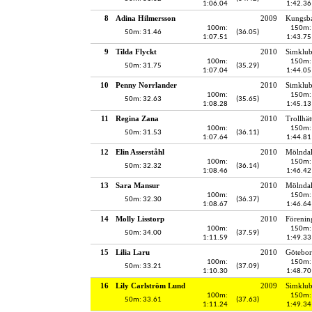
1:06.04
1:42.36
8
Adina Hilmersson
2009
Kungsba
100m:
150m:
50m: 31.46
(36.05)
1:07.51
1:43.75
9
Tilda Flyckt
2010
Simklub
100m:
150m:
50m: 31.75
(35.29)
1:07.04
1:44.05
10
Penny Norrlander
2010
Simklub
100m:
150m:
50m: 32.63
(35.65)
1:08.28
1:45.13
11
Regina Zana
2010
Trollhät
100m:
150m:
50m: 31.53
(36.11)
1:07.64
1:44.81
12
Elin Asserståhl
2010
Mölndal
100m:
150m:
50m: 32.32
(36.14)
1:08.46
1:46.42
13
Sara Mansur
2010
Mölndal
100m:
150m:
50m: 32.30
(36.37)
1:08.67
1:46.64
14
Molly Lisstorp
2010
Förenin
100m:
150m:
50m: 34.00
(37.59)
1:11.59
1:49.33
15
Lilia Laru
2010
Götebor
100m:
150m:
50m: 33.21
(37.09)
1:10.30
1:48.70
16
Lily Carlström Lund
2009
Simklu
100m:
150m:
50m: 33.61
(37.63)
1:11.24
1:49.34