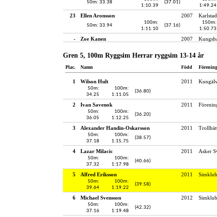
50m: 33.38
(37.01)
1:10.39
1:49.24
23
Ellen Aronsson
2007
Karlstad
100m:
150m:
50m: 33.94
(37.16)
1:11.10
1:50.73
-
Zoe Kanen
2007
Kungsba
Gren 5, 100m Ryggsim Herrar ryggsim 13-14 år
Plac.
Namn
Född
Förenin
1
Wilson Hult
2011
Kungälv
50m:
100m:
(36.80)
34.25
1:11.05
2
Ivan Savenok
2011
Förenin
50m:
100m:
(36.20)
36.05
1:12.25
3
Alexander Handin-Oskarsson
2011
Trollhät
50m:
100m:
(38.57)
37.18
1:15.75
4
Lazar Milacic
2011
Asker 
50m:
100m:
(40.66)
37.32
1:17.98
5
Alfred Eriksson
2011
Simklu
50m:
100m:
(39.58)
39.64
1:19.22
6
Michael Svensson
2012
Simklub
50m:
100m:
(42.32)
37.16
1:19.48