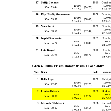
17
Sofija Jovanic
2010
Götebor
100m:
150m:
50m: 33.46
(36.70)
1:10.16
1:48.82
18
Elly Härdig Gunnarsson
2009
Förenin
100m:
150m:
50m: 33.98
(38.08)
1:12.06
1:50.01
19
Vera Stark
2009
Förenin
100m:
150m:
50m: 33.53
(37.32)
1:10.85
1:49.73
20
Ingrid Sundström
2009
Förenin
100m:
150m:
50m: 36.72
(38.83)
1:15.55
1:55.40
21
Leia Kayal
2010
Förenin
100m:
150m:
50m: 35.91
(40.70)
1:16.61
1:59.84
Gren 4, 200m Frisim Damer frisim 17 och äldre
Plac.
Namn
Född
Förenin
1
Bella Prytz
2008
Jönköpi
100m:
150m:
50m: 29.85
(32.25)
1:02.10
1:35.19
2
Louise Ahlstedt
2008
Simklu
100m:
150m:
50m: 30.43
(32.92)
1:03.35
1:37.43
3
Miranda Wahlstedt
2006
Karlstad
100m:
150m:
50m: 30.17
(32.51)
1:02.68
1:36.79