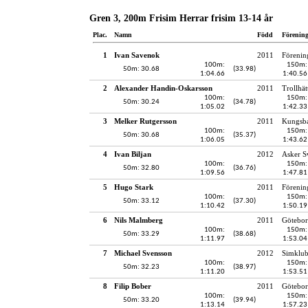
Gren 3, 200m Frisim Herrar frisim 13-14 år
Plac.
Namn
Född
Förenin
1
Ivan Savenok
2011
Förenin
100m:
150m:
50m: 30.68
(33.98)
1:04.66
1:40.56
2
Alexander Handin-Oskarsson
2011
Trollhät
100m:
150m:
50m: 30.24
(34.78)
1:05.02
1:42.33
3
Melker Rutgersson
2011
Kungsba
100m:
150m:
50m: 30.68
(35.37)
1:06.05
1:43.62
4
Ivan Biljan
2012
Asker 
100m:
150m:
50m: 32.80
(36.76)
1:09.56
1:47.81
5
Hugo Stark
2011
Förenin
100m:
150m:
50m: 33.12
(37.30)
1:10.42
1:50.19
6
Nils Malmberg
2011
Götebor
100m:
150m:
50m: 33.29
(38.68)
1:11.97
1:53.04
7
Michael Svensson
2012
Simklub
100m:
150m:
50m: 32.23
(38.97)
1:11.20
1:53.51
8
Filip Bober
2011
Götebor
100m:
150m:
50m: 33.20
(39.94)
1:13.14
1:57.23