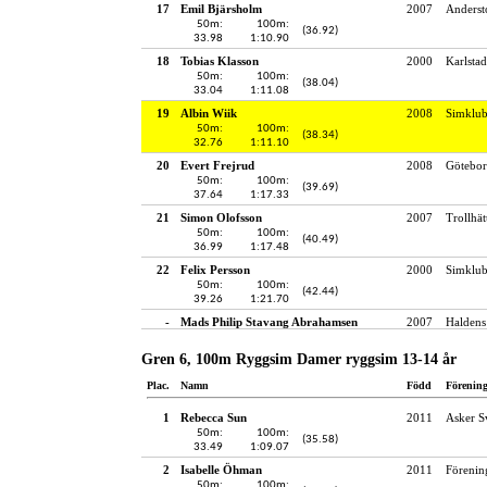
17
Emil Bjärsholm
2007
Anderst
50m:
100m:
(36.92)
33.98
1:10.90
18
Tobias Klasson
2000
Karlstad
50m:
100m:
(38.04)
33.04
1:11.08
19
Albin Wiik
2008
Simklu
50m:
100m:
(38.34)
32.76
1:11.10
20
Evert Frejrud
2008
Götebor
50m:
100m:
(39.69)
37.64
1:17.33
21
Simon Olofsson
2007
Trollhät
50m:
100m:
(40.49)
36.99
1:17.48
22
Felix Persson
2000
Simklub
50m:
100m:
(42.44)
39.26
1:21.70
-
Mads Philip Stavang Abrahamsen
2007
Haldens
Gren 6, 100m Ryggsim Damer ryggsim 13-14 år
Plac.
Namn
Född
Förenin
1
Rebecca Sun
2011
Asker 
50m:
100m:
(35.58)
33.49
1:09.07
2
Isabelle Öhman
2011
Förenin
50m:
100m: