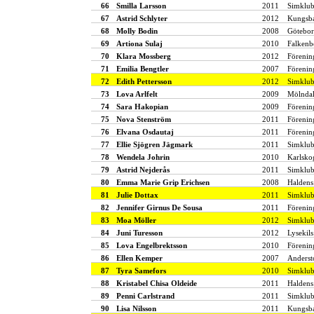
66
Smilla Larsson
2011
Simklub
67
Astrid Schlyter
2012
Kungsba
68
Molly Bodin
2008
Götebor
69
Artiona Sulaj
2010
Falkenb
70
Klara Mossberg
2012
Förenin
71
Emilia Bengtler
2007
Förenin
72
Edith Pettersson
2012
Simklu
73
Lova Arlfelt
2009
Mölndal
74
Sara Hakopian
2009
Förenin
75
Nova Stenström
2011
Förenin
76
Elvana Osdautaj
2011
Förenin
77
Ellie Sjögren Jägmark
2011
Simklub
78
Wendela Johrin
2010
Karlsko
79
Astrid Nejderås
2011
Simklub
80
Emma Marie Grip Erichsen
2008
Haldens
81
Julie Dottax
2011
Simklu
82
Jennifer Girnus De Sousa
2011
Förenin
83
Moa Möller
2012
Simklu
84
Juni Turesson
2012
Lysekils
85
Lova Engelbrektsson
2010
Förenin
86
Ellen Kemper
2007
Anderst
87
Tyra Samefors
2010
Simklu
88
Kristabel Chisa Oldeide
2011
Haldens
89
Penni Carlstrand
2011
Simklub
90
Lisa Nilsson
2011
Kungsba