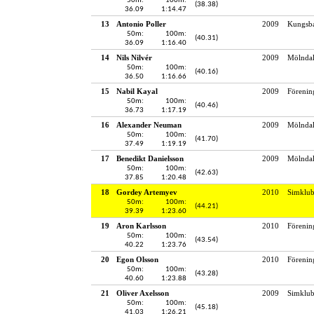
50m:
100m:
(38.38)
36.09
1:14.47
13
Antonio Poller
2009
Kungsba
50m:
100m:
(40.31)
36.09
1:16.40
14
Nils Nilvér
2009
Mölndal
50m:
100m:
(40.16)
36.50
1:16.66
15
Nabil Kayal
2009
Förenin
50m:
100m:
(40.46)
36.73
1:17.19
16
Alexander Neuman
2009
Mölndal
50m:
100m:
(41.70)
37.49
1:19.19
17
Benedikt Danielsson
2009
Mölndal
50m:
100m:
(42.63)
37.85
1:20.48
18
Gordey Artemyev
2010
Simklu
50m:
100m:
(44.21)
39.39
1:23.60
19
Aron Karlsson
2010
Förenin
50m:
100m:
(43.54)
40.22
1:23.76
20
Egon Olsson
2010
Förenin
50m:
100m:
(43.28)
40.60
1:23.88
21
Oliver Axelsson
2009
Simklub
50m:
100m:
(45.18)
41.03
1:26.21