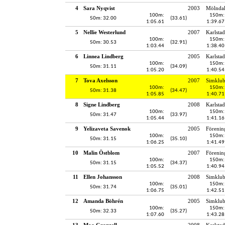
4
Sara Nyqvist
2003
Mölndal
100m:
150m:
50m: 32.00
(33.61)
1:05.61
1:39.67
5
Nellie Westerlund
2007
Karlstad
100m:
150m:
50m: 30.53
(32.91)
1:03.44
1:38.40
6
Linnea Lindberg
2005
Karlstad
100m:
150m:
50m: 31.11
(34.09)
1:05.20
1:40.54
7
Tova Axelsson
2007
Simklu
100m:
150m:
50m: 31.38
(34.47)
1:05.85
1:40.71
8
Signe Lindberg
2008
Karlstad
100m:
150m:
50m: 31.47
(33.97)
1:05.44
1:41.16
9
Yelizaveta Savenok
2005
Förenin
100m:
150m:
50m: 31.15
(35.10)
1:06.25
1:41.49
10
Malin Östblom
2007
Förenin
100m:
150m:
50m: 31.15
(34.37)
1:05.52
1:40.94
11
Ellen Johansson
2008
Simklub
100m:
150m:
50m: 31.74
(35.01)
1:06.75
1:42.51
12
Amanda Böhrén
2005
Simklub
100m:
150m:
50m: 32.33
(35.27)
1:07.60
1:43.28
13
Moa Granzell
2008
Karlstad