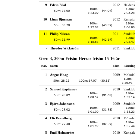
9
Edvin Bilal
2012
Haldens
100m:
150m:
50m: 39.00
(44.09)
1:23.09
2:06.28
10
Linus Bjurman
2012
Kungsba
100m:
150m:
50m: 38.70
(43.39)
1:22.09
2:06.80
11
Philip Nilsson
2011
Simklu
100m:
150m:
50m: 33.99
(42.69)
1:16.68
2:03.47
-
Theodor Wickström
2011
Simklub
Gren 3, 200m Frisim Herrar frisim 15-16 år
Plac.
Namn
Född
Förenin
1
Angus Haag
2009
Mölndal
150m:
50m: 28.22
100m: 59.07
(30.85)
1:30.91
2
Samuel Kapitanov
2010
Simklub
100m:
150m:
50m: 28.89
(31.63)
1:00.52
1:33.14
3
Björn Johansson
2009
Simklub
100m:
150m:
50m: 29.02
(31.98)
1:01.00
1:33.23
4
Elis Brandberg
2010
Mölndal
100m:
150m:
50m: 29.40
(32.59)
1:01.99
1:35.44
5
Emil Holmström
2010
Kungälv