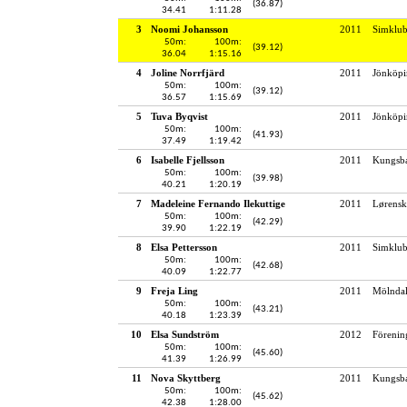
(36.87)
34.41
1:11.28
3
Noomi Johansson
2011
Simklu
50m:
100m:
(39.12)
36.04
1:15.16
4
Joline Norrfjärd
2011
Jönköpi
50m:
100m:
(39.12)
36.57
1:15.69
5
Tuva Byqvist
2011
Jönköpi
50m:
100m:
(41.93)
37.49
1:19.42
6
Isabelle Fjellsson
2011
Kungsba
50m:
100m:
(39.98)
40.21
1:20.19
7
Madeleine Fernando Ilekuttige
2011
Lørensk
50m:
100m:
(42.29)
39.90
1:22.19
8
Elsa Pettersson
2011
Simklub
50m:
100m:
(42.68)
40.09
1:22.77
9
Freja Ling
2011
Mölndal
50m:
100m:
(43.21)
40.18
1:23.39
10
Elsa Sundström
2012
Förenin
50m:
100m:
(45.60)
41.39
1:26.99
11
Nova Skyttberg
2011
Kungsba
50m:
100m:
(45.62)
42.38
1:28.00