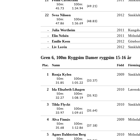
50m:
100m:
(49.21)
45.73
1:34.94
22
Svea Nilsson
2012
Simklub
50m:
100m:
(48.83)
47.86
1:36.69
-
Julia Wertheim
2011
Kungsba
-
Elin Nelsén
2011
Mölndal
-
Emilie Keen
2012
Götebor
-
Liv Lorén
2012
Simklub
Gren 6, 100m Ryggsim Damer ryggsim 15-16 år
Plac.
Namn
Född
Förenin
1
Ronja Kylen
2009
Simklub
50m:
100m:
(33.37)
31.85
1:05.22
2
Ida Elisabeth Lihagen
2010
Lørensk
50m:
100m:
(35.92)
32.27
1:08.19
3
Tilda Flyckt
2010
Simklub
50m:
100m:
(35.64)
33.97
1:09.61
4
Alva Finnäs
2009
Mölndal
50m:
100m:
(37.18)
35.68
1:12.86
5
Agnes Dahlström Berg
2010
Mölndal
50m:
100m: