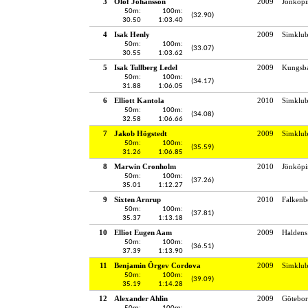
3
Olof Johansson
2009
Jönköpi
50m:
100m:
(32.90)
30.50
1:03.40
4
Isak Henly
2009
Simklub
50m:
100m:
(33.07)
30.55
1:03.62
5
Isak Tullberg Ledel
2009
Kungsba
50m:
100m:
(34.17)
31.88
1:06.05
6
Elliott Kantola
2010
Simklub
50m:
100m:
(34.08)
32.58
1:06.66
7
Jakob Högstedt
2009
Simklu
50m:
100m:
(35.59)
31.26
1:06.85
8
Marwin Cronholm
2010
Jönköpi
50m:
100m:
(37.26)
35.01
1:12.27
9
Sixten Arnrup
2010
Falkenb
50m:
100m:
(37.81)
35.37
1:13.18
10
Elliot Eugen Aam
2009
Haldens
50m:
100m:
(36.51)
37.39
1:13.90
11
Benjamin Örgev Cordova
2009
Simklu
50m:
100m:
(39.09)
35.19
1:14.28
12
Alexander Ahlin
2009
Götebor