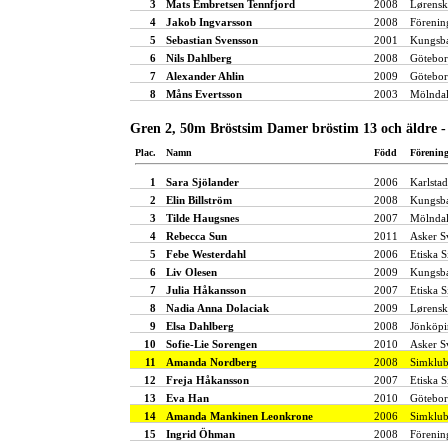
3
Mats Embretsen Tennfjord
2008
Lørensk
4
Jakob Ingvarsson
2008
Förenin
5
Sebastian Svensson
2001
Kungsba
6
Nils Dahlberg
2008
Götebor
7
Alexander Ahlin
2009
Götebor
8
Måns Evertsson
2003
Mölndal
Gren 2, 50m Bröstsim Damer bröstim 13 och äldre -
Plac.
Namn
Född
Förenin
1
Sara Sjölander
2006
Karlstad
2
Elin Billström
2008
Kungsba
3
Tilde Haugsnes
2007
Mölndal
4
Rebecca Sun
2011
Asker 
5
Febe Westerdahl
2006
Etiska S
6
Liv Olesen
2009
Kungsba
7
Julia Håkansson
2007
Etiska S
8
Nadia Anna Dolaciak
2009
Lørensk
9
Elsa Dahlberg
2008
Jönköpi
10
Sofie-Lie Sorengen
2010
Asker 
11
Amanda Nordberg
2008
Simklu
12
Freja Håkansson
2007
Etiska S
13
Eva Han
2010
Götebor
14
Amanda Mankinen Leonkrone
2006
Simklu
15
Ingrid Öhman
2008
Förenin