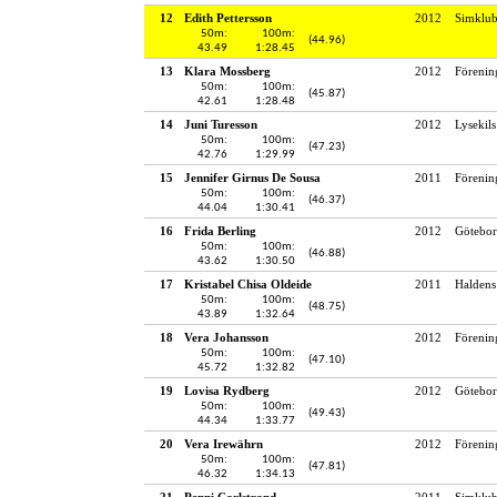
12
Edith Pettersson
2012
Simklu
50m:
100m:
(44.96)
43.49
1:28.45
13
Klara Mossberg
2012
Förenin
50m:
100m:
(45.87)
42.61
1:28.48
14
Juni Turesson
2012
Lysekils
50m:
100m:
(47.23)
42.76
1:29.99
15
Jennifer Girnus De Sousa
2011
Förenin
50m:
100m:
(46.37)
44.04
1:30.41
16
Frida Berling
2012
Götebor
50m:
100m:
(46.88)
43.62
1:30.50
17
Kristabel Chisa Oldeide
2011
Haldens
50m:
100m:
(48.75)
43.89
1:32.64
18
Vera Johansson
2012
Förenin
50m:
100m:
(47.10)
45.72
1:32.82
19
Lovisa Rydberg
2012
Götebor
50m:
100m:
(49.43)
44.34
1:33.77
20
Vera Irewährn
2012
Förenin
50m:
100m:
(47.81)
46.32
1:34.13
21
Penni Carlstrand
2011
Simklub