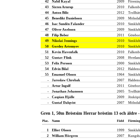
42
Nabil Kayal
2009
Förenin
43
Sixten Arnrup
2010
Falkenb
44
Anton Bilic
2012
Trollhät
45
Benedikt Danielsson
2009
Mölndal
46
Isac Sundèn Falander
2010
Simklub
47
Oliver Axelsson
2009
Simklub
48
Filip Bober
2011
Götebor
49
Nikolai Jennings
2010
Simklu
50
Gordey Artemyev
2010
Simklu
51
Kevin Havenfalk
2010
Falkenb
52
Gustav Flink
2008
Hvetlan
53
Felix Persson
2000
Simklub
54
Edvin Bilal
2012
Haldens
55
Emanuel Olsson
1964
Simklub
-
Jaroslaw Chrobak
2007
Haldens
-
Artur Ingulf
2011
Götebor
-
Jonathan Johansson
2005
Trollhät
-
Caspian Hjälle
2009
Jönköpi
-
Gustaf Dalqvist
2007
Mölndal
Gren 1, 50m Bröstsim Herrar bröstim 13 och äldre -
Plac.
Namn
Född
Förenin
1
Elliot Olsson
1999
Simklub
2
William Hörgren
2007
Kungsba