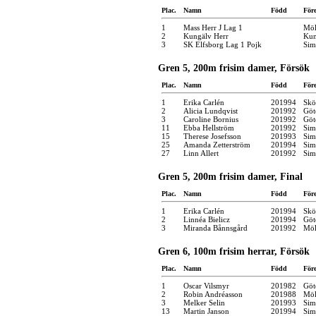
Plac.
Namn
Född
För
1
Mass Herr J Lag 1
Möl
2
Kungälv Herr
Kun
3
SK Elfsborg Lag 1 Pojk
Sim
Gren 5, 200m frisim damer, Försök
Plac.
Namn
Född
För
1
Erika Carlén
201994
Skö
2
Alicia Lundqvist
201992
Göt
3
Caroline Bornius
201992
Göt
11
Ebba Hellström
201992
Sim
15
Therese Josefsson
201993
Sim
25
Amanda Zetterström
201994
Sim
27
Linn Allert
201992
Sim
Gren 5, 200m frisim damer, Final
Plac.
Namn
Född
För
1
Erika Carlén
201994
Skö
2
Linnéa Bielicz
201994
Göt
3
Miranda Bånnsgård
201992
Möl
Gren 6, 100m frisim herrar, Försök
Plac.
Namn
Född
För
1
Oscar Vilsmyr
201982
Göt
2
Robin Andréasson
201988
Möl
3
Melker Selin
201993
Sim
13
Martin Janson
201994
Sim