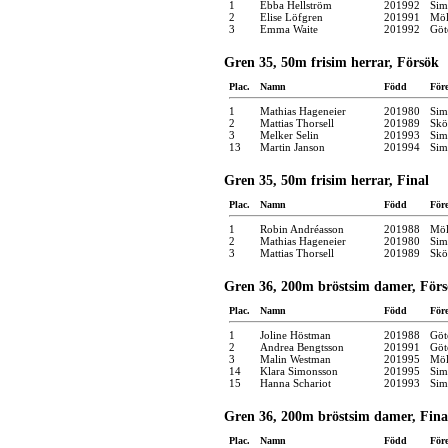
1
Ebba Hellström
201992
Sim
2
Elise Löfgren
201991
Möl
3
Emma Waite
201992
Göt
Gren 35, 50m frisim herrar, Försök
Plac.
Namn
Född
För
1
Mathias Hageneier
201980
Sim
2
Mattias Thorsell
201989
Skö
3
Melker Selin
201993
Sim
13
Martin Janson
201994
Sim
Gren 35, 50m frisim herrar, Final
Plac.
Namn
Född
För
1
Robin Andréasson
201988
Möl
2
Mathias Hageneier
201980
Sim
3
Mattias Thorsell
201989
Skö
Gren 36, 200m bröstsim damer, För
Plac.
Namn
Född
För
1
Joline Höstman
201988
Göt
2
Andrea Bengtsson
201991
Göt
3
Malin Westman
201995
Möl
14
Klara Simonsson
201995
Sim
15
Hanna Schariot
201993
Sim
Gren 36, 200m bröstsim damer, Fina
Plac.
Namn
Född
För