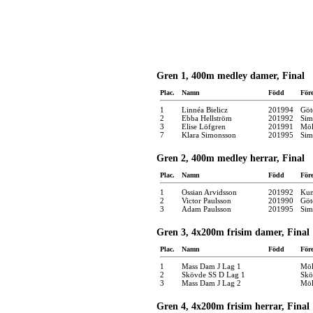
Gren 1, 400m medley damer, Final
Plac.
Namn
Född
För
1
Linnéa Bielicz
201994
Göt
2
Ebba Hellström
201992
Sim
3
Elise Löfgren
201991
Möl
7
Klara Simonsson
201995
Sim
Gren 2, 400m medley herrar, Final
Plac.
Namn
Född
För
1
Ossian Arvidsson
201992
Kun
2
Victor Paulsson
201990
Göt
3
Adam Paulsson
201995
Sim
Gren 3, 4x200m frisim damer, Final
Plac.
Namn
Född
För
1
Mass Dam J Lag 1
Möl
2
Skövde SS D Lag 1
Skö
3
Mass Dam J Lag 2
Möl
Gren 4, 4x200m frisim herrar, Final