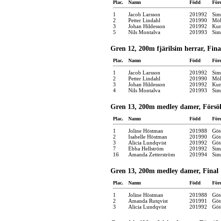
Plac.
Namn
Född
För
1
Jacob Larsson
201992
Sim
2
Petter Lindahl
201990
Möl
3
Johan Hildesson
201992
Kun
5
Nils Montalva
201993
Sim
Gren 12, 200m fjärilsim herrar, Fina
Plac.
Namn
Född
För
1
Jacob Larsson
201992
Sim
2
Petter Lindahl
201990
Möl
3
Johan Hildesson
201992
Kun
4
Nils Montalva
201993
Sim
Gren 13, 200m medley damer, Försö
Plac.
Namn
Född
För
1
Joline Höstman
201988
Göt
2
Isabelle Höstman
201990
Göt
3
Alicia Lundqvist
201992
Göt
7
Ebba Hellström
201992
Sim
16
Amanda Zetterström
201994
Sim
Gren 13, 200m medley damer, Final
Plac.
Namn
Född
För
1
Joline Höstman
201988
Göt
2
Amanda Rutqvist
201991
Göt
3
Alicia Lundqvist
201992
Göt