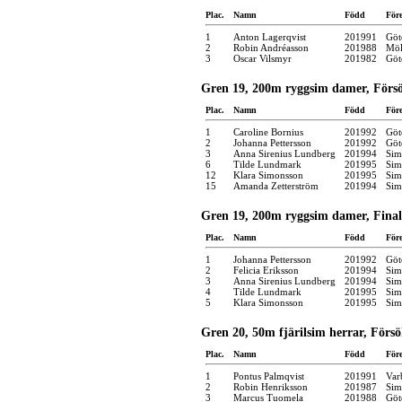
Plac.
Namn
Född
För
1
Anton Lagerqvist
201991
Göt
2
Robin Andréasson
201988
Möl
3
Oscar Vilsmyr
201982
Göt
Gren 19, 200m ryggsim damer, Förs
Plac.
Namn
Född
För
1
Caroline Bornius
201992
Göt
2
Johanna Pettersson
201992
Göt
3
Anna Sirenius Lundberg
201994
Sim
6
Tilde Lundmark
201995
Sim
12
Klara Simonsson
201995
Sim
15
Amanda Zetterström
201994
Sim
Gren 19, 200m ryggsim damer, Final
Plac.
Namn
Född
För
1
Johanna Pettersson
201992
Göt
2
Felicia Eriksson
201994
Sim
3
Anna Sirenius Lundberg
201994
Sim
4
Tilde Lundmark
201995
Sim
5
Klara Simonsson
201995
Sim
Gren 20, 50m fjärilsim herrar, Förs
Plac.
Namn
Född
För
1
Pontus Palmqvist
201991
Var
2
Robin Henriksson
201987
Sim
3
Marcus Tuomela
201988
Göt