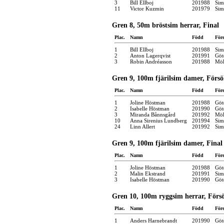
3
Bill Ellboj
201988
Sim
11
Victor Kuzmin
201979
Sim
Gren 8, 50m bröstsim herrar, Final
Plac.
Namn
Född
För
1
Bill Ellboj
201988
Sim
2
Anton Lagerqvist
201991
Göt
3
Robin Andréasson
201988
Möl
Gren 9, 100m fjärilsim damer, Förs
Plac.
Namn
Född
För
1
Joline Höstman
201988
Göt
2
Isabelle Höstman
201990
Göt
3
Miranda Bånnsgård
201992
Möl
10
Anna Sirenius Lundberg
201994
Sim
24
Linn Allert
201992
Sim
Gren 9, 100m fjärilsim damer, Final
Plac.
Namn
Född
För
1
Joline Höstman
201988
Göt
2
Malin Ekstrand
201991
Sim
3
Isabelle Höstman
201990
Göt
Gren 10, 100m ryggsim herrar, Förs
Plac.
Namn
Född
För
1
Anders Harnebrandt
201990
Göt