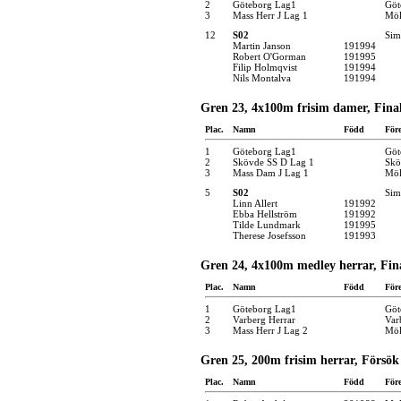
2
Göteborg Lag1
Göt
3
Mass Herr J Lag 1
Möl
12
S02
Sim
Martin Janson
191994
Robert O'Gorman
191995
Filip Holmqvist
191994
Nils Montalva
191994
Gren 23, 4x100m frisim damer, Fina
Plac.
Namn
Född
För
1
Göteborg Lag1
Göt
2
Skövde SS D Lag 1
Skö
3
Mass Dam J Lag 1
Möl
5
S02
Sim
Linn Allert
191992
Ebba Hellström
191992
Tilde Lundmark
191995
Therese Josefsson
191993
Gren 24, 4x100m medley herrar, Fin
Plac.
Namn
Född
För
1
Göteborg Lag1
Göt
2
Varberg Herrar
Var
3
Mass Herr J Lag 2
Möl
Gren 25, 200m frisim herrar, Försök
Plac.
Namn
Född
För