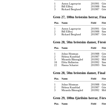
1
Anton Lagerqvist
201991
Göt
2
Bill Ellboj
201988
Sim
3
Rickard Berglund
201987
Göt
Gren 27, 100m bröstsim herrar, Fina
Plac.
Namn
Född
För
1
Anton Lagerqvist
201991
Göt
2
Bill Ellboj
201988
Sim
3
Rickard Berglund
201987
Göt
Gren 28, 50m bröstsim damer, Försö
Plac.
Namn
Född
För
1
Joline Höstman
201988
Göt
2
Helena Kumblad
201987
Göt
3
Miranda Bånnsgård
201992
Möl
16
Ebba Hellström
201992
Sim
22
Hanna Schariot
201993
Sim
Gren 28, 50m bröstsim damer, Final
Plac.
Namn
Född
För
1
Joline Höstman
201988
Göt
2
Helena Kumblad
201987
Göt
3
Miranda Bånnsgård
201992
Möl
Gren 29, 100m fjärilsim herrar, För
Plac.
Namn
Född
För