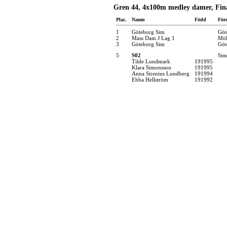
Gren 44, 4x100m medley damer, Fin
Plac.
Namn
Född
För
1
Göteborg Sim
Göt
2
Mass Dam J Lag 1
Möl
3
Göteborg Sim
Göt
5
S02
Sim
Tilde Lundmark
191995
Klara Simonsson
191995
Anna Sirenius Lundberg
191994
Ebba Hellström
191992