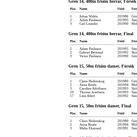
Gren 14, 400m frisim herrar, Försök
Plac.
Namn
Född
För
1
Johan Widén
201986
Göt
2
Adam Paulsson
201995
Sim
3
Carl Leander
201990
Möl
Gren 14, 400m frisim herrar, Final
Plac.
Namn
Född
För
1
Adam Paulsson
201995
Sim
2
Gabriel Bertrand
201992
Skö
3
Victor Paulsson
201990
Göt
Gren 15, 50m frisim damer, Försök
Plac.
Namn
Född
För
1
Claire Hedenskog
201980
Göt
2
Anna Rosén
201994
Möl
3
Caroline Adolfsson
201993
Skö
10
Therese Josefsson
201993
Sim
17
Linn Allert
201992
Sim
Gren 15, 50m frisim damer, Final
Plac.
Namn
Född
För
1
Claire Hedenskog
201980
Göt
2
Anna Rosén
201994
Möl
3
Malin Ekstrand
201991
Sim