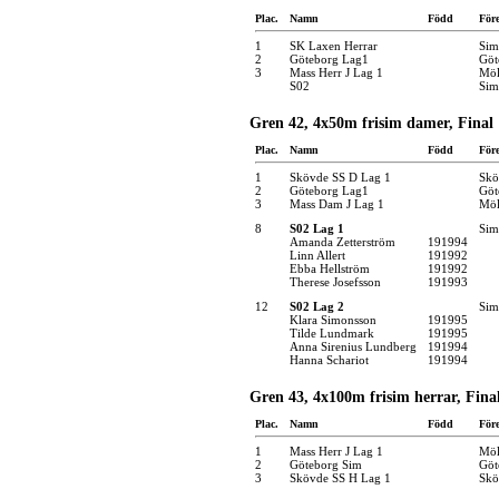
Plac.
Namn
Född
För
1
SK Laxen Herrar
Sim
2
Göteborg Lag1
Göt
3
Mass Herr J Lag 1
Möl
S02
Sim
Gren 42, 4x50m frisim damer, Final
Plac.
Namn
Född
För
1
Skövde SS D Lag 1
Skö
2
Göteborg Lag1
Göt
3
Mass Dam J Lag 1
Möl
8
S02 Lag 1
Sim
Amanda Zetterström
191994
Linn Allert
191992
Ebba Hellström
191992
Therese Josefsson
191993
12
S02 Lag 2
Sim
Klara Simonsson
191995
Tilde Lundmark
191995
Anna Sirenius Lundberg
191994
Hanna Schariot
191994
Gren 43, 4x100m frisim herrar, Fina
Plac.
Namn
Född
För
1
Mass Herr J Lag 1
Möl
2
Göteborg Sim
Göt
3
Skövde SS H Lag 1
Skö