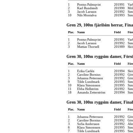
1
Pontus Palmqvist
201991
Var
2
Karl Rundstedt
201990
Möl
3
Jacob Larsson
201992
Sim
10
Nils Montalva
201993
Sim
Gren 29, 100m fjärilsim herrar, Fina
Plac.
Namn
Född
För
1
Pontus Palmqvist
201991
Var
2
Jacob Larsson
201992
Sim
3
Mattias Thorsell
201989
Skö
Gren 30, 100m ryggsim damer, Förs
Plac.
Namn
Född
För
1
Erika Carlén
201994
Skö
2
Caroline Bornius
201992
Göt
3
Johanna Pettersson
201992
Göt
9
Tilde Lundmark
201995
Sim
10
Klara Simonsson
201995
Sim
11
Ebba Hellström
201992
Sim
18
Amanda Zetterström
201994
Sim
Gren 30, 100m ryggsim damer, Final
Plac.
Namn
Född
För
1
Johanna Pettersson
201992
Göt
2
Caroline Bornius
201992
Göt
3
Sofia Andersson
201992
Ali
6
Klara Simonsson
201995
Sim
7
Tilde Lundmark
201995
Sim