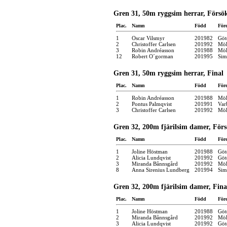
Gren 31, 50m ryggsim herrar, Försö
Plac.
Namn
Född
För
1
Oscar Vilsmyr
201982
Göt
2
Christoffer Carlsen
201992
Möl
3
Robin Andréasson
201988
Möl
12
Robert O´gorman
201995
Sim
Gren 31, 50m ryggsim herrar, Final
Plac.
Namn
Född
För
1
Robin Andréasson
201988
Möl
2
Pontus Palmqvist
201991
Var
3
Christoffer Carlsen
201992
Möl
Gren 32, 200m fjärilsim damer, För
Plac.
Namn
Född
För
1
Joline Höstman
201988
Göt
2
Alicia Lundqvist
201992
Göt
3
Miranda Bånnsgård
201992
Möl
8
Anna Sirenius Lundberg
201994
Sim
Gren 32, 200m fjärilsim damer, Fina
Plac.
Namn
Född
För
1
Joline Höstman
201988
Göt
2
Miranda Bånnsgård
201992
Möl
3
Alicia Lundqvist
201992
Göt