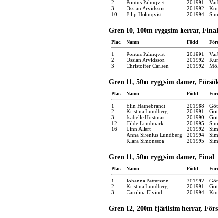
2
Pontus Palmqvist
201991
Var
3
Ossian Arvidsson
201992
Kun
10
Filip Holmqvist
201994
Sim
Gren 10, 100m ryggsim herrar, Final
Plac.
Namn
Född
För
1
Pontus Palmqvist
201991
Var
2
Ossian Arvidsson
201992
Kun
3
Christoffer Carlsen
201992
Möl
Gren 11, 50m ryggsim damer, Försö
Plac.
Namn
Född
För
1
Elin Harnebrandt
201988
Göt
2
Kristina Lundberg
201991
Göt
3
Isabelle Höstman
201990
Göt
12
Tilde Lundmark
201995
Sim
16
Linn Allert
201992
Sim
Anna Sirenius Lundberg
201994
Sim
Klara Simonsson
201995
Sim
Gren 11, 50m ryggsim damer, Final
Plac.
Namn
Född
För
1
Johanna Pettersson
201992
Göt
2
Kristina Lundberg
201991
Göt
3
Carolina Elvind
201994
Kun
Gren 12, 200m fjärilsim herrar, För