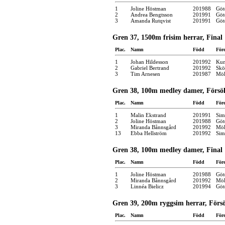
1
Joline Höstman
201988
Göt
2
Andrea Bengtsson
201991
Göt
3
Amanda Rutqvist
201991
Göt
Gren 37, 1500m frisim herrar, Final
Plac.
Namn
Född
För
1
Johan Hildesson
201992
Kun
2
Gabriel Bertrand
201992
Skö
3
Tim Arnesen
201987
Möl
Gren 38, 100m medley damer, Försö
Plac.
Namn
Född
För
1
Malin Ekstrand
201991
Sim
2
Joline Höstman
201988
Göt
3
Miranda Bånnsgård
201992
Möl
13
Ebba Hellström
201992
Sim
Gren 38, 100m medley damer, Final
Plac.
Namn
Född
För
1
Joline Höstman
201988
Göt
2
Miranda Bånnsgård
201992
Möl
3
Linnéa Bielicz
201994
Göt
Gren 39, 200m ryggsim herrar, Förs
Plac.
Namn
Född
För