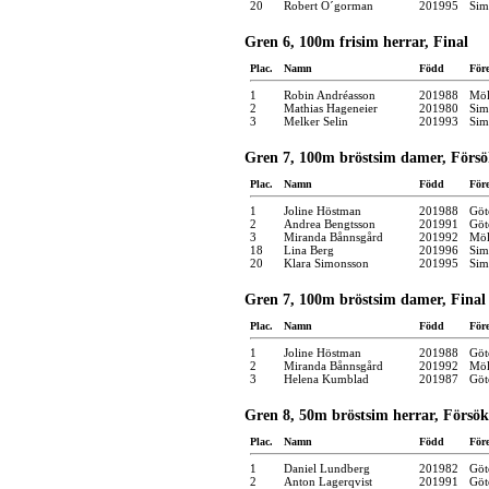
20
Robert O´gorman
201995
Sim
Gren 6, 100m frisim herrar, Final
Plac.
Namn
Född
För
1
Robin Andréasson
201988
Möl
2
Mathias Hageneier
201980
Sim
3
Melker Selin
201993
Sim
Gren 7, 100m bröstsim damer, Försö
Plac.
Namn
Född
För
1
Joline Höstman
201988
Göt
2
Andrea Bengtsson
201991
Göt
3
Miranda Bånnsgård
201992
Möl
18
Lina Berg
201996
Sim
20
Klara Simonsson
201995
Sim
Gren 7, 100m bröstsim damer, Final
Plac.
Namn
Född
För
1
Joline Höstman
201988
Göt
2
Miranda Bånnsgård
201992
Möl
3
Helena Kumblad
201987
Göt
Gren 8, 50m bröstsim herrar, Försök
Plac.
Namn
Född
För
1
Daniel Lundberg
201982
Göt
2
Anton Lagerqvist
201991
Göt