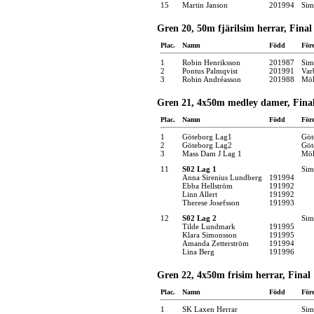
15
Martin Janson
201994
Sim
Gren 20, 50m fjärilsim herrar, Final
Plac.
Namn
Född
För
1
Robin Henriksson
201987
Sim
2
Pontus Palmqvist
201991
Var
3
Robin Andréasson
201988
Möl
Gren 21, 4x50m medley damer, Fina
Plac.
Namn
Född
För
1
Göteborg Lag1
Göt
2
Göteborg Lag2
Göt
3
Mass Dam J Lag 1
Möl
11
S02 Lag 1
Sim
Anna Sirenius Lundberg
191994
Ebba Hellström
191992
Linn Allert
191992
Therese Josefsson
191993
12
S02 Lag 2
Sim
Tilde Lundmark
191995
Klara Simonsson
191995
Amanda Zetterström
191994
Lina Berg
191996
Gren 22, 4x50m frisim herrar, Final
Plac.
Namn
Född
För
1
SK Laxen Herrar
Sim