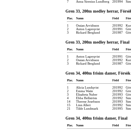
7
Anna Sirenius Lundberg
201994
Sim
Gren 33, 200m medley herrar, Försö
Plac.
Namn
Född
För
1
Ossian Arvidsson
201992
Kun
2
Anton Lagerqvist
201991
Göt
3
Rickard Berglund
201987
Göt
Gren 33, 200m medley herrar, Final
Plac.
Namn
Född
För
1
Anton Lagerqvist
201991
Göt
2
Ossian Arvidsson
201992
Kun
3
Rickard Berglund
201987
Göt
Gren 34, 400m frisim damer, Försök
Plac.
Namn
Född
För
1
Alicia Lundqvist
201992
Göt
2
Emma Waite
201992
Göt
3
Elisabeta Nuber
201993
Göt
4
Ebba Hellström
201992
Sim
14
Therese Josefsson
201993
Sim
15
Linn Allert
201992
Sim
21
Tilde Lundmark
201995
Sim
Gren 34, 400m frisim damer, Final
Plac.
Namn
Född
För