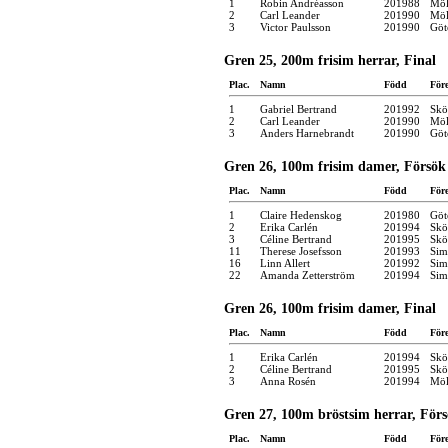
1
Robin Andréasson
201988
Möl
2
Carl Leander
201990
Möl
3
Victor Paulsson
201990
Göt
Gren 25, 200m frisim herrar, Final
Plac.
Namn
Född
För
1
Gabriel Bertrand
201992
Skö
2
Carl Leander
201990
Möl
3
Anders Harnebrandt
201990
Göt
Gren 26, 100m frisim damer, Försök
Plac.
Namn
Född
För
1
Claire Hedenskog
201980
Göt
2
Erika Carlén
201994
Skö
3
Céline Bertrand
201995
Skö
11
Therese Josefsson
201993
Sim
16
Linn Allert
201992
Sim
22
Amanda Zetterström
201994
Sim
Gren 26, 100m frisim damer, Final
Plac.
Namn
Född
För
1
Erika Carlén
201994
Skö
2
Céline Bertrand
201995
Skö
3
Anna Rosén
201994
Möl
Gren 27, 100m bröstsim herrar, För
Plac.
Namn
Född
För