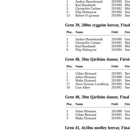
1
Anders Harnebrandt
201990
Göt
2
Karl Rundstedt
201990
Möl
3
Christoffer Carlsen
201992
Möl
4
Filip Holmqvist
201994
Sim
13
Robert O´gorman
201995
Sim
Gren 39, 200m ryggsim herrar, Final
Plac.
Namn
Född
För
1
Anders Harnebrandt
201990
Göt
2
Christoffer Carlsen
201992
Möl
3
Karl Rundstedt
201990
Möl
6
Filip Holmqvist
201994
Sim
Gren 40, 50m fjärilsim damer, Förs
Plac.
Namn
Född
För
1
Céline Bertrand
201995
Skö
2
Joline Höstman
201988
Göt
3
Malin Ekstrand
201991
Sim
17
Anna Sirenius Lundberg
201994
Sim
18
Linn Allert
201992
Sim
Gren 40, 50m fjärilsim damer, Final
Plac.
Namn
Född
För
1
Joline Höstman
201988
Göt
2
Céline Bertrand
201995
Skö
3
Malin Ekstrand
201991
Sim
Gren 41, 4x50m medley herrar, Fina