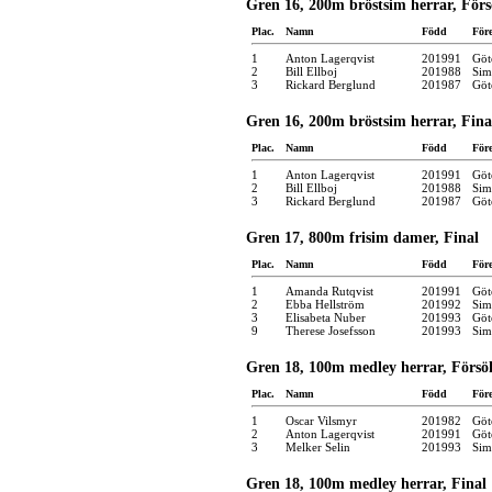
Gren 16, 200m bröstsim herrar, För
Plac.
Namn
Född
För
1
Anton Lagerqvist
201991
Göt
2
Bill Ellboj
201988
Sim
3
Rickard Berglund
201987
Göt
Gren 16, 200m bröstsim herrar, Fina
Plac.
Namn
Född
För
1
Anton Lagerqvist
201991
Göt
2
Bill Ellboj
201988
Sim
3
Rickard Berglund
201987
Göt
Gren 17, 800m frisim damer, Final
Plac.
Namn
Född
För
1
Amanda Rutqvist
201991
Göt
2
Ebba Hellström
201992
Sim
3
Elisabeta Nuber
201993
Göt
9
Therese Josefsson
201993
Sim
Gren 18, 100m medley herrar, Försö
Plac.
Namn
Född
För
1
Oscar Vilsmyr
201982
Göt
2
Anton Lagerqvist
201991
Göt
3
Melker Selin
201993
Sim
Gren 18, 100m medley herrar, Final