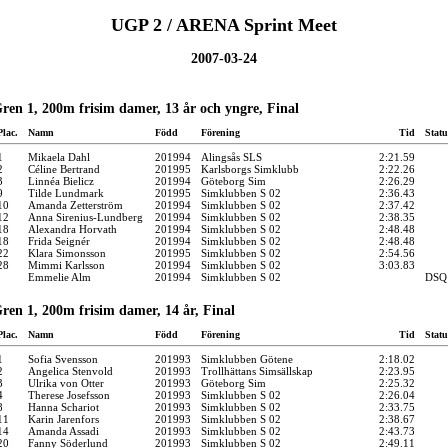
UGP 2 / ARENA Sprint Meet
2007-03-24
ren 1, 200m frisim damer, 13 år och yngre, Final
Plac.
Namn
Född
Förening
Tid
Statu
1
Mikaela Dahl
201994
Alingsås SLS
2:21.59
2
Céline Bertrand
201995
Karlsborgs Simklubb
2:22.26
3
Linnéa Bielicz
201994
Göteborg Sim
2:26.29
9
Tilde Lundmark
201995
Simklubben S 02
2:36.43
10
Amanda Zetterström
201994
Simklubben S 02
2:37.42
12
Anna Sirenius-Lundberg
201994
Simklubben S 02
2:38.35
18
Alexandra Horvath
201994
Simklubben S 02
2:48.48
18
Frida Seignér
201994
Simklubben S 02
2:48.48
22
Klara Simonsson
201995
Simklubben S 02
2:54.56
28
Mimmi Karlsson
201994
Simklubben S 02
3:03.83
Emmelie Alm
201994
Simklubben S 02
DSQ
ren 1, 200m frisim damer, 14 år, Final
Plac.
Namn
Född
Förening
Tid
Statu
1
Sofia Svensson
201993
Simklubben Götene
2:18.02
2
Angelica Stenvold
201993
Trollhättans Simsällskap
2:23.95
3
Ulrika von Otter
201993
Göteborg Sim
2:25.32
4
Therese Josefsson
201993
Simklubben S 02
2:26.04
8
Hanna Schariot
201993
Simklubben S 02
2:33.75
11
Karin Jarenfors
201993
Simklubben S 02
2:38.67
14
Amanda Assadi
201993
Simklubben S 02
2:43.73
20
Fanny Söderlund
201993
Simklubben S 02
2:49.11