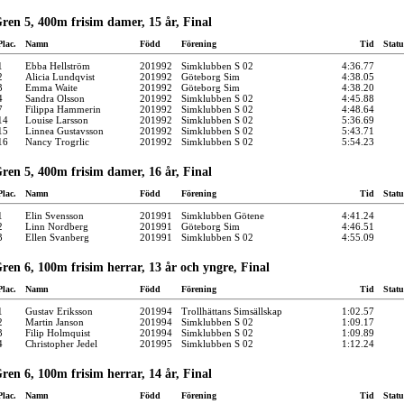
ren 5, 400m frisim damer, 15 år, Final
Plac.
Namn
Född
Förening
Tid
Statu
1
Ebba Hellström
201992
Simklubben S 02
4:36.77
2
Alicia Lundqvist
201992
Göteborg Sim
4:38.05
3
Emma Waite
201992
Göteborg Sim
4:38.20
4
Sandra Olsson
201992
Simklubben S 02
4:45.88
7
Filippa Hammerin
201992
Simklubben S 02
4:48.64
14
Louise Larsson
201992
Simklubben S 02
5:36.69
15
Linnea Gustavsson
201992
Simklubben S 02
5:43.71
16
Nancy Trogrlic
201992
Simklubben S 02
5:54.23
ren 5, 400m frisim damer, 16 år, Final
Plac.
Namn
Född
Förening
Tid
Statu
1
Elin Svensson
201991
Simklubben Götene
4:41.24
2
Linn Nordberg
201991
Göteborg Sim
4:46.51
3
Ellen Svanberg
201991
Simklubben S 02
4:55.09
ren 6, 100m frisim herrar, 13 år och yngre, Final
Plac.
Namn
Född
Förening
Tid
Statu
1
Gustav Eriksson
201994
Trollhättans Simsällskap
1:02.57
2
Martin Janson
201994
Simklubben S 02
1:09.17
3
Filip Holmquist
201994
Simklubben S 02
1:09.89
4
Christopher Jedel
201995
Simklubben S 02
1:12.24
ren 6, 100m frisim herrar, 14 år, Final
Plac.
Namn
Född
Förening
Tid
Statu