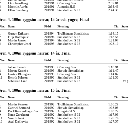
2
Linn Nordberg
201991
Göteborg Sim
2:37.81
3
Marielle Aurén
201991
Alingsås SLS
2:38.43
4
Ellen Svanberg
201991
Simklubben S 02
2:44.39
ren 4, 100m ryggsim herrar, 13 år och yngre, Final
Plac.
Namn
Född
Förening
Tid
Statu
1
Gustav Eriksson
201994
Trollhättans Simsällskap
1:14.15
2
Filip Holmquist
201994
Simklubben S 02
1:18.58
3
Martin Janson
201994
Simklubben S 02
1:21.07
4
Christopher Jedel
201995
Simklubben S 02
1:23.10
ren 4, 100m ryggsim herrar, 14 år, Final
Plac.
Namn
Född
Förening
Tid
Statu
1
Johan Ekstedt
201993
Göteborg Sim
1:10.91
2
Martin Kastebo
201993
Skövde Simsällskap
1:11.47
3
Gustav Blomgren
201993
Göteborg Sim
1:14.87
11
Henrik Nilsson
201993
Simklubben S 02
1:31.30
Sebastian Lind
201993
Simklubben S 02
DSQ
ren 4, 100m ryggsim herrar, 15 år, Final
Plac.
Namn
Född
Förening
Tid
Statu
1
Martin Persson
201992
Trollhättans Simsällskap
1:06.29
2
Gabriel Bertrand
201992
Skövde Simsällskap
1:08.08
3
Per Eliasson-Hagström
201992
Alingsås SLS
1:08.27
9
Nima Zarghami
201992
Simklubben S 02
1:17.03
11
Sam Rohani
201992
Simklubben S 02
1:20.76
13
Axel Dahlqvist
201992
Simklubben S 02
1:27.37