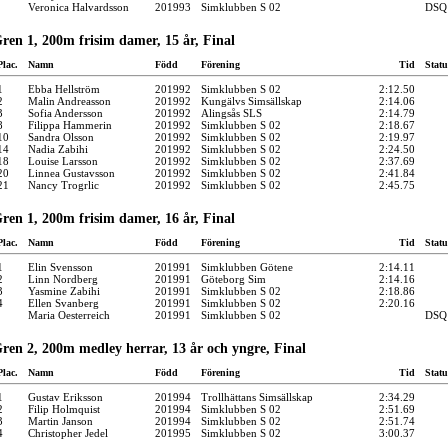
Veronica Halvardsson
201993
Simklubben S 02
DSQ
ren 1, 200m frisim damer, 15 år, Final
Plac.
Namn
Född
Förening
Tid
Statu
1
Ebba Hellström
201992
Simklubben S 02
2:12.50
2
Malin Andreasson
201992
Kungälvs Simsällskap
2:14.06
3
Sofia Andersson
201992
Alingsås SLS
2:14.79
8
Filippa Hammerin
201992
Simklubben S 02
2:18.67
10
Sandra Olsson
201992
Simklubben S 02
2:19.97
14
Nadia Zabihi
201992
Simklubben S 02
2:24.50
18
Louise Larsson
201992
Simklubben S 02
2:37.69
20
Linnea Gustavsson
201992
Simklubben S 02
2:41.84
21
Nancy Trogrlic
201992
Simklubben S 02
2:45.75
ren 1, 200m frisim damer, 16 år, Final
Plac.
Namn
Född
Förening
Tid
Statu
1
Elin Svensson
201991
Simklubben Götene
2:14.11
2
Linn Nordberg
201991
Göteborg Sim
2:14.16
3
Yasmine Zabihi
201991
Simklubben S 02
2:18.86
4
Ellen Svanberg
201991
Simklubben S 02
2:20.16
Maria Oesterreich
201991
Simklubben S 02
DSQ
ren 2, 200m medley herrar, 13 år och yngre, Final
Plac.
Namn
Född
Förening
Tid
Statu
1
Gustav Eriksson
201994
Trollhättans Simsällskap
2:34.29
2
Filip Holmquist
201994
Simklubben S 02
2:51.69
3
Martin Janson
201994
Simklubben S 02
2:51.74
4
Christopher Jedel
201995
Simklubben S 02
3:00.37