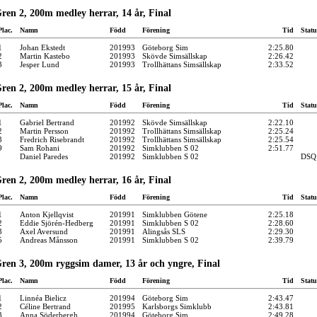
ren 2, 200m medley herrar, 14 år, Final
Plac.
Namn
Född
Förening
Tid
Statu
1
Johan Ekstedt
201993
Göteborg Sim
2:25.80
2
Martin Kastebo
201993
Skövde Simsällskap
2:26.42
3
Jesper Lund
201993
Trollhättans Simsällskap
2:33.52
ren 2, 200m medley herrar, 15 år, Final
Plac.
Namn
Född
Förening
Tid
Statu
1
Gabriel Bertrand
201992
Skövde Simsällskap
2:22.10
2
Martin Persson
201992
Trollhättans Simsällskap
2:25.24
3
Fredrich Risebrandt
201992
Trollhättans Simsällskap
2:25.54
9
Sam Rohani
201992
Simklubben S 02
2:51.77
Daniel Paredes
201992
Simklubben S 02
DSQ
ren 2, 200m medley herrar, 16 år, Final
Plac.
Namn
Född
Förening
Tid
Statu
1
Anton Kjellqvist
201991
Simklubben Götene
2:25.18
2
Eddie Sjörén-Hedberg
201991
Simklubben S 02
2:28.60
3
Axel Aversund
201991
Alingsås SLS
2:29.30
5
Andreas Månsson
201991
Simklubben S 02
2:39.79
ren 3, 200m ryggsim damer, 13 år och yngre, Final
Plac.
Namn
Född
Förening
Tid
Statu
1
Linnéa Bielicz
201994
Göteborg Sim
2:43.47
2
Céline Bertrand
201995
Karlsborgs Simklubb
2:43.81
3
Anna Söderbergh
201994
Göteborg Sim
2:49.28