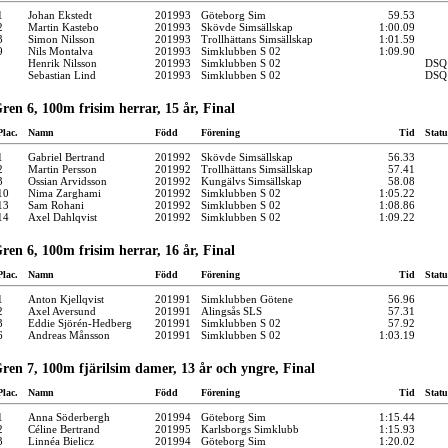
1
Johan Ekstedt
201993
Göteborg Sim
59.53
2
Martin Kastebo
201993
Skövde Simsällskap
1:00.09
3
Simon Nilsson
201993
Trollhättans Simsällskap
1:01.59
9
Nils Montalva
201993
Simklubben S 02
1:09.90
Henrik Nilsson
201993
Simklubben S 02
DSQ
Sebastian Lind
201993
Simklubben S 02
DSQ
ren 6, 100m frisim herrar, 15 år, Final
Plac.
Namn
Född
Förening
Tid
Statu
1
Gabriel Bertrand
201992
Skövde Simsällskap
56.33
2
Martin Persson
201992
Trollhättans Simsällskap
57.41
3
Ossian Arvidsson
201992
Kungälvs Simsällskap
58.08
10
Nima Zarghami
201992
Simklubben S 02
1:05.22
13
Sam Rohani
201992
Simklubben S 02
1:08.86
14
Axel Dahlqvist
201992
Simklubben S 02
1:09.22
ren 6, 100m frisim herrar, 16 år, Final
Plac.
Namn
Född
Förening
Tid
Statu
1
Anton Kjellqvist
201991
Simklubben Götene
56.96
2
Axel Aversund
201991
Alingsås SLS
57.31
3
Eddie Sjörén-Hedberg
201991
Simklubben S 02
57.92
6
Andreas Månsson
201991
Simklubben S 02
1:03.19
ren 7, 100m fjärilsim damer, 13 år och yngre, Final
Plac.
Namn
Född
Förening
Tid
Statu
1
Anna Söderbergh
201994
Göteborg Sim
1:15.44
2
Céline Bertrand
201995
Karlsborgs Simklubb
1:15.93
3
Linnéa Bielicz
201994
Göteborg Sim
1:20.02