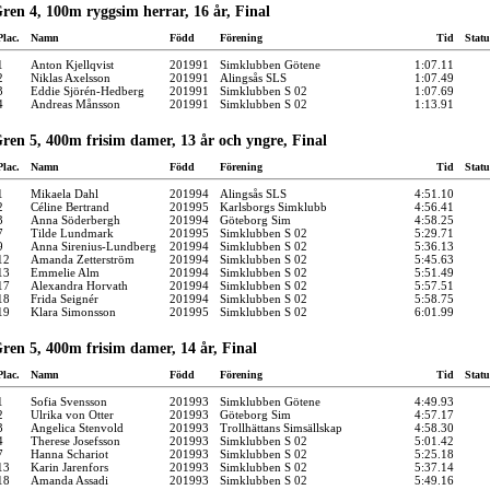
ren 4, 100m ryggsim herrar, 16 år, Final
Plac.
Namn
Född
Förening
Tid
Statu
1
Anton Kjellqvist
201991
Simklubben Götene
1:07.11
2
Niklas Axelsson
201991
Alingsås SLS
1:07.49
3
Eddie Sjörén-Hedberg
201991
Simklubben S 02
1:07.69
4
Andreas Månsson
201991
Simklubben S 02
1:13.91
ren 5, 400m frisim damer, 13 år och yngre, Final
Plac.
Namn
Född
Förening
Tid
Statu
1
Mikaela Dahl
201994
Alingsås SLS
4:51.10
2
Céline Bertrand
201995
Karlsborgs Simklubb
4:56.41
3
Anna Söderbergh
201994
Göteborg Sim
4:58.25
7
Tilde Lundmark
201995
Simklubben S 02
5:29.71
9
Anna Sirenius-Lundberg
201994
Simklubben S 02
5:36.13
12
Amanda Zetterström
201994
Simklubben S 02
5:45.63
13
Emmelie Alm
201994
Simklubben S 02
5:51.49
17
Alexandra Horvath
201994
Simklubben S 02
5:57.51
18
Frida Seignér
201994
Simklubben S 02
5:58.75
19
Klara Simonsson
201995
Simklubben S 02
6:01.99
ren 5, 400m frisim damer, 14 år, Final
Plac.
Namn
Född
Förening
Tid
Statu
1
Sofia Svensson
201993
Simklubben Götene
4:49.93
2
Ulrika von Otter
201993
Göteborg Sim
4:57.17
3
Angelica Stenvold
201993
Trollhättans Simsällskap
4:58.30
4
Therese Josefsson
201993
Simklubben S 02
5:01.42
7
Hanna Schariot
201993
Simklubben S 02
5:25.18
13
Karin Jarenfors
201993
Simklubben S 02
5:37.14
18
Amanda Assadi
201993
Simklubben S 02
5:49.16