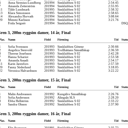
6
Anna Sirenius-Lundberg
201994
Simklubben S 02
2:54.45
7
Amanda Zetterström
201994
Simklubben S 02
2:55.95
11
Tilde Lundmark
201995
Simklubben S 02
2:58.32
13
Klara Simonsson
201995
Simklubben S 02
2:58.65
14
Alexandra Horvath
201994
Simklubben S 02
3:08.64
20
Mimmi Karlsson
201994
Simklubben S 02
3:21.76
Frida Seignér
201994
Simklubben S 02
DSQ
ren 3, 200m ryggsim damer, 14 år, Final
Plac.
Namn
Född
Förening
Tid
Statu
1
Sofia Svensson
201993
Simklubben Götene
2:30.66
2
Angelica Stenvold
201993
Trollhättans Simsällskap
2:36.59
3
Therese Josefsson
201993
Simklubben S 02
2:42.28
7
Hanna Schariot
201993
Simklubben S 02
2:53.58
8
Amanda Assadi
201993
Simklubben S 02
2:54.17
11
Karin Jarenfors
201993
Simklubben S 02
2:57.59
20
Fanny Söderlund
201993
Simklubben S 02
3:18.05
22
Veronica Halvardsson
201993
Simklubben S 02
3:22.22
ren 3, 200m ryggsim damer, 15 år, Final
Plac.
Namn
Född
Förening
Tid
Statu
1
Malin Andreasson
201992
Kungälvs Simsällskap
2:26.76
2
Sofia Andersson
201992
Alingsås SLS
2:28.20
3
Ebba Hellström
201992
Simklubben S 02
2:33.22
6
Sandra Olsson
201992
Simklubben S 02
2:37.90
ren 3, 200m ryggsim damer, 16 år, Final
Plac.
Namn
Född
Förening
Tid
Statu
1
Elin Svensson
201991
Simklubben Götene
2:35.72