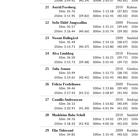
250m: 3:09.42
(40.39)
300m: 3:50.07
(40.65)
350m
21
Astrid Forsberg
2010
Kalmar 
50m: 35.76
100m: 1:13.58
(37.82)
150m
250m: 3:11.95
(39.82)
300m: 3:52.45
(40.50)
350m
22
Sofie Eklöf Jungwallius
2009
Förenin
50m: 35.57
100m: 1:15.21
(39.64)
150m
250m: 3:16.44
(40.66)
300m: 3:55.74
(39.30)
350m
23
Noomi Hullegård
2009
Simklu
50m: 35.49
100m: 1:14.16
(38.67)
150m
250m: 3:13.71
(40.37)
300m: 3:53.80
(40.09)
350m
24
Alva Lindskog
2010
Föreni
50m: 36.50
100m: 1:16.21
(39.71)
150m
250m: 3:15.73
(39.68)
300m: 3:55.45
(39.72)
350m
25
Julia Jensen
2010
Götebo
50m: 33.99
100m: 1:12.73
(38.74)
150m
250m: 3:14.65
(40.45)
300m: 3:55.45
(40.80)
350m
26
Felicia Fredriksson
2009
Föreni
50m: 34.46
100m: 1:13.86
(39.40)
150m
250m: 3:17.43
(41.51)
300m: 3:58.87
(41.44)
350m
27
Camilla Andreasyan
2010
Jönköpi
50m: 36.13
100m: 1:16.82
(40.69)
150m
250m: 3:20.91
(41.30)
300m: 4:01.94
(41.03)
350m
28
Madeleine Bake Schell
2010
Simklu
50m: 34.76
100m: 1:14.01
(39.25)
150m
250m: 3:18.33
(41.92)
300m: 4:00.36
(42.03)
350m
29
Elin Tidstrand
2009
Karlskr
50m: 34.82
100m: 1:15.45
(40.63)
150m