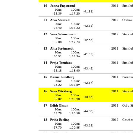
10
Jonna Engstrand
2011
Simklu
50m:
100m:
(41.81)
35.39
1:17.20
11
Alva Stenvall
2012
Örebro 
50m:
100m:
(42.83)
34.40
1:17.23
12
Vera Salomonsson
2012
Simklu
50m:
100m:
(42.66)
35.08
1:17.74
13
Alva Strömstedt
2011
Simklu
50m:
100m:
(41.85)
36.51
1:18.36
14
Freja Tennfors
2011
Simklu
50m:
100m:
(43.42)
35.18
1:18.60
15
Nanna Lundberg
2011
Föreni
50m:
100m:
(42.67)
36.22
1:18.89
16
Sara Wickberg
2011
Simklu
50m:
100m:
(43.16)
35.82
1:18.98
17
Edith Olsson
2011
Osby Si
50m:
100m:
(44.80)
35.78
1:20.58
18
Frida Berling
2012
Götebo
50m:
100m:
(43.15)
37.70
1:20.85