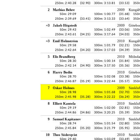
250m: 2:40.28
(32.90)
300m: 3:13.81
(33.53)
350m
2
Mathias Behre
2009
Kungälv
50m: 29.09
100m: 1:00.77
(31.68)
150m
250m: 2:39.69
(33.41)
300m: 3:13.33
(33.64)
350m
=3
Jakob Högstedt
2009
Götebo
50m: 29.43
100m: 1:02.49
(33.06)
150m
250m: 2:43.61
(34.25)
300m: 3:17.64
(34.03)
350m
=3
Emil Holmström
2010
Kungälv
50m: 29.58
100m: 1:01.79
(32.21)
150m
250m: 2:42.64
(34.20)
300m: 3:17.03
(34.39)
350m
5
Elis Brandberg
2010
Mölndal
50m: 28.30
100m: 1:00.14
(31.84)
150m
250m: 2:42.14
(34.90)
300m: 3:17.50
(35.36)
350m
6
Harry Bodin
2010
Götebo
50m: 28.70
100m: 1:02.08
(33.38)
150m
250m: 2:46.87
(35.29)
300m: 3:22.44
(35.57)
350m
7
Oskar Holmes
2009
Simklu
50m: 28.98
100m: 1:01.68
(32.70)
150m
250m: 2:45.98
(35.28)
300m: 3:22.22
(36.24)
350m
8
Elliott Kantola
2010
Simklu
50m: 29.19
100m: 1:02.00
(32.81)
150m
250m: 2:44.86
(34.86)
300m: 3:20.25
(35.39)
350m
9
Samuel Kapitanov
2010
Simklu
50m: 28.74
100m: 1:01.54
(32.80)
150m
250m: 2:45.84
(35.20)
300m: 3:21.79
(35.95)
350m
10
Theo Söderqvist
2010
Simklu
50m: 29.40
100m: 1:03.09
(33.69)
150m