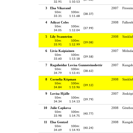
32.91
1:10.53
3
Elsa Vikarand
2007
Föreni
50m:
100m:
(38.37)
33.31
1:11.68
4
Adiyat Coles
2008
Falken
50m:
100m:
(37.99)
34.05
1:12.04
5
Lily Svanström
2008
Simklu
50m:
100m:
(39.08)
33.91
1:12.99
6
Livia Kaipiainen
2007
Mölndal
50m:
100m:
(39.58)
33.60
1:13.18
7
Ragnheidur Lovisa Gunnsteinsdottir
2007
Kungsb
50m:
100m:
(38.62)
34.79
1:13.41
8
Cornelia Köpman
2008
Simklu
50m:
100m:
(39.12)
34.84
1:13.96
9
Lovisa Hjälle
2007
Jönköpi
50m:
100m:
(39.79)
34.34
1:14.13
10
Julie Capkova
2008
Götebo
50m:
100m:
(40.77)
33.98
1:14.75
11
Elsa Gentzel
2008
Kungsb
50m:
100m:
(40.24)
34.69
1:14.93