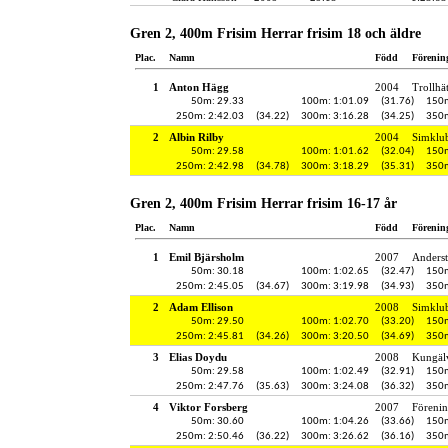
Gren 2, 400m Frisim Herrar frisim 18 och äldre
Plac.
Namn
Född
Förenin
1
Anton Hägg
2004
Trollhä
50m: 29.33
100m: 1:01.09
(31.76)
150m
250m: 2:42.03
(34.22)
300m: 3:16.28
(34.25)
350m
2
Albin Rilby
2004
Simklu
50m: 29.58
100m: 1:01.62
(32.04)
150m
250m: 2:42.98
(34.78)
300m: 3:18.29
(35.31)
350m
Gren 2, 400m Frisim Herrar frisim 16-17 år
Plac.
Namn
Född
Förenin
1
Emil Bjärsholm
2007
Anderst
50m: 30.18
100m: 1:02.65
(32.47)
150m
250m: 2:45.05
(34.67)
300m: 3:19.98
(34.93)
350m
2
Adam Ellison
2008
Simklu
50m: 29.50
100m: 1:02.70
(33.20)
150m
250m: 2:45.81
(34.26)
300m: 3:20.50
(34.69)
350m
3
Elias Doydu
2008
Kungälv
50m: 29.58
100m: 1:02.49
(32.91)
150m
250m: 2:47.76
(35.63)
300m: 3:24.08
(36.32)
350m
4
Viktor Forsberg
2007
Föreni
50m: 30.60
100m: 1:04.26
(33.66)
150m
250m: 2:50.46
(36.22)
300m: 3:26.62
(36.16)
350m