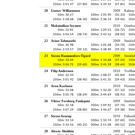
250m: 3:01.47
(37.80)
300m: 3:39.32
(37.85)
350m
20
Gustav Williamsson
2009
Kalmar 
50m: 30.57
100m: 1:05.90
(35.33)
150m
250m: 2:58.68
(38.30)
300m: 3:38.14
(39.46)
350m
21
Maksimilian Seymen
2010
Götebo
50m: 32.81
100m: 1:09.53
(36.72)
150m
250m: 3:04.54
(38.74)
300m: 3:42.56
(38.02)
350m
22
Arian Tahmasebi
2009
Simklu
50m: 30.98
100m: 1:05.68
(34.70)
150m
250m: 2:59.57
(39.12)
300m: 3:38.90
(39.33)
350m
23
Sixten Hammenfors Ögärd
2009
Simklu
50m: 33.44
100m: 1:10.68
(37.24)
150m
250m: 3:06.75
(39.60)
300m: 3:45.39
(38.64)
350m
24
Filip Andersson
2010
Trollhä
50m: 32.43
100m: 1:08.27
(35.84)
150m
250m: 3:01.92
(38.40)
300m: 3:41.35
(39.43)
350m
25
Aron Karlsson
2010
Föreni
50m: 33.08
100m: 1:10.20
(37.12)
150m
250m: 3:05.78
(38.69)
300m: 3:44.69
(38.91)
350m
26
Viktor Forsberg Funkquist
2009
Simklu
50m: 32.18
100m: 1:09.92
(37.74)
150m
250m: 3:07.29
(38.80)
300m: 3:46.67
(39.38)
350m
27
Sixten Arnrup
2010
Falken
50m: 33.14
100m: 1:10.74
(37.60)
150m
250m: 3:10.56
(40.25)
300m: 3:51.08
(40.52)
350m
28
Alexéy Shishkin
2009
Kungsb