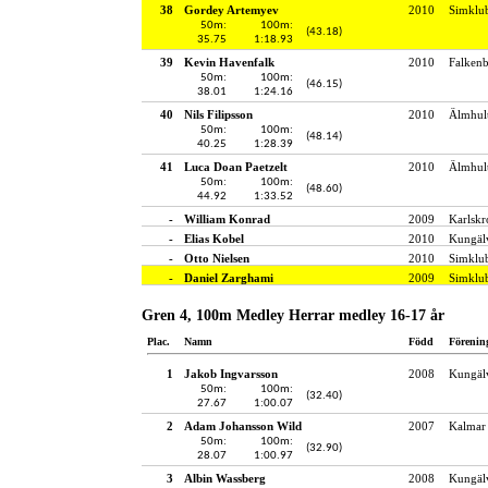
38
Gordey Artemyev
2010
Simklu
50m:
100m:
(43.18)
35.75
1:18.93
39
Kevin Havenfalk
2010
Falken
50m:
100m:
(46.15)
38.01
1:24.16
40
Nils Filipsson
2010
Älmhult
50m:
100m:
(48.14)
40.25
1:28.39
41
Luca Doan Paetzelt
2010
Älmhult
50m:
100m:
(48.60)
44.92
1:33.52
-
William Konrad
2009
Karlskr
-
Elias Kobel
2010
Kungälv
-
Otto Nielsen
2010
Simklu
-
Daniel Zarghami
2009
Simklu
Gren 4, 100m Medley Herrar medley 16-17 år
Plac.
Namn
Född
Förenin
1
Jakob Ingvarsson
2008
Kungälv
50m:
100m:
(32.40)
27.67
1:00.07
2
Adam Johansson Wild
2007
Kalmar 
50m:
100m:
(32.90)
28.07
1:00.97
3
Albin Wassberg
2008
Kungälv