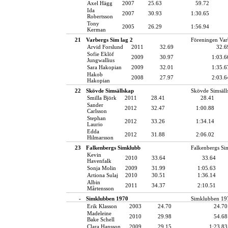
Axel Hägg
2007
25.63
59.72
Ida
2007
30.93
1:30.65
Robertsson
Tony
2005
26.29
1:56.94
Kerman
21
Varbergs Sim lag 2
Föreningen Var
Arvid Forslund
2011
32.69
32.6
Sofie Eklöf
2009
30.97
1:03.6
Jungwallius
Sara Hakopian
2009
32.01
1:35.6
Hakob
2008
27.97
2:03.6
Hakopian
22
Skövde Simsällskap
Skövde Simsäll
Smilla Björk
2011
28.41
28.41
Sander
2012
32.47
1:00.88
Carlsson
Stephan
2012
33.26
1:34.14
Laurio
Edda
2012
31.88
2:06.02
Hilmarsson
23
Falkenbergs Simklubb
Falkenbergs Si
Kevin
2010
33.64
33.64
Havenfalk
Sonja Molin
2009
31.99
1:05.63
Artiona Sulaj
2010
30.51
1:36.14
Albin
2011
34.37
2:10.51
Mårtensson
-
Simklubben 1970
Simklubben 19
Erik Klasson
2003
24.70
24.70
Madeleine
2010
29.98
54.68
Bake Schell
Clara Hansson
2009
29.15
1:23.83