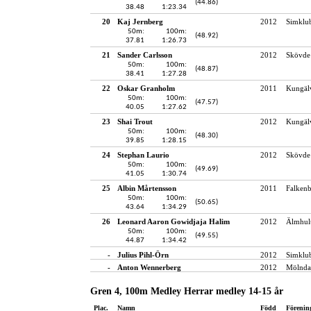
(44.86)
38.48
1:23.34
20
Kaj Jernberg
2012
Simklu
50m:
100m:
(48.92)
37.81
1:26.73
21
Sander Carlsson
2012
Skövde 
50m:
100m:
(48.87)
38.41
1:27.28
22
Oskar Granholm
2011
Kungälv
50m:
100m:
(47.57)
40.05
1:27.62
23
Shai Trout
2012
Kungälv
50m:
100m:
(48.30)
39.85
1:28.15
24
Stephan Laurio
2012
Skövde 
50m:
100m:
(49.69)
41.05
1:30.74
25
Albin Mårtensson
2011
Falken
50m:
100m:
(50.65)
43.64
1:34.29
26
Leonard Aaron Gowidjaja Halim
2012
Älmhult
50m:
100m:
(49.55)
44.87
1:34.42
-
Julius Pihl-Örn
2012
Simklub
-
Anton Wennerberg
2012
Mölndal
Gren 4, 100m Medley Herrar medley 14-15 år
Plac.
Namn
Född
Förenin