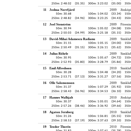
250m: 2:48.02
(35.35)
300m: 3:23.02
(35.00)
350m
11
Joshua Norrfjärd
2009
Jönköpi
50m: 30.68
100m: 1:04.02
(33.34)
150m
250m: 2:48.82
(34.96)
300m: 3:23.25
(34.43)
350m
12
Joel Stenström
2009
Förenin
50m: 30.94
100m: 1:05.02
(34.08)
150m
250m: 2:50.03
(34.99)
300m: 3:25.18
(35.15)
350m
13
David-Mihai Adamescu Radianu
2009
Simklu
50m: 31.15
100m: 1:05.15
(34.00)
150m
250m: 2:50.49
(35.15)
300m: 3:26.11
(35.62)
350m
14
Julius Röhrle
2009
Simklu
50m: 30.95
100m: 1:05.67
(34.72)
150m
250m: 2:52.93
(35.80)
300m: 3:28.79
(35.86)
350m
15
Emil Alfredsson
2010
Simklu
50m: 30.28
100m: 1:04.48
(34.20)
150m
250m: 2:53.71
(37.13)
300m: 3:31.27
(37.56)
350m
16
Olle Salomonsson
2009
Simklu
50m: 31.37
100m: 1:07.29
(35.92)
150m
250m: 2:58.43
(36.96)
300m: 3:34.53
(36.10)
350m
17
Hannes Walhjalt
2010
Jönköpi
50m: 30.37
100m: 1:05.01
(34.64)
150m
250m: 2:57.26
(38.46)
300m: 3:36.92
(39.66)
350m
18
Agaton Jernberg
2010
Simklu
50m: 31.26
100m: 1:06.81
(35.55)
150m
250m: 2:58.53
(37.19)
300m: 3:37.63
(39.10)
350m
19
Teodor Thorén
2010
Föreni
50m: 31.83
100m: 1:07.61
(35.78)
150m