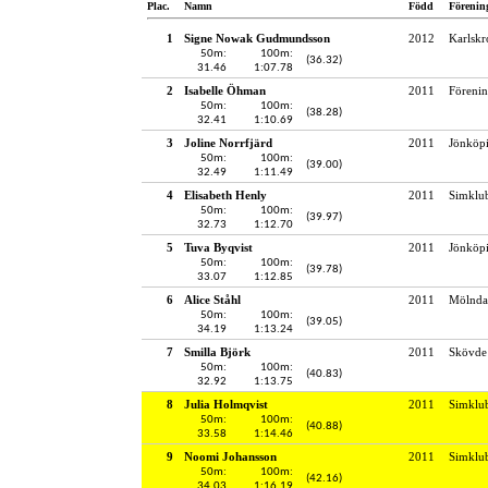
Plac.
Namn
Född
Förenin
1
Signe Nowak Gudmundsson
2012
Karlskr
50m:
100m:
(36.32)
31.46
1:07.78
2
Isabelle Öhman
2011
Föreni
50m:
100m:
(38.28)
32.41
1:10.69
3
Joline Norrfjärd
2011
Jönköpi
50m:
100m:
(39.00)
32.49
1:11.49
4
Elisabeth Henly
2011
Simklu
50m:
100m:
(39.97)
32.73
1:12.70
5
Tuva Byqvist
2011
Jönköpi
50m:
100m:
(39.78)
33.07
1:12.85
6
Alice Ståhl
2011
Mölndal
50m:
100m:
(39.05)
34.19
1:13.24
7
Smilla Björk
2011
Skövde 
50m:
100m:
(40.83)
32.92
1:13.75
8
Julia Holmqvist
2011
Simklu
50m:
100m:
(40.88)
33.58
1:14.46
9
Noomi Johansson
2011
Simklu
50m:
100m:
(42.16)
34.03
1:16.19