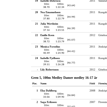
19
Isabelle Dobrescu
2011
Simklu
50m:
100m:
(43.64)
38.70
1:22.34
20
Nea Emanuelsson
2011
Kungsb
50m:
100m:
(44.99)
37.80
1:22.79
21
Julia Wertheim
2011
Kungsb
50m:
100m:
(46.39)
37.16
1:23.55
22
Emilie Keen
2012
Götebo
50m:
100m:
(45.07)
38.72
1:23.79
23
Monica Forselius
2011
Jönköpi
50m:
100m:
(44.41)
40.49
1:24.90
24
Isabelle Fjellsson
2011
Kungsb
50m:
100m:
(46.77)
39.51
1:26.28
-
Lily Robertsson
2012
Götebo
Gren 5, 100m Medley Damer medley 16-17 år
Plac.
Namn
Född
Förenin
1
Elsa Dahlberg
2008
Jönköpi
50m:
100m:
(36.84)
33.06
1:09.90
2
Saga Eriksson
2007
Föreni
50m:
100m:
(37.62)