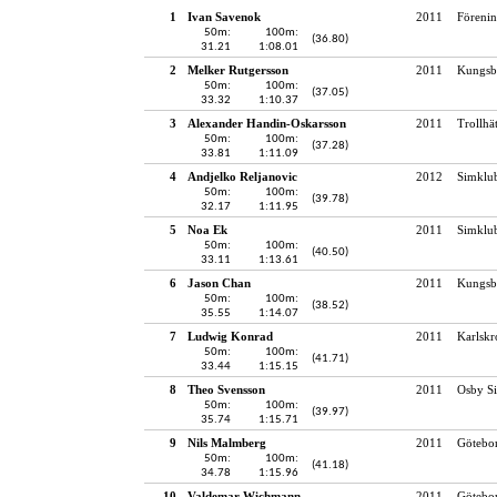
1
Ivan Savenok
2011
Föreni
50m:
100m:
(36.80)
31.21
1:08.01
2
Melker Rutgersson
2011
Kungsb
50m:
100m:
(37.05)
33.32
1:10.37
3
Alexander Handin-Oskarsson
2011
Trollhä
50m:
100m:
(37.28)
33.81
1:11.09
4
Andjelko Reljanovic
2012
Simklu
50m:
100m:
(39.78)
32.17
1:11.95
5
Noa Ek
2011
Simklu
50m:
100m:
(40.50)
33.11
1:13.61
6
Jason Chan
2011
Kungsb
50m:
100m:
(38.52)
35.55
1:14.07
7
Ludwig Konrad
2011
Karlskr
50m:
100m:
(41.71)
33.44
1:15.15
8
Theo Svensson
2011
Osby Si
50m:
100m:
(39.97)
35.74
1:15.71
9
Nils Malmberg
2011
Götebo
50m:
100m:
(41.18)
34.78
1:15.96
10
Valdemar Wichmann
2011
Götebo