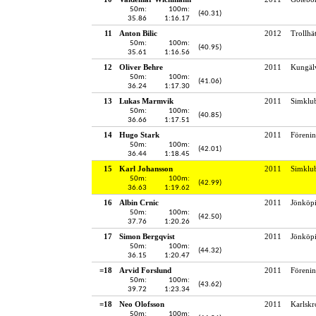
50m:
100m:
(40.31)
35.86
1:16.17
11
Anton Bilic
2012
Trollhä
50m:
100m:
(40.95)
35.61
1:16.56
12
Oliver Behre
2011
Kungälv
50m:
100m:
(41.06)
36.24
1:17.30
13
Lukas Marmvik
2011
Simklu
50m:
100m:
(40.85)
36.66
1:17.51
14
Hugo Stark
2011
Föreni
50m:
100m:
(42.01)
36.44
1:18.45
15
Karl Johansson
2011
Simklu
50m:
100m:
(42.99)
36.63
1:19.62
16
Albin Crnic
2011
Jönköpi
50m:
100m:
(42.50)
37.76
1:20.26
17
Simon Bergqvist
2011
Jönköpi
50m:
100m:
(44.32)
36.15
1:20.47
=18
Arvid Forslund
2011
Förenin
50m:
100m:
(43.62)
39.72
1:23.34
=18
Neo Olofsson
2011
Karlskr
50m:
100m: