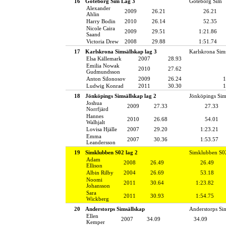
16
Göteborg Sim Lag 3
Göteborg Sim
Alexander
2009
26.21
26.21
Ahlin
Harry Bodin
2010
26.14
52.35
Nicole Caira
2009
29.51
1:21.86
Saand
Victoria Drew
2008
29.88
1:51.74
17
Karlskrona Simsällskap lag 3
Karlskrona Sim
Elsa Källemark
2007
28.93
Emilia Nowak
2010
27.62
Gudmundsson
Anton Silonosov
2009
26.24
1
Ludwig Konrad
2011
30.30
1
18
Jönköpings Simsällskap lag 2
Jönköpings Sim
Joshua
2009
27.33
27.33
Norrfjärd
Hannes
2010
26.68
54.01
Walhjalt
Lovisa Hjälle
2007
29.20
1:23.21
Emma
2007
30.36
1:53.57
Leandersson
19
Simklubben S02 lag 2
Simklubben S0
Adam
2008
26.49
26.49
Ellison
Albin Rilby
2004
26.69
53.18
Noomi
2011
30.64
1:23.82
Johansson
Sara
2011
30.93
1:54.75
Wickberg
20
Anderstorps Simsällskap
Anderstorps Si
Ellen
2007
34.09
34.09
Kemper