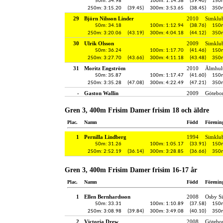
50m: 34.98
100m: 1:14.38
(39.40)
150m
250m: 3:15.20
(39.45)
300m: 3:53.65
(38.45)
350m
29
Björn Nilsson Linder
2010
Simklu
50m: 34.18
100m: 1:12.94
(38.76)
150m
250m: 3:20.06
(43.19)
300m: 4:04.18
(44.12)
350m
30
Ulrik Olsson
2009
Simklu
50m: 36.24
100m: 1:17.70
(41.46)
150m
250m: 3:27.70
(43.66)
300m: 4:11.18
(43.48)
350m
31
Moritz Engström
2010
Älmhult
50m: 35.87
100m: 1:17.47
(41.60)
150m
250m: 3:35.28
(47.08)
300m: 4:22.49
(47.21)
350m
-
Gaston Wallin
2009
Götebo
Gren 3, 400m Frisim Damer frisim 18 och äldre
Plac.
Namn
Född
Förenin
1
Pernilla Lindberg
1994
Simklu
50m: 31.26
100m: 1:05.17
(33.91)
150m
250m: 2:52.19
(36.14)
300m: 3:28.85
(36.66)
350m
Gren 3, 400m Frisim Damer frisim 16-17 år
Plac.
Namn
Född
Förenin
1
Ellen Bernhardsson
2008
Osby Si
50m: 33.31
100m: 1:10.89
(37.58)
150m
250m: 3:08.98
(39.84)
300m: 3:49.08
(40.10)
350m
2
Victoria Drew
2008
Götebo