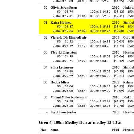
250m: 3:18.03
(40.38)
300m: 3:59.28
(41.25)
350m
30
Olivia Strandberg
2010
Jönköpi
50m: 35.74
100m: 1:14.86
(39.12)
150m
250m: 3:17.41
(41.84)
300m: 3:59.82
(42.41)
350m
31
Kajsa Holmes
2010
Simklu
50m: 35.87
100m: 1:15.53
(39.66)
150m
250m: 3:19.66
(42.02)
300m: 4:02.26
(42.60)
350m
32
Victoría Dís Einarsdóttir
2009
Osby Si
50m: 36.52
100m: 1:16.55
(40.03)
150m
250m: 3:21.49
(41.12)
300m: 4:03.23
(41.74)
350m
33
Ylva-Li Engström
2010
Föreni
50m: 34.95
100m: 1:15.01
(40.06)
150m
250m: 3:20.71
(42.29)
300m: 4:03.83
(43.12)
350m
34
Stina Levinsson
2010
Simklu
50m: 34.88
100m: 1:15.03
(40.15)
150m
250m: 3:22.79
(42.98)
300m: 4:06.00
(43.21)
350m
35
Hedda Mirus
2009
Kalmar 
50m: 38.04
100m: 1:18.93
(40.89)
150m
250m: 3:26.00
(42.64)
300m: 4:09.09
(43.09)
350m
36
Mimmi Miller Rudenstam
2010
Jönköpi
50m: 37.30
100m: 1:19.22
(41.92)
150m
250m: 3:26.28
(42.86)
300m: 4:10.06
(43.78)
350m
-
Ingrid Sundström
2009
Föreni
Gren 4, 100m Medley Herrar medley 12-13 år
Plac.
Namn
Född
Förenin