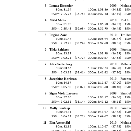
3
Linnea Dicander
2009
Mölndal
50m: 31.34
100m: 1:05.86
(34.52)
150m
250m: 2:55.24
(36.76)
300m: 3:32.43
(37.19)
350m
4
Nikki Malm
2010
Jönköpi
50m: 31.93
100m: 1:06.50
(34.57)
150m
250m: 2:55.45
(36.69)
300m: 3:31.90
(36.45)
350m
5
Regina Zana
2010
Trollhä
50m: 31.47
100m: 1:06.94
(35.47)
150m
250m: 2:59.25
(38.24)
300m: 3:37.60
(38.35)
350m
6
Tilda Sahlsten
2009
Föreni
50m: 33.59
100m: 1:09.98
(36.39)
150m
250m: 3:02.21
(37.72)
300m: 3:39.87
(37.66)
350m
7
Alice Setterberg
2010
Mölndal
50m: 33.16
100m: 1:09.74
(36.58)
150m
250m: 3:03.92
(38.41)
300m: 3:41.82
(37.90)
350m
8
Josephine Karlsson
2010
Föreni
50m: 34.87
100m: 1:11.87
(37.00)
150m
250m: 3:05.50
(38.07)
300m: 3:43.60
(38.10)
350m
9
Signe Viola Larsson
2009
Simklu
50m: 32.16
100m: 1:08.52
(36.36)
150m
250m: 3:02.51
(38.14)
300m: 3:41.12
(38.61)
350m
10
Molly Lisstorp
2010
Föreni
50m: 34.51
100m: 1:11.97
(37.46)
150m
250m: 3:06.11
(38.29)
300m: 3:44.62
(38.51)
350m
11
Elin Asserståhl
2010
Mölndal
50m: 32.92
100m: 1:10.67
(37.75)
150m