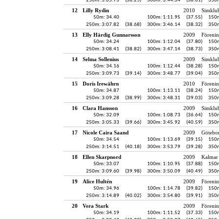
250m: 3:05.73
(38.25)
300m: 3:44.34
(38.61)
350m
12
Lilly Rydin
2010
Simklu
50m: 34.40
100m: 1:11.95
(37.55)
150m
250m: 3:07.82
(38.68)
300m: 3:46.14
(38.32)
350m
13
Elly Härdig Gunnarsson
2009
Föreni
50m: 34.24
100m: 1:12.04
(37.80)
150m
250m: 3:08.41
(38.82)
300m: 3:47.14
(38.73)
350m
14
Selma Sollenius
2009
Simklu
50m: 34.16
100m: 1:12.44
(38.28)
150m
250m: 3:09.73
(39.14)
300m: 3:48.77
(39.04)
350m
15
Doris Irewährn
2010
Föreni
50m: 34.87
100m: 1:13.11
(38.24)
150m
250m: 3:09.28
(38.99)
300m: 3:48.31
(39.03)
350m
16
Clara Hansson
2009
Simklu
50m: 32.09
100m: 1:08.73
(36.64)
150m
250m: 3:05.33
(39.66)
300m: 3:45.92
(40.59)
350m
17
Nicole Caira Saand
2009
Götebo
50m: 34.54
100m: 1:13.69
(39.15)
150m
250m: 3:14.51
(40.18)
300m: 3:53.79
(39.28)
350m
18
Ellen Skarpnord
2009
Kalmar 
50m: 33.07
100m: 1:10.95
(37.88)
150m
250m: 3:09.60
(39.98)
300m: 3:50.09
(40.49)
350m
19
Alice Hultén
2009
Föreni
50m: 34.96
100m: 1:14.78
(39.82)
150m
250m: 3:14.89
(40.02)
300m: 3:54.80
(39.91)
350m
20
Vera Stark
2009
Föreni
50m: 34.19
100m: 1:11.52
(37.33)
150m