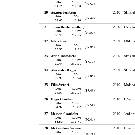
50m:
100m:
(39.52)
31.76
1:11.28
20
Agaton Jernberg
2010
Simklu
50m:
100m:
(39.46)
32.48
1:11.94
21
Johan Bendz Lundberg
2009
Osby Si
50m:
100m:
(39.07)
33.48
1:12.55
22
Nils Nilvér
2009
Mölndal
50m:
100m:
(39.01)
33.58
1:12.59
23
Arian Tahmasebi
2009
Simklu
50m:
100m:
(37.77)
35.44
1:13.21
24
Alexander Bagge
2009
Simklu
50m:
100m:
(37.85)
35.39
1:13.24
25
Filip Signori
2010
Mölndal
50m:
100m:
(39.49)
34.07
1:13.56
26
Hugo Chauhan
2010
Götebo
50m:
100m:
(39.50)
34.37
1:13.87
27
Marwin Cronholm
2010
Jönköpi
50m:
100m:
(40.41)
33.50
1:13.91
28
Maksimilian Seymen
2010
Götebo
50m:
100m:
(40.78)