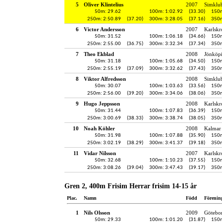
5
Oliver Klintelius
2007
Simklu
50m: 29.62
100m: 1:02.92
(33.30)
150m
250m: 2:50.89
(37.20)
300m: 3:28.05
(37.16)
350m
6
Victor Andersson
2007
Karlskr
50m: 31.52
100m: 1:06.18
(34.66)
150m
250m: 2:55.00
(36.75)
300m: 3:32.34
(37.34)
350m
7
Theo Ekblad
2008
Jönköpi
50m: 31.18
100m: 1:05.68
(34.50)
150m
250m: 2:55.19
(37.09)
300m: 3:32.62
(37.43)
350m
8
Viktor Alfredsson
2008
Simklu
50m: 30.07
100m: 1:03.63
(33.56)
150m
250m: 2:56.00
(39.20)
300m: 3:34.06
(38.06)
350m
9
Hugo Jeppsson
2008
Karlskr
50m: 31.44
100m: 1:07.83
(36.39)
150m
250m: 3:00.69
(38.33)
300m: 3:38.74
(38.05)
350m
10
Noah Köhler
2008
Kalmar 
50m: 31.98
100m: 1:07.88
(35.90)
150m
250m: 3:02.19
(38.29)
300m: 3:41.37
(39.18)
350m
11
Vidar Nilsson
2007
Karlskr
50m: 32.68
100m: 1:10.23
(37.55)
150m
250m: 3:08.26
(39.04)
300m: 3:47.43
(39.17)
350m
Gren 2, 400m Frisim Herrar frisim 14-15 år
Plac.
Namn
Född
Förenin
1
Nils Olsson
2009
Götebo
50m: 29.33
100m: 1:01.20
(31.87)
150m