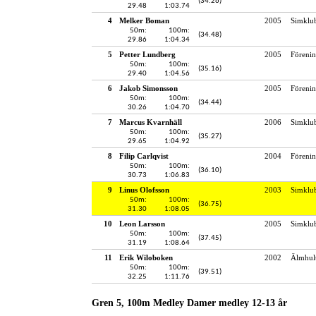
(34.26)
29.48
1:03.74
4
Melker Boman
2005
Simklu
50m:
100m:
(34.48)
29.86
1:04.34
5
Petter Lundberg
2005
Föreni
50m:
100m:
(35.16)
29.40
1:04.56
6
Jakob Simonsson
2005
Föreni
50m:
100m:
(34.44)
30.26
1:04.70
7
Marcus Kvarnhäll
2006
Simklu
50m:
100m:
(35.27)
29.65
1:04.92
8
Filip Carlqvist
2004
Förenin
50m:
100m:
(36.10)
30.73
1:06.83
9
Linus Olofsson
2003
Simklu
50m:
100m:
(36.75)
31.30
1:08.05
10
Leon Larsson
2005
Simklu
50m:
100m:
(37.45)
31.19
1:08.64
11
Erik Wiloboken
2002
Älmhult
50m:
100m:
(39.51)
32.25
1:11.76
Gren 5, 100m Medley Damer medley 12-13 år