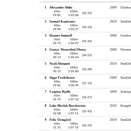
1
Alexander Ahlin
2009
Götebo
50m:
100m:
(33.25)
29.81
1:03.06
2
Samuel Kapitanov
2010
Simklu
50m:
100m:
(34.23)
29.04
1:03.27
3
Hannes Aminoff
2009
Götebo
50m:
100m:
(34.34)
29.73
1:04.07
4
Gustav Westerlind Olsson
2009
Föreni
50m:
100m:
(34.52)
30.12
1:04.64
5
Noah Almquist
2010
Simklu
50m:
100m:
(35.68)
30.12
1:05.80
6
Sigge Fredriksson
2009
Simklu
50m:
100m:
(37.13)
29.81
1:06.94
7
Caspian Hjälle
2009
Jönköpi
50m:
100m:
(34.57)
32.75
1:07.32
8
Luke Morlok Baeckström
2010
Kungälv
50m:
100m:
(35.43)
32.08
1:07.51
9
Felix Örmgård
2010
Simklu
50m:
100m:
(36.24)
31.31
1:07.55