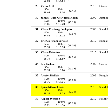
33.86
1:14.64
29
Victor Arill
2010
Götebo
50m:
100m:
(39.45)
35.69
1:15.14
30
Samuel Alden Gowidjaja Halim
2009
Älmhult
50m:
100m:
(40.35)
34.85
1:15.20
31
Viktor Forsberg Funkquist
2009
Simklu
50m:
100m:
(40.37)
34.85
1:15.22
32
Eric Olof Nam karlsson
2010
Kungälv
50m:
100m:
(39.74)
35.59
1:15.33
33
Viktor Helmfors
2010
Simklu
50m:
100m:
(39.95)
36.74
1:16.69
34
Leo Ekelund
2009
Götebo
50m:
100m:
(41.19)
35.51
1:16.70
35
Alexéy Shishkin
2009
Kungsb
50m:
100m:
(41.09)
36.72
1:17.81
36
Björn Nilsson Linder
2010
Simklu
50m:
100m:
(42.74)
35.35
1:18.09
37
August Svensson
2010
Karlskr
50m:
100m:
(43.23)
35.23
1:18.46