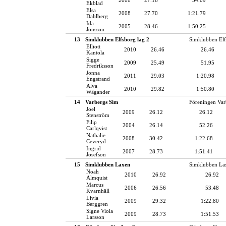
Ekblad
Elsa
2008
27.70
1:21.79
Dahlberg
Ida
2005
28.46
1:50.25
Jonsson
13
Simklubben Elfsborg lag 2
Simklubben Elf
Elliott
2010
26.46
26.46
Kantola
Sigge
2009
25.49
51.95
Fredriksson
Jonna
2011
29.03
1:20.98
Engstrand
Alva
2010
29.82
1:50.80
Wägander
14
Varbergs Sim
Föreningen Var
Joel
2009
26.12
26.12
Stenström
Filip
2004
26.14
52.26
Carlqvist
Nathalie
2008
30.42
1:22.68
Ceveryd
Ingrid
2007
28.73
1:51.41
Josefson
15
Simklubben Laxen
Simklubben La
Noah
2010
26.92
26.92
Almquist
Marcus
2006
26.56
53.48
Kvarnhäll
Livia
2009
29.32
1:22.80
Berggren
Signe Viola
2009
28.73
1:51.53
Larsson