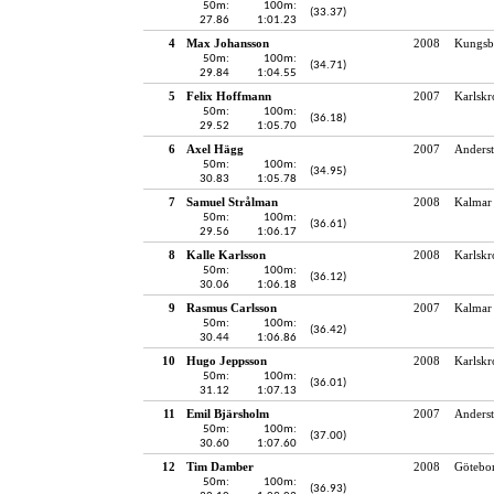
50m:
100m:
(33.37)
27.86
1:01.23
4
Max Johansson
2008
Kungsb
50m:
100m:
(34.71)
29.84
1:04.55
5
Felix Hoffmann
2007
Karlskr
50m:
100m:
(36.18)
29.52
1:05.70
6
Axel Hägg
2007
Anderst
50m:
100m:
(34.95)
30.83
1:05.78
7
Samuel Strålman
2008
Kalmar 
50m:
100m:
(36.61)
29.56
1:06.17
8
Kalle Karlsson
2008
Karlskr
50m:
100m:
(36.12)
30.06
1:06.18
9
Rasmus Carlsson
2007
Kalmar 
50m:
100m:
(36.42)
30.44
1:06.86
10
Hugo Jeppsson
2008
Karlskr
50m:
100m:
(36.01)
31.12
1:07.13
11
Emil Bjärsholm
2007
Anderst
50m:
100m:
(37.00)
30.60
1:07.60
12
Tim Damber
2008
Götebo
50m:
100m:
(36.93)