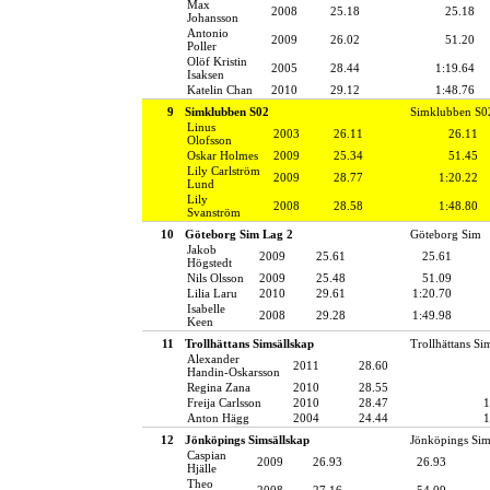
Max
2008
25.18
25.18
Johansson
Antonio
2009
26.02
51.20
Poller
Olöf Kristin
2005
28.44
1:19.64
Isaksen
Katelin Chan
2010
29.12
1:48.76
9
Simklubben S02
Simklubben S0
Linus
2003
26.11
26.11
Olofsson
Oskar Holmes
2009
25.34
51.45
Lily Carlström
2009
28.77
1:20.22
Lund
Lily
2008
28.58
1:48.80
Svanström
10
Göteborg Sim Lag 2
Göteborg Sim
Jakob
2009
25.61
25.61
Högstedt
Nils Olsson
2009
25.48
51.09
Lilia Laru
2010
29.61
1:20.70
Isabelle
2008
29.28
1:49.98
Keen
11
Trollhättans Simsällskap
Trollhättans Si
Alexander
2011
28.60
Handin-Oskarsson
Regina Zana
2010
28.55
Freija Carlsson
2010
28.47
1
Anton Hägg
2004
24.44
1
12
Jönköpings Simsällskap
Jönköpings Sim
Caspian
2009
26.93
26.93
Hjälle
Theo
2008
27.16
54.09