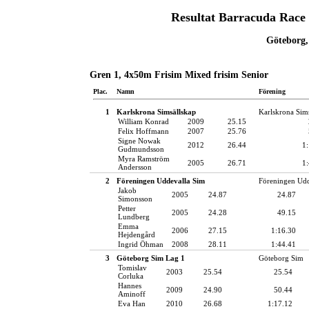
Resultat Barracuda Race
Göteborg,
Gren 1, 4x50m Frisim Mixed frisim Senior
Plac.
Namn
Förening
1
Karlskrona Simsällskap
Karlskrona Sim
William Konrad
2009
25.15
Felix Hoffmann
2007
25.76
Signe Nowak
2012
26.44
1
Gudmundsson
Myra Ramström
2005
26.71
1
Andersson
2
Föreningen Uddevalla Sim
Föreningen Udd
Jakob
2005
24.87
24.87
Simonsson
Petter
2005
24.28
49.15
Lundberg
Emma
2006
27.15
1:16.30
Hejdengård
Ingrid Öhman
2008
28.11
1:44.41
3
Göteborg Sim Lag 1
Göteborg Sim
Tomislav
2003
25.54
25.54
Corluka
Hannes
2009
24.90
50.44
Aminoff
Eva Han
2010
26.68
1:17.12