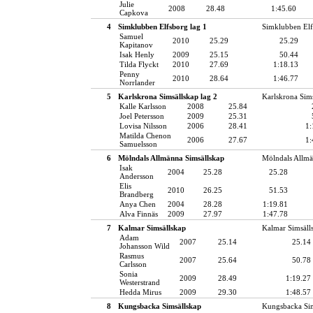
Julie
2008
28.48
1:45.60
Capkova
4
Simklubben Elfsborg lag 1
Simklubben Elf
Samuel
2010
25.29
25.29
Kapitanov
Isak Henly
2009
25.15
50.44
Tilda Flyckt
2010
27.69
1:18.13
Penny
2010
28.64
1:46.77
Norrlander
5
Karlskrona Simsällskap lag 2
Karlskrona Sim
Kalle Karlsson
2008
25.84
Joel Petersson
2009
25.31
Lovisa Nilsson
2006
28.41
1:
Matilda Chenon
2006
27.67
1:
Samuelsson
6
Mölndals Allmänna Simsällskap
Mölndals Allmä
Isak
2004
25.28
25.28
Andersson
Elis
2010
26.25
51.53
Brandberg
Anya Chen
2004
28.28
1:19.81
Alva Finnäs
2009
27.97
1:47.78
7
Kalmar Simsällskap
Kalmar Simsäll
Adam
2007
25.14
25.14
Johansson Wild
Rasmus
2007
25.64
50.78
Carlsson
Sonia
2009
28.49
1:19.27
Westerstrand
Hedda Mirus
2009
29.30
1:48.57
8
Kungsbacka Simsällskap
Kungsbacka Sim