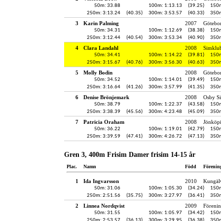
50m: 33.88
100m: 1:13.13
(39.25)
150m
250m: 3:13.24
(40.35)
300m: 3:53.57
(40.33)
350m
3
Karin Palming
2007
Götebo
50m: 34.31
100m: 1:12.69
(38.38)
150m
250m: 3:12.44
(40.54)
300m: 3:53.34
(40.90)
350m
4
Clara Landahl
2008
Simklu
50m: 34.41
100m: 1:14.22
(39.81)
150m
250m: 3:15.67
(40.76)
300m: 3:56.30
(40.63)
350m
5
Molly Bodin
2008
Götebo
50m: 34.52
100m: 1:14.01
(39.49)
150m
250m: 3:16.64
(41.26)
300m: 3:57.99
(41.35)
350m
6
Denise Brönjemark
2008
Osby Si
50m: 38.79
100m: 1:22.37
(43.58)
150m
250m: 3:38.39
(45.56)
300m: 4:23.48
(45.09)
350m
7
Patricia Oraham
2008
Jönköpi
50m: 36.22
100m: 1:19.01
(42.79)
150m
250m: 3:39.59
(47.41)
300m: 4:26.72
(47.13)
350m
Gren 3, 400m Frisim Damer frisim 14-15 år
Plac.
Namn
Född
Förenin
1
Ida Ingvarsson
2010
Kungälv
50m: 31.06
100m: 1:05.30
(34.24)
150m
250m: 2:51.56
(35.75)
300m: 3:27.97
(36.41)
350m
2
Linnea Nordqvist
2009
Föreni
50m: 31.55
100m: 1:05.97
(34.42)
150m
250m: 2:53.57
(36.13)
300m: 3:29.95
(36.38)
350m