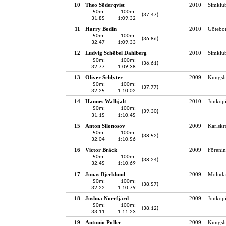
10
Theo Söderqvist
2010
Simklu
50m:
100m:
(37.47)
31.85
1:09.32
11
Harry Bodin
2010
Götebo
50m:
100m:
(36.86)
32.47
1:09.33
12
Ludvig Schöbel Dahlberg
2010
Simklu
50m:
100m:
(36.61)
32.77
1:09.38
13
Oliver Schlyter
2009
Kungsb
50m:
100m:
(37.77)
32.25
1:10.02
14
Hannes Walhjalt
2010
Jönköpi
50m:
100m:
(39.30)
31.15
1:10.45
15
Anton Silonosov
2009
Karlskr
50m:
100m:
(38.52)
32.04
1:10.56
16
Victor Bräck
2009
Föreni
50m:
100m:
(38.24)
32.45
1:10.69
17
Jonas Bjerklund
2009
Mölndal
50m:
100m:
(38.57)
32.22
1:10.79
18
Joshua Norrfjärd
2009
Jönköpi
50m:
100m:
(38.12)
33.11
1:11.23
19
Antonio Poller
2009
Kungsb