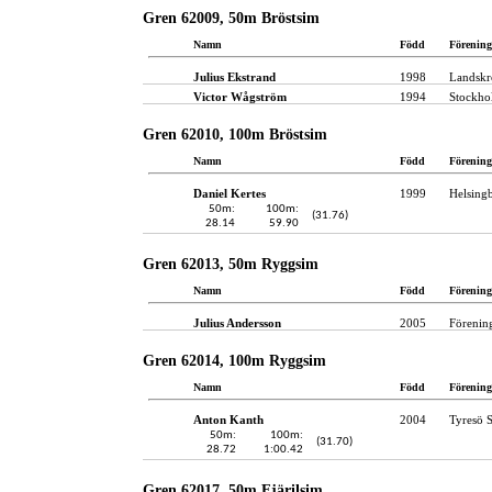
Gren 62009, 50m Bröstsim
Namn
Född
Förening
Julius Ekstrand
1998
Landskr
Victor Wågström
1994
Stockho
Gren 62010, 100m Bröstsim
Namn
Född
Förening
Daniel Kertes
1999
Helsing
50m:
100m:
(31.76)
28.14
59.90
Gren 62013, 50m Ryggsim
Namn
Född
Förening
Julius Andersson
2005
Förenin
Gren 62014, 100m Ryggsim
Namn
Född
Förening
Anton Kanth
2004
Tyresö 
50m:
100m:
(31.70)
28.72
1:00.42
Gren 62017, 50m Fjärilsim