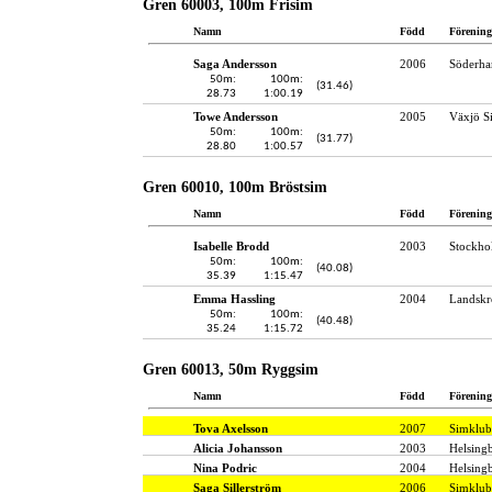
Gren 60003, 100m Frisim
Namn
Född
Förening
Saga Andersson
2006
Söderha
50m:
100m:
(31.46)
28.73
1:00.19
Towe Andersson
2005
Växjö S
50m:
100m:
(31.77)
28.80
1:00.57
Gren 60010, 100m Bröstsim
Namn
Född
Förening
Isabelle Brodd
2003
Stockho
50m:
100m:
(40.08)
35.39
1:15.47
Emma Hassling
2004
Landskr
50m:
100m:
(40.48)
35.24
1:15.72
Gren 60013, 50m Ryggsim
Namn
Född
Förening
Tova Axelsson
2007
Simklub
Alicia Johansson
2003
Helsing
Nina Podric
2004
Helsing
Saga Sillerström
2006
Simklub