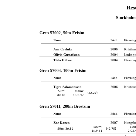
Res
Stockholm,
Gren 57002, 50m Frisim
Namn
Född
Förening
Ana Corluka
2006
Kristian
Olivia Gustafsson
2004
Linköpi
Tilda Hilbert
2004
Förenin
Gren 57003, 100m Frisim
Namn
Född
Förening
Tigra Salomonsson
2006
Kristian
50m:
100m:
(32.29)
30.18
1:02.47
Gren 57011, 200m Bröstsim
Namn
Född
Förening
Zoe Kanen
2007
Kungsba
100m:
150
50m: 36.86
(42.75)
1:19.61
2:02.