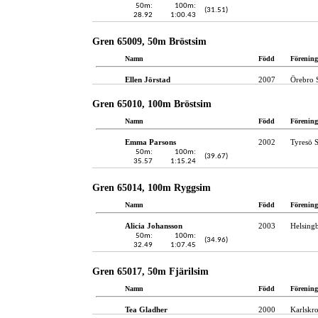
50m:
100m:
(31.51)
28.92
1:00.43
Gren 65009, 50m Bröstsim
Namn
Född
Förening
Ellen Jörstad
2007
Örebro 
Gren 65010, 100m Bröstsim
Namn
Född
Förening
Emma Parsons
2002
Tyresö 
50m:
100m:
(39.67)
35.57
1:15.24
Gren 65014, 100m Ryggsim
Namn
Född
Förening
Alicia Johansson
2003
Helsing
50m:
100m:
(34.96)
32.49
1:07.45
Gren 65017, 50m Fjärilsim
Namn
Född
Förening
Tea Gladher
2000
Karlskr