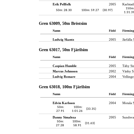
Erik Pellfolk
2005
Karlstad
150m
50m: 28.30
100m: 59.27
(30.97)
1:31.3
Gren 63009, 50m Bröstsim
Namn
Född
Förening
Ludwig Skantz
2005
Järfälla
Gren 63017, 50m Fjärilsim
Namn
Född
Förening
Caspian Humble
2005
Täby S
Marcus Johnsson
2002
Väsby S
Ludvig Romare
2004
Velling
Gren 63018, 100m Fjärilsim
Namn
Född
Förening
Edvin Karlsson
2004
Motala 
50m:
100m:
(33.35)
27.91
1:01.26
Danny Simaleza
2005
Sundsval
50m:
100m:
(31.63)
27.28
58.91