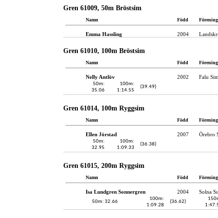
Gren 61009, 50m Bröstsim
Namn
Född
Förening
Emma Hassling
2004
Landskr
Gren 61010, 100m Bröstsim
Namn
Född
Förening
Nelly Antlöv
2002
Falu Sim
50m:
100m:
(39.49)
35.06
1:14.55
Gren 61014, 100m Ryggsim
Namn
Född
Förening
Ellen Jörstad
2007
Örebro 
50m:
100m:
(36.38)
32.95
1:09.33
Gren 61015, 200m Ryggsim
Namn
Född
Förening
Isa Lundgren Sonnergren
2004
Solna S
100m:
150
50m: 32.66
(36.62)
1:09.28
1:47.