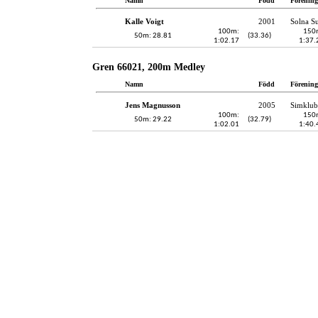
Namn
Född
Förening
Kalle Voigt
2001
Solna S
100m:
150
50m: 28.81
(33.36)
1:02.17
1:37.
Gren 66021, 200m Medley
Namn
Född
Förening
Jens Magnusson
2005
Simklub
100m:
150
50m: 29.22
(32.79)
1:02.01
1:40.