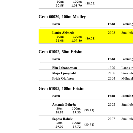
50m:
100m:
(38.21)
30.55
1:08.76
Gren 60020, 100m Medley
Namn
Född
Förening
Louise Ahlstedt
2008
Simklub
50m:
100m:
(36.28)
31.08
1:07.36
Gren 61002, 50m Frisim
Namn
Född
Förening
Elin Johannesson
1999
Landskr
Maja Ljungdahl
2006
Simklub
Frida Olofsson
2004
Mölndal
Gren 61003, 100m Frisim
Namn
Född
Förening
Amanda Böhrén
2005
Simklub
50m:
100m:
(30.71)
28.59
59.30
Sophia Röhrle
2007
Simklub
50m:
100m:
(30.71)
29.01
59.72