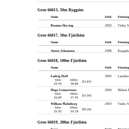
Gren 66013, 50m Ryggsim
Namn
Född
Förening
Rasmus Skyving
2003
Väsby S
Gren 66017, 50m Fjärilsim
Namn
Född
Förening
Anton Johansson
1996
Kungsba
Gren 66018, 100m Fjärilsim
Namn
Född
Förening
Ludvig Hoff
2005
Landskr
50m:
100m:
(31.87)
26.93
58.80
Hugo Lennartsson
2004
Malmö 
50m:
100m:
(31.06)
26.89
57.95
William Malmborg
2003
Väsby S
50m:
100m:
(30.26)
25.92
56.18
Gren 66019, 200m Fjärilsim