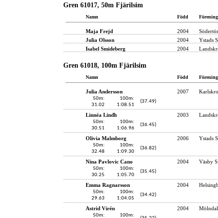
Gren 61017, 50m Fjärilsim
Namn
Född
Förening
Maja Frejd
2004
Södertör
Julia Olsson
2004
Ystads S
Isabel Smideberg
2004
Landskr
Gren 61018, 100m Fjärilsim
Namn
Född
Förening
Julia Andersson
2007
Karlskr
50m:
100m:
(37.49)
31.02
1:08.51
Linnéa Lindh
2003
Landskr
50m:
100m:
(36.45)
30.51
1:06.96
Olivia Malmborg
2006
Ystads S
50m:
100m:
(36.82)
32.48
1:09.30
Nina Pavlovic Cano
2004
Väsby S
50m:
100m:
(35.45)
30.25
1:05.70
Emma Ragnarsson
2004
Helsing
50m:
100m:
(34.42)
29.63
1:04.05
Astrid Virén
2004
Mölndal
50m:
100m: