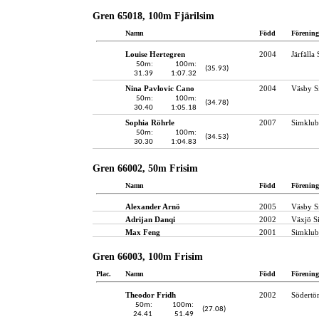
Gren 65018, 100m Fjärilsim
Namn
Född
Förening
Louise Hertegren
2004
Järfälla
50m:
100m:
(35.93)
31.39
1:07.32
Nina Pavlovic Cano
2004
Väsby S
50m:
100m:
(34.78)
30.40
1:05.18
Sophia Röhrle
2007
Simklub
50m:
100m:
(34.53)
30.30
1:04.83
Gren 66002, 50m Frisim
Namn
Född
Förening
Alexander Arnö
2005
Väsby S
Adrijan Danqi
2002
Växjö S
Max Feng
2001
Simklub
Gren 66003, 100m Frisim
Plac.
Namn
Född
Förening
Theodor Fridh
2002
Södertör
50m:
100m:
(27.08)
24.41
51.49