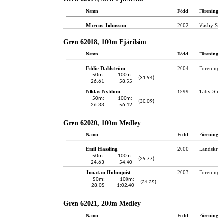
Namn
Född
Förening
Marcus Johnsson
2002
Väsby S
Gren 62018, 100m Fjärilsim
Namn
Född
Förening
Eddie Dahlström
2004
Förenin
50m:
100m:
(31.94)
26.61
58.55
Niklas Nyblom
1999
Täby S
50m:
100m:
(30.09)
26.33
56.42
Gren 62020, 100m Medley
Namn
Född
Förening
Emil Hassling
2000
Landskr
50m:
100m:
(29.77)
24.63
54.40
Jonatan Holmquist
2003
Förenin
50m:
100m:
(34.35)
28.05
1:02.40
Gren 62021, 200m Medley
Namn
Född
Förening