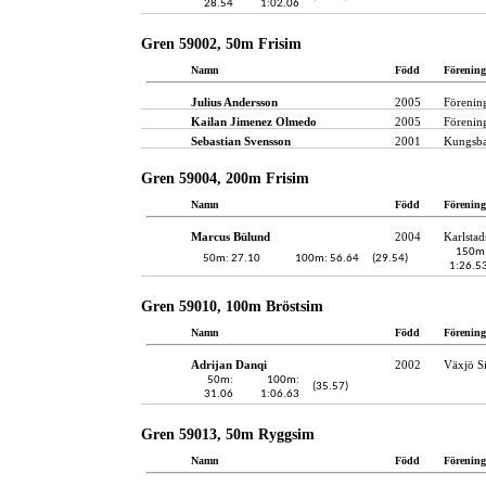
28.54
1:02.06
Gren 59002, 50m Frisim
Namn
Född
Förening
Julius Andersson
2005
Förenin
Kailan Jimenez Olmedo
2005
Förenin
Sebastian Svensson
2001
Kungsba
Gren 59004, 200m Frisim
Namn
Född
Förening
Marcus Bülund
2004
Karlstad
150m
50m: 27.10
100m: 56.64
(29.54)
1:26.5
Gren 59010, 100m Bröstsim
Namn
Född
Förening
Adrijan Danqi
2002
Växjö S
50m:
100m:
(35.57)
31.06
1:06.63
Gren 59013, 50m Ryggsim
Namn
Född
Förening