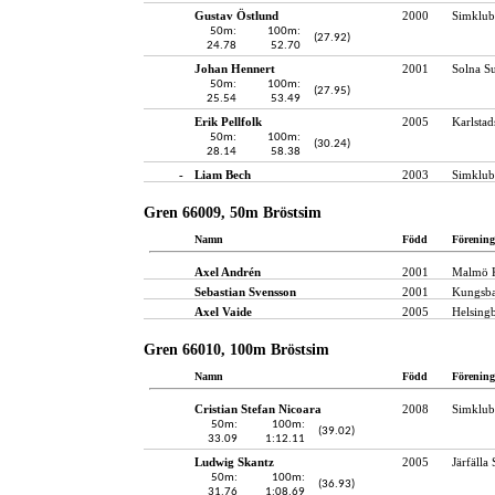
Gustav Östlund
2000
Simklub
50m:
100m:
(27.92)
24.78
52.70
Johan Hennert
2001
Solna S
50m:
100m:
(27.95)
25.54
53.49
Erik Pellfolk
2005
Karlstad
50m:
100m:
(30.24)
28.14
58.38
-
Liam Bech
2003
Simklub
Gren 66009, 50m Bröstsim
Namn
Född
Förening
Axel Andrén
2001
Malmö 
Sebastian Svensson
2001
Kungsba
Axel Vaide
2005
Helsing
Gren 66010, 100m Bröstsim
Namn
Född
Förening
Cristian Stefan Nicoara
2008
Simklub
50m:
100m:
(39.02)
33.09
1:12.11
Ludwig Skantz
2005
Järfälla
50m:
100m:
(36.93)
31.76
1:08.69