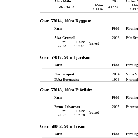
Alma Mühr
2005
Örebro 
100m:
150
50m: 34.81
(41.13)
1:15.94
1:57.
Gren 57014, 100m Ryggsim
Namn
Född
Förening
Alva Granzell
2006
Falu Sim
50m:
100m:
(35.65)
32.36
1:08.01
Gren 57017, 50m Fjärilsim
Namn
Född
Förening
Elsa Lövquist
2004
Solna S
Ebba Rosenquist
1989
Njurund
Gren 57018, 100m Fjärilsim
Namn
Född
Förening
Emma Johansson
2005
Förenin
50m:
100m:
(36.26)
31.02
1:07.28
Gren 58002, 50m Frisim
Namn
Född
Förening