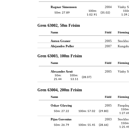
Ragnar Simonsson
2004
Väsby S
100m:
150
50m: 27.89
(35.02)
1:02.91
1:39.
Gren 63002, 50m Frisim
Namn
Född
Förening
Anton Graner
2005
Stockho
Alejandro Poller
2007
Kungsba
Gren 63003, 100m Frisim
Namn
Född
Förening
Alexander Arnö
2005
Väsby S
50m:
100m:
(28.07)
25.44
53.51
Gren 63004, 200m Frisim
Namn
Född
Förening
Oskar Glawing
2005
Finspån
150m
50m: 27.22
100m: 57.02
(29.80)
1:27.6
Pijus Guvenius
2003
Stockho
150m
50m: 26.79
100m: 55.45
(28.66)
1:25.4