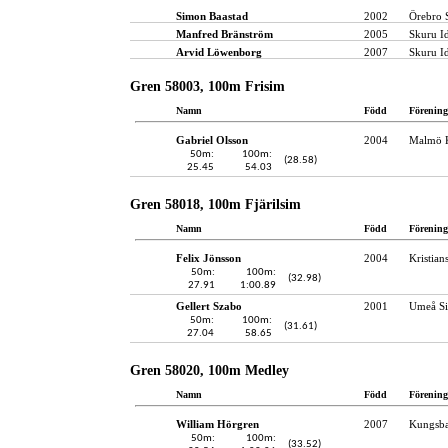
Simon Baastad
2002
Örebro 
Manfred Bränström
2005
Skuru I
Arvid Löwenborg
2007
Skuru I
Gren 58003, 100m Frisim
Namn
Född
Förening
Gabriel Olsson
2004
Malmö 
50m:
100m:
(28.58)
25.45
54.03
Gren 58018, 100m Fjärilsim
Namn
Född
Förening
Felix Jönsson
2004
Kristian
50m:
100m:
(32.98)
27.91
1:00.89
Gellert Szabo
2001
Umeå Si
50m:
100m:
(31.61)
27.04
58.65
Gren 58020, 100m Medley
Namn
Född
Förening
William Hörgren
2007
Kungsba
50m:
100m:
(33.52)