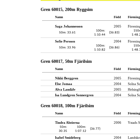
Gren 60015, 200m Ryggsim
Namn
Född
Förening
Saga Johannesson
2005
Förenin
100m:
150
50m: 33.61
(36.83)
1:10.44
1:48.
Sofie Persson
2004
Förenin
100m:
150
50m: 33.96
(36.86)
1:10.82
1:48.
Gren 60017, 50m Fjärilsim
Namn
Född
Förening
Nikki Berggren
2005
Förenin
Else Jomaa
2004
Solna S
Alva Landälv
2005
Helsing
Isa Lundgren Sonnergren
2004
Solna S
Gren 60018, 100m Fjärilsim
Namn
Född
Förening
Tindra Alstierna
2006
Ystads S
50m:
100m:
(36.77)
30.35
1:07.12
Isabel Smideberg
2004
Landskr