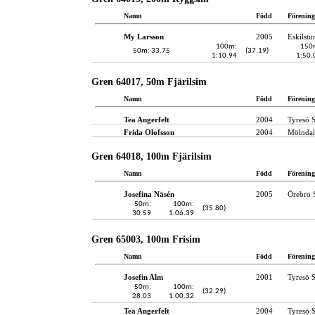
Namn
Född
Förening
My Larsson
2005
Eskilst
100m:
150
50m: 33.75
(37.19)
1:10.94
1:50.
Gren 64017, 50m Fjärilsim
Namn
Född
Förening
Tea Angerfelt
2004
Tyresö 
Frida Olofsson
2004
Mölndal
Gren 64018, 100m Fjärilsim
Namn
Född
Förening
Josefina Näsén
2005
Örebro 
50m:
100m:
(35.80)
30.59
1:06.39
Gren 65003, 100m Frisim
Namn
Född
Förening
Josefin Alm
2001
Tyresö 
50m:
100m:
(32.29)
28.03
1:00.32
Tea Angerfelt
2004
Tyresö 