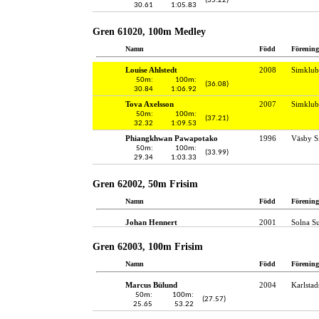
(35.22)
30.61
1:05.83
Gren 61020, 100m Medley
Namn
Född
Förening
Louise Ahlstedt
2008
Simklub
50m:
100m:
(36.08)
30.84
1:06.92
Tova Axelsson
2007
Simklub
50m:
100m:
(37.21)
32.32
1:09.53
Phiangkhwan Pawapotako
1996
Väsby S
50m:
100m:
(33.99)
29.34
1:03.33
Gren 62002, 50m Frisim
Namn
Född
Förening
Johan Hennert
2001
Solna S
Gren 62003, 100m Frisim
Namn
Född
Förening
Marcus Bülund
2004
Karlstad
50m:
100m:
(27.57)
25.65
53.22