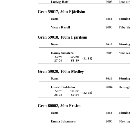
Ludvig Hoff
2005
Landskr
Gren 59017, 50m Fjärilsim
Namn
Född
Förening
Victor Karell
2003
Täby S
Gren 59018, 100m Fjärilsim
Namn
Född
Förening
Danny Simaleza
2005
Sundsval
50m:
100m:
(31.83)
27.06
58.89
Gren 59020, 100m Medley
Namn
Född
Förening
Gustaf Stokholm
2004
Helsing
50m:
100m:
(32.88)
26.96
59.84
Gren 60002, 50m Frisim
Namn
Född
Förening
Emma Johansson
2005
Förenin