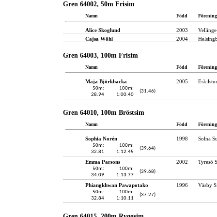
Gren 64002, 50m Frisim
Namn
Född
Förening
Alice Skoglund
2003
Velling
Cajsa Wöhl
2004
Helsing
Gren 64003, 100m Frisim
Namn
Född
Förening
Maja Björkbacka
2005
Eskilst
50m:
100m:
(31.46)
28.94
1:00.40
Gren 64010, 100m Bröstsim
Namn
Född
Förening
Sophia Norén
1998
Solna S
50m:
100m:
(39.64)
32.81
1:12.45
Emma Parsons
2002
Tyresö 
50m:
100m:
(39.68)
34.09
1:13.77
Phiangkhwan Pawapotako
1996
Väsby S
50m:
100m:
(37.27)
32.84
1:10.11
Gren 64015, 200m Ryggsim