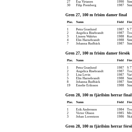
27
Esa Virtanen
1990
Sim
30
Filip Premberg
1987
Sim
Gren 27, 100 m frisim damer final
Plac.
Namn
Född
För
1
Petra Granlund
1987
S 7
2
Angelica Risebrandt
1987
Tro
3
Linnea Wakéus
1988
Kun
4
Elin Harnebrandt
1988
Sim
7
Johanna Rudbäck
1987
Sim
Gren 27, 100 m frisim damer försök
Plac.
Namn
Född
För
1
Petra Granlund
1987
S 7
2
Angelica Risebrandt
1987
Tro
3
Lisa Levin
1987
Var
5
Elin Harnebrandt
1988
Sim
8
Johanna Rudbäck
1987
Sim
19
Emelie Eriksson
1988
Sim
Gren 28, 100 m fjärilsim herrar final
Plac.
Namn
Född
För
1
Erik Andersson
1984
Tro
2
Victor Olsson
1985
Möl
3
Johan Lorentzon
1986
Skä
Gren 28, 100 m fjärilsim herrar förs