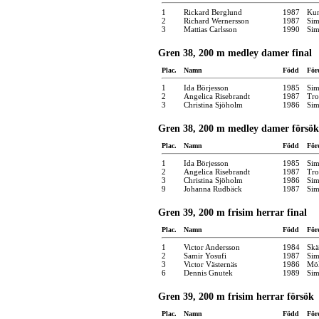
1
Rickard Berglund
1987
Kun
2
Richard Wernersson
1987
Sim
3
Mattias Carlsson
1990
Sim
Gren 38, 200 m medley damer final
Plac.
Namn
Född
För
1
Ida Börjesson
1985
Sim
2
Angelica Risebrandt
1987
Tro
3
Christina Sjöholm
1986
Sim
Gren 38, 200 m medley damer försök
Plac.
Namn
Född
För
1
Ida Börjesson
1985
Sim
2
Angelica Risebrandt
1987
Tro
3
Christina Sjöholm
1986
Sim
9
Johanna Rudbäck
1987
Sim
Gren 39, 200 m frisim herrar final
Plac.
Namn
Född
För
1
Victor Andersson
1984
Skä
2
Samir Yosufi
1987
Sim
3
Victor Västernäs
1986
Möl
6
Dennis Gnutek
1989
Sim
Gren 39, 200 m frisim herrar försök
Plac.
Namn
Född
För