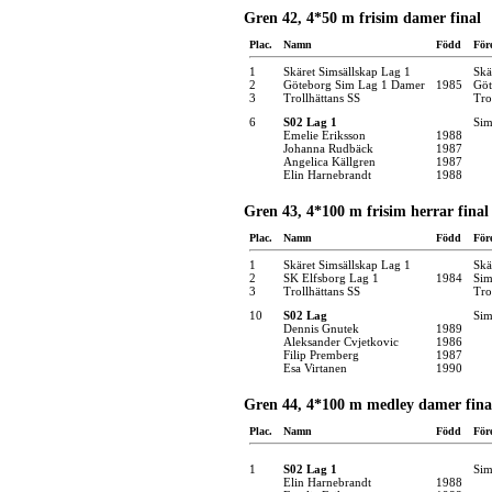
Gren 42, 4*50 m frisim damer final
Plac.
Namn
Född
För
1
Skäret Simsällskap Lag 1
Skä
2
Göteborg Sim Lag 1 Damer
1985
Göt
3
Trollhättans SS
Tro
6
S02 Lag 1
Sim
Emelie Eriksson
1988
Johanna Rudbäck
1987
Angelica Källgren
1987
Elin Harnebrandt
1988
Gren 43, 4*100 m frisim herrar final
Plac.
Namn
Född
För
1
Skäret Simsällskap Lag 1
Skä
2
SK Elfsborg Lag 1
1984
Sim
3
Trollhättans SS
Tro
10
S02 Lag
Sim
Dennis Gnutek
1989
Aleksander Cvjetkovic
1986
Filip Premberg
1987
Esa Virtanen
1990
Gren 44, 4*100 m medley damer fina
Plac.
Namn
Född
För
1
S02 Lag 1
Sim
Elin Harnebrandt
1988