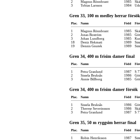
2
Magnus Rönnbrant
1985
Skä
3
Tobias Larsson
1984
Udd
Gren 33, 100 m medley herrar försök
Plac.
Namn
Född
För
1
Magnus Rönnbrant
1985
Skä
2
Jonas Boström
1985
Göt
3
Johan Lundberg
1985
Kun
18
Deniz Hekmati
1989
Sim
19
Dennis Gnutek
1989
Sim
Gren 34, 400 m frisim damer final
Plac.
Namn
Född
För
1
Petra Granlund
1987
S 7
2
Sissela Bruksås
1986
Göt
3
Annie Billborg
1985
Göt
Gren 34, 400 m frisim damer försök
Plac.
Namn
Född
För
1
Sissela Bruksås
1986
Göt
2
Therese Severinsson
1986
Skä
3
Petra Granlund
1987
S 7
Gren 35, 50 m ryggsim herrar final
Plac.
Namn
Född
För
1
Robin Henriksson
1987
Sim