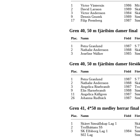
1
Victor Västernäs
1986
Möl
2
David Larsson
1989
Skä
3
Victor Andersson
1984
Skä
9
Dennis Gnutek
1989
Sim
17
Filip Premberg
1987
Sim
Gren 40, 50 m fjärilsim damer final
Plac.
Namn
Född
För
1
Petra Granlund
1987
S 7
2
Nathalie Andersson
1988
Skä
3
Josefine Walker
1985
Sim
Gren 40, 50 m fjärilsim damer försö
Plac.
Namn
Född
För
1
Petra Granlund
1987
S 7
2
Nathalie Andersson
1988
Skä
3
Angelica Risebrandt
1987
Tro
9
Elin Harnebrandt
1988
Sim
11
Angelica Källgren
1987
Sim
26
Johanna Rudbäck
1987
Sim
Gren 41, 4*50 m medley herrar final
Plac.
Namn
Född
För
1
Skäret Simsällskap Lag 1
Skä
2
Trollhättans SS
Tro
3
SK Elfsborg Lag 1
1984
Sim
S02 Lag
Sim