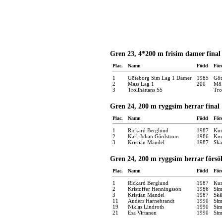
Gren 23, 4*200 m frisim damer final
Plac.
Namn
Född
För
1
Göteborg Sim Lag 1 Damer
1985
Göt
2
Mass Lag 1
200
Möl
3
Trollhättans SS
Tro
Gren 24, 200 m ryggsim herrar final
Plac.
Namn
Född
För
1
Rickard Berglund
1987
Kun
2
Karl-Johan Gårdström
1986
Kun
3
Kristian Mandel
1987
Skä
Gren 24, 200 m ryggsim herrar försö
Plac.
Namn
Född
För
1
Rickard Berglund
1987
Kun
2
Kristoffer Henningsson
1986
Sim
3
Kristian Mandel
1987
Skä
11
Anders Harnebrandt
1990
Sim
19
Niklas Lindroth
1990
Sim
21
Esa Virtanen
1990
Sim