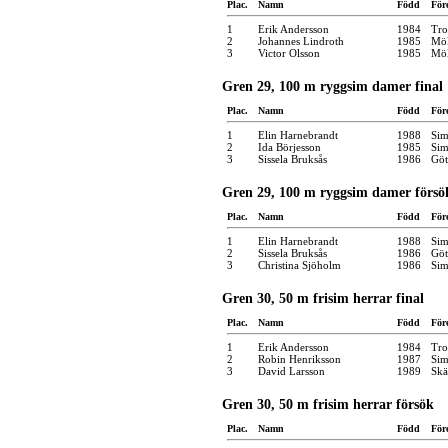
Plac.
Namn
Född
För
1
Erik Andersson
1984
Tro
2
Johannes Lindroth
1985
Möl
3
Victor Olsson
1985
Möl
Gren 29, 100 m ryggsim damer final
Plac.
Namn
Född
För
1
Elin Harnebrandt
1988
Sim
2
Ida Börjesson
1985
Sim
3
Sissela Bruksås
1986
Göt
Gren 29, 100 m ryggsim damer försö
Plac.
Namn
Född
För
1
Elin Harnebrandt
1988
Sim
2
Sissela Bruksås
1986
Göt
3
Christina Sjöholm
1986
Sim
Gren 30, 50 m frisim herrar final
Plac.
Namn
Född
För
1
Erik Andersson
1984
Tro
2
Robin Henriksson
1987
Sim
3
David Larsson
1989
Skä
Gren 30, 50 m frisim herrar försök
Plac.
Namn
Född
För