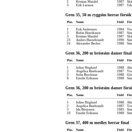
2
Kristian Mandel
1987
Skä
3
Erik Larsson
1987
Udd
Gren 35, 50 m ryggsim herrar försök
Plac.
Namn
Född
För
1
Erik Andersson
1984
Tro
2
Robin Henriksson
1987
Sim
3
Kristian Mandel
1987
Skä
23
Anders Harnebrandt
1990
Sim
24
Alexander Bechet
1986
Sim
Gren 36, 200 m bröstsim damer final
Plac.
Namn
Född
För
1
Joline Höglund
1988
Ali
2
Angelica Risebrandt
1987
Tro
3
Sofia Brockmar
1988
Göt
8
Emelie Eriksson
1988
Sim
Gren 36, 200 m bröstsim damer förs
Plac.
Namn
Född
För
1
Joline Höglund
1988
Ali
2
Angelica Risebrandt
1987
Tro
3
Ida Börjesson
1985
Sim
10
Emelie Eriksson
1988
Sim
Gren 37, 400 m medley herrar final
Plac.
Namn
Född
För