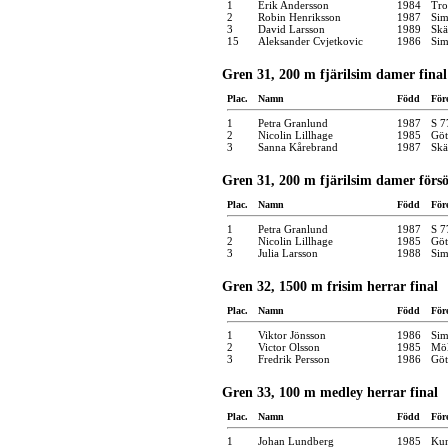
1
Erik Andersson
1984
Tro
2
Robin Henriksson
1987
Sim
3
David Larsson
1989
Skä
15
Aleksander Cvjetkovic
1986
Sim
Gren 31, 200 m fjärilsim damer final
Plac.
Namn
Född
För
1
Petra Granlund
1987
S 7
2
Nicolin Lillhage
1985
Göt
3
Sanna Kårebrand
1987
Skä
Gren 31, 200 m fjärilsim damer förs
Plac.
Namn
Född
För
1
Petra Granlund
1987
S 7
2
Nicolin Lillhage
1985
Göt
3
Julia Larsson
1988
Sim
Gren 32, 1500 m frisim herrar final
Plac.
Namn
Född
För
1
Viktor Jönsson
1986
Sim
2
Victor Olsson
1985
Möl
3
Fredrik Persson
1986
Göt
Gren 33, 100 m medley herrar final
Plac.
Namn
Född
För
1
Johan Lundberg
1985
Kun