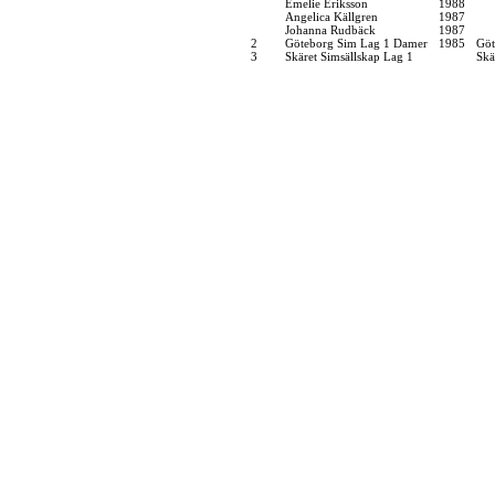
Emelie Eriksson
1988
Angelica Källgren
1987
Johanna Rudbäck
1987
2
Göteborg Sim Lag 1 Damer
1985
Göt
3
Skäret Simsällskap Lag 1
Skä