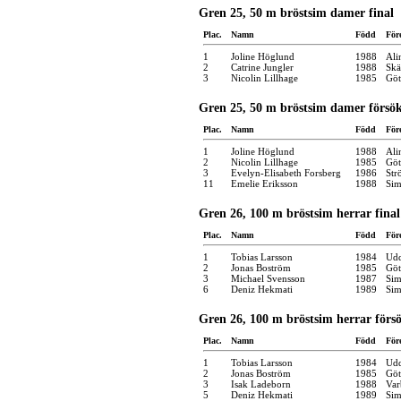
Gren 25, 50 m bröstsim damer final
Plac.
Namn
Född
För
1
Joline Höglund
1988
Ali
2
Catrine Jungler
1988
Skä
3
Nicolin Lillhage
1985
Göt
Gren 25, 50 m bröstsim damer försö
Plac.
Namn
Född
För
1
Joline Höglund
1988
Ali
2
Nicolin Lillhage
1985
Göt
3
Evelyn-Elisabeth Forsberg
1986
Str
11
Emelie Eriksson
1988
Sim
Gren 26, 100 m bröstsim herrar final
Plac.
Namn
Född
För
1
Tobias Larsson
1984
Udd
2
Jonas Boström
1985
Göt
3
Michael Svensson
1987
Sim
6
Deniz Hekmati
1989
Sim
Gren 26, 100 m bröstsim herrar förs
Plac.
Namn
Född
För
1
Tobias Larsson
1984
Udd
2
Jonas Boström
1985
Göt
3
Isak Ladeborn
1988
Var
5
Deniz Hekmati
1989
Sim