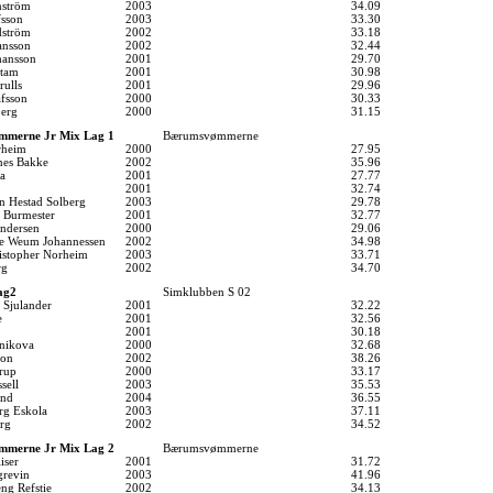
nström
2003
34.09
fsson
2003
33.30
dström
2002
33.18
nsson
2002
32.44
hansson
2001
29.70
stam
2001
30.98
rulls
2001
29.96
fsson
2000
30.33
berg
2000
31.15
merne Jr Mix Lag 1
Bærumsvømmerne
rheim
2000
27.95
nes Bakke
2002
35.96
ia
2001
27.77
2001
32.74
an Hestad Solberg
2003
29.78
 Burmester
2001
32.77
ndersen
2000
29.06
ine Weum Johannessen
2002
34.98
istopher Norheim
2003
33.71
rg
2002
34.70
ag2
Simklubben S 02
 Sjulander
2001
32.22
e
2001
32.56
2001
30.18
nikova
2000
32.68
son
2002
38.26
rup
2000
33.17
sell
2003
35.53
ind
2004
36.55
rg Eskola
2003
37.11
rg
2002
34.52
merne Jr Mix Lag 2
Bærumsvømmerne
iser
2001
31.72
grevin
2003
41.96
ng Refstie
2002
34.13