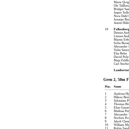
Marie Qvig
Ole Tallber
Bridget Sa
Jasper Solb
Nora Dahl 
Jonatan Ris
Astrid Hill
10
Falkenber
Dennis And
Linnea And
Martin Ettb
Sofia Bera
Alexander
Yulia Smir
Elsa Rehn
David Poly
Maja Feldh
Carl Storbe
Lambertse
Gren 2, 50m Fj
Plac.
Namn
1
Andreas Hj
2
Håkon Bre
3
Sebastian P
4
Thomas Bru
5
Elias Gause
6
Mathias Pe
7
Alexander T
8
Norbert Pr
9
Jakob Clem
10
William My
11
Robin San