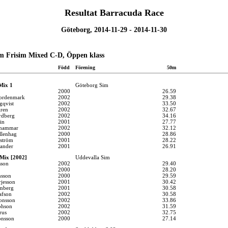
Resultat Barracuda Race
Göteborg, 2014-11-29 - 2014-11-30
m Frisim Mixed C-D, Öppen klass
Född
Förening
50m
Mix 1
Göteborg Sim
2000
26.59
Nordenmark
2002
29.38
gqvist
2002
33.50
gren
2002
32.67
rdberg
2002
34.16
in
2001
27.77
ghammar
2002
32.12
llenhag
2000
28.86
lström
2001
28.22
lander
2001
26.91
Mix [2002]
Uddevalla Sim
sson
2002
29.40
2000
28.20
nsson
2000
29.59
jesson
2001
30.42
ömberg
2001
30.58
afson
2002
30.58
onsson
2002
33.86
phson
2002
31.59
rus
2002
32.75
onsson
2000
27.14