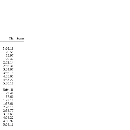
Tid
Status
5:00.18
26.59
55.97
1:29.47
2:02.14
2:36.30
3:04.07
3:36.19
4:05.05
4:33.27
5:00.18
5:04.11
29.40
57.60
1:27.19
1:57.61
2:28.19
2:58.77
3:32.63
4:04.22
4:36.97
5:04.11