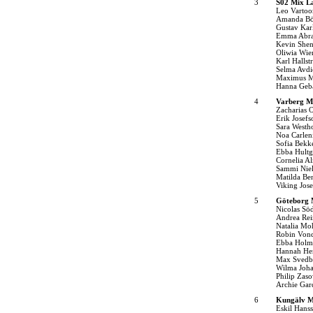
3
S02 Mix L
Leo Varto
Amanda B
Gustav Kar
Emma Abr
Kevin She
Oliwia Wie
Karl Halls
Selma Avdi
Maximus M
Hanna Geb
4
Varberg M
Zacharias 
Erik Josefs
Sara Westh
Noa Carlen
Sofia Bekk
Ebba Hultg
Cornelia A
Sammi Nie
Matilda Be
Viking Jos
5
Göteborg 
Nicolas Sö
Andrea Rei
Natalia M
Robin Von
Ebba Holm
Hannah He
Max Svedb
Wilma Joh
Philip Zas
Archie Gar
6
Kungälv M
Eskil Hans