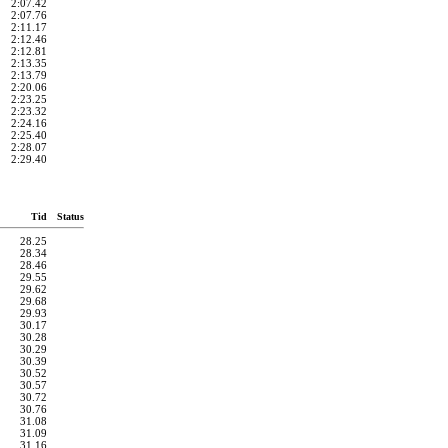
2:07.42
2:07.76
2:11.17
2:12.46
2:12.81
2:13.35
2:13.79
2:20.06
2:23.25
2:23.32
2:24.16
2:25.40
2:28.07
2:29.40
Tid
Status
28.25
28.34
28.46
29.55
29.62
29.68
29.93
30.17
30.28
30.29
30.39
30.52
30.57
30.72
30.76
31.08
31.09
31.16