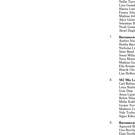
Nellie Tjer
Lina Gusta
Hanna Lin
Emmy Joha
Mathias Jo
Alice Göte
Sebastian B
Noah Gusta
Aksel Dag
7
Bærumsvøm
Anders No
Hedda Rør
Nicholas L
Stine Røed
Jonas Mili
Nora Moen
Mathias Gu
Ella Krist
Henrik Chr
Lisa Holbe
8
S02 Mix L
Carl-Ruben
Lena Shafi
Ivan Diep
Anna Lipat
Robin Nils
Malin Kald
Gustav Fors
Madison L
Vide Trobe
Signe Kåbe
9
Bærumsvøm
Agmund Ri
Una Borch
Elias Norde