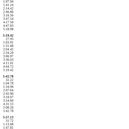
1:07.94
1:41.24
2:14.42
2:46.86
3:16.56
3:47.54
4:17.50
4:47.83
5:18.98
5:19.42
27.95
1:03.91
1:31.68
2:04.42
2:34.20
3:06.97
3:36.03
4:11.01
4:44.72
5:19.42
5:42.78
32.22
1:04.78
1:34.96
2:07.64
2:45.90
3:19.07
3:54.60
4:31.15
5:08.26
5:42.78
5:57.13
31.72
1:13.68
1:47.81