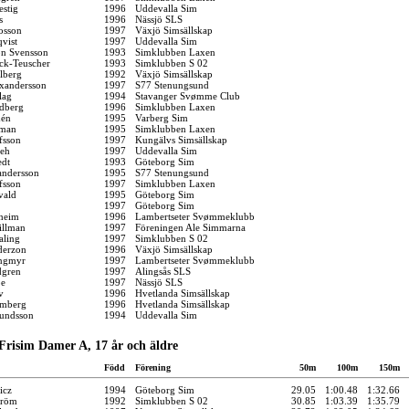
stig
1996
Uddevalla Sim
s
1996
Nässjö SLS
osson
1997
Växjö Simsällskap
vist
1997
Uddevalla Sim
n Svensson
1993
Simklubben Laxen
ck-Teuscher
1993
Simklubben S 02
lberg
1992
Växjö Simsällskap
xandersson
1997
S77 Stenungsund
lag
1994
Stavanger Svømme Club
dberg
1996
Simklubben Laxen
dén
1995
Varberg Sim
rman
1995
Simklubben Laxen
fsson
1997
Kungälvs Simsällskap
eeh
1997
Uddevalla Sim
edt
1993
Göteborg Sim
andersson
1995
S77 Stenungsund
fsson
1997
Simklubben Laxen
vald
1995
Göteborg Sim
1997
Göteborg Sim
heim
1996
Lambertseter Svømmeklubb
illman
1997
Föreningen Ale Simmarna
aling
1997
Simklubben S 02
derzon
1996
Växjö Simsällskap
angmyr
1997
Lambertseter Svømmeklubb
dgren
1997
Alingsås SLS
be
1997
Nässjö SLS
v
1996
Hvetlanda Simsällskap
lmberg
1996
Hvetlanda Simsällskap
undsson
1994
Uddevalla Sim
Frisim Damer A, 17 år och äldre
Född
Förening
50m
100m
150m
icz
1994
Göteborg Sim
29.05
1:00.48
1:32.66
tröm
1992
Simklubben S 02
30.85
1:03.39
1:35.79