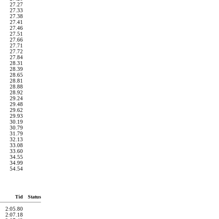
27.27
27.33
27.38
27.41
27.46
27.51
27.66
27.71
27.72
27.84
28.31
28.39
28.65
28.81
28.88
28.92
29.24
29.48
29.62
29.93
30.19
30.79
31.79
32.13
33.08
33.60
34.55
34.99
54.54
Tid
Status
2:05.80
2:07.18