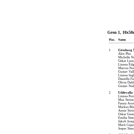
Gren 1, 10x50
Plac.
Namn
1
Göteborg 
Alex Phu
Michelle 
Oskar Ljun
Linnea Ed
Marcus No
Gustav Vall
Linnea In
Daniella Fa
Olivia Dah
Gustav Nis
2
Uddevalla 
Linnea Per
Max Ström
Fanny Aro
Markus Bör
Annie Str
Oskar Gust
Emilia Sim
Jakob Jose
Marit Cupe
Jesper Sim