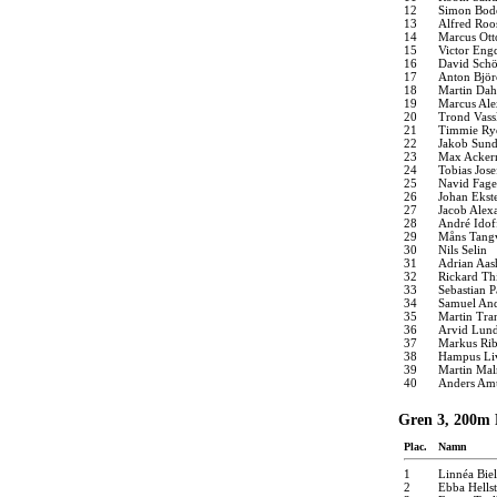
12
Simon Bode
13
Alfred Roo
14
Marcus Ott
15
Victor Engq
16
David Schö
17
Anton Björ
18
Martin Dah
19
Marcus Ale
20
Trond Vass
21
Timmie Ry
22
Jakob Sun
23
Max Acke
24
Tobias Jose
25
Navid Fag
26
Johan Ekst
27
Jacob Alex
28
André Idof
29
Måns Tang
30
Nils Selin
31
Adrian Aas
32
Rickard Th
33
Sebastian P
34
Samuel An
35
Martin Tr
36
Arvid Lun
37
Markus Ri
38
Hampus Li
39
Martin Ma
40
Anders Am
Gren 3, 200m 
Plac.
Namn
1
Linnéa Biel
2
Ebba Hells