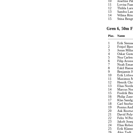
10
Josefine På
11
Lovisa Faa
12
Thilda Lar
13
Sandra La
14
Wilma Rön
15
Stina Beng
Gren 6, 50m Fj
Plac.
Namn
1
Erik Stens
2
Fritjof Bjer
3
Jonas Mili
4
Oskar Gust
5
Noa Carlen
6
Filip Arons
7
Noah Eman
8
Eskil Hans
9
Benjamin H
10
Erik Löfsv
11
Maximus M
12
Henrik Chr
13
Elias Norde
14
Marcus No
15
Fredrik Bö
16
Philip Zas
17
Klas Sandg
18
Carl Storbe
19
Pontus And
20
Ask Rootwe
21
David Poly
22
Felix W.Pe
23
Jakob Jose
24
Elias Rober
25
Erik Klass
26
Alex Tudt