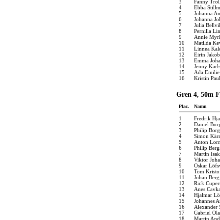
3
Fanny Trol
4
Ebba Still
5
Johanna An
6
Johanna Jo
7
Julia Bellvi
8
Pernilla Li
9
Annie Myr
10
Matilda Ke
11
Linnea Kal
12
Eirin Jako
13
Emma Joha
14
Jenny Karl
15
Ada Emilie
16
Kristin Pau
Gren 4, 50m Fj
Plac.
Namn
1
Fredrik Hj
2
Daniel Bör
3
Philip Bor
4
Simon Kärr
5
Anton Lorn
6
Philip Berg
7
Martin Isa
8
Viktor Joh
9
Oskar Löfs
10
Tom Kristo
11
Johan Berg
12
Rick Cuper
13
Anes Cavk
14
Hjalmar L
15
Johannes A
16
Alexander 
17
Gabriel Ola
18
Martin And