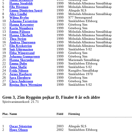
5
Hanna Stenfeldt
1999
Mölndals Allmänna Simsällskap
6
Ella Högman
1999
Mölndals Allmänna Simsällskap
7
Emma Dimitriou Sagré
1999
Alingsås SLS
8
Alice Lindhé
1999
Mölndals Allmänna Simsällskap
9
Wilma Ryrbo
1999
S77 Stenungsund
10
Johanna Forsström
1999
Simklubben Elfsborg
11
Hanna Kewenter
1999
Göteborg Sim
12
Karin Wennberg
1999
Göteborg Sim
13
Emma Pålsson
1999
Mölndals Allmänna Simsällskap
14
Hanna Ullerholt
1999
Mölndals Allmänna Simsällskap
15
Thea Ström
1999
Mölndals Allmänna Simsällskap
16
Andrea Thuresson
1999
Mölndals Allmänna Simsällskap
17
Elin Krokström
1999
Mölndals Allmänna Simsällskap
18
Snit Ghirmazion
1999
Simklubben S 02
19
Ebba Wingstrand
1999
Göteborg Sim
20
Johanna Gunnarsson
1999
Göteborg Sim
21
Hanna Skorupka
1999
Mariestads Simsällskap
22
Emma Dubo
1999
Simklubben Elfsborg
23
Anna Shafie
1999
Simklubben S 02
24
Frida Nilsson
1999
Kungälvs Simsällskap
25
Agnes Hagborg
1999
Simklubben 1970
26
Sara Ehrnberg
1999
Göteborg Sim
27
Clara Andersson
1999
Göteborg Sim
28
Regina Borg Wermäng
1999
Simklubben S 02
Gren 3, 25m Ryggsim pojkar D, Finaler 0 år och äldre
Sjörövarsimsrekord: 21.71
Plac.
Namn
Född
Förening
1
Oscar Sjöström
2003
Alingsås SLS
2
Hugo Olsson
2002
Simklubben Elfsborg