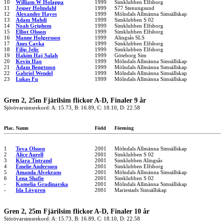
10
William W Holappa
1999
Simklubben Elfsborg
11
Jesper Holmdahl
1999
S77 Stenungsund
12
Alexander Hayes
1999
Mölndals Allmänna Simsällskap
13
Adam Mahdi
1999
Simklubben S 02
14
Noah Griphem
1999
Simklubben Elfsborg
15
Elliot Olsson
1999
Simklubben Elfsborg
16
Manne Holgersson
1999
Alingsås SLS
17
Anes Cavka
1999
Simklubben Elfsborg
18
Filip Jelic
1999
Simklubben Elfsborg
19
Hakim Haj Salah
1999
Göteborg Sim
20
Kevin Hao
1999
Mölndals Allmänna Simsällskap
21
Adam Bengtsson
1999
Mölndals Allmänna Simsällskap
22
Gabriel Wendel
1999
Mölndals Allmänna Simsällskap
23
Lukas Fu
1999
Mölndals Allmänna Simsällskap
Gren 2, 25m Fjärilsim flickor A-D, Finaler 9 år
Sjörövarsimsrekord: A: 15.73, B: 16.89, C: 18.10, D: 22.58
Plac.
Namn
Född
Förening
1
Tova Olsson
2001
Mölndals Allmänna Simsällskap
2
Alice Aurell
2001
Simklubben S 02
3
Klara Tistrand
2001
Simklubben Alingsås
4
Emelie Andersson
2001
Simklubben Elfsborg
5
Amanda Alvekrans
2001
Mölndals Allmänna Simsällskap
6
Lena Shafie
2001
Simklubben S 02
-
Kamelia Gradinarska
2001
Mölndals Allmänna Simsällskap
-
Ida Lövgren
2001
Mariestads Simsällskap
Gren 2, 25m Fjärilsim flickor A-D, Finaler 10 år
Sjörövarsimsrekord: A: 15.73, B: 16.89, C: 18.10, D: 22.58