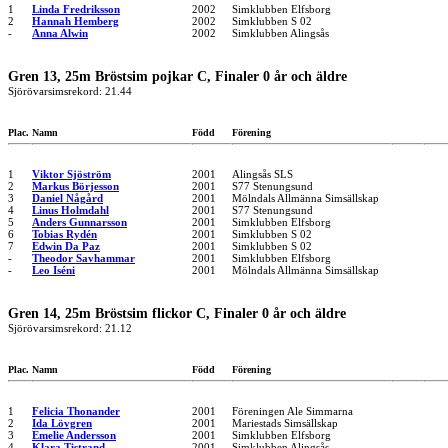
1
Linda Fredriksson
2002
Simklubben Elfsborg
2
Hannah Hemberg
2002
Simklubben S 02
-
Anna Alwin
2002
Simklubben Alingsås
Gren 13, 25m Bröstsim pojkar C, Finaler 0 år och äldre
Sjörövarsimsrekord: 21.44
Plac.
Namn
Född
Förening
1
Viktor Sjöström
2001
Alingsås SLS
2
Markus Börjesson
2001
S77 Stenungsund
3
Daniel Någård
2001
Mölndals Allmänna Simsällskap
4
Linus Holmdahl
2001
S77 Stenungsund
5
Anders Gunnarsson
2001
Simklubben Elfsborg
6
Tobias Rydén
2001
Simklubben S 02
7
Edwin Da Paz
2001
Simklubben S 02
-
Theodor Savhammar
2001
Simklubben Elfsborg
-
Leo Iséni
2001
Mölndals Allmänna Simsällskap
Gren 14, 25m Bröstsim flickor C, Finaler 0 år och äldre
Sjörövarsimsrekord: 21.12
Plac.
Namn
Född
Förening
1
Felicia Thonander
2001
Föreningen Ale Simmarna
2
Ida Lövgren
2001
Mariestads Simsällskap
3
Emelie Andersson
2001
Simklubben Elfsborg
4
Klara Tistrand
2001
Simklubben Alingsås