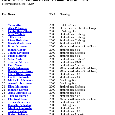
Sjörövarsimsrekord: 43.89
Plac.
Namn
Född
Förening
1
Vanja Alm
2000
Göteborg Sim
2
Alice Palmkvist
2000
Skene Sim- och Idrottssällskap
3
Louise Heed-Thom
2000
Göteborg Sim
4
Sofie Wirfalk
2000
Simklubben Elfsborg
5
Tilda Öman
2000
Simklubben Elfsborg
6
Linea Holström
2000
Simklubben Elfsborg
7
Nicole Mathiasson
2000
Simklubben S 02
8
Klara Karlsson
2000
Mölndals Allmänna Simsällskap
9
Hanna Gebart
2000
Simklubben S 02
10
Jennie Levinsson
2000
Simklubben Elfsborg
11
Malin Kaldrup
2000
Simklubben S 02
11
Sofia Klahr
2000
Simklubben Elfsborg
13
Josefine Alfraeus
2000
Simklubben 1970
14
Emy Alwin
2000
Simklubben Alingsås
15
Frida Johansson
2000
Mölndals Allmänna Simsällskap
16
Daniela Fredriksson
2000
Mölndals Allmänna Simsällskap
17
Clara Richardsson
2000
Simklubben S 02
18
Cecilia Lindstedt
2000
Simklubben S 02
19
Michaela Johansson
2000
Göteborg Sim
20
Amanda Johansson
2000
Göteborg Sim
21
Elina Maksumic
2000
Simklubben Elfsborg
22
Hannah Lornell
2000
Simklubben Elfsborg
23
Anna Lipatnikova
2000
Simklubben S 02
24
Tilde Danielsson
2000
Simklubben S 02
25
Elin Gustafsson
2000
Mölndals Allmänna Simsällskap
26
Jessica Johansson
2000
Simklubben S 02
-
Daniella Fallenhag
2000
Göteborg Sim
-
Matilda Lundström
2000
Simklubben S 02
-
Janina Ibrahim
2000
Simklubben S 02
-
Kajsa Elwhagen
2000
Simklubben Alingsås