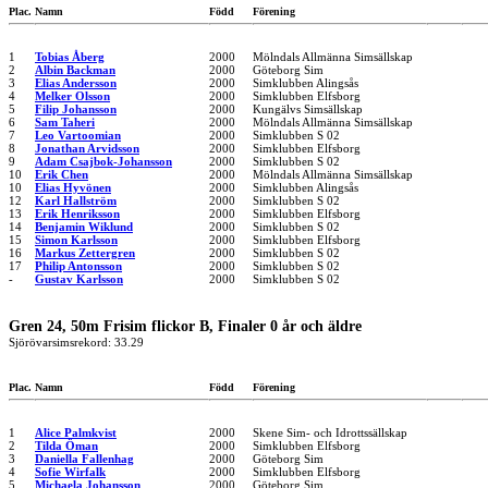
Plac.
Namn
Född
Förening
1
Tobias Åberg
2000
Mölndals Allmänna Simsällskap
2
Albin Backman
2000
Göteborg Sim
3
Elias Andersson
2000
Simklubben Alingsås
4
Melker Olsson
2000
Simklubben Elfsborg
5
Filip Johansson
2000
Kungälvs Simsällskap
6
Sam Taheri
2000
Mölndals Allmänna Simsällskap
7
Leo Vartoomian
2000
Simklubben S 02
8
Jonathan Arvidsson
2000
Simklubben Elfsborg
9
Adam Csajbok-Johansson
2000
Simklubben S 02
10
Erik Chen
2000
Mölndals Allmänna Simsällskap
10
Elias Hyvönen
2000
Simklubben Alingsås
12
Karl Hallström
2000
Simklubben S 02
13
Erik Henriksson
2000
Simklubben Elfsborg
14
Benjamin Wiklund
2000
Simklubben S 02
15
Simon Karlsson
2000
Simklubben Elfsborg
16
Markus Zettergren
2000
Simklubben S 02
17
Philip Antonsson
2000
Simklubben S 02
-
Gustav Karlsson
2000
Simklubben S 02
Gren 24, 50m Frisim flickor B, Finaler 0 år och äldre
Sjörövarsimsrekord: 33.29
Plac.
Namn
Född
Förening
1
Alice Palmkvist
2000
Skene Sim- och Idrottssällskap
2
Tilda Öman
2000
Simklubben Elfsborg
3
Daniella Fallenhag
2000
Göteborg Sim
4
Sofie Wirfalk
2000
Simklubben Elfsborg
5
Michaela Johansson
2000
Göteborg Sim