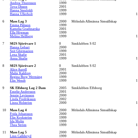
Andrea Thuresson
1999
Tova Olsson
2001
Hanna Stenfeldt
1999
Hanna Ullerholt
1999
1
6
Mass Lag 3
2000
Mölndals Allmänna Simsällskap
Emma Pålsson
1999
Kamelia Gradinarska
2001
Ella Högman
1999
Melina Hellberg
1999
1
7
S02S Sjörövare 1
0
Simklubben S 02
Hanna Gebart
2000
Snit Ghirmazion
1999
Lena Shafie
2001
Anna Shafie
1999
1
8
S02S Sjörövare 2
0
Simklubben S 02
Alice Aurell
2001
Malin Kaldrup
2000
Regina Borg Wermäng
1999
Elin Wendt
1999
1
9
SK Elfsborg Lag 2 Dam
2005
Simklubben Elfsborg
Emelie Andersson
2001
Jennie Levinsson
2000
Linda Fredriksson
2002
Linea Holström
2000
1
10
Mass Lag 4
2000
Mölndals Allmänna Simsällskap
Frida Johansson
2000
Elin Krokström
1999
Ida Molin
1999
Thea Ström
1999
1
11
Mass Lag 5
2000
Mölndals Allmänna Simsällskap
Linn Callderyd
1999