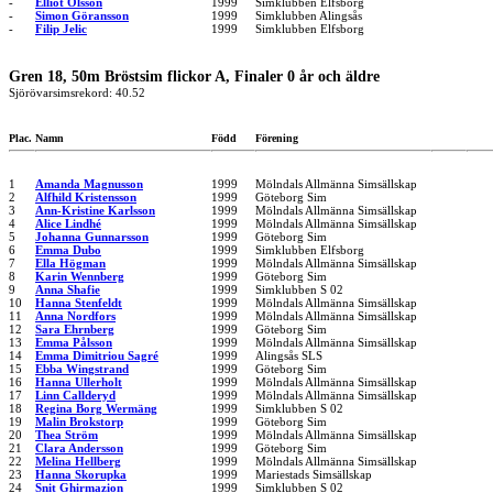
-
Elliot Olsson
1999
Simklubben Elfsborg
-
Simon Göransson
1999
Simklubben Alingsås
-
Filip Jelic
1999
Simklubben Elfsborg
Gren 18, 50m Bröstsim flickor A, Finaler 0 år och äldre
Sjörövarsimsrekord: 40.52
Plac.
Namn
Född
Förening
1
Amanda Magnusson
1999
Mölndals Allmänna Simsällskap
2
Alfhild Kristensson
1999
Göteborg Sim
3
Ann-Kristine Karlsson
1999
Mölndals Allmänna Simsällskap
4
Alice Lindhé
1999
Mölndals Allmänna Simsällskap
5
Johanna Gunnarsson
1999
Göteborg Sim
6
Emma Dubo
1999
Simklubben Elfsborg
7
Ella Högman
1999
Mölndals Allmänna Simsällskap
8
Karin Wennberg
1999
Göteborg Sim
9
Anna Shafie
1999
Simklubben S 02
10
Hanna Stenfeldt
1999
Mölndals Allmänna Simsällskap
11
Anna Nordfors
1999
Mölndals Allmänna Simsällskap
12
Sara Ehrnberg
1999
Göteborg Sim
13
Emma Pålsson
1999
Mölndals Allmänna Simsällskap
14
Emma Dimitriou Sagré
1999
Alingsås SLS
15
Ebba Wingstrand
1999
Göteborg Sim
16
Hanna Ullerholt
1999
Mölndals Allmänna Simsällskap
17
Linn Callderyd
1999
Mölndals Allmänna Simsällskap
18
Regina Borg Wermäng
1999
Simklubben S 02
19
Malin Brokstorp
1999
Göteborg Sim
20
Thea Ström
1999
Mölndals Allmänna Simsällskap
21
Clara Andersson
1999
Göteborg Sim
22
Melina Hellberg
1999
Mölndals Allmänna Simsällskap
23
Hanna Skorupka
1999
Mariestads Simsällskap
24
Snit Ghirmazion
1999
Simklubben S 02