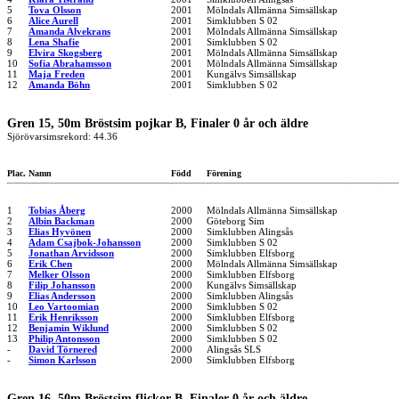
5
Tova Olsson
2001
Mölndals Allmänna Simsällskap
6
Alice Aurell
2001
Simklubben S 02
7
Amanda Alvekrans
2001
Mölndals Allmänna Simsällskap
8
Lena Shafie
2001
Simklubben S 02
9
Elvira Skogsberg
2001
Mölndals Allmänna Simsällskap
10
Sofia Abrahamsson
2001
Mölndals Allmänna Simsällskap
11
Maja Freden
2001
Kungälvs Simsällskap
12
Amanda Böhn
2001
Simklubben S 02
Gren 15, 50m Bröstsim pojkar B, Finaler 0 år och äldre
Sjörövarsimsrekord: 44.36
Plac.
Namn
Född
Förening
1
Tobias Åberg
2000
Mölndals Allmänna Simsällskap
2
Albin Backman
2000
Göteborg Sim
3
Elias Hyvönen
2000
Simklubben Alingsås
4
Adam Csajbok-Johansson
2000
Simklubben S 02
5
Jonathan Arvidsson
2000
Simklubben Elfsborg
6
Erik Chen
2000
Mölndals Allmänna Simsällskap
7
Melker Olsson
2000
Simklubben Elfsborg
8
Filip Johansson
2000
Kungälvs Simsällskap
9
Elias Andersson
2000
Simklubben Alingsås
10
Leo Vartoomian
2000
Simklubben S 02
11
Erik Henriksson
2000
Simklubben Elfsborg
12
Benjamin Wiklund
2000
Simklubben S 02
13
Philip Antonsson
2000
Simklubben S 02
-
David Törnered
2000
Alingsås SLS
-
Simon Karlsson
2000
Simklubben Elfsborg
Gren 16, 50m Bröstsim flickor B, Finaler 0 år och äldre