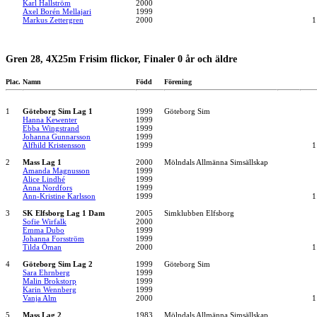
Karl Hallström
2000
Axel Borén Mellajari
1999
Markus Zettergren
2000
1
Gren 28, 4X25m Frisim flickor, Finaler 0 år och äldre
Plac.
Namn
Född
Förening
1
Göteborg Sim Lag 1
1999
Göteborg Sim
Hanna Kewenter
1999
Ebba Wingstrand
1999
Johanna Gunnarsson
1999
Alfhild Kristensson
1999
1
2
Mass Lag 1
2000
Mölndals Allmänna Simsällskap
Amanda Magnusson
1999
Alice Lindhé
1999
Anna Nordfors
1999
Ann-Kristine Karlsson
1999
1
3
SK Elfsborg Lag 1 Dam
2005
Simklubben Elfsborg
Sofie Wirfalk
2000
Emma Dubo
1999
Johanna Forsström
1999
Tilda Öman
2000
1
4
Göteborg Sim Lag 2
1999
Göteborg Sim
Sara Ehrnberg
1999
Malin Brokstorp
1999
Karin Wennberg
1999
Vanja Alm
2000
1
5
Mass Lag 2
1983
Mölndals Allmänna Simsällskap