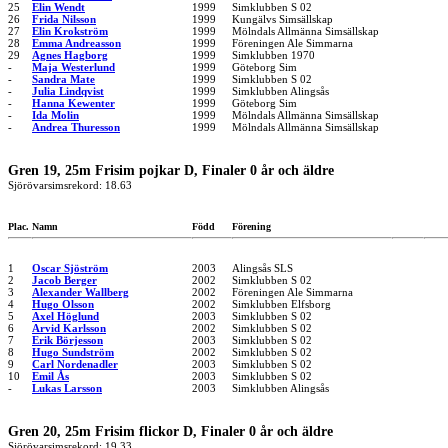
25
Elin Wendt
1999
Simklubben S 02
26
Frida Nilsson
1999
Kungälvs Simsällskap
27
Elin Krokström
1999
Mölndals Allmänna Simsällskap
28
Emma Andreasson
1999
Föreningen Ale Simmarna
29
Agnes Hagborg
1999
Simklubben 1970
-
Maja Westerlund
1999
Göteborg Sim
-
Sandra Mate
1999
Simklubben S 02
-
Julia Lindqvist
1999
Simklubben Alingsås
-
Hanna Kewenter
1999
Göteborg Sim
-
Ida Molin
1999
Mölndals Allmänna Simsällskap
-
Andrea Thuresson
1999
Mölndals Allmänna Simsällskap
Gren 19, 25m Frisim pojkar D, Finaler 0 år och äldre
Sjörövarsimsrekord: 18.63
Plac.
Namn
Född
Förening
1
Oscar Sjöström
2003
Alingsås SLS
2
Jacob Berger
2002
Simklubben S 02
3
Alexander Wallberg
2002
Föreningen Ale Simmarna
4
Hugo Olsson
2002
Simklubben Elfsborg
5
Axel Höglund
2003
Simklubben S 02
6
Arvid Karlsson
2002
Simklubben S 02
7
Erik Börjesson
2003
Simklubben S 02
8
Hugo Sundström
2002
Simklubben S 02
9
Carl Nordenadler
2003
Simklubben S 02
10
Emil Ås
2003
Simklubben S 02
-
Lukas Larsson
2003
Simklubben Alingsås
Gren 20, 25m Frisim flickor D, Finaler 0 år och äldre
Sjörövarsimsrekord: 19.33