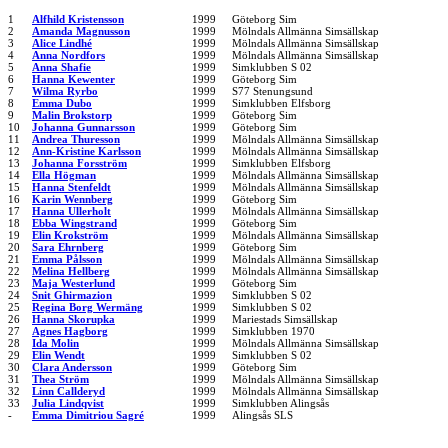
1
Alfhild Kristensson
1999
Göteborg Sim
2
Amanda Magnusson
1999
Mölndals Allmänna Simsällskap
3
Alice Lindhé
1999
Mölndals Allmänna Simsällskap
4
Anna Nordfors
1999
Mölndals Allmänna Simsällskap
5
Anna Shafie
1999
Simklubben S 02
6
Hanna Kewenter
1999
Göteborg Sim
7
Wilma Ryrbo
1999
S77 Stenungsund
8
Emma Dubo
1999
Simklubben Elfsborg
9
Malin Brokstorp
1999
Göteborg Sim
10
Johanna Gunnarsson
1999
Göteborg Sim
11
Andrea Thuresson
1999
Mölndals Allmänna Simsällskap
12
Ann-Kristine Karlsson
1999
Mölndals Allmänna Simsällskap
13
Johanna Forsström
1999
Simklubben Elfsborg
14
Ella Högman
1999
Mölndals Allmänna Simsällskap
15
Hanna Stenfeldt
1999
Mölndals Allmänna Simsällskap
16
Karin Wennberg
1999
Göteborg Sim
17
Hanna Ullerholt
1999
Mölndals Allmänna Simsällskap
18
Ebba Wingstrand
1999
Göteborg Sim
19
Elin Krokström
1999
Mölndals Allmänna Simsällskap
20
Sara Ehrnberg
1999
Göteborg Sim
21
Emma Pålsson
1999
Mölndals Allmänna Simsällskap
22
Melina Hellberg
1999
Mölndals Allmänna Simsällskap
23
Maja Westerlund
1999
Göteborg Sim
24
Snit Ghirmazion
1999
Simklubben S 02
25
Regina Borg Wermäng
1999
Simklubben S 02
26
Hanna Skorupka
1999
Mariestads Simsällskap
27
Agnes Hagborg
1999
Simklubben 1970
28
Ida Molin
1999
Mölndals Allmänna Simsällskap
29
Elin Wendt
1999
Simklubben S 02
30
Clara Andersson
1999
Göteborg Sim
31
Thea Ström
1999
Mölndals Allmänna Simsällskap
32
Linn Callderyd
1999
Mölndals Allmänna Simsällskap
33
Julia Lindqvist
1999
Simklubben Alingsås
-
Emma Dimitriou Sagré
1999
Alingsås SLS