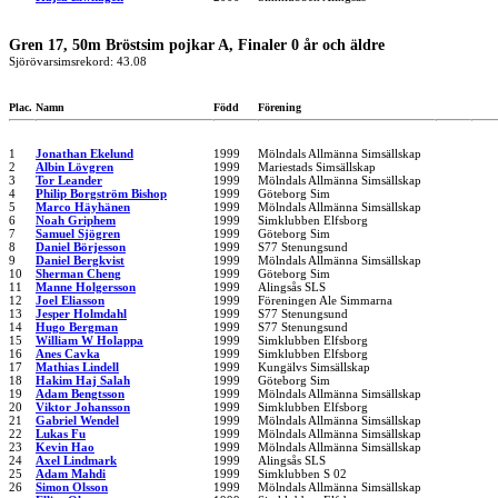
Gren 17, 50m Bröstsim pojkar A, Finaler 0 år och äldre
Sjörövarsimsrekord: 43.08
Plac.
Namn
Född
Förening
1
Jonathan Ekelund
1999
Mölndals Allmänna Simsällskap
2
Albin Lövgren
1999
Mariestads Simsällskap
3
Tor Leander
1999
Mölndals Allmänna Simsällskap
4
Philip Borgström Bishop
1999
Göteborg Sim
5
Marco Häyhänen
1999
Mölndals Allmänna Simsällskap
6
Noah Griphem
1999
Simklubben Elfsborg
7
Samuel Sjögren
1999
Göteborg Sim
8
Daniel Börjesson
1999
S77 Stenungsund
9
Daniel Bergkvist
1999
Mölndals Allmänna Simsällskap
10
Sherman Cheng
1999
Göteborg Sim
11
Manne Holgersson
1999
Alingsås SLS
12
Joel Eliasson
1999
Föreningen Ale Simmarna
13
Jesper Holmdahl
1999
S77 Stenungsund
14
Hugo Bergman
1999
S77 Stenungsund
15
William W Holappa
1999
Simklubben Elfsborg
16
Anes Cavka
1999
Simklubben Elfsborg
17
Mathias Lindell
1999
Kungälvs Simsällskap
18
Hakim Haj Salah
1999
Göteborg Sim
19
Adam Bengtsson
1999
Mölndals Allmänna Simsällskap
20
Viktor Johansson
1999
Simklubben Elfsborg
21
Gabriel Wendel
1999
Mölndals Allmänna Simsällskap
22
Lukas Fu
1999
Mölndals Allmänna Simsällskap
23
Kevin Hao
1999
Mölndals Allmänna Simsällskap
24
Axel Lindmark
1999
Alingsås SLS
25
Adam Mahdi
1999
Simklubben S 02
26
Simon Olsson
1999
Mölndals Allmänna Simsällskap