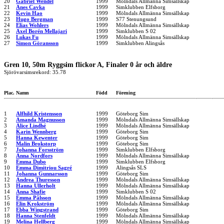
20
Gabriel Wendel
1999
Mölndals Allmänna Simsällskap
21
Anes Cavka
1999
Simklubben Elfsborg
22
Kevin Hao
1999
Mölndals Allmänna Simsällskap
23
Hugo Bergman
1999
S77 Stenungsund
24
Elias Wohlers
1999
Mölndals Allmänna Simsällskap
25
Axel Borén Mellajari
1999
Simklubben S 02
26
Lukas Fu
1999
Mölndals Allmänna Simsällskap
27
Simon Göransson
1999
Simklubben Alingsås
Gren 10, 50m Ryggsim flickor A, Finaler 0 år och äldre
Sjörövarsimsrekord: 35.78
Plac.
Namn
Född
Förening
1
Alfhild Kristensson
1999
Göteborg Sim
2
Amanda Magnusson
1999
Mölndals Allmänna Simsällskap
3
Alice Lindhé
1999
Mölndals Allmänna Simsällskap
4
Karin Wennberg
1999
Göteborg Sim
5
Hanna Kewenter
1999
Göteborg Sim
6
Malin Brokstorp
1999
Göteborg Sim
7
Johanna Forsström
1999
Simklubben Elfsborg
8
Anna Nordfors
1999
Mölndals Allmänna Simsällskap
9
Emma Dubo
1999
Simklubben Elfsborg
10
Emma Dimitriou Sagré
1999
Alingsås SLS
11
Johanna Gunnarsson
1999
Göteborg Sim
12
Andrea Thuresson
1999
Mölndals Allmänna Simsällskap
13
Hanna Ullerholt
1999
Mölndals Allmänna Simsällskap
14
Anna Shafie
1999
Simklubben S 02
15
Emma Pålsson
1999
Mölndals Allmänna Simsällskap
16
Elin Krokström
1999
Mölndals Allmänna Simsällskap
17
Ebba Wingstrand
1999
Göteborg Sim
18
Hanna Stenfeldt
1999
Mölndals Allmänna Simsällskap
19
Melina Hellberg
1999
Mölndals Allmänna Simsällskap