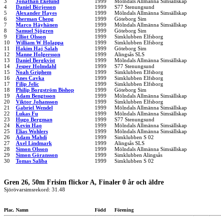
3
Jonathan Ekelund
1999
Mölndals Allmänna Simsällskap
4
Daniel Börjesson
1999
S77 Stenungsund
5
Alexander Hayes
1999
Mölndals Allmänna Simsällskap
6
Sherman Cheng
1999
Göteborg Sim
7
Marco Häyhänen
1999
Mölndals Allmänna Simsällskap
8
Samuel Sjögren
1999
Göteborg Sim
9
Elliot Olsson
1999
Simklubben Elfsborg
10
William W Holappa
1999
Simklubben Elfsborg
11
Hakim Haj Salah
1999
Göteborg Sim
12
Manne Holgersson
1999
Alingsås SLS
13
Daniel Bergkvist
1999
Mölndals Allmänna Simsällskap
14
Jesper Holmdahl
1999
S77 Stenungsund
15
Noah Griphem
1999
Simklubben Elfsborg
16
Anes Cavka
1999
Simklubben Elfsborg
17
Filip Jelic
1999
Simklubben Elfsborg
18
Philip Borgström Bishop
1999
Göteborg Sim
19
Adam Bengtsson
1999
Mölndals Allmänna Simsällskap
20
Viktor Johansson
1999
Simklubben Elfsborg
21
Gabriel Wendel
1999
Mölndals Allmänna Simsällskap
22
Lukas Fu
1999
Mölndals Allmänna Simsällskap
23
Hugo Bergman
1999
S77 Stenungsund
24
Kevin Hao
1999
Mölndals Allmänna Simsällskap
25
Elias Wohlers
1999
Mölndals Allmänna Simsällskap
26
Adam Mahdi
1999
Simklubben S 02
27
Axel Lindmark
1999
Alingsås SLS
28
Simon Olsson
1999
Mölndals Allmänna Simsällskap
29
Simon Göransson
1999
Simklubben Alingsås
30
Tomas Saliba
1999
Simklubben S 02
Gren 26, 50m Frisim flickor A, Finaler 0 år och äldre
Sjörövarsimsrekord: 31.48
Plac.
Namn
Född
Förening