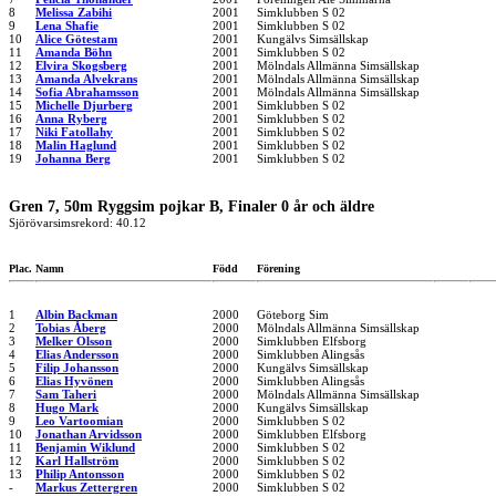
8
Melissa Zabihi
2001
Simklubben S 02
9
Lena Shafie
2001
Simklubben S 02
10
Alice Götestam
2001
Kungälvs Simsällskap
11
Amanda Böhn
2001
Simklubben S 02
12
Elvira Skogsberg
2001
Mölndals Allmänna Simsällskap
13
Amanda Alvekrans
2001
Mölndals Allmänna Simsällskap
14
Sofia Abrahamsson
2001
Mölndals Allmänna Simsällskap
15
Michelle Djurberg
2001
Simklubben S 02
16
Anna Ryberg
2001
Simklubben S 02
17
Niki Fatollahy
2001
Simklubben S 02
18
Malin Haglund
2001
Simklubben S 02
19
Johanna Berg
2001
Simklubben S 02
Gren 7, 50m Ryggsim pojkar B, Finaler 0 år och äldre
Sjörövarsimsrekord: 40.12
Plac.
Namn
Född
Förening
1
Albin Backman
2000
Göteborg Sim
2
Tobias Åberg
2000
Mölndals Allmänna Simsällskap
3
Melker Olsson
2000
Simklubben Elfsborg
4
Elias Andersson
2000
Simklubben Alingsås
5
Filip Johansson
2000
Kungälvs Simsällskap
6
Elias Hyvönen
2000
Simklubben Alingsås
7
Sam Taheri
2000
Mölndals Allmänna Simsällskap
8
Hugo Mark
2000
Kungälvs Simsällskap
9
Leo Vartoomian
2000
Simklubben S 02
10
Jonathan Arvidsson
2000
Simklubben Elfsborg
11
Benjamin Wiklund
2000
Simklubben S 02
12
Karl Hallström
2000
Simklubben S 02
13
Philip Antonsson
2000
Simklubben S 02
-
Markus Zettergren
2000
Simklubben S 02