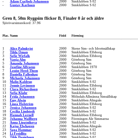
-
Adam Csajbok-Johansson
2000
Simklubben S 02
-
Gustav Karlsson
2000
Simklubben S 02
Gren 8, 50m Ryggsim flickor B, Finaler 0 år och äldre
Sjörövarsimsrekord: 37.96
Plac.
Namn
Född
Förening
1
Alice Palmkvist
2000
Skene Sim- och Idrottssällskap
2
Tilda Öman
2000
Simklubben Elfsborg
3
Sofie Wirfalk
2000
Simklubben Elfsborg
4
Vanja Alm
2000
Göteborg Sim
5
Amanda Johansson
2000
Göteborg Sim
6
Josefine Alfraeus
2000
Simklubben 1970
7
Louise Heed-Thom
2000
Göteborg Sim
8
Daniella Fallenhag
2000
Göteborg Sim
9
Michaela Johansson
2000
Göteborg Sim
10
Malin Kaldrup
2000
Simklubben S 02
11
Jennie Levinsson
2000
Simklubben Elfsborg
12
Clara Richardsson
2000
Simklubben S 02
13
Sofia Klahr
2000
Simklubben Elfsborg
14
Frida Johansson
2000
Mölndals Allmänna Simsällskap
15
Emy Alwin
2000
Simklubben Alingsås
16
Linea Holström
2000
Simklubben Elfsborg
17
Jessica Johansson
2000
Simklubben S 02
18
Cecilia Lindstedt
2000
Simklubben S 02
19
Hannah Lornell
2000
Simklubben Elfsborg
20
Johanna Wallberg
2000
Föreningen Ale Simmarna
21
Anna Lipatnikova
2000
Simklubben S 02
22
Kajsa Elwhagen
2000
Simklubben Alingsås
23
Saga Hammar
2000
Simklubben S 02
24
Li Freidlitz
2000
Simklubben S 02
25
Tilde Danielsson
2000
Simklubben S 02