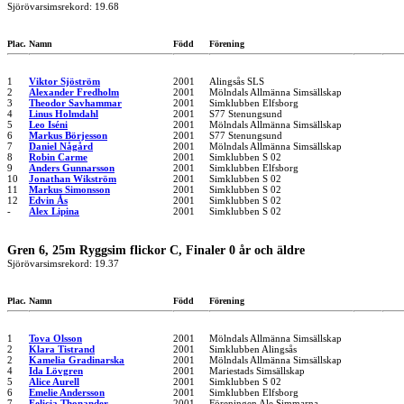
Sjörövarsimsrekord: 19.68
Plac.
Namn
Född
Förening
1
Viktor Sjöström
2001
Alingsås SLS
2
Alexander Fredholm
2001
Mölndals Allmänna Simsällskap
3
Theodor Savhammar
2001
Simklubben Elfsborg
4
Linus Holmdahl
2001
S77 Stenungsund
5
Leo Iséni
2001
Mölndals Allmänna Simsällskap
6
Markus Börjesson
2001
S77 Stenungsund
7
Daniel Någård
2001
Mölndals Allmänna Simsällskap
8
Robin Carme
2001
Simklubben S 02
9
Anders Gunnarsson
2001
Simklubben Elfsborg
10
Jonathan Wikström
2001
Simklubben S 02
11
Markus Simonsson
2001
Simklubben S 02
12
Edvin Ås
2001
Simklubben S 02
-
Alex Lipina
2001
Simklubben S 02
Gren 6, 25m Ryggsim flickor C, Finaler 0 år och äldre
Sjörövarsimsrekord: 19.37
Plac.
Namn
Född
Förening
1
Tova Olsson
2001
Mölndals Allmänna Simsällskap
2
Klara Tistrand
2001
Simklubben Alingsås
2
Kamelia Gradinarska
2001
Mölndals Allmänna Simsällskap
4
Ida Lövgren
2001
Mariestads Simsällskap
5
Alice Aurell
2001
Simklubben S 02
6
Emelie Andersson
2001
Simklubben Elfsborg
7
Felicia Thonander
2001
Föreningen Ale Simmarna