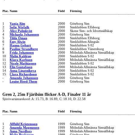
Plac.
Namn
Född
Förening
1
Vanja Alm
2000
Göteborg Sim
2
Sofie Wirfalk
2000
Simklubben Elfsborg
3
Alice Palmkvist
2000
Skene Sim- och Idrottssällskap
4
Michaela Johansson
2000
Göteborg Sim
5
Tilda Öman
2000
Simklubben Elfsborg
6
Emy Alwin
2000
Simklubben Alingsås
7
Hanna Gebart
2000
Simklubben S 02
8
Pauline Strandberg
2000
Simklubben Vänersborg
9
Frida Johansson
2000
Mölndals Allmänna Simsällskap
10
Malin Kaldrup
2000
Simklubben S 02
11
Klara Karlsson
2000
Mölndals Allmänna Simsällskap
12
Nicole Mathiasson
2000
Simklubben S 02
13
Elin Gustafsson
2000
Mölndals Allmänna Simsällskap
14
Anna Lipatnikova
2000
Simklubben S 02
15
Clara Richardsson
2000
Simklubben S 02
-
Amanda Johansson
2000
Göteborg Sim
-
Louise Heed-Thom
2000
Göteborg Sim
Gren 2, 25m Fjärilsim flickor A-D, Finaler 11 år
Sjörövarsimsrekord: A: 15.73, B: 16.89, C: 18.10, D: 22.58
Plac.
Namn
Född
Förening
1
Alfhild Kristensson
1999
Göteborg Sim
2
Amanda Magnusson
1999
Mölndals Allmänna Simsällskap
3
Anna Nordfors
1999
Mölndals Allmänna Simsällskap
3
Malin Brokstorp
1999
Göteborg Sim