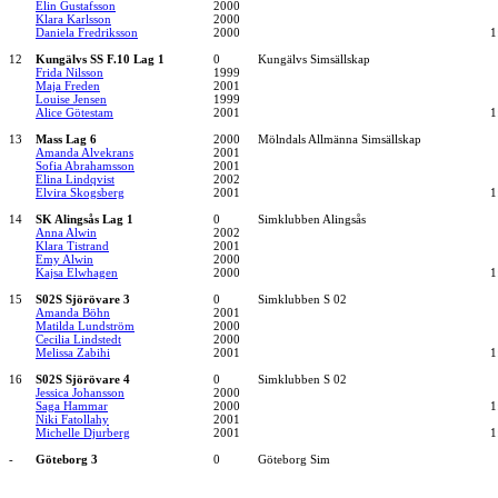
Elin Gustafsson
2000
Klara Karlsson
2000
Daniela Fredriksson
2000
1
12
Kungälvs SS F.10 Lag 1
0
Kungälvs Simsällskap
Frida Nilsson
1999
Maja Freden
2001
Louise Jensen
1999
Alice Götestam
2001
1
13
Mass Lag 6
2000
Mölndals Allmänna Simsällskap
Amanda Alvekrans
2001
Sofia Abrahamsson
2001
Elina Lindqvist
2002
Elvira Skogsberg
2001
1
14
SK Alingsås Lag 1
0
Simklubben Alingsås
Anna Alwin
2002
Klara Tistrand
2001
Emy Alwin
2000
Kajsa Elwhagen
2000
1
15
S02S Sjörövare 3
0
Simklubben S 02
Amanda Böhn
2001
Matilda Lundström
2000
Cecilia Lindstedt
2000
Melissa Zabihi
2001
1
16
S02S Sjörövare 4
0
Simklubben S 02
Jessica Johansson
2000
Saga Hammar
2000
1
Niki Fatollahy
2001
Michelle Djurberg
2001
1
-
Göteborg 3
0
Göteborg Sim