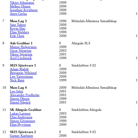
Viktor Johansson
1999
Melker Olsson
2000
Jonathan Arvidsson
2000
Anes Cavka
1999
1
7
Mass Lag 3
1990
Mölndals Allmänna Simsällskap
Sam Taheri
2000
Kevin Hao
1999
Elias Wohlers
1999
Erik Chen
2000
1
8
Asls Grabbar 1
0
Alingsås SLS
Manne Holgersson
1999
Oscar Sjöström
2003
Viktor Sjöström
2001
Axel Lindmark
1999
1
9
S02S Sjörövare 1
0
Simklubben S 02
Adam Mahdi
1999
Benjamin Wiklund
2000
Leo Vartoomian
2000
Nick Raisi
1999
1
10
Mass Lag 4
2000
Mölndals Allmänna Simsällskap
Leo Iséni
2001
Alexander Fredholm
2001
Simon Olsson
1999
Daniel Någård
2001
1
11
SK Alingsås Grabbar
0
Simklubben Alingsås
Lukas Larsson
2003
Elias Andersson
2000
Simon Göransson
1999
Elias Hyvönen
2000
1
12
S02S Sjörövare 2
0
Simklubben S 02
Gustav Karlsson
2000