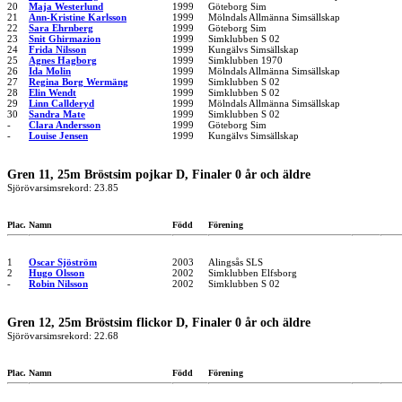
20
Maja Westerlund
1999
Göteborg Sim
21
Ann-Kristine Karlsson
1999
Mölndals Allmänna Simsällskap
22
Sara Ehrnberg
1999
Göteborg Sim
23
Snit Ghirmazion
1999
Simklubben S 02
24
Frida Nilsson
1999
Kungälvs Simsällskap
25
Agnes Hagborg
1999
Simklubben 1970
26
Ida Molin
1999
Mölndals Allmänna Simsällskap
27
Regina Borg Wermäng
1999
Simklubben S 02
28
Elin Wendt
1999
Simklubben S 02
29
Linn Callderyd
1999
Mölndals Allmänna Simsällskap
30
Sandra Mate
1999
Simklubben S 02
-
Clara Andersson
1999
Göteborg Sim
-
Louise Jensen
1999
Kungälvs Simsällskap
Gren 11, 25m Bröstsim pojkar D, Finaler 0 år och äldre
Sjörövarsimsrekord: 23.85
Plac.
Namn
Född
Förening
1
Oscar Sjöström
2003
Alingsås SLS
2
Hugo Olsson
2002
Simklubben Elfsborg
-
Robin Nilsson
2002
Simklubben S 02
Gren 12, 25m Bröstsim flickor D, Finaler 0 år och äldre
Sjörövarsimsrekord: 22.68
Plac.
Namn
Född
Förening