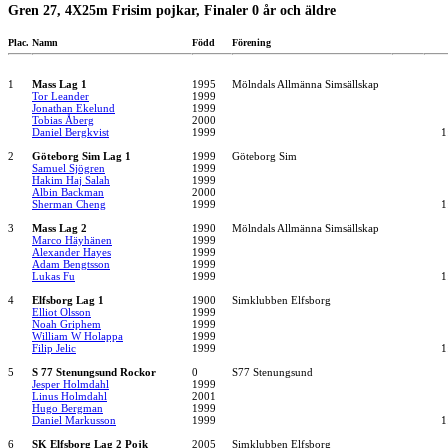
Gren 27, 4X25m Frisim pojkar, Finaler 0 år och äldre
Plac.
Namn
Född
Förening
1
Mass Lag 1
1995
Mölndals Allmänna Simsällskap
Tor Leander
1999
Jonathan Ekelund
1999
Tobias Åberg
2000
Daniel Bergkvist
1999
1
2
Göteborg Sim Lag 1
1999
Göteborg Sim
Samuel Sjögren
1999
Hakim Haj Salah
1999
Albin Backman
2000
Sherman Cheng
1999
1
3
Mass Lag 2
1990
Mölndals Allmänna Simsällskap
Marco Häyhänen
1999
Alexander Hayes
1999
Adam Bengtsson
1999
Lukas Fu
1999
1
4
Elfsborg Lag 1
1900
Simklubben Elfsborg
Elliot Olsson
1999
Noah Griphem
1999
William W Holappa
1999
Filip Jelic
1999
1
5
S 77 Stenungsund Rockor
0
S77 Stenungsund
Jesper Holmdahl
1999
Linus Holmdahl
2001
Hugo Bergman
1999
Daniel Markusson
1999
1
6
SK Elfsborg Lag 2 Pojk
2005
Simklubben Elfsborg