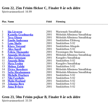
Gren 22, 25m Frisim flickor C, Finaler 0 år och äldre
Sjörövarsimsrekord: 16.99
Plac.
Namn
Född
Förening
1
Ida Lövgren
2001
Mariestads Simsällskap
2
Kamelia Gradinarska
2001
Mölndals Allmänna Simsällskap
3
Tova Olsson
2001
Mölndals Allmänna Simsällskap
4
Emelie Andersson
2001
Simklubben Elfsborg
5
Lena Shafie
2001
Simklubben S 02
6
Klara Tistrand
2001
Simklubben Alingsås
7
Alice Aurell
2001
Simklubben S 02
8
Felicia Thonander
2001
Föreningen Ale Simmarna
9
Amanda Alvekrans
2001
Mölndals Allmänna Simsällskap
10
Alice Götestam
2001
Kungälvs Simsällskap
11
Amanda Böhn
2001
Simklubben S 02
12
Maja Freden
2001
Kungälvs Simsällskap
13
Melissa Zabihi
2001
Simklubben S 02
14
Elvira Skogsberg
2001
Mölndals Allmänna Simsällskap
15
Sofia Abrahamsson
2001
Mölndals Allmänna Simsällskap
16
Michelle Djurberg
2001
Simklubben S 02
17
Niki Fatollahy
2001
Simklubben S 02
18
Malin Haglund
2001
Simklubben S 02
19
Johanna Berg
2001
Simklubben S 02
20
Anna Ryberg
2001
Simklubben S 02
Gren 23, 50m Frisim pojkar B, Finaler 0 år och äldre
Sjörövarsimsrekord: 33.59