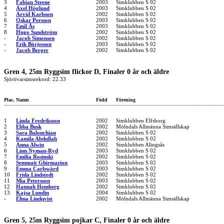
3
Fabian Steene
2003
Simklubben S 02
4
Axel Höglund
2003
Simklubben S 02
5
Arvid Karlsson
2002
Simklubben S 02
6
Oskar Persson
2003
Simklubben S 02
7
Emil Ås
2003
Simklubben S 02
8
Hugo Sundström
2002
Simklubben S 02
-
Jacob Simonsen
2002
Simklubben S 02
-
Erik Börjesson
2003
Simklubben S 02
-
Jacob Berger
2002
Simklubben S 02
Gren 4, 25m Ryggsim flickor D, Finaler 0 år och äldre
Sjörövarsimsrekord: 22.33
Plac.
Namn
Född
Förening
1
Linda Fredriksson
2002
Simklubben Elfsborg
2
Ebba Busk
2002
Mölndals Allmänna Simsällskap
3
Sara Balonchian
2002
Simklubben S 02
4
Kamila Abdullah
2002
Simklubben S 02
5
Anna Alwin
2002
Simklubben Alingsås
6
Linn Nyman-Ryd
2003
Simklubben S 02
7
Emilia Rosinski
2002
Simklubben S 02
8
Semmait Ghirmazion
2003
Simklubben S 02
9
Emma Carlswärd
2003
Simklubben S 02
10
Frida Lindstedt
2002
Simklubben S 02
11
Mia Petersson
2003
Simklubben S 02
12
Hannah Hemberg
2002
Simklubben S 02
13
Kajsa Lundin
2004
Simklubben S 02
-
Elina Lindqvist
2002
Mölndals Allmänna Simsällskap
Gren 5, 25m Ryggsim pojkar C, Finaler 0 år och äldre