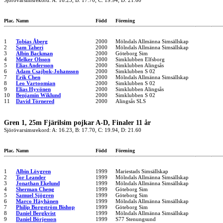
Sjörövarsimsrekord: A: 16.23, B: 17.70, C: 19.94, D: 21.60
Plac.
Namn
Född
Förening
1
Tobias Åberg
2000
Mölndals Allmänna Simsällskap
2
Sam Taheri
2000
Mölndals Allmänna Simsällskap
3
Albin Backman
2000
Göteborg Sim
4
Melker Olsson
2000
Simklubben Elfsborg
5
Elias Andersson
2000
Simklubben Alingsås
6
Adam Csajbok-Johansson
2000
Simklubben S 02
7
Erik Chen
2000
Mölndals Allmänna Simsällskap
8
Leo Vartoomian
2000
Simklubben S 02
9
Elias Hyvönen
2000
Simklubben Alingsås
10
Benjamin Wiklund
2000
Simklubben S 02
11
David Törnered
2000
Alingsås SLS
Gren 1, 25m Fjärilsim pojkar A-D, Finaler 11 år
Sjörövarsimsrekord: A: 16.23, B: 17.70, C: 19.94, D: 21.60
Plac.
Namn
Född
Förening
1
Albin Lövgren
1999
Mariestads Simsällskap
2
Tor Leander
1999
Mölndals Allmänna Simsällskap
3
Jonathan Ekelund
1999
Mölndals Allmänna Simsällskap
4
Sherman Cheng
1999
Göteborg Sim
5
Samuel Sjögren
1999
Göteborg Sim
6
Marco Häyhänen
1999
Mölndals Allmänna Simsällskap
7
Philip Borgström Bishop
1999
Göteborg Sim
8
Daniel Bergkvist
1999
Mölndals Allmänna Simsällskap
9
Daniel Börjesson
1999
S77 Stenungsund