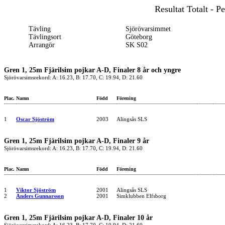
Resultat Totalt - 
Tävling
Sjörövarsimmet
Tävlingsort
Göteborg
Arrangör
SK S02
Gren 1, 25m Fjärilsim pojkar A-D, Finaler 8 år och yngre
Sjörövarsimsrekord: A: 16.23, B: 17.70, C: 19.94, D: 21.60
Plac.
Namn
Född
Förening
1
Oscar Sjöström
2003
Alingsås SLS
Gren 1, 25m Fjärilsim pojkar A-D, Finaler 9 år
Sjörövarsimsrekord: A: 16.23, B: 17.70, C: 19.94, D: 21.60
Plac.
Namn
Född
Förening
1
Viktor Sjöström
2001
Alingsås SLS
2
Anders Gunnarsson
2001
Simklubben Elfsborg
Gren 1, 25m Fjärilsim pojkar A-D, Finaler 10 år