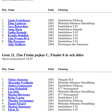
Plac.
Namn
Född
Förening
1
Linda Fredriksson
2002
Simklubben Elfsborg
2
Elina Lindqvist
2002
Mölndals Allmänna Simsällskap
3
Sara Balonchian
2002
Simklubben S 02
4
Anna Alwin
2002
Simklubben Alingsås
5
Emilia Rosinski
2002
Simklubben S 02
6
Kamila Abdullah
2002
Simklubben S 02
7
Linn Nyman-Ryd
2003
Simklubben S 02
8
Mia Petersson
2003
Simklubben S 02
-
Julia Wallberg
2004
Föreningen Ale Simmarna
Gren 21, 25m Frisim pojkar C, Finaler 0 år och äldre
Sjörövarsimsrekord: 16.87
Plac.
Namn
Född
Förening
1
Viktor Sjöström
2001
Alingsås SLS
2
Alexander Fredholm
2001
Mölndals Allmänna Simsällskap
3
Anders Gunnarsson
2001
Simklubben Elfsborg
4
Linus Holmdahl
2001
S77 Stenungsund
5
Leo Iséni
2001
Mölndals Allmänna Simsällskap
6
Markus Börjesson
2001
S77 Stenungsund
7
Robin Carme
2001
Simklubben S 02
8
Theodor Savhammar
2001
Simklubben Elfsborg
9
Daniel Någård
2001
Mölndals Allmänna Simsällskap
10
Markus Simonsson
2001
Simklubben S 02
11
Edvin Ås
2001
Simklubben S 02