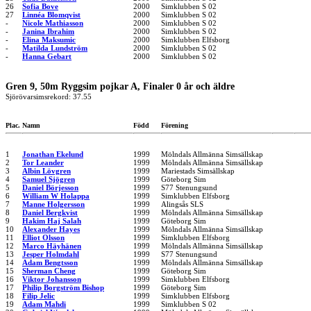
26
Sofia Bove
2000
Simklubben S 02
27
Linnéa Blomqvist
2000
Simklubben S 02
-
Nicole Mathiasson
2000
Simklubben S 02
-
Janina Ibrahim
2000
Simklubben S 02
-
Elina Maksumic
2000
Simklubben Elfsborg
-
Matilda Lundström
2000
Simklubben S 02
-
Hanna Gebart
2000
Simklubben S 02
Gren 9, 50m Ryggsim pojkar A, Finaler 0 år och äldre
Sjörövarsimsrekord: 37.55
Plac.
Namn
Född
Förening
1
Jonathan Ekelund
1999
Mölndals Allmänna Simsällskap
2
Tor Leander
1999
Mölndals Allmänna Simsällskap
3
Albin Lövgren
1999
Mariestads Simsällskap
4
Samuel Sjögren
1999
Göteborg Sim
5
Daniel Börjesson
1999
S77 Stenungsund
6
William W Holappa
1999
Simklubben Elfsborg
7
Manne Holgersson
1999
Alingsås SLS
8
Daniel Bergkvist
1999
Mölndals Allmänna Simsällskap
9
Hakim Haj Salah
1999
Göteborg Sim
10
Alexander Hayes
1999
Mölndals Allmänna Simsällskap
11
Elliot Olsson
1999
Simklubben Elfsborg
12
Marco Häyhänen
1999
Mölndals Allmänna Simsällskap
13
Jesper Holmdahl
1999
S77 Stenungsund
14
Adam Bengtsson
1999
Mölndals Allmänna Simsällskap
15
Sherman Cheng
1999
Göteborg Sim
16
Viktor Johansson
1999
Simklubben Elfsborg
17
Philip Borgström Bishop
1999
Göteborg Sim
18
Filip Jelic
1999
Simklubben Elfsborg
19
Adam Mahdi
1999
Simklubben S 02