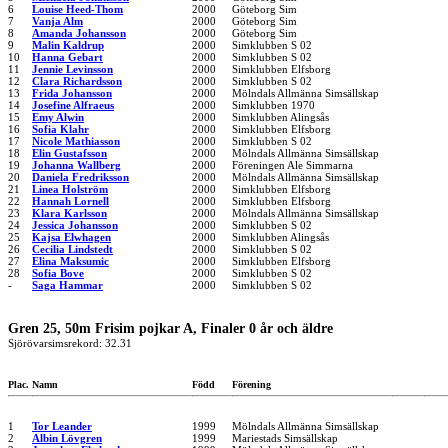
6
Louise Heed-Thom
2000
Göteborg Sim
7
Vanja Alm
2000
Göteborg Sim
8
Amanda Johansson
2000
Göteborg Sim
9
Malin Kaldrup
2000
Simklubben S 02
10
Hanna Gebart
2000
Simklubben S 02
11
Jennie Levinsson
2000
Simklubben Elfsborg
12
Clara Richardsson
2000
Simklubben S 02
13
Frida Johansson
2000
Mölndals Allmänna Simsällskap
14
Josefine Alfraeus
2000
Simklubben 1970
15
Emy Alwin
2000
Simklubben Alingsås
16
Sofia Klahr
2000
Simklubben Elfsborg
17
Nicole Mathiasson
2000
Simklubben S 02
18
Elin Gustafsson
2000
Mölndals Allmänna Simsällskap
19
Johanna Wallberg
2000
Föreningen Ale Simmarna
20
Daniela Fredriksson
2000
Mölndals Allmänna Simsällskap
21
Linea Holström
2000
Simklubben Elfsborg
22
Hannah Lornell
2000
Simklubben Elfsborg
23
Klara Karlsson
2000
Mölndals Allmänna Simsällskap
24
Jessica Johansson
2000
Simklubben S 02
25
Kajsa Elwhagen
2000
Simklubben Alingsås
26
Cecilia Lindstedt
2000
Simklubben S 02
27
Elina Maksumic
2000
Simklubben Elfsborg
28
Sofia Bove
2000
Simklubben S 02
-
Saga Hammar
2000
Simklubben S 02
Gren 25, 50m Frisim pojkar A, Finaler 0 år och äldre
Sjörövarsimsrekord: 32.31
Plac.
Namn
Född
Förening
1
Tor Leander
1999
Mölndals Allmänna Simsällskap
2
Albin Lövgren
1999
Mariestads Simsällskap