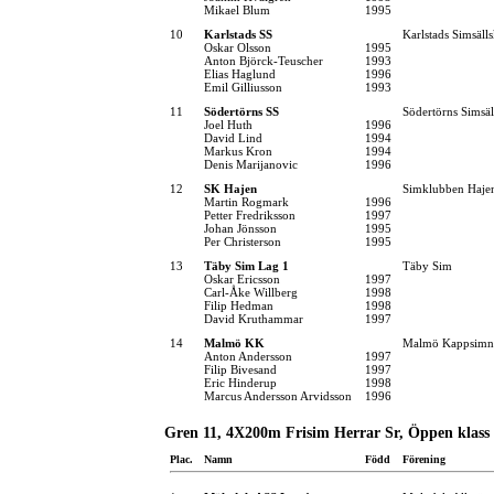
Mikael Blum
1995
10
Karlstads SS
Karlstads Simsäll
Oskar Olsson
1995
Anton Björck-Teuscher
1993
Elias Haglund
1996
Emil Gilliusson
1993
11
Södertörns SS
Södertörns Simsäl
Joel Huth
1996
David Lind
1994
Markus Kron
1994
Denis Marijanovic
1996
12
SK Hajen
Simklubben Haje
Martin Rogmark
1996
Petter Fredriksson
1997
Johan Jönsson
1995
Per Christerson
1995
13
Täby Sim Lag 1
Täby Sim
Oskar Ericsson
1997
Carl-Åke Willberg
1998
Filip Hedman
1998
David Kruthammar
1997
14
Malmö KK
Malmö Kappsimn
Anton Andersson
1997
Filip Bivesand
1997
Eric Hinderup
1998
Marcus Andersson Arvidsson
1996
Gren 11, 4X200m Frisim Herrar Sr, Öppen klass
Plac.
Namn
Född
Förening