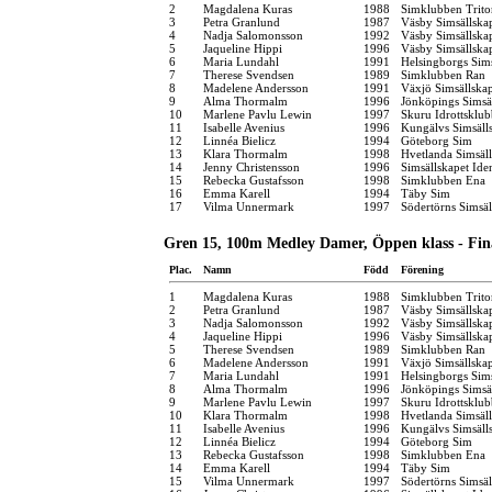
2
Magdalena Kuras
1988
Simklubben Trito
3
Petra Granlund
1987
Väsby Simsällska
4
Nadja Salomonsson
1992
Väsby Simsällska
5
Jaqueline Hippi
1996
Väsby Simsällska
6
Maria Lundahl
1991
Helsingborgs Sim
7
Therese Svendsen
1989
Simklubben Ran
8
Madelene Andersson
1991
Växjö Simsällska
9
Alma Thormalm
1996
Jönköpings Simsä
10
Marlene Pavlu Lewin
1997
Skuru Idrottsklub
11
Isabelle Avenius
1996
Kungälvs Simsäll
12
Linnéa Bielicz
1994
Göteborg Sim
13
Klara Thormalm
1998
Hvetlanda Simsäl
14
Jenny Christensson
1996
Simsällskapet Ide
15
Rebecka Gustafsson
1998
Simklubben Ena
16
Emma Karell
1994
Täby Sim
17
Vilma Unnermark
1997
Södertörns Simsäl
Gren 15, 100m Medley Damer, Öppen klass - Fin
Plac.
Namn
Född
Förening
1
Magdalena Kuras
1988
Simklubben Trito
2
Petra Granlund
1987
Väsby Simsällska
3
Nadja Salomonsson
1992
Väsby Simsällska
4
Jaqueline Hippi
1996
Väsby Simsällska
5
Therese Svendsen
1989
Simklubben Ran
6
Madelene Andersson
1991
Växjö Simsällska
7
Maria Lundahl
1991
Helsingborgs Sim
8
Alma Thormalm
1996
Jönköpings Simsä
9
Marlene Pavlu Lewin
1997
Skuru Idrottsklub
10
Klara Thormalm
1998
Hvetlanda Simsäl
11
Isabelle Avenius
1996
Kungälvs Simsäll
12
Linnéa Bielicz
1994
Göteborg Sim
13
Rebecka Gustafsson
1998
Simklubben Ena
14
Emma Karell
1994
Täby Sim
15
Vilma Unnermark
1997
Södertörns Simsäl