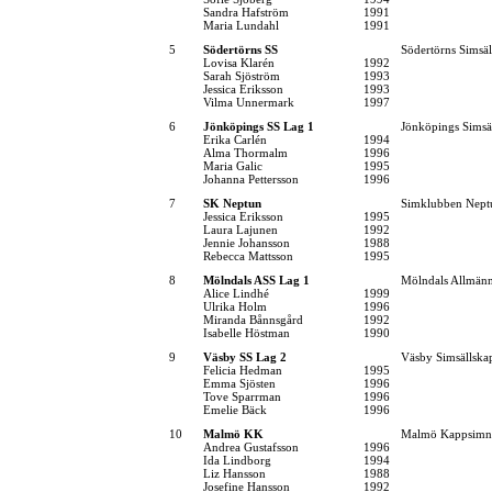
Sandra Hafström
1991
Maria Lundahl
1991
5
Södertörns SS
Södertörns Simsäl
Lovisa Klarén
1992
Sarah Sjöström
1993
Jessica Eriksson
1993
Vilma Unnermark
1997
6
Jönköpings SS Lag 1
Jönköpings Simsä
Erika Carlén
1994
Alma Thormalm
1996
Maria Galic
1995
Johanna Pettersson
1996
7
SK Neptun
Simklubben Nept
Jessica Eriksson
1995
Laura Lajunen
1992
Jennie Johansson
1988
Rebecca Mattsson
1995
8
Mölndals ASS Lag 1
Mölndals Allmänn
Alice Lindhé
1999
Ulrika Holm
1996
Miranda Bånnsgård
1992
Isabelle Höstman
1990
9
Väsby SS Lag 2
Väsby Simsällska
Felicia Hedman
1995
Emma Sjösten
1996
Tove Sparrman
1996
Emelie Bäck
1996
10
Malmö KK
Malmö Kappsimn
Andrea Gustafsson
1996
Ida Lindborg
1994
Liz Hansson
1988
Josefine Hansson
1992