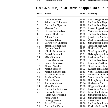
Gren 5, 50m Fjärilsim Herrar, Öppen klass - För
Plac.
Namn
Född
Förening
1
Lars Frölander
1974
Linköpings Allm
2
Sebastian Holmberg
1991
Simklubben Nept
3
Alexander Nyström
1990
Simklubben Nept
4
Marcus Piehl
1985
Linköpings Allm
5
Christoffer Carlsen
1992
Mölndals Allmänn
6
Pontus Flodqvist
1988
Simklubben Nept
7
Niklas Borin
1989
Turebergs Simkl
8
Jonathan Kling
1993
Örebro Simallians
9
Christoffer Vikström
1987
Simklubben Nept
10
Stefan Stojmenovic
1993
Norrköpings Kap
11
Gulliver Koch
1992
Uddevalla Sim
12
Nikola Stojmenovic
1988
Norrköpings Kap
13
Daniel Lundahl
1991
Helsingborgs Sim
14
Måns Stomvall
1990
Eskilstuna Simkl
15
Linus Magnusson
1990
Simklubben Nept
16
Pontus Palmqvist
1991
Linköpings Allm
17
Mikael Wåhlin
1989
Norrköpings Kap
18
Martin Persson
1992
Kungsbacka Simsä
19
Martin Harlenbäck
1983
Växjö Simsällska
20
Johannes Skagius
1995
Sundsvalls Simsäl
21
Joachim Bratt
1995
Mölndals Allmänn
22
Fabian Steen
1996
Helsingborgs Sim
23
Anton Arvidsson
1994
Uddevalla Sim
24
Mika Persson
1998
Höganäs Simsälls
25
Alexander Kotevski
1994
Eskilstuna Simkl
26
Gustav Eriksson
1994
Kungsbacka Simsä
Adam Ackerstierna
1995
Simklubben Ena
John Olsson
1995
Simklubben Laxe
Ludvig Strand
1994
Täby Sim
30
Jonas Ulfskans
1986
Simklubben Laxe
31
Alexander Vestin
1996
Karlstads Simsäll