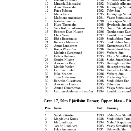
10
Miranda Bånnsgård
1992
Mölndals Allmänn
11
Alma Thormalm
1996
Jönköpings Simsä
12
Frida Nilsson
1992
Täby Sim
13
Maria Galic
1995
Jönköpings Simsä
14
Madelene Andersson
1991
Växjö Simsällska
15
Natasha Sundin
1990
Spårvägens Simfö
16
Klara Thormalm
1998
Hvetlanda Simsäl
17
Vera Rohlin Johansson
1995
Örebro Simallians
18
Rebecca Diaz-Nilsson
1996
Norrköpings Kap
19
Clara Vater
1997
Landskrona Simsä
20
Ebba Rosenquist
1989
Simklubben Trito
21
Rebecca Mattsson
1995
Simklubben Nept
22
Annie Lindström
1996
Kristianstads SLS
23
Ronja Wikström
1996
Umeå Simsällska
Mathilda Gärdesmed
1994
Varberg Sim
25
Felicia Hedman
1995
Väsby Simsällska
26
Sandra Nilsson
1988
Sjöbo Simsällska
27
Alexandra Berg
1995
Helsingborgs Sim
28
Matilda Weiler
1998
Helsingborgs Sim
29
Carolina Elvind
1994
Kungsbacka Simsä
30
Nike Kruners
1996
Varberg Sim
31
Tove Andersson
1995
Trelleborg Sim
32
Rebecka Gustafsson
1998
Simklubben Ena
33
Alexandra Uusaro
1995
Täby Sim
34
Amina Gummesson
1993
Växjö Simsällska
35
Caroline Andersson-Ekström
1994
Landskrona Simsä
Gren 17, 50m Fjärilsim Damer, Öppen klass - Fi
Plac.
Namn
Född
Förening
1
Sarah Sjöström
1993
Södertörns Simsäl
2
Magdalena Kuras
1988
Simklubben Trito
3
Ida Lindborg
1994
Malmö Kappsimn
4
Josefin Lindkvist
1993
Väsby Simsällska
5
Frida Andersson
1991
Uddevalla Sim