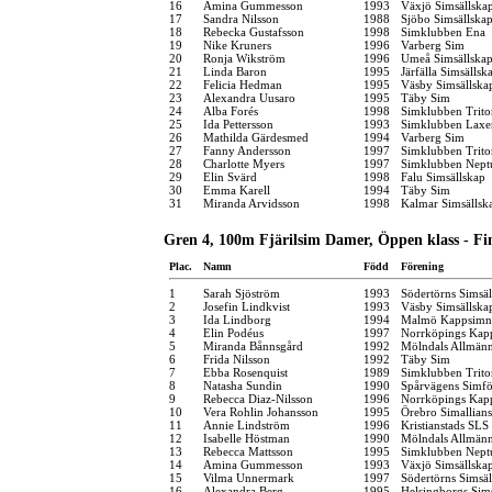
16
Amina Gummesson
1993
Växjö Simsällska
17
Sandra Nilsson
1988
Sjöbo Simsällska
18
Rebecka Gustafsson
1998
Simklubben Ena
19
Nike Kruners
1996
Varberg Sim
20
Ronja Wikström
1996
Umeå Simsällska
21
Linda Baron
1995
Järfälla Simsällsk
22
Felicia Hedman
1995
Väsby Simsällska
23
Alexandra Uusaro
1995
Täby Sim
24
Alba Forés
1998
Simklubben Trito
25
Ida Pettersson
1993
Simklubben Laxe
26
Mathilda Gärdesmed
1994
Varberg Sim
27
Fanny Andersson
1997
Simklubben Trito
28
Charlotte Myers
1997
Simklubben Nept
29
Elin Svärd
1998
Falu Simsällskap
30
Emma Karell
1994
Täby Sim
31
Miranda Arvidsson
1998
Kalmar Simsällsk
Gren 4, 100m Fjärilsim Damer, Öppen klass - Fi
Plac.
Namn
Född
Förening
1
Sarah Sjöström
1993
Södertörns Simsäl
2
Josefin Lindkvist
1993
Väsby Simsällska
3
Ida Lindborg
1994
Malmö Kappsimn
4
Elin Podéus
1997
Norrköpings Kap
5
Miranda Bånnsgård
1992
Mölndals Allmänn
6
Frida Nilsson
1992
Täby Sim
7
Ebba Rosenquist
1989
Simklubben Trito
8
Natasha Sundin
1990
Spårvägens Simfö
9
Rebecca Diaz-Nilsson
1996
Norrköpings Kap
10
Vera Rohlin Johansson
1995
Örebro Simallians
11
Annie Lindström
1996
Kristianstads SLS
12
Isabelle Höstman
1990
Mölndals Allmänn
13
Rebecca Mattsson
1995
Simklubben Nept
14
Amina Gummesson
1993
Växjö Simsällska
15
Vilma Unnermark
1997
Södertörns Simsäl
16
Alexandra Berg
1995
Helsingborgs Sim