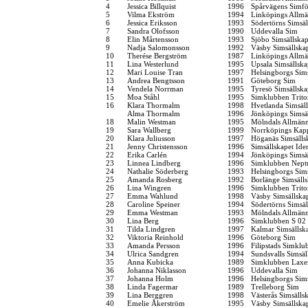
4
Jessica Billquist
1996
Spårvägens Simfö
5
Vilma Ekström
1994
Linköpings Allm
6
Jessica Eriksson
1993
Södertörns Simsäl
7
Sandra Olofsson
1990
Uddevalla Sim
8
Elin Mårtensson
1993
Sjöbo Simsällska
9
Nadja Salomonsson
1992
Väsby Simsällska
10
Therése Bergström
1987
Linköpings Allm
11
Lina Westerlund
1995
Upsala Simsällska
12
Mari Louise Tran
1997
Helsingborgs Sim
13
Andrea Bengtsson
1991
Göteborg Sim
14
Vendela Norrman
1995
Tyresö Simsällska
15
Moa Ståhl
1995
Simklubben Trito
16
Klara Thormalm
1998
Hvetlanda Simsäl
Alma Thormalm
1996
Jönköpings Simsä
18
Malin Westman
1995
Mölndals Allmänn
19
Sara Wallberg
1999
Norrköpings Kap
20
Klara Juliusson
1997
Höganäs Simsälls
21
Jenny Christensson
1996
Simsällskapet Ide
22
Erika Carlén
1994
Jönköpings Simsä
23
Linnea Lindberg
1996
Simklubben Nept
24
Nathalie Söderberg
1993
Helsingborgs Sim
25
Amanda Rosberg
1992
Borlänge Simsäll
26
Lina Wingren
1996
Simklubben Trito
27
Emma Wahlund
1998
Väsby Simsällska
28
Caroline Speiner
1994
Södertörns Simsäl
29
Emma Westman
1993
Mölndals Allmänn
30
Lina Berg
1996
Simklubben S 02
31
Tilda Lindgren
1997
Kalmar Simsällsk
32
Viktoria Reinhold
1996
Göteborg Sim
33
Amanda Persson
1996
Filipstads Simklu
34
Ulrica Sandgren
1994
Sundsvalls Simsäl
35
Anna Kubicka
1989
Simklubben Laxe
36
Johanna Niklasson
1996
Uddevalla Sim
37
Johanna Holm
1996
Helsingborgs Sim
38
Linda Fagermar
1989
Trelleborg Sim
39
Lina Berggren
1998
Västerås Simsälls
40
Emelie Åkerström
1995
Väsby Simsällska