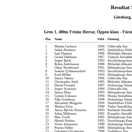
Resultat
Göteborg,
Gren 1, 400m Frisim Herrar, Öppen klass - Förs
Plac.
Namn
Född
Förening
1
Mattias Carlsson
1990
Uddevalla Sim
2
Adam Paulsson
1995
Simklubben Elfsb
3
Isak Eliasson
1996
Mölndals Allmänn
4
Gustaf Dahlman
1997
Västerås Simsälls
5
Jesper Björk
1993
Stockholmspolise
6
Robin Andréasson
1988
Mölndals Allmänn
7
Oskar Nordstrand
1991
Helsingborgs Sim
8
Joakim Q Hammarlind
1993
Stockholmspolise
9
Emil Möller
1994
Helsingborgs Sim
10
Simon Wanna
1996
Uddevalla Sim
11
Christopher Jedel
1995
Mölndals Allmänn
12
Daniel Forndal
1997
Jönköpings Simsä
13
Jesper Svensson
1990
Uddevalla Sim
14
Simon Plato
1993
Helsingborgs Sim
15
Gusten Eriksson
1994
Motala Simsällsk
16
Filip Grimberg
1998
Jönköpings Simsä
17
Alexander Berggren
1994
Simklubben Elfsb
18
Markus Fürst
1996
Väsby Simsällska
19
Anton Björck-Teuscher
1993
Karlstads Simsäll
20
Johan Hildesson
1992
Kungälvs Simsäll
21
Max Troell
1995
Helsingborgs Sim
22
Henrik Podéus
1995
Norrköpings Kap
23
Victor Johansson
1998
Jönköpings Simsä
24
Pontus Wallin
1996
Helsingborgs Sim
25
Cebastian Christensen
1998
Trelleborg Sim