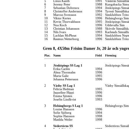
5
Linus Kanth
1991
Västerås Simsälls
6
Jeremy Peter
1988
Kungsbacka Simsä
7
Sebastian Dobrescu
1994
Jönköpings Simsä
8
Christoffer Andersson
1994
Tyresö Simsällska
9
Marcus Svensson
1992
Simklubben Trito
10
Viktor Kertes
1996
Helsingborgs Sim
11
Kevin Thorvaldsson
1995
Jönköpings Simsä
12
Noa Koch
1996
Uddevalla Sim
13
Christian Johansson
1988
Skövde Simsällsk
14
Nils Ivars
1993
Karlstads Simsäll
15
Lachlan McPheat
1994
Simklubben Nept
16
Rasmus Wetterborg
1996
Simklubben Trito
Gren 8, 4X50m Frisim Damer Jr, 20 år och yngr
Plac.
Namn
Född
Förening
1
Jönköpings SS Lag 1
Jönköpings Simsä
Erika Carlén
1994
Alma Thormalm
1996
Maria Galic
1995
Johanna Pettersson
1996
2
Väsby SS Lag 1
Väsby Simsällska
Felicia Hedman
1995
Jaqueline Hippi
1996
Emma Sjösten
1996
Josefin Lindkvist
1993
3
Helsingborgs S Lag 1
Helsingborgs Sim
Louise Hansson
1996
Sofie Sjöberg
1994
Sophie Hansson
1998
Matilda Weiler
1998
4
Södertörns SS
Södertörns Simsäl