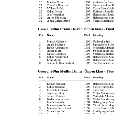
26
Markus Malm
1997
Anderstorps Sims
27
Theodor Hansson
1994
Södertälje Simsäl
28
William Lulek
1998
Skuru Idrottsklub
29
Oskar Olsson
1995
Karlstads Simsäll
30
Joel Westerlind
1996
Härnösands Simsä
31
Anton Faberling
1994
Helsingborgs Sim
32
Johan Christiansson
1996
Ystads Simsällska
Gren 1, 400m Frisim Herrar, Öppen klass - Final
Plac.
Namn
Född
Förening
1
Mattias Carlsson
1990
Uddevalla Sim
2
Adam Paulsson
1995
Simklubben Elfsb
3
Robin Andréasson
1988
Mölndals Allmänn
4
Jesper Björk
1993
Stockholmspolise
5
Gustaf Dahlman
1997
Västerås Simsälls
6
Oskar Nordstrand
1991
Helsingborgs Sim
7
Emil Möller
1994
Helsingborgs Sim
8
Joakim Q Hammarlind
1993
Stockholmspolise
Gren 2, 200m Medley Damer, Öppen klass - Förs
Plac.
Namn
Född
Förening
1
Louise Hansson
1996
Helsingborgs Sim
2
Céline Bertrand
1995
Skövde Simsällsk
3
Michelle Coleman
1993
Täby Sim
4
Jaqueline Hippi
1996
Väsby Simsällska
5
Joline Höstman
1988
Mölndals Allmänn
6
Nadja Salomonsson
1992
Väsby Simsällska
7
Maria Lundahl
1991
Helsingborgs Sim
Madelene Andersson
1991
Växjö Simsällska
9
Marlene Pavlu Lewin
1997
Skuru Idrottsklub
10
Vilma Ekström
1994
Linköpings Allm