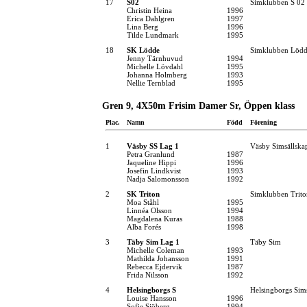
17
S02
Simklubben S 02
Christin Heina
1996
Erica Dahlgren
1997
Lina Berg
1996
Tilde Lundmark
1995
18
SK Lödde
Simklubben Lödd
Jenny Tärnhuvud
1994
Michelle Lövdahl
1995
Johanna Holmberg
1993
Nellie Ternblad
1995
Gren 9, 4X50m Frisim Damer Sr, Öppen klass
Plac.
Namn
Född
Förening
1
Väsby SS Lag 1
Väsby Simsällska
Petra Granlund
1987
Jaqueline Hippi
1996
Josefin Lindkvist
1993
Nadja Salomonsson
1992
2
SK Triton
Simklubben Trito
Moa Ståhl
1995
Linnéa Olsson
1994
Magdalena Kuras
1988
Alba Forés
1998
3
Täby Sim Lag 1
Täby Sim
Michelle Coleman
1993
Mathilda Johansson
1991
Rebecca Ejdervik
1987
Frida Nilsson
1992
4
Helsingborgs S
Helsingborgs Sim
Louise Hansson
1996
Sofie Sjöberg
1994