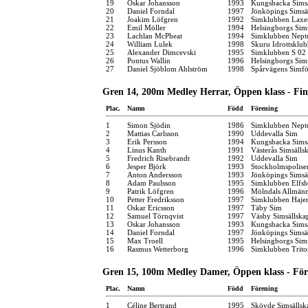
19
Oskar Johansson
1993
Kungsbacka Simsä
20
Daniel Forndal
1997
Jönköpings Simsä
21
Joakim Löfgren
1992
Simklubben Laxe
22
Emil Möller
1994
Helsingborgs Sim
23
Lachlan McPheat
1994
Simklubben Nept
24
William Lulek
1998
Skuru Idrottsklub
25
Alexander Dimcevski
1995
Simklubben S 02
26
Pontus Wallin
1996
Helsingborgs Sim
27
Daniel Sjöblom Ahlström
1998
Spårvägens Simfö
Gren 14, 200m Medley Herrar, Öppen klass - Fin
Plac.
Namn
Född
Förening
1
Simon Sjödin
1986
Simklubben Nept
2
Mattias Carlsson
1990
Uddevalla Sim
3
Erik Persson
1994
Kungsbacka Simsä
4
Linus Kanth
1991
Västerås Simsälls
5
Fredrich Risebrandt
1992
Uddevalla Sim
6
Jesper Björk
1993
Stockholmspolise
7
Anton Andersson
1993
Jönköpings Simsä
8
Adam Paulsson
1995
Simklubben Elfsb
9
Patrik Löfgren
1996
Mölndals Allmänn
10
Petter Fredriksson
1997
Simklubben Haje
11
Oskar Ericsson
1997
Täby Sim
12
Samuel Törnqvist
1997
Väsby Simsällska
13
Oskar Johansson
1993
Kungsbacka Simsä
14
Daniel Forndal
1997
Jönköpings Simsä
15
Max Troell
1995
Helsingborgs Sim
16
Rasmus Wetterborg
1996
Simklubben Trito
Gren 15, 100m Medley Damer, Öppen klass - För
Plac.
Namn
Född
Förening
1
Céline Bertrand
1995
Skövde Simsällsk