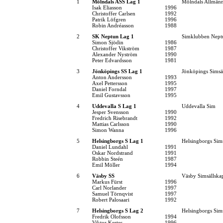
1
Mölndals ASS Lag 1
Mölndals Allmänn
Isak Eliasson
1996
Christoffer Carlsen
1992
Patrik Löfgren
1996
Robin Andréasson
1988
2
SK Neptun Lag 1
Simklubben Nept
Simon Sjödin
1986
Christoffer Vikström
1987
Alexander Nyström
1990
Peter Edvardsson
1981
3
Jönköpings SS Lag 1
Jönköpings Simsä
Anton Andersson
1993
Axel Pettersson
1995
Daniel Forndal
1997
Emil Gustavsson
1995
4
Uddevalla S Lag 1
Uddevalla Sim
Jesper Svensson
1990
Fredrich Risebrandt
1992
Mattias Carlsson
1990
Simon Wanna
1996
5
Helsingborgs S Lag 1
Helsingborgs Sim
Daniel Lundahl
1991
Oskar Nordstrand
1991
Robbin Steén
1987
Emil Möller
1994
6
Väsby SS
Väsby Simsällska
Markus Fürst
1996
Carl Norlander
1997
Samuel Törnqvist
1997
Robert Palosaari
1992
7
Helsingborgs S Lag 2
Helsingborgs Sim
Fredrik Olofsson
1994
Viktor Kertes
1996