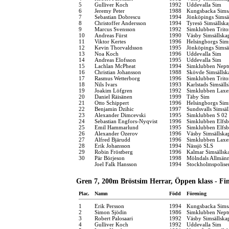
5
Gulliver Koch
1992
Uddevalla Sim
6
Jeremy Peter
1988
Kungsbacka Simsä
7
Sebastian Dobrescu
1994
Jönköpings Simsä
8
Christoffer Andersson
1994
Tyresö Simsällska
9
Marcus Svensson
1992
Simklubben Trito
10
Andreas Fürst
1990
Väsby Simsällska
11
Viktor Kertes
1996
Helsingborgs Sim
12
Kevin Thorvaldsson
1995
Jönköpings Simsä
13
Noa Koch
1996
Uddevalla Sim
14
Andreas Elofsson
1995
Uddevalla Sim
15
Lachlan McPheat
1994
Simklubben Nept
16
Christian Johansson
1988
Skövde Simsällsk
17
Rasmus Wetterborg
1996
Simklubben Trito
18
Nils Ivars
1993
Karlstads Simsäll
19
Joakim Löfgren
1992
Simklubben Laxe
20
Daniel Räisänen
1999
Täby Sim
21
Otto Schippert
1996
Helsingborgs Sim
22
Benjamin Dzihic
1997
Sundsvalls Simsäl
23
Alexander Dimcevski
1995
Simklubben S 02
24
Sebastian Engfors-Nyqvist
1996
Simklubben Elfsb
25
Emil Hammarlund
1995
Simklubben Elfsb
26
Alexander Ozerov
1996
Väsby Simsällska
27
Alfred Bjärudd
1996
Simklubben Laxe
28
Erik Johansson
1994
Nässjö SLS
29
Robin Fröstberg
1996
Kalmar Simsällsk
30
Pär Börjeson
1998
Mölndals Allmänn
Joel Falk Hansson
1994
Stockholmspolise
Gren 7, 200m Bröstsim Herrar, Öppen klass - Fin
Plac.
Namn
Född
Förening
1
Erik Persson
1994
Kungsbacka Simsä
2
Simon Sjödin
1986
Simklubben Nept
3
Robert Palosaari
1992
Väsby Simsällska
4
Gulliver Koch
1992
Uddevalla Sim