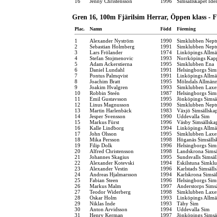
16
Jenny Christensson
1996
Simsällskapet Ide
Gren 16, 100m Fjärilsim Herrar, Öppen klass - 
Plac.
Namn
Född
Förening
1
Alexander Nyström
1990
Simklubben Nept
2
Sebastian Holmberg
1991
Simklubben Nept
3
Lars Frölander
1974
Linköpings Allm
4
Stefan Stojmenovic
1993
Norrköpings Kap
5
Adam Ackerstierna
1995
Simklubben Ena
6
Daniel Lundahl
1991
Helsingborgs Sim
7
Pontus Palmqvist
1991
Linköpings Allm
8
Joachim Bratt
1995
Mölndals Allmänn
9
Joakim Hvalgren
1993
Simklubben Laxe
10
Robbin Steén
1987
Helsingborgs Sim
11
Emil Gustavsson
1995
Jönköpings Simsä
12
Linus Magnusson
1990
Simklubben Nept
13
Martin Harlenbäck
1983
Växjö Simsällska
14
Jesper Svensson
1990
Uddevalla Sim
15
Markus Fürst
1996
Väsby Simsällska
16
Kalle Lindborg
1994
Linköpings Allm
17
John Olsson
1995
Simklubben Laxe
18
Mika Persson
1998
Höganäs Simsälls
19
Filip Dolk
1996
Helsingborgs Sim
20
Alfred Christensson
1998
Landskrona Simsä
21
Johannes Skagius
1995
Sundsvalls Simsäl
22
Alexander Kotevski
1994
Eskilstuna Simkl
23
Alexander Vestin
1996
Karlstads Simsäll
24
Andreas Hjalmarsson
1994
Karlskrona Simsäl
25
Fabian Steen
1996
Helsingborgs Sim
26
Markus Malm
1997
Anderstorps Sims
27
Teodor Widerberg
1998
Simklubben Laxe
28
Oskar Holm
1993
Linköpings Allm
29
Niklas Inde
1993
Täby Sim
30
Anton Arvidsson
1994
Uddevalla Sim
31
Henry Kerman
1997
Jönköpings Simsä