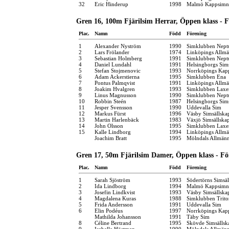
32
Eric Hinderup
1998
Malmö Kappsimn
Gren 16, 100m Fjärilsim Herrar, Öppen klass - F
Plac.
Namn
Född
Förening
1
Alexander Nyström
1990
Simklubben Nept
2
Lars Frölander
1974
Linköpings Allm
3
Sebastian Holmberg
1991
Simklubben Nept
4
Daniel Lundahl
1991
Helsingborgs Sim
5
Stefan Stojmenovic
1993
Norrköpings Kap
6
Adam Ackerstierna
1995
Simklubben Ena
7
Pontus Palmqvist
1991
Linköpings Allm
8
Joakim Hvalgren
1993
Simklubben Laxe
9
Linus Magnusson
1990
Simklubben Nept
10
Robbin Steén
1987
Helsingborgs Sim
11
Jesper Svensson
1990
Uddevalla Sim
12
Markus Fürst
1996
Väsby Simsällska
13
Martin Harlenbäck
1983
Växjö Simsällska
14
John Olsson
1995
Simklubben Laxe
15
Kalle Lindborg
1994
Linköpings Allm
Joachim Bratt
1995
Mölndals Allmänn
Gren 17, 50m Fjärilsim Damer, Öppen klass - Fö
Plac.
Namn
Född
Förening
1
Sarah Sjöström
1993
Södertörns Simsäl
2
Ida Lindborg
1994
Malmö Kappsimn
3
Josefin Lindkvist
1993
Väsby Simsällska
4
Magdalena Kuras
1988
Simklubben Trito
5
Frida Andersson
1991
Uddevalla Sim
6
Elin Podéus
1997
Norrköpings Kap
Mathilda Johansson
1991
Täby Sim
8
Céline Bertrand
1995
Skövde Simsällsk
9
Isabelle Höstman
1990
Mölndals Allmänn