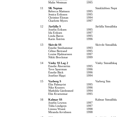
Malin Westman
1995
11
SK Neptun
Simklubben Nept
Rebecca Mattsson
1995
Jessica Eriksson
1995
Christine Ekman
1994
Charlotte Myers
1997
12
Järfälla S
Järfälla Simsällsk
Josefin Eriksen
1995
Ida Eriksen
1997
Linda Baron
1995
Karin Åström
1996
13
Skövde SS
Skövde Simsällsk
Emelie Stenhammar
1993
Céline Bertrand
1995
Louise Hjalmarsson
1997
Nikki Brockmar
1999
14
Väsby SS Lag 2
Väsby Simsällska
Emelie Åkerström
1995
Tove Sparrman
1996
Emelie Bäck
1996
Josefine Hippi
1994
15
Varberg S
Varberg Sim
Elin Palmqvist
1995
Nike Kruners
1996
Mathilda Gärdesmed
1994
Elin Kvarnemar
1995
16
Kalmar SS
Kalmar Simsällsk
Josefin Lewton
1997
Tilda Lindgren
1997
Linnea Wranå
1998
Miranda Arvidsson
1998