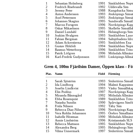
1
Sebastian Holmberg
1991
Simklubben Nept
2
Fredrich Risebrandt
1992
Uddevalla Sim
3
Jeremy Peter
1988
Kungsbacka Simsä
4
Anton Andersson
1993
Jönköpings Simsä
5
Axel Pettersson
1995
Jönköpings Simsä
6
Johannes Skagius
1995
Sundsvalls Simsäl
7
Marcus Forsgren
1996
Norrköpings Kap
8
Oskar Mikaelsson
1995
Skellefte Simsäll
9
Daniel Lundahl
1991
Helsingborgs Sim
10
Joakim Hvalgren
1993
Simklubben Laxe
11
Fabian Bergman
1994
Saltsjöbadens Idr
12
Adam Ackerstierna
1995
Simklubben Ena
13
Gustav Hökfelt
1994
Simklubben Nept
14
Rasmus Wetterborg
1996
Simklubben Trito
15
Patrik Löfgren
1996
Mölndals Allmänn
16
Karl-Fredrik Gudjonsson
1993
Linköpings Allm
Gren 4, 100m Fjärilsim Damer, Öppen klass - Fö
Plac.
Namn
Född
Förening
1
Sarah Sjöström
1993
Södertörns Simsäl
2
Ida Lindborg
1994
Malmö Kappsimn
3
Josefin Lindkvist
1993
Väsby Simsällska
4
Elin Podéus
1997
Norrköpings Kap
5
Miranda Bånnsgård
1992
Mölndals Allmänn
6
Ebba Rosenquist
1989
Simklubben Trito
7
Natasha Sundin
1990
Spårvägens Simfö
8
Frida Nilsson
1992
Täby Sim
9
Rebecca Diaz-Nilsson
1996
Norrköpings Kap
10
Vera Rohlin Johansson
1995
Örebro Simallians
11
Isabelle Höstman
1990
Mölndals Allmänn
12
Annie Lindström
1996
Kristianstads SLS
13
Rebecca Mattsson
1995
Simklubben Nept
14
Alexandra Berg
1995
Helsingborgs Sim
15
Vilma Unnermark
1997
Södertörns Simsäl