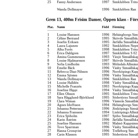
25
Fanny Andersson
1997
Simklubben Trito
Wanda Dollmayer
1996
Simklubben Ran
Gren 13, 400m Frisim Damer, Öppen klass - För
Plac.
Namn
Född
Förening
1
Louise Hansson
1996
Helsingborgs Sim
2
Céline Bertrand
1995
Skövde Simsällsk
3
Josefin Eriksen
1995
Järfälla Simsällsk
4
Laura Lajunen
1992
Simklubben Nept
5
Alba Forés
1998
Simklubben Trito
6
Erica Dahlgren
1997
Simklubben S 02
7
Amina Gummesson
1993
Växjö Simsällska
8
Louise Hjalmarsson
1997
Skövde Simsällsk
9
Sofia Lindholm
1993
Mölndals Allmänn
10
Emelie Bäck
1996
Väsby Simsällska
11
Rebecca Diaz-Nilsson
1996
Norrköpings Kap
12
Emma Sjösten
1996
Väsby Simsällska
13
Wanda Dollmayer
1996
Simklubben Ran
14
Louise Halldén
1998
Väsby Simsällska
15
Michelle Franzén
1993
Norrköpings Kap
16
Josefine Hippi
1994
Väsby Simsällska
17
Ellen Olsson
1995
Simklubben Trito
18
Sara Hägglund-Björklund
1995
Södertörns Simsäl
19
Clara Wiman
1996
Västerås Simsälls
20
Agnes Idoffsson
1994
Helsingborgs Sim
21
Johanna Pettersson
1996
Jönköpings Simsä
22
Johanna Fransson
1994
Linköpings Allm
23
Erica Sjöholm
1997
Sjöbo Simsällska
24
Karin Åström
1996
Järfälla Simsällsk
25
Josefine Hansson
1992
Malmö Kappsimn
26
Tove Sparrman
1996
Väsby Simsällska
27
Hanna Cronqvist
1996
Trelleborg Sim
28
Carin Klasson
1995
Södertörns Simsäl