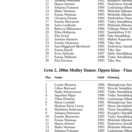
11
Johanna Pettersson
1992
Kungälvs Simsäll
12
Hanna Jörlund
1991
Södertörns Simsäl
13
Johanna Fransson
1994
Linköpings Allm
14
Malin Westman
1995
Mölndals Allmänn
15
Emma Westman
1993
Mölndals Allmänn
16
Christine Ekman
1994
Simklubben Nept
17
Emelie Åkerström
1995
Väsby Simsällska
18
Sofia Lindholm
1993
Mölndals Allmänn
19
Rebecca Håkansson
1996
Vellinge-Näsets 
20
Ebba Hellström
1992
Simklubben S 02
21
Elin Svärd
1998
Falu Simsällskap
22
Josefine Hansson
1992
Malmö Kappsimn
23
Emelie Johansson
1996
Täby Sim
24
Sara Hägglund-Björklund
1995
Södertörns Simsäl
25
Emma Karell
1994
Täby Sim
26
Erica Sjöholm
1997
Sjöbo Simsällska
27
Emma Wahlund
1998
Väsby Simsällska
28
Elsa Ericsson
1995
Täby Sim
Gren 2, 200m Medley Damer, Öppen klass - Fina
Plac.
Namn
Född
Förening
1
Louise Hansson
1996
Helsingborgs Sim
2
Céline Bertrand
1995
Skövde Simsällsk
3
Nadja Salomonsson
1992
Väsby Simsällska
4
Jaqueline Hippi
1996
Väsby Simsällska
5
Vilma Ekström
1994
Linköpings Allm
6
Maria Lundahl
1991
Helsingborgs Sim
7
Marlene Pavlu Lewin
1997
Skuru Idrottsklub
8
Madelene Andersson
1991
Växjö Simsällska
9
Johanna Pettersson
1992
Kungälvs Simsäll
10
Emelie Åkerström
1995
Väsby Simsällska
11
Emma Westman
1993
Mölndals Allmänn
12
Hanna Jörlund
1991
Södertörns Simsäl
13
Malin Westman
1995
Mölndals Allmänn
14
Johanna Fransson
1994
Linköpings Allm