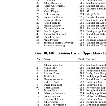
22
Johan Dahlgren
1986
Stockholmspolise
23
Adam Ackerstierna
1995
Simklubben Ena
24
Nils Ivars
1993
Karlstads Simsäll
25
Victor Klügel
1995
S71
26
Erik Johansson
1994
Nässjö SLS
27
Robert Lindblom
1995
Harnäs Skutskär S
28
Benjamin Dzihic
1997
Sundsvalls Simsäl
29
Alfred Bjärudd
1996
Simklubben Laxe
30
Joakim Löfgren
1992
Simklubben Laxe
31
Christian Johansson
1988
Skövde Simsällsk
32
Otto Schippert
1996
Helsingborgs Sim
33
Alexander Dimcevski
1995
Simklubben S 02
34
Daniel Räisänen
1999
Täby Sim
35
Mika Persson
1998
Höganäs Simsälls
36
Sebastian Engfors-Nyqvist
1996
Simklubben Elfsb
Rasmus Wetterborg
1996
Simklubben Trito
Gren 18, 100m Bröstsim Herrar, Öppen klass - F
Plac.
Namn
Född
Förening
1
Johannes Skagius
1995
Sundsvalls Simsäl
2
Niklas Tour
1989
Simklubben Nept
3
Erik Persson
1994
Kungsbacka Simsä
4
Andreas Fürst
1990
Väsby Simsällska
5
Toni Galic
1989
Jönköpings Simsä
6
Marcus Svensson
1992
Simklubben Trito
Gulliver Koch
1992
Uddevalla Sim
8
David Palmqvist
1988
Uddevalla Sim
9
Anton Jansson
1992
Norrköpings Kap
10
Jeremy Peter
1988
Kungsbacka Simsä
11
Sebastian Dobrescu
1994
Jönköpings Simsä
12
Robert Palosaari
1992
Väsby Simsällska
13
Andreas Elofsson
1995
Uddevalla Sim
14
Viktor Kertes
1996
Helsingborgs Sim
15
Kevin Thorvaldsson
1995
Jönköpings Simsä