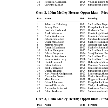
15
Rebecca Håkansson
1996
Vellinge-Näsets 
16
Christine Ekman
1994
Simklubben Nept
Gren 3, 100m Medley Herrar, Öppen klass - För
Plac.
Namn
Född
Förening
1
Sebastian Holmberg
1991
Simklubben Nept
2
Jeremy Peter
1988
Kungsbacka Simsä
3
Fredrich Risebrandt
1992
Uddevalla Sim
4
Axel Pettersson
1995
Jönköpings Simsä
5
Anton Andersson
1993
Jönköpings Simsä
6
Johannes Skagius
1995
Sundsvalls Simsäl
7
Oskar Mikaelsson
1995
Skellefte Simsäll
8
Marcus Forsgren
1996
Norrköpings Kap
9
Anton Mikaelsson
1993
Skellefte Simsäll
10
Joakim Hvalgren
1993
Simklubben Laxe
11
Fabian Bergman
1994
Saltsjöbadens Idr
12
Adam Ackerstierna
1995
Simklubben Ena
13
Rasmus Wetterborg
1996
Simklubben Trito
14
Daniel Lundahl
1991
Helsingborgs Sim
15
Patrik Löfgren
1996
Mölndals Allmänn
16
Emil Gustavsson
1995
Jönköpings Simsä
17
Gustav Hökfelt
1994
Simklubben Nept
18
Karl-Fredrik Gudjonsson
1993
Linköpings Allm
19
Alexander Ozerov
1996
Väsby Simsällska
20
Mika Persson
1998
Höganäs Simsälls
21
Oskar Johansson
1993
Kungsbacka Simsä
22
Samuel Törnqvist
1997
Väsby Simsällska
23
Alexander Kotevski
1994
Eskilstuna Simkl
24
Adam Karlsson
1994
Spårvägens Simfö
Gren 3, 100m Medley Herrar, Öppen klass - Fina
Plac.
Namn
Född
Förening