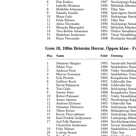
6
Elin Podéus
1997
Norrköpings Kap
7
Isabelle Höstman
1990
Mölndals Allmänn
8
Mathilda Johansson
1991
Täby Sim
9
Natasha Sundin
1990
Spårvägens Simfö
10
Maria Galic
1995
Jönköpings Simsä
11
Frida Nilsson
1992
Täby Sim
12
Alma Thormalm
1996
Jönköpings Simsä
13
Miranda Bånnsgård
1992
Mölndals Allmänn
14
Vera Rohlin Johansson
1995
Örebro Simallians
15
Madelene Andersson
1991
Växjö Simsällska
16
Klara Thormalm
1998
Hvetlanda Simsäl
Gren 18, 100m Bröstsim Herrar, Öppen klass - F
Plac.
Namn
Född
Förening
1
Johannes Skagius
1995
Sundsvalls Simsäl
2
Niklas Tour
1989
Simklubben Nept
3
Andreas Fürst
1990
Väsby Simsällska
4
Marcus Svensson
1992
Simklubben Trito
5
Erik Persson
1994
Kungsbacka Simsä
6
Gulliver Koch
1992
Uddevalla Sim
7
David Palmqvist
1988
Uddevalla Sim
8
Toni Galic
1989
Jönköpings Simsä
9
Jeremy Peter
1988
Kungsbacka Simsä
10
Robert Palosaari
1992
Väsby Simsällska
11
Anton Jansson
1992
Norrköpings Kap
12
Andreas Elofsson
1995
Uddevalla Sim
13
Sebastian Dobrescu
1994
Jönköpings Simsä
14
Viktor Kertes
1996
Helsingborgs Sim
15
Kevin Thorvaldsson
1995
Jönköpings Simsä
16
Karl-Fredrik Gudjonsson
1993
Linköpings Allm
17
Joel Falk Hansson
1994
Stockholmspolise
Christoffer Andersson
1994
Tyresö Simsällska
19
Felix Nilsson
1990
Simklubben Laxe
20
Ludvig Strand
1994
Täby Sim
21
Noa Koch
1996
Uddevalla Sim