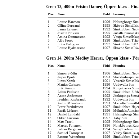
Gren 13, 400m Frisim Damer, Öppen klass - Fina
Plac.
Namn
Född
Förening
1
Louise Hansson
1996
Helsingborgs Sim
2
Céline Bertrand
1995
Skövde Simsällsk
3
Laura Lajunen
1992
Simklubben Nept
4
Josefin Eriksen
1995
Järfälla Simsällsk
5
Amina Gummesson
1993
Växjö Simsällska
6
Alba Forés
1998
Simklubben Trito
7
Erica Dahlgren
1997
Simklubben S 02
8
Louise Hjalmarsson
1997
Skövde Simsällsk
Gren 14, 200m Medley Herrar, Öppen klass - Fö
Plac.
Namn
Född
Förening
1
Simon Sjödin
1986
Simklubben Nept
2
Jesper Björk
1993
Stockholmspolise
3
Linus Kanth
1991
Västerås Simsälls
4
Mattias Carlsson
1990
Uddevalla Sim
5
Erik Persson
1994
Kungsbacka Simsä
6
Adam Paulsson
1995
Simklubben Elfsb
7
Anton Andersson
1993
Jönköpings Simsä
8
Fredrich Risebrandt
1992
Uddevalla Sim
9
Anton Mikaelsson
1993
Skellefte Simsäll
10
Petter Fredriksson
1997
Simklubben Haje
11
Patrik Löfgren
1996
Mölndals Allmänn
12
Daniel Lundahl
1991
Helsingborgs Sim
13
Oskar Ericsson
1997
Täby Sim
14
Max Troell
1995
Helsingborgs Sim
15
Marcus Forsgren
1996
Norrköpings Kap
16
Fabian Bergman
1994
Saltsjöbadens Idr
17
Samuel Törnqvist
1997
Väsby Simsällska
18
Rasmus Wetterborg
1996
Simklubben Trito