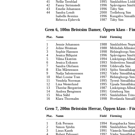
41
Nellie Ternblad
1995
Simklubben Lödd
42
Fanny Strömstedt
1996
Spårvägens Simfö
43
Emelie Johansson
1996
Täby Sim
44
Sandra Lendt
2000
Trelleborg Sim
Isabelle Avenius
1996
Kungälvs Simsäll
Rebecca Ejdervik
1987
Täby Sim
Gren 6, 100m Bröstsim Damer, Öppen klass - Fin
Plac.
Namn
Född
Förening
1
Jennie Johansson
1988
Simklubben Nept
2
Joline Höstman
1988
Mölndals Allmänn
3
Sophie Hansson
1998
Helsingborgs Sim
4
Jessica Billquist
1996
Spårvägens Simfö
5
Vilma Ekström
1994
Linköpings Allm
6
Jessica Eriksson
1993
Södertörns Simsäl
7
Sandra Olofsson
1990
Uddevalla Sim
8
Elin Mårtensson
1993
Sjöbo Simsällska
9
Nadja Salomonsson
1992
Väsby Simsällska
10
Mari Louise Tran
1997
Helsingborgs Sim
11
Vendela Norrman
1995
Tyresö Simsällska
12
Lina Westerlund
1995
Upsala Simsällska
13
Therése Bergström
1987
Linköpings Allm
14
Andrea Bengtsson
1991
Göteborg Sim
15
Moa Ståhl
1995
Simklubben Trito
16
Klara Thormalm
1998
Hvetlanda Simsäl
Gren 7, 200m Bröstsim Herrar, Öppen klass - Fö
Plac.
Namn
Född
Förening
1
Erik Persson
1994
Kungsbacka Simsä
2
Simon Sjödin
1986
Simklubben Nept
3
Linus Kanth
1991
Västerås Simsälls
4
Robert Palosaari
1992
Väsby Simsällska