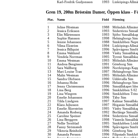
Karl-Fredrik Gudjonsson
1993
Linköpings Allm
Gren 19, 200m Bröstsim Damer, Öppen klass - F
Plac.
Namn
Född
Förening
1
Joline Höstman
1988
Mölndals Allmänn
2
Jessica Eriksson
1993
Södertörns Simsäl
3
Elin Mårtensson
1993
Sjöbo Simsällska
4
Sophie Hansson
1998
Helsingborgs Sim
5
Jennie Johansson
1988
Simklubben Nept
6
Vilma Ekström
1994
Linköpings Allm
7
Jessica Billquist
1996
Spårvägens Simfö
8
Emma Wahlund
1998
Väsby Simsällska
9
Vendela Norrman
1995
Tyresö Simsällska
10
Emma Westman
1993
Mölndals Allmänn
11
Andrea Bengtsson
1991
Göteborg Sim
12
Sara Wallberg
1999
Norrköpings Kap
13
Mari Louise Tran
1997
Helsingborgs Sim
14
Malin Westman
1995
Mölndals Allmänn
15
Sandra Olofsson
1990
Uddevalla Sim
16
Johanna Holm
1996
Helsingborgs Sim
17
Jenny Christensson
1996
Simsällskapet Ide
18
Lina Berg
1996
Simklubben S 02
19
Lina Wingren
1996
Simklubben Trito
20
Emelie Johansson
1996
Täby Sim
21
Tilda Lindgren
1997
Kalmar Simsällsk
22
Klara Juliusson
1997
Höganäs Simsälls
23
Emelie Åkerström
1995
Väsby Simsällska
24
Amanda Rosberg
1992
Borlänge Simsäll
25
Caroline Speiner
1994
Södertörns Simsäl
26
Lina Berggren
1998
Västerås Simsälls
27
Nellie Ternblad
1995
Simklubben Lödd
28
Fanny Strömstedt
1996
Spårvägens Simfö
29
Viktoria Reinhold
1996
Göteborg Sim
30
Amanda Persson
1996
Filipstads Simklu
31
Jennie Sveronius
1994
Bollnäs Simsällsk