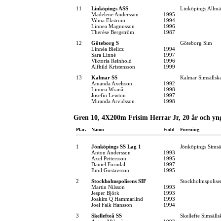
11
Linköpings ASS
Linköpings Allm
Madelene Andersson
1995
Vilma Ekström
1994
Linnea Magnusson
1996
Therése Bergström
1987
12
Göteborg S
Göteborg Sim
Linnéa Bielicz
1994
Sara Linné
1997
Viktoria Reinhold
1996
Alfhild Kristensson
1999
13
Kalmar SS
Kalmar Simsällsk
Amanda Axelsson
1992
Linnea Wranå
1998
Josefin Lewton
1997
Miranda Arvidsson
1998
Gren 10, 4X200m Frisim Herrar Jr, 20 år och yn
Plac.
Namn
Född
Förening
1
Jönköpings SS Lag 1
Jönköpings Simsä
Anton Andersson
1993
Axel Pettersson
1995
Daniel Forndal
1997
Emil Gustavsson
1995
2
Stockholmspolisens SIF
Stockholmspolise
Martin Nilsson
1993
Jesper Björk
1993
Joakim Q Hammarlind
1993
Joel Falk Hansson
1994
3
Skellefteå SS
Skellefte Simsäll