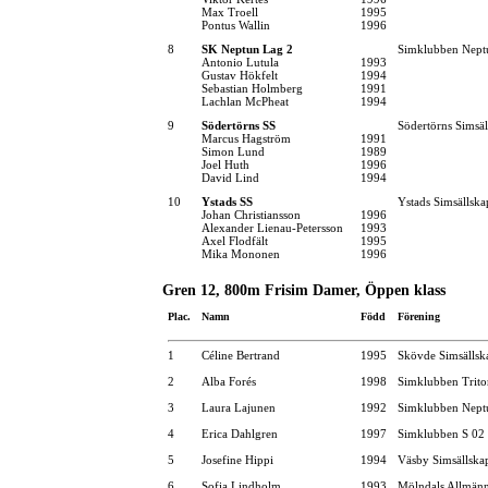
Max Troell
1995
Pontus Wallin
1996
8
SK Neptun Lag 2
Simklubben Nept
Antonio Lutula
1993
Gustav Hökfelt
1994
Sebastian Holmberg
1991
Lachlan McPheat
1994
9
Södertörns SS
Södertörns Simsäl
Marcus Hagström
1991
Simon Lund
1989
Joel Huth
1996
David Lind
1994
10
Ystads SS
Ystads Simsällska
Johan Christiansson
1996
Alexander Lienau-Petersson
1993
Axel Flodfält
1995
Mika Mononen
1996
Gren 12, 800m Frisim Damer, Öppen klass
Plac.
Namn
Född
Förening
1
Céline Bertrand
1995
Skövde Simsällsk
2
Alba Forés
1998
Simklubben Trito
3
Laura Lajunen
1992
Simklubben Nept
4
Erica Dahlgren
1997
Simklubben S 02
5
Josefine Hippi
1994
Väsby Simsällska
6
Sofia Lindholm
1993
Mölndals Allmänn