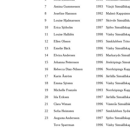
7
Amina Gummesson
1993
Växjö Simsällska
8
Josefine Hansson
1992
Malmö Kappsimn
9
Louise Hjalmarsson
1997
Skövde Simsällsk
10
Erica Sjöholm
1997
Sjöbo Simsällska
11
Louise Halldén
1998
Väsby Simsällska
12
Ellen Olsson
1995
Simklubben Trito
13
Emelie Bäck
1996
Väsby Simsällska
14
Elvira Andersen
1995
Markaryds Simsäl
15
Johanna Pettersson
1996
Jönköpings Simsä
16
Rebecca Diaz-Nilsson
1996
Norrköpings Kap
17
Karin Åström
1996
Järfälla Simsällsk
18
Emma Sjösten
1996
Väsby Simsällska
19
Michelle Franzén
1993
Norrköpings Kap
20
Ida Eriksen
1997
Järfälla Simsällsk
21
Clara Wiman
1996
Västerås Simsälls
22
Sofia Heimsten
1997
Simklubben Syds
23
Augusta Andersson
1997
Sjöbo Simsällska
Tove Sparrman
1996
Väsby Simsällska