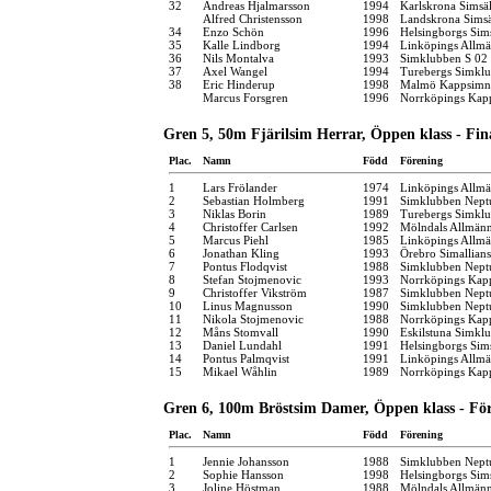
32
Andreas Hjalmarsson
1994
Karlskrona Simsäl
Alfred Christensson
1998
Landskrona Simsä
34
Enzo Schön
1996
Helsingborgs Sim
35
Kalle Lindborg
1994
Linköpings Allm
36
Nils Montalva
1993
Simklubben S 02
37
Axel Wangel
1994
Turebergs Simkl
38
Eric Hinderup
1998
Malmö Kappsimn
Marcus Forsgren
1996
Norrköpings Kap
Gren 5, 50m Fjärilsim Herrar, Öppen klass - Fin
Plac.
Namn
Född
Förening
1
Lars Frölander
1974
Linköpings Allm
2
Sebastian Holmberg
1991
Simklubben Nept
3
Niklas Borin
1989
Turebergs Simkl
4
Christoffer Carlsen
1992
Mölndals Allmänn
5
Marcus Piehl
1985
Linköpings Allm
6
Jonathan Kling
1993
Örebro Simallians
7
Pontus Flodqvist
1988
Simklubben Nept
8
Stefan Stojmenovic
1993
Norrköpings Kap
9
Christoffer Vikström
1987
Simklubben Nept
10
Linus Magnusson
1990
Simklubben Nept
11
Nikola Stojmenovic
1988
Norrköpings Kap
12
Måns Stomvall
1990
Eskilstuna Simkl
13
Daniel Lundahl
1991
Helsingborgs Sim
14
Pontus Palmqvist
1991
Linköpings Allm
15
Mikael Wåhlin
1989
Norrköpings Kap
Gren 6, 100m Bröstsim Damer, Öppen klass - Fö
Plac.
Namn
Född
Förening
1
Jennie Johansson
1988
Simklubben Nept
2
Sophie Hansson
1998
Helsingborgs Sim
3
Joline Höstman
1988
Mölndals Allmänn