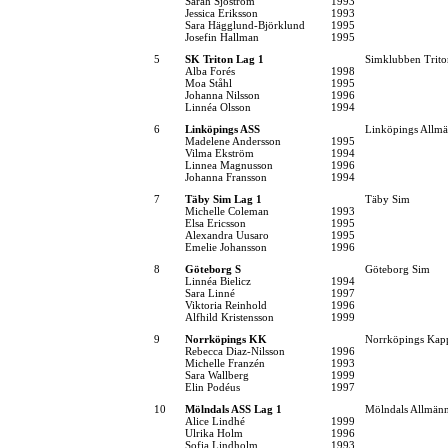
Sarah Sjöström
1993
Jessica Eriksson
1993
Sara Hägglund-Björklund
1995
Josefin Hallman
1995
5
SK Triton Lag 1
Simklubben Trito
Alba Forés
1998
Moa Ståhl
1995
Johanna Nilsson
1996
Linnéa Olsson
1994
6
Linköpings ASS
Linköpings Allm
Madelene Andersson
1995
Vilma Ekström
1994
Linnea Magnusson
1996
Johanna Fransson
1994
7
Täby Sim Lag 1
Täby Sim
Michelle Coleman
1993
Elsa Ericsson
1995
Alexandra Uusaro
1995
Emelie Johansson
1996
8
Göteborg S
Göteborg Sim
Linnéa Bielicz
1994
Sara Linné
1997
Viktoria Reinhold
1996
Alfhild Kristensson
1999
9
Norrköpings KK
Norrköpings Kap
Rebecca Diaz-Nilsson
1996
Michelle Franzén
1993
Sara Wallberg
1999
Elin Podéus
1997
10
Mölndals ASS Lag 1
Mölndals Allmänn
Alice Lindhé
1999
Ulrika Holm
1996
Sofia Lindholm
1993