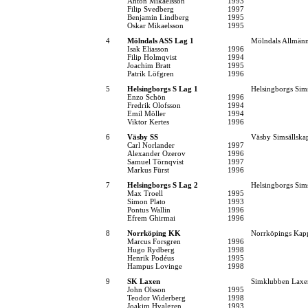
Anton Mikaelsson
1993
Filip Svedberg
1997
Benjamin Lindberg
1995
Oskar Mikaelsson
1995
4
Mölndals ASS Lag 1
Mölndals Allmänn
Isak Eliasson
1996
Filip Holmqvist
1994
Joachim Bratt
1995
Patrik Löfgren
1996
5
Helsingborgs S Lag 1
Helsingborgs Sim
Enzo Schön
1996
Fredrik Olofsson
1994
Emil Möller
1994
Viktor Kertes
1996
6
Väsby SS
Väsby Simsällska
Carl Norlander
1997
Alexander Ozerov
1996
Samuel Törnqvist
1997
Markus Fürst
1996
7
Helsingborgs S Lag 2
Helsingborgs Sim
Max Troell
1995
Simon Plato
1993
Pontus Wallin
1996
Efrem Ghirmai
1996
8
Norrköping KK
Norrköpings Kap
Marcus Forsgren
1996
Hugo Rydberg
1998
Henrik Podéus
1995
Hampus Lovinge
1998
9
SK Laxen
Simklubben Laxe
John Olsson
1995
Teodor Widerberg
1998
Joakim Hvalgren
1993