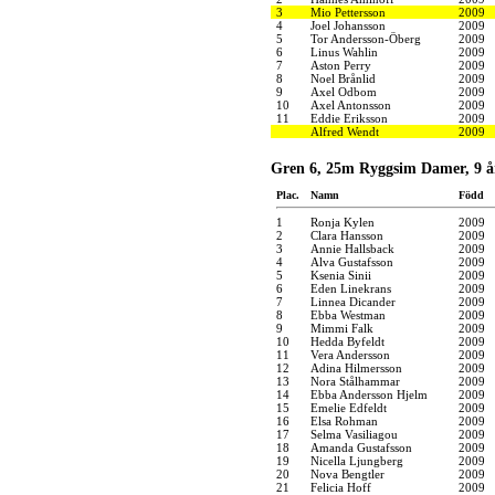
3
Mio Pettersson
2009
4
Joel Johansson
2009
5
Tor Andersson-Öberg
2009
6
Linus Wahlin
2009
7
Aston Perry
2009
8
Noel Brånlid
2009
9
Axel Odbom
2009
10
Axel Antonsson
2009
11
Eddie Eriksson
2009
Alfred Wendt
2009
Gren 6, 25m Ryggsim Damer, 9 å
Plac.
Namn
Född
1
Ronja Kylen
2009
2
Clara Hansson
2009
3
Annie Hallsback
2009
4
Alva Gustafsson
2009
5
Ksenia Sinii
2009
6
Eden Linekrans
2009
7
Linnea Dicander
2009
8
Ebba Westman
2009
9
Mimmi Falk
2009
10
Hedda Byfeldt
2009
11
Vera Andersson
2009
12
Adina Hilmersson
2009
13
Nora Stålhammar
2009
14
Ebba Andersson Hjelm
2009
15
Emelie Edfeldt
2009
16
Elsa Rohman
2009
17
Selma Vasiliagou
2009
18
Amanda Gustafsson
2009
19
Nicella Ljungberg
2009
20
Nova Bengtler
2009
21
Felicia Hoff
2009