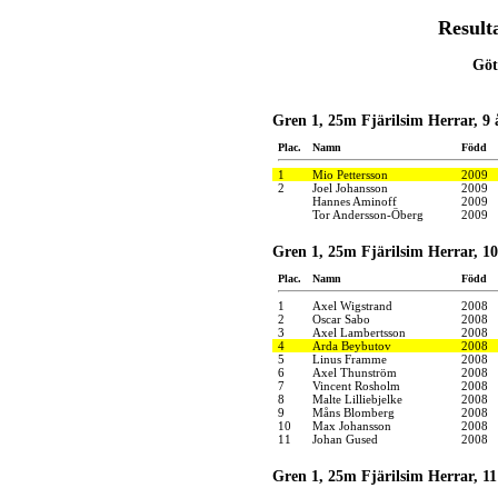
Result
Göt
Gren 1, 25m Fjärilsim Herrar, 9 
Plac.
Namn
Född
1
Mio Pettersson
2009
2
Joel Johansson
2009
Hannes Aminoff
2009
Tor Andersson-Öberg
2009
Gren 1, 25m Fjärilsim Herrar, 10
Plac.
Namn
Född
1
Axel Wigstrand
2008
2
Oscar Sabo
2008
3
Axel Lambertsson
2008
4
Arda Beybutov
2008
5
Linus Framme
2008
6
Axel Thunström
2008
7
Vincent Rosholm
2008
8
Malte Lilliebjelke
2008
9
Måns Blomberg
2008
10
Max Johansson
2008
11
Johan Gused
2008
Gren 1, 25m Fjärilsim Herrar, 11