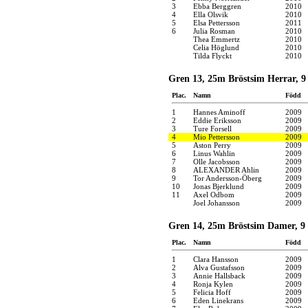
3
Ebba Berggren
2010
4
Ella Olsvik
2010
5
Elsa Pettersson
2011
6
Julia Rosman
2010
Thea Emmertz
2010
Celia Höglund
2010
Tilda Flyckt
2010
Gren 13, 25m Bröstsim Herrar, 9
Plac.
Namn
Född
1
Hannes Aminoff
2009
2
Eddie Eriksson
2009
3
Ture Forsell
2009
4
Mio Pettersson
2009
5
Aston Perry
2009
6
Linus Wahlin
2009
7
Olle Jacobsson
2009
8
ALEXANDER Ahlin
2009
9
Tor Andersson-Öberg
2009
10
Jonas Bjerklund
2009
11
Axel Odbom
2009
Joel Johansson
2009
Gren 14, 25m Bröstsim Damer, 9 
Plac.
Namn
Född
1
Clara Hansson
2009
2
Alva Gustafsson
2009
3
Annie Hallsback
2009
4
Ronja Kylen
2009
5
Felicia Hoff
2009
6
Eden Linekrans
2009