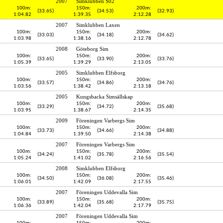
2007
Simklubben S02
100m:
150m:
200m:
(33.65)
(34.53)
(32.93)
1:04.82
1:39.35
2:12.28
2007
Simklubben Laxen
100m:
150m:
200m:
(33.03)
(34.18)
(34.62)
1:03.98
1:38.16
2:12.78
2008
Göteborg Sim
100m:
150m:
200m:
(33.65)
(33.90)
(33.76)
1:05.39
1:39.29
2:13.05
2005
Simklubben Elfsborg
100m:
150m:
200m:
(33.57)
(34.86)
(34.76)
1:03.56
1:38.42
2:13.18
2005
Kungsbacka Simsällskap
100m:
150m:
200m:
(33.29)
(34.72)
(35.68)
1:03.95
1:38.67
2:14.35
2009
Föreningen Varbergs Sim
100m:
150m:
200m:
(33.73)
(34.66)
(34.88)
1:04.84
1:39.50
2:14.38
2007
Föreningen Varbergs Sim
100m:
150m:
200m:
(34.24)
(35.78)
(35.54)
1:05.24
1:41.02
2:16.56
2008
Simklubben Elfsborg
100m:
150m:
200m:
(34.50)
(36.08)
(35.46)
1:06.01
1:42.09
2:17.55
2007
Föreningen Uddevalla Sim
100m:
150m:
200m:
(33.89)
(35.68)
(35.75)
1:06.36
1:42.04
2:17.79
2007
Föreningen Uddevalla Sim