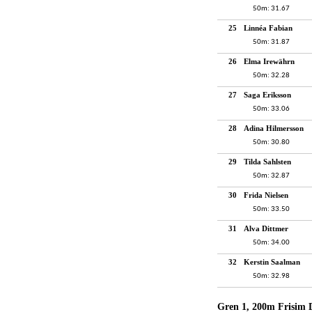
50m: 31.67
25
Linnéa Fabian
50m: 31.87
26
Elma Irewährn
50m: 32.28
27
Saga Eriksson
50m: 33.06
28
Adina Hilmersson
50m: 30.80
29
Tilda Sahlsten
50m: 32.87
30
Frida Nielsen
50m: 33.50
31
Alva Dittmer
50m: 34.00
32
Kerstin Saalman
50m: 32.98
Gren 1, 200m Frisim 