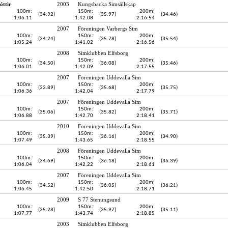
óttir
2003
Kungsbacka Simsällskap
100m:
150m:
200m:
(34.92)
(35.97)
(34.46)
1:06.11
1:42.08
2:16.54
2007
Föreningen Varbergs Sim
100m:
150m:
200m:
(34.24)
(35.78)
(35.54)
1:05.24
1:41.02
2:16.56
2008
Simklubben Elfsborg
100m:
150m:
200m:
(34.50)
(36.08)
(35.46)
1:06.01
1:42.09
2:17.55
2007
Föreningen Uddevalla Sim
100m:
150m:
200m:
(33.89)
(35.68)
(35.75)
1:06.36
1:42.04
2:17.79
2007
Föreningen Uddevalla Sim
100m:
150m:
200m:
(35.06)
(35.82)
(35.71)
1:06.88
1:42.70
2:18.41
2010
Föreningen Uddevalla Sim
100m:
150m:
200m:
(35.39)
(36.16)
(34.90)
1:07.49
1:43.65
2:18.55
2008
Föreningen Uddevalla Sim
100m:
150m:
200m:
(34.69)
(36.18)
(36.39)
1:06.04
1:42.22
2:18.61
2007
Föreningen Uddevalla Sim
100m:
150m:
200m:
(34.52)
(36.05)
(36.21)
1:06.45
1:42.50
2:18.71
2009
S 77 Stenungsund
100m:
150m:
200m:
(35.28)
(35.97)
(35.11)
1:07.77
1:43.74
2:18.85
2003
Simklubben Elfsborg