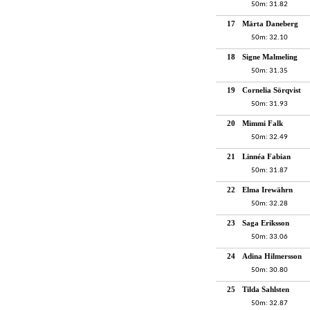
50m: 31.82
17
Märta Daneberg
50m: 32.10
18
Signe Malmeling
50m: 31.35
19
Cornelia Sörqvist
50m: 31.93
20
Mimmi Falk
50m: 32.49
21
Linnéa Fabian
50m: 31.87
22
Elma Irewährn
50m: 32.28
23
Saga Eriksson
50m: 33.06
24
Adina Hilmersson
50m: 30.80
25
Tilda Sahlsten
50m: 32.87