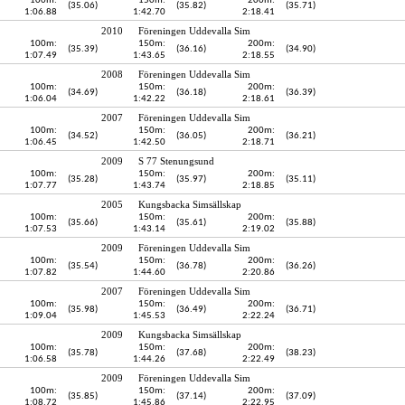
100m:
150m:
200m:
(35.06)
(35.82)
(35.71)
1:06.88
1:42.70
2:18.41
2010
Föreningen Uddevalla Sim
100m:
150m:
200m:
(35.39)
(36.16)
(34.90)
1:07.49
1:43.65
2:18.55
2008
Föreningen Uddevalla Sim
100m:
150m:
200m:
(34.69)
(36.18)
(36.39)
1:06.04
1:42.22
2:18.61
2007
Föreningen Uddevalla Sim
100m:
150m:
200m:
(34.52)
(36.05)
(36.21)
1:06.45
1:42.50
2:18.71
2009
S 77 Stenungsund
100m:
150m:
200m:
(35.28)
(35.97)
(35.11)
1:07.77
1:43.74
2:18.85
2005
Kungsbacka Simsällskap
100m:
150m:
200m:
(35.66)
(35.61)
(35.88)
1:07.53
1:43.14
2:19.02
2009
Föreningen Uddevalla Sim
100m:
150m:
200m:
(35.54)
(36.78)
(36.26)
1:07.82
1:44.60
2:20.86
2007
Föreningen Uddevalla Sim
100m:
150m:
200m:
(35.98)
(36.49)
(36.71)
1:09.04
1:45.53
2:22.24
2009
Kungsbacka Simsällskap
100m:
150m:
200m:
(35.78)
(37.68)
(38.23)
1:06.58
1:44.26
2:22.49
2009
Föreningen Uddevalla Sim
100m:
150m:
200m:
(35.85)
(37.14)
(37.09)
1:08.72
1:45.86
2:22.95