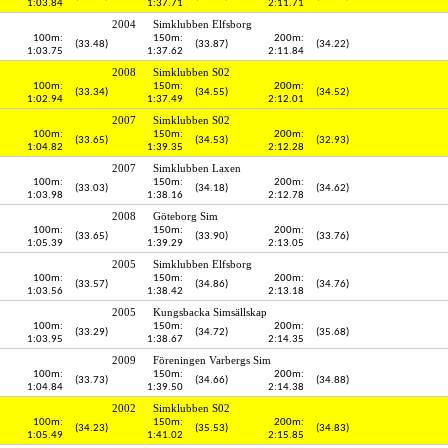
1:03.84
1:37.71
2:11.71
2004
Simklubben Elfsborg
100m:
150m:
200m:
(33.48)
(33.87)
(34.22)
1:03.75
1:37.62
2:11.84
2008
Simklubben S02
100m:
150m:
200m:
(33.34)
(34.55)
(34.52)
1:02.94
1:37.49
2:12.01
2007
Simklubben S02
100m:
150m:
200m:
(33.65)
(34.53)
(32.93)
1:04.82
1:39.35
2:12.28
2007
Simklubben Laxen
100m:
150m:
200m:
(33.03)
(34.18)
(34.62)
1:03.98
1:38.16
2:12.78
2008
Göteborg Sim
100m:
150m:
200m:
(33.65)
(33.90)
(33.76)
1:05.39
1:39.29
2:13.05
2005
Simklubben Elfsborg
100m:
150m:
200m:
(33.57)
(34.86)
(34.76)
1:03.56
1:38.42
2:13.18
2005
Kungsbacka Simsällskap
100m:
150m:
200m:
(33.29)
(34.72)
(35.68)
1:03.95
1:38.67
2:14.35
2009
Föreningen Varbergs Sim
100m:
150m:
200m:
(33.73)
(34.66)
(34.88)
1:04.84
1:39.50
2:14.38
2002
Simklubben S02
100m:
150m:
200m:
(34.23)
(35.53)
(34.83)
1:05.49
1:41.02
2:15.85