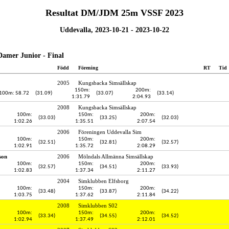
Resultat DM/JDM 25m VSSF 2023
Uddevalla, 2023-10-21 - 2023-10-22
Damer Junior - Final
Född
Förening
RT
Tid
2005
Kungsbacka Simsällskap
150m:
200m:
100m: 58.72
(31.09)
(33.07)
(33.14)
1:31.79
2:04.93
2008
Kungsbacka Simsällskap
100m:
150m:
200m:
(33.03)
(33.25)
(32.03)
1:02.26
1:35.51
2:07.54
2006
Föreningen Uddevalla Sim
100m:
150m:
200m:
(32.51)
(32.81)
(32.57)
1:02.91
1:35.72
2:08.29
son
2006
Mölndals Allmänna Simsällskap
100m:
150m:
200m:
(32.57)
(34.51)
(33.93)
1:02.83
1:37.34
2:11.27
2004
Simklubben Elfsborg
100m:
150m:
200m:
(33.48)
(33.87)
(34.22)
1:03.75
1:37.62
2:11.84
2008
Simklubben S02
100m:
150m:
200m:
(33.34)
(34.55)
(34.52)
1:02.94
1:37.49
2:12.01