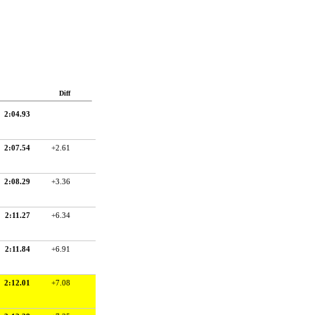
Diff
2:04.93
2:07.54
+2.61
2:08.29
+3.36
2:11.27
+6.34
2:11.84
+6.91
2:12.01
+7.08