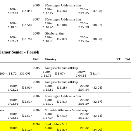
2008
Föreningen Uddevalla Sim
100m:
150m:
200m:
(36.31)
(37.46)
(37.08)
1:09.81
1:47.27
2:24.35
2007
Föreningen Uddevalla Sim
100m:
150m:
200m:
(36.58)
(38.08)
(38.57)
1:10.58
1:48.66
2:27.23
2008
Göteborg Sim
100m:
150m:
200m:
(36.73)
(39.07)
(38.58)
1:09.71
1:48.78
2:27.36
Damer Senior - Försök
Född
Förening
RT
Tid
2005
Kungsbacka Simsällskap
150m:
200m:
100m: 58.72
(31.09)
(33.07)
(33.14)
1:31.79
2:04.93
2008
Kungsbacka Simsällskap
100m:
150m:
200m:
(33.03)
(33.25)
(32.03)
1:02.26
1:35.51
2:07.54
2006
Föreningen Uddevalla Sim
100m:
150m:
200m:
(32.51)
(32.81)
(32.57)
1:02.91
1:35.72
2:08.29
son
2006
Mölndals Allmänna Simsällskap
100m:
150m:
200m:
(32.57)
(34.51)
(33.93)
1:02.83
1:37.34
2:11.27
1994
Simklubben S02
100m:
150m:
200m:
(33.13)
(33.87)
(34.00)