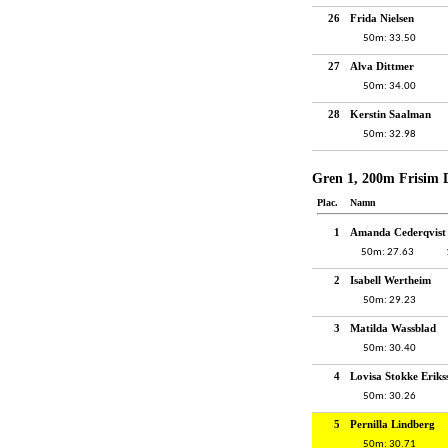
26
Frida Nielsen
50m: 33.50
27
Alva Dittmer
50m: 34.00
28
Kerstin Saalman
50m: 32.98
Gren 1, 200m Frisim 
Plac.
Namn
1
Amanda Cederqvist
50m: 27.63
2
Isabell Wertheim
50m: 29.23
3
Matilda Wassblad
50m: 30.40
4
Lovisa Stokke Eriks
50m: 30.26
5
Pernilla Lindberg
50m: 30.71