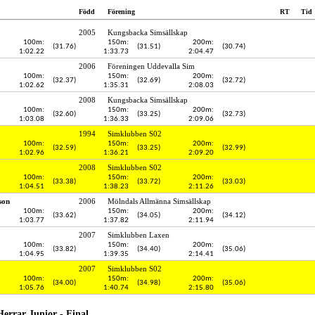
Född
Förening
RT
Tid
2005
Kungsbacka Simsällskap
100m:
150m:
200m:
(31.76)
(31.51)
(30.74)
1:02.22
1:33.73
2:04.47
2006
Föreningen Uddevalla Sim
100m:
150m:
200m:
(32.37)
(32.69)
(32.72)
1:02.62
1:35.31
2:08.03
2008
Kungsbacka Simsällskap
100m:
150m:
200m:
(32.60)
(33.25)
(32.73)
1:03.08
1:36.33
2:09.06
1994
Simklubben S02
100m:
150m:
200m:
(32.59)
(33.25)
(32.99)
1:02.96
1:36.21
2:09.20
2008
Simklubben S02
100m:
150m:
200m:
(33.38)
(33.72)
(33.03)
1:04.51
1:38.23
2:11.26
son
2006
Mölndals Allmänna Simsällskap
100m:
150m:
200m:
(33.62)
(34.05)
(34.12)
1:03.77
1:37.82
2:11.94
2007
Simklubben Laxen
100m:
150m:
200m:
(33.82)
(34.40)
(35.06)
1:04.95
1:39.35
2:14.41
2007
Simklubben S02
100m:
150m:
200m:
(34.00)
(34.98)
(35.06)
1:05.76
1:40.74
2:15.80
errar Junior - Final