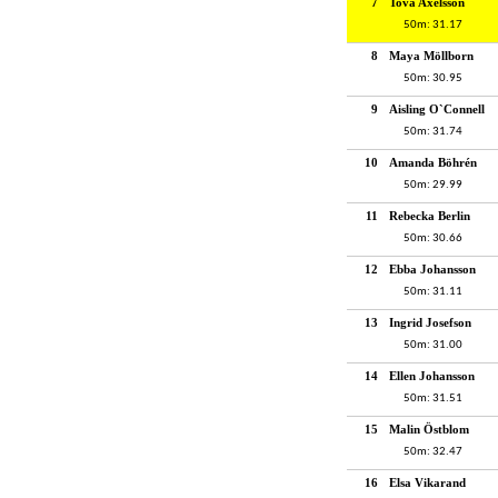
7
Tova Axelsson
50m: 31.17
8
Maya Möllborn
50m: 30.95
9
Aisling O`Connell
50m: 31.74
10
Amanda Böhrén
50m: 29.99
11
Rebecka Berlin
50m: 30.66
12
Ebba Johansson
50m: 31.11
13
Ingrid Josefson
50m: 31.00
14
Ellen Johansson
50m: 31.51
15
Malin Östblom
50m: 32.47
16
Elsa Vikarand