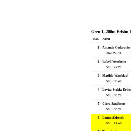
Gren 1, 200m Frisim 
Plac.
Namn
1
Amanda Cederqvist
50m: 27.63
2
Isabell Wertheim
50m: 29.23
3
Matilda Wassblad
50m: 30.40
4
Lovisa Stokke Eriks
50m: 30.26
5
Clara Sandberg
50m: 30.27
6
Louise Ahlstedt
50m: 29.60