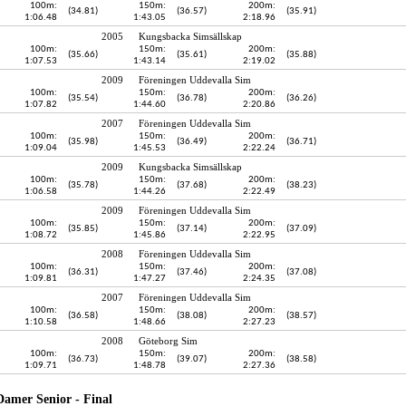
100m:
150m:
200m:
(34.81)
(36.57)
(35.91)
1:06.48
1:43.05
2:18.96
2005
Kungsbacka Simsällskap
100m:
150m:
200m:
(35.66)
(35.61)
(35.88)
1:07.53
1:43.14
2:19.02
2009
Föreningen Uddevalla Sim
100m:
150m:
200m:
(35.54)
(36.78)
(36.26)
1:07.82
1:44.60
2:20.86
2007
Föreningen Uddevalla Sim
100m:
150m:
200m:
(35.98)
(36.49)
(36.71)
1:09.04
1:45.53
2:22.24
2009
Kungsbacka Simsällskap
100m:
150m:
200m:
(35.78)
(37.68)
(38.23)
1:06.58
1:44.26
2:22.49
2009
Föreningen Uddevalla Sim
100m:
150m:
200m:
(35.85)
(37.14)
(37.09)
1:08.72
1:45.86
2:22.95
2008
Föreningen Uddevalla Sim
100m:
150m:
200m:
(36.31)
(37.46)
(37.08)
1:09.81
1:47.27
2:24.35
2007
Föreningen Uddevalla Sim
100m:
150m:
200m:
(36.58)
(38.08)
(38.57)
1:10.58
1:48.66
2:27.23
2008
Göteborg Sim
100m:
150m:
200m:
(36.73)
(39.07)
(38.58)
1:09.71
1:48.78
2:27.36
Damer Senior - Final