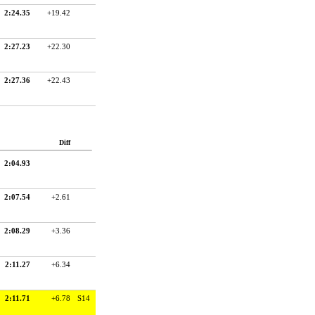
2:24.35
+19.42
2:27.23
+22.30
2:27.36
+22.43
Diff
2:04.93
2:07.54
+2.61
2:08.29
+3.36
2:11.27
+6.34
2:11.71
+6.78
S14