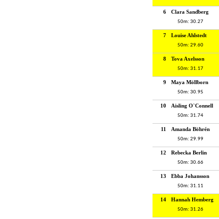
6
Clara Sandberg
50m: 30.27
7
Louise Ahlstedt
50m: 29.60
8
Tova Axelsson
50m: 31.17
9
Maya Möllborn
50m: 30.95
10
Aisling O`Connell
50m: 31.74
11
Amanda Böhrén
50m: 29.99
12
Rebecka Berlin
50m: 30.66
13
Ebba Johansson
50m: 31.11
14
Hannah Hemberg
50m: 31.26