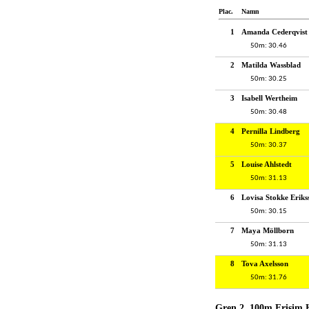
Plac.
Namn
1
Amanda Cederqvist
50m: 30.46
2
Matilda Wassblad
50m: 30.25
3
Isabell Wertheim
50m: 30.48
4
Pernilla Lindberg
50m: 30.37
5
Louise Ahlstedt
50m: 31.13
6
Lovisa Stokke Eriks
50m: 30.15
7
Maya Möllborn
50m: 31.13
8
Tova Axelsson
50m: 31.76
Gren 2, 100m Frisim H