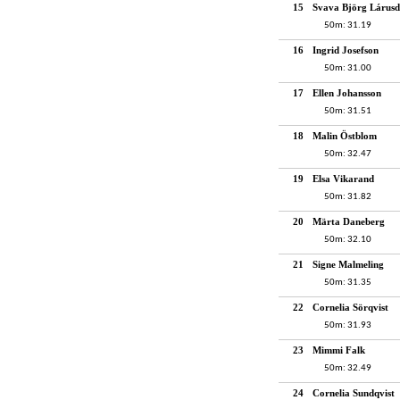
15
Svava Björg Lárusd
50m: 31.19
16
Ingrid Josefson
50m: 31.00
17
Ellen Johansson
50m: 31.51
18
Malin Östblom
50m: 32.47
19
Elsa Vikarand
50m: 31.82
20
Märta Daneberg
50m: 32.10
21
Signe Malmeling
50m: 31.35
22
Cornelia Sörqvist
50m: 31.93
23
Mimmi Falk
50m: 32.49
24
Cornelia Sundqvist