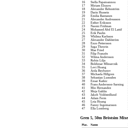
16
Stella Papaioannou
17
Miriam Elrayes
18
Alexander Rehnström
19
Darin Hussein
20
Emilia Rantanen
21
Alexander Andreasson
22
Esther Eriksson
23
Naomi Fridman
24
Mohamed Abd El Lattif
25
Erik Paulin
26
Whilma Karlsson
27
Alexander Dahlström
28
Enzo Pettersson
29
Saga Theorin
30
Mae Fried
31
Filip Franzén
32
Wilma Andersson
33
Robin Lilja
34
Boldizsar Mlinarcsik
35
Levi Hoang
36
Arda Beybutov
37
Michaela Hillgren
38
Sebastian Lumsden
39
Ensar Katkic
40
Frans Andersson-Sarning
41
Mio Hernandez
42
Meja Gahlin
43
Jakob Voldstedlund
44
Adam Ferm
45
Leia Hoang
46
Fanny Ingemarsson
47
Ella Lomberg
Gren 5, 50m Bröstsim Mixe
Plac.
Namn