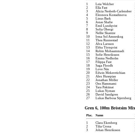
1
Leia Wolcher
2
Ella Fast
3
Alicia Nesbeth-Carlensber
4
Eleonora Kostadinova
5
Linus Bark
6
Jonas Shafie
7
Emil Lundqvist
8
Sofia Öbergt
9
Nellie Skantze
10
Irma Sol Amneskog
11
Thea Runnestad
12
Alva Larsson
13
Ebba Törnqvist
14
Robin Mohaammadi
15
Sofie Henriksson
16
Emma Nedholm
17
Filippa Fast
18
Saga Floodh
19
Love Näs
20
Edwin Mekeretichian
21
Alex Husepian
22
Jonathan Möller
23
Ons Hammami
24
Tara Paktinat
25
Lukas Nyman
26
David Sandgren
27
Lukas Barbosa Stjernberg
Gren 6, 100m Bröstsim Mix
Plac.
Namn
1
Clara Ekenberg
2
Tilia Crona
3
Johan Henriksson