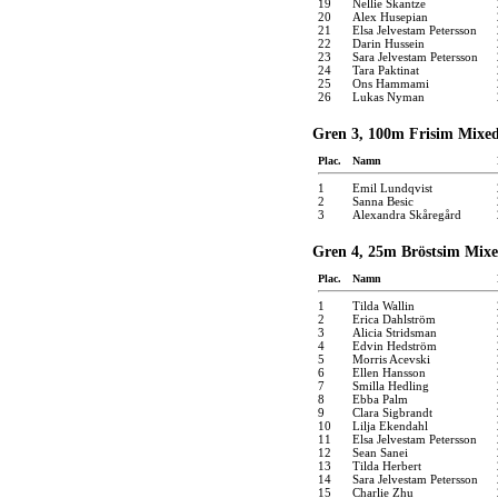
19
Nellie Skantze
20
Alex Husepian
21
Elsa Jelvestam Petersson
22
Darin Hussein
23
Sara Jelvestam Petersson
24
Tara Paktinat
25
Ons Hammami
26
Lukas Nyman
Gren 3, 100m Frisim Mixed
Plac.
Namn
1
Emil Lundqvist
2
Sanna Besic
3
Alexandra Skåregård
Gren 4, 25m Bröstsim Mixe
Plac.
Namn
1
Tilda Wallin
2
Erica Dahlström
3
Alicia Stridsman
4
Edvin Hedström
5
Morris Acevski
6
Ellen Hansson
7
Smilla Hedling
8
Ebba Palm
9
Clara Sigbrandt
10
Lilja Ekendahl
11
Elsa Jelvestam Petersson
12
Sean Sanei
13
Tilda Herbert
14
Sara Jelvestam Petersson
15
Charlie Zhu