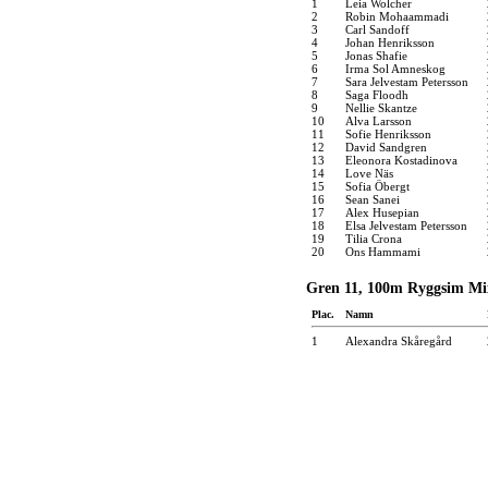
1
Leia Wolcher
2
Robin Mohaammadi
3
Carl Sandoff
4
Johan Henriksson
5
Jonas Shafie
6
Irma Sol Amneskog
7
Sara Jelvestam Petersson
8
Saga Floodh
9
Nellie Skantze
10
Alva Larsson
11
Sofie Henriksson
12
David Sandgren
13
Eleonora Kostadinova
14
Love Näs
15
Sofia Öbergt
16
Sean Sanei
17
Alex Husepian
18
Elsa Jelvestam Petersson
19
Tilia Crona
20
Ons Hammami
Gren 11, 100m Ryggsim Mi
Plac.
Namn
1
Alexandra Skåregård