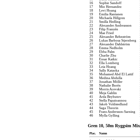
16
Sophie Sandoff
17
Mio Hernandez
18
Levi Hoang
19
Emilia Rantanen
20
Michaela Hillgren
21
Smilla Hedling
22
Alexander Andreasson
23
Filip Franzén
24
Mae Fried
25
Alexander Rehnström
26
Lukas Barbosa Stjernberg
27
Alexander Dahlström
28
Emma Nedholm
29
Ebba Palm
30
Charlie Zhu
31
Ensar Katkic
32
Ella Lomberg
33
Leia Hoang
34
Sally Kataoka
35
Mohamed Abd El Lattif
36
Medina Abdulla
37
Jonathan Möller
38
Nathalie Borén
39
Morris Acevski
40
Meja Gahlin
41
Arda Beybutov
42
Stella Papaioannou
43
Jakob Voldstedlund
44
Saga Theorin
45
Frans Andersson-Sarning
46
Mylla Gylling
Gren 10, 50m Ryggsim Mix
Plac.
Namn