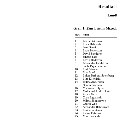
Resultat 
Lundb
Gren 1, 25m Frisim Mixed,
Plac.
Namn
1
Alicia Stridsman
2
Erica Dahlström
3
Sean Sanei
4
Enzo Pettersson
5
David Sandgren
6
Filippa Fast
7
Edvin Hedström
8
Alexander Dahlström
9
Stella Papaioannou
10
Emil Werner
11
Mae Fried
12
Lukas Barbosa Stjernberg
13
Lilja Ekendahl
14
Wilma Andersson
Naomi Fridman
16
Michaela Hillgren
17
Mohamed Abd El Lattif
18
Adam Ferm
19
Clara Sigbrandt
20
Wilma Skogsbryne
21
Charlie Zhu
22
Alexander Rehnström
23
Emilia Rantanen
24
Esther Eriksson
25
Mio Hernandez