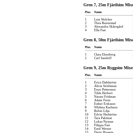
Gren 7, 25m Fjärilsim Mix
Plac.
Namn
1
Leia Wolcher
2
Thea Runnestad
3
Alexandra Skåregård
4
Ella Fast
Gren 8, 50m Fjärilsim Mix
Plac.
Namn
1
Clara Ekenberg
2
Carl Sandoff
Gren 9, 25m Ryggsim Mixe
Plac.
Namn
1
Erica Dahlström
2
Alicia Stridsman
3
Enzo Pettersson
4
Tilda Herbert
5
Naomi Fridman
6
Adam Ferm
7
Esther Eriksson
8
Whilma Karlsson
9
Robin Lilja
10
Edvin Hedström
11
Tara Paktinat
12
Lukas Nyman
13
Filippa Fast
14
Emil Werner
15
Darin Hussein