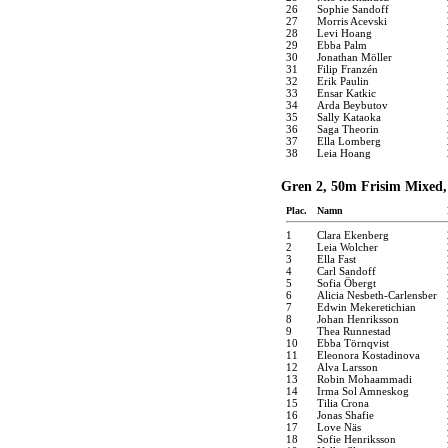
26
Sophie Sandoff
27
Morris Acevski
28
Levi Hoang
29
Ebba Palm
30
Jonathan Möller
31
Filip Franzén
32
Erik Paulin
33
Ensar Katkic
34
Arda Beybutov
35
Sally Kataoka
36
Saga Theorin
37
Ella Lomberg
38
Leia Hoang
Gren 2, 50m Frisim Mixed,
Plac.
Namn
1
Clara Ekenberg
2
Leia Wolcher
3
Ella Fast
4
Carl Sandoff
5
Sofia Öbergt
6
Alicia Nesbeth-Carlensber
7
Edwin Mekeretichian
8
Johan Henriksson
9
Thea Runnestad
10
Ebba Törnqvist
11
Eleonora Kostadinova
12
Alva Larsson
13
Robin Mohaammadi
14
Irma Sol Amneskog
15
Tilia Crona
16
Jonas Shafie
17
Love Näs
18
Sofie Henriksson