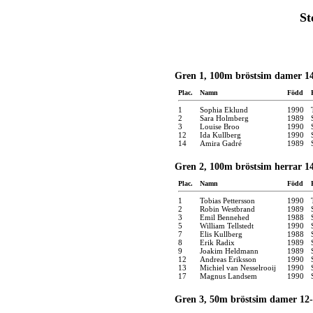
St
Gren 1, 100m bröstsim damer 14
Plac.
Namn
Född
1
Sophia Eklund
1990
2
Sara Holmberg
1989
3
Louise Broo
1990
12
Ida Kullberg
1990
14
Amira Gadré
1989
Gren 2, 100m bröstsim herrar 14
Plac.
Namn
Född
1
Tobias Pettersson
1990
2
Robin Westbrand
1989
3
Emil Bennehed
1988
5
William Tellstedt
1990
7
Elis Kullberg
1988
8
Erik Radix
1989
9
Joakim Heldmann
1989
12
Andreas Eriksson
1990
13
Michiel van Nesselrooij
1990
17
Magnus Landsem
1990
Gren 3, 50m bröstsim damer 12-