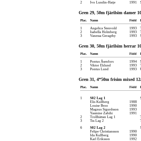
2
Ivo Lundin-Hatje
1991
Gren 29, 50m fjärilsim damer 10
Plac.
Namn
Född
1
Angelica Stenvold
1993
2
Isabella Holmberg
1993
3
Vanessa Geragthy
1993
Gren 30, 50m fjärilsim herrar 10
Plac.
Namn
Född
1
Pontus Åsenfors
1994
2
Viktor Eklund
1993
3
Pontus Lund
1993
Gren 31, 4*50m frisim mixed 12
Plac.
Namn
Född
1
S02 Lag 1
Elis Kullberg
1988
Louise Broo
1990
Magnus Sigurdsson
1993
Yasmine Zabihi
1991
2
Trollhättan Lag 1
3
Tss Lag 2
6
S02 Lag 2
Felipe Christiansson
1990
Ida Kullberg
1990
Karl Eriksson
1992