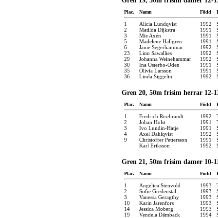
Gren 19, 50m frisim damer 12-1
Plac.
Namn
Född
1
Alicia Lundqvist
1992
2
Matilda Dijkstra
1991
3
Mie Axén
1991
5
Madelene Hallgren
1991
6
Janie Segerhammar
1992
23
Linn Sawallies
1992
29
Johanna Weinehammar
1992
30
Ina Österbo-Oden
1991
35
Olivia Larsson
1991
36
Linda Siggelin
1992
Gren 20, 50m frisim herrar 12-1
Plac.
Namn
Född
1
Fredrich Risebrandt
1992
2
Johan Holst
1991
3
Ivo Lundin-Hatje
1991
4
Axel Dahlqvist
1992
9
Christoffer Pettersson
1991
Karl Eriksson
1992
Gren 21, 50m frisim damer 10-1
Plac.
Namn
Född
1
Angelica Stenvold
1993
2
Sofie Gredenstål
1993
3
Vanessa Geragthy
1993
10
Karin Jarenfors
1993
14
Jessica Moberg
1993
19
Vendela Dämbäck
1994