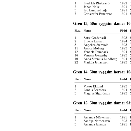
1
Fredrich Risebrandt
1992
2
Johan Holst
1991
3
Ivo Lundin-Hatje
1991
7
Christoffer Pettersson
1991
Gren 13, 50m ryggsim damer 10-
Plac.
Namn
Född
1
Sofie Gredenstål
1993
2
Emelie Larsson
1994
3
Angelica Stenvold
1993
11
Jessica Moberg
1993
12
Vendela Dämbäck
1994
16
Vanessa Geragthy
1993
19
Anna Sirenius-Lundberg
1994
22
Matilda Johansson
1993
Gren 14, 50m ryggsim herrar 10
Plac.
Namn
Född
1
Viktor Eklund
1993
2
Pontus Åsenfors
1994
3
Magnus Sigurdsson
1993
Gren 15, 50m ryggsim damer 9å
Plac.
Namn
Född
1
Amanda Mårtensson
1995
2
Sandija Nordensten
1995
3
Amanda Jansson
1995