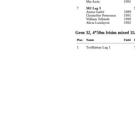
Mie Axén
1991
7
S02 Lag 3
Amira Gadré
1989
Christoffer Pettersson
1991
William Tellstedt
1990
Alicia Lundqvist
1992
Gren 32, 4*50m frisim mixed 11
Plac.
Namn
Född
1
Trollhättan Lag 1