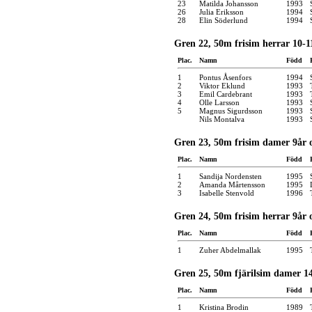
23
Matilda Johansson
1993
26
Julia Eriksson
1994
28
Elin Söderlund
1994
Gren 22, 50m frisim herrar 10-1
Plac.
Namn
Född
1
Pontus Åsenfors
1994
2
Viktor Eklund
1993
3
Emil Cardebrant
1993
4
Olle Larsson
1993
5
Magnus Sigurdsson
1993
Nils Montalva
1993
Gren 23, 50m frisim damer 9år 
Plac.
Namn
Född
1
Sandija Nordensten
1995
2
Amanda Mårtensson
1995
3
Isabelle Stenvold
1996
Gren 24, 50m frisim herrar 9år 
Plac.
Namn
Född
1
Zuher Abdelmallak
1995
Gren 25, 50m fjärilsim damer 14
Plac.
Namn
Född
1
Kristina Brodin
1989