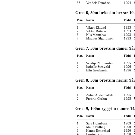
33
Vendela Dämbäck
1994
Gren 6, 50m bröstsim herrar 10-
Plac.
Namn
Född
1
Viktor Eklund
1993
2
Viktor Britmer
1993
3
Nils Montalva
1993
7
Magnus Sigurdsson
1993
Gren 7, 50m bröstsim damer 9år
Plac.
Namn
Född
1
Sandija Nordensten
1995
2
Isabelle Stenvold
1996
3
Elin Gredenstål
1996
Gren 8, 50m bröstsim herrar 9år
Plac.
Namn
Född
1
Zuher Abdelmallak
1995
2
Fredrik Grahm
1995
Gren 9, 100m ryggsim damer 14å
Plac.
Namn
Född
1
Sara Holmberg
1989
2
Malin Bülling
1990
3
Hanna Bennehed
1990
4
Louise Broo
1990