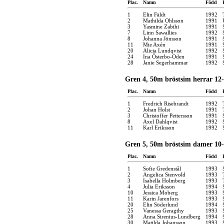
Plac.
Namn
Född
1
Elin Fäldt
1992
2
Mathilda Ohlsson
1991
3
Yasmine Zabihi
1991
7
Linn Sawallies
1992
8
Johanna Jönsson
1991
11
Mie Axén
1991
20
Alicia Lundqvist
1992
24
Ina Österbo-Oden
1991
28
Janie Segerhammar
1992
Gren 4, 50m bröstsim herrar 12-
Plac.
Namn
Född
1
Fredrich Risebrandt
1992
2
Johan Holst
1991
3
Christoffer Pettersson
1991
8
Axel Dahlqvist
1992
11
Karl Eriksson
1992
Gren 5, 50m bröstsim damer 10-
Plac.
Namn
Född
1
Sofie Gredenstål
1993
2
Angelica Stenvold
1993
3
Isabella Holmberg
1993
4
Julia Eriksson
1994
10
Jessica Moberg
1993
11
Karin Jarenfors
1993
20
Elin Söderlund
1994
25
Vanessa Geragthy
1993
28
Anna Sirenius-Lundberg
1994
30
Matilda Johansson
1993