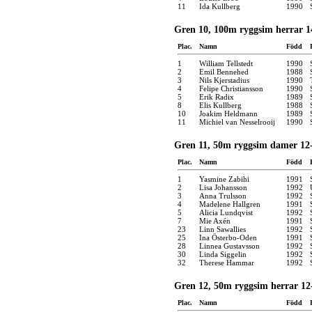
11
Ida Kullberg
1990
Gren 10, 100m ryggsim herrar 1
Plac.
Namn
Född
1
William Tellstedt
1990
2
Emil Bennehed
1988
3
Nils Kjerstadius
1990
4
Felipe Christiansson
1990
5
Erik Radix
1989
8
Elis Kullberg
1988
10
Joakim Heldmann
1989
11
Michiel van Nesselrooij
1990
Gren 11, 50m ryggsim damer 12-
Plac.
Namn
Född
1
Yasmine Zabihi
1991
2
Lisa Johansson
1992
3
Anna Trulsson
1992
4
Madelene Hallgren
1991
5
Alicia Lundqvist
1992
7
Mie Axén
1991
23
Linn Sawallies
1992
25
Ina Österbo-Oden
1991
28
Linnea Gustavsson
1992
30
Linda Siggelin
1992
32
Therese Hammar
1992
Gren 12, 50m ryggsim herrar 12
Plac.
Namn
Född