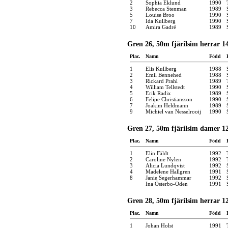
2
Sophia Eklund
1990
3
Rebecca Stenman
1989
5
Louise Broo
1990
7
Ida Kullberg
1990
10
Amira Gadré
1989
Gren 26, 50m fjärilsim herrar 1
Plac.
Namn
Född
1
Elis Kullberg
1988
2
Emil Bennehed
1988
3
Rickard Prahl
1989
4
William Tellstedt
1990
5
Erik Radix
1989
6
Felipe Christiansson
1990
7
Joakim Heldmann
1989
9
Michiel van Nesselrooij
1990
Gren 27, 50m fjärilsim damer 12
Plac.
Namn
Född
1
Elin Fäldt
1992
2
Caroline Nylen
1992
3
Alicia Lundqvist
1992
4
Madelene Hallgren
1991
8
Janie Segerhammar
1992
Ina Österbo-Oden
1991
Gren 28, 50m fjärilsim herrar 1
Plac.
Namn
Född
1
Johan Holst
1991