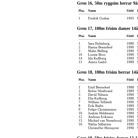
Gren 16, 50m ryggsim herrar 9å
Plac.
Namn
Född
1
Fredrik Grahm
1995
Gren 17, 100m frisim damer 14å
Plac.
Namn
Född
1
Sara Holmberg
1989
2
Hanna Bennehed
1990
3
Malin Bülling
1990
10
Louise Broo
1990
14
Ida Kullberg
1990
15
Amira Gadré
1989
Gren 18, 100m frisim herrar 14å
Plac.
Namn
Född
1
Emil Bennehed
1988
2
Robin Westbrand
1989
3
David Nilsson
1990
4
Elis Kullberg
1988
7
William Tellstedt
1990
8
Erik Radix
1989
9
Felipe Christiansson
1990
10
Joakim Heldmann
1989
12
Andreas Eriksson
1990
15
Michiel van Nesselrooij
1990
16
Niklas Sällström
1990
Christoffer Hörnqvist
1990