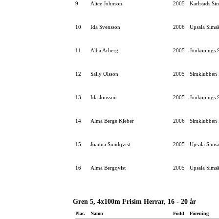
9
Alice Johnson
2005
Karlstads Si
10
Ida Svensson
2006
Upsala Simsä
11
Alba Arberg
2005
Jönköpings S
12
Sally Olsson
2005
Simklubben 
13
Ida Jonsson
2005
Jönköpings S
14
Alma Berge Kleber
2006
Simklubben 
15
Joanna Sundqvist
2005
Upsala Simsä
16
Alma Bergqvist
2005
Upsala Simsä
Gren 5, 4x100m Frisim Herrar, 16 - 20 år
Plac.
Namn
Född
Förening