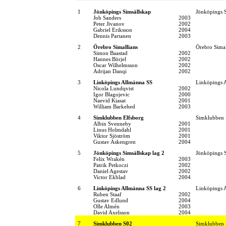
1
Jönköpings Simsällskap
Jönköpings S
Job Sanders
2003
Peter Jivanov
2002
Gabriel Eriksson
2004
Dennis Partanen
2003
2
Örebro Simallians
Örebro Simal
Simon Baastad
2002
Hannes Börjel
2002
Oscar Wilhelmsson
2002
Adrijan Danqi
2002
3
Linköpings Allmänna SS
Linköpings 
Nicola Lundqvist
2002
Igor Blagojevic
2000
Naevid Kiasat
2001
William Barkehed
2003
4
Simklubben Elfsborg
Simklubben 
Albin Svenneby
2001
Linus Holmdahl
2001
Viktor Sjöström
2001
Gustav Askengren
2004
5
Jönköpings Simsällskap lag 2
Jönköpings S
Felix Wrakén
2003
Patrik Petkoczi
2002
Daniel Agestav
2002
Victor Ekblad
2004
6
Linköpings Allmänna SS lag 2
Linköpings 
Ruben Staaf
2002
Gustav Edlund
2004
Olle Almén
2003
David Axelsson
2004
7
Simklubben S02
Simklubben