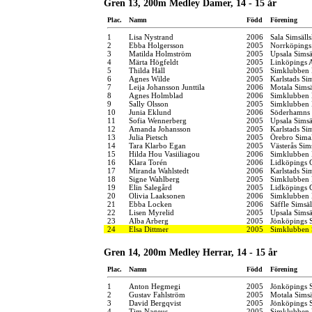
Gren 13, 200m Medley Damer, 14 - 15 år
Plac.
Namn
Född
Förening
1
Lisa Nystrand
2006
Sala Simsäll
2
Ebba Holgersson
2005
Norrköpings
3
Matilda Holmström
2005
Upsala Simsä
4
Märta Högfeldt
2005
Linköpings 
5
Thilda Häll
2005
Simklubben 
6
Agnes Wilde
2005
Karlstads Si
7
Leija Johansson Junttila
2006
Motala Simsä
8
Agnes Holmblad
2006
Simklubben 
9
Sally Olsson
2005
Simklubben 
10
Junia Eklund
2006
Söderhamns 
11
Sofia Wennerberg
2005
Upsala Simsä
12
Amanda Johansson
2005
Karlstads Si
13
Julia Pietsch
2005
Örebro Simal
14
Tara Klarbo Egan
2005
Västerås Sim
15
Hilda Hou Vasiiliagou
2006
Simklubben 
16
Klara Torén
2006
Lidköpings 
17
Miranda Wahlstedt
2006
Karlstads Si
18
Signe Wahlberg
2005
Simklubben 
19
Elin Salegård
2005
Lidköpings 
20
Olivia Laaksonen
2006
Simklubben
21
Ebba Locken
2006
Säffle Simsä
22
Lisen Myrelid
2005
Upsala Simsä
23
Alba Arberg
2005
Jönköpings S
24
Elsa Dittmer
2005
Simklubben
Gren 14, 200m Medley Herrar, 14 - 15 år
Plac.
Namn
Född
Förening
1
Anton Hegmegi
2005
Jönköpings S
2
Gustav Fahlström
2005
Motala Simsä
3
David Bergqvist
2005
Jönköpings S
4
Tim Nageus
2005
Simklubben 