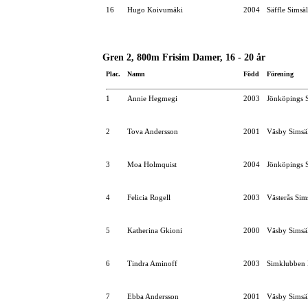
16
Hugo Koivumäki
2004
Säffle Simsä
Gren 2, 800m Frisim Damer, 16 - 20 år
Plac.
Namn
Född
Förening
1
Annie Hegmegi
2003
Jönköpings S
2
Tova Andersson
2001
Väsby Simsä
3
Moa Holmquist
2004
Jönköpings S
4
Felicia Rogell
2003
Västerås Sim
5
Katherina Gkioni
2000
Väsby Simsä
6
Tindra Aminoff
2003
Simklubben 
7
Ebba Andersson
2001
Väsby Simsä