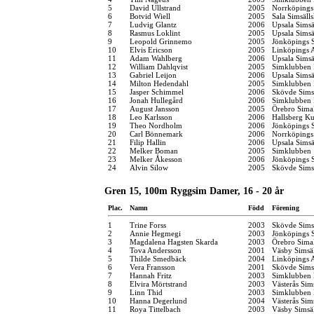
5
David Ullstrand
2005
Norrköpings
6
Botvid Wiell
2005
Sala Simsäll
7
Ludvig Glantz
2006
Upsala Simsä
8
Rasmus Loklint
2005
Upsala Simsä
9
Leopold Grinnemo
2005
Jönköpings S
10
Elvis Ericson
2005
Linköpings 
11
Adam Wahlberg
2006
Upsala Simsä
12
William Dahlqvist
2005
Simklubben 
13
Gabriel Leijon
2006
Upsala Simsä
14
Milton Hedendahl
2005
Simklubben 
15
Jasper Schimmel
2006
Skövde Sims
16
Jonah Hullegård
2006
Simklubben
17
August Jansson
2005
Örebro Simal
18
Leo Karlsson
2006
Hallsberg K
19
Theo Nordholm
2006
Jönköpings S
20
Carl Bönnemark
2006
Norrköpings
21
Filip Hallin
2006
Upsala Simsä
22
Melker Boman
2005
Simklubben
23
Melker Åkesson
2006
Jönköpings S
24
Alvin Silow
2005
Skövde Sims
Gren 15, 100m Ryggsim Damer, 16 - 20 år
Plac.
Namn
Född
Förening
1
Trine Forss
2003
Skövde Sims
2
Annie Hegmegi
2003
Jönköpings S
3
Magdalena Hagsten Skarda
2003
Örebro Simal
4
Tova Andersson
2001
Väsby Simsä
5
Thilde Smedbäck
2004
Linköpings 
6
Vera Fransson
2001
Skövde Sims
7
Hannah Fritz
2003
Simklubben
8
Elvira Mörtstrand
2003
Västerås Sim
9
Linn Thid
2003
Simklubben 
10
Hanna Degerlund
2004
Västerås Sim
11
Roya Tittelbach
2003
Väsby Simsä