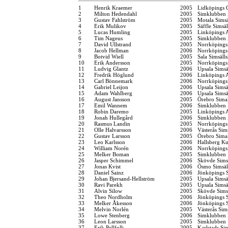
1
Henrik Kraemer
2005
Lidköpings 
2
Milton Hedendahl
2005
Simklubben 
3
Gustav Fahlström
2005
Motala Simsä
4
Erik Mulikov
2005
Säffle Simsä
5
Lucas Humling
2005
Linköpings 
6
Tim Nageus
2005
Simklubben 
7
David Ullstrand
2005
Norrköpings
8
Jacob Hellman
2006
Norrköpings
9
Botvid Wiell
2005
Sala Simsäll
10
Erik Andersson
2005
Norrköpings
11
Ludvig Glantz
2006
Upsala Simsä
12
Fredrik Höglund
2006
Linköpings 
13
Carl Bönnemark
2006
Norrköpings
14
Gabriel Leijon
2006
Upsala Simsä
15
Adam Wahlberg
2006
Upsala Simsä
16
August Jansson
2005
Örebro Simal
17
Emil Wannem
2006
Simklubben
18
Robin Daremo
2005
Linköpings 
19
Jonah Hullegård
2006
Simklubben
20
Rasmus Landin
2005
Norrköpings
21
Olle Halvarsson
2006
Västerås Sim
22
Gustav Larsson
2005
Örebro Simal
23
Leo Karlsson
2006
Hallsberg K
24
William Norén
2006
Norrköpings
25
Melker Boman
2005
Simklubben
26
Jasper Schimmel
2006
Skövde Sims
27
Jonas Kvist
2006
Ösmo Simsäl
28
Daniel Sainz
2006
Jönköpings S
29
Johan Bjersand-Hellström
2005
Upsala Simsä
30
Ravi Parekh
2005
Upsala Simsä
31
Alvin Silow
2005
Skövde Sims
32
Theo Nordholm
2006
Jönköpings S
33
Melker Åkesson
2006
Jönköpings S
34
Melvin Norlén
2005
Västerås Sim
35
Lowe Stenberg
2006
Simklubben 
36
Leon Larsson
2005
Simklubben
37
Erik Pellfolk
2005
Karlstads Si