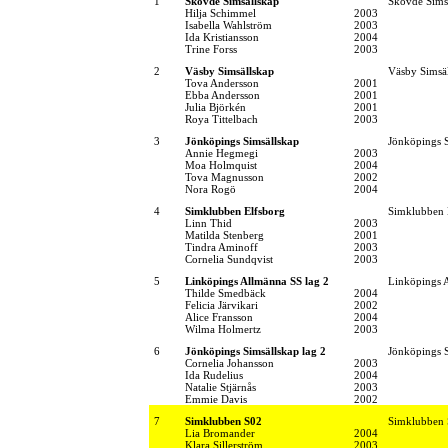
1
Skövde Simsällskap
Skövde Sims
Hilja Schimmel
2003
Isabella Wahlström
2003
Ida Kristiansson
2004
Trine Forss
2003
2
Väsby Simsällskap
Väsby Simsä
Tova Andersson
2001
Ebba Andersson
2001
Julia Björkén
2001
Roya Tittelbach
2003
3
Jönköpings Simsällskap
Jönköpings S
Annie Hegmegi
2003
Moa Holmquist
2004
Tova Magnusson
2002
Nora Rogö
2004
4
Simklubben Elfsborg
Simklubben 
Linn Thid
2003
Matilda Stenberg
2001
Tindra Aminoff
2003
Cornelia Sundqvist
2003
5
Linköpings Allmänna SS lag 2
Linköpings 
Thilde Smedbäck
2004
Felicia Järvikari
2002
Alice Fransson
2004
Wilma Holmertz
2003
6
Jönköpings Simsällskap lag 2
Jönköpings S
Cornelia Johansson
2003
Ida Rudelius
2004
Natalie Stjärnås
2003
Emmie Davis
2002
7
Simklubben S02
Simklubben
Lia Bromander
2004
Klara Sillerström
2003