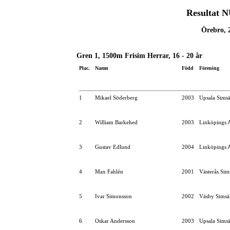
Resultat N
Örebro, 
Gren 1, 1500m Frisim Herrar, 16 - 20 år
Plac.
Namn
Född
Förening
1
Mikael Söderberg
2003
Upsala Simsä
2
William Barkehed
2003
Linköpings 
3
Gustav Edlund
2004
Linköpings 
4
Max Fahlén
2001
Västerås Sim
5
Ivar Simonsson
2002
Väsby Simsä
6
Oskar Andersson
2003
Upsala Simsä