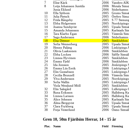
7
Elise Käck
2006
Vansbro AIK
8
Leija Johansson Junttila
2006
Motala Simsä
Junia Eklund
2006
Söderhamns 
10
Ella Sjöbom
2005
Grums Simsä
11
Julia Pietsch
2005
Örebro Simal
12
Frida Rångeby
2005
S 77 Stenun
13
Ebba Holgersson
2005
Norrköpings
14
Joanna Sundqvist
2005
Upsala Simsä
15
Amanda Johansson
2005
Karlstads Si
16
Tara Klarbo Egan
2005
Västerås Sim
17
Saga Andersson
2006
Söderhamns 
18
Elsa Dittmer
2005
Simklubben
19
Sofia Wennerberg
2005
Upsala Simsä
20
Henny Paläng
2006
Linköpings 
21
Olivia Laaksonen
2006
Simklubben
22
Ebba Locken
2006
Säffle Simsä
23
Linnea Hyvönen
2005
Simklubben 
24
Emmy Fjeld
2006
Simklubben 
25
Ida Jonsson
2005
Jönköpings S
26
Emma Liis Eerik
2006
Linköpings 
27
Elin Gustafsson
2005
Linköpings 
28
Cecilia Brunzell
2006
Västerås Sim
29
Ylva Andersson
2005
Norrköpings
30
Sofia Wallin
2005
Linköpings 
Viola Wesslund Möll
2005
Simklubben 
32
Elin Salegård
2005
Lidköpings 
33
Runa Eriksson
2005
Hallsberg K
34
Linnea Larsson
2005
Hallsberg K
35
Alice Johnson
2005
Karlstads Si
36
Alma Bergqvist
2005
Upsala Simsä
37
Clara Frykberg
2005
Upsala Simsä
38
Freja Vesterlund
2006
Ösmo Simsäl
Gren 10, 50m Fjärilsim Herrar, 14 - 15 år
Plac.
Namn
Född
Förening