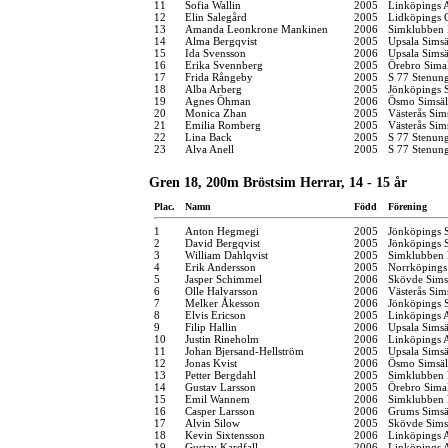
11
Sofia Wallin
2005
Linköpings 
12
Elin Salegård
2005
Lidköpings 
13
Amanda Leonkrone Mankinen
2006
Simklubben 
14
Alma Bergqvist
2005
Upsala Simsä
15
Ida Svensson
2006
Upsala Simsä
16
Erika Svennberg
2005
Örebro Simal
17
Frida Rångeby
2005
S 77 Stenun
18
Alba Arberg
2005
Jönköpings S
19
Agnes Öhman
2006
Ösmo Simsäl
20
Monica Zhan
2005
Västerås Sim
21
Emilia Romberg
2005
Västerås Sim
22
Lina Back
2005
S 77 Stenun
23
Alva Anell
2005
S 77 Stenun
Gren 18, 200m Bröstsim Herrar, 14 - 15 år
Plac.
Namn
Född
Förening
1
Anton Hegmegi
2005
Jönköpings S
2
David Bergqvist
2005
Jönköpings S
3
William Dahlqvist
2005
Simklubben 
4
Erik Andersson
2005
Norrköpings
5
Jasper Schimmel
2006
Skövde Sims
6
Olle Halvarsson
2006
Västerås Sim
7
Melker Åkesson
2006
Jönköpings S
8
Elvis Ericson
2005
Linköpings 
9
Filip Hallin
2006
Upsala Simsä
10
Justin Rineholm
2006
Linköpings 
11
Johan Bjersand-Hellström
2005
Upsala Simsä
12
Jonas Kvist
2006
Ösmo Simsäl
13
Petter Bergdahl
2005
Simklubben
14
Gustav Larsson
2005
Örebro Simal
15
Emil Wannem
2006
Simklubben
16
Casper Larsson
2006
Grums Simsä
17
Alvin Silow
2005
Skövde Sims
18
Kevin Sixtensson
2006
Linköpings 
19
Gustav Kardfall
2006
Linköpings 