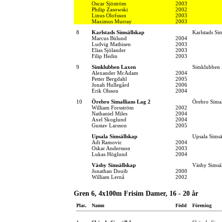
Oscar Sjöström
2003
Philip Zasowski
2002
Linus Olofsson
2003
Maximus Murray
2003
8
Karlstads Simsällskap
Karlstads Si
Marcus Bülund
2004
Ludvig Mathisen
2003
Elias Sjölander
2003
Filip Hedin
2003
9
Simklubben Laxen
Simklubben
Alexander McAdam
2004
Petter Bergdahl
2005
Jonah Hullegård
2006
Erik Olsson
2004
10
Örebro Simallians Lag 2
Örebro Simal
William Forsström
2002
Nathaniel Miles
2004
Axel Skoglund
2004
Gustav Larsson
2005
Upsala Simsällskap
Upsala Simsä
Adi Ramovic
2004
Oskar Andersson
2003
Lukas Höglund
2004
Väsby Simsällskap
Väsby Simsä
Jonathan Douib
2000
William Lernå
2002
Gren 6, 4x100m Frisim Damer, 16 - 20 år
Plac.
Namn
Född
Förening