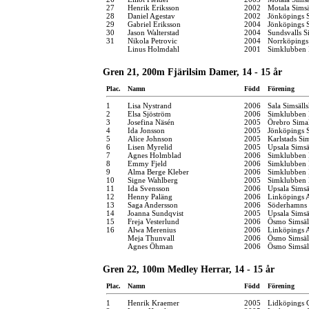
27
Henrik Eriksson
2002
Motala Simsä
28
Daniel Agestav
2002
Jönköpings S
29
Gabriel Eriksson
2004
Jönköpings S
30
Jason Walterstad
2004
Sundsvalls S
31
Nikola Petrovic
2004
Norrköpings
Linus Holmdahl
2001
Simklubben 
Gren 21, 200m Fjärilsim Damer, 14 - 15 år
Plac.
Namn
Född
Förening
1
Lisa Nystrand
2006
Sala Simsäll
2
Elsa Sjöström
2006
Simklubben 
3
Josefina Näsén
2005
Örebro Simal
4
Ida Jonsson
2005
Jönköpings S
5
Alice Johnson
2005
Karlstads Si
6
Lisen Myrelid
2005
Upsala Simsä
7
Agnes Holmblad
2006
Simklubben 
8
Emmy Fjeld
2006
Simklubben 
9
Alma Berge Kleber
2006
Simklubben 
10
Signe Wahlberg
2005
Simklubben 
11
Ida Svensson
2006
Upsala Simsä
12
Henny Paläng
2006
Linköpings 
13
Saga Andersson
2006
Söderhamns 
14
Joanna Sundqvist
2005
Upsala Simsä
15
Freja Vesterlund
2006
Ösmo Simsäl
16
Alwa Merenius
2006
Linköpings 
Meja Thunvall
2006
Ösmo Simsäl
Agnes Öhman
2006
Ösmo Simsäl
Gren 22, 100m Medley Herrar, 14 - 15 år
Plac.
Namn
Född
Förening
1
Henrik Kraemer
2005
Lidköpings 