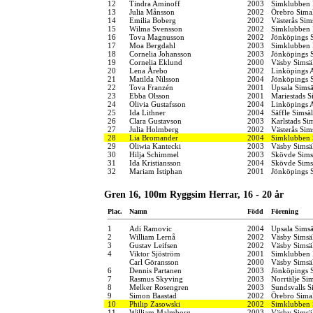
12
Tindra Aminoff
2003
Simklubben 
13
Julia Månsson
2002
Örebro Simal
14
Emilia Boberg
2002
Västerås Sim
15
Wilma Svensson
2002
Simklubben
16
Tova Magnusson
2002
Jönköpings S
17
Moa Bergdahl
2003
Simklubben
18
Cornelia Johansson
2003
Jönköpings S
19
Cornelia Eklund
2000
Väsby Simsä
20
Lena Årebo
2002
Linköpings 
21
Matilda Nilsson
2004
Jönköpings S
22
Tova Franzén
2001
Upsala Simsä
23
Ebba Olsson
2001
Mariestads S
24
Olivia Gustafsson
2004
Linköpings 
25
Ida Lithner
2004
Säffle Simsä
26
Clara Gustavson
2003
Karlstads Si
27
Julia Holmberg
2002
Västerås Sim
28
Lia Bromander
2004
Simklubben
29
Oliwia Kantecki
2003
Väsby Simsä
30
Hilja Schimmel
2003
Skövde Sims
31
Ida Kristiansson
2004
Skövde Sims
32
Mariam Istiphan
2001
Jönköpings S
Gren 16, 100m Ryggsim Herrar, 16 - 20 år
Plac.
Namn
Född
Förening
1
Adi Ramovic
2004
Upsala Simsä
2
William Lernå
2002
Väsby Simsä
3
Gustav Leifsen
2002
Väsby Simsä
4
Viktor Sjöström
2001
Simklubben 
Carl Göransson
2000
Väsby Simsä
6
Dennis Partanen
2003
Jönköpings S
7
Rasmus Skyving
2003
Norrtälje Si
8
Melker Rosengren
2003
Sundsvalls S
9
Simon Baastad
2002
Örebro Simal
10
Philip Zasowski
2002
Simklubben
11
William Malmborg
2003
Väsby Simsä