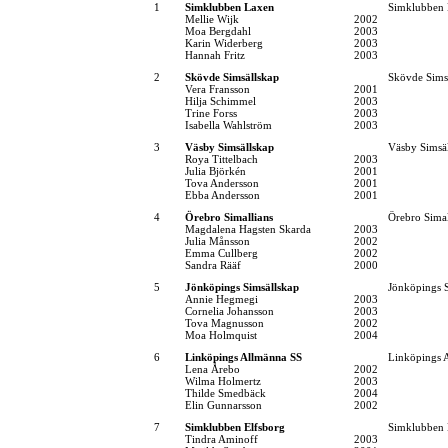
1
Simklubben Laxen
Simklubben
Mellie Wijk
2002
Moa Bergdahl
2003
Karin Widerberg
2003
Hannah Fritz
2003
2
Skövde Simsällskap
Skövde Sims
Vera Fransson
2001
Hilja Schimmel
2003
Trine Forss
2003
Isabella Wahlström
2003
3
Väsby Simsällskap
Väsby Simsä
Roya Tittelbach
2003
Julia Björkén
2001
Tova Andersson
2001
Ebba Andersson
2001
4
Örebro Simallians
Örebro Simal
Magdalena Hagsten Skarda
2003
Julia Månsson
2002
Emma Cullberg
2002
Sandra Rääf
2000
5
Jönköpings Simsällskap
Jönköpings S
Annie Hegmegi
2003
Cornelia Johansson
2003
Tova Magnusson
2002
Moa Holmquist
2004
6
Linköpings Allmänna SS
Linköpings 
Lena Årebo
2002
Wilma Holmertz
2003
Thilde Smedbäck
2004
Elin Gunnarsson
2002
7
Simklubben Elfsborg
Simklubben 
Tindra Aminoff
2003