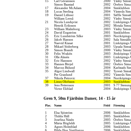
15
Carl Göransson
2000
Väsby Simsä
Simon Baastad
2002
Örebro Simal
17
Alexander McAdam
2004
Simklubben
18
Lucas Sterling
2004
Västerås Sim
19
Daniel Lithner
2001
Säffle Simsä
William Lernå
2002
Väsby Simsä
21
Nicola Lundqvist
2002
Linköpings 
Henrik Eriksson
2002
Motala Simsä
23
William Malmborg
2003
Väsby Simsä
24
David Engström
2001
Simklubben 
25
Eric Lundström Silke
2003
Norrköpings
26
Jakob Hanson
2002
Sala Simsäll
27
Naevid Kiasat
2001
Linköpings 
28
Mikael Söderberg
2003
Upsala Simsä
29
Simon Brandt
2000
Väsby Simsä
30
Felix Wrakén
2003
Jönköpings S
31
Olle Almén
2003
Linköpings 
32
Eric Hansson
2002
Väsby Simsä
33
Hannes Börjel
2002
Örebro Simal
34
Marcus Bülund
2004
Karlstads Si
35
Algot Lindwall
2002
Tyresö Simsä
Per Granlund
2002
Västerås Sim
37
Nikola Petrovic
2004
Norrköpings
38
Linus Olofsson
2003
Simklubben
39
Jens Pettersson
2001
S 77 Stenun
Victor Ekblad
2004
Jönköpings S
Gren 9, 50m Fjärilsim Damer, 14 - 15 år
Plac.
Namn
Född
Förening
1
Elsa Sjöström
2006
Simklubben 
2
Thilda Häll
2005
Simklubben 
3
Josefina Näsén
2005
Örebro Simal
4
Märta Högfeldt
2005
Linköpings 
5
Agnes Holmblad
2006
Simklubben 
6
Hilda Hou Vasiiliagou
2006
Simklubben 