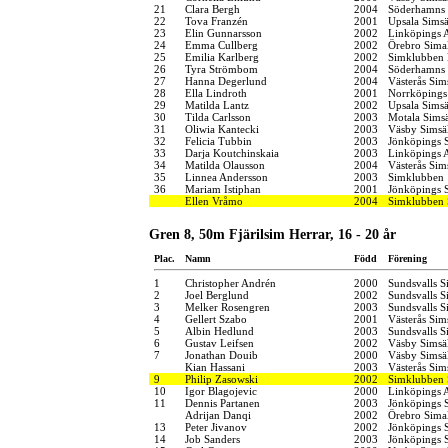
21
Clara Bergh
2004
Söderhamns 
22
Tova Franzén
2001
Upsala Simsä
23
Elin Gunnarsson
2002
Linköpings 
24
Emma Cullberg
2002
Örebro Simal
25
Emilia Karlberg
2002
Simklubben
26
Tyra Strömbom
2004
Söderhamns 
27
Hanna Degerlund
2004
Västerås Sim
28
Ella Lindroth
2001
Norrköpings
29
Matilda Lantz
2002
Upsala Simsä
30
Tilda Carlsson
2003
Motala Simsä
31
Oliwia Kantecki
2003
Väsby Simsä
32
Felicia Tubbin
2003
Jönköpings S
33
Darja Koutchinskaia
2003
Linköpings 
34
Matilda Olausson
2004
Västerås Sim
35
Linnea Andersson
2003
Simklubben
36
Mariam Istiphan
2001
Jönköpings S
Ellen Vråmo
2004
Simklubben
Gren 8, 50m Fjärilsim Herrar, 16 - 20 år
Plac.
Namn
Född
Förening
1
Christopher Andrén
2000
Sundsvalls S
2
Joel Berglund
2002
Sundsvalls S
3
Melker Rosengren
2003
Sundsvalls S
4
Gellert Szabo
2001
Västerås Sim
5
Albin Hedlund
2003
Sundsvalls S
6
Gustav Leifsen
2002
Väsby Simsä
7
Jonathan Douib
2000
Väsby Simsä
Kian Hassani
2003
Västerås Sim
9
Philip Zasowski
2002
Simklubben
10
Igor Blagojevic
2000
Linköpings 
11
Dennis Partanen
2003
Jönköpings S
Adrijan Danqi
2002
Örebro Simal
13
Peter Jivanov
2002
Jönköpings S
14
Job Sanders
2003
Jönköpings S