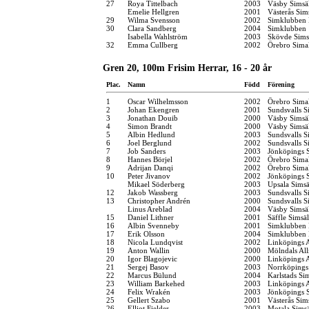
27
Roya Tittelbach
2003
Väsby Simsä
Emelie Hellgren
2001
Västerås Sim
29
Wilma Svensson
2002
Simklubben
30
Clara Sandberg
2004
Simklubben
Isabella Wahlström
2003
Skövde Sims
32
Emma Cullberg
2002
Örebro Simal
Gren 20, 100m Frisim Herrar, 16 - 20 år
Plac.
Namn
Född
Förening
1
Oscar Wilhelmsson
2002
Örebro Simal
2
Johan Ekengren
2001
Sundsvalls S
3
Jonathan Douib
2000
Väsby Simsä
4
Simon Brandt
2000
Väsby Simsä
5
Albin Hedlund
2003
Sundsvalls S
6
Joel Berglund
2002
Sundsvalls S
7
Job Sanders
2003
Jönköpings S
8
Hannes Börjel
2002
Örebro Simal
9
Adrijan Danqi
2002
Örebro Simal
10
Peter Jivanov
2002
Jönköpings S
Mikael Söderberg
2003
Upsala Simsä
12
Jakob Wassberg
2003
Sundsvalls S
13
Christopher Andrén
2000
Sundsvalls S
Linus Areblad
2004
Väsby Simsä
15
Daniel Lithner
2001
Säffle Simsä
16
Albin Svenneby
2001
Simklubben 
17
Erik Olsson
2004
Simklubben
18
Nicola Lundqvist
2002
Linköpings 
19
Anton Wallin
2000
Mölndals Al
20
Igor Blagojevic
2000
Linköpings 
21
Sergej Basov
2003
Norrköpings
22
Marcus Bülund
2004
Karlstads Si
23
William Barkehed
2003
Linköpings 
24
Felix Wrakén
2003
Jönköpings S
25
Gellert Szabo
2001
Västerås Sim
26
Elliot Fielder
2003
Motala Simsä