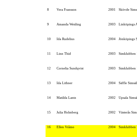
8
Vera Fransson
2001
Skövde Sims
9
Amanda Weiding
2003
Linköpings 
10
Ida Rudelius
2004
Jönköpings S
11
Linn Thid
2003
Simklubben 
12
Cornelia Sundqvist
2003
Simklubben 
13
Ida Lithner
2004
Säffle Simsä
14
Matilda Lantz
2002
Upsala Simsä
15
Julia Holmberg
2002
Västerås Sim
16
Ellen Vråmo
2004
Simklubben