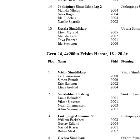
14
Jönköpings Simsällskap lag 2
Jönköpings S
Matilda Nilsson
2004
Nora Rogö
2004
Ida Rudelius
2004
Natalie Stjärnås
2003
15
Upsala Simsällskap
Upsala Simsä
Lisen Myrelid
2005
Matilda Lantz
2002
Tova Franzén
2001
Ida Svensson
2006
Gren 24, 4x200m Frisim Herrar, 16 - 20 år
Plac.
Namn
Född
Förening
1
Väsby Simsällskap
Väsby Simsä
Carl Göransson
2000
Simon Brandt
2000
Eric Hansson
2002
Linus Areblad
2004
2
Simklubben Elfsborg
Simklubben 
Linus Holmdahl
2001
Viktor Sjöström
2001
Noah Emanuelsson
2003
Albin Svenneby
2001
3
Linköpings Allmänna SS
Linköpings 
William Barkehed
2003
Gustav Edlund
2004
Naevid Kiasat
2001
Ruben Staaf
2002
4
Örebro Simallians
Örebro Simal