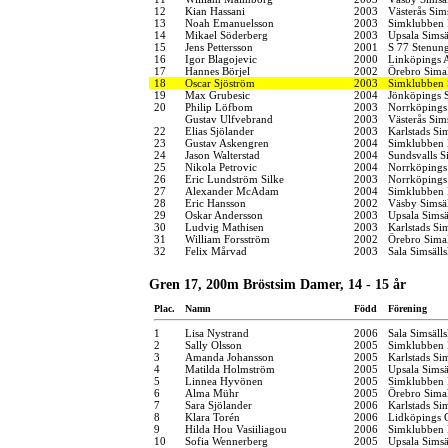
12
Kian Hassani
2003
Västerås Sim
13
Noah Emanuelsson
2003
Simklubben 
14
Mikael Söderberg
2003
Upsala Simsä
15
Jens Pettersson
2001
S 77 Stenun
16
Igor Blagojevic
2000
Linköpings 
17
Hannes Börjel
2002
Örebro Simal
18
Oscar Sjöström
2003
Simklubben
19
Max Grubesic
2004
Jönköpings S
20
Philip Löfbom
2003
Norrköpings
Gustav Ulfvebrand
2003
Västerås Sim
22
Elias Sjölander
2003
Karlstads Si
23
Gustav Askengren
2004
Simklubben 
24
Jason Walterstad
2004
Sundsvalls S
25
Nikola Petrovic
2004
Norrköpings
26
Eric Lundström Silke
2003
Norrköpings
27
Alexander McAdam
2004
Simklubben
28
Eric Hansson
2002
Väsby Simsä
29
Oskar Andersson
2003
Upsala Simsä
30
Ludvig Mathisen
2003
Karlstads Si
31
William Forsström
2002
Örebro Simal
32
Felix Mårvad
2003
Sala Simsäll
Gren 17, 200m Bröstsim Damer, 14 - 15 år
Plac.
Namn
Född
Förening
1
Lisa Nystrand
2006
Sala Simsäll
2
Sally Olsson
2005
Simklubben 
3
Amanda Johansson
2005
Karlstads Si
4
Matilda Holmström
2005
Upsala Simsä
5
Linnea Hyvönen
2005
Simklubben 
6
Alma Mühr
2005
Örebro Simal
7
Sara Sjölander
2006
Karlstads Si
8
Klara Torén
2006
Lidköpings 
9
Hilda Hou Vasiiliagou
2006
Simklubben 
10
Sofia Wennerberg
2005
Upsala Simsä