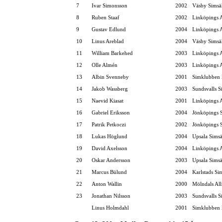
7
Ivar Simonsson
2002
Väsby Simsä
8
Ruben Staaf
2002
Linköpings 
9
Gustav Edlund
2004
Linköpings 
10
Linus Areblad
2004
Väsby Simsä
11
William Barkehed
2003
Linköpings 
12
Olle Almén
2003
Linköpings 
13
Albin Svenneby
2001
Simklubben 
14
Jakob Wassberg
2003
Sundsvalls S
15
Naevid Kiasat
2001
Linköpings 
16
Gabriel Eriksson
2004
Jönköpings S
17
Patrik Petkoczi
2002
Jönköpings S
18
Lukas Höglund
2004
Upsala Simsä
19
David Axelsson
2004
Linköpings 
20
Oskar Andersson
2003
Upsala Simsä
21
Marcus Bülund
2004
Karlstads Si
22
Anton Wallin
2000
Mölndals Al
23
Jonathan Nilsson
2003
Sundsvalls S
Linus Holmdahl
2001
Simklubben 