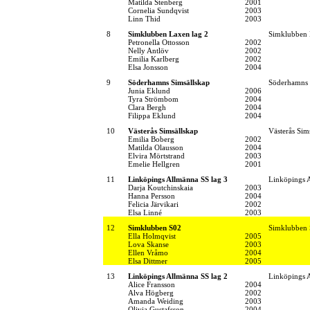
Matilda Stenberg
2001
Cornelia Sundqvist
2003
Linn Thid
2003
8
Simklubben Laxen lag 2
Simklubben
Petronella Ottosson
2002
Nelly Antlöv
2002
Emilia Karlberg
2002
Elsa Jonsson
2004
9
Söderhamns Simsällskap
Söderhamns 
Junia Eklund
2006
Tyra Strömbom
2004
Clara Bergh
2004
Filippa Eklund
2004
10
Västerås Simsällskap
Västerås Sim
Emilia Boberg
2002
Matilda Olausson
2004
Elvira Mörtstrand
2003
Emelie Hellgren
2001
11
Linköpings Allmänna SS lag 3
Linköpings 
Darja Koutchinskaia
2003
Hanna Persson
2004
Felicia Järvikari
2002
Elsa Linné
2003
12
Simklubben S02
Simklubben
Ella Holmqvist
2005
Lova Skanse
2003
Ellen Vråmo
2004
Elsa Dittmer
2005
13
Linköpings Allmänna SS lag 2
Linköpings 
Alice Fransson
2004
Alva Högberg
2002
Amanda Weiding
2003
Olivia Gustafsson
2004