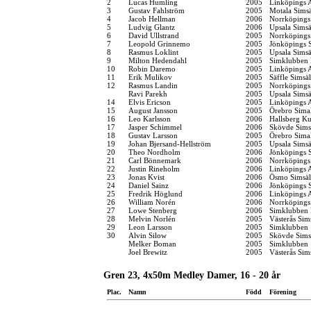
2
Lucas Humling
2005
Linköpings 
3
Gustav Fahlström
2005
Motala Simsä
4
Jacob Hellman
2006
Norrköpings
5
Ludvig Glantz
2006
Upsala Simsä
6
David Ullstrand
2005
Norrköpings
7
Leopold Grinnemo
2005
Jönköpings S
8
Rasmus Loklint
2005
Upsala Simsä
9
Milton Hedendahl
2005
Simklubben 
10
Robin Daremo
2005
Linköpings 
11
Erik Mulikov
2005
Säffle Simsä
12
Rasmus Landin
2005
Norrköpings
Ravi Parekh
2005
Upsala Simsä
14
Elvis Ericson
2005
Linköpings 
15
August Jansson
2005
Örebro Simal
16
Leo Karlsson
2006
Hallsberg K
17
Jasper Schimmel
2006
Skövde Sims
18
Gustav Larsson
2005
Örebro Simal
19
Johan Bjersand-Hellström
2005
Upsala Simsä
20
Theo Nordholm
2006
Jönköpings S
21
Carl Bönnemark
2006
Norrköpings
22
Justin Rineholm
2006
Linköpings 
23
Jonas Kvist
2006
Ösmo Simsäl
24
Daniel Sainz
2006
Jönköpings S
25
Fredrik Höglund
2006
Linköpings 
26
William Norén
2006
Norrköpings
27
Lowe Stenberg
2006
Simklubben 
28
Melvin Norlén
2005
Västerås Sim
29
Leon Larsson
2005
Simklubben
30
Alvin Silow
2005
Skövde Sims
Melker Boman
2005
Simklubben
Joel Brewitz
2005
Västerås Sim
Gren 23, 4x50m Medley Damer, 16 - 20 år
Plac.
Namn
Född
Förening