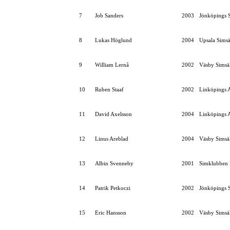
7
Job Sanders
2003
Jönköpings S
8
Lukas Höglund
2004
Upsala Simsä
9
William Lernå
2002
Väsby Simsä
10
Ruben Staaf
2002
Linköpings 
11
David Axelsson
2004
Linköpings 
12
Linus Areblad
2004
Väsby Simsä
13
Albin Svenneby
2001
Simklubben 
14
Patrik Petkoczi
2002
Jönköpings S
15
Eric Hansson
2002
Väsby Simsä