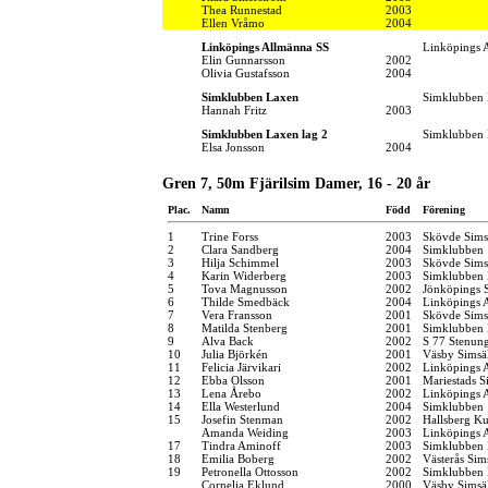
Thea Runnestad
2003
Ellen Vråmo
2004
Linköpings Allmänna SS
Linköpings 
Elin Gunnarsson
2002
Olivia Gustafsson
2004
Simklubben Laxen
Simklubben
Hannah Fritz
2003
Simklubben Laxen lag 2
Simklubben
Elsa Jonsson
2004
Gren 7, 50m Fjärilsim Damer, 16 - 20 år
Plac.
Namn
Född
Förening
1
Trine Forss
2003
Skövde Sims
2
Clara Sandberg
2004
Simklubben
3
Hilja Schimmel
2003
Skövde Sims
4
Karin Widerberg
2003
Simklubben
5
Tova Magnusson
2002
Jönköpings S
6
Thilde Smedbäck
2004
Linköpings 
7
Vera Fransson
2001
Skövde Sims
8
Matilda Stenberg
2001
Simklubben 
9
Alva Back
2002
S 77 Stenun
10
Julia Björkén
2001
Väsby Simsä
11
Felicia Järvikari
2002
Linköpings 
12
Ebba Olsson
2001
Mariestads S
13
Lena Årebo
2002
Linköpings 
14
Ella Westerlund
2004
Simklubben
15
Josefin Stenman
2002
Hallsberg K
Amanda Weiding
2003
Linköpings 
17
Tindra Aminoff
2003
Simklubben 
18
Emilia Boberg
2002
Västerås Sim
19
Petronella Ottosson
2002
Simklubben
Cornelia Eklund
2000
Väsby Simsä