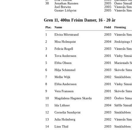
38
Jonathan Runsten
2005
Ösmo Simsäl
Joel Brewitz
2005
Västerås Sim
Gustav Löfqvist
2005
Västerås Sim
Gren 11, 400m Frisim Damer, 16 - 20 år
Plac.
Namn
Född
Förening
1
Elvira Mörtstrand
2003
Västerås Sim
2
Moa Holmquist
2004
Jönköpings S
3
Felicia Rogell
2003
Västerås Sim
4
Tova Andersson
2001
Väsby Simsä
5
Ebba Olsson
2001
Mariestads S
6
Hilja Schimmel
2003
Skövde Sims
7
Mellie Wijk
2002
Simklubben
8
Ebba Andersson
2001
Väsby Simsä
9
Vera Fransson
2001
Skövde Sims
10
Magdalena Hagsten Skarda
2003
Örebro Simal
11
Ida Lithner
2004
Säffle Simsä
12
Cornelia Sundqvist
2003
Simklubben 
13
Julia Holmberg
2002
Västerås Sim
14
Linn Thid
2003
Simklubben 