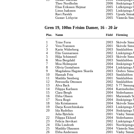
Theo Nordholm
2006
Jönköpings S
Elias Eriksson Hejmar
2005
Lidköpings 
Linus Isaksson
2005
Linköpings 
Ravi Parekh
2005
Upsala Simsä
Gustav Löfqvist
2005
Västerås Sim
Gren 19, 100m Frisim Damer, 16 - 20 år
Plac.
Namn
Född
Förening
1
Trine Forss
2003
Skövde Sims
2
Vera Fransson
2001
Skövde Sims
3
Karin Widerberg
2003
Simklubben
4
Elin Gunnarsson
2002
Linköpings 
5
Hilja Schimmel
2003
Skövde Sims
6
Moa Bergdahl
2003
Simklubben
7
Moa Holmquist
2004
Jönköpings S
8
Olivia Gustafsson
2004
Linköpings 
9
Magdalena Hagsten Skarda
2003
Örebro Simal
10
Hannah Fritz
2003
Simklubben
11
Matilda Stenberg
2001
Simklubben 
12
Petronella Ottosson
2002
Simklubben
13
Alva Back
2002
S 77 Stenun
14
Filippa Karlsson
2004
Katrineholms
15
Clara Bergh
2004
Söderhamns 
16
Ebba Olsson
2001
Mariestads S
17
Nora Rogö
2004
Jönköpings S
18
Ida Kristiansson
2004
Skövde Sims
19
Darja Koutchinskaia
2003
Linköpings 
20
Ida Rudelius
2004
Jönköpings S
Julia Björkén
2001
Väsby Simsä
22
Filippa Eklund
2004
Söderhamns 
23
Felicia Järvikari
2002
Linköpings 
24
Ella Lindroth
2001
Norrköpings
25
Matilda Olausson
2004
Västerås Sim
26
Ebba Andersson
2001
Väsby Simsä