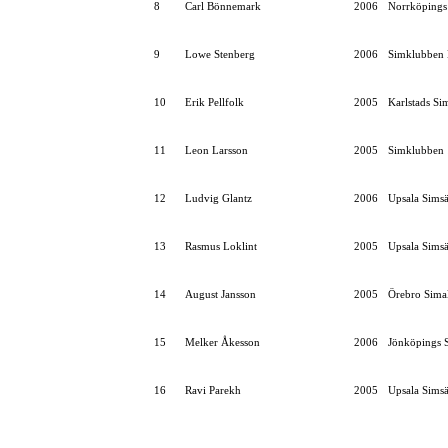
8
Carl Bönnemark
2006
Norrköpings
9
Lowe Stenberg
2006
Simklubben 
10
Erik Pellfolk
2005
Karlstads Si
11
Leon Larsson
2005
Simklubben
12
Ludvig Glantz
2006
Upsala Simsä
13
Rasmus Loklint
2005
Upsala Simsä
14
August Jansson
2005
Örebro Simal
15
Melker Åkesson
2006
Jönköpings S
16
Ravi Parekh
2005
Upsala Simsä