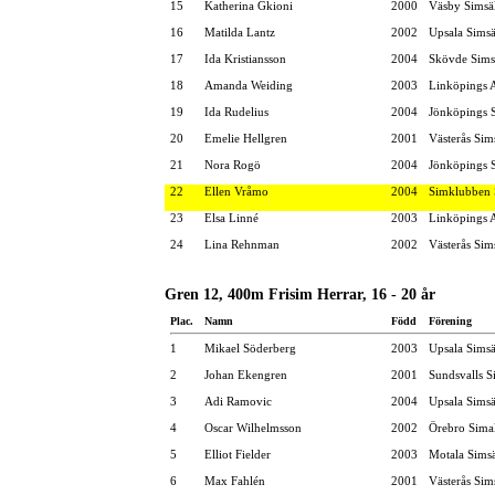
15
Katherina Gkioni
2000
Väsby Simsä
16
Matilda Lantz
2002
Upsala Simsä
17
Ida Kristiansson
2004
Skövde Sims
18
Amanda Weiding
2003
Linköpings 
19
Ida Rudelius
2004
Jönköpings S
20
Emelie Hellgren
2001
Västerås Sim
21
Nora Rogö
2004
Jönköpings S
22
Ellen Vråmo
2004
Simklubben
23
Elsa Linné
2003
Linköpings 
24
Lina Rehnman
2002
Västerås Sim
Gren 12, 400m Frisim Herrar, 16 - 20 år
Plac.
Namn
Född
Förening
1
Mikael Söderberg
2003
Upsala Simsä
2
Johan Ekengren
2001
Sundsvalls S
3
Adi Ramovic
2004
Upsala Simsä
4
Oscar Wilhelmsson
2002
Örebro Simal
5
Elliot Fielder
2003
Motala Simsä
6
Max Fahlén
2001
Västerås Sim