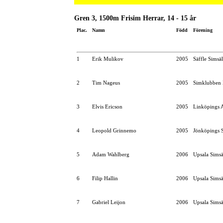
Gren 3, 1500m Frisim Herrar, 14 - 15 år
Plac.
Namn
Född
Förening
1
Erik Mulikov
2005
Säffle Simsä
2
Tim Nageus
2005
Simklubben 
3
Elvis Ericson
2005
Linköpings 
4
Leopold Grinnemo
2005
Jönköpings S
5
Adam Wahlberg
2006
Upsala Simsä
6
Filip Hallin
2006
Upsala Simsä
7
Gabriel Leijon
2006
Upsala Simsä