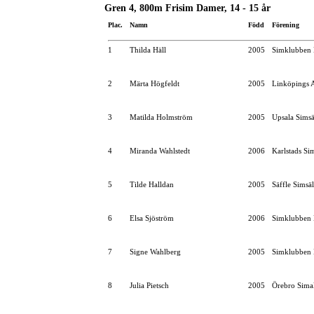
Gren 4, 800m Frisim Damer, 14 - 15 år
Plac.
Namn
Född
Förening
1
Thilda Häll
2005
Simklubben 
2
Märta Högfeldt
2005
Linköpings 
3
Matilda Holmström
2005
Upsala Simsä
4
Miranda Wahlstedt
2006
Karlstads Si
5
Tilde Halldan
2005
Säffle Simsä
6
Elsa Sjöström
2006
Simklubben 
7
Signe Wahlberg
2005
Simklubben 
8
Julia Pietsch
2005
Örebro Simal