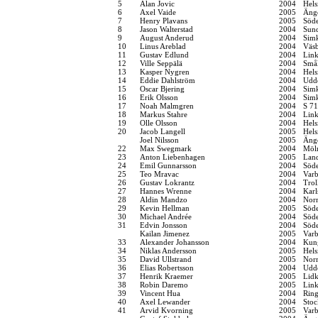
5
Alan Jovic
2004
Hels
6
Axel Vaide
2005
Änge
7
Henry Plavans
2005
Söde
8
Jason Walterstad
2004
Sund
9
August Anderud
2004
Sim
10
Linus Areblad
2004
Väsb
11
Gustav Edlund
2004
Link
12
Ville Seppälä
2004
Smål
13
Kasper Nygren
2004
Hels
14
Eddie Dahlström
2004
Udde
15
Oscar Bjering
2004
Sim
16
Erik Olsson
2004
Sim
17
Noah Malmgren
2004
S 71
18
Markus Stahre
2004
Link
19
Olle Olsson
2004
Hels
20
Jacob Langell
2005
Hels
Joel Nilsson
2005
Änge
22
Max Swegmark
2004
Möln
23
Anton Liebenhagen
2005
Land
24
Emil Gunnarsson
2004
Söde
25
Teo Mravac
2004
Varb
26
Gustav Lokrantz
2004
Trol
27
Hannes Wrenne
2004
Karl
28
Aldin Mandzo
2004
Norr
29
Kevin Hellman
2005
Söde
30
Michael Andrée
2004
Söde
31
Edvin Jonsson
2004
Söde
Kailan Jimenez
2005
Varb
33
Alexander Johansson
2004
Kung
34
Niklas Andersson
2005
Hels
35
David Ullstrand
2005
Norr
36
Elias Robertsson
2004
Udde
37
Henrik Kraemer
2005
Lidk
38
Robin Daremo
2005
Link
39
Vincent Hua
2004
Ring
40
Axel Lewander
2004
Stoc
41
Arvid Kvorning
2005
Varb