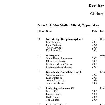
Resultat
Göteborg,
Gren 1, 4x50m Medley Mixed, Öppen klass
Plac.
Namn
Född
Före
1
Norrköpings Kappsimningsklubb
Norr
Emil Kernen
2002
Sara Wallberg
1999
Victor Lovinge
2000
Ella Lindroth
2001
2
Helsingør 1
Hel
Johan Heeno Rasmussen
2002
Oliver Bak Jensen
2002
Mathilde Menck Nielsen
2002
Mathilde Maria Thorsen
2004
3
Kungsbacka Simsällskap Lag 1
Kung
Oskar Johansson
1993
Lina Dahlgren
2005
Anton Johansson
1996
Jonna Jauhiainen
2000
4
Linköpings Allmänna SS
Link
Martin Falk
1999
Gustav Henell
1999
Hilda Linné
2000
Tea Gladher
2000
5
Simklubben Laxen
Sim