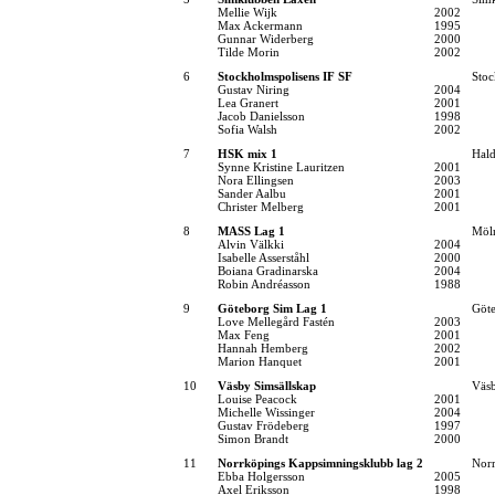
Mellie Wijk
2002
Max Ackermann
1995
Gunnar Widerberg
2000
Tilde Morin
2002
6
Stockholmspolisens IF SF
Stoc
Gustav Niring
2004
Lea Granert
2001
Jacob Danielsson
1998
Sofia Walsh
2002
7
HSK mix 1
Hal
Synne Kristine Lauritzen
2001
Nora Ellingsen
2003
Sander Aalbu
2001
Christer Melberg
2001
8
MASS Lag 1
Möln
Alvin Välkki
2004
Isabelle Asserståhl
2000
Boiana Gradinarska
2004
Robin Andréasson
1988
9
Göteborg Sim Lag 1
Göt
Love Mellegård Fastén
2003
Max Feng
2001
Hannah Hemberg
2002
Marion Hanquet
2001
10
Väsby Simsällskap
Väsb
Louise Peacock
2001
Michelle Wissinger
2004
Gustav Frödeberg
1997
Simon Brandt
2000
11
Norrköpings Kappsimningsklubb lag 2
Norr
Ebba Holgersson
2005
Axel Eriksson
1998