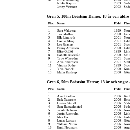
Nikita Kapron
2003
Sköv
Jenny Virtanen
2002
Söde
Gren 5, 100m Bröstsim Damer, 18 år och äldre 
Plac.
Namn
Född
Före
1
Sara Wallberg
1999
Norr
2
Tea Gladher
2000
Link
3
Ella Lindroth
2001
Norr
4
Lovisa Alsop
2001
Udde
5
Lea Granert
2001
Stoc
6
Fanny Aronsson
2000
Udde
7
Elise Gidlöf
1999
Link
8
Isabelle Asserståhl
2000
Möln
9
Tove Wikström
2001
Sund
10
Alva Emardson
2001
Sim
11
Vinona Bothe
1999
Stoc
12
Ylva Franck
2000
Kung
13
Malin Kaldrup
2000
Göt
Gren 6, 50m Bröstsim Herrar, 13 år och yngre 
Plac.
Namn
Född
Före
1
Axel Gladher
2006
Karl
2
Erik Näsström
2006
Hels
3
Gustav Storell
2006
Söde
4
Sam Hamzehnejad
2006
Söde
5
Jacob Hellman
2006
Norr
6
Justin Rineholm
2006
Link
7
Max Ha
2006
Göt
8
Lucas Larsson
2006
Göt
9
William Norén
2006
Norr
10
Emil Flodmark
2006
Änge