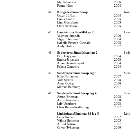
My Pettersson
2006
Fanny Hess
2004
44
Kungälvs Simsällskap
Kung
Oscar Löfdahl
2004
Linus Krohn
2005
Lina Gustafsson
2003
Clara Axelsson
2005
45
Landskrona Simsällskap 2
Land
Yasmine Strandh
2006
Viggo Thomsen
2004
Isabelle Persson-Giribaldi
2005
Andy Hadzic
2007
46
Södertörns Simsällskap lag 2
Söde
Filip Hägglund
2004
Emma Johanson
2008
Alvin Hamzehnejad
2004
Felicia Camacho
2004
47
Sundsvalls Simsällskap lag 3
Sund
Nike Norlander
2007
Vide Starrin
2008
Anna Öberg
2006
Marcus Hamberg
2007
48
Sundsvalls Simsällskap lag 4
Sund
Anton Ericsson
2008
Astrid Newsham
2008
Lily Utterberg
2008
Claes Renström-Halling
2007
Linköpings Allmänna SS lag 3
Link
Lena Årebo
2002
Wilma Holmertz
2003
Alfred Åström
1997
Oliver Tykesson
2000