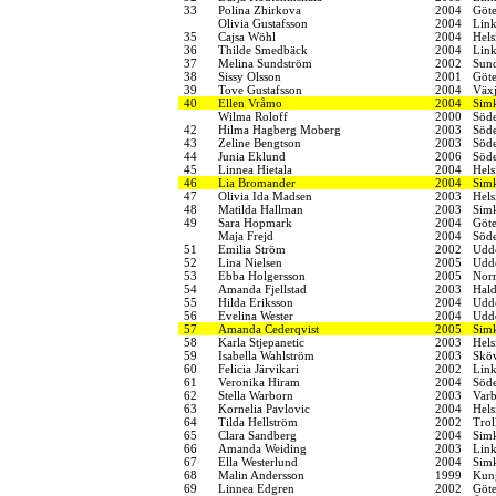
33
Polina Zhirkova
2004
Göt
Olivia Gustafsson
2004
Link
35
Cajsa Wöhl
2004
Hels
36
Thilde Smedbäck
2004
Link
37
Melina Sundström
2002
Sund
38
Sissy Olsson
2001
Göt
39
Tove Gustafsson
2004
Växj
40
Ellen Vråmo
2004
Simk
Wilma Roloff
2000
Söde
42
Hilma Hagberg Moberg
2003
Söde
43
Zeline Bengtson
2003
Söde
44
Junia Eklund
2006
Söde
45
Linnea Hietala
2004
Hel
46
Lia Bromander
2004
Simk
47
Olivia Ida Madsen
2003
Hel
48
Matilda Hallman
2003
Sim
49
Sara Hopmark
2004
Göt
Maja Frejd
2004
Söde
51
Emilia Ström
2002
Udde
52
Lina Nielsen
2005
Udde
53
Ebba Holgersson
2005
Norr
54
Amanda Fjellstad
2003
Hal
55
Hilda Eriksson
2004
Udde
56
Evelina Wester
2004
Udde
57
Amanda Cederqvist
2005
Simk
58
Karla Stjepanetic
2003
Hels
59
Isabella Wahlström
2003
Sköv
60
Felicia Järvikari
2002
Link
61
Veronika Hiram
2004
Söde
62
Stella Warborn
2003
Varb
63
Kornelia Pavlovic
2004
Hels
64
Tilda Hellström
2002
Trol
65
Clara Sandberg
2004
Sim
66
Amanda Weiding
2003
Link
67
Ella Westerlund
2004
Sim
68
Malin Andersson
1999
Kung
69
Linnea Edgren
2002
Göt