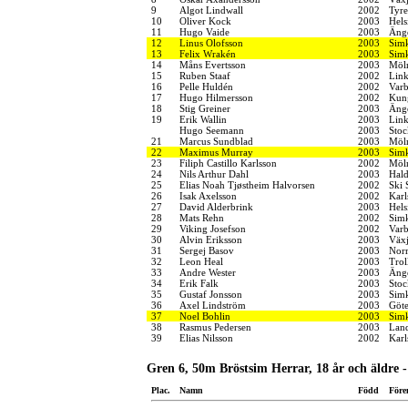
9
Algot Lindwall
2002
Tyre
10
Oliver Kock
2003
Hels
11
Hugo Vaide
2003
Änge
12
Linus Olofsson
2003
Simk
13
Felix Wrakén
2003
Simk
14
Måns Evertsson
2003
Möln
15
Ruben Staaf
2002
Link
16
Pelle Huldén
2002
Varb
17
Hugo Hilmersson
2002
Kung
18
Stig Greiner
2003
Änge
19
Erik Wallin
2003
Link
Hugo Seemann
2003
Stoc
21
Marcus Sundblad
2003
Möln
22
Maximus Murray
2003
Simk
23
Filiph Castillo Karlsson
2002
Möln
24
Nils Arthur Dahl
2003
Hal
25
Elias Noah Tjøstheim Halvorsen
2002
Ski 
26
Isak Axelsson
2002
Karl
27
David Alderbrink
2003
Hels
28
Mats Rehn
2002
Sim
29
Viking Josefson
2002
Varb
30
Alvin Eriksson
2003
Växj
31
Sergej Basov
2003
Norr
32
Leon Heal
2003
Trol
33
Andre Wester
2003
Änge
34
Erik Falk
2003
Stoc
35
Gustaf Jonsson
2003
Sim
36
Axel Lindström
2003
Göt
37
Noel Bohlin
2003
Simk
38
Rasmus Pedersen
2003
Land
39
Elias Nilsson
2002
Karl
Gren 6, 50m Bröstsim Herrar, 18 år och äldre 
Plac.
Namn
Född
Före