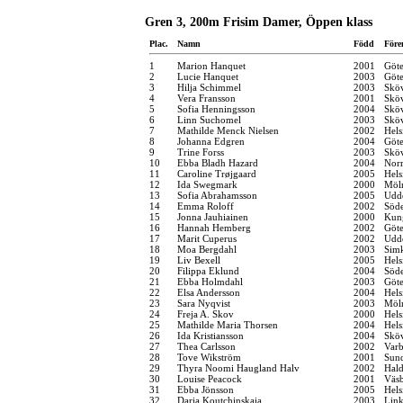
Gren 3, 200m Frisim Damer, Öppen klass
Plac.
Namn
Född
Före
1
Marion Hanquet
2001
Göt
2
Lucie Hanquet
2003
Göt
3
Hilja Schimmel
2003
Sköv
4
Vera Fransson
2001
Sköv
5
Sofia Henningsson
2004
Sköv
6
Linn Suchomel
2003
Sköv
7
Mathilde Menck Nielsen
2002
Hel
8
Johanna Edgren
2004
Göt
9
Trine Forss
2003
Sköv
10
Ebba Bladh Hazard
2004
Norr
11
Caroline Trøjgaard
2005
Hel
12
Ida Swegmark
2000
Möln
13
Sofia Abrahamsson
2005
Udde
14
Emma Roloff
2002
Söde
15
Jonna Jauhiainen
2000
Kung
16
Hannah Hemberg
2002
Göt
17
Marit Cuperus
2002
Udde
18
Moa Bergdahl
2003
Sim
19
Liv Bexell
2005
Hels
20
Filippa Eklund
2004
Söde
21
Ebba Holmdahl
2003
Göt
22
Elsa Andersson
2004
Hels
23
Sara Nyqvist
2003
Möln
24
Freja A. Skov
2000
Hel
25
Mathilde Maria Thorsen
2004
Hel
26
Ida Kristiansson
2004
Sköv
27
Thea Carlsson
2002
Varb
28
Tove Wikström
2001
Sund
29
Thyra Noomi Haugland Halv
2002
Hal
30
Louise Peacock
2001
Väsb
31
Ebba Jönsson
2005
Hels
32
Darja Koutchinskaia
2003
Link