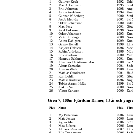
1
Gulliver Koch
1992
Udde
2
Max Ackermann
1995
Sim
3
Erik Juliusson
1998
Änge
4
Anton Arvidsson
1994
Kung
5
Gunnar Widerberg
2000
Sim
6
Jacob Meilvåg
2001
Ski 
7
Oskar Robertsson
2000
Udde
8
Max Feng
2001
Göt
9
Axel Eriksson
1998
Norr
10
Oskar Johansson
1993
Kung
11
Victor Lovinge
2000
Norr
12
Anton Dahlgren
1999
Kung
13
Gustav Henell
1999
Link
14
Esbjörn Ohlsson
1996
Stoc
15
Robin Andréasson
1988
Möln
16
Erik Josefson
2000
Varb
17
Hampus Dahlgren
2001
Kung
18
Johannes Christiansen Aas
2000
Ski 
19
Alexis Camacho
2001
Söde
20
Jonatan Wede
1988
Land
21
Mathias Gundrosen
2001
Hal
22
Karl Bohlin
2001
Göt
23
Mattias Andersson
1996
Änge
24
Tobias Aarum Halås
1999
Ski 
25
Joakim Sühl
2000
Norr
26
Viktor Carlsson
2000
Karl
Gren 7, 100m Fjärilsim Damer, 13 år och yngre
Plac.
Namn
Född
Före
1
My Pettersson
2006
Land
2
Maja Jensen
2006
Land
3
Agnes Alm
2006
S 71
4
Moa Ekberg
2006
Land
5
Althaea Süsskind
2007
Link
6
Ella Gunnarsson
2006
Söde