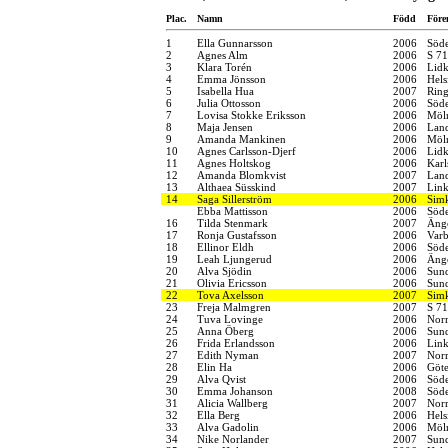
Plac.
Namn
Född
Före
1
Ella Gunnarsson
2006
Söde
2
Agnes Alm
2006
S 71
3
Klara Torén
2006
Lidk
4
Emma Jönsson
2006
Hels
5
Isabella Hua
2007
Ring
6
Julia Ottosson
2006
Söde
7
Lovisa Stokke Eriksson
2006
Möln
8
Maja Jensen
2006
Land
9
Amanda Mankinen
2006
Möln
10
Agnes Carlsson-Djerf
2006
Lidk
11
Agnes Holtskog
2006
Karl
12
Amanda Blomkvist
2007
Land
13
Althaea Süsskind
2007
Link
14
Saga Sillerström
2006
Simk
Ebba Mattisson
2006
Söde
16
Tilda Stenmark
2007
Änge
17
Ronja Gustafsson
2006
Varb
18
Ellinor Eldh
2006
Söde
19
Leah Ljungerud
2006
Änge
20
Alva Sjödin
2006
Sund
21
Olivia Ericsson
2006
Sund
22
Tova Axelsson
2007
Simk
23
Freja Malmgren
2007
S 71
24
Tuva Lovinge
2006
Norr
25
Anna Öberg
2006
Sund
26
Frida Erlandsson
2006
Link
27
Edith Nyman
2007
Norr
28
Elin Ha
2006
Göt
29
Alva Qvist
2006
Söde
30
Emma Johanson
2008
Söde
31
Alicia Wallberg
2007
Norr
32
Ella Berg
2006
Hels
33
Alva Gadolin
2006
Möln
34
Nike Norlander
2007
Sund