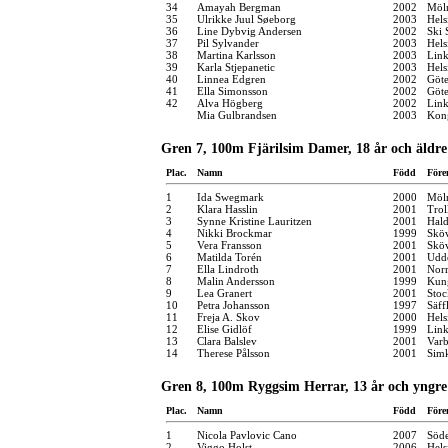
34
Amayah Bergman
2002
Möln
35
Ulrikke Juul Søeborg
2003
Hel
36
Line Dybvig Andersen
2002
Ski 
37
Pil Sylvander
2003
Hel
38
Martina Karlsson
2003
Link
39
Karla Stjepanetic
2003
Hels
40
Linnea Edgren
2002
Göt
41
Ella Simonsson
2002
Göt
42
Alva Högberg
2002
Link
Mia Gulbrandsen
2003
Kon
Gren 7, 100m Fjärilsim Damer, 18 år och äldre
Plac.
Namn
Född
Före
1
Ida Swegmark
2000
Möln
2
Klara Hasslin
2001
Trol
3
Synne Kristine Lauritzen
2001
Hal
4
Nikki Brockmar
1999
Sköv
5
Vera Fransson
2001
Sköv
6
Matilda Torén
2001
Udde
7
Ella Lindroth
2001
Norr
8
Malin Andersson
1999
Kung
9
Lea Granert
2001
Stoc
10
Petra Johansson
1997
Säff
11
Freja A. Skov
2000
Hel
12
Elise Gidlöf
1999
Link
13
Clara Balslev
2001
Varb
14
Therese Pålsson
2001
Sim
Gren 8, 100m Ryggsim Herrar, 13 år och yngre
Plac.
Namn
Född
Före
1
Nicola Pavlovic Cano
2007
Söde
2
Viggo Holst
2006
Hels