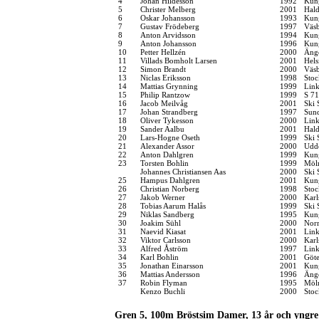
4
Johan Hildesson
1992
Kung
5
Christer Melberg
2001
Hal
6
Oskar Johansson
1993
Kung
7
Gustav Frödeberg
1997
Väsb
8
Anton Arvidsson
1994
Kung
9
Anton Johansson
1996
Kung
10
Petter Hellzén
2000
Änge
11
Villads Bomholt Larsen
2001
Hel
12
Simon Brandt
2000
Väsb
13
Niclas Eriksson
1998
Stoc
14
Mattias Grynning
1999
Link
15
Philip Rantzow
1999
S 71
16
Jacob Meilvåg
2001
Ski 
17
Johan Strandberg
1997
Sund
18
Oliver Tykesson
2000
Link
19
Sander Aalbu
2001
Hal
20
Lars-Hogne Oseth
1999
Ski 
21
Alexander Assor
2000
Udde
22
Anton Dahlgren
1999
Kung
23
Torsten Bohlin
1999
Möln
Johannes Christiansen Aas
2000
Ski 
25
Hampus Dahlgren
2001
Kung
26
Christian Norberg
1998
Stoc
27
Jakob Werner
2000
Karl
28
Tobias Aarum Halås
1999
Ski 
29
Niklas Sandberg
1995
Kung
30
Joakim Sühl
2000
Norr
31
Naevid Kiasat
2001
Link
32
Viktor Carlsson
2000
Karl
33
Alfred Åström
1997
Link
34
Karl Bohlin
2001
Göt
35
Jonathan Einarsson
2001
Kung
36
Mattias Andersson
1996
Änge
37
Robin Flyman
1995
Möln
Kenzo Buchli
2000
Stoc
Gren 5, 100m Bröstsim Damer, 13 år och yngre