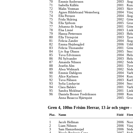
70
Emmie Andersson
2003
Änge
71
Isabella Källén
2001
Kung
72
Malin Vestman
2003
Sköv
73
Agnes Hildebrand Westerberg
2004
Växj
74
Ella Persson
2004
Änge
75
Frida Skåring
2002
Göt
76
Ella Sjöbom
2005
Grum
77
Johanna de Jonge
2001
Göt
78
Elsa Linné
2003
Link
79
Hanna Pettersson
2003
Hels
80
Ella Törnqvist
2003
Tyre
81
Felicia Zander
2004
Änge
82
Emma Hejdengård
2006
Udde
83
Felicia Thonander
2001
Göt
84
Liv Asp Olsson
2005
Stoc
85
Tuva Edvinsson
2004
Hels
86
Pil Sylvander
2003
Hel
87
Amanda Nilsson
2002
Söde
88
Josefin Alm
2001
Tyre
89
Alwa Widmark
2002
Söde
90
Emmie Dahlgren
2004
Varb
91
Alice Karlsson
2004
Kung
92
Tuva Pålsson
2003
Karl
93
Sofia Lindqvist
2004
Stoc
94
Clara Balslev
2001
Varb
95
Sandra Mokhtari
2001
Link
96
Daniela Broner Fredriksson
2000
Kung
Anna Busacca Hjärtquist
2005
Grum
Gren 4, 100m Frisim Herrar, 13 år och yngre -
Plac.
Namn
Född
Före
1
Jacob Hellman
2006
Norr
2
Liam Nilsson
2006
Växj
3
Sam Hamzehnejad
2006
Söde
4
Nicola Pavlovic Cano
2007
Söde