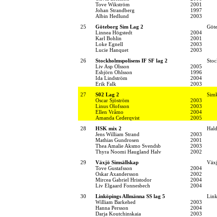
Tove Wikström
2001
Johan Strandberg
1997
Albin Hedlund
2003
25
Göteborg Sim Lag 2
Göt
Linnea Högstedt
2004
Karl Bohlin
2001
Loke Egnell
2003
Lucie Hanquet
2003
26
Stockholmspolisens IF SF lag 2
Stoc
Liv Asp Olsson
2005
Esbjörn Ohlsson
1996
Ida Lindström
2004
Erik Falk
2003
27
S02 Lag 2
Simk
Oscar Sjöström
2003
Linus Olofsson
2003
Ellen Vråmo
2004
Amanda Cederqvist
2005
28
HSK mix 2
Hal
Jens William Strand
2003
Mathias Gundrosen
2001
Thea Amalie Aksmo Svendsb
2003
Thyra Noomi Haugland Halv
2002
29
Växjö Simsällskap
Växj
Tove Gustafsson
2004
Oskar Axandersson
2002
Mircea Gabriel Hristodor
2004
Liv Elgaard Fonnesbech
2004
30
Linköpings Allmänna SS lag 5
Link
William Barkehed
2003
Hanna Persson
2004
Darja Koutchinskaia
2003