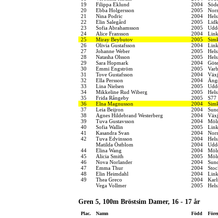
19
Filippa Eklund
2004
Söde
20
Ebba Holgersson
2005
Norr
21
Nina Podric
2004
Hels
22
Elin Salegård
2005
Lidk
23
Sofia Abrahamsson
2005
Udde
24
Alice Fransson
2004
Link
25
Miray Beybutov
2005
Simk
26
Olivia Gustafsson
2004
Link
27
Johanne Weber
2005
Hel
28
Natasha Olsson
2005
Hels
29
Sara Hopmark
2004
Göt
30
Emmi Engström
2005
Varb
31
Tove Gustafsson
2004
Växj
32
Ella Persson
2004
Änge
33
Lina Nielsen
2005
Udde
34
Mikkeline Rud Wiberg
2005
Hel
35
Frida Rångeby
2005
S77
36
Elna Magnusson
2004
Simk
37
Leia Beijron
2004
Sund
38
Agnes Hildebrand Westerberg
2004
Växj
39
Tuva Gustavsson
2004
Möln
40
Sofia Wallin
2005
Link
41
Kasandra Svan
2004
Norr
42
Tuva Edvinsson
2004
Hels
Matilda Östblom
2004
Udde
44
Elina Wang
2004
Möln
45
Alicia Smith
2005
Möln
46
Nova Norlander
2004
Sund
47
Emma Thur
2004
Stoc
48
Elin Heimdahl
2004
Link
49
Thea Greco
2004
Karl
Vega Vollmer
2005
Hels
Gren 5, 100m Bröstsim Damer, 16 - 17 år
Plac.
Namn
Född
Före