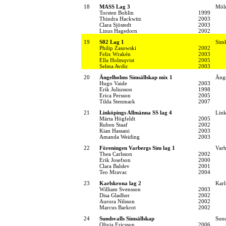
18
MASS Lag 3
Möln
Torsten Bohlin
1999
Thindra Hackwitz
2003
Clara Sjöstedt
2003
Linus Hagedorn
2002
19
S02 Lag 1
Simk
Philip Zasowski
2002
Felix Wrakén
2003
Ella Holmqvist
2005
Selma Avdic
2003
20
Ängelholms Simsällskap mix 1
Änge
Hugo Vaide
2003
Erik Juliusson
1998
Erica Persson
2005
Tilda Stenmark
2007
21
Linköpings Allmänna SS lag 4
Link
Märta Högfeldt
2005
Ruben Staaf
2002
Kian Hassani
2003
Amanda Weiding
2003
22
Föreningen Varbergs Sim lag 1
Varb
Thea Carlsson
2002
Erik Josefson
2000
Clara Balslev
2001
Teo Mravac
2004
23
Karlskrona lag 2
Karl
William Svensson
2003
Disa Gladher
2002
Aurora Nilsson
2002
Marcus Barkrot
2002
24
Sundsvalls Simsällskap
Sund
Olivia Ericsson
2006