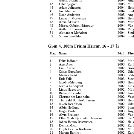
Gustaf Stokholm
2004
Änge
43
Felix Sjögren
2005
Möln
44
Adam Juliusson
2004
Hels
45
Joel Meuller
2004
Sim
46
Noah Andersen
2005
Änge
47
Lucas T. Mortensen
2004
Hel
48
Alvin Åkesson
2005
Varb
49
Mircea Gabriel Hristodor
2004
Växj
50
Anthon Huasson
2004
Ring
51
Alexander McAdam
2004
Sim
52
Simon Swedblom
2004
Sim
Gren 4, 100m Frisim Herrar, 16 - 17 år
Plac.
Namn
Född
Före
1
Felix Jedbratt
2003
Möln
2
Axel Auer
2003
Karl
3
Emil Kernen
2002
Norr
4
Oskar Gustafson
2002
Udde
5
Mattias Kvist
2003
Söde
6
Erik Falk
2003
Stoc
7
Jacob Söderberg
2003
Hels
8
Nicola Lundqvist
2002
Link
9
Linus Hagedorn
2002
Möln
10
Richard Ekholm
2002
Kung
11
Christopher Lindholm
2002
Väsb
12
Thorvald Bomholt Larsen
2003
Hel
13
Jakob Josephson
2002
Udde
14
Albin Hedlund
2003
Sund
15
Hugo Vaide
2003
Änge
16
Alvin Eriksson
2003
Växj
17
Elias Noah Tjøstheim Halvorsen
2002
Ski 
18
Johan Heeno Rasmussen
2002
Hel
19
Dennis Micin
2002
Karl
20
Filiph Castillo Karlsson
2002
Möln
21
Marcus Barkrot
2002
Karl