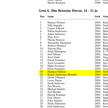
Moritz Karlsson
2008
Söde
Gren 6, 50m Bröstsim Herrar, 14 - 15 år
Plac.
Namn
Född
Före
1
Hannes Wrenne
2004
Karl
2
Ville Seppälä
2004
Smål
3
Gustav Edlund
2004
Link
4
Niklas Andersson
2005
Hels
5
Adam Juliusson
2004
Hels
6
Alan Jovic
2004
Hels
7
Nikola Petrovic
2004
Norr
8
Alexander Johansson
2004
Kung
9
Anthon Huasson
2004
Ring
10
Vincent Hua
2004
Ring
11
Noah Malmgren
2004
S 71
12
Joel Nilsson
2005
Änge
13
Axel Vaide
2005
Änge
14
David Axelsson
2004
Link
15
Axel Lewander
2004
Stoc
16
Malte Svensson
2005
Hels
17
Edvin Axelsson
2004
Grum
18
Hampus Klebom
2004
Simk
19
Roque Andersson Benedet
2004
Simk
20
David Ullstrand
2005
Norr
21
Lucas Vainio
2004
Söde
22
Noah Andersen
2005
Änge
23
Teo Mravac
2004
Varb
24
Michael Andrée
2004
Söde
25
Joel Meuller
2004
Sim
26
Henrik Kraemer
2005
Lidk
27
Erik Olsson
2004
Sim
28
Felix Sjögren
2005
Möln
29
Noah Johansson
2005
Kung
30
Erik Andersson
2005
Norr