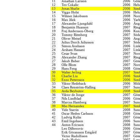
11
Jonathan Larsson
2006
Göt
12
Teo Cokalic
2006
Hels
13
Jonas Shafie
2006
Simk
14
Viggo Holst
2006
Hels
15
Wilmer Jakobsson
2008
Norr
16
Max Jilek
2006
Varb
17
Alexander Ljungdahl
2006
Änge
18
Benjamin Huasson
2007
Ring
19
Frej Andersson-Öberg
2006
Kung
20
Tommy Ritmberg
2007
Söde
21
Oliver Meisel
2006
Ang
22
Julius Dorch Juliusson
2007
Söde
23
Simon Axelsson
2006
Link
24
Arsham Hassani
2007
Link
25
Cesar Svan
2007
Norr
26
Alexander Zhang
2007
Ring
27
Jakub Bober
2007
Göt
28
Olle Blom
2007
Norr
29
Hans Feng
2008
Göt
30
Walter Jerling
2007
Simk
31
Charlie Liu
2006
Simk
32
Enzo Pettersson
2006
Simk
33
Viktor Hedeback
2006
Möln
34
Claes Renström-Halling
2007
Sund
35
Arda Beybutov
2008
Simk
36
Viktor de Jonge
2007
Göt
37
Nils Lindblad
2006
Göt
38
Marcus Hamberg
2007
Sund
39
Mio Hernandez
2007
Simk
40
Vide Starrin
2008
Sund
41
Oscar Heden Carlsson
2008
Göt
42
Ludvig Kulin
2007
Göt
43
Emil Ingelsson
2006
Sund
44
Anton Ericsson
2008
Sund
Leo Dilberovic
2006
Göt
Erik Göransson Emgård
2007
Göt
Victor Rudolfsson
2007
Göt
Andy Hadzic
2007
Land