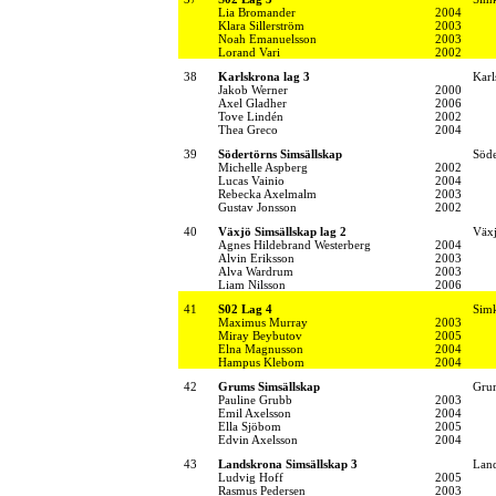
Lia Bromander
2004
Klara Sillerström
2003
Noah Emanuelsson
2003
Lorand Vari
2002
38
Karlskrona lag 3
Karl
Jakob Werner
2000
Axel Gladher
2006
Tove Lindén
2002
Thea Greco
2004
39
Södertörns Simsällskap
Söde
Michelle Aspberg
2002
Lucas Vainio
2004
Rebecka Axelmalm
2003
Gustav Jonsson
2002
40
Växjö Simsällskap lag 2
Växj
Agnes Hildebrand Westerberg
2004
Alvin Eriksson
2003
Alva Wardrum
2003
Liam Nilsson
2006
41
S02 Lag 4
Simk
Maximus Murray
2003
Miray Beybutov
2005
Elna Magnusson
2004
Hampus Klebom
2004
42
Grums Simsällskap
Grum
Pauline Grubb
2003
Emil Axelsson
2004
Ella Sjöbom
2005
Edvin Axelsson
2004
43
Landskrona Simsällskap 3
Land
Ludvig Hoff
2005
Rasmus Pedersen
2003