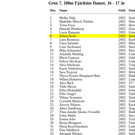
Gren 7, 100m Fjärilsim Damer, 16 - 17 år
Plac.
Namn
Född
Före
1
Mellie Wijk
2002
Sim
2
Mathilde Menck Nielsen
2002
Hel
3
Trine Forss
2003
Sköv
4
Hannah Hemberg
2002
Göt
5
Lucie Hanquet
2003
Göt
6
Selma Avdic
2003
Simk
7
Linn Rosenius
2002
Karl
8
Clara Sjöstedt
2003
Möln
9
Linn Suchomel
2003
Sköv
10
Hilja Schimmel
2003
Sköv
11
Amanda Weiding
2003
Link
12
Marit Cuperus
2002
Udde
13
Felicia Järvikari
2002
Link
14
Alva Wardrum
2003
Växj
15
Karin Widerberg
2003
Sim
16
Sara Nyqvist
2003
Möln
17
Thyra Noomi Haugland Halv
2002
Hal
18
Wilma Holmertz
2003
Link
19
Alva Back
2002
S77
20
Tilde Morin
2002
Sim
21
Ebba Holmdahl
2003
Göt
22
Ellie Geigel
2003
Varb
23
Wilma Svensson
2002
Sim
24
Cornelia Almqvist
2002
Varb
25
Aurora Nilsson
2002
Karl
26
Alma Sandberg
2002
Änge
27
Thea Amalie Aksmo Svendsb
2003
Hal
28
Sofia Walsh
2002
Stoc
29
Emma Jobe
2003
Trol
30
Ronja Berggren
2003
Varb
31
Darja Koutchinskaia
2003
Link
32
Elsa Wahlbeck
2002
Sim
33
Amanda Nilsson
2002
Söde