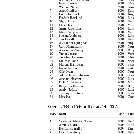
5
Gustav Storell
2006
Söde
6
William Norén
2006
Norr
7
Axel Gladher
2006
Karl
8
Emil Flodmark
2006
Änge
9
Fredrik Höglund
2006
Link
10
Viggo Holst
2006
Hels
11
Max Jilek
2006
Varb
12
Justin Rineholm
2006
Link
13
Måns Bengtsson
2006
Varb
14
Simon Axelsson
2006
Link
15
Teo Cokalic
2006
Hels
16
Alexander Ljungdahl
2006
Änge
17
Carl Bönnemark
2006
Norr
18
Alexander Zhang
2007
Ring
19
Victor Josarp
2006
Varb
20
Jonathan Larsson
2006
Göt
21
Lukas Nilsson
2006
Söde
22
Marcus Hamberg
2007
Sund
23
Lucas Larsson
2006
Göt
24
Olle Blom
2007
Norr
25
Julius Dorch Juliusson
2007
Söde
26
Arsham Hassani
2007
Link
27
Felix Andersson
2006
Möln
28
Benjamin Huasson
2007
Ring
29
Andy Hadzic
2007
Land
30
Tommy Ritmberg
2007
Söde
31
Max Ha
2006
Göt
Gren 4, 100m Frisim Herrar, 14 - 15 år
Plac.
Namn
Född
Före
1
Valdemar Menck Nielsen
2005
Hel
2
Alvin Välkki
2004
Möln
3
Hektor Kvarnlöf
2004
Kung
4
Felix Tjärnberg
2005
Hels