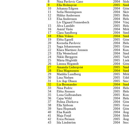
8
Nina Pavlovic Cano
2004
Söde
9
Ella Holmqvist
2005
Simk
10
Johanna Edgren
2004
Göt
11
Sofia Henningsson
2004
Sköv
12
Hildur Andersson
2005
Hels
13
Elsa Andersson
2004
Hels
Liv Elgaard Fonnesbech
2004
Växj
15
Alva Landälv
2005
Hels
16
Astrid Virén
2004
Möln
17
Clara Sandberg
2004
Sim
18
Ellen Vråmo
2004
Simk
19
Ebba Egnell
2005
Göt
20
Kornelia Pavlovic
2004
Hels
21
Saga Johannesson
2005
Göt
22
Klara Martinez Jonsson
2004
Kung
23
Ella Westerlund
2004
Sim
24
Nikki Berggren
2005
Varb
25
Märta Högfeldt
2005
Link
26
Linnea Högstedt
2004
Göt
27
Amanda Cederqvist
2005
Simk
28
Elna Magnusson
2004
Simk
29
Matilda Lundberg
2005
Möln
30
Lina Nielsen
2005
Udde
31
Liv Asp Olsson
2005
Stoc
32
Lia Bromander
2004
Simk
33
Nina Podric
2004
Hels
34
Ebba Jönsson
2005
Hels
35
Lona Gulbrandsen
2005
Kon
36
Cajsa Wöhl
2004
Hels
37
Polina Zhirkova
2004
Göt
38
Ella Sjöbom
2005
Grum
39
Sara Hopmark
2004
Göt
40
Elsa Kanth
2004
Änge
41
Maja Frejd
2004
Söde
42
Erica Persson
2005
Änge
43
Ida Lindström
2004
Stoc