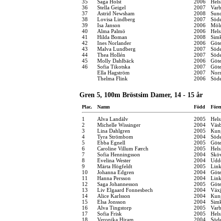
35
Saga Holst
2006
Hels
36
Stella Geigel
2007
Varb
37
Astrid Newsham
2008
Sund
38
Lovisa Lindberg
2007
Söde
39
Isa Janson
2006
Möln
40
Alma Palmö
2006
Hels
41
Hilda Boman
2008
Sim
42
Ines Norlander
2006
Göt
43
Malva Lundberg
2007
Söde
44
Thea Hollén
2007
Söde
45
Molly Dahlbäck
2006
Göt
46
Sofia Tikotska
2007
Göt
Ella Hagström
2007
Norr
Thelma Flink
2006
Söde
Gren 5, 100m Bröstsim Damer, 14 - 15 år
Plac.
Namn
Född
Före
1
Alva Landälv
2005
Hels
2
Michelle Wissinger
2004
Väsb
3
Lina Dahlgren
2005
Kung
4
Tyra Strömbom
2004
Söde
5
Ebba Egnell
2005
Göt
6
Caroline Villum Færch
2005
Hel
7
Sofia Henningsson
2004
Sköv
8
Evelina Wester
2004
Udde
9
Märta Högfeldt
2005
Link
10
Johanna Edgren
2004
Göt
11
Hanna Persson
2004
Link
12
Saga Johannesson
2005
Göt
13
Liv Elgaard Fonnesbech
2004
Växj
14
Alice Karlsson
2004
Kung
15
Elsa Jonsson
2004
Sim
16
Alva Tingstorp
2005
Varb
17
Sofia Frisk
2005
Hels
18
Veronika Hiram
2004
Söde