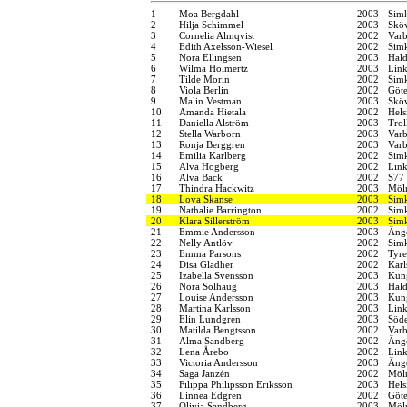
1
Moa Bergdahl
2003
Sim
2
Hilja Schimmel
2003
Sköv
3
Cornelia Almqvist
2002
Varb
4
Edith Axelsson-Wiesel
2002
Sim
5
Nora Ellingsen
2003
Hal
6
Wilma Holmertz
2003
Link
7
Tilde Morin
2002
Sim
8
Viola Berlin
2002
Göt
9
Malin Vestman
2003
Sköv
10
Amanda Hietala
2002
Hel
11
Daniella Alström
2003
Trol
12
Stella Warborn
2003
Varb
13
Ronja Berggren
2003
Varb
14
Emilia Karlberg
2002
Sim
15
Alva Högberg
2002
Link
16
Alva Back
2002
S77
17
Thindra Hackwitz
2003
Möln
18
Lova Skanse
2003
Simk
19
Nathalie Barrington
2002
Sim
20
Klara Sillerström
2003
Simk
21
Emmie Andersson
2003
Änge
22
Nelly Antlöv
2002
Sim
23
Emma Parsons
2002
Tyre
24
Disa Gladher
2002
Karl
25
Izabella Svensson
2003
Kung
26
Nora Solhaug
2003
Hal
27
Louise Andersson
2003
Kung
28
Martina Karlsson
2003
Link
29
Elin Lundgren
2003
Söde
30
Matilda Bengtsson
2002
Varb
31
Alma Sandberg
2002
Änge
32
Lena Årebo
2002
Link
33
Victoria Andersson
2003
Änge
34
Saga Janzén
2002
Möln
35
Filippa Philipsson Eriksson
2003
Hels
36
Linnea Edgren
2002
Göt
37
Olivia Sandberg
2003
Möln