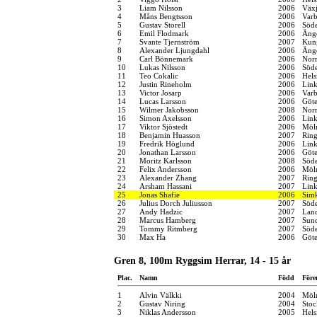
3
Liam Nilsson
2006
Växj
4
Måns Bengtsson
2006
Varb
5
Gustav Storell
2006
Söde
6
Emil Flodmark
2006
Änge
7
Svante Tjernström
2007
Kung
8
Alexander Ljungdahl
2006
Änge
9
Carl Bönnemark
2006
Norr
10
Lukas Nilsson
2006
Söde
11
Teo Cokalic
2006
Hels
12
Justin Rineholm
2006
Link
13
Victor Josarp
2006
Varb
14
Lucas Larsson
2006
Göt
15
Wilmer Jakobsson
2008
Norr
16
Simon Axelsson
2006
Link
17
Viktor Sjöstedt
2006
Möln
18
Benjamin Huasson
2007
Ring
19
Fredrik Höglund
2006
Link
20
Jonathan Larsson
2006
Göt
21
Moritz Karlsson
2008
Söde
22
Felix Andersson
2006
Möln
23
Alexander Zhang
2007
Ring
24
Arsham Hassani
2007
Link
25
Jonas Shafie
2006
Simk
26
Julius Dorch Juliusson
2007
Söde
27
Andy Hadzic
2007
Land
28
Marcus Hamberg
2007
Sund
29
Tommy Ritmberg
2007
Söde
30
Max Ha
2006
Göt
Gren 8, 100m Ryggsim Herrar, 14 - 15 år
Plac.
Namn
Född
Före
1
Alvin Välkki
2004
Möln
2
Gustav Niring
2004
Stoc
3
Niklas Andersson
2005
Hels