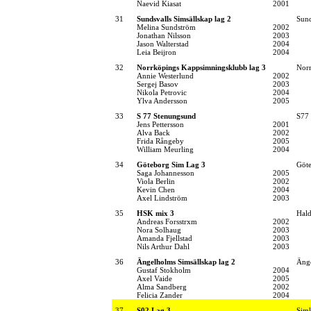
Naevid Kiasat
2001
31
Sundsvalls Simsällskap lag 2
Sund
Melina Sundström
2002
Jonathan Nilsson
2003
Jason Walterstad
2004
Leia Beijron
2004
32
Norrköpings Kappsimningsklubb lag 3
Norr
Annie Westerlund
2002
Sergej Basov
2003
Nikola Petrovic
2004
Ylva Andersson
2005
33
S 77 Stenungsund
S77
Jens Pettersson
2001
Alva Back
2002
Frida Rångeby
2005
William Meurling
2004
34
Göteborg Sim Lag 3
Göt
Saga Johannesson
2005
Viola Berlin
2002
Kevin Chen
2004
Axel Lindström
2003
35
HSK mix 3
Hal
Andreas Forsstrxm
2002
Nora Solhaug
2003
Amanda Fjellstad
2003
Nils Arthur Dahl
2003
36
Ängelholms Simsällskap lag 2
Änge
Gustaf Stokholm
2004
Axel Vaide
2005
Alma Sandberg
2002
Felicia Zander
2004
37
S02 Lag 3
Simk