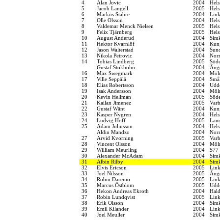
4
Alan Jovic
2004
Hels
5
Jacob Langell
2005
Hels
6
Markus Stahre
2004
Link
7
Olle Olsson
2004
Hels
8
Valdemar Menck Nielsen
2005
Hel
9
Felix Tjärnberg
2005
Hels
10
August Anderud
2004
Sim
11
Hektor Kvarnlöf
2004
Kung
12
Jason Walterstad
2004
Sund
13
Nikola Petrovic
2004
Norr
14
Tobias Lindberg
2005
Söde
Gustaf Stokholm
2004
Änge
16
Max Swegmark
2004
Möln
17
Ville Seppälä
2004
Smål
18
Elias Robertsson
2004
Udde
19
Isak Andersson
2004
Möln
20
Kevin Hellman
2005
Söde
21
Kailan Jimenez
2005
Varb
22
Gustaf Wänt
2004
Kung
23
Kasper Nygren
2004
Hels
24
Ludvig Hoff
2005
Land
25
Adam Juliusson
2004
Hels
Aldin Mandzo
2004
Norr
27
Arvid Kvorning
2005
Varb
28
Vincent Olsson
2004
Möln
29
William Meurling
2004
S77
30
Alexander McAdam
2004
Sim
31
Albin Rilby
2004
Simk
32
Elvis Ericson
2005
Link
33
Joel Nilsson
2005
Änge
34
Robin Daremo
2005
Link
35
Marcus Östblom
2005
Udde
36
Hekon Andreas Ekroth
2004
Hal
37
Robin Lundqvist
2005
Link
38
Erik Olsson
2004
Sim
39
Emil Kilander
2004
Link
40
Joel Meuller
2004
Sim