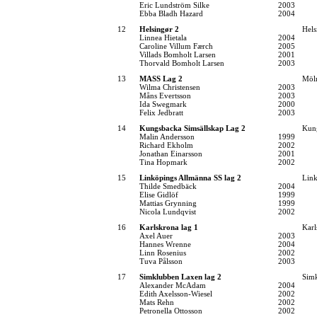
Eric Lundström Silke
2003
Ebba Bladh Hazard
2004
12
Helsingør 2
Hel
Linnea Hietala
2004
Caroline Villum Færch
2005
Villads Bomholt Larsen
2001
Thorvald Bomholt Larsen
2003
13
MASS Lag 2
Möln
Wilma Christensen
2003
Måns Evertsson
2003
Ida Swegmark
2000
Felix Jedbratt
2003
14
Kungsbacka Simsällskap Lag 2
Kung
Malin Andersson
1999
Richard Ekholm
2002
Jonathan Einarsson
2001
Tina Hopmark
2002
15
Linköpings Allmänna SS lag 2
Link
Thilde Smedbäck
2004
Elise Gidlöf
1999
Mattias Grynning
1999
Nicola Lundqvist
2002
16
Karlskrona lag 1
Karl
Axel Auer
2003
Hannes Wrenne
2004
Linn Rosenius
2002
Tuva Pålsson
2003
17
Simklubben Laxen lag 2
Sim
Alexander McAdam
2004
Edith Axelsson-Wiesel
2002
Mats Rehn
2002
Petronella Ottosson
2002