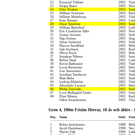
22
Emanuel Tidåsen
2002
Växj
23
Sergej Basov
2003
Norr
24
Felix Wrakén
2003
Simk
25
William Svensson
2003
Karl
26
William Malmborg
2003
Väsb
27
Kian Hassani
2003
Link
28
Oscar Sjöström
2003
Simk
29
William Barkehed
2003
Link
30
Eric Lundström Silke
2003
Norr
31
Gustav Jonsson
2002
Söde
32
Stig Greiner
2003
Änge
33
Johan Gutierrez
2002
Söde
34
Marcus Sundblad
2003
Möln
35
Isak Axelsson
2002
Karl
36
Oliver Kock
2003
Hels
37
Jonathan Nilsson
2003
Sund
38
Ruben Staaf
2002
Link
39
Kevin Rathnasiri
2003
Väsb
40
Lucas Burmester
2002
Hel
41
Ivar Simonsson
2002
Väsb
42
Jonathan Sandqvist
2003
Söde
43
Mats Rehn
2002
Sim
44
Ludvig Ahlström
2002
Väsb
45
Alexander Larsson
2003
Hels
46
Philip Zasowski
2002
Simk
47
Love Mellegård Fastén
2003
Göt
48
Elias Nilsson
2002
Karl
Oskar Axandersson
2002
Växj
Gren 4, 100m Frisim Herrar, 18 år och äldre -
Plac.
Namn
Född
Före
1
Robin Andréasson
1988
Möln
2
Jacob Danielsson
1998
Stoc
3
Martin Falk
1999
Link