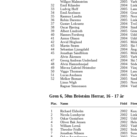
Willgot Malmström
2005
Varb
32
Emil Kilander
2004
Link
33
Ludvig Hoff
2005
Land
34
Emil Axelsson
2004
Grum
35
Rasmus Landin
2005
Norr
36
Robin Daremo
2005
Link
37
Gustav Lokrantz
2004
Trol
38
Oscar Bjering
2004
Sim
39
Albert Lindroth
2005
Göt
40
Hannes Forsberg
2004
Udde
41
Anton Olsson
2004
Udde
42
Arvid Höglund
2005
Möln
43
Martin Strøm
2005
Ski 
44
Sebastian Ljungdahl
2004
Änge
45
Jonathan Sandblom
2005
Möln
Alvin Åkesson
2005
Varb
47
Georg Andreas Underland
2004
Ski 
48
Alvin Hamzehnejad
2004
Söde
49
Mircea Gabriel Hristodor
2004
Växj
50
Viggo Thomsen
2004
Land
51
Lucas Axelsson
2005
Varb
52
Melker Boman
2005
Sim
Linus Wigh
2005
Norr
Ragnar Simonsson
2004
Väsb
Gren 6, 50m Bröstsim Herrar, 16 - 17 år
Plac.
Namn
Född
Före
1
Richard Ekholm
2002
Kung
2
Nicola Lundqvist
2002
Link
3
Oskar Gustafson
2002
Udde
4
Oliver Bak Jensen
2002
Hel
5
William Lernå
2002
Väsb
6
Theodor Fridh
2002
Söde
7
Jonathan Nilsson
2003
Sund
8
Oskar Axandersson
2002
Växj