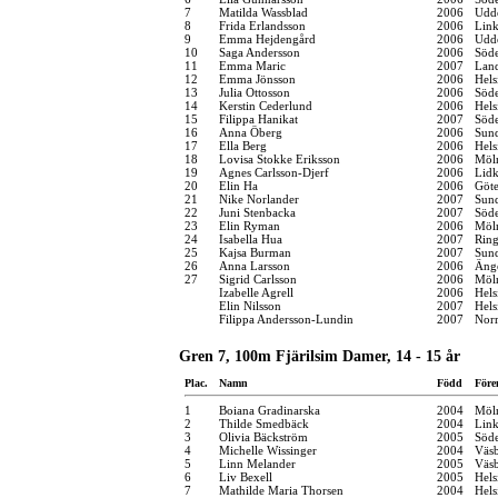
7
Matilda Wassblad
2006
Udde
8
Frida Erlandsson
2006
Link
9
Emma Hejdengård
2006
Udde
10
Saga Andersson
2006
Söde
11
Emma Maric
2007
Land
12
Emma Jönsson
2006
Hels
13
Julia Ottosson
2006
Söde
14
Kerstin Cederlund
2006
Hels
15
Filippa Hanikat
2007
Söde
16
Anna Öberg
2006
Sund
17
Ella Berg
2006
Hels
18
Lovisa Stokke Eriksson
2006
Möln
19
Agnes Carlsson-Djerf
2006
Lidk
20
Elin Ha
2006
Göt
21
Nike Norlander
2007
Sund
22
Juni Stenbacka
2007
Söde
23
Elin Ryman
2006
Möln
24
Isabella Hua
2007
Ring
25
Kajsa Burman
2007
Sund
26
Anna Larsson
2006
Änge
27
Sigrid Carlsson
2006
Möln
Izabelle Agrell
2006
Hels
Elin Nilsson
2007
Hels
Filippa Andersson-Lundin
2007
Norr
Gren 7, 100m Fjärilsim Damer, 14 - 15 år
Plac.
Namn
Född
Före
1
Boiana Gradinarska
2004
Möln
2
Thilde Smedbäck
2004
Link
3
Olivia Bäckström
2005
Söde
4
Michelle Wissinger
2004
Väsb
5
Linn Melander
2005
Väsb
6
Liv Bexell
2005
Hels
7
Mathilde Maria Thorsen
2004
Hel