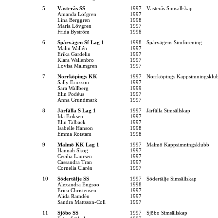
5
Västerås SS
1997
Västerås Simsällskap
Amanda Löfgren
1997
Lina Berggren
1998
Maria Lövgren
1997
Frida Byström
1998
6
Spårvägen Sf Lag 1
1998
Spårvägens Simförening
Malin Wallén
1997
Erika Gardelin
1997
Klara Wallenbro
1997
Lovisa Malmgren
1997
7
Norrköpings KK
1997
Norrköpings Kappsimningsklu
Sally Ericsson
1997
Sara Wallberg
1999
Elin Podéus
1997
Anna Grundmark
1997
8
Järfälla S Lag 1
1997
Järfälla Simsällskap
Ida Eriksen
1997
Elin Talback
1997
Isabelle Hanson
1998
Emma Rotstam
1998
9
Malmö KK Lag 1
1997
Malmö Kappsimningsklubb
Hannah Skog
1997
Cecilia Laursen
1997
Cassandra Tran
1997
Cornelia Clarén
1997
10
Södertälje SS
1997
Södertälje Simsällskap
Alexandra Engsoo
1998
Erica Christensen
1997
Alida Ramdén
1997
Sandra Mattsson-Coll
1997
11
Sjöbo SS
1997
Sjöbo Simsällskap