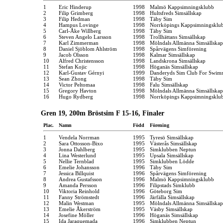
1
Eric Hinderup
1998
Malmö Kappsimningsklubb
2
Filip Grimberg
1998
Hultsfreds Simsällskap
3
Filip Hedman
1998
Täby Sim
4
Hampus Lovinge
1998
Norrköpings Kappsimningsklu
5
Carl-Åke Willberg
1998
Täby Sim
6
Steven Angelo Larsson
1998
Trollhättans Simsällskap
7
Karl Zimmerman
1998
Mölndals Allmänna Simsällskap
8
Daniel Sjöblom Ahlström
1998
Spårvägens Simförening
9
Jacob Olsson
1998
Kalmar Simsällskap
10
Alfred Christensson
1998
Landskrona Simsällskap
11
Stefan Kojic
1998
Höganäs Simsällskap
12
Karl-Gustav Gérnyi
1999
Danderyds Sim Club For Swim
13
Sean Zhong
1998
Täby Sim
14
Victor Peltomaa
1998
Falu Simsällskap
15
Gregory Havton
1998
Mölndals Allmänna Simsällskap
16
Hugo Rydberg
1998
Norrköpings Kappsimningsklu
Gren 19, 200m Bröstsim F 15-16, Finaler
Plac.
Namn
Född
Förening
1
Vendela Norrman
1995
Tyresö Simsällskap
2
Sara Ottosson-Bixo
1995
Västerås Simsällskap
3
Jonna Dahlberg
1995
Simklubben Neptun
4
Lina Westerlund
1995
Upsala Simsällskap
5
Nellie Ternblad
1995
Simklubben Lödde
6
Emelie Johansson
1996
Täby Sim
7
Jessica Billquist
1996
Spårvägens Simförening
8
Andrea Gustafsson
1996
Malmö Kappsimningsklubb
9
Amanda Persson
1996
Filipstads Simklubb
10
Viktoria Reinhold
1996
Göteborg Sim
11
Fanny Strömstedt
1996
Järfälla Simsällskap
12
Malin Westman
1995
Mölndals Allmänna Simsällskap
13
Emelie Åkerström
1995
Väsby Simsällskap
14
Josefine Möller
1996
Höganäs Simsällskap
15
Ida Jaraquemada
1996
Simklubben Neptun