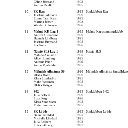
Céline Bertrand
1995
Andrea Pavlic
1995
10
SK Ran
1995
Simklubben Ran
Josefine Johnsson
1996
Emma Tran Ngan
1995
Martina Jensen
1998
Wanda Dollmayer
1996
11
Malmö KK Lag 1
1995
Malmö Kappsimningsklubb
Andrea Gustafsson
1996
Hannah Lindberg
1995
Josefine Bivesand
1995
Ida Gutlic
1996
12
Nässjö SLS Lag 1
1999
Nässjö SLS
Matilda Axelsson
1995
Alice Holmberg
1995
Antonia Prior
1999
Annie Myrlander
1995
13
Mölndals Allmänna SS
1996
Mölndals Allmänna Simsällskap
Ulrika Holm
1996
Klara Lundström
1995
Malin Westman
1995
Ulrika Krüger
1996
14
S02
1995
Simklubben S 02
Julia Bellvik
1996
Lina Berg
1996
Klara Simonsson
1995
Tilde Lundmark
1995
15
SK Lödde
1995
Simklubben Lödde
Nellie Ternblad
1995
Michelle Lövdahl
1995
Julia Rosberg
1995
Erika Sällberg
1997