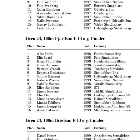
9
Filip Weidlitz
1997
Simklubben Neptun
10
Filip Svedberg
1997
Burträsk Simpolare
11
Oskar Ehrnberg
1997
Göteborg Sim
12
Alexander Triantafillou
1997
Göteborg Sim
13
Viktor Rosenqvist
1997
Simklubben Lödde
14
Kalle Svensson
1997
Föreningen Udevalla Sim
15
Gustav Strömbeck
1997
Wisby Simsällskap
-
Cruiz Llupa
1997
Helsingborgs Simsällskap
Gren 23, 100m Fjärilsim F 13 o y, Finaler
Plac.
Namn
Född
Förening
1
Alba Forés
1998
Eslövs Simsällskap
2
Elin Svärd
1998
Falu Simsällskap
3
Klara Thormalm
1998
Hvetlanda Simsällskap
4
Dinah Jönsson
1998
Ystads Simsällskap
5
Beatrice Vezzoli
1998
Turebergs Simklubb
6
Rebecka Gustafsson
1998
Simklubben Ena
7
Sophie Hansson
1998
Helsingborgs Simsällskap
8
Isabelle Wrejde
1999
Simklubben Neptun
9
Isabelle Hanson
1998
Järfälla Simsällskap
10
Ellen Sandberg
1999
S71
11
Emma Rotstam
1998
Järfälla Simsällskap
12
Elin Elm
1998
Linköpings Allmänna SS
13
Miranda Arvidsson
1998
Kalmar Simsällskap
14
Linnéa Fahlberg
1998
Simklubben Elfsborg
15
Emma Bergqvist
1998
Linköpings Allmänna SS
16
Anna Eriksson
1999
SK Strängnäs Frisimmare
Gren 24, 100m Bröstsim P 13 o y, Finaler
Plac.
Namn
Född
Förening
1
Daniel Kertes
1999
Ängelholms Simsällskap
2
Filip Grimberg
1998
Hultsfreds Simsällskap