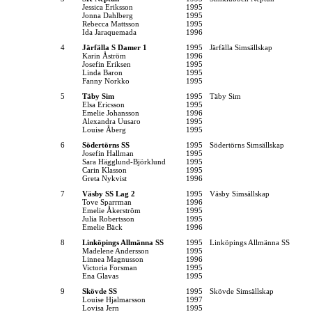
Jessica Eriksson
1995
Jonna Dahlberg
1995
Rebecca Mattsson
1995
Ida Jaraquemada
1996
4
Järfälla S Damer 1
1995
Järfälla Simsällskap
Karin Åström
1996
Josefin Eriksen
1995
Linda Baron
1995
Fanny Norkko
1995
5
Täby Sim
1995
Täby Sim
Elsa Ericsson
1995
Emelie Johansson
1996
Alexandra Uusaro
1995
Louise Åberg
1995
6
Södertörns SS
1995
Södertörns Simsällskap
Josefin Hallman
1995
Sara Hägglund-Björklund
1995
Carin Klasson
1995
Greta Nykvist
1996
7
Väsby SS Lag 2
1995
Väsby Simsällskap
Tove Sparrman
1996
Emelie Åkerström
1995
Julia Robertsson
1995
Emelie Bäck
1996
8
Linköpings Allmänna SS
1995
Linköpings Allmänna SS
Madelene Andersson
1995
Linnea Magnusson
1996
Victoria Forsman
1995
Ena Glavas
1995
9
Skövde SS
1995
Skövde Simsällskap
Louise Hjalmarsson
1997
Lovisa Jern
1995