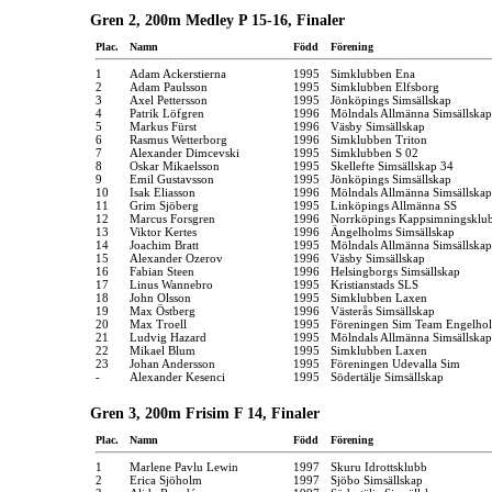
Gren 2, 200m Medley P 15-16, Finaler
Plac.
Namn
Född
Förening
1
Adam Ackerstierna
1995
Simklubben Ena
2
Adam Paulsson
1995
Simklubben Elfsborg
3
Axel Pettersson
1995
Jönköpings Simsällskap
4
Patrik Löfgren
1996
Mölndals Allmänna Simsällskap
5
Markus Fürst
1996
Väsby Simsällskap
6
Rasmus Wetterborg
1996
Simklubben Triton
7
Alexander Dimcevski
1995
Simklubben S 02
8
Oskar Mikaelsson
1995
Skellefte Simsällskap 34
9
Emil Gustavsson
1995
Jönköpings Simsällskap
10
Isak Eliasson
1996
Mölndals Allmänna Simsällskap
11
Grim Sjöberg
1995
Linköpings Allmänna SS
12
Marcus Forsgren
1996
Norrköpings Kappsimningsklu
13
Viktor Kertes
1996
Ängelholms Simsällskap
14
Joachim Bratt
1995
Mölndals Allmänna Simsällskap
15
Alexander Ozerov
1996
Väsby Simsällskap
16
Fabian Steen
1996
Helsingborgs Simsällskap
17
Linus Wannebro
1995
Kristianstads SLS
18
John Olsson
1995
Simklubben Laxen
19
Max Östberg
1996
Västerås Simsällskap
20
Max Troell
1995
Föreningen Sim Team Engelho
21
Ludvig Hazard
1995
Mölndals Allmänna Simsällskap
22
Mikael Blum
1995
Simklubben Laxen
23
Johan Andersson
1995
Föreningen Udevalla Sim
-
Alexander Kesenci
1995
Södertälje Simsällskap
Gren 3, 200m Frisim F 14, Finaler
Plac.
Namn
Född
Förening
1
Marlene Pavlu Lewin
1997
Skuru Idrottsklubb
2
Erica Sjöholm
1997
Sjöbo Simsällskap