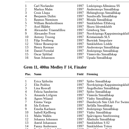
1
Carl Norlander
1997
Linköpings Allmänna SS
2
Markus Malm
1997
Anderstorps Simsällskap
3
Cruiz Llupa
1997
Helsingborgs Simsällskap
4
Benjamin Dzihic
1997
Sundsvalls Simsällskap
5
Rasmus Nieminen
1997
Motala Simsällskap
5
William Reinholdsson
1997
Simklubben Elfsborg
7
Axel Bååthe
1997
Skuru Idrottsklubb
8
Alexander Triantafillou
1997
Göteborg Sim
9
Alexander Frost
1997
Norrköpings Kappsimningsklu
10
Antony Truong
1997
Kristianstads SLS
11
Filip Svedberg
1997
Burträsk Simpolare
12
Viktor Rosenqvist
1997
Simklubben Lödde
13
Henry Kerman
1997
Anderstorps Simsällskap
14
Daniel Forndal
1997
Jönköpings Simsällskap
15
Oscar Sjöblad
1997
Västerviks Simsällskap
16
Sean Johansson
1997
Upsala Simsällskap
Gren 11, 400m Medley F 14, Finaler
Plac.
Namn
Född
Förening
1
Erica Sjöholm
1997
Sjöbo Simsällskap
2
Elin Podéus
1997
Norrköpings Kappsimningsklu
3
Lina Rosvall
1997
Ängelholms Simsällskap
4
Felicia Sandström
1997
Sjöbo Simsällskap
5
Amanda Löfgren
1997
Västerås Simsällskap
6
Agnes Wiiand
1997
Väsby Simsällskap
7
Emma Varga
1997
Danderyds Sim Club For Swim
8
Ida Eriksen
1997
Järfälla Simsällskap
9
Emelia Karlsson
1997
Jönköpings Simsällskap
10
Isabell Kjellberg
1997
Väsby Simsällskap
11
Malin Wallén
1997
Spårvägens Simförening
12
Johanna Johnsson
1997
Älmhults Simsällskap
13
Astrid Johansson
1997
Simklubben S 02
14
Fanny Andersson
1997
Simklubben Triton