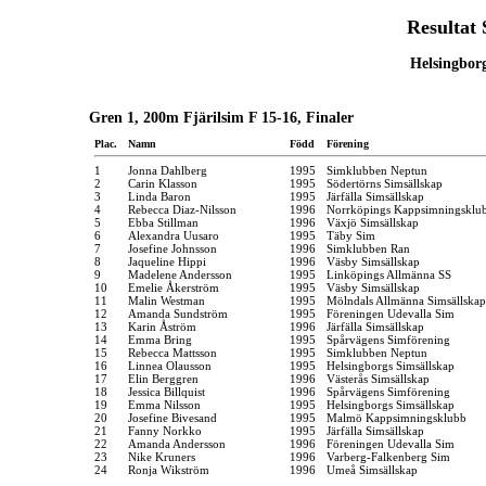
Resultat
Helsingbor
Gren 1, 200m Fjärilsim F 15-16, Finaler
Plac.
Namn
Född
Förening
1
Jonna Dahlberg
1995
Simklubben Neptun
2
Carin Klasson
1995
Södertörns Simsällskap
3
Linda Baron
1995
Järfälla Simsällskap
4
Rebecca Diaz-Nilsson
1996
Norrköpings Kappsimningsklu
5
Ebba Stillman
1996
Växjö Simsällskap
6
Alexandra Uusaro
1995
Täby Sim
7
Josefine Johnsson
1996
Simklubben Ran
8
Jaqueline Hippi
1996
Väsby Simsällskap
9
Madelene Andersson
1995
Linköpings Allmänna SS
10
Emelie Åkerström
1995
Väsby Simsällskap
11
Malin Westman
1995
Mölndals Allmänna Simsällskap
12
Amanda Sundström
1995
Föreningen Udevalla Sim
13
Karin Åström
1996
Järfälla Simsällskap
14
Emma Bring
1995
Spårvägens Simförening
15
Rebecca Mattsson
1995
Simklubben Neptun
16
Linnea Olausson
1995
Helsingborgs Simsällskap
17
Elin Berggren
1996
Västerås Simsällskap
18
Jessica Billquist
1996
Spårvägens Simförening
19
Emma Nilsson
1995
Helsingborgs Simsällskap
20
Josefine Bivesand
1995
Malmö Kappsimningsklubb
21
Fanny Norkko
1995
Järfälla Simsällskap
22
Amanda Andersson
1996
Föreningen Udevalla Sim
23
Nike Kruners
1996
Varberg-Falkenberg Sim
24
Ronja Wikström
1996
Umeå Simsällskap