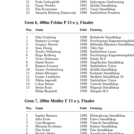
21
Frida Cedergårdh
1995
Spårvägens Simförening
22
Fanny Norkko
1995
Järfälla Simsällskap
23
Elin Kvarnemar
1995
Växjö Simsällskap
24
Amanda Hörberg-Zdanowski
1996
Simklubben Poseidon
Gren 6, 400m Frisim P 13 o y, Finaler
Plac.
Namn
Född
Förening
1
Filip Grimberg
1998
Hultsfreds Simsällskap
2
Hampus Lovinge
1998
Norrköpings Kappsimningsklu
3
Gregory Havton
1998
Mölndals Allmänna Simsällskap
4
Sean Zhong
1998
Täby Sim
5
Teodor Widerberg
1998
Simklubben Laxen
6
Hugo Rydberg
1998
Norrköpings Kappsimningsklu
7
Victor Johansson
1998
Nässjö SLS
8
Daniel Kertes
1999
Ängelholms Simsällskap
9
Rasmus Ericsson
1998
Simklubben Triton
10
Gustav Swedenborg
1998
Järfälla Simsällskap
11
Adam Albringer
1999
Karlstads Simsällskap
12
Gustav Lindström
1998
Skellefte Simsällskap 34
13
Niklas Jagerstål
1999
Simklubben Triton
14
Lukas Steiner
1998
Västerås Simsällskap
15
Stefan Kojic
1998
Höganäs Simsällskap
-
Philip Bergstedt
1998
Alingsås SLS
Gren 7, 200m Medley F 13 o y, Finaler
Plac.
Namn
Född
Förening
1
Sophie Hansson
1998
Helsingborgs Simsällskap
2
Alba Forés
1998
Eslövs Simsällskap
3
Lina Berggren
1998
Västerås Simsällskap
4
Miranda Arvidsson
1998
Kalmar Simsällskap
5
Elin Svärd
1998
Falu Simsällskap
6
Matilda Weiler
1998
Ängelholms Simsällskap