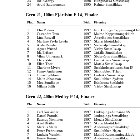
23
Joel Georgy
1996
Kungsbacka Simsällskap
24
Arvid Salomonsson
1995
Kalmar Simsällskap
Gren 21, 100m Fjärilsim F 14, Finaler
Plac.
Namn
Född
Förening
1
Elin Podéus
1997
Norrköpings Kappsimningsklu
2
Cassandra Tran
1997
Malmö Kappsimningsklubb
3
Lina Rosvall
1997
Ängelholms Simsällskap
4
Marlene Pavlu Lewin
1997
Skuru Idrottsklubb
5
Alida Ramdén
1997
Södertälje Simsällskap
6
Agnes Wiiand
1997
Väsby Simsällskap
7
Ida Eriksen
1997
Järfälla Simsällskap
8
Vilma Unnermark
1997
Södertörns Simsällskap
9
Clara Vater
1997
Landskrona Simsällskap
10
Ellen Thor
1997
Motala Simsällskap
11
Charlotte Myers
1997
Stockholmspolisens Sim IF
12
Fanny Andersson
1997
Simklubben Triton
13
Olivia Sjöblom
1997
Ludvika Simsällskap
14
Malin Johansson
1997
Simklubben Sydsim
15
Moa Sundholm
1997
Eskilstuna Simklubb
16
Milana Salih
1997
Väsby Simsällskap
Gren 22, 400m Medley P 14, Finaler
Plac.
Namn
Född
Förening
1
Carl Norlander
1997
Linköpings Allmänna SS
2
Daniel Forndal
1997
Jönköpings Simsällskap
3
Rasmus Nieminen
1997
Motala Simsällskap
4
Axel Bååthe
1997
Skuru Idrottsklubb
5
Markus Malm
1997
Anderstorps Simsällskap
6
Petter Fredriksson
1997
Simklubben Hajen
7
Ludwig Wemlén
1997
Malmö Kappsimningsklubb
8
Henry Kerman
1997
Anderstorps Simsällskap