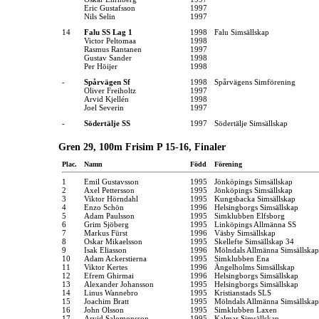
Eric Gustafsson
1997
Nils Selin
1997
14
Falu SS Lag 1
1998
Falu Simsällskap
Victor Peltomaa
1998
Rasmus Rantanen
1997
Gustav Sander
1998
Per Höijer
1998
-
Spårvägen Sf
1998
Spårvägens Simförening
Oliver Freiholtz
1997
Arvid Kjellén
1998
Joel Severin
1997
-
Södertälje SS
1997
Södertälje Simsällskap
Gren 29, 100m Frisim P 15-16, Finaler
Plac.
Namn
Född
Förening
1
Emil Gustavsson
1995
Jönköpings Simsällskap
2
Axel Pettersson
1995
Jönköpings Simsällskap
3
Viktor Hörndahl
1995
Kungsbacka Simsällskap
4
Enzo Schön
1996
Helsingborgs Simsällskap
5
Adam Paulsson
1995
Simklubben Elfsborg
6
Grim Sjöberg
1995
Linköpings Allmänna SS
7
Markus Fürst
1996
Väsby Simsällskap
8
Oskar Mikaelsson
1995
Skellefte Simsällskap 34
9
Isak Eliasson
1996
Mölndals Allmänna Simsällskap
10
Adam Ackerstierna
1995
Simklubben Ena
11
Viktor Kertes
1996
Ängelholms Simsällskap
12
Efrem Ghirmai
1996
Helsingborgs Simsällskap
13
Alexander Johansson
1995
Helsingborgs Simsällskap
14
Linus Wannebro
1995
Kristianstads SLS
15
Joachim Bratt
1995
Mölndals Allmänna Simsällskap
16
John Olsson
1995
Simklubben Laxen
17
Arvid Salomonsson
1995
Kalmar Simsällskap