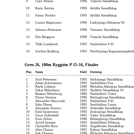
9
Clara Wiman
1996
Västerås Simsällskap
10
Karin Åström
1996
Järfälla Simsällskap
11
Fanny Norkko
1995
Järfälla Simsällskap
12
Linnea Magnusson
1996
Linköpings Allmänna SS
13
Johanna Pettersson
1996
Värnamo Simsällskap
14
Elin Berggren
1996
Västerås Simsällskap
15
Tilde Lundmark
1995
Simklubben S 02
16
Josefine Rydberg
1995
Norrköpings Kappsimningsklu
Gren 26, 100m Ryggsim P 15-16, Finaler
Plac.
Namn
Född
Förening
1
Axel Pettersson
1995
Jönköpings Simsällskap
2
Adam Ackerstierna
1995
Simklubben Ena
3
Patrik Löfgren
1996
Mölndals Allmänna Simsällskap
4
Oskar Mikaelsson
1995
Skellefte Simsällskap 34
5
Rasmus Wetterborg
1996
Simklubben Triton
6
Efrem Ghirmai
1996
Helsingborgs Simsällskap
7
Alexander Dimcevski
1995
Simklubben S 02
8
John Olsson
1995
Simklubben Laxen
9
Alexander Kesenci
1995
Södertälje Simsällskap
10
Emil Gustavsson
1995
Jönköpings Simsällskap
11
Oscar Zedendahl
1995
Väsby Simsällskap
12
Enzo Schön
1996
Helsingborgs Simsällskap
13
Arwid Anesten
1995
Simklubben Elfsborg
14
Christoffer Roos
1995
Ängelholms Simsällskap
15
John Classon
1995
Kalmar Simsällskap
16
Isak Eliasson
1996
Mölndals Allmänna Simsällskap