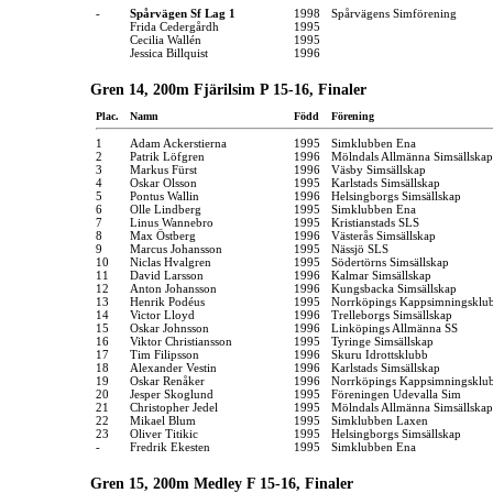
-
Spårvägen Sf Lag 1
1998
Spårvägens Simförening
Frida Cedergårdh
1995
Cecilia Wallén
1995
Jessica Billquist
1996
Gren 14, 200m Fjärilsim P 15-16, Finaler
Plac.
Namn
Född
Förening
1
Adam Ackerstierna
1995
Simklubben Ena
2
Patrik Löfgren
1996
Mölndals Allmänna Simsällskap
3
Markus Fürst
1996
Väsby Simsällskap
4
Oskar Olsson
1995
Karlstads Simsällskap
5
Pontus Wallin
1996
Helsingborgs Simsällskap
6
Olle Lindberg
1995
Simklubben Ena
7
Linus Wannebro
1995
Kristianstads SLS
8
Max Östberg
1996
Västerås Simsällskap
9
Marcus Johansson
1995
Nässjö SLS
10
Niclas Hvalgren
1995
Södertörns Simsällskap
11
David Larsson
1996
Kalmar Simsällskap
12
Anton Johansson
1996
Kungsbacka Simsällskap
13
Henrik Podéus
1995
Norrköpings Kappsimningsklu
14
Victor Lloyd
1996
Trelleborgs Simsällskap
15
Oskar Johnsson
1996
Linköpings Allmänna SS
16
Viktor Christiansson
1995
Tyringe Simsällskap
17
Tim Filipsson
1996
Skuru Idrottsklubb
18
Alexander Vestin
1996
Karlstads Simsällskap
19
Oskar Renåker
1996
Norrköpings Kappsimningsklu
20
Jesper Skoglund
1995
Föreningen Udevalla Sim
21
Christopher Jedel
1995
Mölndals Allmänna Simsällskap
22
Mikael Blum
1995
Simklubben Laxen
23
Oliver Titikic
1995
Helsingborgs Simsällskap
-
Fredrik Ekesten
1995
Simklubben Ena
Gren 15, 200m Medley F 15-16, Finaler