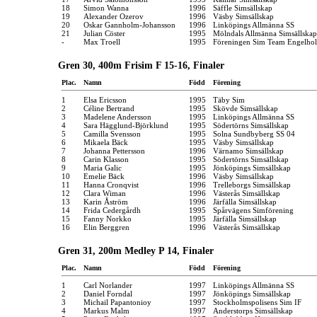
18
Simon Wanna
1996
Säffle Simsällskap
19
Alexander Ozerov
1996
Väsby Simsällskap
20
Oskar Gannholm-Johansson
1996
Linköpings Allmänna SS
21
Julian Cöster
1995
Mölndals Allmänna Simsällskap
-
Max Troell
1995
Föreningen Sim Team Engelho
Gren 30, 400m Frisim F 15-16, Finaler
Plac.
Namn
Född
Förening
1
Elsa Ericsson
1995
Täby Sim
2
Céline Bertrand
1995
Skövde Simsällskap
3
Madelene Andersson
1995
Linköpings Allmänna SS
4
Sara Hägglund-Björklund
1995
Södertörns Simsällskap
5
Camilla Svensson
1995
Solna Sundbyberg SS 04
6
Mikaela Bäck
1995
Väsby Simsällskap
7
Johanna Pettersson
1996
Värnamo Simsällskap
8
Carin Klasson
1995
Södertörns Simsällskap
9
Maria Galic
1995
Jönköpings Simsällskap
10
Emelie Bäck
1996
Väsby Simsällskap
11
Hanna Cronqvist
1996
Trelleborgs Simsällskap
12
Clara Wiman
1996
Västerås Simsällskap
13
Karin Åström
1996
Järfälla Simsällskap
14
Frida Cedergårdh
1995
Spårvägens Simförening
15
Fanny Norkko
1995
Järfälla Simsällskap
16
Elin Berggren
1996
Västerås Simsällskap
Gren 31, 200m Medley P 14, Finaler
Plac.
Namn
Född
Förening
1
Carl Norlander
1997
Linköpings Allmänna SS
2
Daniel Forndal
1997
Jönköpings Simsällskap
3
Michail Papantonioy
1997
Stockholmspolisens Sim IF
4
Markus Malm
1997
Anderstorps Simsällskap