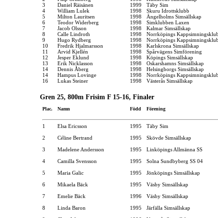
3
Daniel Räisänen
1999
Täby Sim
4
William Lulek
1998
Skuru Idrottsklubb
5
Milton Lauritsen
1998
Ängelholms Simsällskap
6
Teodor Widerberg
1998
Simklubben Laxen
7
Jacob Olsson
1998
Kalmar Simsällskap
8
Calle Lindroth
1998
Norrköpings Kappsimningsklu
9
Hugo Rydberg
1998
Norrköpings Kappsimningsklu
10
Fredrik Hjalmarsson
1998
Karlskrona Simsällskap
11
Arvid Kjellén
1998
Spårvägens Simförening
12
Jesper Eklund
1998
Köpings Simsällskap
13
Erik Nicklasson
1998
Oskarshamns Simsällskap
14
Dennis Åberg
1998
Helsingborgs Simsällskap
14
Hampus Lovinge
1998
Norrköpings Kappsimningsklu
16
Lukas Steiner
1998
Västerås Simsällskap
Gren 25, 800m Frisim F 15-16, Finaler
Plac.
Namn
Född
Förening
1
Elsa Ericsson
1995
Täby Sim
2
Céline Bertrand
1995
Skövde Simsällskap
3
Madelene Andersson
1995
Linköpings Allmänna SS
4
Camilla Svensson
1995
Solna Sundbyberg SS 04
5
Maria Galic
1995
Jönköpings Simsällskap
6
Mikaela Bäck
1995
Väsby Simsällskap
7
Emelie Bäck
1996
Väsby Simsällskap
8
Linda Baron
1995
Järfälla Simsällskap