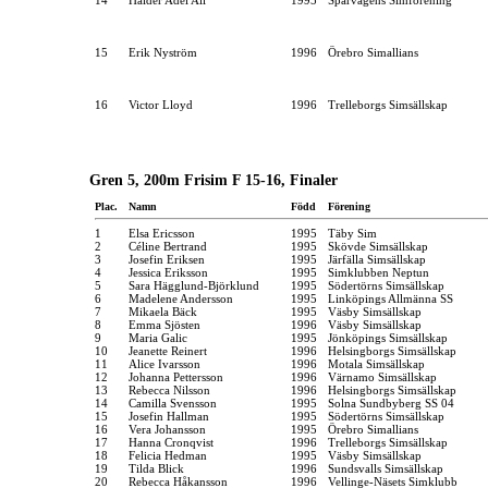
15
Erik Nyström
1996
Örebro Simallians
16
Victor Lloyd
1996
Trelleborgs Simsällskap
Gren 5, 200m Frisim F 15-16, Finaler
Plac.
Namn
Född
Förening
1
Elsa Ericsson
1995
Täby Sim
2
Céline Bertrand
1995
Skövde Simsällskap
3
Josefin Eriksen
1995
Järfälla Simsällskap
4
Jessica Eriksson
1995
Simklubben Neptun
5
Sara Hägglund-Björklund
1995
Södertörns Simsällskap
6
Madelene Andersson
1995
Linköpings Allmänna SS
7
Mikaela Bäck
1995
Väsby Simsällskap
8
Emma Sjösten
1996
Väsby Simsällskap
9
Maria Galic
1995
Jönköpings Simsällskap
10
Jeanette Reinert
1996
Helsingborgs Simsällskap
11
Alice Ivarsson
1996
Motala Simsällskap
12
Johanna Pettersson
1996
Värnamo Simsällskap
13
Rebecca Nilsson
1996
Helsingborgs Simsällskap
14
Camilla Svensson
1995
Solna Sundbyberg SS 04
15
Josefin Hallman
1995
Södertörns Simsällskap
16
Vera Johansson
1995
Örebro Simallians
17
Hanna Cronqvist
1996
Trelleborgs Simsällskap
18
Felicia Hedman
1995
Väsby Simsällskap
19
Tilda Blick
1996
Sundsvalls Simsällskap
20
Rebecca Håkansson
1996
Vellinge-Näsets Simklubb