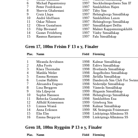
6
Michail Papantonioy
1997
Stockholmspolisens Sim IF
7
Petter Fredriksson
1997
Simklubben Hajen
8
Shervin Ghahestani
1997
Täby Sim
9
Cruiz Llupa
1997
Helsingborgs Simsällskap
10
André Idoffsson
1997
Simklubben Laxen
11
Oskar Nilsson
1997
Helsingborgs Simsällskap
12
Oliver Gustafsson
1997
Simsällskapet Delfin
13
Filip Bivesand
1997
Malmö Kappsimningsklubb
14
Gustav Frödeberg
1997
Väsby Simsällskap
15
Rasmus Rantanen
1997
Falu Simsällskap
Gren 17, 100m Frisim F 13 o y, Finaler
Plac.
Namn
Född
Förening
1
Miranda Arvidsson
1998
Kalmar Simsällskap
2
Alba Forés
1998
Eslövs Simsällskap
3
Klara Thormalm
1998
Hvetlanda Simsällskap
4
Matilda Weiler
1998
Ängelholms Simsällskap
5
Emma Rotstam
1998
Järfälla Simsällskap
6
Louise Halldén
1998
Danderyds Sim Club For Swim
7
Alexandra Engsoo
1998
Södertälje Simsällskap
8
Lina Berggren
1998
Västerås Simsällskap
9
Ida Liljeqvist
1999
Höganäs Simsällskap
10
Sophie Hansson
1998
Helsingborgs Simsällskap
11
Rebecka Gustafsson
1998
Simklubben Ena
12
Alfhild Kristensson
1999
Göteborg Sim
13
Linnea Wranå
1998
Kalmar Simsällskap
14
Anna Eriksson
1999
SK Strängnäs Frisimmare
15
Elin Elm
1998
Linköpings Allmänna SS
16
Emma Bergqvist
1998
Linköpings Allmänna SS
Gren 18, 100m Ryggsim P 13 o y, Finaler
Plac.
Namn
Född
Förening