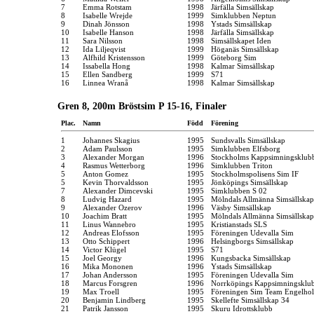
7
Emma Rotstam
1998
Järfälla Simsällskap
8
Isabelle Wrejde
1999
Simklubben Neptun
9
Dinah Jönsson
1998
Ystads Simsällskap
10
Isabelle Hanson
1998
Järfälla Simsällskap
11
Sara Nilsson
1998
Simsällskapet Iden
12
Ida Liljeqvist
1999
Höganäs Simsällskap
13
Alfhild Kristensson
1999
Göteborg Sim
14
Issabella Hong
1998
Kalmar Simsällskap
15
Ellen Sandberg
1999
S71
16
Linnea Wranå
1998
Kalmar Simsällskap
Gren 8, 200m Bröstsim P 15-16, Finaler
Plac.
Namn
Född
Förening
1
Johannes Skagius
1995
Sundsvalls Simsällskap
2
Adam Paulsson
1995
Simklubben Elfsborg
3
Alexander Morgan
1996
Stockholms Kappsimningsklub
4
Rasmus Wetterborg
1996
Simklubben Triton
5
Anton Gomez
1995
Stockholmspolisens Sim IF
5
Kevin Thorvaldsson
1995
Jönköpings Simsällskap
7
Alexander Dimcevski
1995
Simklubben S 02
8
Ludvig Hazard
1995
Mölndals Allmänna Simsällskap
9
Alexander Ozerov
1996
Väsby Simsällskap
10
Joachim Bratt
1995
Mölndals Allmänna Simsällskap
11
Linus Wannebro
1995
Kristianstads SLS
12
Andreas Elofsson
1995
Föreningen Udevalla Sim
13
Otto Schippert
1996
Helsingborgs Simsällskap
14
Victor Klügel
1995
S71
15
Joel Georgy
1996
Kungsbacka Simsällskap
16
Mika Mononen
1996
Ystads Simsällskap
17
Johan Andersson
1995
Föreningen Udevalla Sim
18
Marcus Forsgren
1996
Norrköpings Kappsimningsklu
19
Max Troell
1995
Föreningen Sim Team Engelho
20
Benjamin Lindberg
1995
Skellefte Simsällskap 34
21
Patrik Jansson
1995
Skuru Idrottsklubb