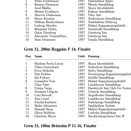
5
Petter Fredriksson
1997
Simklubben Hajen
6
Rasmus Nieminen
1997
Motala Simsällskap
7
Axel Bååthe
1997
Skuru Idrottsklubb
8
Mattias Evaldsson
1997
Kalmar Simsällskap
9
Shervin Ghahestani
1997
Täby Sim
10
Henry Kerman
1997
Anderstorps Simsällskap
11
William Reinholdsson
1997
Simklubben Elfsborg
12
Ludwig Wemlén
1997
Malmö Kappsimningsklubb
13
Benjamin Dzihic
1997
Sundsvalls Simsällskap
14
Oskar Ehrnberg
1997
Göteborg Sim
15
Alexander Triantafillou
1997
Göteborg Sim
16
Sean Johansson
1997
Upsala Simsällskap
Gren 32, 200m Ryggsim F 14, Finaler
Plac.
Namn
Född
Förening
1
Marlene Pavlu Lewin
1997
Skuru Idrottsklubb
2
Vilma Unnermark
1997
Södertörns Simsällskap
3
Erica Sjöholm
1997
Sjöbo Simsällskap
4
Elin Podéus
1997
Norrköpings Kappsimningsklu
5
Ida Eriksen
1997
Järfälla Simsällskap
6
Cassandra Tran
1997
Malmö Kappsimningsklubb
7
Clara Vater
1997
Landskrona Simsällskap
8
Emma Varga
1997
Danderyds Sim Club For Swim
9
Amanda Löfgren
1997
Västerås Simsällskap
10
Lina Rosvall
1997
Ängelholms Simsällskap
11
Sara Linné
1997
Landskrona Simsällskap
12
Emelia Karlsson
1997
Jönköpings Simsällskap
13
Malin Johansson
1997
Simklubben Sydsim
14
Hannah Skog
1997
Malmö Kappsimningsklubb
15
Olivia Sjöblom
1997
Ludvika Simsällskap
16
Charlotte Myers
1997
Stockholmspolisens Sim IF
Gren 33, 100m Bröstsim P 15-16, Finaler