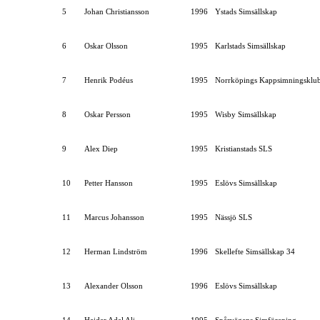
5
Johan Christiansson
1996
Ystads Simsällskap
6
Oskar Olsson
1995
Karlstads Simsällskap
7
Henrik Podéus
1995
Norrköpings Kappsimningsklu
8
Oskar Persson
1995
Wisby Simsällskap
9
Alex Diep
1995
Kristianstads SLS
10
Petter Hansson
1995
Eslövs Simsällskap
11
Marcus Johansson
1995
Nässjö SLS
12
Herman Lindström
1996
Skellefte Simsällskap 34
13
Alexander Olsson
1996
Eslövs Simsällskap
14
Haider Adel Ali
1995
Spårvägens Simförening