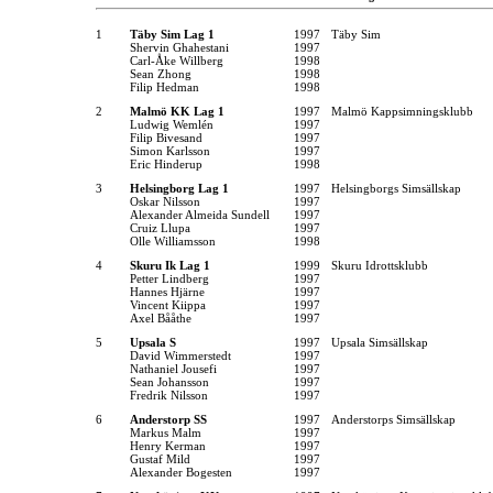
1
Täby Sim Lag 1
1997
Täby Sim
Shervin Ghahestani
1997
Carl-Åke Willberg
1998
Sean Zhong
1998
Filip Hedman
1998
2
Malmö KK Lag 1
1997
Malmö Kappsimningsklubb
Ludwig Wemlén
1997
Filip Bivesand
1997
Simon Karlsson
1997
Eric Hinderup
1998
3
Helsingborg Lag 1
1997
Helsingborgs Simsällskap
Oskar Nilsson
1997
Alexander Almeida Sundell
1997
Cruiz Llupa
1997
Olle Williamsson
1998
4
Skuru Ik Lag 1
1999
Skuru Idrottsklubb
Petter Lindberg
1997
Hannes Hjärne
1997
Vincent Kiippa
1997
Axel Bååthe
1997
5
Upsala S
1997
Upsala Simsällskap
David Wimmerstedt
1997
Nathaniel Jousefi
1997
Sean Johansson
1997
Fredrik Nilsson
1997
6
Anderstorp SS
1997
Anderstorps Simsällskap
Markus Malm
1997
Henry Kerman
1997
Gustaf Mild
1997
Alexander Bogesten
1997