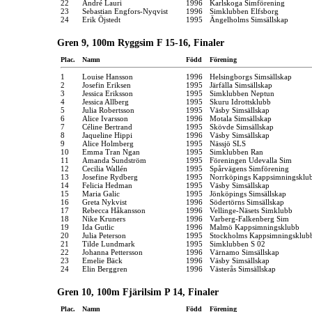
22
André Lauri
1996
Karlskoga Simförening
23
Sebastian Engfors-Nyqvist
1996
Simklubben Elfsborg
24
Erik Öjstedt
1995
Ängelholms Simsällskap
Gren 9, 100m Ryggsim F 15-16, Finaler
Plac.
Namn
Född
Förening
1
Louise Hansson
1996
Helsingborgs Simsällskap
2
Josefin Eriksen
1995
Järfälla Simsällskap
3
Jessica Eriksson
1995
Simklubben Neptun
4
Jessica Allberg
1995
Skuru Idrottsklubb
5
Julia Robertsson
1995
Väsby Simsällskap
6
Alice Ivarsson
1996
Motala Simsällskap
7
Céline Bertrand
1995
Skövde Simsällskap
8
Jaqueline Hippi
1996
Väsby Simsällskap
9
Alice Holmberg
1995
Nässjö SLS
10
Emma Tran Ngan
1995
Simklubben Ran
11
Amanda Sundström
1995
Föreningen Udevalla Sim
12
Cecilia Wallén
1995
Spårvägens Simförening
13
Josefine Rydberg
1995
Norrköpings Kappsimningsklu
14
Felicia Hedman
1995
Väsby Simsällskap
15
Maria Galic
1995
Jönköpings Simsällskap
16
Greta Nykvist
1996
Södertörns Simsällskap
17
Rebecca Håkansson
1996
Vellinge-Näsets Simklubb
18
Nike Kruners
1996
Varberg-Falkenberg Sim
19
Ida Gutlic
1996
Malmö Kappsimningsklubb
20
Julia Peterson
1995
Stockholms Kappsimningsklub
21
Tilde Lundmark
1995
Simklubben S 02
22
Johanna Pettersson
1996
Värnamo Simsällskap
23
Emelie Bäck
1996
Väsby Simsällskap
24
Elin Berggren
1996
Västerås Simsällskap
Gren 10, 100m Fjärilsim P 14, Finaler
Plac.
Namn
Född
Förening