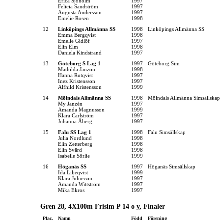
Erica Sjöholm
1997
Felicia Sandström
1997
Augusta Andersson
1997
Emelie Rosen
1998
12
Linköpings Allmänna SS
1998
Linköpings Allmänna SS
Emma Bergqvist
1998
Emelie Gidlöf
1997
Elin Elm
1998
Daniela Kindstrand
1997
13
Göteborg S Lag 1
1997
Göteborg Sim
Mathilda Janzon
1998
Hanna Rutqvist
1997
Inez Kristensson
1997
Alfhild Kristensson
1999
14
Mölndals Allmänna SS
1998
Mölndals Allmänna Simsällskap
My Janzén
1997
Amanda Magnusson
1999
Klara Carlström
1997
Johanna Åberg
1997
15
Falu SS Lag 1
1998
Falu Simsällskap
Julia Nordlund
1998
Elin Zetterberg
1998
Elin Svärd
1998
Isabelle Sörlie
1999
16
Höganäs SS
1997
Höganäs Simsällskap
Ida Liljeqvist
1999
Klara Juliusson
1997
Amanda Wittström
1997
Mika Ekros
1997
Gren 28, 4X100m Frisim P 14 o y, Finaler
Plac.
Namn
Född
Förening