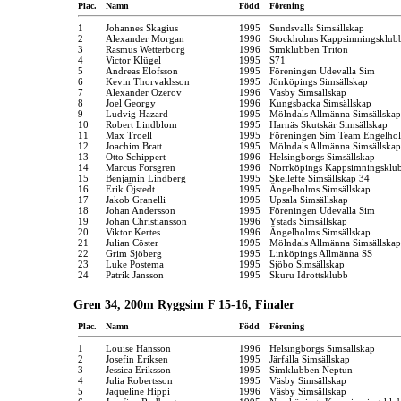
Plac.
Namn
Född
Förening
1
Johannes Skagius
1995
Sundsvalls Simsällskap
2
Alexander Morgan
1996
Stockholms Kappsimningsklub
3
Rasmus Wetterborg
1996
Simklubben Triton
4
Victor Klügel
1995
S71
5
Andreas Elofsson
1995
Föreningen Udevalla Sim
6
Kevin Thorvaldsson
1995
Jönköpings Simsällskap
7
Alexander Ozerov
1996
Väsby Simsällskap
8
Joel Georgy
1996
Kungsbacka Simsällskap
9
Ludvig Hazard
1995
Mölndals Allmänna Simsällskap
10
Robert Lindblom
1995
Harnäs Skutskär Simsällskap
11
Max Troell
1995
Föreningen Sim Team Engelho
12
Joachim Bratt
1995
Mölndals Allmänna Simsällskap
13
Otto Schippert
1996
Helsingborgs Simsällskap
14
Marcus Forsgren
1996
Norrköpings Kappsimningsklu
15
Benjamin Lindberg
1995
Skellefte Simsällskap 34
16
Erik Öjstedt
1995
Ängelholms Simsällskap
17
Jakob Granelli
1995
Upsala Simsällskap
18
Johan Andersson
1995
Föreningen Udevalla Sim
19
Johan Christiansson
1996
Ystads Simsällskap
20
Viktor Kertes
1996
Ängelholms Simsällskap
21
Julian Cöster
1995
Mölndals Allmänna Simsällskap
22
Grim Sjöberg
1995
Linköpings Allmänna SS
23
Luke Postema
1995
Sjöbo Simsällskap
24
Patrik Jansson
1995
Skuru Idrottsklubb
Gren 34, 200m Ryggsim F 15-16, Finaler
Plac.
Namn
Född
Förening
1
Louise Hansson
1996
Helsingborgs Simsällskap
2
Josefin Eriksen
1995
Järfälla Simsällskap
3
Jessica Eriksson
1995
Simklubben Neptun
4
Julia Robertsson
1995
Väsby Simsällskap
5
Jaqueline Hippi
1996
Väsby Simsällskap