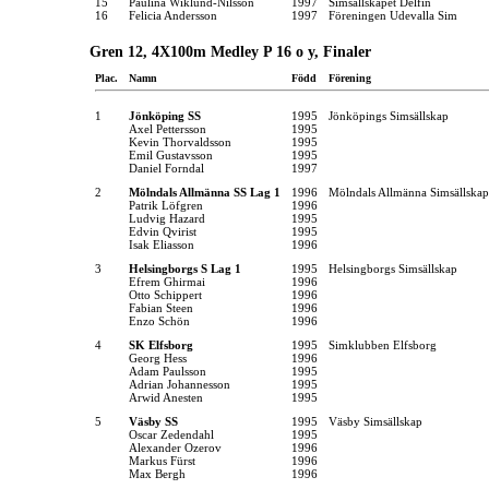
15
Paulina Wiklund-Nilsson
1997
Simsällskapet Delfin
16
Felicia Andersson
1997
Föreningen Udevalla Sim
Gren 12, 4X100m Medley P 16 o y, Finaler
Plac.
Namn
Född
Förening
1
Jönköping SS
1995
Jönköpings Simsällskap
Axel Pettersson
1995
Kevin Thorvaldsson
1995
Emil Gustavsson
1995
Daniel Forndal
1997
2
Mölndals Allmänna SS Lag 1
1996
Mölndals Allmänna Simsällskap
Patrik Löfgren
1996
Ludvig Hazard
1995
Edvin Qvirist
1995
Isak Eliasson
1996
3
Helsingborgs S Lag 1
1995
Helsingborgs Simsällskap
Efrem Ghirmai
1996
Otto Schippert
1996
Fabian Steen
1996
Enzo Schön
1996
4
SK Elfsborg
1995
Simklubben Elfsborg
Georg Hess
1996
Adam Paulsson
1995
Adrian Johannesson
1995
Arwid Anesten
1995
5
Väsby SS
1995
Väsby Simsällskap
Oscar Zedendahl
1995
Alexander Ozerov
1996
Markus Fürst
1996
Max Bergh
1996