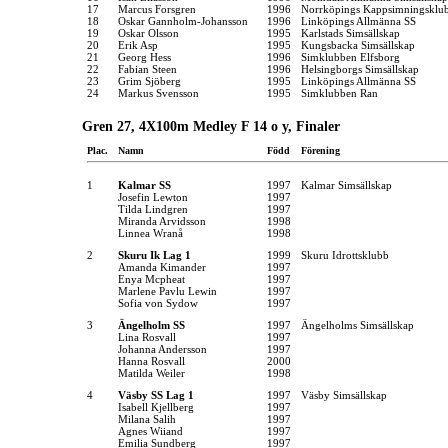
17
Marcus Forsgren
1996
Norrköpings Kappsimningsklu
18
Oskar Gannholm-Johansson
1996
Linköpings Allmänna SS
19
Oskar Olsson
1995
Karlstads Simsällskap
20
Erik Asp
1995
Kungsbacka Simsällskap
21
Georg Hess
1996
Simklubben Elfsborg
22
Fabian Steen
1996
Helsingborgs Simsällskap
23
Grim Sjöberg
1995
Linköpings Allmänna SS
24
Markus Svensson
1995
Simklubben Ran
Gren 27, 4X100m Medley F 14 o y, Finaler
Plac.
Namn
Född
Förening
1
Kalmar SS
1997
Kalmar Simsällskap
Josefin Lewton
1997
Tilda Lindgren
1997
Miranda Arvidsson
1998
Linnea Wranå
1998
2
Skuru Ik Lag 1
1999
Skuru Idrottsklubb
Amanda Kimander
1997
Enya Mcpheat
1997
Marlene Pavlu Lewin
1997
Sofia von Sydow
1997
3
Ängelholm SS
1997
Ängelholms Simsällskap
Lina Rosvall
1997
Johanna Andersson
1997
Hanna Rosvall
2000
Matilda Weiler
1998
4
Väsby SS Lag 1
1997
Väsby Simsällskap
Isabell Kjellberg
1997
Milana Salih
1997
Agnes Wiiand
1997
Emilia Sundberg
1997