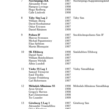
7
Norrköpings KK
1997
Norrköpings Kappsimningsklu
Alexander Frost
1997
Hampus Lovinge
1998
Hugo Rydberg
1998
Calle Lindroth
1998
8
Täby Sim Lag 2
1997
Täby Sim
William Åberg
1997
David Kruthammar
1997
Oskar Ericsson
1997
Daniel Räisänen
1999
9
Polisen IF
1997
Stockholmspolisens Sim IF
Marcus Svensson
1997
Michail Papantonioy
1997
Elias Sjöblom
1997
Martin Blomquist
1997
10
SK Elfsborg
1998
Simklubben Elfsborg
Daniel Sumi
1997
William Reinholdsson
1997
Hannes Wirfalk
1997
Albin Lundell
1997
11
Väsby SS Lag 1
1997
Väsby Simsällskap
Samuel Törnqvist
1997
Emil Thydén
1997
Gustav Frödeberg
1997
Carl Robertsson
1997
12
Mölndals Allmänna SS
1998
Mölndals Allmänna Simsällskap
Aron Qvirist
1998
Gregory Havton
1998
Karl Zimmerman
1998
Tor Leander
1999
13
Göteborg S Lag 1
1997
Göteborg Sim
Alexander Triantafillou
1997
Oskar Ehrnberg
1997