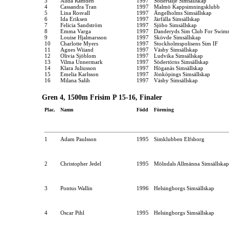
3
Alida Ramdén
1997
Södertälje Simsällskap
4
Cassandra Tran
1997
Malmö Kappsimningsklubb
5
Lina Rosvall
1997
Ängelholms Simsällskap
6
Ida Eriksen
1997
Järfälla Simsällskap
7
Felicia Sandström
1997
Sjöbo Simsällskap
8
Emma Varga
1997
Danderyds Sim Club For Swim
9
Louise Hjalmarsson
1997
Skövde Simsällskap
10
Charlotte Myers
1997
Stockholmspolisens Sim IF
11
Agnes Wiiand
1997
Väsby Simsällskap
12
Olivia Sjöblom
1997
Ludvika Simsällskap
13
Vilma Unnermark
1997
Södertörns Simsällskap
14
Klara Juliusson
1997
Höganäs Simsällskap
15
Emelia Karlsson
1997
Jönköpings Simsällskap
16
Milana Salih
1997
Väsby Simsällskap
Gren 4, 1500m Frisim P 15-16, Finaler
Plac.
Namn
Född
Förening
1
Adam Paulsson
1995
Simklubben Elfsborg
2
Christopher Jedel
1995
Mölndals Allmänna Simsällskap
3
Pontus Wallin
1996
Helsingborgs Simsällskap
4
Oscar Pihl
1995
Helsingborgs Simsällskap