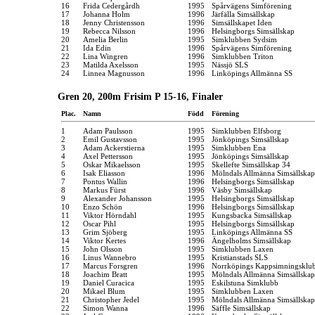
16
Frida Cedergårdh
1995
Spårvägens Simförening
17
Johanna Holm
1996
Järfälla Simsällskap
18
Jenny Christensson
1996
Simsällskapet Iden
19
Rebecca Nilsson
1996
Helsingborgs Simsällskap
20
Amelia Berlin
1995
Simklubben Sydsim
21
Ida Edin
1996
Spårvägens Simförening
22
Lina Wingren
1996
Simklubben Triton
23
Matilda Axelsson
1995
Nässjö SLS
24
Linnea Magnusson
1996
Linköpings Allmänna SS
Gren 20, 200m Frisim P 15-16, Finaler
Plac.
Namn
Född
Förening
1
Adam Paulsson
1995
Simklubben Elfsborg
2
Emil Gustavsson
1995
Jönköpings Simsällskap
3
Adam Ackerstierna
1995
Simklubben Ena
4
Axel Pettersson
1995
Jönköpings Simsällskap
5
Oskar Mikaelsson
1995
Skellefte Simsällskap 34
6
Isak Eliasson
1996
Mölndals Allmänna Simsällskap
7
Pontus Wallin
1996
Helsingborgs Simsällskap
8
Markus Fürst
1996
Väsby Simsällskap
9
Alexander Johansson
1995
Helsingborgs Simsällskap
10
Enzo Schön
1996
Helsingborgs Simsällskap
11
Viktor Hörndahl
1995
Kungsbacka Simsällskap
12
Oscar Pihl
1995
Helsingborgs Simsällskap
13
Grim Sjöberg
1995
Linköpings Allmänna SS
14
Viktor Kertes
1996
Ängelholms Simsällskap
15
John Olsson
1995
Simklubben Laxen
16
Linus Wannebro
1995
Kristianstads SLS
17
Marcus Forsgren
1996
Norrköpings Kappsimningsklu
18
Joachim Bratt
1995
Mölndals Allmänna Simsällskap
19
Daniel Curacica
1995
Eskilstuna Simklubb
20
Mikael Blum
1995
Simklubben Laxen
21
Christopher Jedel
1995
Mölndals Allmänna Simsällskap
22
Simon Wanna
1996
Säffle Simsällskap