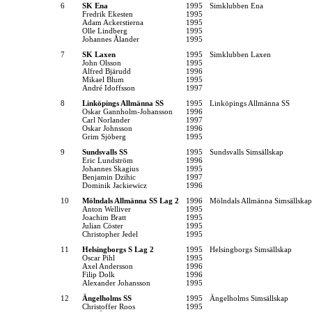
6
SK Ena
1995
Simklubben Ena
Fredrik Ekesten
1995
Adam Ackerstierna
1995
Olle Lindberg
1995
Johannes Ålander
1995
7
SK Laxen
1995
Simklubben Laxen
John Olsson
1995
Alfred Bjärudd
1996
Mikael Blum
1995
André Idoffsson
1997
8
Linköpings Allmänna SS
1995
Linköpings Allmänna SS
Oskar Gannholm-Johansson
1996
Carl Norlander
1997
Oskar Johnsson
1996
Grim Sjöberg
1995
9
Sundsvalls SS
1995
Sundsvalls Simsällskap
Eric Lundström
1996
Johannes Skagius
1995
Benjamin Dzihic
1997
Dominik Jackiewicz
1996
10
Mölndals Allmänna SS Lag 2
1996
Mölndals Allmänna Simsällskap
Anton Welliver
1995
Joachim Bratt
1995
Julian Cöster
1995
Christopher Jedel
1995
11
Helsingborgs S Lag 2
1995
Helsingborgs Simsällskap
Oscar Pihl
1995
Axel Andersson
1996
Filip Dolk
1996
Alexander Johansson
1995
12
Ängelholms SS
1995
Ängelholms Simsällskap
Christoffer Roos
1995