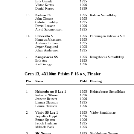
Erik Öjstedt
1995
Viktor Kertes
1996
Daniel Kertes
1999
13
Kalmar SS
1995
Kalmar Simsällskap
John Classon
1995
Gabriel Lindeby
1995
David Larsson
1996
Arvid Salomonsson
1995
14
Uddevalla S
1995
Föreningen Udevalla Sim
Hampus Johansson
1995
Andreas Elofsson
1995
Jesper Skoglund
1995
Johan Andersson
1995
-
Kungsbacka SS
1995
Kungsbacka Simsällskap
Erik Asp
1995
Joel Georgy
1996
Gren 13, 4X100m Frisim F 16 o y, Finaler
Plac.
Namn
Född
Förening
1
Helsingborgs S Lag 1
1995
Helsingborgs Simsällskap
Rebecca Nilsson
1996
Jeanette Reinert
1996
Linnea Olausson
1995
Louise Hansson
1996
2
Väsby SS Lag 1
1995
Väsby Simsällskap
Jaqueline Hippi
1996
Emma Sjösten
1996
Felicia Hedman
1995
Mikaela Bäck
1995
3
SK Neptun
1995
Simklubben Neptun