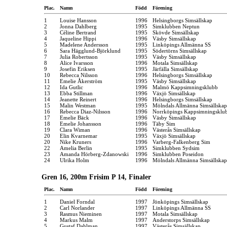
Plac.
Namn
Född
Förening
1
Louise Hansson
1996
Helsingborgs Simsällskap
2
Jonna Dahlberg
1995
Simklubben Neptun
3
Céline Bertrand
1995
Skövde Simsällskap
4
Jaqueline Hippi
1996
Väsby Simsällskap
5
Madelene Andersson
1995
Linköpings Allmänna SS
6
Sara Hägglund-Björklund
1995
Södertörns Simsällskap
7
Julia Robertsson
1995
Väsby Simsällskap
8
Alice Ivarsson
1996
Motala Simsällskap
9
Josefin Eriksen
1995
Järfälla Simsällskap
10
Rebecca Nilsson
1996
Helsingborgs Simsällskap
11
Emelie Åkerström
1995
Väsby Simsällskap
12
Ida Gutlic
1996
Malmö Kappsimningsklubb
13
Ebba Stillman
1996
Växjö Simsällskap
14
Jeanette Reinert
1996
Helsingborgs Simsällskap
15
Malin Westman
1995
Mölndals Allmänna Simsällskap
16
Rebecca Diaz-Nilsson
1996
Norrköpings Kappsimningsklu
17
Emelie Bäck
1996
Väsby Simsällskap
18
Emelie Johansson
1996
Täby Sim
19
Clara Wiman
1996
Västerås Simsällskap
20
Elin Kvarnemar
1995
Växjö Simsällskap
20
Nike Kruners
1996
Varberg-Falkenberg Sim
22
Amelia Berlin
1995
Simklubben Sydsim
23
Amanda Hörberg-Zdanowski
1996
Simklubben Poseidon
24
Ulrika Holm
1996
Mölndals Allmänna Simsällskap
Gren 16, 200m Frisim P 14, Finaler
Plac.
Namn
Född
Förening
1
Daniel Forndal
1997
Jönköpings Simsällskap
2
Carl Norlander
1997
Linköpings Allmänna SS
3
Rasmus Nieminen
1997
Motala Simsällskap
4
Markus Malm
1997
Anderstorps Simsällskap
5
Gustaf Dahlman
1997
Västerås Simsällskap