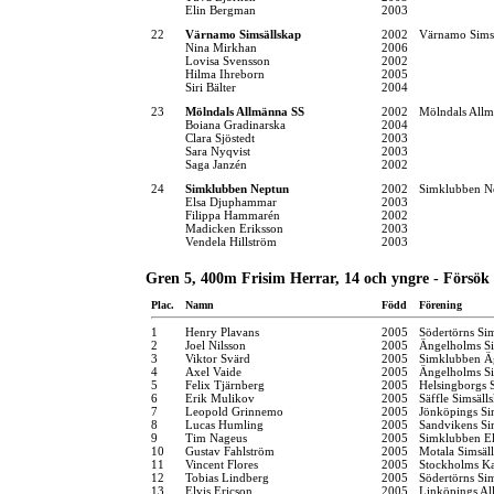
Elin Bergman
2003
22
Värnamo Simsällskap
2002
Värnamo Sims
Nina Mirkhan
2006
Lovisa Svensson
2002
Hilma Ihreborn
2005
Siri Bälter
2004
23
Mölndals Allmänna SS
2002
Mölndals Allm
Boiana Gradinarska
2004
Clara Sjöstedt
2003
Sara Nyqvist
2003
Saga Janzén
2002
24
Simklubben Neptun
2002
Simklubben N
Elsa Djuphammar
2003
Filippa Hammarén
2002
Madicken Eriksson
2003
Vendela Hillström
2003
Gren 5, 400m Frisim Herrar, 14 och yngre - Försök
Plac.
Namn
Född
Förening
1
Henry Plavans
2005
Södertörns Si
2
Joel Nilsson
2005
Ängelholms Si
3
Viktor Svärd
2005
Simklubben Ä
4
Axel Vaide
2005
Ängelholms Si
5
Felix Tjärnberg
2005
Helsingborgs 
6
Erik Mulikov
2005
Säffle Simsäll
7
Leopold Grinnemo
2005
Jönköpings Si
8
Lucas Humling
2005
Sandvikens S
9
Tim Nageus
2005
Simklubben El
10
Gustav Fahlström
2005
Motala Simsäl
11
Vincent Flores
2005
Stockholms K
12
Tobias Lindberg
2005
Södertörns Si
13
Elvis Ericson
2005
Linköpings Al