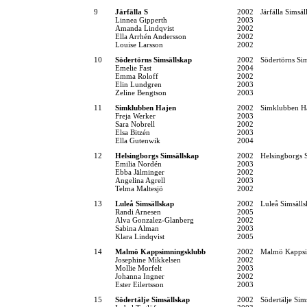
9
Järfälla S
2002
Järfälla Simsäl
Linnea Gipperth
2003
Amanda Lindqvist
2002
Ella Arrhén Andersson
2002
Louise Larsson
2002
10
Södertörns Simsällskap
2002
Södertörns Si
Emelie Fast
2004
Emma Roloff
2002
Elin Lundgren
2003
Zeline Bengtson
2003
11
Simklubben Hajen
2002
Simklubben H
Freja Werker
2003
Sara Nobrell
2002
Elsa Bitzén
2003
Ella Gutenwik
2004
12
Helsingborgs Simsällskap
2002
Helsingborgs 
Emilia Nordén
2003
Ebba Jälminger
2002
Angelina Agrell
2003
Telma Maltesjö
2002
13
Luleå Simsällskap
2002
Luleå Simsäll
Randi Arnesen
2005
Alva Gonzalez-Glanberg
2002
Sabina Alman
2003
Klara Lindqvist
2005
14
Malmö Kappsimningsklubb
2002
Malmö Kappsi
Josephine Mikkelsen
2002
Mollie Morfelt
2003
Johanna Ingner
2002
Ester Eilertsson
2003
15
Södertälje Simsällskap
2002
Södertälje Sim