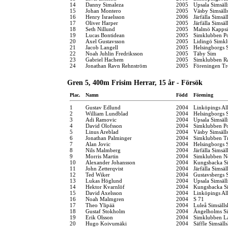
14
Danny Simaleza
2005
Upsala Simsäl
15
Johan Montero
2005
Väsby Simsäll
16
Henry Israelsson
2006
Järfälla Simsäl
17
Oliver Harper
2005
Järfälla Simsäl
18
Seth Nillund
2005
Malmö Kappsi
19
Lucas Bontidean
2005
Simklubben P
20
Axel Gustavsson
2005
Lidingö Simk
21
Jacob Langell
2005
Helsingborgs 
22
Noah Juhlin Fredriksson
2005
Täby Sim
23
Gabriel Hachem
2005
Simklubben R
24
Jonathan Ravn Rehnström
2005
Föreningen Tr
Gren 5, 400m Frisim Herrar, 15 år - Försök
Plac.
Namn
Född
Förening
1
Gustav Edlund
2004
Linköpings Al
2
William Lundblad
2004
Helsingborgs 
3
Adi Ramovic
2004
Upsala Simsäl
4
David Olofsson
2004
Simklubben P
5
Linus Areblad
2004
Väsby Simsäll
6
Jonathan Palminger
2004
Simklubben Tr
7
Alan Jovic
2004
Helsingborgs 
8
Nils Malmberg
2004
Järfälla Simsäl
9
Morris Martin
2004
Simklubben N
10
Alexander Johansson
2004
Kungsbacka Si
11
John Zetterqvist
2004
Järfälla Simsäl
12
Ted Wiker
2004
Gustavsbergs 
13
Lukas Höglund
2004
Upsala Simsäl
14
Hektor Kvarnlöf
2004
Kungsbacka Si
15
David Axelsson
2004
Linköpings Al
16
Noah Malmgren
2004
S 71
17
Theo Ylipää
2004
Luleå Simsäll
18
Gustaf Stokholm
2004
Ängelholms Si
19
Erik Olsson
2004
Simklubben L
20
Hugo Koivumäki
2004
Säffle Simsäll