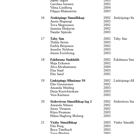
Isabel Teglöf
2003
Carolina Jonsson
2002
Vilma Lindberg
2004
Filippa Malmström
2003
16
Jönköpings Simsällskap
2002
Jönköpings Si
Annie Hegmegi
2003
Tova Magnusson
2002
Jazmina Hedqvist
2002
Natalie Stjärnås
2003
17
Täby Sim
2002
Täby Sim
Thilda Ström
2003
Embla Börjesson
2002
Jennifer Nyblom
2003
Jennie Ewerbring
2003
18
Eskilstuna Simklubb
2002
Eskilstuna Si
Maja Eriksson
2002
Alva Abrahamsson
2004
Elsa Staaf
2003
Elin Sand
2002
19
Linköpings Allmänna SS
2002
Linköpings Al
Elin Gunnarsson
2002
Amanda Weiding
2003
Darja Koutchinskaia
2003
Vera Karlsson
2003
20
Södertörns Simsällskap lag 2
2002
Södertörns Si
Amanda Nilsson
2002
Jenny Virtanen
2002
Klara Possman
2003
Hilma Hagberg Moberg
2003
21
Väsby Simsällskap
2003
Väsby Simsäll
Elin Peng
2003
Roya Tittelbach
2003
Tuva Björkén
2003