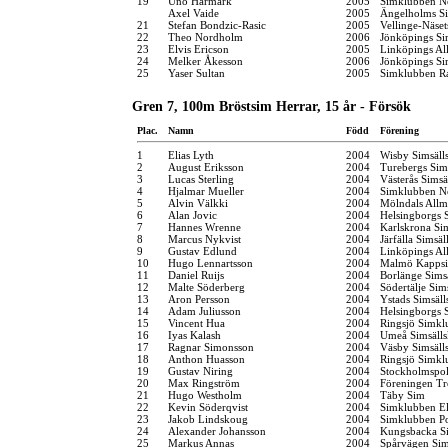
19
Uno Härmark
2005
Simklubben N
Axel Vaide
2005
Ängelholms Si
21
Stefan Bondzic-Rasic
2005
Vellinge-Näse
22
Theo Nordholm
2006
Jönköpings Si
23
Elvis Ericson
2005
Linköpings Al
24
Melker Åkesson
2006
Jönköpings Si
25
Yaser Sultan
2005
Simklubben R
Gren 7, 100m Bröstsim Herrar, 15 år - Försök
Plac.
Namn
Född
Förening
1
Elias Lyth
2004
Wisby Simsäll
2
August Eriksson
2004
Turebergs Si
3
Lucas Sterling
2004
Västerås Simsä
4
Hjalmar Mueller
2004
Simklubben N
5
Alvin Välkki
2004
Mölndals Allm
6
Alan Jovic
2004
Helsingborgs 
7
Hannes Wrenne
2004
Karlskrona Si
8
Marcus Nykvist
2004
Järfälla Simsäl
9
Gustav Edlund
2004
Linköpings Al
10
Hugo Lennartsson
2004
Malmö Kappsi
11
Daniel Ruijs
2004
Borlänge Sims
12
Malte Söderberg
2004
Södertälje Sim
13
Aron Persson
2004
Ystads Simsäll
14
Adam Juliusson
2004
Helsingborgs 
15
Vincent Hua
2004
Ringsjö Simkl
16
Iyas Kalash
2004
Umeå Simsäll
17
Ragnar Simonsson
2004
Väsby Simsäll
18
Anthon Huasson
2004
Ringsjö Simkl
19
Gustav Niring
2004
Stockholmspol
20
Max Ringström
2004
Föreningen Tr
21
Hugo Westholm
2004
Täby Sim
22
Kevin Söderqvist
2004
Simklubben El
23
Jakob Lindskoug
2004
Simklubben P
24
Alexander Johansson
2004
Kungsbacka Si
25
Markus Annas
2004
Spårvägen Si