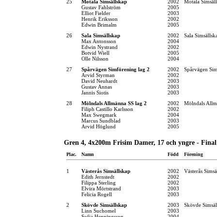
25
Motala Simsällskap
2002
Motala Simsäl
Gustav Fahlström
2005
Elliot Fielder
2003
Henrik Eriksson
2002
Edwin Brimalm
2005
26
Sala Simsällskap
2002
Sala Simsällsk
Max Antonsson
2004
Edwin Nystrand
2002
Botvid Wiell
2005
Olle Nilsson
2004
27
Spårvägen Simförening lag 2
2002
Spårvägen Si
Arvid Styrman
2002
David Neuhardt
2003
Gustav Annas
2003
Jannis Siotis
2003
28
Mölndals Allmänna SS lag 2
2002
Mölndals Allm
Filiph Castillo Karlsson
2002
Max Swegmark
2004
Marcus Sundblad
2003
Arvid Höglund
2005
Gren 4, 4x200m Frisim Damer, 17 och yngre - Final
Plac.
Namn
Född
Förening
1
Västerås Simsällskap
2002
Västerås Simsä
Edith Jernstedt
2002
Filippa Sterling
2002
Elvira Mörtstrand
2003
Felicia Rogell
2003
2
Skövde Simsällskap
2003
Skövde Simsäl
Linn Suchomel
2003
Sofia Henningsson
2004