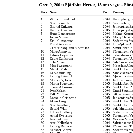
Gren 9, 200m Fjärilsim Herrar, 15 och yngre - Förs
Plac.
Namn
Född
Förening
1
William Lundblad
2004
Helsingborgs 
2
Axel Lewander
2004
Stockholmspol
3
Gabriel Eriksson
2004
Jönköpings Si
4
Henrik Kraemer
2005
Lidköpings Gy
5
Hugo Lennartsson
2004
Malmö Kappsi
6
Johan Montero
2005
Väsby Simsäll
7
Emil Gunnarsson
2004
Södertörns Si
8
David Axelsson
2004
Linköpings Al
9
Charlie Skoglund Macmillan
2004
Simklubben El
10
Malte Almqvist
2004
Föreningen Va
11
Fabian Lagström
2004
Oskarshamns S
12
Eddie Dahlström
2004
Föreningen Ud
13
Olle Nilsson
2004
Sala Simsällsk
14
Max Swegmark
2004
Mölndals Allm
15
Melvin Malm
2004
Simklubben P
16
Lucas Humling
2005
Sandvikens S
17
Ludvig Utterström
2004
Njurunda Sims
18
Marcus Nykvist
2004
Järfälla Simsäl
19
Martin Pettersson
2005
Simklubben P
20
Oliver Albinzon
2005
Simklubben N
21
Iyas Kalash
2004
Umeå Simsäll
22
Erik Mulikov
2005
Säffle Simsäll
23
Leopold Grinnemo
2005
Jönköpings Si
24
Victor Borg
2005
Simklubben Tr
25
Axel Sandberg
2004
Simklubben P
26
Botvid Wiell
2005
Sala Simsällsk
27
Tobias Lindberg
2005
Södertörns Si
28
Arvid Kvorning
2005
Föreningen Va
29
Isak Rehnman
2004
Västerås Simsä
30
Axel Hallenborg
2004
Saltsjöbadens 
31
Ludvig Romare
2004
Föreningen Tr
32
Michael Andrée
2004
Södertörns Si