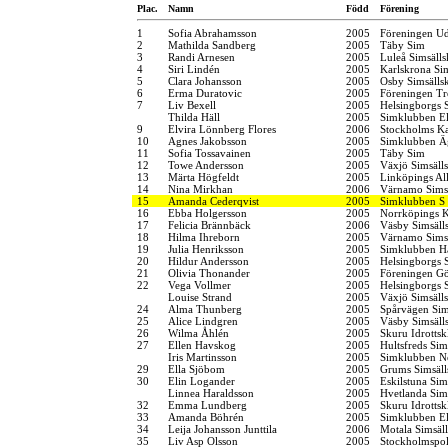
Plac.
Namn
Född
Förening
1
Sofia Abrahamsson
2005
Föreningen Ud
2
Mathilda Sandberg
2005
Täby Sim
3
Randi Arnesen
2005
Luleå Simsäll
4
Siri Lindén
2005
Karlskrona Si
5
Clara Johansson
2005
Osby Simsälls
6
Erma Duratovic
2005
Föreningen Tr
7
Liv Bexell
2005
Helsingborgs 
Thilda Häll
2005
Simklubben El
9
Elvira Lönnberg Flores
2006
Stockholms K
10
Agnes Jakobsson
2005
Simklubben Ä
11
Sofia Tossavainen
2005
Täby Sim
12
Towe Andersson
2005
Växjö Simsäll
13
Märta Högfeldt
2005
Linköpings Al
14
Nina Mirkhan
2006
Värnamo Sims
15
Amanda Cederqvist
2005
Simklubben S
16
Ebba Holgersson
2005
Norrköpings 
17
Felicia Brännbäck
2006
Väsby Simsäll
18
Hilma Ihreborn
2005
Värnamo Sims
19
Julia Henriksson
2005
Simklubben H
20
Hildur Andersson
2005
Helsingborgs 
21
Olivia Thonander
2005
Föreningen G
22
Vega Vollmer
2005
Helsingborgs 
Louise Strand
2005
Växjö Simsäll
24
Alma Thunberg
2005
Spårvägen Si
25
Alice Lindgren
2005
Väsby Simsäll
26
Wilma Åhlén
2005
Skuru Idrotts
27
Ellen Havskog
2005
Hultsfreds Sim
Iris Martinsson
2005
Simklubben N
29
Ella Sjöbom
2005
Grums Simsäll
30
Elin Logander
2005
Eskilstuna Si
Linnea Haraldsson
2005
Hvetlanda Sim
32
Emma Lundberg
2005
Skuru Idrotts
33
Amanda Böhrén
2005
Simklubben El
34
Leija Johansson Junttila
2006
Motala Simsäl
35
Liv Asp Olsson
2005
Stockholmspol