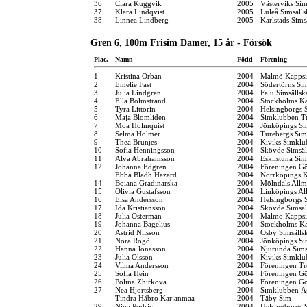
36
Clara Kuggvik
2005
Västerviks Sim
37
Klara Lindqvist
2005
Luleå Simsäll
38
Linnea Lindberg
2005
Karlstads Sims
Gren 6, 100m Frisim Damer, 15 år - Försök
Plac.
Namn
Född
Förening
1
Kristina Orban
2004
Malmö Kappsi
2
Emelie Fast
2004
Södertörns Si
3
Julia Lindgren
2004
Falu Simsällsk
4
Ella Bolmstrand
2004
Stockholms K
5
Tyra Littorin
2004
Helsingborgs 
6
Maja Blomliden
2004
Simklubben Tr
7
Moa Holmquist
2004
Jönköpings Si
8
Selma Holmer
2004
Turebergs Si
9
Thea Brünjes
2004
Kiviks Simklu
10
Sofia Henningsson
2004
Skövde Simsäl
11
Alva Abrahamsson
2004
Eskilstuna Si
12
Johanna Edgren
2004
Föreningen G
Ebba Bladh Hazard
2004
Norrköpings 
14
Boiana Gradinarska
2004
Mölndals Allm
15
Olivia Gustafsson
2004
Linköpings Al
16
Elsa Andersson
2004
Helsingborgs 
17
Ida Kristiansson
2004
Skövde Simsäl
18
Julia Osterman
2004
Malmö Kappsi
19
Johanna Bagelius
2004
Stockholms K
20
Astrid Nilsson
2004
Osby Simsälls
21
Nora Rogö
2004
Jönköpings Si
22
Hanna Jonasson
2004
Njurunda Sims
23
Julia Olsson
2004
Kiviks Simklu
24
Vilma Andersson
2004
Föreningen Tr
25
Sofia Hein
2004
Föreningen G
26
Polina Zhirkova
2004
Föreningen G
27
Nea Hjortsberg
2004
Simklubben Ä
Tindra Håbro Karjanmaa
2004
Täby Sim
29
Nina Podric
2004
Helsingborgs 