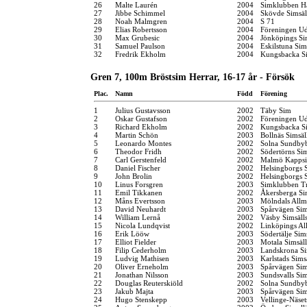
26
Malte Laurén
2004
Simklubben H
27
Jibbe Schimmel
2004
Skövde Simsäl
28
Noah Malmgren
2004
S 71
29
Elias Robertsson
2004
Föreningen Ud
30
Max Grubesic
2004
Jönköpings Si
31
Samuel Paulson
2004
Eskilstuna Si
32
Fredrik Ekholm
2004
Kungsbacka Si
Gren 7, 100m Bröstsim Herrar, 16-17 år - Försök
Plac.
Namn
Född
Förening
1
Julius Gustavsson
2002
Täby Sim
2
Oskar Gustafson
2002
Föreningen Ud
3
Richard Ekholm
2002
Kungsbacka Si
4
Martin Schön
2003
Bollnäs Simsäl
5
Leonardo Montes
2002
Solna Sundby
6
Theodor Fridh
2002
Södertörns Si
7
Carl Gerstenfeld
2002
Malmö Kappsi
8
Daniel Fischer
2002
Helsingborgs 
9
John Brolin
2002
Helsingborgs 
10
Linus Forsgren
2003
Simklubben Tr
11
Emil Tikkanen
2002
Åkersberga Si
12
Måns Evertsson
2003
Mölndals Allm
13
David Neuhardt
2003
Spårvägen Si
14
William Lernå
2002
Väsby Simsäll
15
Nicola Lundqvist
2002
Linköpings Al
16
Erik Lööw
2003
Södertälje Sim
17
Elliot Fielder
2003
Motala Simsäl
18
Filip Cederholm
2003
Landskrona Si
19
Ludvig Mathisen
2003
Karlstads Sims
20
Oliver Erneholm
2003
Spårvägen Si
21
Jonathan Nilsson
2003
Sundsvalls Sim
22
Douglas Reuterskiöld
2002
Solna Sundby
23
Jakub Majta
2003
Spårvägen Si
24
Hugo Stenskepp
2003
Vellinge-Näse