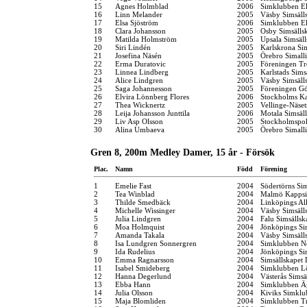
15
Agnes Holmblad
2006
Simklubben El
16
Linn Melander
2005
Väsby Simsäll
17
Elsa Sjöström
2006
Simklubben El
18
Clara Johansson
2005
Osby Simsälls
19
Matilda Holmström
2005
Upsala Simsäl
20
Siri Lindén
2005
Karlskrona Si
21
Josefina Näsén
2005
Örebro Simall
22
Erma Duratovic
2005
Föreningen Tr
23
Linnea Lindberg
2005
Karlstads Sims
24
Alice Lindgren
2005
Väsby Simsäll
25
Saga Johannesson
2005
Föreningen G
26
Elvira Lönnberg Flores
2006
Stockholms K
27
Thea Wicknertz
2005
Vellinge-Näse
28
Leija Johansson Junttila
2006
Motala Simsäl
29
Liv Asp Olsson
2005
Stockholmspol
30
Alina Umbaeva
2005
Örebro Simall
Gren 8, 200m Medley Damer, 15 år - Försök
Plac.
Namn
Född
Förening
1
Emelie Fast
2004
Södertörns Si
2
Tea Winblad
2004
Malmö Kappsi
3
Thilde Smedbäck
2004
Linköpings Al
4
Michelle Wissinger
2004
Väsby Simsäll
5
Julia Lindgren
2004
Falu Simsällsk
6
Moa Holmquist
2004
Jönköpings Si
7
Amanda Takala
2004
Väsby Simsäll
8
Isa Lundgren Sonnergren
2004
Simklubben N
9
Ida Rudelius
2004
Jönköpings Si
10
Emma Ragnarsson
2004
Simsällskapet 
11
Isabel Smideberg
2004
Simklubben L
12
Hanna Degerlund
2004
Västerås Simsä
13
Ebba Hann
2004
Simklubben Ä
14
Julia Olsson
2004
Kiviks Simklu
15
Maja Blomliden
2004
Simklubben Tr