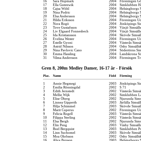
16
Sara Hopmark
2004
Föreningen G
17
Ella Gutenwik
2004
Simklubben H
18
Cajsa Wöhl
2004
Helsingborgs 
19
Nina Podric
2004
Helsingborgs 
20
Elsa Andersson
2004
Helsingborgs 
21
Hilda Eriksson
2004
Föreningen Ud
22
Nora Rogö
2004
Jönköpings Si
23
Tove Gustafsson
2004
Växjö Simsäll
24
Liv Elgaard Fonnesbech
2004
Växjö Simsäll
25
Ida Kristiansson
2004
Skövde Simsäl
26
Evelina Wester
2004
Föreningen Ud
27
Estelle Gyoni
2004
Västerås Simsä
28
Astrid Nilsson
2004
Osby Simsälls
29
Nina Pavlovic Cano
2004
Södertörns Si
30
Emma Hassling
2004
Landskrona Si
31
Vilma Andersson
2004
Föreningen Tr
Gren 8, 200m Medley Damer, 16-17 år - Försök
Plac.
Namn
Född
Förening
1
Annie Hegmegi
2003
Jönköpings Si
2
Emilia Rönningdal
2002
S 71
3
Edith Jernstedt
2002
Västerås Simsä
4
Mellie Wijk
2002
Simklubben L
5
Elise Öberg
2002
Njurunda Sims
6
Linnea Gipperth
2003
Järfälla Simsäl
7
Hilja Schimmel
2003
Skövde Simsäl
8
Marit Cuperus
2002
Föreningen Ud
9
Felicia Rogell
2003
Västerås Simsä
10
Filippa Sterling
2002
Västerås Simsä
11
Elsa Bergh
2002
Njurunda Sims
12
Elin Peng
2003
Väsby Simsäll
13
Boel Bergquist
2003
Simklubben P
14
Linn Suchomel
2003
Skövde Simsäl
15
Moa Olofsson
2002
Osby Simsälls
16
Alice Persson
2003
Helsingborgs 