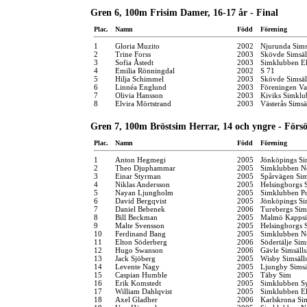
Gren 6, 100m Frisim Damer, 16-17 år - Final
Plac.
Namn
Född
Förening
1
Gloria Muzito
2002
Njurunda Sims
2
Trine Forss
2003
Skövde Simsäl
3
Sofia Åstedt
2003
Simklubben El
4
Emilia Rönningdal
2002
S 71
5
Hilja Schimmel
2003
Skövde Simsäl
6
Linnéa Englund
2003
Föreningen Va
7
Olivia Hansson
2003
Kiviks Simklu
8
Elvira Mörtstrand
2003
Västerås Simsä
Gren 7, 100m Bröstsim Herrar, 14 och yngre - Förs
Plac.
Namn
Född
Förening
1
Anton Hegmegi
2005
Jönköpings Si
2
Theo Djuphammar
2005
Simklubben N
3
Einar Styrman
2005
Spårvägen Si
4
Niklas Andersson
2005
Helsingborgs 
5
Nayan Ljungholm
2005
Simklubben P
6
David Bergqvist
2005
Jönköpings Si
7
Daniel Bebenek
2006
Turebergs Si
8
Bill Beckman
2005
Malmö Kappsi
9
Malte Svensson
2005
Helsingborgs 
10
Ferdinand Bang
2005
Simklubben N
11
Elton Söderberg
2006
Södertälje Sim
12
Hugo Swanson
2006
Gävle Simsäll
13
Jack Sjöberg
2005
Wisby Simsäll
14
Levente Nagy
2005
Ljungby Simsä
15
Caspian Humble
2005
Täby Sim
16
Erik Komstedt
2005
Simklubben S
17
William Dahlqvist
2005
Simklubben El
18
Axel Gladher
2006
Karlskrona Si