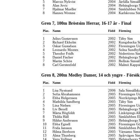
5
Marcus Nykvist
2004
Järfälla Simsäl
6
Alan Jovic
2004
Helsingborgs 
7
Hjalmar Mueller
2004
Simklubben N
8
Hannes Wrenne
2004
Karlskrona Si
Gren 7, 100m Bröstsim Herrar, 16-17 år - Final
Plac.
Namn
Född
Förening
1
Julius Gustavsson
2002
Täby Sim
2
Richard Ekholm
2002
Kungsbacka Si
3
Oskar Gustafson
2002
Föreningen Ud
4
Leonardo Montes
2002
Solna Sundby
5
Theodor Fridh
2002
Södertörns Si
6
Daniel Fischer
2002
Helsingborgs 
7
Martin Schön
2003
Bollnäs Simsäl
8
Carl Gerstenfeld
2002
Malmö Kappsi
Gren 8, 200m Medley Damer, 14 och yngre - Försök
Plac.
Namn
Född
Förening
1
Lisa Nystrand
2006
Sala Simsällsk
2
Sofia Abrahamsson
2005
Föreningen Ud
3
Ebba Holgersson
2005
Norrköpings 
4
Mathilda Sandberg
2005
Täby Sim
5
Lina Nielsen
2005
Föreningen Ud
6
Liv Bexell
2005
Helsingborgs 
7
Märta Högfeldt
2005
Linköpings Al
8
Thilda Häll
2005
Simklubben El
9
Hildur Andersson
2005
Helsingborgs 
10
Ebba Egnell
2005
Föreningen G
11
Frida Jansson
2006
Simklubben P
12
Hilma Ihreborn
2005
Värnamo Sims
13
Alma Thunberg
2005
Spårvägen Si
14
Vega Vollmer
2005
Helsingborgs 