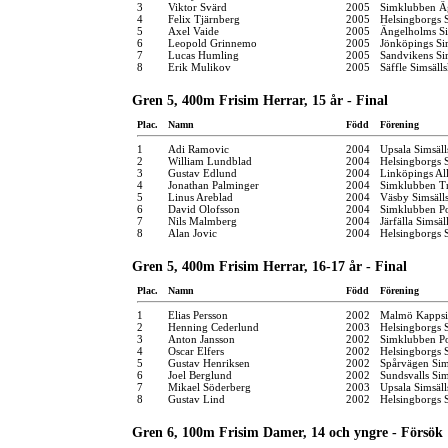
3
Viktor Svärd
2005
Simklubben Ä
4
Felix Tjärnberg
2005
Helsingborgs 
5
Axel Vaide
2005
Ängelholms Si
6
Leopold Grinnemo
2005
Jönköpings Si
7
Lucas Humling
2005
Sandvikens S
8
Erik Mulikov
2005
Säffle Simsäll
Gren 5, 400m Frisim Herrar, 15 år - Final
Plac.
Namn
Född
Förening
1
Adi Ramovic
2004
Upsala Simsäl
2
William Lundblad
2004
Helsingborgs 
3
Gustav Edlund
2004
Linköpings Al
4
Jonathan Palminger
2004
Simklubben Tr
5
Linus Areblad
2004
Väsby Simsäll
6
David Olofsson
2004
Simklubben P
7
Nils Malmberg
2004
Järfälla Simsäl
8
Alan Jovic
2004
Helsingborgs 
Gren 5, 400m Frisim Herrar, 16-17 år - Final
Plac.
Namn
Född
Förening
1
Elias Persson
2002
Malmö Kappsi
2
Henning Cederlund
2003
Helsingborgs 
3
Anton Jansson
2002
Simklubben P
4
Oscar Elfers
2002
Helsingborgs 
5
Gustav Henriksen
2002
Spårvägen Si
6
Joel Berglund
2002
Sundsvalls Sim
7
Mikael Söderberg
2003
Upsala Simsäl
8
Gustav Lind
2002
Helsingborgs 
Gren 6, 100m Frisim Damer, 14 och yngre - Försök