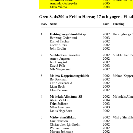
Amanda Cederqvist
2005
Ellen Vråmo
2004
Gren 3, 4x200m Frisim Herrar, 17 och yngre - Final
Plac.
Namn
Född
Förening
1
Helsingborgs Simsällskap
2002
Helsingborgs 
Henning Cederlund
2003
Daniel Fischer
2002
Oscar Elfers
2002
John Brolin
2002
2
Simklubben Poseidon
2002
Simklubben P
Anton Jansson
2002
Ian Hangård
2002
David Falk
2003
Nils Wergeland
2002
3
Malmö Kappsimningsklubb
2002
Malmö Kappsi
Bo Beckman
2002
Carl Gerstenfeld
2002
Liam Bech
2003
Elias Persson
2002
4
Mölndals Allmänna SS
2002
Mölndals Allm
Alvin Välkki
2004
Felix Jedbratt
2003
Måns Evertsson
2003
Linus Hagedorn
2002
5
Väsby Simsällskap
2002
Väsby Simsäll
Eric Hansson
2002
Christopher Lindholm
2002
William Lernå
2002
Marcus Johnsson
2002