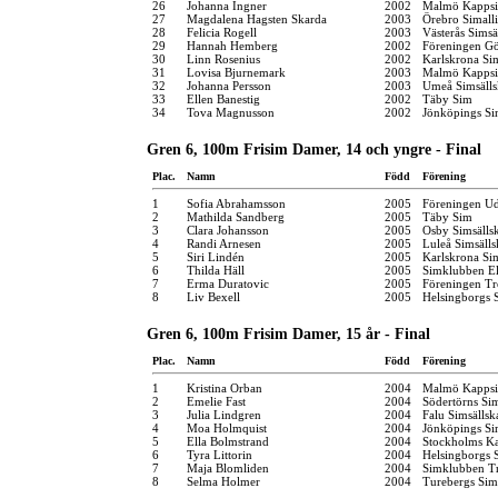
26
Johanna Ingner
2002
Malmö Kappsi
27
Magdalena Hagsten Skarda
2003
Örebro Simall
28
Felicia Rogell
2003
Västerås Simsä
29
Hannah Hemberg
2002
Föreningen G
30
Linn Rosenius
2002
Karlskrona Si
31
Lovisa Bjurnemark
2003
Malmö Kappsi
32
Johanna Persson
2003
Umeå Simsäll
33
Ellen Banestig
2002
Täby Sim
34
Tova Magnusson
2002
Jönköpings Si
Gren 6, 100m Frisim Damer, 14 och yngre - Final
Plac.
Namn
Född
Förening
1
Sofia Abrahamsson
2005
Föreningen Ud
2
Mathilda Sandberg
2005
Täby Sim
3
Clara Johansson
2005
Osby Simsälls
4
Randi Arnesen
2005
Luleå Simsäll
5
Siri Lindén
2005
Karlskrona Si
6
Thilda Häll
2005
Simklubben El
7
Erma Duratovic
2005
Föreningen Tr
8
Liv Bexell
2005
Helsingborgs 
Gren 6, 100m Frisim Damer, 15 år - Final
Plac.
Namn
Född
Förening
1
Kristina Orban
2004
Malmö Kappsi
2
Emelie Fast
2004
Södertörns Si
3
Julia Lindgren
2004
Falu Simsällsk
4
Moa Holmquist
2004
Jönköpings Si
5
Ella Bolmstrand
2004
Stockholms K
6
Tyra Littorin
2004
Helsingborgs 
7
Maja Blomliden
2004
Simklubben Tr
8
Selma Holmer
2004
Turebergs Si