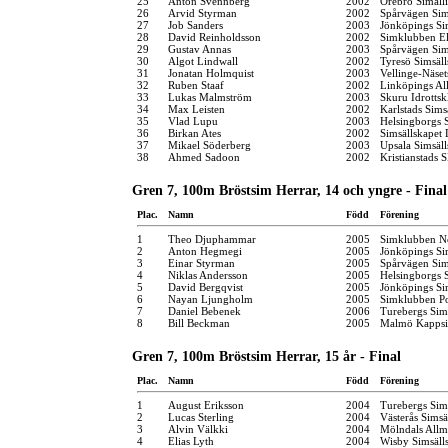
25
Anton Svennberg
2002
Örebro Simall
26
Arvid Styrman
2002
Spårvägen Si
27
Job Sanders
2003
Jönköpings Si
28
David Reinholdsson
2002
Simklubben El
29
Gustav Annas
2003
Spårvägen Si
30
Algot Lindwall
2002
Tyresö Simsäl
31
Jonatan Holmquist
2003
Vellinge-Näse
32
Ruben Staaf
2002
Linköpings Al
33
Lukas Malmström
2003
Skuru Idrotts
34
Max Leisten
2002
Karlstads Sims
35
Vlad Lupu
2003
Helsingborgs 
36
Birkan Ates
2002
Simsällskapet 
37
Mikael Söderberg
2003
Upsala Simsäl
38
Ahmed Sadoon
2002
Kristianstads 
Gren 7, 100m Bröstsim Herrar, 14 och yngre - Final
Plac.
Namn
Född
Förening
1
Theo Djuphammar
2005
Simklubben N
2
Anton Hegmegi
2005
Jönköpings Si
3
Einar Styrman
2005
Spårvägen Si
4
Niklas Andersson
2005
Helsingborgs 
5
David Bergqvist
2005
Jönköpings Si
6
Nayan Ljungholm
2005
Simklubben P
7
Daniel Bebenek
2006
Turebergs Si
8
Bill Beckman
2005
Malmö Kappsi
Gren 7, 100m Bröstsim Herrar, 15 år - Final
Plac.
Namn
Född
Förening
1
August Eriksson
2004
Turebergs Si
2
Lucas Sterling
2004
Västerås Simsä
3
Alvin Välkki
2004
Mölndals Allm
4
Elias Lyth
2004
Wisby Simsäll