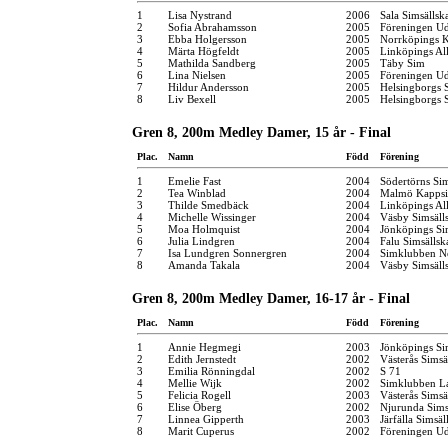
1
Lisa Nystrand
2006
Sala Simsällsk
2
Sofia Abrahamsson
2005
Föreningen Ud
3
Ebba Holgersson
2005
Norrköpings 
4
Märta Högfeldt
2005
Linköpings Al
5
Mathilda Sandberg
2005
Täby Sim
6
Lina Nielsen
2005
Föreningen Ud
7
Hildur Andersson
2005
Helsingborgs 
8
Liv Bexell
2005
Helsingborgs 
Gren 8, 200m Medley Damer, 15 år - Final
Plac.
Namn
Född
Förening
1
Emelie Fast
2004
Södertörns Si
2
Tea Winblad
2004
Malmö Kappsi
3
Thilde Smedbäck
2004
Linköpings Al
4
Michelle Wissinger
2004
Väsby Simsäll
5
Moa Holmquist
2004
Jönköpings Si
6
Julia Lindgren
2004
Falu Simsällsk
7
Isa Lundgren Sonnergren
2004
Simklubben N
8
Amanda Takala
2004
Väsby Simsäll
Gren 8, 200m Medley Damer, 16-17 år - Final
Plac.
Namn
Född
Förening
1
Annie Hegmegi
2003
Jönköpings Si
2
Edith Jernstedt
2002
Västerås Simsä
3
Emilia Rönningdal
2002
S 71
4
Mellie Wijk
2002
Simklubben L
5
Felicia Rogell
2003
Västerås Simsä
6
Elise Öberg
2002
Njurunda Sims
7
Linnea Gipperth
2003
Järfälla Simsäl
8
Marit Cuperus
2002
Föreningen Ud