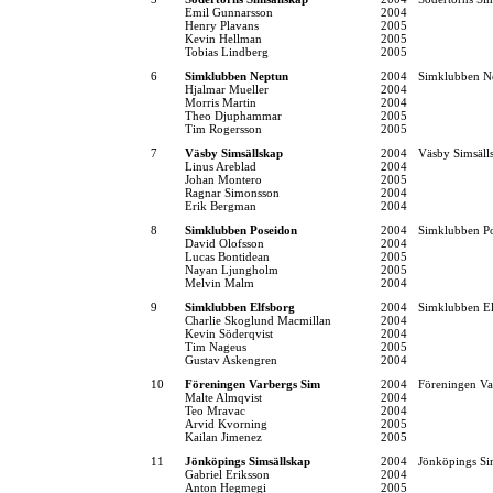
Emil Gunnarsson
2004
Henry Plavans
2005
Kevin Hellman
2005
Tobias Lindberg
2005
6
Simklubben Neptun
2004
Simklubben N
Hjalmar Mueller
2004
Morris Martin
2004
Theo Djuphammar
2005
Tim Rogersson
2005
7
Väsby Simsällskap
2004
Väsby Simsäll
Linus Areblad
2004
Johan Montero
2005
Ragnar Simonsson
2004
Erik Bergman
2004
8
Simklubben Poseidon
2004
Simklubben P
David Olofsson
2004
Lucas Bontidean
2005
Nayan Ljungholm
2005
Melvin Malm
2004
9
Simklubben Elfsborg
2004
Simklubben El
Charlie Skoglund Macmillan
2004
Kevin Söderqvist
2004
Tim Nageus
2005
Gustav Askengren
2004
10
Föreningen Varbergs Sim
2004
Föreningen Va
Malte Almqvist
2004
Teo Mravac
2004
Arvid Kvorning
2005
Kailan Jimenez
2005
11
Jönköpings Simsällskap
2004
Jönköpings Si
Gabriel Eriksson
2004
Anton Hegmegi
2005