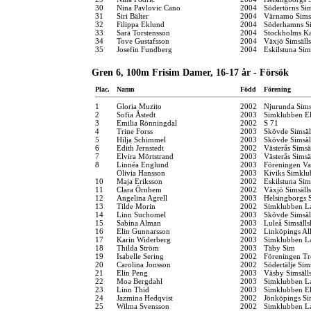
30
Nina Pavlovic Cano
2004
Södertörns Si
31
Siri Bälter
2004
Värnamo Sims
32
Filippa Eklund
2004
Söderhamns Si
33
Sara Torstensson
2004
Stockholms K
34
Tove Gustafsson
2004
Växjö Simsäll
35
Josefin Fundberg
2004
Eskilstuna Si
Gren 6, 100m Frisim Damer, 16-17 år - Försök
Plac.
Namn
Född
Förening
1
Gloria Muzito
2002
Njurunda Sims
2
Sofia Åstedt
2003
Simklubben El
3
Emilia Rönningdal
2002
S 71
4
Trine Forss
2003
Skövde Simsäl
5
Hilja Schimmel
2003
Skövde Simsäl
6
Edith Jernstedt
2002
Västerås Simsä
7
Elvira Mörtstrand
2003
Västerås Simsä
8
Linnéa Englund
2003
Föreningen Va
Olivia Hansson
2003
Kiviks Simklu
10
Maja Eriksson
2002
Eskilstuna Si
11
Clara Örnhem
2002
Växjö Simsäll
12
Angelina Agrell
2003
Helsingborgs 
13
Tilde Morin
2002
Simklubben L
14
Linn Suchomel
2003
Skövde Simsäl
15
Sabina Alman
2003
Luleå Simsäll
16
Elin Gunnarsson
2002
Linköpings Al
17
Karin Widerberg
2003
Simklubben L
18
Thilda Ström
2003
Täby Sim
19
Isabelle Sering
2002
Föreningen Tr
20
Carolina Jonsson
2002
Södertälje Sim
21
Elin Peng
2003
Väsby Simsäll
22
Moa Bergdahl
2003
Simklubben L
23
Linn Thid
2003
Simklubben El
24
Jazmina Hedqvist
2002
Jönköpings Si
25
Wilma Svensson
2002
Simklubben L