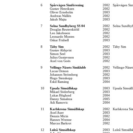
6
Spårvägen Simförening
2002
Spårvägen Si
Gustav Henriksen
2002
Oliver Erneholm
2003
Andreas Wallén
2002
Jakub Majta
2003
7
Solna Sundbyberg SS 04
2002
Solna Sundby
Douglas Reuterskiöld
2002
Leo Jakobsson
2002
Leonardo Montes
2002
Oskar Fridsell
2003
8
Täby Sim
2002
Täby Sim
Gustav Ahlqvist
2003
Simon Seel
2003
Julius Gustavsson
2002
Axel von Goës
2002
9
Vellinge-Näsets Simklubb
2002
Vellinge-Näse
Lucas Örmon
2003
Johannes Strömberg
2002
Hugo Stenskepp
2003
Eskil Ramäng
2004
10
Upsala Simsällskap
2003
Upsala Simsäl
Mikael Söderberg
2003
Lukas Höglund
2004
Danny Simaleza
2005
Adi Ramovic
2004
11
Karlskrona Simsällskap
2002
Karlskrona Si
Axel Auer
2003
Dennis Micin
2002
Hannes Wrenne
2004
Marcus Barkrot
2002
12
Luleå Simsällskap
2003
Luleå Simsäll