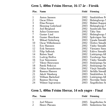
Gren 5, 400m Frisim Herrar, 16-17 år - Försök
Plac.
Namn
Född
Förening
1
Anton Jansson
2002
Simklubben P
2
Oscar Elfers
2002
Helsingborgs 
3
Elias Persson
2002
Malmö Kappsi
4
Henning Cederlund
2003
Helsingborgs 
5
Joel Berglund
2002
Sundsvalls Sim
6
Julius Gustavsson
2002
Täby Sim
7
Gustav Lind
2002
Helsingborgs 
8
Gustav Henriksen
2002
Spårvägen Si
9
Mikael Söderberg
2003
Upsala Simsäl
10
Oscar Wilhelmsson
2002
Örebro Simall
11
Eric Hansson
2002
Väsby Simsäll
12
Erik Stensson
2002
Värnamo Sims
13
Filip Salbrink
2002
Eslövs Simsäll
14
Ruben Staaf
2002
Linköpings Al
15
Ludvig Holfve
2003
Turebergs Si
16
Ivar Simonsson
2002
Väsby Simsäll
17
Viktor Henrysson
2003
Jönköpings Si
18
Patrik Petkoczi
2002
Jönköpings Si
19
Oskar Axandersson
2002
Växjö Simsäll
20
Rasmus Hanson
2003
Järfälla Simsäl
21
Jakob Wassberg
2003
Simklubben Ä
22
William Barkehed
2003
Linköpings Al
23
Rasmus Skyving
2003
Norrtälje Sim
24
Wilmer Ingvarsson
2003
Ängelholms Si
Gren 5, 400m Frisim Herrar, 14 och yngre - Final
Plac.
Namn
Född
Förening
1
Joel Nilsson
2005
Ängelholms Si
2
Henry Plavans
2005
Södertörns Si