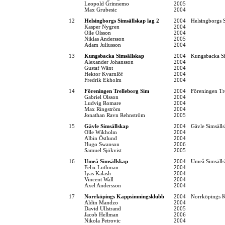
Leopold Grinnemo
2005
Max Grubesic
2004
12
Helsingborgs Simsällskap lag 2
2004
Helsingborgs 
Kasper Nygren
2004
Olle Olsson
2004
Niklas Andersson
2005
Adam Juliusson
2004
13
Kungsbacka Simsällskap
2004
Kungsbacka Si
Alexander Johansson
2004
Gustaf Wänt
2004
Hektor Kvarnlöf
2004
Fredrik Ekholm
2004
14
Föreningen Trelleborg Sim
2004
Föreningen Tr
Gabriel Olsson
2004
Ludvig Romare
2004
Max Ringström
2004
Jonathan Ravn Rehnström
2005
15
Gävle Simsällskap
2004
Gävle Simsäll
Olle Wikholm
2004
Albin Östlund
2004
Hugo Swanson
2006
Samuel Sjökvist
2005
16
Umeå Simsällskap
2004
Umeå Simsäll
Felix Luthman
2004
Iyas Kalash
2004
Vincent Wall
2004
Axel Andersson
2004
17
Norrköpings Kappsimningsklubb
2004
Norrköpings 
Aldin Mandzo
2004
David Ullstrand
2005
Jacob Hellman
2006
Nikola Petrovic
2004