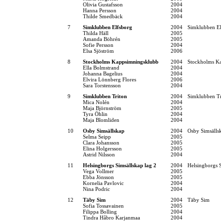
Olivia Gustafsson
2004
Hanna Persson
2004
Thilde Smedbäck
2004
7
Simklubben Elfsborg
2004
Simklubben El
Thilda Häll
2005
Amanda Böhrén
2005
Sofie Persson
2004
Elsa Sjöström
2006
8
Stockholms Kappsimningsklubb
2004
Stockholms K
Ella Bolmstrand
2004
Johanna Bagelius
2004
Elvira Lönnberg Flores
2006
Sara Torstensson
2004
9
Simklubben Triton
2004
Simklubben Tr
Mica Nolén
2004
Maja Björnström
2005
Tyra Öhlin
2004
Maja Blomliden
2004
10
Osby Simsällskap
2004
Osby Simsälls
Selma Seipp
2005
Clara Johansson
2005
Elina Holgersson
2005
Astrid Nilsson
2004
11
Helsingborgs Simsällskap lag 2
2004
Helsingborgs 
Vega Vollmer
2005
Ebba Jönsson
2005
Kornelia Pavlovic
2004
Nina Podric
2004
12
Täby Sim
2004
Täby Sim
Sofia Tossavainen
2005
Filippa Bolling
2004
Tindra Håbro Karjanmaa
2004