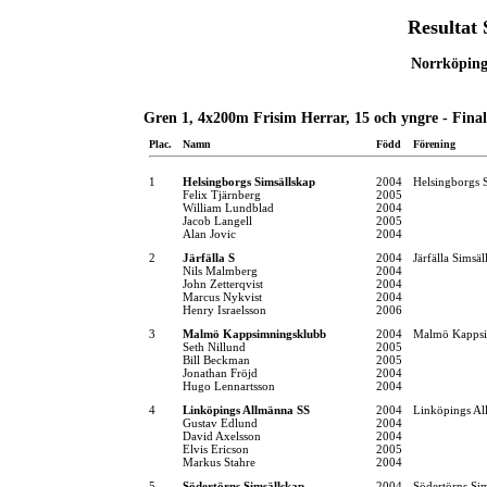
Resultat
Norrköping
Gren 1, 4x200m Frisim Herrar, 15 och yngre - Final
Plac.
Namn
Född
Förening
1
Helsingborgs Simsällskap
2004
Helsingborgs 
Felix Tjärnberg
2005
William Lundblad
2004
Jacob Langell
2005
Alan Jovic
2004
2
Järfälla S
2004
Järfälla Simsäl
Nils Malmberg
2004
John Zetterqvist
2004
Marcus Nykvist
2004
Henry Israelsson
2006
3
Malmö Kappsimningsklubb
2004
Malmö Kappsi
Seth Nillund
2005
Bill Beckman
2005
Jonathan Fröjd
2004
Hugo Lennartsson
2004
4
Linköpings Allmänna SS
2004
Linköpings Al
Gustav Edlund
2004
David Axelsson
2004
Elvis Ericson
2005
Markus Stahre
2004
5
Södertörns Simsällskap
2004
Södertörns Si