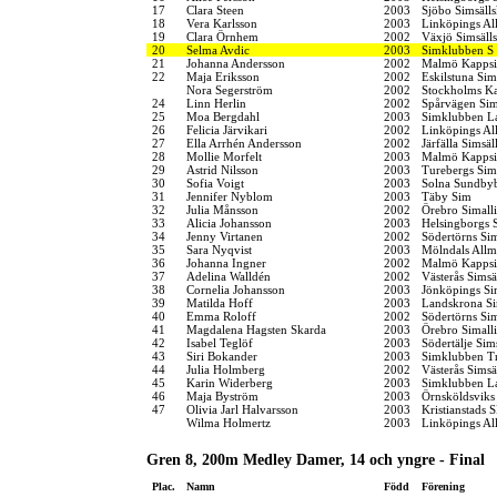
17
Clara Steen
2003
Sjöbo Simsäll
18
Vera Karlsson
2003
Linköpings Al
19
Clara Örnhem
2002
Växjö Simsäll
20
Selma Avdic
2003
Simklubben S
21
Johanna Andersson
2002
Malmö Kappsi
22
Maja Eriksson
2002
Eskilstuna Si
Nora Segerström
2002
Stockholms K
24
Linn Herlin
2002
Spårvägen Si
25
Moa Bergdahl
2003
Simklubben L
26
Felicia Järvikari
2002
Linköpings Al
27
Ella Arrhén Andersson
2002
Järfälla Simsäl
28
Mollie Morfelt
2003
Malmö Kappsi
29
Astrid Nilsson
2003
Turebergs Si
30
Sofia Voigt
2003
Solna Sundby
31
Jennifer Nyblom
2003
Täby Sim
32
Julia Månsson
2002
Örebro Simall
33
Alicia Johansson
2003
Helsingborgs 
34
Jenny Virtanen
2002
Södertörns Si
35
Sara Nyqvist
2003
Mölndals Allm
36
Johanna Ingner
2002
Malmö Kappsi
37
Adelina Walldén
2002
Västerås Simsä
38
Cornelia Johansson
2003
Jönköpings Si
39
Matilda Hoff
2003
Landskrona Si
40
Emma Roloff
2002
Södertörns Si
41
Magdalena Hagsten Skarda
2003
Örebro Simall
42
Isabel Teglöf
2003
Södertälje Sim
43
Siri Bokander
2003
Simklubben Tr
44
Julia Holmberg
2002
Västerås Simsä
45
Karin Widerberg
2003
Simklubben L
46
Maja Byström
2003
Örnsköldsviks
47
Olivia Jarl Halvarsson
2003
Kristianstads 
Wilma Holmertz
2003
Linköpings Al
Gren 8, 200m Medley Damer, 14 och yngre - Final
Plac.
Namn
Född
Förening