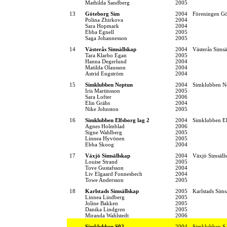
Mathilda Sandberg
2005
13
Göteborg Sim
2004
Föreningen G
Polina Zhirkova
2004
Sara Hopmark
2004
Ebba Egnell
2005
Saga Johannesson
2005
14
Västerås Simsällskap
2004
Västerås Simsä
Tara Klarbo Egan
2005
Hanna Degerlund
2004
Matilda Olausson
2004
Astrid Engström
2004
15
Simklubben Neptun
2004
Simklubben N
Iris Martinsson
2005
Sara Lofter
2006
Elin Grähs
2004
Nike Johnston
2005
16
Simklubben Elfsborg lag 2
2004
Simklubben El
Agnes Holmblad
2006
Signe Wahlberg
2005
Linnea Hyvönen
2005
Ebba Skoog
2004
17
Växjö Simsällskap
2004
Växjö Simsäll
Louise Strand
2005
Tove Gustafsson
2004
Liv Elgaard Fonnesbech
2004
Towe Andersson
2005
18
Karlstads Simsällskap
2005
Karlstads Sims
Linnea Lindberg
2005
Joline Bakken
2005
Danika Lindgren
2005
Miranda Wahlstedt
2006
Simklubben S02
2004
Simklubben S