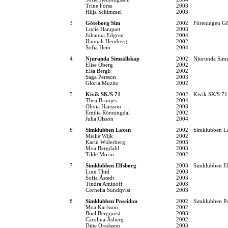
Trine Forss
2003
Hilja Schimmel
2003
3
Göteborg Sim
2002
Föreningen G
Lucie Hanquet
2003
Johanna Edgren
2004
Hannah Hemberg
2002
Sofia Hein
2004
4
Njurunda Simsällskap
2002
Njurunda Sims
Elise Öberg
2002
Elsa Bergh
2002
Saga Persson
2003
Gloria Muzito
2002
5
Kivik SK/S 71
2002
Kivik SK/S 71
Thea Brünjes
2004
Olivia Hansson
2003
Emilia Rönningdal
2002
Julia Olsson
2004
6
Simklubben Laxen
2002
Simklubben L
Mellie Wijk
2002
Karin Widerberg
2003
Moa Bergdahl
2003
Tilde Morin
2002
7
Simklubben Elfsborg
2003
Simklubben El
Linn Thid
2003
Sofia Åstedt
2003
Tindra Aminoff
2003
Cornelia Sundqvist
2003
8
Simklubben Poseidon
2002
Simklubben P
Moa Karlsson
2002
Boel Bergquist
2003
Carolina Åsberg
2002
Ditte Oredsson
2003