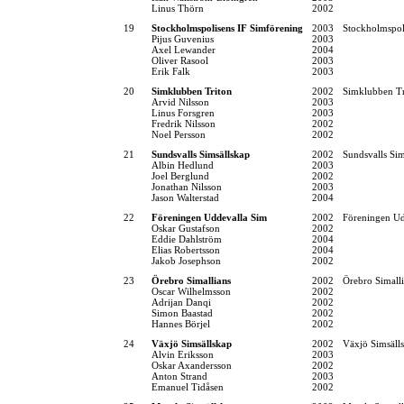
Linus Thörn
2002
19
Stockholmspolisens IF Simförening
2003
Stockholmspol
Pijus Guvenius
2003
Axel Lewander
2004
Oliver Rasool
2003
Erik Falk
2003
20
Simklubben Triton
2002
Simklubben Tr
Arvid Nilsson
2003
Linus Forsgren
2003
Fredrik Nilsson
2002
Noel Persson
2002
21
Sundsvalls Simsällskap
2002
Sundsvalls Sim
Albin Hedlund
2003
Joel Berglund
2002
Jonathan Nilsson
2003
Jason Walterstad
2004
22
Föreningen Uddevalla Sim
2002
Föreningen Ud
Oskar Gustafson
2002
Eddie Dahlström
2004
Elias Robertsson
2004
Jakob Josephson
2002
23
Örebro Simallians
2002
Örebro Simall
Oscar Wilhelmsson
2002
Adrijan Danqi
2002
Simon Baastad
2002
Hannes Börjel
2002
24
Växjö Simsällskap
2002
Växjö Simsäll
Alvin Eriksson
2003
Oskar Axandersson
2002
Anton Strand
2003
Emanuel Tidåsen
2002