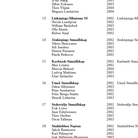
Ji An Wang
2003
Albin Eriksson
2003
Theo Ylipää
2004
Magnus Lindström
2004
13
Linköpings Allmänna SS
2002
Linköpings Al
Nicola Lundqvist
2002
William Barkehed
2003
Olle Almén
2003
Ruben Staaf
2002
14
Jönköpings Simsällskap
2002
Jönköpings Si
Viktor Henrysson
2003
Job Sanders
2003
Dennis Partanen
2003
Patrik Petkoczi
2002
15
Karlstads Simsällskap
2002
Karlstads Sims
Max Leisten
2002
Marcus Bülund
2004
Ludvig Mathisen
2003
Elias Sjölander
2003
16
Umeå Simsällskap
2002
Umeå Simsäll
Oskar Albinsson
2003
Peter Sundström
2002
Felix Bengs-Stattin
2002
Henrik Lidström
2003
17
Södertälje Simsällskap
2002
Södertälje Sim
Erik Lööw
2003
Juan Esbjörnsson
2002
Theo Oerther
2003
Oscar Fällman
2003
18
Simklubben Neptun
2002
Simklubben N
Jakob Rasmuson
2003
Karl Palmqvist
2002
Isak Wallström-Blomgren
2003