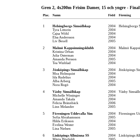
Gren 2, 4x200m Frisim Damer, 15 och yngre - Final
Plac.
Namn
Född
Förening
1
Helsingborgs Simsällskap
2004
Helsingborgs 
Tyra Littorin
2004
Cajsa Wöhl
2004
Elsa Andersson
2004
Liv Bexell
2005
2
Malmö Kappsimningsklubb
2004
Malmö Kappsi
Kristina Orban
2004
Julia Osterman
2004
Amanda Persson
2005
Tea Winblad
2004
3
Jönköpings Simsällskap
2004
Jönköpings Si
Moa Holmquist
2004
Ida Rudelius
2004
Alba Arberg
2005
Nora Rogö
2004
4
Väsby Simsällskap
2004
Väsby Simsäll
Michelle Wissinger
2004
Amanda Takala
2004
Felicia Brännbäck
2006
Linn Melander
2005
5
Föreningen Uddevalla Sim
2004
Föreningen Ud
Sofia Abrahamsson
2005
Hilda Eriksson
2004
Evelina Wester
2004
Lina Nielsen
2005
6
Linköpings Allmänna SS
2004
Linköpings Al
Märta Högfeldt
2005