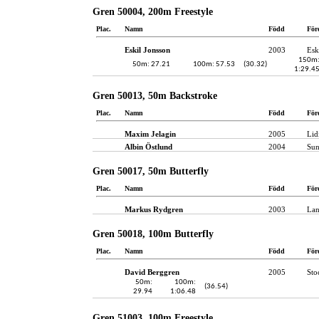
Gren 50004, 200m Freestyle
Plac.
Namn
Född
För
Eskil Jonsson
2003
Esk
150m
50m: 27.21
100m: 57.53
(30.32)
1:29.4
Gren 50013, 50m Backstroke
Plac.
Namn
Född
För
Maxim Jelagin
2005
Lid
Albin Östlund
2004
Sun
Gren 50017, 50m Butterfly
Plac.
Namn
Född
För
Markus Rydgren
2003
Lan
Gren 50018, 100m Butterfly
Plac.
Namn
Född
För
David Berggren
2005
Sto
50m:
100m:
(36.54)
29.94
1:06.48
Gren 51003, 100m Freestyle