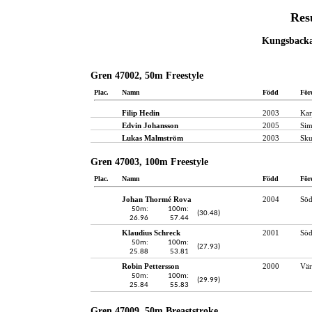
Res
Kungsbacka,
Gren 47002, 50m Freestyle
Plac.
Namn
Född
För
Filip Hedin
2003
Kar
Edvin Johansson
2005
Sim
Lukas Malmström
2003
Sku
Gren 47003, 100m Freestyle
Plac.
Namn
Född
För
Johan Thormé Rova
2004
Söd
50m:
100m:
(30.48)
26.96
57.44
Klaudius Schreck
2001
Söd
50m:
100m:
(27.93)
25.88
53.81
Robin Pettersson
2000
Vär
50m:
100m:
(29.99)
25.84
55.83
Gren 47009, 50m Breaststroke