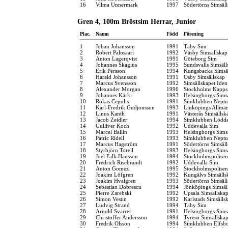
16
Vilma Unnermark
1997
Södertörns Simsäl
Gren 4, 100m Bröstsim Herrar, Junior
Plac.
Namn
Född
Förening
1
Johan Johansson
1991
Täby Sim
2
Robert Palosaari
1992
Väsby Simsällskap
3
Anton Lagerqvist
1991
Göteborg Sim
4
Johannes Skagius
1995
Sundsvalls Simsäll
5
Erik Persson
1994
Kungsbacka Simsä
6
Harald Johansson
1991
Osby Simsällskap
7
Marcus Svensson
1992
Simsällskapet Iden
8
Alexander Morgan
1996
Stockholms Kapps
9
Johannes Kärki
1993
Helsingborgs Sims
10
Rokas Cepulis
1991
Simklubben Nept
11
Karl-Fredrik Gudjonsson
1993
Linköpings Allmä
12
Linus Kanth
1991
Västerås Simsällsk
13
Jacob Zeidler
1994
Simklubben Lödd
14
Gulliver Koch
1992
Uddevalla Sim
15
Marcel Ballin
1993
Helsingborgs Sims
16
Patric Ridell
1993
Simklubben Nept
17
Marcus Hagström
1991
Södertörns Simsäl
18
Styrbjörn Torell
1993
Helsingborgs Sims
19
Joel Falk Hansson
1994
Stockholmspolisen
20
Fredrich Risebrandt
1992
Uddevalla Sim
21
Anton Gomez
1995
Stockholmspolisen
22
Joakim Löfgren
1992
Kungälvs Simsälls
23
Joakim Hvalgren
1993
Södertörns Simsäl
24
Sebastian Dobrescu
1994
Jönköpings Simsäl
25
Pierre Zarebski
1992
Upsala Simsällska
26
Simon Vestin
1992
Karlstads Simsälls
27
Ludvig Strand
1994
Täby Sim
28
Arnold Svarrer
1991
Helsingborgs Sims
29
Christoffer Andersson
1994
Tyresö Simsällska
30
Fredrik Olsson
1994
Simklubben Elfsb