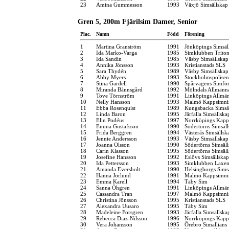
23
Amina Gummesson
1993
Växjö Simsällskap
Gren 5, 200m Fjärilsim Damer, Senior
Plac.
Namn
Född
Förening
1
Martina Granström
1991
Jönköpings Simsäl
2
Ida Marko-Varga
1985
Simklubben Trito
3
Ida Sandin
1985
Väsby Simsällskap
4
Annika Jönsson
1993
Kristianstads SLS
5
Sara Thydén
1989
Väsby Simsällskap
6
Abby Myers
1993
Stockholmspolisen
7
Stina Gardell
1990
Spårvägens Simfö
8
Miranda Bånnsgård
1992
Mölndals Allmänna
9
Tove Törnström
1991
Linköpings Allmä
10
Nelly Hansson
1993
Malmö Kappsimni
11
Ebba Rosenquist
1989
Kungsbacka Simsä
12
Linda Baron
1995
Järfälla Simsällska
13
Elin Podéus
1997
Norrköpings Kapp
14
Emma Gustafsson
1990
Södertörns Simsäl
15
Frida Berggren
1994
Västerås Simsällsk
16
Jennie Andersson
1993
Väsby Simsällskap
17
Joanna Olsson
1990
Södertörns Simsäl
18
Carin Klasson
1995
Södertörns Simsäl
19
Josefine Hansson
1992
Eslövs Simsällskap
20
Ida Pettersson
1993
Simklubben Laxe
21
Amanda Eversholt
1990
Helsingborgs Sims
22
Hanna Jörlund
1991
Malmö Kappsimni
23
Emma Karell
1994
Täby Sim
24
Sanna Öhgren
1991
Linköpings Allmä
25
Cassandra Tran
1997
Malmö Kappsimni
26
Christina Jönsson
1995
Kristianstads SLS
27
Alexandra Uusaro
1995
Täby Sim
28
Madeleine Forsgren
1993
Järfälla Simsällska
29
Rebecca Diaz-Nilsson
1996
Norrköpings Kapp
30
Vera Johansson
1995
Örebro Simallians