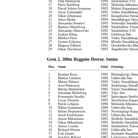
16
Filip Holmqvist
1994
Simklubben S 02
17
Patric Kartberg
1992
Mölndals Allmänna
18
David Schön-Svensson
1993
Malmö Kappsimni
19
Oscar Zedendahl
1995
Väsby Simsällskap
20
Oskar Johansson
1993
Kungsbacka Simsä
21
Julius Hjelm
1994
Simsällskapet Iden
22
Alexander Kesenci
1995
Södertälje Simsäll
23
Rasmus Wetterborg
1996
Simklubben Trito
24
Alexander Dimcevski
1995
Simklubben S 02
25
Joakim Kling
1991
Göteborg Sim
26
Markus Fürst
1996
Väsby Simsällskap
27
Gusten Eriksson
1994
Motala Simsällska
28
Magnus Edlund
1991
Örnsköldsviks Al
29
Oskar Davidsson
1993
Ängelholms Simsä
Gren 2, 200m Ryggsim Herrar, Senior
Plac.
Namn
Född
Förening
1
Kristian Kron
1992
Helsingborgs Sims
2
Mattias Carlsson
1990
Uddevalla Sim
3
Martin Nilsson
1993
Väsby Simsällskap
4
Axel Pettersson
1995
Jönköpings Simsäl
5
Martin Harlenbäck
1983
Växjö Simsällskap
6
Sebastian Holmberg
1991
Täby Sim
7
Konstantin Sundin
1987
Spårvägens Simfö
8
Lucas Thomée
1993
Stockholms Kapps
9
Patrik Löfgren
1996
Mölndals Allmänna
10
Niklas Gustafsson
1989
Uddevalla Sim
11
Stefan Stojmenovic
1993
Norrköpings Kapp
12
Jacob Fredriksson
1992
Uddevalla Sim
13
Anton Mikaelsson
1993
Skellefte Simsälls
14
Oskar Mikaelsson
1995
Skellefte Simsälls
15
Anton Lundin
1994
Simklubben Trito
16
Rickard Wirzén
1993
Uddevalla Sim
17
Erik Gissén
1992
Karlstads Simsälls
18
Joachim Wiking
1987
Linköpings Allmä