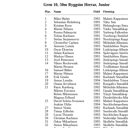
Gren 10, 50m Ryggsim Herrar, Junior
Plac.
Namn
Född
Förening
1
Måns Hjelm
1992
Malmö Kappsimni
2
Sebastian Holmberg
1991
Täby Sim
3
Kristian Kron
1992
Helsingborgs Sims
4
Martin Nilsson
1993
Väsby Simsällskap
5
Pontus Palmqvist
1991
Varberg-Falkenbe
6
Tobias Karlsson
1991
Turebergs Simklu
7
Stefan Stojmenovic
1993
Norrköpings Kapp
8
Christoffer Carlsen
1992
Mölndals Allmänna
9
Antonio Lutula
1993
Simklubben Nept
10
Oscar Ekström
1994
Linköpings Allmä
11
Adam Karlsson
1994
Spårvägens Simfö
12
Markus Olsson
1991
Simklubben Hajen
13
Axel Pettersson
1995
Jönköpings Simsäl
14
Viktor Rochowiak
1993
Jönköpings Simsäl
Martin Persson
1992
Trollhättans Simsä
16
Samuel Bälter
1991
Linköpings Allmä
17
Martin Nilsson
1993
Malmö Kappsimni
18
Erik Gissén
1992
Karlstads Simsälls
19
Anton Lundin
1994
Simklubben Trito
20
Ossian Arvidsson
1992
Kungälvs Simsälls
21
Patric Kartberg
1992
Mölndals Allmänna
Mårten Ericsson
1991
Upsala Simsällska
Robin Mårtensson
1991
Växjö Simsällskap
Magnus Edlund
1991
Örnsköldsviks Al
25
David Schön-Svensson
1993
Malmö Kappsimni
Joakim Uhlin
1994
Stockholmspolisen
27
Simon Vestin
1992
Karlstads Simsälls
28
Timay Edholm
1993
Sundsvalls Simsäll
29
Lucas Thomée
1993
Stockholms Kapps
30
Christian Karlsson
1993
Södertälje Simsäll
31
Oskar Mikaelsson
1995
Skellefte Simsälls
32
Anton Mikaelsson
1993
Skellefte Simsälls