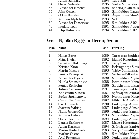
Anton Sandäng
1994
Täby Sim
34
Oscar Zedendahl
1995
Väsby Simsällskap
35
Alexander Kesenci
1995
Södertälje Simsäll
36
John Olsson
1995
Simklubben Laxe
37
Oskar Davidsson
1993
Ängelholms Simsä
38
Andreas Myhrberg
1993
S71
39
Alexander Dimcevski
1995
Simklubben S 02
40
Freddie Tour
1991
Simklubben Nept
41
Filip Holmqvist
1994
Simklubben S 02
Gren 10, 50m Ryggsim Herrar, Senior
Plac.
Namn
Född
Förening
1
Niklas Borin
1989
Turebergs Simklu
2
Måns Hjelm
1992
Malmö Kappsimni
3
Sebastian Holmberg
1991
Täby Sim
4
Kristian Kron
1992
Helsingborgs Sims
5
Martin Nilsson
1993
Väsby Simsällskap
6
Pontus Palmqvist
1991
Varberg-Falkenbe
7
Alexander Nyström
1990
Simklubben Nept
8
Nikola Stojmenovic
1988
Norrköpings Kapp
9
Pontus Renholm
1986
Stockholmspolisen
10
Tobias Karlsson
1991
Turebergs Simklu
11
Konstantin Sundin
1987
Spårvägens Simfö
12
Stefan Stojmenovic
1993
Norrköpings Kapp
13
Christoffer Carlsen
1992
Mölndals Allmänna
14
Carl Holmertz
1990
Linköpings Allmä
15
Joachim Wiking
1987
Linköpings Allmä
16
Niclas Granström
1990
Jönköpings Simsäl
17
Antonio Lutula
1993
Simklubben Nept
18
Oscar Ekström
1994
Linköpings Allmä
19
Lennie Sahlström
1987
Malmö Kappsimni
20
Adam Karlsson
1994
Spårvägens Simfö
Martin Harlenbäck
1983
Växjö Simsällskap
22
Markus Olsson
1991
Simklubben Hajen
23
Axel Pettersson
1995
Jönköpings Simsäl