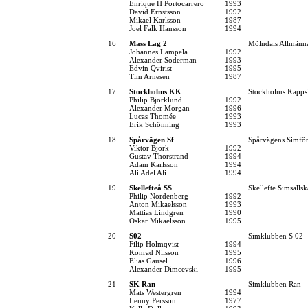
Enrique H Portocarrero
1993
David Ernstsson
1992
Mikael Karlsson
1987
Joel Falk Hansson
1994
16
Mass Lag 2
Mölndals Allmänna
Johannes Lampela
1992
Alexander Söderman
1993
Edvin Qvirist
1995
Tim Arnesen
1987
17
Stockholms KK
Stockholms Kapps
Philip Björklund
1992
Alexander Morgan
1996
Lucas Thomée
1993
Erik Schönning
1993
18
Spårvägen Sf
Spårvägens Simfö
Viktor Björk
1992
Gustav Thorstrand
1994
Adam Karlsson
1994
Ali Adel Ali
1994
19
Skellefteå SS
Skellefte Simsälls
Philip Nordenberg
1992
Anton Mikaelsson
1993
Mattias Lindgren
1990
Oskar Mikaelsson
1995
20
S02
Simklubben S 02
Filip Holmqvist
1994
Konrad Nilsson
1995
Elias Gausel
1996
Alexander Dimcevski
1995
21
SK Ran
Simklubben Ran
Mats Westergren
1994
Lenny Persson
1977