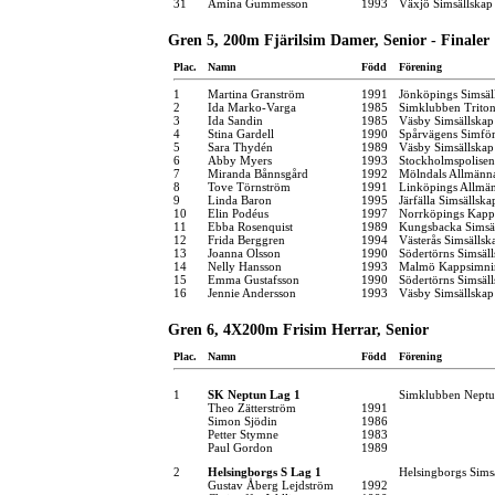
31
Amina Gummesson
1993
Växjö Simsällskap
Gren 5, 200m Fjärilsim Damer, Senior - Finaler
Plac.
Namn
Född
Förening
1
Martina Granström
1991
Jönköpings Simsäl
2
Ida Marko-Varga
1985
Simklubben Trito
3
Ida Sandin
1985
Väsby Simsällskap
4
Stina Gardell
1990
Spårvägens Simfö
5
Sara Thydén
1989
Väsby Simsällskap
6
Abby Myers
1993
Stockholmspolisen
7
Miranda Bånnsgård
1992
Mölndals Allmänna
8
Tove Törnström
1991
Linköpings Allmä
9
Linda Baron
1995
Järfälla Simsällska
10
Elin Podéus
1997
Norrköpings Kapp
11
Ebba Rosenquist
1989
Kungsbacka Simsä
12
Frida Berggren
1994
Västerås Simsällsk
13
Joanna Olsson
1990
Södertörns Simsäl
14
Nelly Hansson
1993
Malmö Kappsimni
15
Emma Gustafsson
1990
Södertörns Simsäl
16
Jennie Andersson
1993
Väsby Simsällskap
Gren 6, 4X200m Frisim Herrar, Senior
Plac.
Namn
Född
Förening
1
SK Neptun Lag 1
Simklubben Nept
Theo Zätterström
1991
Simon Sjödin
1986
Petter Stymne
1983
Paul Gordon
1989
2
Helsingborgs S Lag 1
Helsingborgs Sims
Gustav Åberg Lejdström
1992