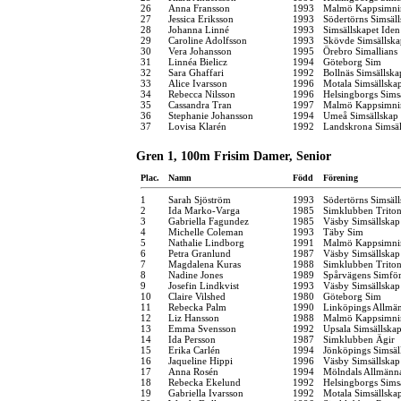
26
Anna Fransson
1993
Malmö Kappsimni
27
Jessica Eriksson
1993
Södertörns Simsäl
28
Johanna Linné
1993
Simsällskapet Iden
29
Caroline Adolfsson
1993
Skövde Simsällska
30
Vera Johansson
1995
Örebro Simallians
31
Linnéa Bielicz
1994
Göteborg Sim
32
Sara Ghaffari
1992
Bollnäs Simsällska
33
Alice Ivarsson
1996
Motala Simsällska
34
Rebecca Nilsson
1996
Helsingborgs Sims
35
Cassandra Tran
1997
Malmö Kappsimni
36
Stephanie Johansson
1994
Umeå Simsällskap
37
Lovisa Klarén
1992
Landskrona Simsäl
Gren 1, 100m Frisim Damer, Senior
Plac.
Namn
Född
Förening
1
Sarah Sjöström
1993
Södertörns Simsäl
2
Ida Marko-Varga
1985
Simklubben Trito
3
Gabriella Fagundez
1985
Väsby Simsällskap
4
Michelle Coleman
1993
Täby Sim
5
Nathalie Lindborg
1991
Malmö Kappsimni
6
Petra Granlund
1987
Väsby Simsällskap
7
Magdalena Kuras
1988
Simklubben Trito
8
Nadine Jones
1989
Spårvägens Simfö
9
Josefin Lindkvist
1993
Väsby Simsällskap
10
Claire Vilshed
1980
Göteborg Sim
11
Rebecka Palm
1990
Linköpings Allmä
12
Liz Hansson
1988
Malmö Kappsimni
13
Emma Svensson
1992
Upsala Simsällska
14
Ida Persson
1987
Simklubben Ägir
15
Erika Carlén
1994
Jönköpings Simsäl
16
Jaqueline Hippi
1996
Väsby Simsällskap
17
Anna Rosén
1994
Mölndals Allmänna
18
Rebecka Ekelund
1992
Helsingborgs Sims
19
Gabriella Ivarsson
1992
Motala Simsällska