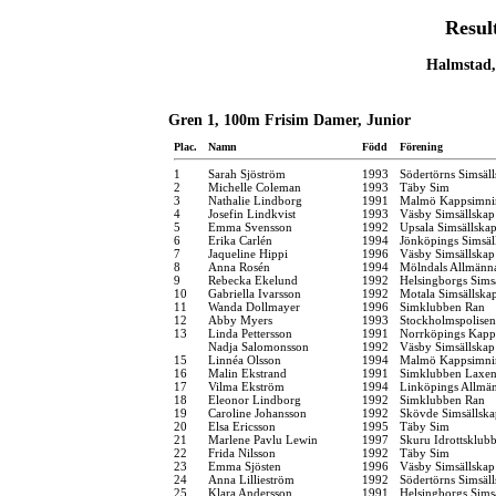
Resul
Halmstad,
Gren 1, 100m Frisim Damer, Junior
Plac.
Namn
Född
Förening
1
Sarah Sjöström
1993
Södertörns Simsäl
2
Michelle Coleman
1993
Täby Sim
3
Nathalie Lindborg
1991
Malmö Kappsimni
4
Josefin Lindkvist
1993
Väsby Simsällskap
5
Emma Svensson
1992
Upsala Simsällska
6
Erika Carlén
1994
Jönköpings Simsäl
7
Jaqueline Hippi
1996
Väsby Simsällskap
8
Anna Rosén
1994
Mölndals Allmänna
9
Rebecka Ekelund
1992
Helsingborgs Sims
10
Gabriella Ivarsson
1992
Motala Simsällska
11
Wanda Dollmayer
1996
Simklubben Ran
12
Abby Myers
1993
Stockholmspolisen
13
Linda Pettersson
1991
Norrköpings Kapp
Nadja Salomonsson
1992
Väsby Simsällskap
15
Linnéa Olsson
1994
Malmö Kappsimni
16
Malin Ekstrand
1991
Simklubben Laxe
17
Vilma Ekström
1994
Linköpings Allmä
18
Eleonor Lindborg
1992
Simklubben Ran
19
Caroline Johansson
1992
Skövde Simsällska
20
Elsa Ericsson
1995
Täby Sim
21
Marlene Pavlu Lewin
1997
Skuru Idrottsklub
22
Frida Nilsson
1992
Täby Sim
23
Emma Sjösten
1996
Väsby Simsällskap
24
Anna Lillieström
1992
Södertörns Simsäl
25
Klara Andersson
1991
Helsingborgs Sims