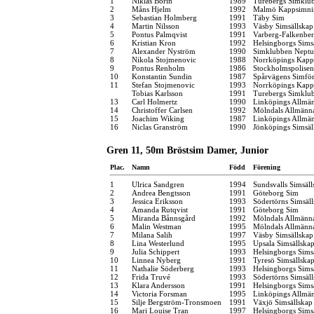
1
Niklas Borin
1989
Turebergs Simklu
2
Måns Hjelm
1992
Malmö Kappsimni
3
Sebastian Holmberg
1991
Täby Sim
4
Martin Nilsson
1993
Väsby Simsällskap
5
Pontus Palmqvist
1991
Varberg-Falkenbe
6
Kristian Kron
1992
Helsingborgs Sims
7
Alexander Nyström
1990
Simklubben Nept
8
Nikola Stojmenovic
1988
Norrköpings Kapp
9
Pontus Renholm
1986
Stockholmspolisen
10
Konstantin Sundin
1987
Spårvägens Simfö
11
Stefan Stojmenovic
1993
Norrköpings Kapp
Tobias Karlsson
1991
Turebergs Simklu
13
Carl Holmertz
1990
Linköpings Allmä
14
Christoffer Carlsen
1992
Mölndals Allmänna
15
Joachim Wiking
1987
Linköpings Allmä
16
Niclas Granström
1990
Jönköpings Simsäl
Gren 11, 50m Bröstsim Damer, Junior
Plac.
Namn
Född
Förening
1
Ulrica Sandgren
1994
Sundsvalls Simsäll
2
Andrea Bengtsson
1991
Göteborg Sim
3
Jessica Eriksson
1993
Södertörns Simsäl
4
Amanda Rutqvist
1991
Göteborg Sim
5
Miranda Bånnsgård
1992
Mölndals Allmänna
6
Malin Westman
1995
Mölndals Allmänna
7
Milana Salih
1997
Väsby Simsällskap
8
Lina Westerlund
1995
Upsala Simsällska
9
Julia Schippert
1993
Helsingborgs Sims
10
Linnea Nyberg
1991
Tyresö Simsällska
11
Nathalie Söderberg
1993
Helsingborgs Sims
12
Frida Truvé
1993
Södertörns Simsäl
13
Klara Andersson
1991
Helsingborgs Sims
14
Victoria Forsman
1995
Linköpings Allmä
15
Silje Bergström-Tronsmoen
1991
Växjö Simsällskap
16
Mari Louise Tran
1997
Helsingborgs Sims