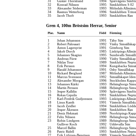
31
Gustav Thorstrand
1994
Spårvägens Simfö
32
Konrad Nilsson
1995
Simklubben S 02
33
Alexander Söderman
1993
Mölndals Allmänna
34
Rasmus Wetterborg
1996
Simklubben Trito
35
Jacob Thoft
1993
Simklubben Ran
Gren 4, 100m Bröstsim Herrar, Senior
Plac.
Namn
Född
Förening
1
Johan Johansson
1991
Täby Sim
2
Robert Palosaari
1992
Väsby Simsällskap
3
Anton Lagerqvist
1991
Göteborg Sim
4
Jakob Dorch
1985
Linköpings Allmä
5
Johannes Skagius
1995
Sundsvalls Simsäll
6
Andreas Fürst
1990
Väsby Simsällskap
7
Niklas Tour
1989
Simklubben Nept
8
Erik Persson
1994
Kungsbacka Simsä
9
Harald Johansson
1991
Osby Simsällskap
10
Rickard Berglund
1987
Mölndals Allmänna
11
Marcus Svensson
1992
Simsällskapet Iden
12
Alexander Morgan
1996
Stockholms Kapps
13
Johannes Kärki
1993
Helsingborgs Sims
14
Martin Persson
1988
Helsingborgs Sims
15
Jesper Kalldin
1990
Spårvägens Simfö
16
Rokas Cepulis
1991
Simklubben Nept
17
Karl-Fredrik Gudjonsson
1993
Linköpings Allmä
18
Linus Kanth
1991
Västerås Simsällsk
19
Jacob Zeidler
1994
Simklubben Lödd
20
Jesper Åkesson
1988
Simklubben Ran
21
Deniz Hekmati
1989
Norrköpings Kapp
22
Felix Nilsson
1990
Helsingborgs Sims
23
Robin Lindgren
1989
Helsingborgs Sims
Gulliver Koch
1992
Uddevalla Sim
25
Marcel Ballin
1993
Helsingborgs Sims
26
Patric Ridell
1993
Simklubben Nept
27
Erik Löfgren-Bengtson
1989
Västerås Simsällsk