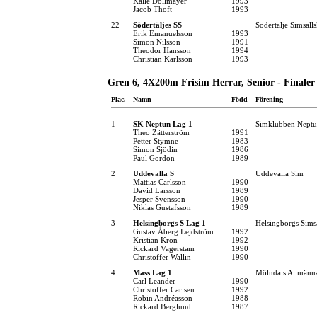
Kalle Dollmayer
1993
Jacob Thoft
1993
22
Södertäljes SS
Södertälje Simsäll
Erik Emanuelsson
1993
Simon Nilsson
1991
Theodor Hansson
1994
Christian Karlsson
1993
Gren 6, 4X200m Frisim Herrar, Senior - Finaler
Plac.
Namn
Född
Förening
1
SK Neptun Lag 1
Simklubben Nept
Theo Zätterström
1991
Petter Stymne
1983
Simon Sjödin
1986
Paul Gordon
1989
2
Uddevalla S
Uddevalla Sim
Mattias Carlsson
1990
David Larsson
1989
Jesper Svensson
1990
Niklas Gustafsson
1989
3
Helsingborgs S Lag 1
Helsingborgs Sims
Gustav Åberg Lejdström
1992
Kristian Kron
1992
Rickard Vagerstam
1990
Christoffer Wallin
1990
4
Mass Lag 1
Mölndals Allmänna
Carl Leander
1990
Christoffer Carlsen
1992
Robin Andréasson
1988
Rickard Berglund
1987