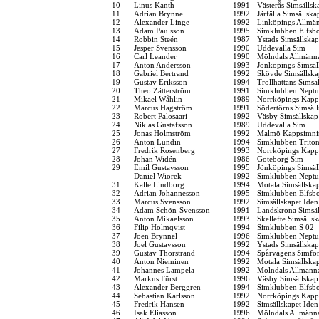
10
Linus Kanth
1991
Västerås Simsällsk
11
Adrian Brynnel
1992
Järfälla Simsällska
12
Alexander Linge
1992
Linköpings Allmä
13
Adam Paulsson
1995
Simklubben Elfsb
14
Robbin Steén
1987
Ystads Simsällskap
15
Jesper Svensson
1990
Uddevalla Sim
16
Carl Leander
1990
Mölndals Allmänna
17
Anton Andersson
1993
Jönköpings Simsäl
18
Gabriel Bertrand
1992
Skövde Simsällska
19
Gustav Eriksson
1994
Trollhättans Simsä
20
Theo Zätterström
1991
Simklubben Nept
21
Mikael Wåhlin
1989
Norrköpings Kapp
22
Marcus Hagström
1991
Södertörns Simsäl
23
Robert Palosaari
1992
Väsby Simsällskap
24
Niklas Gustafsson
1989
Uddevalla Sim
25
Jonas Holmström
1992
Malmö Kappsimni
26
Anton Lundin
1994
Simklubben Trito
27
Fredrik Rosenberg
1993
Norrköpings Kapp
28
Johan Widén
1986
Göteborg Sim
29
Emil Gustavsson
1995
Jönköpings Simsäl
Daniel Wiorek
1992
Simklubben Nept
31
Kalle Lindborg
1994
Motala Simsällska
32
Adrian Johannesson
1995
Simklubben Elfsb
33
Marcus Svensson
1992
Simsällskapet Iden
34
Adam Schön-Svensson
1991
Landskrona Simsäl
35
Anton Mikaelsson
1993
Skellefte Simsälls
36
Filip Holmqvist
1994
Simklubben S 02
37
Joen Brynnel
1996
Simklubben Nept
38
Joel Gustavsson
1992
Ystads Simsällskap
39
Gustav Thorstrand
1994
Spårvägens Simfö
40
Anton Nieminen
1992
Motala Simsällska
41
Johannes Lampela
1992
Mölndals Allmänna
42
Markus Fürst
1996
Väsby Simsällskap
43
Alexander Berggren
1994
Simklubben Elfsb
44
Sebastian Karlsson
1992
Norrköpings Kapp
45
Fredrik Hansen
1992
Simsällskapet Iden
46
Isak Eliasson
1996
Mölndals Allmänna