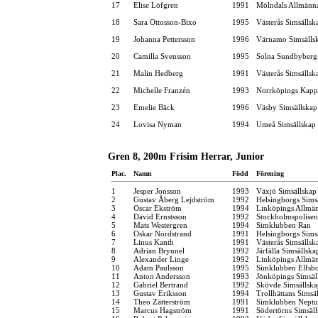
17
Elise Löfgren
1991
Mölndals Allmänna
18
Sara Ottosson-Bixo
1995
Västerås Simsällsk
19
Johanna Pettersson
1996
Värnamo Simsälls
20
Camilla Svensson
1995
Solna Sundbyberg
21
Malin Hedberg
1991
Västerås Simsällsk
22
Michelle Franzén
1993
Norrköpings Kapp
23
Emelie Bäck
1996
Väsby Simsällskap
24
Lovisa Nyman
1994
Umeå Simsällskap
Gren 8, 200m Frisim Herrar, Junior
Plac.
Namn
Född
Förening
1
Jesper Jonsson
1993
Växjö Simsällskap
2
Gustav Åberg Lejdström
1992
Helsingborgs Sims
3
Oscar Ekström
1994
Linköpings Allmä
4
David Ernstsson
1992
Stockholmspolisen
5
Mats Westergren
1994
Simklubben Ran
6
Oskar Nordstrand
1991
Helsingborgs Sims
7
Linus Kanth
1991
Västerås Simsällsk
8
Adrian Brynnel
1992
Järfälla Simsällska
9
Alexander Linge
1992
Linköpings Allmä
10
Adam Paulsson
1995
Simklubben Elfsb
11
Anton Andersson
1993
Jönköpings Simsäl
12
Gabriel Bertrand
1992
Skövde Simsällska
13
Gustav Eriksson
1994
Trollhättans Simsä
14
Theo Zätterström
1991
Simklubben Nept
15
Marcus Hagström
1991
Södertörns Simsäl