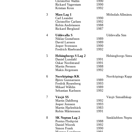
Christoffer Wallin
1990
Rickard Vagerstam
1990
Kristian Kron
1992
3
Mass Lag 1
Mölndals Allmänna
Carl Leander
1990
Christoffer Carlsen
1992
Robin Andréasson
1988
Rickard Berglund
1987
4
Uddevalla S
Uddevalla Sim
Niklas Gustafsson
1989
David Larsson
1989
Jesper Svensson
1990
Fredrich Risebrandt
1992
5
Helsingborgs S Lag 2
Helsingborgs Sims
Daniel Lundahl
1991
Oskar Nordstrand
1991
Martin Persson
1988
Makis Jörgensen
1992
6
Norrköpings KK
Norrköpings Kapp
Björn Gunnarsson
1989
Fredrik Rosenberg
1993
Mikael Wåhlin
1989
Sebastian Karlsson
1992
7
Växjö SS
Växjö Simsällskap
Martin Dahlberg
1992
Jesper Jonsson
1993
Martin Harlenbäck
1983
Robin Mårtensson
1991
8
SK Neptun Lag 2
Simklubben Nept
Pontus Flodqvist
1988
Daniel Wiorek
1992
Simon Frank
1990
Magnus Lundgren
1991