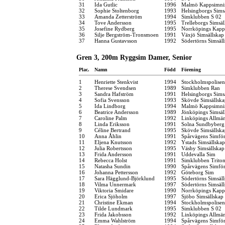
31
Ida Gutlic
1996
Malmö Kappsimni
32
Sophie Stoltenborg
1993
Helsingborgs Sims
33
Amanda Zetterström
1994
Simklubben S 02
34
Tove Andersson
1995
Trelleborgs Simsäl
35
Josefine Rydberg
1995
Norrköpings Kapp
36
Silje Bergström-Tronsmoen
1991
Växjö Simsällskap
37
Hanna Gustavsson
1992
Södertörns Simsäl
Gren 3, 200m Ryggsim Damer, Senior
Plac.
Namn
Född
Förening
1
Henriette Stenkvist
1994
Stockholmspolisen
2
Therese Svendsen
1989
Simklubben Ran
3
Sandra Hafström
1991
Helsingborgs Sims
4
Sofia Svensson
1993
Skövde Simsällska
5
Ida Lindborg
1994
Malmö Kappsimni
6
Beatrice Andersson
1989
Jönköpings Simsäl
7
Caroline Palm
1992
Linköpings Allmä
8
Linda Eriksson
1991
Solna Sundbyberg
9
Céline Bertrand
1995
Skövde Simsällska
10
Anna Åhlin
1991
Spårvägens Simfö
11
Eljena Knutsson
1992
Ystads Simsällskap
12
Julia Robertsson
1995
Väsby Simsällskap
13
Frida Andersson
1991
Uddevalla Sim
14
Rebecca Holst
1991
Simklubben Trito
15
Natasha Sundin
1990
Spårvägens Simfö
16
Johanna Pettersson
1992
Göteborg Sim
17
Sara Hägglund-Björklund
1995
Södertörns Simsäl
18
Vilma Unnermark
1997
Södertörns Simsäl
19
Viktoria Smidare
1990
Norrköpings Kapp
20
Erica Sjöholm
1997
Sjöbo Simsällskap
21
Christine Ekman
1994
Stockholmspolisen
22
Tilde Lundmark
1995
Simklubben S 02
23
Frida Jakobsson
1992
Linköpings Allmä
24
Emma Wahlström
1994
Spårvägens Simfö