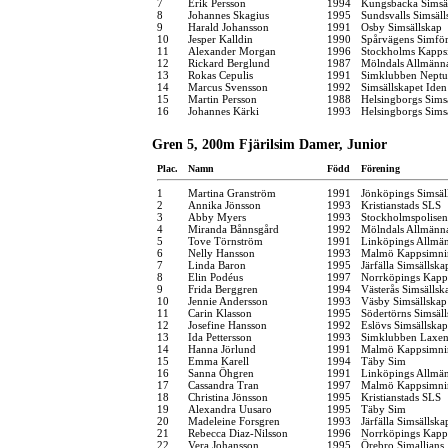
7
Erik Persson
1994
Kungsbacka Simsä
8
Johannes Skagius
1995
Sundsvalls Simsäll
9
Harald Johansson
1991
Osby Simsällskap
10
Jesper Kalldin
1990
Spårvägens Simfö
11
Alexander Morgan
1996
Stockholms Kapps
12
Rickard Berglund
1987
Mölndals Allmänna
13
Rokas Cepulis
1991
Simklubben Nept
14
Marcus Svensson
1992
Simsällskapet Iden
15
Martin Persson
1988
Helsingborgs Sims
16
Johannes Kärki
1993
Helsingborgs Sims
Gren 5, 200m Fjärilsim Damer, Junior
Plac.
Namn
Född
Förening
1
Martina Granström
1991
Jönköpings Simsäl
2
Annika Jönsson
1993
Kristianstads SLS
3
Abby Myers
1993
Stockholmspolisen
4
Miranda Bånnsgård
1992
Mölndals Allmänna
5
Tove Törnström
1991
Linköpings Allmä
6
Nelly Hansson
1993
Malmö Kappsimni
7
Linda Baron
1995
Järfälla Simsällska
8
Elin Podéus
1997
Norrköpings Kapp
9
Frida Berggren
1994
Västerås Simsällsk
10
Jennie Andersson
1993
Väsby Simsällskap
11
Carin Klasson
1995
Södertörns Simsäl
12
Josefine Hansson
1992
Eslövs Simsällskap
13
Ida Pettersson
1993
Simklubben Laxe
14
Hanna Jörlund
1991
Malmö Kappsimni
15
Emma Karell
1994
Täby Sim
16
Sanna Öhgren
1991
Linköpings Allmä
17
Cassandra Tran
1997
Malmö Kappsimni
18
Christina Jönsson
1995
Kristianstads SLS
19
Alexandra Uusaro
1995
Täby Sim
20
Madeleine Forsgren
1993
Järfälla Simsällska
21
Rebecca Diaz-Nilsson
1996
Norrköpings Kapp
22
Vera Johansson
1995
Örebro Simallians