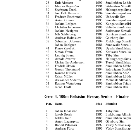
28
Erik Åkesson
1990
Simklubben Lödd
29
Marcus Hagström
1991
Södertörns Simsäl
30
Styrbjörn Torell
1993
Helsingborgs Sims
31
Joel Falk Hansson
1994
Stockholmspolisen
32
Fredrich Risebrandt
1992
Uddevalla Sim
33
Anton Gomez
1995
Stockholmspolisen
34
Joakim Löfgren
1992
Kungälvs Simsälls
35
Christian Johansson
1988
Skövde Simsällska
36
Joakim Hvalgren
1993
Södertörns Simsäl
37
Nils Schönberg
1989
Borlänge Simsälls
38
Andreas Holmskov
1984
Göteborg Sim
39
Sebastian Dobrescu
1994
Jönköpings Simsäl
Johan Dahlgren
1986
Sundsvalls Simsäll
41
Pierre Zarebski
1992
Upsala Simsällska
42
Simon Vestin
1992
Karlstads Simsälls
43
Ludvig Strand
1994
Täby Sim
44
Arnold Svarrer
1991
Helsingborgs Sims
45
Christoffer Andersson
1994
Tyresö Simsällska
46
Fredrik Olsson
1994
Simklubben Elfsb
47
Gustav Thorstrand
1994
Spårvägens Simfö
48
Konrad Nilsson
1995
Simklubben S 02
49
Oskar Möller
1990
Simklubben Lödd
50
Alexander Söderman
1993
Mölndals Allmänna
51
Rasmus Wetterborg
1996
Simklubben Trito
52
Jacob Thoft
1993
Simklubben Ran
Gren 4, 100m Bröstsim Herrar, Senior - Finaler
Plac.
Namn
Född
Förening
1
Johan Johansson
1991
Täby Sim
2
Jakob Dorch
1985
Linköpings Allmä
3
Niklas Tour
1989
Simklubben Nept
4
Anton Lagerqvist
1991
Göteborg Sim
5
Robert Palosaari
1992
Väsby Simsällskap
6
Andreas Fürst
1990
Väsby Simsällskap