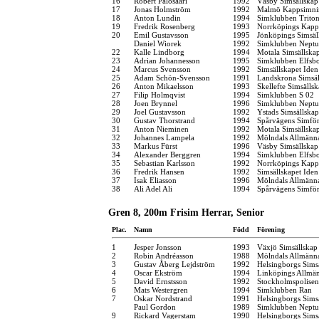
16
Robert Palosaari
1992
Väsby Simsällskap
17
Jonas Holmström
1992
Malmö Kappsimni
18
Anton Lundin
1994
Simklubben Trito
19
Fredrik Rosenberg
1993
Norrköpings Kapp
20
Emil Gustavsson
1995
Jönköpings Simsäl
Daniel Wiorek
1992
Simklubben Nept
22
Kalle Lindborg
1994
Motala Simsällska
23
Adrian Johannesson
1995
Simklubben Elfsb
24
Marcus Svensson
1992
Simsällskapet Iden
25
Adam Schön-Svensson
1991
Landskrona Simsäl
26
Anton Mikaelsson
1993
Skellefte Simsälls
27
Filip Holmqvist
1994
Simklubben S 02
28
Joen Brynnel
1996
Simklubben Nept
29
Joel Gustavsson
1992
Ystads Simsällskap
30
Gustav Thorstrand
1994
Spårvägens Simfö
31
Anton Nieminen
1992
Motala Simsällska
32
Johannes Lampela
1992
Mölndals Allmänna
33
Markus Fürst
1996
Väsby Simsällskap
34
Alexander Berggren
1994
Simklubben Elfsb
35
Sebastian Karlsson
1992
Norrköpings Kapp
36
Fredrik Hansen
1992
Simsällskapet Iden
37
Isak Eliasson
1996
Mölndals Allmänna
38
Ali Adel Ali
1994
Spårvägens Simfö
Gren 8, 200m Frisim Herrar, Senior
Plac.
Namn
Född
Förening
1
Jesper Jonsson
1993
Växjö Simsällskap
2
Robin Andréasson
1988
Mölndals Allmänna
3
Gustav Åberg Lejdström
1992
Helsingborgs Sims
4
Oscar Ekström
1994
Linköpings Allmä
5
David Ernstsson
1992
Stockholmspolisen
6
Mats Westergren
1994
Simklubben Ran
7
Oskar Nordstrand
1991
Helsingborgs Sims
Paul Gordon
1989
Simklubben Nept
9
Rickard Vagerstam
1990
Helsingborgs Sims