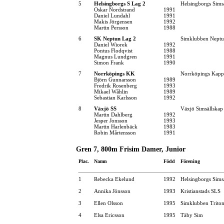
5
Helsingborgs S Lag 2
Helsingborgs Sims
Oskar Nordstrand
1991
Daniel Lundahl
1991
Makis Jörgensen
1992
Martin Persson
1988
6
SK Neptun Lag 2
Simklubben Nept
Daniel Wiorek
1992
Pontus Flodqvist
1988
Magnus Lundgren
1991
Simon Frank
1990
7
Norrköpings KK
Norrköpings Kapp
Björn Gunnarsson
1989
Fredrik Rosenberg
1993
Mikael Wåhlin
1989
Sebastian Karlsson
1992
8
Växjö SS
Växjö Simsällskap
Martin Dahlberg
1992
Jesper Jonsson
1993
Martin Harlenbäck
1983
Robin Mårtensson
1991
Gren 7, 800m Frisim Damer, Junior
Plac.
Namn
Född
Förening
1
Rebecka Ekelund
1992
Helsingborgs Sims
2
Annika Jönsson
1993
Kristianstads SLS
3
Ellen Olsson
1995
Simklubben Trito
4
Elsa Ericsson
1995
Täby Sim