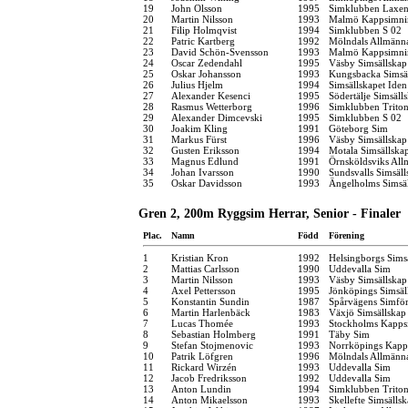
19
John Olsson
1995
Simklubben Laxe
20
Martin Nilsson
1993
Malmö Kappsimni
21
Filip Holmqvist
1994
Simklubben S 02
22
Patric Kartberg
1992
Mölndals Allmänna
23
David Schön-Svensson
1993
Malmö Kappsimni
24
Oscar Zedendahl
1995
Väsby Simsällskap
25
Oskar Johansson
1993
Kungsbacka Simsä
26
Julius Hjelm
1994
Simsällskapet Iden
27
Alexander Kesenci
1995
Södertälje Simsäll
28
Rasmus Wetterborg
1996
Simklubben Trito
29
Alexander Dimcevski
1995
Simklubben S 02
30
Joakim Kling
1991
Göteborg Sim
31
Markus Fürst
1996
Väsby Simsällskap
32
Gusten Eriksson
1994
Motala Simsällska
33
Magnus Edlund
1991
Örnsköldsviks Al
34
Johan Ivarsson
1990
Sundsvalls Simsäll
35
Oskar Davidsson
1993
Ängelholms Simsä
Gren 2, 200m Ryggsim Herrar, Senior - Finaler
Plac.
Namn
Född
Förening
1
Kristian Kron
1992
Helsingborgs Sims
2
Mattias Carlsson
1990
Uddevalla Sim
3
Martin Nilsson
1993
Väsby Simsällskap
4
Axel Pettersson
1995
Jönköpings Simsäl
5
Konstantin Sundin
1987
Spårvägens Simfö
6
Martin Harlenbäck
1983
Växjö Simsällskap
7
Lucas Thomée
1993
Stockholms Kapps
8
Sebastian Holmberg
1991
Täby Sim
9
Stefan Stojmenovic
1993
Norrköpings Kapp
10
Patrik Löfgren
1996
Mölndals Allmänna
11
Rickard Wirzén
1993
Uddevalla Sim
12
Jacob Fredriksson
1992
Uddevalla Sim
13
Anton Lundin
1994
Simklubben Trito
14
Anton Mikaelsson
1993
Skellefte Simsälls