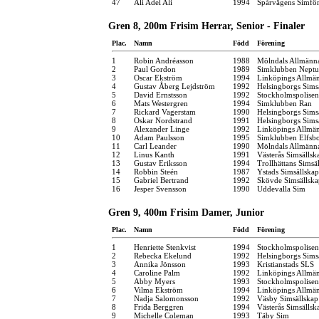
47
Ali Adel Ali
1994
Spårvägens Simfö
Gren 8, 200m Frisim Herrar, Senior - Finaler
Plac.
Namn
Född
Förening
1
Robin Andréasson
1988
Mölndals Allmänna
2
Paul Gordon
1989
Simklubben Nept
3
Oscar Ekström
1994
Linköpings Allmä
4
Gustav Åberg Lejdström
1992
Helsingborgs Sims
5
David Ernstsson
1992
Stockholmspolisen
6
Mats Westergren
1994
Simklubben Ran
7
Rickard Vagerstam
1990
Helsingborgs Sims
8
Oskar Nordstrand
1991
Helsingborgs Sims
9
Alexander Linge
1992
Linköpings Allmä
10
Adam Paulsson
1995
Simklubben Elfsb
11
Carl Leander
1990
Mölndals Allmänna
12
Linus Kanth
1991
Västerås Simsällsk
13
Gustav Eriksson
1994
Trollhättans Simsä
14
Robbin Steén
1987
Ystads Simsällskap
15
Gabriel Bertrand
1992
Skövde Simsällska
16
Jesper Svensson
1990
Uddevalla Sim
Gren 9, 400m Frisim Damer, Junior
Plac.
Namn
Född
Förening
1
Henriette Stenkvist
1994
Stockholmspolisen
2
Rebecka Ekelund
1992
Helsingborgs Sims
3
Annika Jönsson
1993
Kristianstads SLS
4
Caroline Palm
1992
Linköpings Allmä
5
Abby Myers
1993
Stockholmspolisen
6
Vilma Ekström
1994
Linköpings Allmä
7
Nadja Salomonsson
1992
Väsby Simsällskap
8
Frida Berggren
1994
Västerås Simsällsk
9
Michelle Coleman
1993
Täby Sim