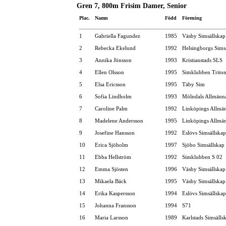
Gren 7, 800m Frisim Damer, Senior
Plac.
Namn
Född
Förening
1
Gabriella Fagundez
1985
Väsby Simsällskap
2
Rebecka Ekelund
1992
Helsingborgs Sims
3
Annika Jönsson
1993
Kristianstads SLS
4
Ellen Olsson
1995
Simklubben Trito
5
Elsa Ericsson
1995
Täby Sim
6
Sofia Lindholm
1993
Mölndals Allmänna
7
Caroline Palm
1992
Linköpings Allmä
8
Madelene Andersson
1995
Linköpings Allmä
9
Josefine Hansson
1992
Eslövs Simsällskap
10
Erica Sjöholm
1997
Sjöbo Simsällskap
11
Ebba Hellström
1992
Simklubben S 02
12
Emma Sjösten
1996
Väsby Simsällskap
13
Mikaela Bäck
1995
Väsby Simsällskap
14
Erika Kaspersson
1994
Eslövs Simsällskap
15
Johanna Fransson
1994
S71
16
Maria Larsson
1989
Karlstads Simsälls