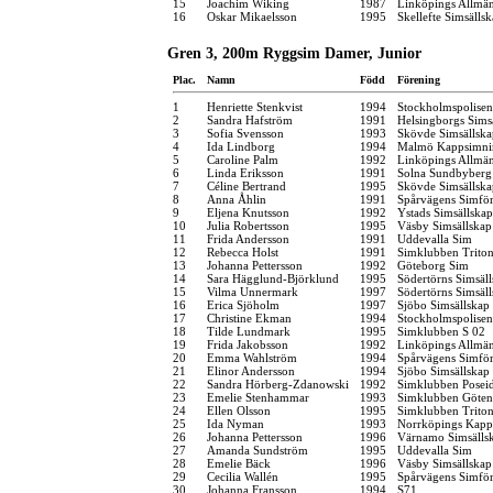
15
Joachim Wiking
1987
Linköpings Allmä
16
Oskar Mikaelsson
1995
Skellefte Simsälls
Gren 3, 200m Ryggsim Damer, Junior
Plac.
Namn
Född
Förening
1
Henriette Stenkvist
1994
Stockholmspolisen
2
Sandra Hafström
1991
Helsingborgs Sims
3
Sofia Svensson
1993
Skövde Simsällska
4
Ida Lindborg
1994
Malmö Kappsimni
5
Caroline Palm
1992
Linköpings Allmä
6
Linda Eriksson
1991
Solna Sundbyberg
7
Céline Bertrand
1995
Skövde Simsällska
8
Anna Åhlin
1991
Spårvägens Simfö
9
Eljena Knutsson
1992
Ystads Simsällskap
10
Julia Robertsson
1995
Väsby Simsällskap
11
Frida Andersson
1991
Uddevalla Sim
12
Rebecca Holst
1991
Simklubben Trito
13
Johanna Pettersson
1992
Göteborg Sim
14
Sara Hägglund-Björklund
1995
Södertörns Simsäl
15
Vilma Unnermark
1997
Södertörns Simsäl
16
Erica Sjöholm
1997
Sjöbo Simsällskap
17
Christine Ekman
1994
Stockholmspolisen
18
Tilde Lundmark
1995
Simklubben S 02
19
Frida Jakobsson
1992
Linköpings Allmä
20
Emma Wahlström
1994
Spårvägens Simfö
21
Elinor Andersson
1994
Sjöbo Simsällskap
22
Sandra Hörberg-Zdanowski
1992
Simklubben Posei
23
Emelie Stenhammar
1993
Simklubben Göten
24
Ellen Olsson
1995
Simklubben Trito
25
Ida Nyman
1993
Norrköpings Kapp
26
Johanna Pettersson
1996
Värnamo Simsälls
27
Amanda Sundström
1995
Uddevalla Sim
28
Emelie Bäck
1996
Väsby Simsällskap
29
Cecilia Wallén
1995
Spårvägens Simfö
30
Johanna Fransson
1994
S71