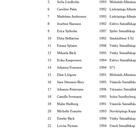
5
Sofia Lindholm
1993
Mölndals Allmänna
6
Caroline Palm
1992
Linköpings Allmä
7
Madelene Andersson
1995
Linköpings Allmä
8
Josefine Hansson
1992
Eslövs Simsällskap
9
Erica Sjöholm
1997
Sjöbo Simsällskap
10
Ebba Hellström
1992
Simklubben S 02
11
Emma Sjösten
1996
Väsby Simsällskap
12
Mikaela Bäck
1995
Väsby Simsällskap
13
Erika Kaspersson
1994
Eslövs Simsällskap
14
Johanna Fransson
1994
S71
15
Elise Löfgren
1991
Mölndals Allmänna
16
Sara Ottosson-Bixo
1995
Västerås Simsällsk
17
Johanna Pettersson
1996
Värnamo Simsälls
18
Camilla Svensson
1995
Solna Sundbyberg
19
Malin Hedberg
1991
Västerås Simsällsk
20
Michelle Franzén
1993
Norrköpings Kapp
21
Emelie Bäck
1996
Väsby Simsällskap
22
Lovisa Nyman
1994
Umeå Simsällskap