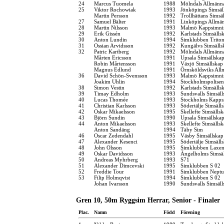
24
Marcus Tuomela
1988
Mölndals Allmänna
25
Viktor Rochowiak
1993
Jönköpings Simsäl
Martin Persson
1992
Trollhättans Simsä
27
Samuel Bälter
1991
Linköpings Allmä
28
Martin Nilsson
1993
Malmö Kappsimni
29
Erik Gissén
1992
Karlstads Simsälls
30
Anton Lundin
1994
Simklubben Trito
31
Ossian Arvidsson
1992
Kungälvs Simsälls
32
Patric Kartberg
1992
Mölndals Allmänna
Mårten Ericsson
1991
Upsala Simsällska
Robin Mårtensson
1991
Växjö Simsällskap
Magnus Edlund
1991
Örnsköldsviks Al
36
David Schön-Svensson
1993
Malmö Kappsimni
Joakim Uhlin
1994
Stockholmspolisen
38
Simon Vestin
1992
Karlstads Simsälls
39
Timay Edholm
1993
Sundsvalls Simsäll
40
Lucas Thomée
1993
Stockholms Kapps
41
Christian Karlsson
1993
Södertälje Simsäll
42
Oskar Mikaelsson
1995
Skellefte Simsälls
43
Björn Sundin
1990
Upsala Simsällska
44
Anton Mikaelsson
1993
Skellefte Simsälls
Anton Sandäng
1994
Täby Sim
46
Oscar Zedendahl
1995
Väsby Simsällskap
47
Alexander Kesenci
1995
Södertälje Simsäll
48
John Olsson
1995
Simklubben Laxe
49
Oskar Davidsson
1993
Ängelholms Simsä
50
Andreas Myhrberg
1993
S71
51
Alexander Dimcevski
1995
Simklubben S 02
52
Freddie Tour
1991
Simklubben Nept
53
Filip Holmqvist
1994
Simklubben S 02
Johan Ivarsson
1990
Sundsvalls Simsäll
Gren 10, 50m Ryggsim Herrar, Senior - Finaler
Plac.
Namn
Född
Förening