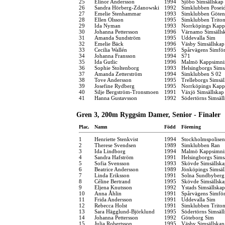
25
Elinor Andersson
1994
Sjöbo Simsällskap
26
Sandra Hörberg-Zdanowski
1992
Simklubben Posei
27
Emelie Stenhammar
1993
Simklubben Göten
28
Ellen Olsson
1995
Simklubben Trito
29
Ida Nyman
1993
Norrköpings Kapp
30
Johanna Pettersson
1996
Värnamo Simsälls
31
Amanda Sundström
1995
Uddevalla Sim
32
Emelie Bäck
1996
Väsby Simsällskap
33
Cecilia Wallén
1995
Spårvägens Simfö
34
Johanna Fransson
1994
S71
35
Ida Gutlic
1996
Malmö Kappsimni
36
Sophie Stoltenborg
1993
Helsingborgs Sims
37
Amanda Zetterström
1994
Simklubben S 02
38
Tove Andersson
1995
Trelleborgs Simsäl
39
Josefine Rydberg
1995
Norrköpings Kapp
40
Silje Bergström-Tronsmoen
1991
Växjö Simsällskap
41
Hanna Gustavsson
1992
Södertörns Simsäl
Gren 3, 200m Ryggsim Damer, Senior - Finaler
Plac.
Namn
Född
Förening
1
Henriette Stenkvist
1994
Stockholmspolisen
2
Therese Svendsen
1989
Simklubben Ran
3
Ida Lindborg
1994
Malmö Kappsimni
4
Sandra Hafström
1991
Helsingborgs Sims
5
Sofia Svensson
1993
Skövde Simsällska
6
Beatrice Andersson
1989
Jönköpings Simsäl
7
Linda Eriksson
1991
Solna Sundbyberg
8
Céline Bertrand
1995
Skövde Simsällska
9
Eljena Knutsson
1992
Ystads Simsällskap
10
Anna Åhlin
1991
Spårvägens Simfö
11
Frida Andersson
1991
Uddevalla Sim
12
Rebecca Holst
1991
Simklubben Trito
13
Sara Hägglund-Björklund
1995
Södertörns Simsäl
14
Johanna Pettersson
1992
Göteborg Sim
15
Julia Robertsson
1995
Väsby Simsällskap