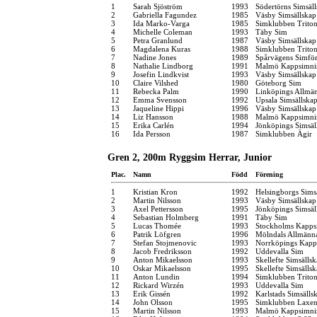
1
Sarah Sjöström
1993
Södertörns Simsäl
2
Gabriella Fagundez
1985
Väsby Simsällskap
3
Ida Marko-Varga
1985
Simklubben Trito
4
Michelle Coleman
1993
Täby Sim
5
Petra Granlund
1987
Väsby Simsällskap
6
Magdalena Kuras
1988
Simklubben Trito
7
Nadine Jones
1989
Spårvägens Simfö
8
Nathalie Lindborg
1991
Malmö Kappsimni
9
Josefin Lindkvist
1993
Väsby Simsällskap
10
Claire Vilshed
1980
Göteborg Sim
11
Rebecka Palm
1990
Linköpings Allmä
12
Emma Svensson
1992
Upsala Simsällska
13
Jaqueline Hippi
1996
Väsby Simsällskap
14
Liz Hansson
1988
Malmö Kappsimni
15
Erika Carlén
1994
Jönköpings Simsäl
16
Ida Persson
1987
Simklubben Ägir
Gren 2, 200m Ryggsim Herrar, Junior
Plac.
Namn
Född
Förening
1
Kristian Kron
1992
Helsingborgs Sims
2
Martin Nilsson
1993
Väsby Simsällskap
3
Axel Pettersson
1995
Jönköpings Simsäl
4
Sebastian Holmberg
1991
Täby Sim
5
Lucas Thomée
1993
Stockholms Kapps
6
Patrik Löfgren
1996
Mölndals Allmänna
7
Stefan Stojmenovic
1993
Norrköpings Kapp
8
Jacob Fredriksson
1992
Uddevalla Sim
9
Anton Mikaelsson
1993
Skellefte Simsälls
10
Oskar Mikaelsson
1995
Skellefte Simsälls
11
Anton Lundin
1994
Simklubben Trito
12
Rickard Wirzén
1993
Uddevalla Sim
13
Erik Gissén
1992
Karlstads Simsälls
14
John Olsson
1995
Simklubben Laxe
15
Martin Nilsson
1993
Malmö Kappsimni