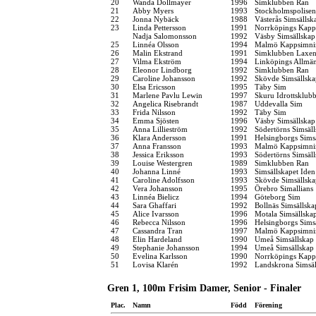
20
Wanda Dollmayer
1996
Simklubben Ran
21
Abby Myers
1993
Stockholmspolisen
22
Jonna Nybäck
1988
Västerås Simsällsk
23
Linda Pettersson
1991
Norrköpings Kapp
Nadja Salomonsson
1992
Väsby Simsällskap
25
Linnéa Olsson
1994
Malmö Kappsimni
26
Malin Ekstrand
1991
Simklubben Laxe
27
Vilma Ekström
1994
Linköpings Allmä
28
Eleonor Lindborg
1992
Simklubben Ran
29
Caroline Johansson
1992
Skövde Simsällska
30
Elsa Ericsson
1995
Täby Sim
31
Marlene Pavlu Lewin
1997
Skuru Idrottsklub
32
Angelica Risebrandt
1987
Uddevalla Sim
33
Frida Nilsson
1992
Täby Sim
34
Emma Sjösten
1996
Väsby Simsällskap
35
Anna Lillieström
1992
Södertörns Simsäl
36
Klara Andersson
1991
Helsingborgs Sims
37
Anna Fransson
1993
Malmö Kappsimni
38
Jessica Eriksson
1993
Södertörns Simsäl
39
Louise Westergren
1989
Simklubben Ran
40
Johanna Linné
1993
Simsällskapet Iden
41
Caroline Adolfsson
1993
Skövde Simsällska
42
Vera Johansson
1995
Örebro Simallians
43
Linnéa Bielicz
1994
Göteborg Sim
44
Sara Ghaffari
1992
Bollnäs Simsällska
45
Alice Ivarsson
1996
Motala Simsällska
46
Rebecca Nilsson
1996
Helsingborgs Sims
47
Cassandra Tran
1997
Malmö Kappsimni
48
Elin Hardeland
1990
Umeå Simsällskap
49
Stephanie Johansson
1994
Umeå Simsällskap
50
Evelina Karlsson
1990
Norrköpings Kapp
51
Lovisa Klarén
1992
Landskrona Simsäl
Gren 1, 100m Frisim Damer, Senior - Finaler
Plac.
Namn
Född
Förening