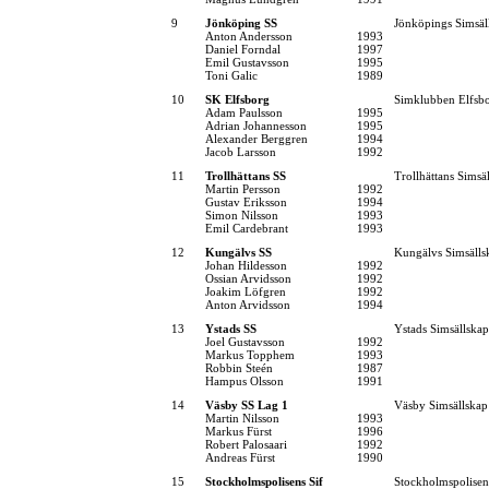
9
Jönköping SS
Jönköpings Simsäl
Anton Andersson
1993
Daniel Forndal
1997
Emil Gustavsson
1995
Toni Galic
1989
10
SK Elfsborg
Simklubben Elfsb
Adam Paulsson
1995
Adrian Johannesson
1995
Alexander Berggren
1994
Jacob Larsson
1992
11
Trollhättans SS
Trollhättans Simsä
Martin Persson
1992
Gustav Eriksson
1994
Simon Nilsson
1993
Emil Cardebrant
1993
12
Kungälvs SS
Kungälvs Simsälls
Johan Hildesson
1992
Ossian Arvidsson
1992
Joakim Löfgren
1992
Anton Arvidsson
1994
13
Ystads SS
Ystads Simsällskap
Joel Gustavsson
1992
Markus Topphem
1993
Robbin Steén
1987
Hampus Olsson
1991
14
Väsby SS Lag 1
Väsby Simsällskap
Martin Nilsson
1993
Markus Fürst
1996
Robert Palosaari
1992
Andreas Fürst
1990
15
Stockholmspolisens Sif
Stockholmspolisen