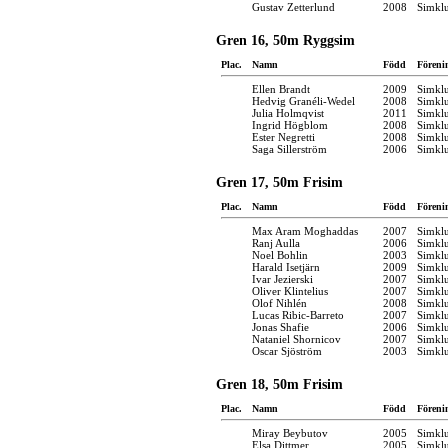
Gustav Zetterlund
2008
Simkl
Gren 16, 50m Ryggsim
Plac.
Namn
Född
Föreni
Ellen Brandt
2009
Simkl
Hedvig Granéli-Wedel
2008
Simkl
Julia Holmqvist
2011
Simkl
Ingrid Högblom
2008
Simkl
Ester Negretti
2008
Simkl
Saga Sillerström
2006
Simkl
Gren 17, 50m Frisim
Plac.
Namn
Född
Föreni
Max Aram Moghaddas
2007
Simkl
Ranj Aulla
2006
Simkl
Noel Bohlin
2003
Simkl
Harald Isetjärn
2009
Simkl
Ivar Jezierski
2007
Simkl
Oliver Klintelius
2007
Simkl
Olof Nihlén
2008
Simkl
Lucas Ribic-Barreto
2007
Simkl
Jonas Shafie
2006
Simkl
Nataniel Shornicov
2007
Simkl
Oscar Sjöström
2003
Simkl
Gren 18, 50m Frisim
Plac.
Namn
Född
Föreni
Miray Beybutov
2005
Simkl
Elsa Dittmer
2005
Simkl