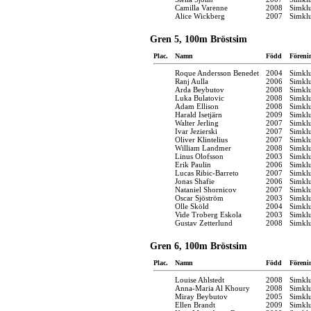
Camilla Varenne
2008
Simkl
Alice Wickberg
2007
Simkl
Gren 5, 100m Bröstsim
Plac.
Namn
Född
Föreni
Roque Andersson Benedet
2004
Simkl
Ranj Aulla
2006
Simkl
Arda Beybutov
2008
Simkl
Luka Bulatovic
2008
Simkl
Adam Ellison
2008
Simkl
Harald Isetjärn
2009
Simkl
Walter Jerling
2007
Simkl
Ivar Jezierski
2007
Simkl
Oliver Klintelius
2007
Simkl
William Landmer
2008
Simkl
Linus Olofsson
2003
Simkl
Erik Paulin
2006
Simkl
Lucas Ribic-Barreto
2007
Simkl
Jonas Shafie
2006
Simkl
Nataniel Shornicov
2007
Simkl
Oscar Sjöström
2003
Simkl
Olle Sköld
2004
Simkl
Vide Troberg Eskola
2003
Simkl
Gustav Zetterlund
2008
Simkl
Gren 6, 100m Bröstsim
Plac.
Namn
Född
Föreni
Louise Ahlstedt
2008
Simkl
Anna-Maria Al Khoury
2008
Simkl
Miray Beybutov
2005
Simkl
Ellen Brandt
2009
Simkl