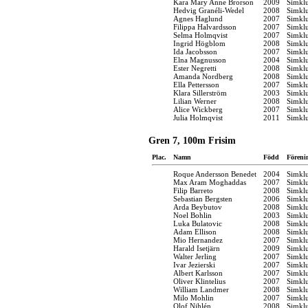
Kara Mary Anne Brorson
2009
Simkl
Hedvig Granéli-Wedel
2008
Simkl
Agnes Haglund
2007
Simkl
Filippa Halvardsson
2007
Simkl
Selma Holmqvist
2007
Simkl
Ingrid Högblom
2008
Simkl
Ida Jacobsson
2007
Simkl
Elna Magnusson
2004
Simkl
Ester Negretti
2008
Simkl
Amanda Nordberg
2008
Simkl
Ella Pettersson
2007
Simkl
Klara Sillerström
2003
Simkl
Lilian Werner
2008
Simkl
Alice Wickberg
2007
Simkl
Julia Holmqvist
2011
Simkl
Gren 7, 100m Frisim
Plac.
Namn
Född
Föreni
Roque Andersson Benedet
2004
Simkl
Max Aram Moghaddas
2007
Simkl
Filip Barreto
2008
Simkl
Sebastian Bergsten
2006
Simkl
Arda Beybutov
2008
Simkl
Noel Bohlin
2003
Simkl
Luka Bulatovic
2008
Simkl
Adam Ellison
2008
Simkl
Mio Hernandez
2007
Simkl
Harald Isetjärn
2009
Simkl
Walter Jerling
2007
Simkl
Ivar Jezierski
2007
Simkl
Albert Karlsson
2007
Simkl
Oliver Klintelius
2007
Simkl
William Landmer
2008
Simkl
Milo Mohlin
2007
Simkl
Olof Nihlén
2008
Simkl