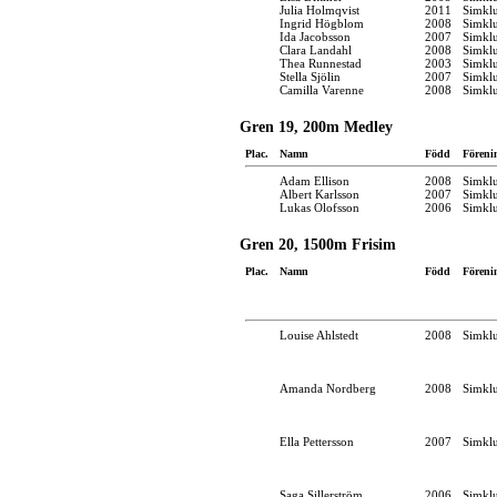
Julia Holmqvist
2011
Simkl
Ingrid Högblom
2008
Simkl
Ida Jacobsson
2007
Simkl
Clara Landahl
2008
Simkl
Thea Runnestad
2003
Simkl
Stella Sjölin
2007
Simkl
Camilla Varenne
2008
Simkl
Gren 19, 200m Medley
Plac.
Namn
Född
Föreni
Adam Ellison
2008
Simkl
Albert Karlsson
2007
Simkl
Lukas Olofsson
2006
Simkl
Gren 20, 1500m Frisim
Plac.
Namn
Född
Föreni
Louise Ahlstedt
2008
Simkl
Amanda Nordberg
2008
Simkl
Ella Pettersson
2007
Simkl
Saga Sillerström
2006
Simkl