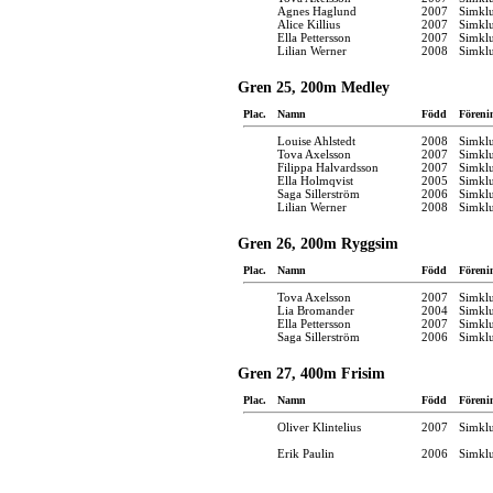
Agnes Haglund
2007
Simkl
Alice Killius
2007
Simkl
Ella Pettersson
2007
Simkl
Lilian Werner
2008
Simkl
Gren 25, 200m Medley
Plac.
Namn
Född
Föreni
Louise Ahlstedt
2008
Simkl
Tova Axelsson
2007
Simkl
Filippa Halvardsson
2007
Simkl
Ella Holmqvist
2005
Simkl
Saga Sillerström
2006
Simkl
Lilian Werner
2008
Simkl
Gren 26, 200m Ryggsim
Plac.
Namn
Född
Föreni
Tova Axelsson
2007
Simkl
Lia Bromander
2004
Simkl
Ella Pettersson
2007
Simkl
Saga Sillerström
2006
Simkl
Gren 27, 400m Frisim
Plac.
Namn
Född
Föreni
Oliver Klintelius
2007
Simkl
Erik Paulin
2006
Simkl