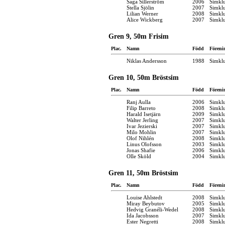
Saga Sillerström
2006
Simkl
Stella Sjölin
2007
Simkl
Lilian Werner
2008
Simkl
Alice Wickberg
2007
Simkl
Gren 9, 50m Frisim
Plac.
Namn
Född
Föreni
Niklas Andersson
1988
Simkl
Gren 10, 50m Bröstsim
Plac.
Namn
Född
Föreni
Ranj Aulla
2006
Simkl
Filip Barreto
2008
Simkl
Harald Isetjärn
2009
Simkl
Walter Jerling
2007
Simkl
Ivar Jezierski
2007
Simkl
Milo Mohlin
2007
Simkl
Olof Nihlén
2008
Simkl
Linus Olofsson
2003
Simkl
Jonas Shafie
2006
Simkl
Olle Sköld
2004
Simkl
Gren 11, 50m Bröstsim
Plac.
Namn
Född
Föreni
Louise Ahlstedt
2008
Simkl
Miray Beybutov
2005
Simkl
Hedvig Granéli-Wedel
2008
Simkl
Ida Jacobsson
2007
Simkl
Ester Negretti
2008
Simkl