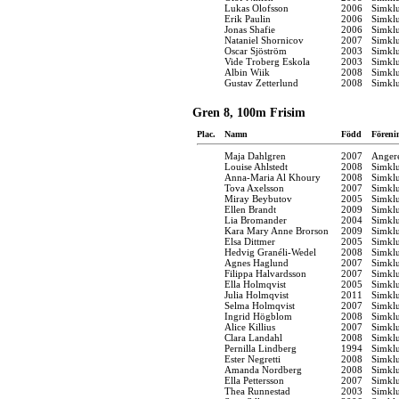
Lukas Olofsson
2006
Simkl
Erik Paulin
2006
Simkl
Jonas Shafie
2006
Simkl
Nataniel Shornicov
2007
Simkl
Oscar Sjöström
2003
Simkl
Vide Troberg Eskola
2003
Simkl
Albin Wiik
2008
Simkl
Gustav Zetterlund
2008
Simkl
Gren 8, 100m Frisim
Plac.
Namn
Född
Föreni
Maja Dahlgren
2007
Anger
Louise Ahlstedt
2008
Simkl
Anna-Maria Al Khoury
2008
Simkl
Tova Axelsson
2007
Simkl
Miray Beybutov
2005
Simkl
Ellen Brandt
2009
Simkl
Lia Bromander
2004
Simkl
Kara Mary Anne Brorson
2009
Simkl
Elsa Dittmer
2005
Simkl
Hedvig Granéli-Wedel
2008
Simkl
Agnes Haglund
2007
Simkl
Filippa Halvardsson
2007
Simkl
Ella Holmqvist
2005
Simkl
Julia Holmqvist
2011
Simkl
Selma Holmqvist
2007
Simkl
Ingrid Högblom
2008
Simkl
Alice Killius
2007
Simkl
Clara Landahl
2008
Simkl
Pernilla Lindberg
1994
Simkl
Ester Negretti
2008
Simkl
Amanda Nordberg
2008
Simkl
Ella Pettersson
2007
Simkl
Thea Runnestad
2003
Simkl