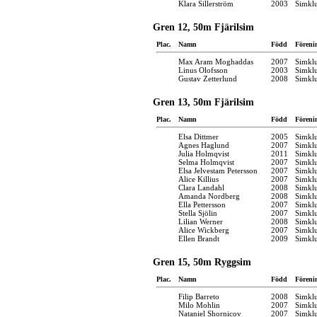
Klara Sillerström
2003
Simkl
Gren 12, 50m Fjärilsim
Plac.
Namn
Född
Föreni
Max Aram Moghaddas
2007
Simkl
Linus Olofsson
2003
Simkl
Gustav Zetterlund
2008
Simkl
Gren 13, 50m Fjärilsim
Plac.
Namn
Född
Föreni
Elsa Dittmer
2005
Simkl
Agnes Haglund
2007
Simkl
Julia Holmqvist
2011
Simkl
Selma Holmqvist
2007
Simkl
Elsa Jelvestam Petersson
2007
Simkl
Alice Killius
2007
Simkl
Clara Landahl
2008
Simkl
Amanda Nordberg
2008
Simkl
Ella Pettersson
2007
Simkl
Stella Sjölin
2007
Simkl
Lilian Werner
2008
Simkl
Alice Wickberg
2007
Simkl
Ellen Brandt
2009
Simkl
Gren 15, 50m Ryggsim
Plac.
Namn
Född
Föreni
Filip Barreto
2008
Simkl
Milo Mohlin
2007
Simkl
Nataniel Shornicov
2007
Simkl