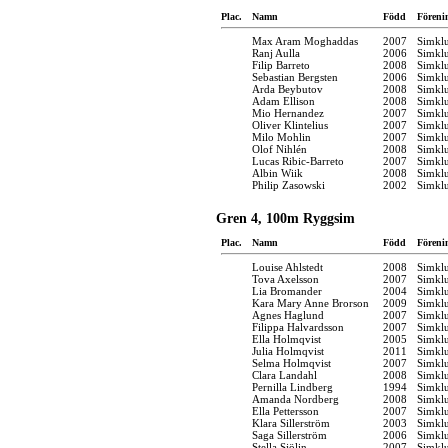
Plac.
Namn
Född
Föreni
Max Aram Moghaddas
2007
Simkl
Ranj Aulla
2006
Simkl
Filip Barreto
2008
Simkl
Sebastian Bergsten
2006
Simkl
Arda Beybutov
2008
Simkl
Adam Ellison
2008
Simkl
Mio Hernandez
2007
Simkl
Oliver Klintelius
2007
Simkl
Milo Mohlin
2007
Simkl
Olof Nihlén
2008
Simkl
Lucas Ribic-Barreto
2007
Simkl
Albin Wiik
2008
Simkl
Philip Zasowski
2002
Simkl
Gren 4, 100m Ryggsim
Plac.
Namn
Född
Föreni
Louise Ahlstedt
2008
Simkl
Tova Axelsson
2007
Simkl
Lia Bromander
2004
Simkl
Kara Mary Anne Brorson
2009
Simkl
Agnes Haglund
2007
Simkl
Filippa Halvardsson
2007
Simkl
Ella Holmqvist
2005
Simkl
Julia Holmqvist
2011
Simkl
Selma Holmqvist
2007
Simkl
Clara Landahl
2008
Simkl
Pernilla Lindberg
1994
Simkl
Amanda Nordberg
2008
Simkl
Ella Pettersson
2007
Simkl
Klara Sillerström
2003
Simkl
Saga Sillerström
2006
Simkl
Stella Sjölin
2007
Simkl