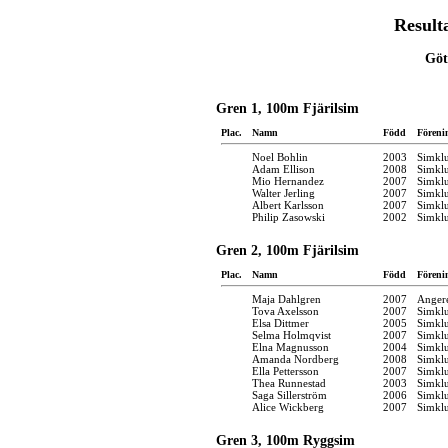
Result
Göt
Gren 1, 100m Fjärilsim
Plac.
Namn
Född
Föreni
Noel Bohlin
2003
Simkl
Adam Ellison
2008
Simkl
Mio Hernandez
2007
Simkl
Walter Jerling
2007
Simkl
Albert Karlsson
2007
Simkl
Philip Zasowski
2002
Simkl
Gren 2, 100m Fjärilsim
Plac.
Namn
Född
Föreni
Maja Dahlgren
2007
Anger
Tova Axelsson
2007
Simkl
Elsa Dittmer
2005
Simkl
Selma Holmqvist
2007
Simkl
Elna Magnusson
2004
Simkl
Amanda Nordberg
2008
Simkl
Ella Pettersson
2007
Simkl
Thea Runnestad
2003
Simkl
Saga Sillerström
2006
Simkl
Alice Wickberg
2007
Simkl
Gren 3, 100m Ryggsim